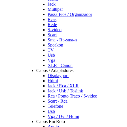
Jack
Multipar
Passa Fios / Organizador
Rcas
Rede
S-vídeo
Scart
Sma - Rp-sma-n
Speakon
TV
Usb
Vga
XLR - Canon
Cabos / Adaptadores
Displayport
Hdmi
Jack / Rca / XLR
Jack / Usb / Toslink
Rca / Ponto Traço / S-video
Scart - Rca
Telefone
Usb
Vga / Dvi / Hdmi
Cabos Em Rolo
Audio