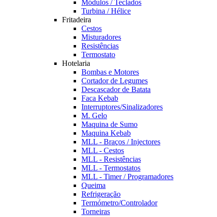
Módulos / Teclados
Turbina / Hélice
Fritadeira
Cestos
Misturadores
Resistências
Termostato
Hotelaria
Bombas e Motores
Cortador de Legumes
Descascador de Batata
Faca Kebab
Interruptores/Sinalizadores
M. Gelo
Maquina de Sumo
Maquina Kebab
MLL - Braços / Injectores
MLL - Cestos
MLL - Resistências
MLL - Termostatos
MLL - Timer / Programadores
Queima
Refrigeração
Termómetro/Controlador
Torneiras