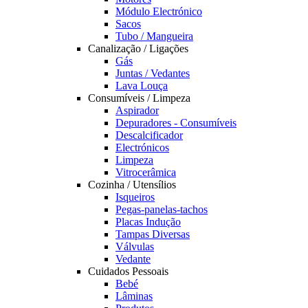
Módulo Electrónico
Sacos
Tubo / Mangueira
Canalização / Ligações
Gás
Juntas / Vedantes
Lava Louça
Consumíveis / Limpeza
Aspirador
Depuradores - Consumíveis
Descalcificador
Electrónicos
Limpeza
Vitrocerâmica
Cozinha / Utensílios
Isqueiros
Pegas-panelas-tachos
Placas Indução
Tampas Diversas
Válvulas
Vedante
Cuidados Pessoais
Bebé
Lâminas