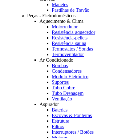
Manetes
Pastilhas de Travão
Peças - Eletrodomésticos
Aquecimento & Clima
Motorredutor
Resistência-aquecedor
Resistência-pellets
Resistência-sauna
Termostatos / Sondas
Termoventilador
Ar Condicionado
Bombas
Condensadores
Modulo Eletrónico
Suportes
Tubo Cobre
Tubo Drenagem
Ventilação
Aspirador
Baterias
Escovas & Ponteiras
Estrutura
Filtros
Interruptores / Botões
Motores