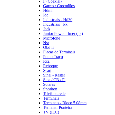
F (Coaxial)
Garras / Crocodilos
Hdmi
Idc
Industriais - Hd30
Industriais - Px
Jack
Junior Power Timer (jpt)
Microfone
Nsr
Obd Ii
Placas de Terminais
Ponto Traço
Rca
Reboque
Scart
Sinal - Raster
Sma / CB / Pl
Solares
Speakon
Telefone-rede
Terminais
Terminais - Bloco 5.08mm
Terminal-Ponteira
TV (IEC)