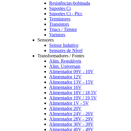
Resistências-bobinada
Suportes Ci
Suportes Ci - Plcc
Termistores
Transistors
Triacs / Tiristor
Varistors
Sensores
Sensor Indutivo
Sensores de Nível
Transformadores / Fontes
Alim. Reguláveis
Alim. Universais
Alimentador 09V - 10V
Alimentador 12V
Alimentador 13V - 15V
Alimentador 16V
Alimentador 18V / 18,5V
Alimentador 19V / 19,5V
Alimentador 1V - 5V
Alimentador 20V
Alimentador 24V - 26V
Alimentador 28V - 29V
Alimentador 30V - 39V
Alimentador 40V - 49V