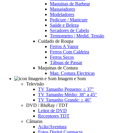
Maquinas de Barbear
Massajadores
Modeladores
Pedicure / Manicure
Saúde e Beleza
Secadores de Cabelo
Termometro / Medid. Tensão
Cuidado de Roupa
Ferros A Vapor
Ferros Com Caldeira
Ferros Secos
Tábuas de Passar
Maquinas de Costura
Maq. Costura Electricas
Imagem e Som
Televisão
TV Tamanho Pequeno: ≤ 37"
TV Tamanho Médio: 38" a 45"
TV Tamanho Grande: ≥ 46"
DVD / BluRay / TDT
Leitor de DVD
Receptores TDT
Câmaras
Ação/Aventura
Fotos Digital Compacta