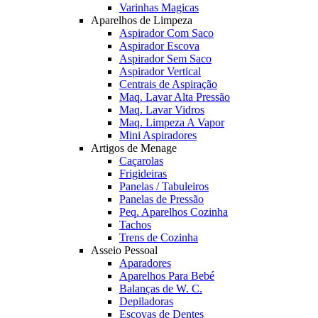
Varinhas Magicas
Aparelhos de Limpeza
Aspirador Com Saco
Aspirador Escova
Aspirador Sem Saco
Aspirador Vertical
Centrais de Aspiração
Maq. Lavar Alta Pressão
Maq. Lavar Vidros
Maq. Limpeza A Vapor
Mini Aspiradores
Artigos de Menage
Caçarolas
Frigideiras
Panelas / Tabuleiros
Panelas de Pressão
Peq. Aparelhos Cozinha
Tachos
Trens de Cozinha
Asseio Pessoal
Aparadores
Aparelhos Para Bebé
Balanças de W. C.
Depiladoras
Escovas de Dentes