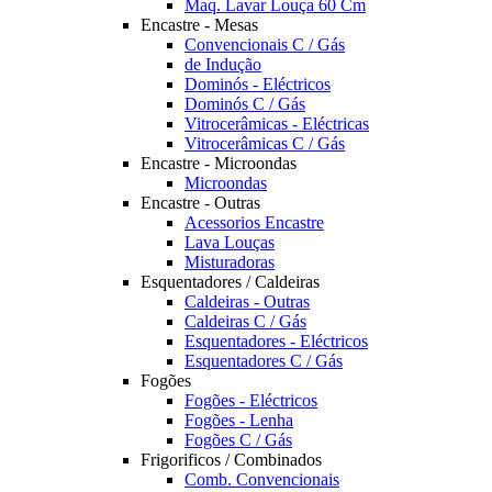
Maq. Lavar Louça 60 Cm
Encastre - Mesas
Convencionais C / Gás
de Indução
Dominós - Eléctricos
Dominós C / Gás
Vitrocerâmicas - Eléctricas
Vitrocerâmicas C / Gás
Encastre - Microondas
Microondas
Encastre - Outras
Acessorios Encastre
Lava Louças
Misturadoras
Esquentadores / Caldeiras
Caldeiras - Outras
Caldeiras C / Gás
Esquentadores - Eléctricos
Esquentadores C / Gás
Fogões
Fogões - Eléctricos
Fogões - Lenha
Fogões C / Gás
Frigorificos / Combinados
Comb. Convencionais