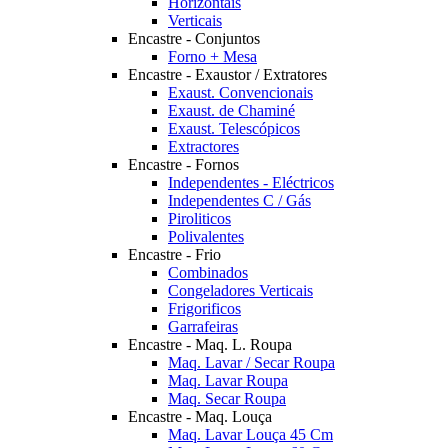
Horizontais
Verticais
Encastre - Conjuntos
Forno + Mesa
Encastre - Exaustor / Extratores
Exaust. Convencionais
Exaust. de Chaminé
Exaust. Telescópicos
Extractores
Encastre - Fornos
Independentes - Eléctricos
Independentes C / Gás
Piroliticos
Polivalentes
Encastre - Frio
Combinados
Congeladores Verticais
Frigorificos
Garrafeiras
Encastre - Maq. L. Roupa
Maq. Lavar / Secar Roupa
Maq. Lavar Roupa
Maq. Secar Roupa
Encastre - Maq. Louça
Maq. Lavar Louça 45 Cm