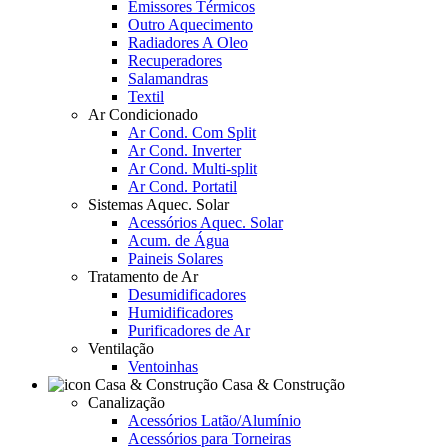
Emissores Térmicos
Outro Aquecimento
Radiadores A Oleo
Recuperadores
Salamandras
Textil
Ar Condicionado
Ar Cond. Com Split
Ar Cond. Inverter
Ar Cond. Multi-split
Ar Cond. Portatil
Sistemas Aquec. Solar
Acessórios Aquec. Solar
Acum. de Água
Paineis Solares
Tratamento de Ar
Desumidificadores
Humidificadores
Purificadores de Ar
Ventilação
Ventoinhas
Casa & Construção
Canalização
Acessórios Latão/Alumínio
Acessórios para Torneiras