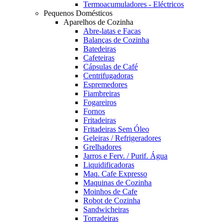
Termoacumuladores - Eléctricos
Pequenos Domésticos
Aparelhos de Cozinha
Abre-latas e Facas
Balanças de Cozinha
Batedeiras
Cafeteiras
Cápsulas de Café
Centrifugadoras
Espremedores
Fiambreiras
Fogareiros
Fornos
Fritadeiras
Fritadeiras Sem Óleo
Geleiras / Refrigeradores
Grelhadores
Jarros e Ferv. / Purif. Água
Liquidificadoras
Maq. Cafe Expresso
Maquinas de Cozinha
Moinhos de Cafe
Robot de Cozinha
Sandwicheiras
Torradeiras