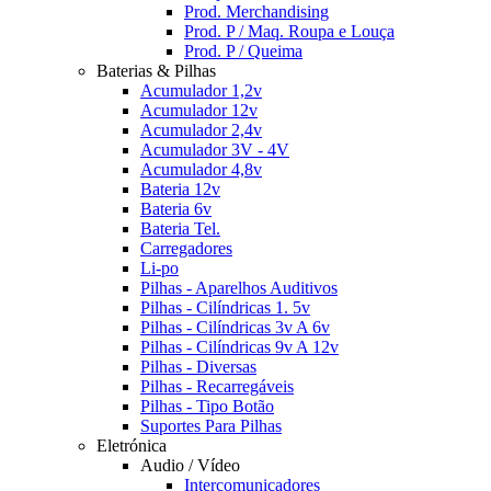
Prod. Merchandising
Prod. P / Maq. Roupa e Louça
Prod. P / Queima
Baterias & Pilhas
Acumulador 1,2v
Acumulador 12v
Acumulador 2,4v
Acumulador 3V - 4V
Acumulador 4,8v
Bateria 12v
Bateria 6v
Bateria Tel.
Carregadores
Li-po
Pilhas - Aparelhos Auditivos
Pilhas - Cilíndricas 1. 5v
Pilhas - Cilíndricas 3v A 6v
Pilhas - Cilíndricas 9v A 12v
Pilhas - Diversas
Pilhas - Recarregáveis
Pilhas - Tipo Botão
Suportes Para Pilhas
Eletrónica
Audio / Vídeo
Intercomunicadores