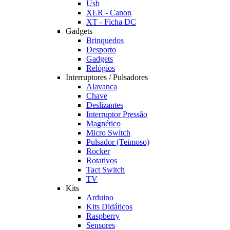
Usb
XLR - Canon
XT - Ficha DC
Gadgets
Brinquedos
Desporto
Gadgets
Relógios
Interruptores / Pulsadores
Alavanca
Chave
Deslizantes
Interruptor Pressão
Magnético
Micro Switch
Pulsador (Teimoso)
Rocker
Rotativos
Tact Switch
TV
Kits
Arduino
Kits Didáticos
Raspberry
Sensores