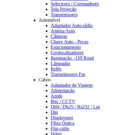
Selectores / Comutadores
Tela Projeção
Transmissores
Automóvel
Adaptador Auto-rádio
Antena Auto
Câmeras
Chave Auto - Peças
Estacionamento
Geolocalizadores
Iluminação - Off Road
Lâmpadas
Relés
Transmissores Fm
Cabos
Adaptador de Viagem
Alimentação
Apple
Bnc / CCTV
Db9 / Db25 / Rs232 / Lpt
Din
Displayport
Fibra Óptica
Flat-cable
Hdmi