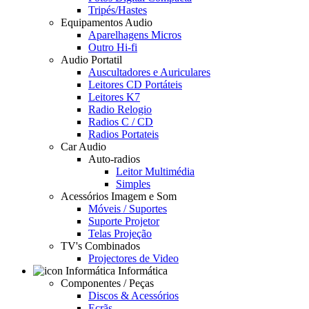
Tripés/Hastes
Equipamentos Audio
Aparelhagens Micros
Outro Hi-fi
Audio Portatil
Auscultadores e Auriculares
Leitores CD Portáteis
Leitores K7
Radio Relogio
Radios C / CD
Radios Portateis
Car Audio
Auto-radios
Leitor Multimédia
Simples
Acessórios Imagem e Som
Móveis / Suportes
Suporte Projetor
Telas Projeção
TV's Combinados
Projectores de Video
Informática
Componentes / Peças
Discos & Acessórios
Ecrãs