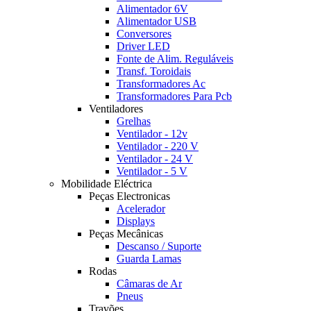
Alimentador 6V
Alimentador USB
Conversores
Driver LED
Fonte de Alim. Reguláveis
Transf. Toroidais
Transformadores Ac
Transformadores Para Pcb
Ventiladores
Grelhas
Ventilador - 12v
Ventilador - 220 V
Ventilador - 24 V
Ventilador - 5 V
Mobilidade Eléctrica
Peças Electronicas
Acelerador
Displays
Peças Mecânicas
Descanso / Suporte
Guarda Lamas
Rodas
Câmaras de Ar
Pneus
Travões