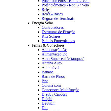
Potênciómetros - Rot. C / Veio
Potênciómetros - Rot. S / Veio
Relés
Relés - Bases
Réguas de Terminais
Energia Solar
Controladores
Estruturas de Fixação
Kits Solares
Paineis Fotovoltaicos
Fichas & Conectores
Alimentação Ac
Alimentação Dc
Amp Superseal (estanques)
Antena Auto
Automóvel
Banana
Barra de Pinos
Bnc
Coluna-som
Conectores Multifunção
D-sub / Capótas
Delphi
Deutsch
Din