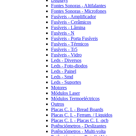
Displays
Fontes Sonoras - Altifalantes
Fontes Sonoras - Microfones
Fusíveis - Amplificador
Fusíveis - Cerâmicos
Fusíveis - Lâmina
Fusíveis - N
Fusíveis - Porta Fusíveis
Fusíveis - Térmicos
Fusíveis - Tr5
Fusíveis - Vidro
Leds - Diversos
Leds - Foto-diodos
Leds - Painel
Leds - Smd
Leds - Suportes
Motores
Módulos Laser
Módulos Termoeléctricos
Outros
Placas C. I. - Bread Boards
Placas C. I. - Ferram. / Liquidos
Placas C. I. - Placas C. I. -pcb
Potênciómetros - Deslizantes
Potênciómetros - Multi-volta