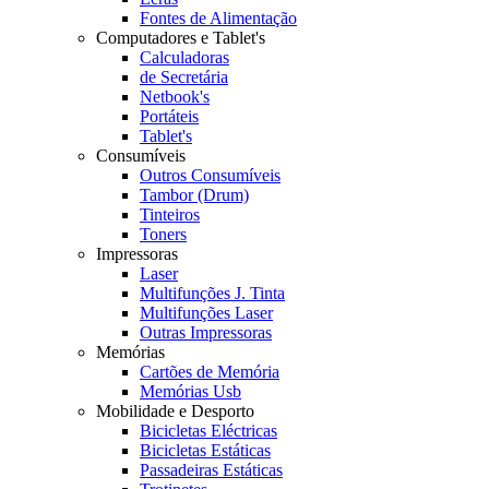
Fontes de Alimentação
Computadores e Tablet's
Calculadoras
de Secretária
Netbook's
Portáteis
Tablet's
Consumíveis
Outros Consumíveis
Tambor (Drum)
Tinteiros
Toners
Impressoras
Laser
Multifunções J. Tinta
Multifunções Laser
Outras Impressoras
Memórias
Cartões de Memória
Memórias Usb
Mobilidade e Desporto
Bicicletas Eléctricas
Bicicletas Estáticas
Passadeiras Estáticas