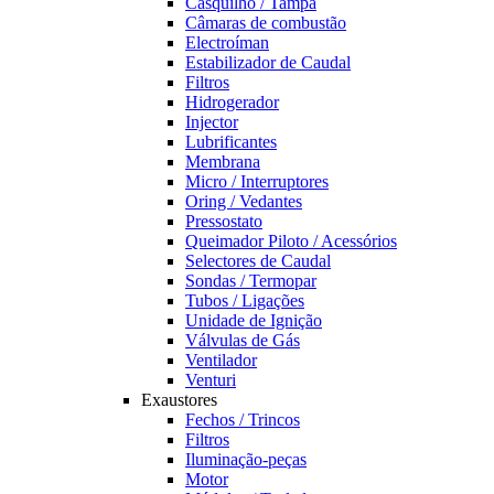
Casquilho / Tampa
Câmaras de combustão
Electroíman
Estabilizador de Caudal
Filtros
Hidrogerador
Injector
Lubrificantes
Membrana
Micro / Interruptores
Oring / Vedantes
Pressostato
Queimador Piloto / Acessórios
Selectores de Caudal
Sondas / Termopar
Tubos / Ligações
Unidade de Ignição
Válvulas de Gás
Ventilador
Venturi
Exaustores
Fechos / Trincos
Filtros
Iluminação-peças
Motor