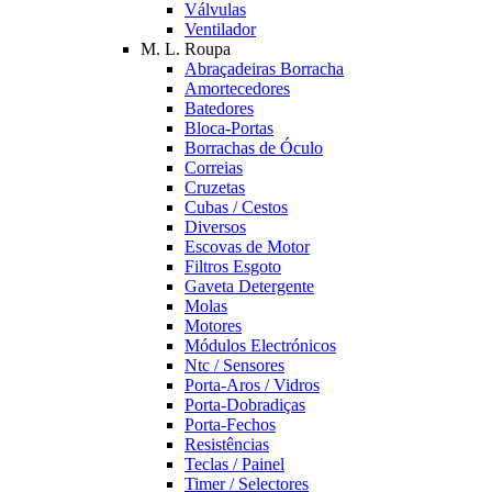
Válvulas
Ventilador
M. L. Roupa
Abraçadeiras Borracha
Amortecedores
Batedores
Bloca-Portas
Borrachas de Óculo
Correias
Cruzetas
Cubas / Cestos
Diversos
Escovas de Motor
Filtros Esgoto
Gaveta Detergente
Molas
Motores
Módulos Electrónicos
Ntc / Sensores
Porta-Aros / Vidros
Porta-Dobradiças
Porta-Fechos
Resistências
Teclas / Painel
Timer / Selectores