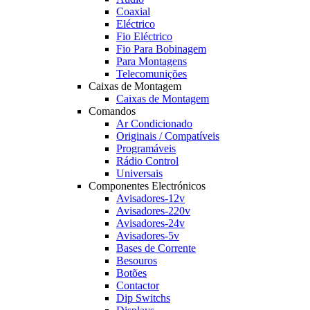
Coaxial
Eléctrico
Fio Eléctrico
Fio Para Bobinagem
Para Montagens
Telecomunições
Caixas de Montagem
Caixas de Montagem
Comandos
Ar Condicionado
Originais / Compatíveis
Programáveis
Rádio Control
Universais
Componentes Electrónicos
Avisadores-12v
Avisadores-220v
Avisadores-24v
Avisadores-5v
Bases de Corrente
Besouros
Botões
Contactor
Dip Switchs