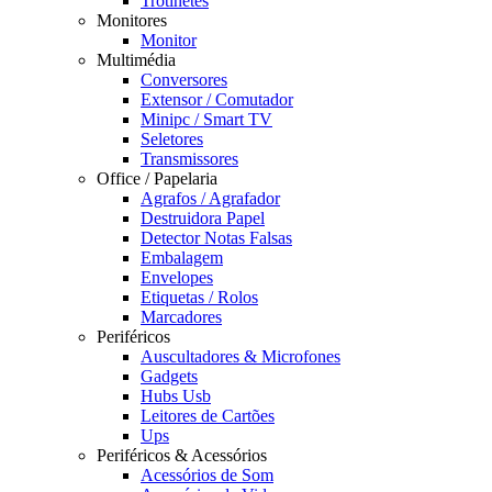
Trotinetes
Monitores
Monitor
Multimédia
Conversores
Extensor / Comutador
Minipc / Smart TV
Seletores
Transmissores
Office / Papelaria
Agrafos / Agrafador
Destruidora Papel
Detector Notas Falsas
Embalagem
Envelopes
Etiquetas / Rolos
Marcadores
Periféricos
Auscultadores & Microfones
Gadgets
Hubs Usb
Leitores de Cartões
Ups
Periféricos & Acessórios
Acessórios de Som