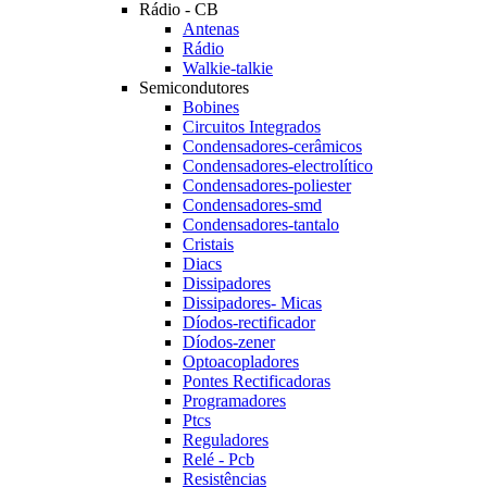
Rádio - CB
Antenas
Rádio
Walkie-talkie
Semicondutores
Bobines
Circuitos Integrados
Condensadores-cerâmicos
Condensadores-electrolítico
Condensadores-poliester
Condensadores-smd
Condensadores-tantalo
Cristais
Diacs
Dissipadores
Dissipadores- Micas
Díodos-rectificador
Díodos-zener
Optoacopladores
Pontes Rectificadoras
Programadores
Ptcs
Reguladores
Relé - Pcb
Resistências