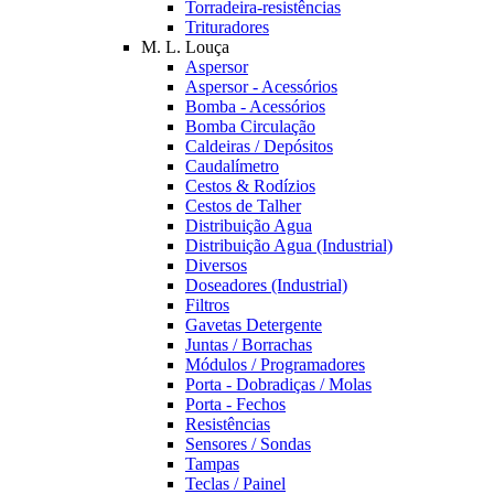
Torradeira-resistências
Trituradores
M. L. Louça
Aspersor
Aspersor - Acessórios
Bomba - Acessórios
Bomba Circulação
Caldeiras / Depósitos
Caudalímetro
Cestos & Rodízios
Cestos de Talher
Distribuição Agua
Distribuição Agua (Industrial)
Diversos
Doseadores (Industrial)
Filtros
Gavetas Detergente
Juntas / Borrachas
Módulos / Programadores
Porta - Dobradiças / Molas
Porta - Fechos
Resistências
Sensores / Sondas
Tampas
Teclas / Painel