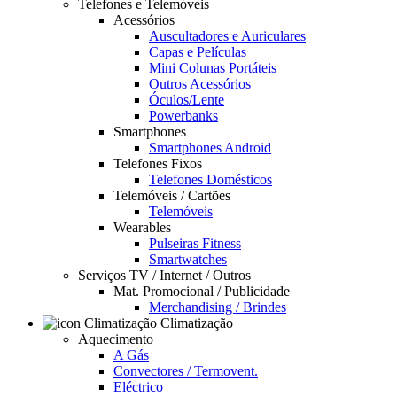
Telefones e Telemóveis
Acessórios
Auscultadores e Auriculares
Capas e Películas
Mini Colunas Portáteis
Outros Acessórios
Óculos/Lente
Powerbanks
Smartphones
Smartphones Android
Telefones Fixos
Telefones Domésticos
Telemóveis / Cartões
Telemóveis
Wearables
Pulseiras Fitness
Smartwatches
Serviços TV / Internet / Outros
Mat. Promocional / Publicidade
Merchandising / Brindes
Climatização
Aquecimento
A Gás
Convectores / Termovent.
Eléctrico