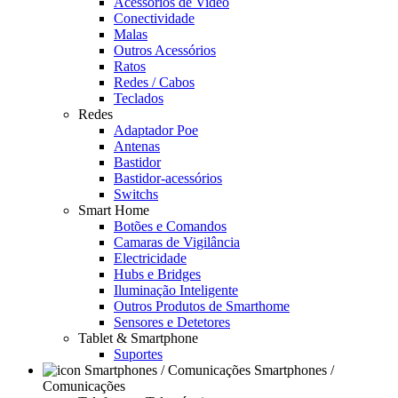
Acessórios de Video
Conectividade
Malas
Outros Acessórios
Ratos
Redes / Cabos
Teclados
Redes
Adaptador Poe
Antenas
Bastidor
Bastidor-acessórios
Switchs
Smart Home
Botões e Comandos
Camaras de Vigilância
Electricidade
Hubs e Bridges
Iluminação Inteligente
Outros Produtos de Smarthome
Sensores e Detetores
Tablet & Smartphone
Suportes
Smartphones /
Comunicações