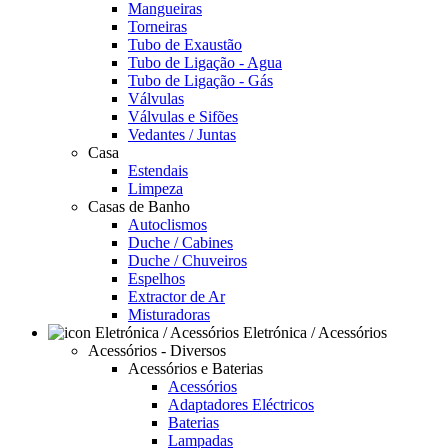
Mangueiras
Torneiras
Tubo de Exaustão
Tubo de Ligação - Agua
Tubo de Ligação - Gás
Válvulas
Válvulas e Sifões
Vedantes / Juntas
Casa
Estendais
Limpeza
Casas de Banho
Autoclismos
Duche / Cabines
Duche / Chuveiros
Espelhos
Extractor de Ar
Misturadoras
Eletrónica / Acessórios
Acessórios - Diversos
Acessórios e Baterias
Acessórios
Adaptadores Eléctricos
Baterias
Lampadas