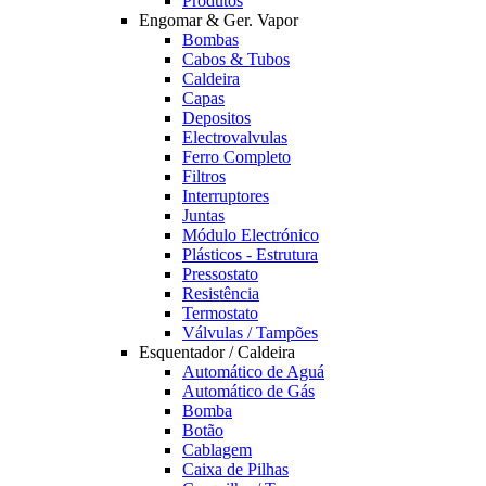
Produtos
Engomar & Ger. Vapor
Bombas
Cabos & Tubos
Caldeira
Capas
Depositos
Electrovalvulas
Ferro Completo
Filtros
Interruptores
Juntas
Módulo Electrónico
Plásticos - Estrutura
Pressostato
Resistência
Termostato
Válvulas / Tampões
Esquentador / Caldeira
Automático de Aguá
Automático de Gás
Bomba
Botão
Cablagem
Caixa de Pilhas