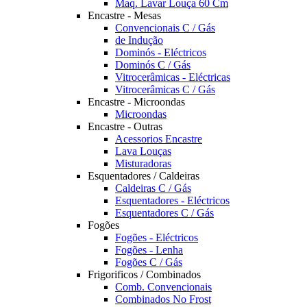
Maq. Lavar Louça 60 Cm
Encastre - Mesas
Convencionais C / Gás
de Indução
Dominós - Eléctricos
Dominós C / Gás
Vitrocerâmicas - Eléctricas
Vitrocerâmicas C / Gás
Encastre - Microondas
Microondas
Encastre - Outras
Acessorios Encastre
Lava Louças
Misturadoras
Esquentadores / Caldeiras
Caldeiras C / Gás
Esquentadores - Eléctricos
Esquentadores C / Gás
Fogões
Fogões - Eléctricos
Fogões - Lenha
Fogões C / Gás
Frigorificos / Combinados
Comb. Convencionais
Combinados No Frost