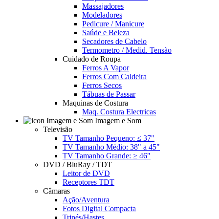
Massajadores
Modeladores
Pedicure / Manicure
Saúde e Beleza
Secadores de Cabelo
Termometro / Medid. Tensão
Cuidado de Roupa
Ferros A Vapor
Ferros Com Caldeira
Ferros Secos
Tábuas de Passar
Maquinas de Costura
Maq. Costura Electricas
Imagem e Som
Televisão
TV Tamanho Pequeno: ≤ 37"
TV Tamanho Médio: 38" a 45"
TV Tamanho Grande: ≥ 46"
DVD / BluRay / TDT
Leitor de DVD
Receptores TDT
Câmaras
Ação/Aventura
Fotos Digital Compacta
Tripés/Hastes