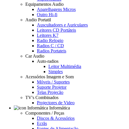
Equipamentos Audio
Aparelhagens Micros
Outro Hi-fi
Audio Portatil
Auscultadores e Auriculares
Leitores CD Portáteis
Leitores K7
Radio Relogio
Radios C / CD
Radios Portateis
Car Audio
Auto-radios
Leitor Multimédia
Simples
Acessórios Imagem e Som
Móveis / Suportes
Suporte Projetor
Telas Projeção
TV's Combinados
Projectores de Video
Informática
Componentes / Peças
Discos & Acessórios
Ecrãs
Fontes de Alimentação