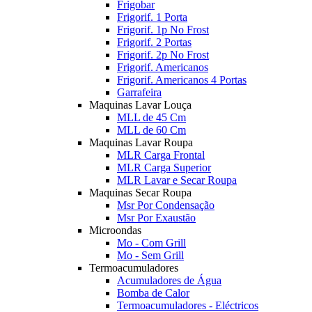
Frigobar
Frigorif. 1 Porta
Frigorif. 1p No Frost
Frigorif. 2 Portas
Frigorif. 2p No Frost
Frigorif. Americanos
Frigorif. Americanos 4 Portas
Garrafeira
Maquinas Lavar Louça
MLL de 45 Cm
MLL de 60 Cm
Maquinas Lavar Roupa
MLR Carga Frontal
MLR Carga Superior
MLR Lavar e Secar Roupa
Maquinas Secar Roupa
Msr Por Condensação
Msr Por Exaustão
Microondas
Mo - Com Grill
Mo - Sem Grill
Termoacumuladores
Acumuladores de Água
Bomba de Calor
Termoacumuladores - Eléctricos