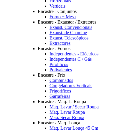
Horizontais
Verticais
Encastre - Conjuntos
Forno + Mesa
Encastre - Exaustor / Extratores
Exaust. Convencionais
Exaust. de Chaminé
Exaust. Telescópicos
Extractores
Encastre - Fornos
Independentes - Eléctricos
Independentes C / Gás
Piroliticos
Polivalentes
Encastre - Frio
Combinados
Congeladores Verticais
Frigorificos
Garrafeiras
Encastre - Maq. L. Roupa
Maq. Lavar / Secar Roupa
Maq. Lavar Roupa
Maq. Secar Roupa
Encastre - Maq. Louça
Maq. Lavar Louça 45 Cm