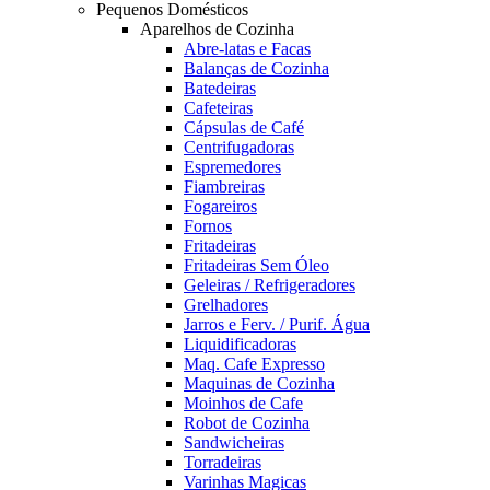
Pequenos Domésticos
Aparelhos de Cozinha
Abre-latas e Facas
Balanças de Cozinha
Batedeiras
Cafeteiras
Cápsulas de Café
Centrifugadoras
Espremedores
Fiambreiras
Fogareiros
Fornos
Fritadeiras
Fritadeiras Sem Óleo
Geleiras / Refrigeradores
Grelhadores
Jarros e Ferv. / Purif. Água
Liquidificadoras
Maq. Cafe Expresso
Maquinas de Cozinha
Moinhos de Cafe
Robot de Cozinha
Sandwicheiras
Torradeiras
Varinhas Magicas