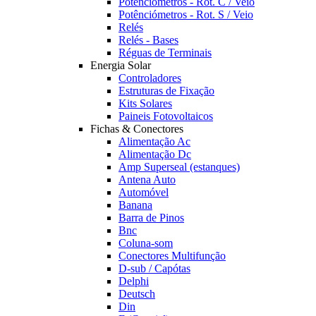
Potênciómetros - Rot. C / Veio
Potênciómetros - Rot. S / Veio
Relés
Relés - Bases
Réguas de Terminais
Energia Solar
Controladores
Estruturas de Fixação
Kits Solares
Paineis Fotovoltaicos
Fichas & Conectores
Alimentação Ac
Alimentação Dc
Amp Superseal (estanques)
Antena Auto
Automóvel
Banana
Barra de Pinos
Bnc
Coluna-som
Conectores Multifunção
D-sub / Capótas
Delphi
Deutsch
Din