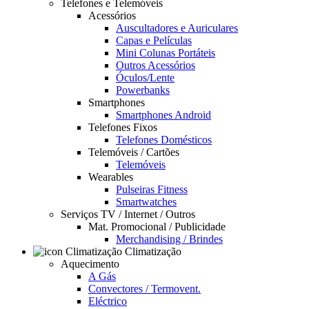
Telefones e Telemóveis
Acessórios
Auscultadores e Auriculares
Capas e Películas
Mini Colunas Portáteis
Outros Acessórios
Óculos/Lente
Powerbanks
Smartphones
Smartphones Android
Telefones Fixos
Telefones Domésticos
Telemóveis / Cartões
Telemóveis
Wearables
Pulseiras Fitness
Smartwatches
Serviços TV / Internet / Outros
Mat. Promocional / Publicidade
Merchandising / Brindes
Climatização
Aquecimento
A Gás
Convectores / Termovent.
Eléctrico