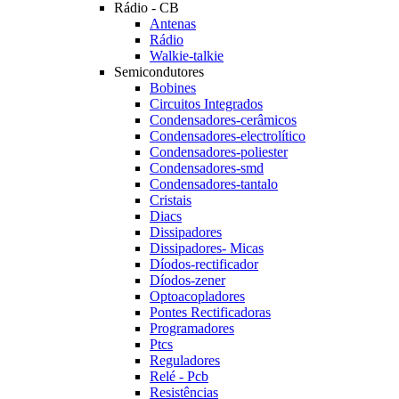
Rádio - CB
Antenas
Rádio
Walkie-talkie
Semicondutores
Bobines
Circuitos Integrados
Condensadores-cerâmicos
Condensadores-electrolítico
Condensadores-poliester
Condensadores-smd
Condensadores-tantalo
Cristais
Diacs
Dissipadores
Dissipadores- Micas
Díodos-rectificador
Díodos-zener
Optoacopladores
Pontes Rectificadoras
Programadores
Ptcs
Reguladores
Relé - Pcb
Resistências