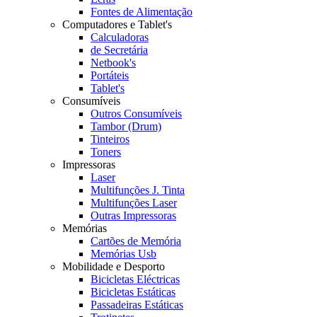
Fontes de Alimentação
Computadores e Tablet's
Calculadoras
de Secretária
Netbook's
Portáteis
Tablet's
Consumíveis
Outros Consumíveis
Tambor (Drum)
Tinteiros
Toners
Impressoras
Laser
Multifunções J. Tinta
Multifunções Laser
Outras Impressoras
Memórias
Cartões de Memória
Memórias Usb
Mobilidade e Desporto
Bicicletas Eléctricas
Bicicletas Estáticas
Passadeiras Estáticas