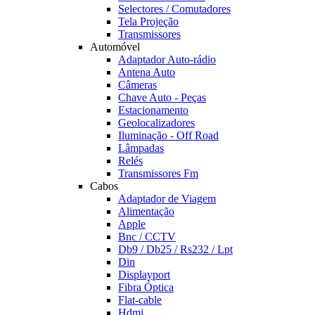
Selectores / Comutadores
Tela Projeção
Transmissores
Automóvel
Adaptador Auto-rádio
Antena Auto
Câmeras
Chave Auto - Peças
Estacionamento
Geolocalizadores
Iluminação - Off Road
Lâmpadas
Relés
Transmissores Fm
Cabos
Adaptador de Viagem
Alimentação
Apple
Bnc / CCTV
Db9 / Db25 / Rs232 / Lpt
Din
Displayport
Fibra Óptica
Flat-cable
Hdmi