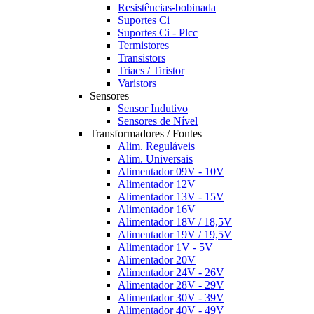
Resistências-bobinada
Suportes Ci
Suportes Ci - Plcc
Termistores
Transistors
Triacs / Tiristor
Varistors
Sensores
Sensor Indutivo
Sensores de Nível
Transformadores / Fontes
Alim. Reguláveis
Alim. Universais
Alimentador 09V - 10V
Alimentador 12V
Alimentador 13V - 15V
Alimentador 16V
Alimentador 18V / 18,5V
Alimentador 19V / 19,5V
Alimentador 1V - 5V
Alimentador 20V
Alimentador 24V - 26V
Alimentador 28V - 29V
Alimentador 30V - 39V
Alimentador 40V - 49V