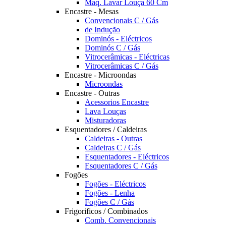
Maq. Lavar Louça 60 Cm
Encastre - Mesas
Convencionais C / Gás
de Indução
Dominós - Eléctricos
Dominós C / Gás
Vitrocerâmicas - Eléctricas
Vitrocerâmicas C / Gás
Encastre - Microondas
Microondas
Encastre - Outras
Acessorios Encastre
Lava Louças
Misturadoras
Esquentadores / Caldeiras
Caldeiras - Outras
Caldeiras C / Gás
Esquentadores - Eléctricos
Esquentadores C / Gás
Fogões
Fogões - Eléctricos
Fogões - Lenha
Fogões C / Gás
Frigorificos / Combinados
Comb. Convencionais