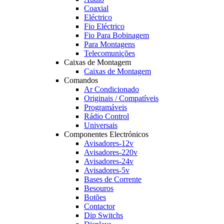
Coaxial
Eléctrico
Fio Eléctrico
Fio Para Bobinagem
Para Montagens
Telecomunições
Caixas de Montagem
Caixas de Montagem
Comandos
Ar Condicionado
Originais / Compatíveis
Programáveis
Rádio Control
Universais
Componentes Electrónicos
Avisadores-12v
Avisadores-220v
Avisadores-24v
Avisadores-5v
Bases de Corrente
Besouros
Botões
Contactor
Dip Switchs