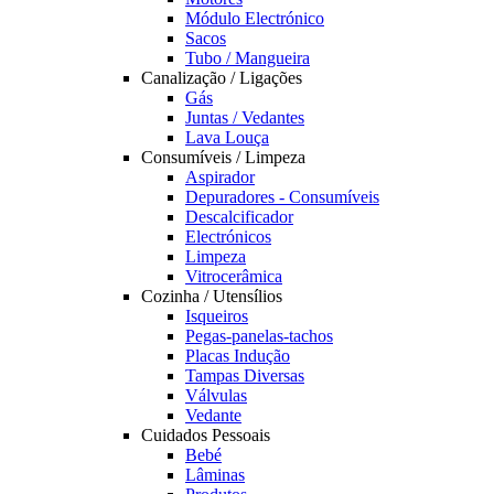
Módulo Electrónico
Sacos
Tubo / Mangueira
Canalização / Ligações
Gás
Juntas / Vedantes
Lava Louça
Consumíveis / Limpeza
Aspirador
Depuradores - Consumíveis
Descalcificador
Electrónicos
Limpeza
Vitrocerâmica
Cozinha / Utensílios
Isqueiros
Pegas-panelas-tachos
Placas Indução
Tampas Diversas
Válvulas
Vedante
Cuidados Pessoais
Bebé
Lâminas