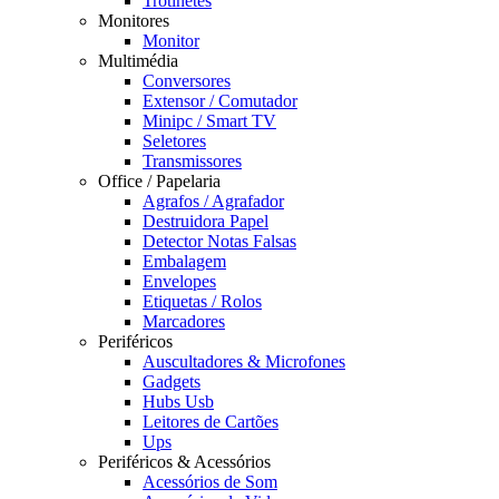
Trotinetes
Monitores
Monitor
Multimédia
Conversores
Extensor / Comutador
Minipc / Smart TV
Seletores
Transmissores
Office / Papelaria
Agrafos / Agrafador
Destruidora Papel
Detector Notas Falsas
Embalagem
Envelopes
Etiquetas / Rolos
Marcadores
Periféricos
Auscultadores & Microfones
Gadgets
Hubs Usb
Leitores de Cartões
Ups
Periféricos & Acessórios
Acessórios de Som