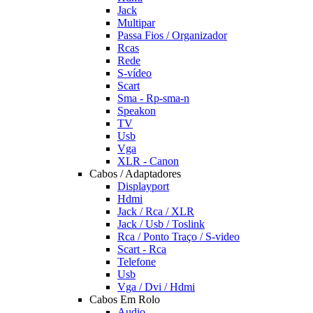
Jack
Multipar
Passa Fios / Organizador
Rcas
Rede
S-vídeo
Scart
Sma - Rp-sma-n
Speakon
TV
Usb
Vga
XLR - Canon
Cabos / Adaptadores
Displayport
Hdmi
Jack / Rca / XLR
Jack / Usb / Toslink
Rca / Ponto Traço / S-video
Scart - Rca
Telefone
Usb
Vga / Dvi / Hdmi
Cabos Em Rolo
Audio