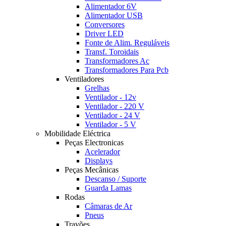
Alimentador 6V
Alimentador USB
Conversores
Driver LED
Fonte de Alim. Reguláveis
Transf. Toroidais
Transformadores Ac
Transformadores Para Pcb
Ventiladores
Grelhas
Ventilador - 12v
Ventilador - 220 V
Ventilador - 24 V
Ventilador - 5 V
Mobilidade Eléctrica
Peças Electronicas
Acelerador
Displays
Peças Mecânicas
Descanso / Suporte
Guarda Lamas
Rodas
Câmaras de Ar
Pneus
Travões