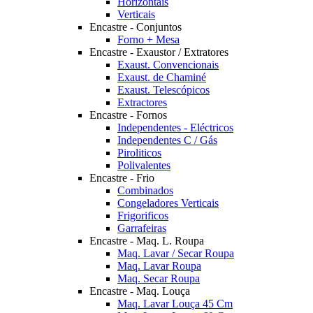
Horizontais
Verticais
Encastre - Conjuntos
Forno + Mesa
Encastre - Exaustor / Extratores
Exaust. Convencionais
Exaust. de Chaminé
Exaust. Telescópicos
Extractores
Encastre - Fornos
Independentes - Eléctricos
Independentes C / Gás
Piroliticos
Polivalentes
Encastre - Frio
Combinados
Congeladores Verticais
Frigorificos
Garrafeiras
Encastre - Maq. L. Roupa
Maq. Lavar / Secar Roupa
Maq. Lavar Roupa
Maq. Secar Roupa
Encastre - Maq. Louça
Maq. Lavar Louça 45 Cm