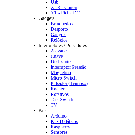
Usb
XLR - Canon
XT - Ficha DC
Gadgets
Brinquedos
Desporto
Gadgets
Relógios
Interruptores / Pulsadores
Alavanca
Chave
Deslizantes
Interruptor Pressão
Magnético
Micro Switch
Pulsador (Teimoso)
Rocker
Rotativos
Tact Switch
TV
Kits
Arduino
Kits Didáticos
Raspberry
Sensores