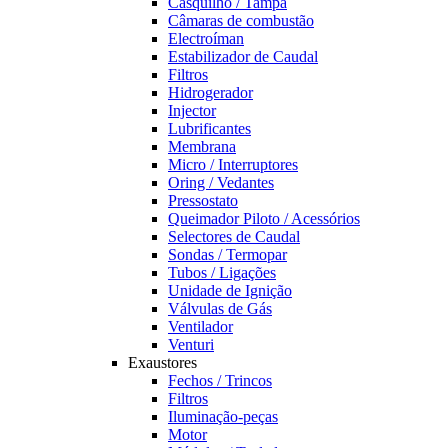
Casquilho / Tampa
Câmaras de combustão
Electroíman
Estabilizador de Caudal
Filtros
Hidrogerador
Injector
Lubrificantes
Membrana
Micro / Interruptores
Oring / Vedantes
Pressostato
Queimador Piloto / Acessórios
Selectores de Caudal
Sondas / Termopar
Tubos / Ligações
Unidade de Ignição
Válvulas de Gás
Ventilador
Venturi
Exaustores
Fechos / Trincos
Filtros
Iluminação-peças
Motor