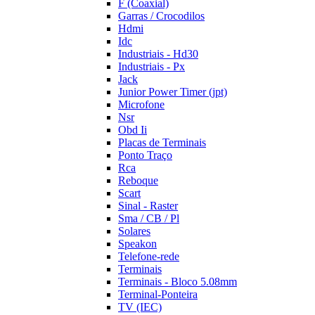
F (Coaxial)
Garras / Crocodilos
Hdmi
Idc
Industriais - Hd30
Industriais - Px
Jack
Junior Power Timer (jpt)
Microfone
Nsr
Obd Ii
Placas de Terminais
Ponto Traço
Rca
Reboque
Scart
Sinal - Raster
Sma / CB / Pl
Solares
Speakon
Telefone-rede
Terminais
Terminais - Bloco 5.08mm
Terminal-Ponteira
TV (IEC)