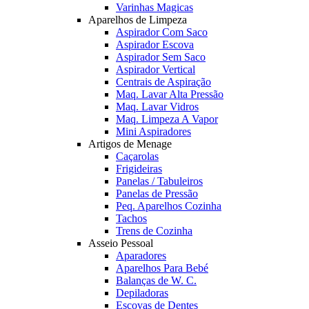
Varinhas Magicas
Aparelhos de Limpeza
Aspirador Com Saco
Aspirador Escova
Aspirador Sem Saco
Aspirador Vertical
Centrais de Aspiração
Maq. Lavar Alta Pressão
Maq. Lavar Vidros
Maq. Limpeza A Vapor
Mini Aspiradores
Artigos de Menage
Caçarolas
Frigideiras
Panelas / Tabuleiros
Panelas de Pressão
Peq. Aparelhos Cozinha
Tachos
Trens de Cozinha
Asseio Pessoal
Aparadores
Aparelhos Para Bebé
Balanças de W. C.
Depiladoras
Escovas de Dentes