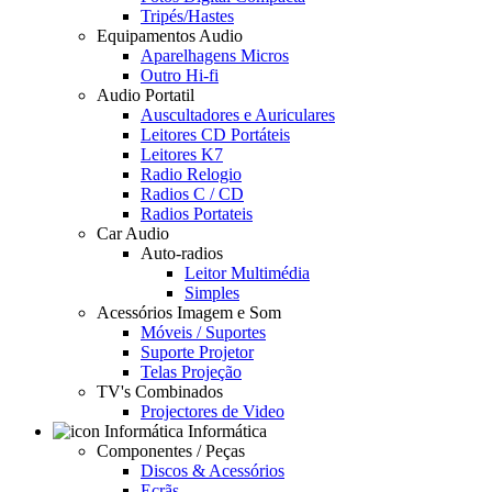
Tripés/Hastes
Equipamentos Audio
Aparelhagens Micros
Outro Hi-fi
Audio Portatil
Auscultadores e Auriculares
Leitores CD Portáteis
Leitores K7
Radio Relogio
Radios C / CD
Radios Portateis
Car Audio
Auto-radios
Leitor Multimédia
Simples
Acessórios Imagem e Som
Móveis / Suportes
Suporte Projetor
Telas Projeção
TV's Combinados
Projectores de Video
Informática
Componentes / Peças
Discos & Acessórios
Ecrãs