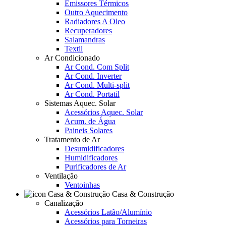
Emissores Térmicos
Outro Aquecimento
Radiadores A Oleo
Recuperadores
Salamandras
Textil
Ar Condicionado
Ar Cond. Com Split
Ar Cond. Inverter
Ar Cond. Multi-split
Ar Cond. Portatil
Sistemas Aquec. Solar
Acessórios Aquec. Solar
Acum. de Água
Paineis Solares
Tratamento de Ar
Desumidificadores
Humidificadores
Purificadores de Ar
Ventilação
Ventoinhas
Casa & Construção
Canalização
Acessórios Latão/Alumínio
Acessórios para Torneiras