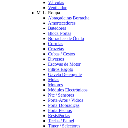
Válvulas
Ventilador
M. L. Roupa
Abraçadeiras Borracha
Amortecedores
Batedores
Bloca-Portas
Borrachas de Óculo
Correias
Cruzetas
Cubas / Cestos
Diversos
Escovas de Motor
Filtros Esgoto
Gaveta Detergente
Molas
Motores
Módulos Electrónicos
Ntc / Sensores
Porta-Aros / Vidros
Porta-Dobradiças
Porta-Fechos
Resistências
Teclas / Painel
Timer / Selectores