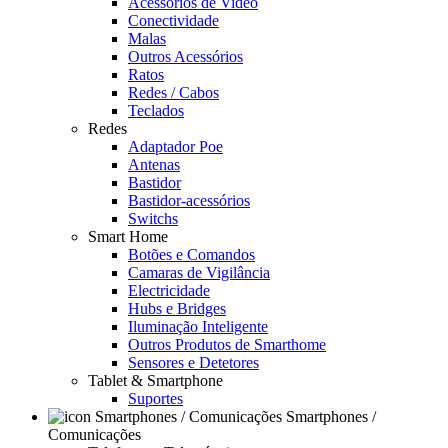
Acessórios de Video
Conectividade
Malas
Outros Acessórios
Ratos
Redes / Cabos
Teclados
Redes
Adaptador Poe
Antenas
Bastidor
Bastidor-acessórios
Switchs
Smart Home
Botões e Comandos
Camaras de Vigilância
Electricidade
Hubs e Bridges
Iluminação Inteligente
Outros Produtos de Smarthome
Sensores e Detetores
Tablet & Smartphone
Suportes
Smartphones /
Comunicações