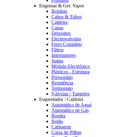
Produtos
Engomar & Ger. Vapor
Bombas
Cabos & Tubos
Caldeira
Capas
Depositos
Electrovalvulas
Ferro Completo
Filtros
Interruptores
Juntas
Módulo Electrónico
Plásticos - Estrutura
Pressostato
Resistência
Termostato
Válvulas / Tampões
Esquentador / Caldeira
Automático de Aguá
Automático de Gás
Bomba
Botão
Cablagem
Caixa de Pilhas