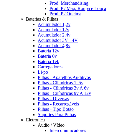
Prod. Merchandising
Prod. P / Maq. Roupa e Louça
Prod. P / Queima
Baterias & Pilhas
Acumulador 1,2v
Acumulador 12v
Acumulador 2,4v
Acumulador 3V - 4V
Acumulador 4,8v
Bateria 12v
Bateria 6v
Bateria Tel.
Carregadores
Li-po
Pilhas - Aparelhos Auditivos
Pilhas - Cilíndricas 1. 5v
Pilhas - Cilíndricas 3v A 6v
Pilhas - Cilíndricas 9v A 12v
Pilhas - Diversas
Pilhas - Recarregáveis
Pilhas - Tipo Botão
Suportes Para Pilhas
Eletrónica
Audio / Vídeo
Intercomunicadores