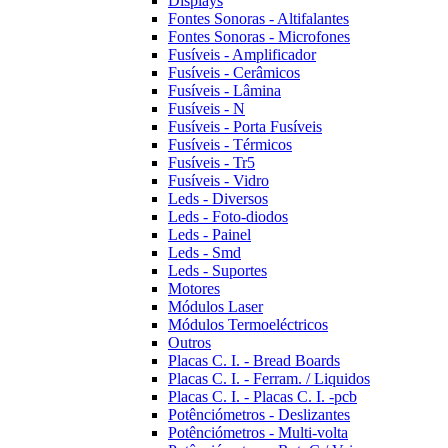
Displays
Fontes Sonoras - Altifalantes
Fontes Sonoras - Microfones
Fusíveis - Amplificador
Fusíveis - Cerâmicos
Fusíveis - Lâmina
Fusíveis - N
Fusíveis - Porta Fusíveis
Fusíveis - Térmicos
Fusíveis - Tr5
Fusíveis - Vidro
Leds - Diversos
Leds - Foto-diodos
Leds - Painel
Leds - Smd
Leds - Suportes
Motores
Módulos Laser
Módulos Termoeléctricos
Outros
Placas C. I. - Bread Boards
Placas C. I. - Ferram. / Liquidos
Placas C. I. - Placas C. I. -pcb
Potênciómetros - Deslizantes
Potênciómetros - Multi-volta