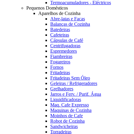
Termoacumuladores - Eléctricos
Pequenos Domésticos
Aparelhos de Cozinha
Abre-latas e Facas
Balanças de Cozinha
Batedeiras
Cafeteiras
Cápsulas de Café
Centrifugadoras
Espremedores
Fiambreiras
Fogareiros
Fornos
Fritadeiras
Fritadeiras Sem Óleo
Geleiras / Refrigeradores
Grelhadores
Jarros e Ferv. / Purif. Água
Liquidificadoras
Maq. Cafe Expresso
Maquinas de Cozinha
Moinhos de Cafe
Robot de Cozinha
Sandwicheiras
Torradeiras