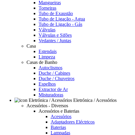
Mangueiras
Torneiras
Tubo de Exaustão
Tubo de Ligação - Agua
Tubo de Ligação - Gás
Válvulas
Válvulas e Sifões
Vedantes / Juntas
Casa
Estendais
Limpeza
Casas de Banho
Autoclismos
Duche / Cabines
Duche / Chuveiros
Espelhos
Extractor de Ar
Misturadoras
Eletrónica / Acessórios
Acessórios - Diversos
Acessórios e Baterias
Acessórios
Adaptadores Eléctricos
Baterias
Lampadas