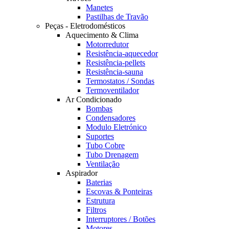
Manetes
Pastilhas de Travão
Peças - Eletrodomésticos
Aquecimento & Clima
Motorredutor
Resistência-aquecedor
Resistência-pellets
Resistência-sauna
Termostatos / Sondas
Termoventilador
Ar Condicionado
Bombas
Condensadores
Modulo Eletrónico
Suportes
Tubo Cobre
Tubo Drenagem
Ventilação
Aspirador
Baterias
Escovas & Ponteiras
Estrutura
Filtros
Interruptores / Botões
Motores