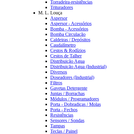
Torradeira-resistências
Trituradores
M. L. Louça
Aspersor
Aspersor - Acessórios
Bomba - Acessórios
Bomba Circulação
Caldeiras / Depósitos
Caudalímetro
Cestos & Rodízios
Cestos de Talher
Distribuição Agua
Distribuição Agua (Industrial)
Diversos
Doseadores (Industrial)
Filtros
Gavetas Detergente
Juntas / Borrachas
Módulos / Programadores
Porta - Dobradiças / Molas
Porta - Fechos
Resistências
Sensores / Sondas
Tampas
Teclas / Painel