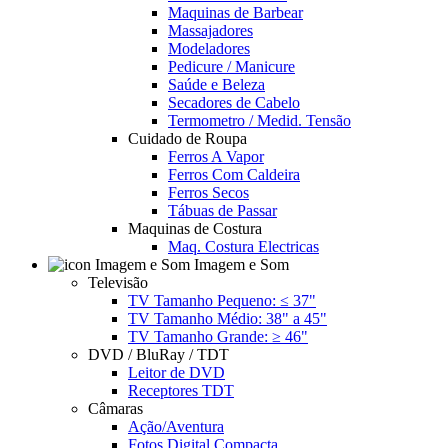
Maquinas de Barbear
Massajadores
Modeladores
Pedicure / Manicure
Saúde e Beleza
Secadores de Cabelo
Termometro / Medid. Tensão
Cuidado de Roupa
Ferros A Vapor
Ferros Com Caldeira
Ferros Secos
Tábuas de Passar
Maquinas de Costura
Maq. Costura Electricas
Imagem e Som
Televisão
TV Tamanho Pequeno: ≤ 37"
TV Tamanho Médio: 38" a 45"
TV Tamanho Grande: ≥ 46"
DVD / BluRay / TDT
Leitor de DVD
Receptores TDT
Câmaras
Ação/Aventura
Fotos Digital Compacta