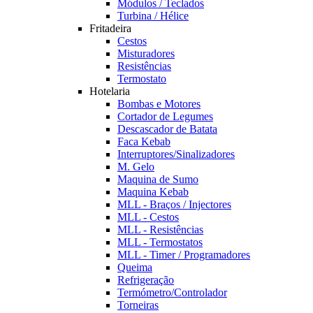
Módulos / Teclados
Turbina / Hélice
Fritadeira
Cestos
Misturadores
Resistências
Termostato
Hotelaria
Bombas e Motores
Cortador de Legumes
Descascador de Batata
Faca Kebab
Interruptores/Sinalizadores
M. Gelo
Maquina de Sumo
Maquina Kebab
MLL - Braços / Injectores
MLL - Cestos
MLL - Resistências
MLL - Termostatos
MLL - Timer / Programadores
Queima
Refrigeração
Termómetro/Controlador
Torneiras