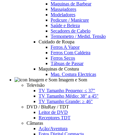
Maquinas de Barbear
Massajadores
Modeladores
Pedicure / Manicure
Saúde e Beleza
Secadores de Cabelo
Termometro / Medid. Tensão
Cuidado de Roupa
Ferros A Vapor
Ferros Com Caldeira
Ferros Secos
Tábuas de Passar
Maquinas de Costura
Maq. Costura Electricas
Imagem e Som
Televisão
TV Tamanho Pequeno: ≤ 37"
TV Tamanho Médio: 38" a 45"
TV Tamanho Grande: ≥ 46"
DVD / BluRay / TDT
Leitor de DVD
Receptores TDT
Câmaras
Ação/Aventura
Fotos Digital Compacta