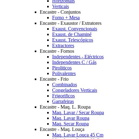
Horizontais
Verticais
Encastre - Conjuntos
Forno + Mesa
Encastre - Exaustor / Extratores
Exaust. Convencionais
Exaust. de Chaminé
Exaust. Telescópicos
Extractores
Encastre - Fornos
Independentes - Eléctricos
Independentes C / Gás
Piroliticos
Polivalentes
Encastre - Frio
Combinados
Congeladores Verticais
Frigorificos
Garrafeiras
Encastre - Maq. L. Roupa
Maq. Lavar / Secar Roupa
Maq. Lavar Roupa
Maq. Secar Roupa
Encastre - Maq. Louça
Maq. Lavar Louça 45 Cm