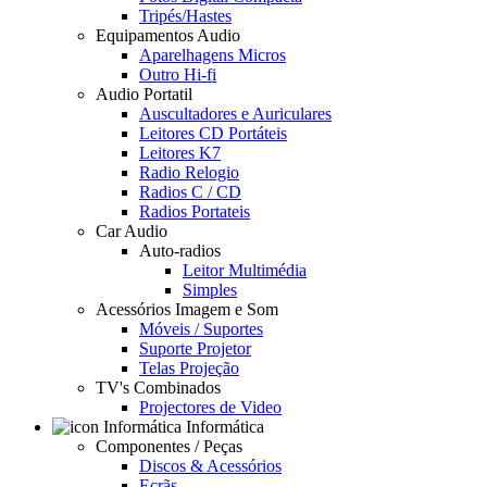
Tripés/Hastes
Equipamentos Audio
Aparelhagens Micros
Outro Hi-fi
Audio Portatil
Auscultadores e Auriculares
Leitores CD Portáteis
Leitores K7
Radio Relogio
Radios C / CD
Radios Portateis
Car Audio
Auto-radios
Leitor Multimédia
Simples
Acessórios Imagem e Som
Móveis / Suportes
Suporte Projetor
Telas Projeção
TV's Combinados
Projectores de Video
Informática
Componentes / Peças
Discos & Acessórios
Ecrãs