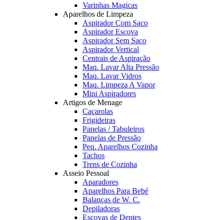
Varinhas Magicas
Aparelhos de Limpeza
Aspirador Com Saco
Aspirador Escova
Aspirador Sem Saco
Aspirador Vertical
Centrais de Aspiração
Maq. Lavar Alta Pressão
Maq. Lavar Vidros
Maq. Limpeza A Vapor
Mini Aspiradores
Artigos de Menage
Caçarolas
Frigideiras
Panelas / Tabuleiros
Panelas de Pressão
Peq. Aparelhos Cozinha
Tachos
Trens de Cozinha
Asseio Pessoal
Aparadores
Aparelhos Para Bebé
Balanças de W. C.
Depiladoras
Escovas de Dentes