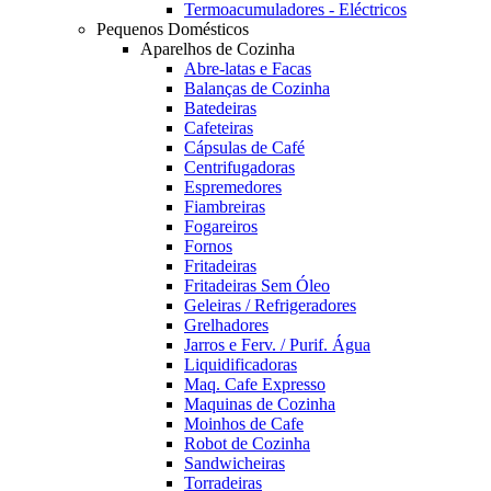
Termoacumuladores - Eléctricos
Pequenos Domésticos
Aparelhos de Cozinha
Abre-latas e Facas
Balanças de Cozinha
Batedeiras
Cafeteiras
Cápsulas de Café
Centrifugadoras
Espremedores
Fiambreiras
Fogareiros
Fornos
Fritadeiras
Fritadeiras Sem Óleo
Geleiras / Refrigeradores
Grelhadores
Jarros e Ferv. / Purif. Água
Liquidificadoras
Maq. Cafe Expresso
Maquinas de Cozinha
Moinhos de Cafe
Robot de Cozinha
Sandwicheiras
Torradeiras