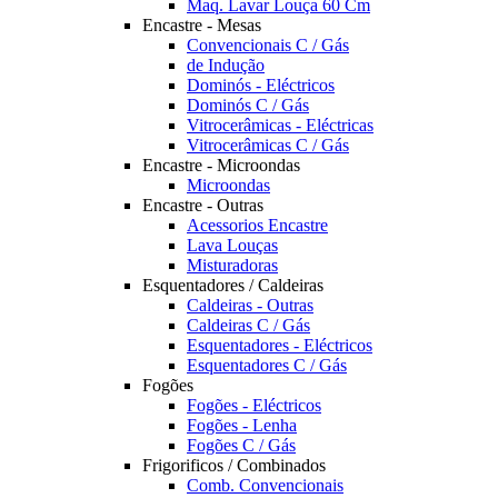
Maq. Lavar Louça 60 Cm
Encastre - Mesas
Convencionais C / Gás
de Indução
Dominós - Eléctricos
Dominós C / Gás
Vitrocerâmicas - Eléctricas
Vitrocerâmicas C / Gás
Encastre - Microondas
Microondas
Encastre - Outras
Acessorios Encastre
Lava Louças
Misturadoras
Esquentadores / Caldeiras
Caldeiras - Outras
Caldeiras C / Gás
Esquentadores - Eléctricos
Esquentadores C / Gás
Fogões
Fogões - Eléctricos
Fogões - Lenha
Fogões C / Gás
Frigorificos / Combinados
Comb. Convencionais