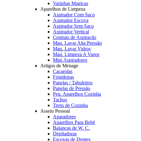
Varinhas Magicas
Aparelhos de Limpeza
Aspirador Com Saco
Aspirador Escova
Aspirador Sem Saco
Aspirador Vertical
Centrais de Aspiração
Maq. Lavar Alta Pressão
Maq. Lavar Vidros
Maq. Limpeza A Vapor
Mini Aspiradores
Artigos de Menage
Caçarolas
Frigideiras
Panelas / Tabuleiros
Panelas de Pressão
Peq. Aparelhos Cozinha
Tachos
Trens de Cozinha
Asseio Pessoal
Aparadores
Aparelhos Para Bebé
Balanças de W. C.
Depiladoras
Escovas de Dentes