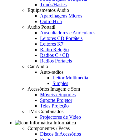
Tripés/Hastes
Equipamentos Audio
Aparelhagens Micros
Outro Hi-fi
Audio Portatil
Auscultadores e Auriculares
Leitores CD Portáteis
Leitores K7
Radio Relogio
Radios C / CD
Radios Portateis
Car Audio
Auto-radios
Leitor Multimédia
Simples
Acessórios Imagem e Som
Móveis / Suportes
Suporte Projetor
Telas Projeção
TV's Combinados
Projectores de Video
Informática
Componentes / Peças
Discos & Acessórios
Ecrãs