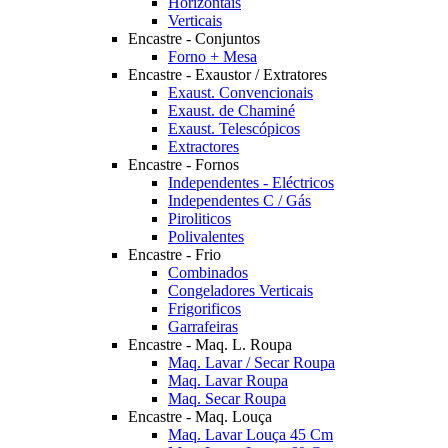
Horizontais
Verticais
Encastre - Conjuntos
Forno + Mesa
Encastre - Exaustor / Extratores
Exaust. Convencionais
Exaust. de Chaminé
Exaust. Telescópicos
Extractores
Encastre - Fornos
Independentes - Eléctricos
Independentes C / Gás
Piroliticos
Polivalentes
Encastre - Frio
Combinados
Congeladores Verticais
Frigorificos
Garrafeiras
Encastre - Maq. L. Roupa
Maq. Lavar / Secar Roupa
Maq. Lavar Roupa
Maq. Secar Roupa
Encastre - Maq. Louça
Maq. Lavar Louça 45 Cm