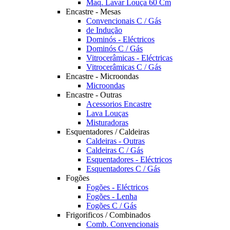
Maq. Lavar Louça 60 Cm
Encastre - Mesas
Convencionais C / Gás
de Indução
Dominós - Eléctricos
Dominós C / Gás
Vitrocerâmicas - Eléctricas
Vitrocerâmicas C / Gás
Encastre - Microondas
Microondas
Encastre - Outras
Acessorios Encastre
Lava Louças
Misturadoras
Esquentadores / Caldeiras
Caldeiras - Outras
Caldeiras C / Gás
Esquentadores - Eléctricos
Esquentadores C / Gás
Fogões
Fogões - Eléctricos
Fogões - Lenha
Fogões C / Gás
Frigorificos / Combinados
Comb. Convencionais