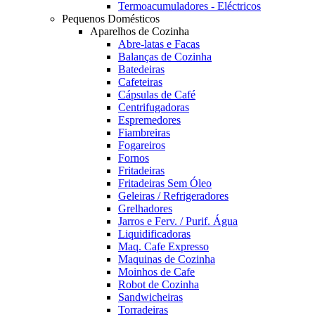
Termoacumuladores - Eléctricos
Pequenos Domésticos
Aparelhos de Cozinha
Abre-latas e Facas
Balanças de Cozinha
Batedeiras
Cafeteiras
Cápsulas de Café
Centrifugadoras
Espremedores
Fiambreiras
Fogareiros
Fornos
Fritadeiras
Fritadeiras Sem Óleo
Geleiras / Refrigeradores
Grelhadores
Jarros e Ferv. / Purif. Água
Liquidificadoras
Maq. Cafe Expresso
Maquinas de Cozinha
Moinhos de Cafe
Robot de Cozinha
Sandwicheiras
Torradeiras