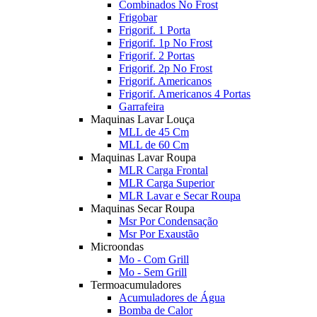
Combinados No Frost
Frigobar
Frigorif. 1 Porta
Frigorif. 1p No Frost
Frigorif. 2 Portas
Frigorif. 2p No Frost
Frigorif. Americanos
Frigorif. Americanos 4 Portas
Garrafeira
Maquinas Lavar Louça
MLL de 45 Cm
MLL de 60 Cm
Maquinas Lavar Roupa
MLR Carga Frontal
MLR Carga Superior
MLR Lavar e Secar Roupa
Maquinas Secar Roupa
Msr Por Condensação
Msr Por Exaustão
Microondas
Mo - Com Grill
Mo - Sem Grill
Termoacumuladores
Acumuladores de Água
Bomba de Calor