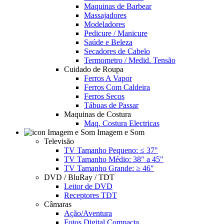
Maquinas de Barbear
Massajadores
Modeladores
Pedicure / Manicure
Saúde e Beleza
Secadores de Cabelo
Termometro / Medid. Tensão
Cuidado de Roupa
Ferros A Vapor
Ferros Com Caldeira
Ferros Secos
Tábuas de Passar
Maquinas de Costura
Maq. Costura Electricas
Imagem e Som
Televisão
TV Tamanho Pequeno: ≤ 37"
TV Tamanho Médio: 38" a 45"
TV Tamanho Grande: ≥ 46"
DVD / BluRay / TDT
Leitor de DVD
Receptores TDT
Câmaras
Ação/Aventura
Fotos Digital Compacta