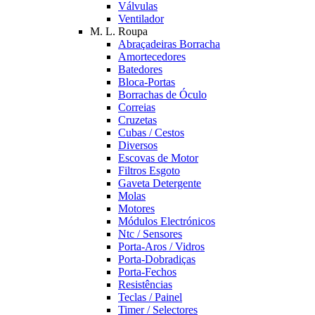
Válvulas
Ventilador
M. L. Roupa
Abraçadeiras Borracha
Amortecedores
Batedores
Bloca-Portas
Borrachas de Óculo
Correias
Cruzetas
Cubas / Cestos
Diversos
Escovas de Motor
Filtros Esgoto
Gaveta Detergente
Molas
Motores
Módulos Electrónicos
Ntc / Sensores
Porta-Aros / Vidros
Porta-Dobradiças
Porta-Fechos
Resistências
Teclas / Painel
Timer / Selectores