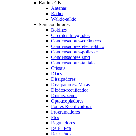
Rádio - CB
Antenas
Rádio
Walkie-talkie
Semicondutores
Bobines
Circuitos Integrados
Condensadores-cerâmicos
Condensadores-electrolítico
Condensadores-poliester
Condensadores-smd
Condensadores-tantalo
Cristais
Diacs
Dissipadores
Dissipadores- Micas
Díodos-rectificador
Díodos-zener
Optoacopladores
Pontes Rectificadoras
Programadores
Ptcs
Reguladores
Relé - Pcb
Resistências