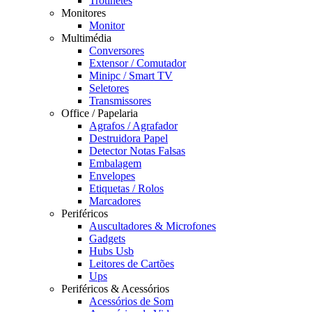
Trotinetes
Monitores
Monitor
Multimédia
Conversores
Extensor / Comutador
Minipc / Smart TV
Seletores
Transmissores
Office / Papelaria
Agrafos / Agrafador
Destruidora Papel
Detector Notas Falsas
Embalagem
Envelopes
Etiquetas / Rolos
Marcadores
Periféricos
Auscultadores & Microfones
Gadgets
Hubs Usb
Leitores de Cartões
Ups
Periféricos & Acessórios
Acessórios de Som