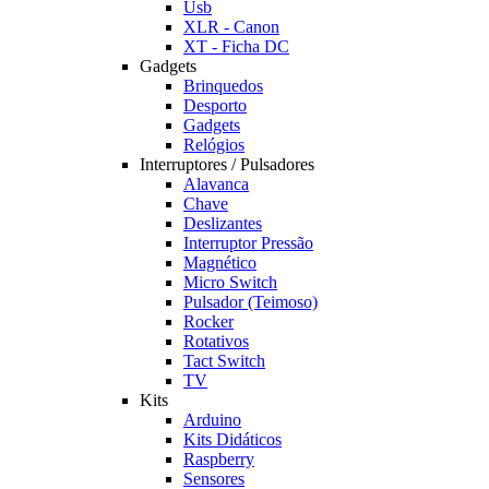
Usb
XLR - Canon
XT - Ficha DC
Gadgets
Brinquedos
Desporto
Gadgets
Relógios
Interruptores / Pulsadores
Alavanca
Chave
Deslizantes
Interruptor Pressão
Magnético
Micro Switch
Pulsador (Teimoso)
Rocker
Rotativos
Tact Switch
TV
Kits
Arduino
Kits Didáticos
Raspberry
Sensores