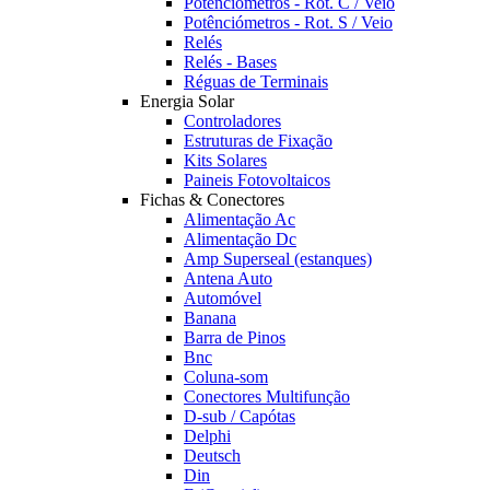
Potênciómetros - Rot. C / Veio
Potênciómetros - Rot. S / Veio
Relés
Relés - Bases
Réguas de Terminais
Energia Solar
Controladores
Estruturas de Fixação
Kits Solares
Paineis Fotovoltaicos
Fichas & Conectores
Alimentação Ac
Alimentação Dc
Amp Superseal (estanques)
Antena Auto
Automóvel
Banana
Barra de Pinos
Bnc
Coluna-som
Conectores Multifunção
D-sub / Capótas
Delphi
Deutsch
Din