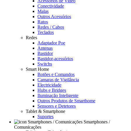
Acessórios de Video
Conectividade
Malas
Outros Acessórios
Ratos
Redes / Cabos
Teclados
Redes
Adaptador Poe
Antenas
Bastidor
Bastidor-acessórios
Switchs
Smart Home
Botões e Comandos
Camaras de Vigilância
Electricidade
Hubs e Bridges
Iluminação Inteligente
Outros Produtos de Smarthome
Sensores e Detetores
Tablet & Smartphone
Suportes
Smartphones /
Comunicações