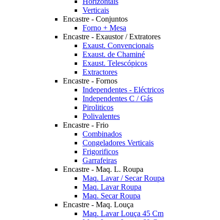
Horizontais
Verticais
Encastre - Conjuntos
Forno + Mesa
Encastre - Exaustor / Extratores
Exaust. Convencionais
Exaust. de Chaminé
Exaust. Telescópicos
Extractores
Encastre - Fornos
Independentes - Eléctricos
Independentes C / Gás
Piroliticos
Polivalentes
Encastre - Frio
Combinados
Congeladores Verticais
Frigorificos
Garrafeiras
Encastre - Maq. L. Roupa
Maq. Lavar / Secar Roupa
Maq. Lavar Roupa
Maq. Secar Roupa
Encastre - Maq. Louça
Maq. Lavar Louça 45 Cm