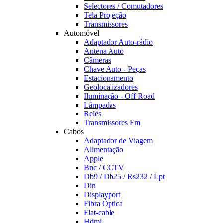
Selectores / Comutadores
Tela Projeção
Transmissores
Automóvel
Adaptador Auto-rádio
Antena Auto
Câmeras
Chave Auto - Peças
Estacionamento
Geolocalizadores
Iluminação - Off Road
Lâmpadas
Relés
Transmissores Fm
Cabos
Adaptador de Viagem
Alimentação
Apple
Bnc / CCTV
Db9 / Db25 / Rs232 / Lpt
Din
Displayport
Fibra Óptica
Flat-cable
Hdmi