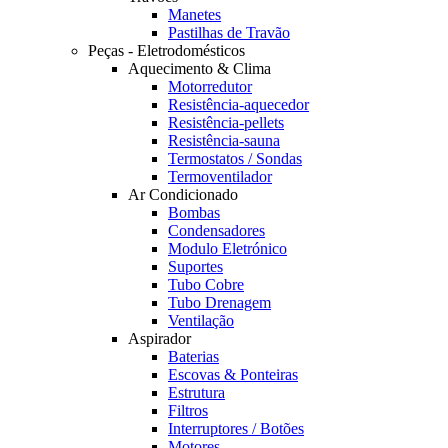
Manetes
Pastilhas de Travão
Peças - Eletrodomésticos
Aquecimento & Clima
Motorredutor
Resistência-aquecedor
Resistência-pellets
Resistência-sauna
Termostatos / Sondas
Termoventilador
Ar Condicionado
Bombas
Condensadores
Modulo Eletrónico
Suportes
Tubo Cobre
Tubo Drenagem
Ventilação
Aspirador
Baterias
Escovas & Ponteiras
Estrutura
Filtros
Interruptores / Botões
Motores