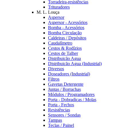
Torradeira-resistências
Trituradores
M. L. Louça
Aspersor
Aspersor - Acessórios
Bomba - Acessórios
Bomba Circulação
Caldeiras / Depósitos
Caudalímetro
Cestos & Rodízios
Cestos de Talher
Distribuição Agua
Distribuição Agua (Industrial)
Diversos
Doseadores (Industrial)
Filtros
Gavetas Detergente
Juntas / Borrachas
Módulos / Programadores
Porta - Dobradiças / Molas
Porta - Fechos
Resistências
Sensores / Sondas
Tampas
Teclas / Painel