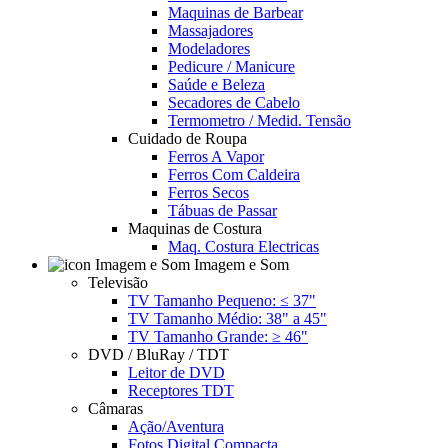
Maquinas de Barbear
Massajadores
Modeladores
Pedicure / Manicure
Saúde e Beleza
Secadores de Cabelo
Termometro / Medid. Tensão
Cuidado de Roupa
Ferros A Vapor
Ferros Com Caldeira
Ferros Secos
Tábuas de Passar
Maquinas de Costura
Maq. Costura Electricas
Imagem e Som
Televisão
TV Tamanho Pequeno: ≤ 37"
TV Tamanho Médio: 38" a 45"
TV Tamanho Grande: ≥ 46"
DVD / BluRay / TDT
Leitor de DVD
Receptores TDT
Câmaras
Ação/Aventura
Fotos Digital Compacta