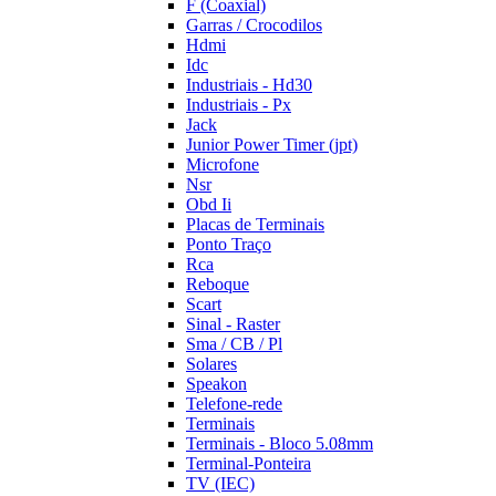
F (Coaxial)
Garras / Crocodilos
Hdmi
Idc
Industriais - Hd30
Industriais - Px
Jack
Junior Power Timer (jpt)
Microfone
Nsr
Obd Ii
Placas de Terminais
Ponto Traço
Rca
Reboque
Scart
Sinal - Raster
Sma / CB / Pl
Solares
Speakon
Telefone-rede
Terminais
Terminais - Bloco 5.08mm
Terminal-Ponteira
TV (IEC)