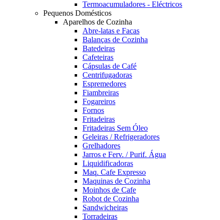
Termoacumuladores - Eléctricos
Pequenos Domésticos
Aparelhos de Cozinha
Abre-latas e Facas
Balanças de Cozinha
Batedeiras
Cafeteiras
Cápsulas de Café
Centrifugadoras
Espremedores
Fiambreiras
Fogareiros
Fornos
Fritadeiras
Fritadeiras Sem Óleo
Geleiras / Refrigeradores
Grelhadores
Jarros e Ferv. / Purif. Água
Liquidificadoras
Maq. Cafe Expresso
Maquinas de Cozinha
Moinhos de Cafe
Robot de Cozinha
Sandwicheiras
Torradeiras