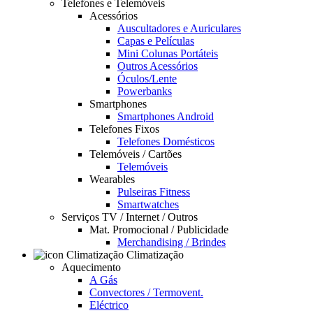
Telefones e Telemóveis
Acessórios
Auscultadores e Auriculares
Capas e Películas
Mini Colunas Portáteis
Outros Acessórios
Óculos/Lente
Powerbanks
Smartphones
Smartphones Android
Telefones Fixos
Telefones Domésticos
Telemóveis / Cartões
Telemóveis
Wearables
Pulseiras Fitness
Smartwatches
Serviços TV / Internet / Outros
Mat. Promocional / Publicidade
Merchandising / Brindes
Climatização
Aquecimento
A Gás
Convectores / Termovent.
Eléctrico