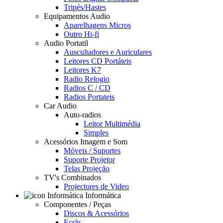
Tripés/Hastes
Equipamentos Audio
Aparelhagens Micros
Outro Hi-fi
Audio Portatil
Auscultadores e Auriculares
Leitores CD Portáteis
Leitores K7
Radio Relogio
Radios C / CD
Radios Portateis
Car Audio
Auto-radios
Leitor Multimédia
Simples
Acessórios Imagem e Som
Móveis / Suportes
Suporte Projetor
Telas Projeção
TV's Combinados
Projectores de Video
Informática
Componentes / Peças
Discos & Acessórios
Ecrãs