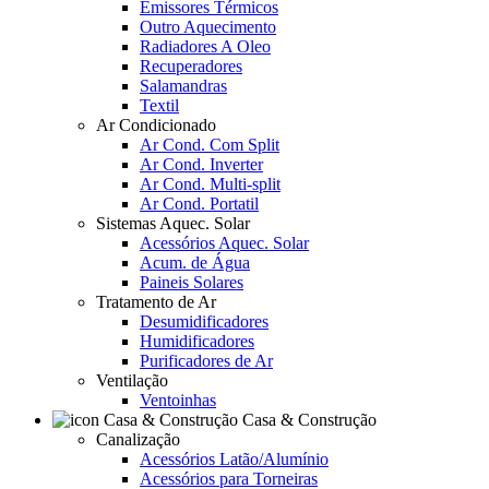
Emissores Térmicos
Outro Aquecimento
Radiadores A Oleo
Recuperadores
Salamandras
Textil
Ar Condicionado
Ar Cond. Com Split
Ar Cond. Inverter
Ar Cond. Multi-split
Ar Cond. Portatil
Sistemas Aquec. Solar
Acessórios Aquec. Solar
Acum. de Água
Paineis Solares
Tratamento de Ar
Desumidificadores
Humidificadores
Purificadores de Ar
Ventilação
Ventoinhas
Casa & Construção
Canalização
Acessórios Latão/Alumínio
Acessórios para Torneiras