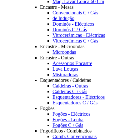
Maq. Lavar Louça 60 Cm
Encastre - Mesas
Convencionais C / Gás
de Indução
Dominós - Eléctricos
Dominós C / Gás
Vitrocerâmicas - Eléctricas
Vitrocerâmicas C / Gás
Encastre - Microondas
Microondas
Encastre - Outras
Acessorios Encastre
Lava Louças
Misturadoras
Esquentadores / Caldeiras
Caldeiras - Outras
Caldeiras C / Gás
Esquentadores - Eléctricos
Esquentadores C / Gás
Fogões
Fogões - Eléctricos
Fogões - Lenha
Fogões C / Gás
Frigorificos / Combinados
Comb. Convencionais