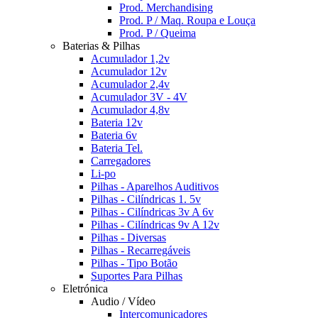
Prod. Merchandising
Prod. P / Maq. Roupa e Louça
Prod. P / Queima
Baterias & Pilhas
Acumulador 1,2v
Acumulador 12v
Acumulador 2,4v
Acumulador 3V - 4V
Acumulador 4,8v
Bateria 12v
Bateria 6v
Bateria Tel.
Carregadores
Li-po
Pilhas - Aparelhos Auditivos
Pilhas - Cilíndricas 1. 5v
Pilhas - Cilíndricas 3v A 6v
Pilhas - Cilíndricas 9v A 12v
Pilhas - Diversas
Pilhas - Recarregáveis
Pilhas - Tipo Botão
Suportes Para Pilhas
Eletrónica
Audio / Vídeo
Intercomunicadores