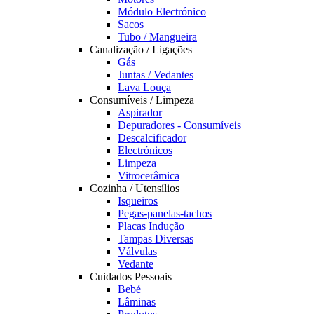
Módulo Electrónico
Sacos
Tubo / Mangueira
Canalização / Ligações
Gás
Juntas / Vedantes
Lava Louça
Consumíveis / Limpeza
Aspirador
Depuradores - Consumíveis
Descalcificador
Electrónicos
Limpeza
Vitrocerâmica
Cozinha / Utensílios
Isqueiros
Pegas-panelas-tachos
Placas Indução
Tampas Diversas
Válvulas
Vedante
Cuidados Pessoais
Bebé
Lâminas