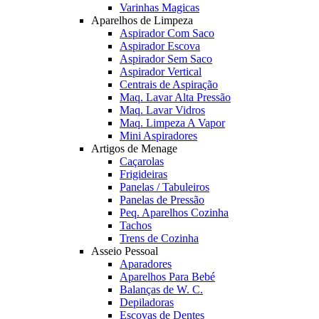
Varinhas Magicas
Aparelhos de Limpeza
Aspirador Com Saco
Aspirador Escova
Aspirador Sem Saco
Aspirador Vertical
Centrais de Aspiração
Maq. Lavar Alta Pressão
Maq. Lavar Vidros
Maq. Limpeza A Vapor
Mini Aspiradores
Artigos de Menage
Caçarolas
Frigideiras
Panelas / Tabuleiros
Panelas de Pressão
Peq. Aparelhos Cozinha
Tachos
Trens de Cozinha
Asseio Pessoal
Aparadores
Aparelhos Para Bebé
Balanças de W. C.
Depiladoras
Escovas de Dentes