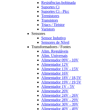
Resistências-bobinada
Suportes Ci
Suportes Ci - Plcc
Termistores
Transistors
Triacs / Tiristor
Varistors
Sensores
Sensor Indutivo
Sensores de Nível
Transformadores / Fontes
Alim. Reguláveis
Alim. Universais
Alimentador 09V - 10V
Alimentador 12V
Alimentador 13V - 15V
Alimentador 16V
Alimentador 18V / 18,5V
Alimentador 19V / 19,5V
Alimentador 1V - 5V
Alimentador 20V
Alimentador 24V - 26V
Alimentador 28V - 29V
Alimentador 30V - 39V
Alimentador 40V - 49V