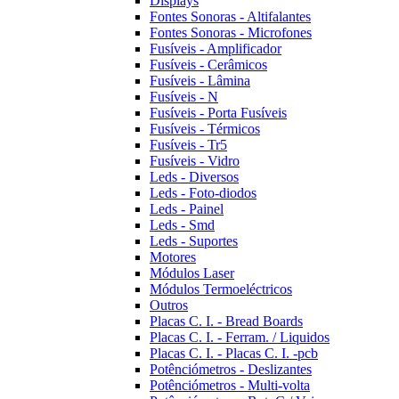
Displays
Fontes Sonoras - Altifalantes
Fontes Sonoras - Microfones
Fusíveis - Amplificador
Fusíveis - Cerâmicos
Fusíveis - Lâmina
Fusíveis - N
Fusíveis - Porta Fusíveis
Fusíveis - Térmicos
Fusíveis - Tr5
Fusíveis - Vidro
Leds - Diversos
Leds - Foto-diodos
Leds - Painel
Leds - Smd
Leds - Suportes
Motores
Módulos Laser
Módulos Termoeléctricos
Outros
Placas C. I. - Bread Boards
Placas C. I. - Ferram. / Liquidos
Placas C. I. - Placas C. I. -pcb
Potênciómetros - Deslizantes
Potênciómetros - Multi-volta