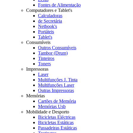
Fontes de Alimentação
Computadores e Tablet's
Calculadoras
de Secretária
Netbook's
Portáteis
Tablet's
Consumíveis
Outros Consumíveis
Tambor (Drum)
Tinteiros
Toners
Impressoras
Laser
Multifunções J. Tinta
Multifunções Laser
Outras Impressoras
Memórias
Cartões de Memória
Memórias Usb
Mobilidade e Desporto
Bicicletas Eléctricas
Bicicletas Estáticas
Passadeiras Estáticas