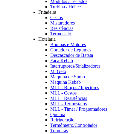
Módulos / Teclados
Turbina / Hélice
Fritadeira
Cestos
Misturadores
Resistências
Termostato
Hotelaria
Bombas e Motores
Cortador de Legumes
Descascador de Batata
Faca Kebab
Interruptores/Sinalizadores
M. Gelo
Maquina de Sumo
Maquina Kebab
MLL - Braços / Injectores
MLL - Cestos
MLL - Resistências
MLL - Termostatos
MLL - Timer / Programadores
Queima
Refrigeração
Termómetro/Controlador
Torneiras