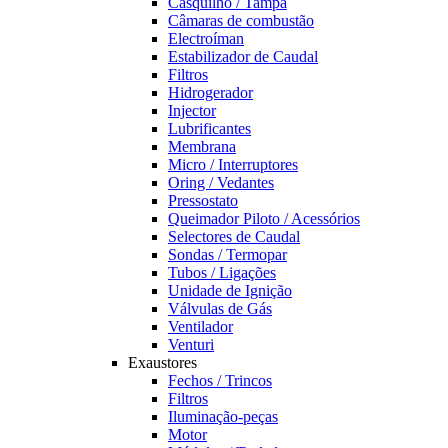
Casquilho / Tampa
Câmaras de combustão
Electroíman
Estabilizador de Caudal
Filtros
Hidrogerador
Injector
Lubrificantes
Membrana
Micro / Interruptores
Oring / Vedantes
Pressostato
Queimador Piloto / Acessórios
Selectores de Caudal
Sondas / Termopar
Tubos / Ligações
Unidade de Ignição
Válvulas de Gás
Ventilador
Venturi
Exaustores
Fechos / Trincos
Filtros
Iluminação-peças
Motor