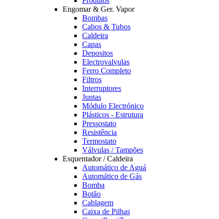
Produtos
Engomar & Ger. Vapor
Bombas
Cabos & Tubos
Caldeira
Capas
Depositos
Electrovalvulas
Ferro Completo
Filtros
Interruptores
Juntas
Módulo Electrónico
Plásticos - Estrutura
Pressostato
Resistência
Termostato
Válvulas / Tampões
Esquentador / Caldeira
Automático de Aguá
Automático de Gás
Bomba
Botão
Cablagem
Caixa de Pilhas