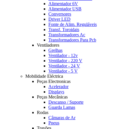
Alimentador 6V
Alimentador USB
Conversores
Driver LED
Fonte de Alim. Reguláveis
Transf. Toroidais
Transformadores Ac
Transformadores Para Pcb
Ventiladores
Grelhas
Ventilador - 12v
Ventilador - 220 V
Ventilador - 24 V
Ventilador - 5 V
Mobilidade Eléctrica
Peças Electronicas
Acelerador
Displays
Peças Mecânicas
Descanso / Suporte
Guarda Lamas
Rodas
Câmaras de Ar
Pneus
Travões