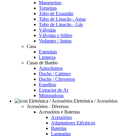
Mangueiras
Torneiras
Tubo de Exaustão
Tubo de Ligação - Agua
Tubo de Ligação - Gás
Válvulas
Válvulas e Sifões
Vedantes / Juntas
Casa
Estendais
Limpeza
Casas de Banho
Autoclismos
Duche / Cabines
Duche / Chuveiros
Espelhos
Extractor de Ar
Misturadoras
Eletrónica / Acessórios
Acessórios - Diversos
Acessórios e Baterias
Acessórios
Adaptadores Eléctricos
Baterias
Lampadas