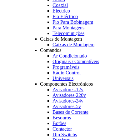
Coaxial
Eléctrico
Fio Eléctrico
Fio Para Bobinagem
Para Montagens
Telecomunições
Caixas de Montagem
Caixas de Montagem
Comandos
Ar Condicionado
Originais / Compatíveis
Programáveis
Rádio Control
Universais
Componentes Electrónicos
Avisadores-12v
Avisadores-220v
Avisadores-24v
Avisadores-5v
Bases de Corrente
Besouros
Botões
Contactor
Dip Switchs