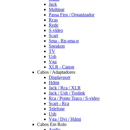
Jack
Multipar
Passa Fios / Organizador
Rcas
Rede
S-vídeo
Scart
Sma - Rp-sma-n
Speakon
TV
Usb
Vga
XLR - Canon
Cabos / Adaptadores
Displayport
Hdmi
Jack / Rca / XLR
Jack / Usb / Toslink
Rca / Ponto Traço / S-video
Scart - Rca
Telefone
Usb
Vga / Dvi / Hdmi
Cabos Em Rolo
Audio