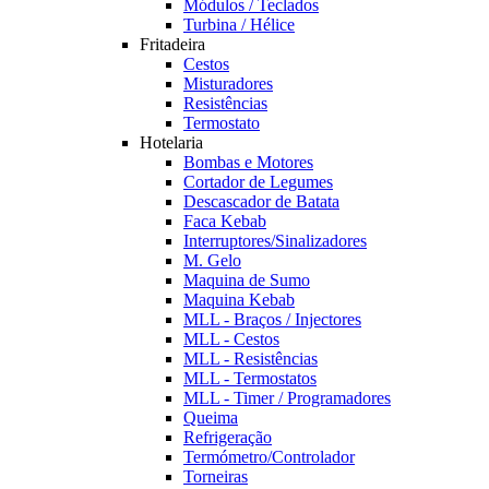
Módulos / Teclados
Turbina / Hélice
Fritadeira
Cestos
Misturadores
Resistências
Termostato
Hotelaria
Bombas e Motores
Cortador de Legumes
Descascador de Batata
Faca Kebab
Interruptores/Sinalizadores
M. Gelo
Maquina de Sumo
Maquina Kebab
MLL - Braços / Injectores
MLL - Cestos
MLL - Resistências
MLL - Termostatos
MLL - Timer / Programadores
Queima
Refrigeração
Termómetro/Controlador
Torneiras