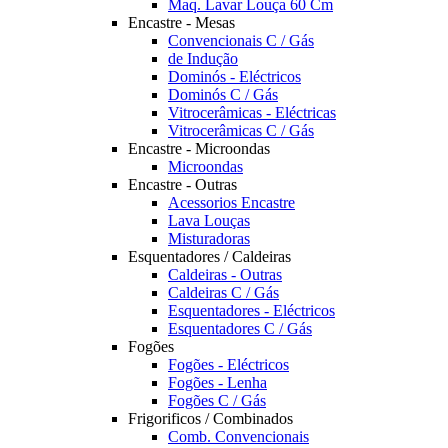
Maq. Lavar Louça 60 Cm
Encastre - Mesas
Convencionais C / Gás
de Indução
Dominós - Eléctricos
Dominós C / Gás
Vitrocerâmicas - Eléctricas
Vitrocerâmicas C / Gás
Encastre - Microondas
Microondas
Encastre - Outras
Acessorios Encastre
Lava Louças
Misturadoras
Esquentadores / Caldeiras
Caldeiras - Outras
Caldeiras C / Gás
Esquentadores - Eléctricos
Esquentadores C / Gás
Fogões
Fogões - Eléctricos
Fogões - Lenha
Fogões C / Gás
Frigorificos / Combinados
Comb. Convencionais