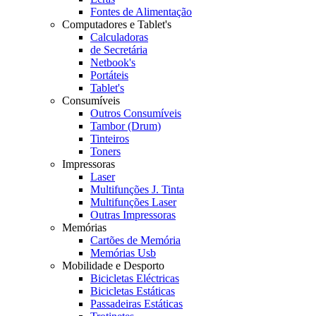
Fontes de Alimentação
Computadores e Tablet's
Calculadoras
de Secretária
Netbook's
Portáteis
Tablet's
Consumíveis
Outros Consumíveis
Tambor (Drum)
Tinteiros
Toners
Impressoras
Laser
Multifunções J. Tinta
Multifunções Laser
Outras Impressoras
Memórias
Cartões de Memória
Memórias Usb
Mobilidade e Desporto
Bicicletas Eléctricas
Bicicletas Estáticas
Passadeiras Estáticas