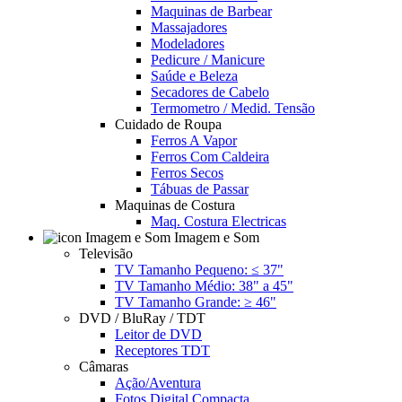
Maquinas de Barbear
Massajadores
Modeladores
Pedicure / Manicure
Saúde e Beleza
Secadores de Cabelo
Termometro / Medid. Tensão
Cuidado de Roupa
Ferros A Vapor
Ferros Com Caldeira
Ferros Secos
Tábuas de Passar
Maquinas de Costura
Maq. Costura Electricas
Imagem e Som
Televisão
TV Tamanho Pequeno: ≤ 37"
TV Tamanho Médio: 38" a 45"
TV Tamanho Grande: ≥ 46"
DVD / BluRay / TDT
Leitor de DVD
Receptores TDT
Câmaras
Ação/Aventura
Fotos Digital Compacta