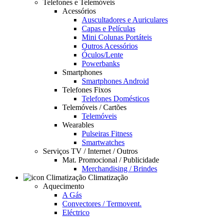
Telefones e Telemóveis
Acessórios
Auscultadores e Auriculares
Capas e Películas
Mini Colunas Portáteis
Outros Acessórios
Óculos/Lente
Powerbanks
Smartphones
Smartphones Android
Telefones Fixos
Telefones Domésticos
Telemóveis / Cartões
Telemóveis
Wearables
Pulseiras Fitness
Smartwatches
Serviços TV / Internet / Outros
Mat. Promocional / Publicidade
Merchandising / Brindes
Climatização
Aquecimento
A Gás
Convectores / Termovent.
Eléctrico