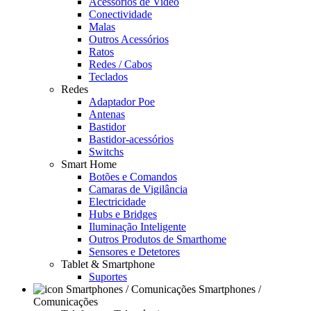
Acessórios de Video
Conectividade
Malas
Outros Acessórios
Ratos
Redes / Cabos
Teclados
Redes
Adaptador Poe
Antenas
Bastidor
Bastidor-acessórios
Switchs
Smart Home
Botões e Comandos
Camaras de Vigilância
Electricidade
Hubs e Bridges
Iluminação Inteligente
Outros Produtos de Smarthome
Sensores e Detetores
Tablet & Smartphone
Suportes
Smartphones /
Comunicações