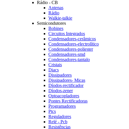
Rádio - CB
Antenas
Rádio
Walkie-talkie
Semicondutores
Bobines
Circuitos Integrados
Condensadores-cerâmicos
Condensadores-electrolítico
Condensadores-poliester
Condensadores-smd
Condensadores-tantalo
Cristais
Diacs
Dissipadores
Dissipadores- Micas
Díodos-rectificador
Díodos-zener
Optoacopladores
Pontes Rectificadoras
Programadores
Ptcs
Reguladores
Relé - Pcb
Resistências