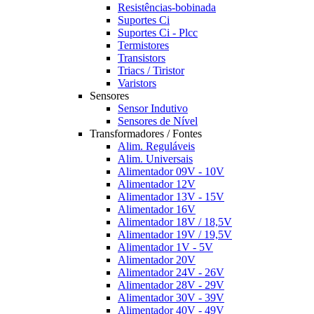
Resistências-bobinada
Suportes Ci
Suportes Ci - Plcc
Termistores
Transistors
Triacs / Tiristor
Varistors
Sensores
Sensor Indutivo
Sensores de Nível
Transformadores / Fontes
Alim. Reguláveis
Alim. Universais
Alimentador 09V - 10V
Alimentador 12V
Alimentador 13V - 15V
Alimentador 16V
Alimentador 18V / 18,5V
Alimentador 19V / 19,5V
Alimentador 1V - 5V
Alimentador 20V
Alimentador 24V - 26V
Alimentador 28V - 29V
Alimentador 30V - 39V
Alimentador 40V - 49V