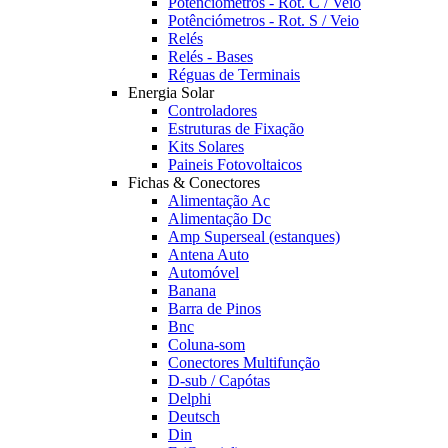
Potênciómetros - Rot. C / Veio
Potênciómetros - Rot. S / Veio
Relés
Relés - Bases
Réguas de Terminais
Energia Solar
Controladores
Estruturas de Fixação
Kits Solares
Paineis Fotovoltaicos
Fichas & Conectores
Alimentação Ac
Alimentação Dc
Amp Superseal (estanques)
Antena Auto
Automóvel
Banana
Barra de Pinos
Bnc
Coluna-som
Conectores Multifunção
D-sub / Capótas
Delphi
Deutsch
Din