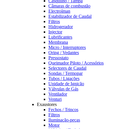
Casquilho / Tampa
Câmaras de combustão
Electroíman
Estabilizador de Caudal
Filtros
Hidrogerador
Injector
Lubrificantes
Membrana
Micro / Interruptores
Oring / Vedantes
Pressostato
Queimador Piloto / Acessórios
Selectores de Caudal
Sondas / Termopar
Tubos / Ligações
Unidade de Ignição
Válvulas de Gás
Ventilador
Venturi
Exaustores
Fechos / Trincos
Filtros
Iluminação-peças
Motor