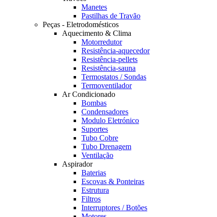
Manetes
Pastilhas de Travão
Peças - Eletrodomésticos
Aquecimento & Clima
Motorredutor
Resistência-aquecedor
Resistência-pellets
Resistência-sauna
Termostatos / Sondas
Termoventilador
Ar Condicionado
Bombas
Condensadores
Modulo Eletrónico
Suportes
Tubo Cobre
Tubo Drenagem
Ventilação
Aspirador
Baterias
Escovas & Ponteiras
Estrutura
Filtros
Interruptores / Botões
Motores