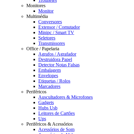
Trotinetes
Monitores
Monitor
Multimédia
Conversores
Extensor / Comutador
Minipc / Smart TV
Seletores
Transmissores
Office / Papelaria
Agrafos / Agrafador
Destruidora Papel
Detector Notas Falsas
Embalagem
Envelopes
Etiquetas / Rolos
Marcadores
Periféricos
Auscultadores & Microfones
Gadgets
Hubs Usb
Leitores de Cartões
Ups
Periféricos & Acessórios
Acessórios de Som