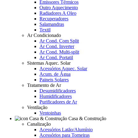
Emissores Térmicos
Outro Aquecimento
Radiadores A Oleo
Recuperadores
Salamandras
Textil
Ar Condicionado
Ar Cond. Com Split
Ar Cond. Inverter
Ar Cond. Multi-split
Ar Cond. Portatil
Sistemas Aquec. Solar
Acessórios Aquec. Solar
Acum. de Água
Paineis Solares
Tratamento de Ar
Desumidificadores
Humidificadores
Purificadores de Ar
Ventilação
Ventoinhas
Casa & Construção
Canalização
Acessórios Latão/Alumínio
Acessórios para Torneiras