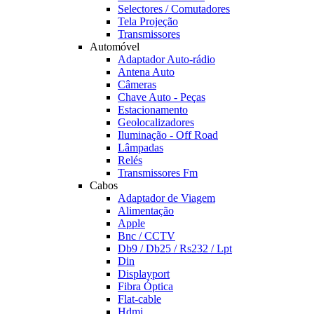
Selectores / Comutadores
Tela Projeção
Transmissores
Automóvel
Adaptador Auto-rádio
Antena Auto
Câmeras
Chave Auto - Peças
Estacionamento
Geolocalizadores
Iluminação - Off Road
Lâmpadas
Relés
Transmissores Fm
Cabos
Adaptador de Viagem
Alimentação
Apple
Bnc / CCTV
Db9 / Db25 / Rs232 / Lpt
Din
Displayport
Fibra Óptica
Flat-cable
Hdmi