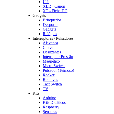
Usb
XLR - Canon
XT - Ficha DC
Gadgets
Brinquedos
Desporto
Gadgets
Relógios
Interruptores / Pulsadores
Alavanca
Chave
Deslizantes
Interruptor Pressão
Magnético
Micro Switch
Pulsador (Teimoso)
Rocker
Rotativos
Tact Switch
TV
Kits
Arduino
Kits Didáticos
Raspberry
Sensores