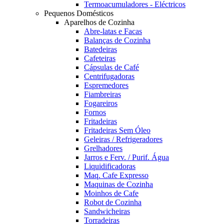
Termoacumuladores - Eléctricos
Pequenos Domésticos
Aparelhos de Cozinha
Abre-latas e Facas
Balanças de Cozinha
Batedeiras
Cafeteiras
Cápsulas de Café
Centrifugadoras
Espremedores
Fiambreiras
Fogareiros
Fornos
Fritadeiras
Fritadeiras Sem Óleo
Geleiras / Refrigeradores
Grelhadores
Jarros e Ferv. / Purif. Água
Liquidificadoras
Maq. Cafe Expresso
Maquinas de Cozinha
Moinhos de Cafe
Robot de Cozinha
Sandwicheiras
Torradeiras