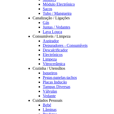
Módulo Electrónico
Sacos
Tubo / Mangueira
Canalização / Ligações
Gás
Juntas / Vedantes
Lava Louça
Consumíveis / Limpeza
Aspirador
Depuradores - Consumíveis
Descalcificador
Electrónicos
Limpeza
Vitrocerâmica
Cozinha / Utensílios
Isqueiros
Pegas-panelas-tachos
Placas Indução
Tampas Diversas
Válvulas
Vedante
Cuidados Pessoais
Bebé
Lâminas