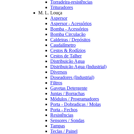
Torradeira-resistências
Trituradores
M. L. Louça
Aspersor
Aspersor - Acessórios
Bomba - Acessórios
Bomba Circulação
Caldeiras / Depósitos
Caudalímetro
Cestos & Rodízios
Cestos de Talher
Distribuição Agua
Distribuição Agua (Industrial)
Diversos
Doseadores (Industrial)
Filtros
Gavetas Detergente
Juntas / Borrachas
Módulos / Programadores
Porta - Dobradiças / Molas
Porta - Fechos
Resistências
Sensores / Sondas
Tampas
Teclas / Painel