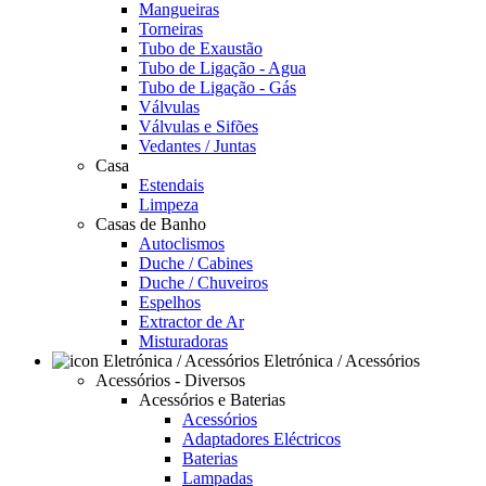
Mangueiras
Torneiras
Tubo de Exaustão
Tubo de Ligação - Agua
Tubo de Ligação - Gás
Válvulas
Válvulas e Sifões
Vedantes / Juntas
Casa
Estendais
Limpeza
Casas de Banho
Autoclismos
Duche / Cabines
Duche / Chuveiros
Espelhos
Extractor de Ar
Misturadoras
Eletrónica / Acessórios
Acessórios - Diversos
Acessórios e Baterias
Acessórios
Adaptadores Eléctricos
Baterias
Lampadas