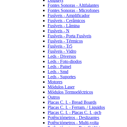
Displays
Fontes Sonoras - Altifalantes
Fontes Sonoras - Microfones
Fusíveis - Amplificador
Fusíveis - Cerâmicos
Fusíveis - Lâmina
Fusíveis - N
Fusíveis - Porta Fusíveis
Fusíveis - Térmicos
Fusíveis - Tr5
Fusíveis - Vidro
Leds - Diversos
Leds - Foto-diodos
Leds - Painel
Leds - Smd
Leds - Suportes
Motores
Módulos Laser
Módulos Termoeléctricos
Outros
Placas C. I. - Bread Boards
Placas C. I. - Ferram. / Liquidos
Placas C. I. - Placas C. I. -pcb
Potênciómetros - Deslizantes
Potênciómetros - Multi-volta