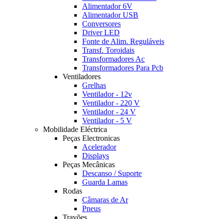
Alimentador 6V
Alimentador USB
Conversores
Driver LED
Fonte de Alim. Reguláveis
Transf. Toroidais
Transformadores Ac
Transformadores Para Pcb
Ventiladores
Grelhas
Ventilador - 12v
Ventilador - 220 V
Ventilador - 24 V
Ventilador - 5 V
Mobilidade Eléctrica
Peças Electronicas
Acelerador
Displays
Peças Mecânicas
Descanso / Suporte
Guarda Lamas
Rodas
Câmaras de Ar
Pneus
Travões