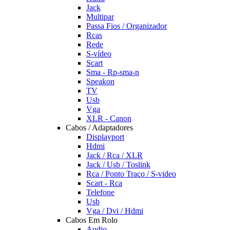
Jack
Multipar
Passa Fios / Organizador
Rcas
Rede
S-vídeo
Scart
Sma - Rp-sma-n
Speakon
TV
Usb
Vga
XLR - Canon
Cabos / Adaptadores
Displayport
Hdmi
Jack / Rca / XLR
Jack / Usb / Toslink
Rca / Ponto Traço / S-video
Scart - Rca
Telefone
Usb
Vga / Dvi / Hdmi
Cabos Em Rolo
Audio