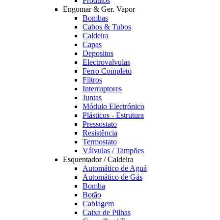
Produtos
Engomar & Ger. Vapor
Bombas
Cabos & Tubos
Caldeira
Capas
Depositos
Electrovalvulas
Ferro Completo
Filtros
Interruptores
Juntas
Módulo Electrónico
Plásticos - Estrutura
Pressostato
Resistência
Termostato
Válvulas / Tampões
Esquentador / Caldeira
Automático de Aguá
Automático de Gás
Bomba
Botão
Cablagem
Caixa de Pilhas