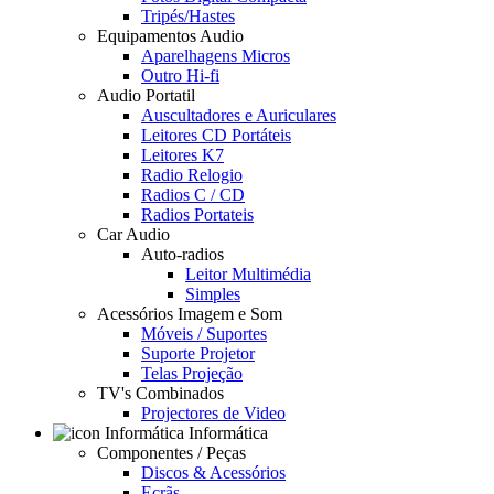
Tripés/Hastes
Equipamentos Audio
Aparelhagens Micros
Outro Hi-fi
Audio Portatil
Auscultadores e Auriculares
Leitores CD Portáteis
Leitores K7
Radio Relogio
Radios C / CD
Radios Portateis
Car Audio
Auto-radios
Leitor Multimédia
Simples
Acessórios Imagem e Som
Móveis / Suportes
Suporte Projetor
Telas Projeção
TV's Combinados
Projectores de Video
Informática
Componentes / Peças
Discos & Acessórios
Ecrãs