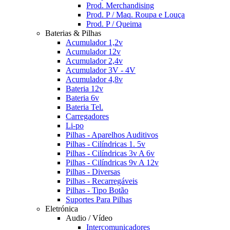
Prod. Merchandising
Prod. P / Maq. Roupa e Louça
Prod. P / Queima
Baterias & Pilhas
Acumulador 1,2v
Acumulador 12v
Acumulador 2,4v
Acumulador 3V - 4V
Acumulador 4,8v
Bateria 12v
Bateria 6v
Bateria Tel.
Carregadores
Li-po
Pilhas - Aparelhos Auditivos
Pilhas - Cilíndricas 1. 5v
Pilhas - Cilíndricas 3v A 6v
Pilhas - Cilíndricas 9v A 12v
Pilhas - Diversas
Pilhas - Recarregáveis
Pilhas - Tipo Botão
Suportes Para Pilhas
Eletrónica
Audio / Vídeo
Intercomunicadores