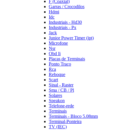
F (Coaxial)
Garras / Crocodilos
Hdmi
Idc
Industriais - Hd30
Industriais - Px
Jack
Junior Power Timer (jpt)
Microfone
Nsr
Obd Ii
Placas de Terminais
Ponto Traço
Rca
Reboque
Scart
Sinal - Raster
Sma / CB / Pl
Solares
Speakon
Telefone-rede
Terminais
Terminais - Bloco 5.08mm
Terminal-Ponteira
TV (IEC)