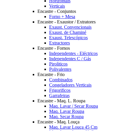
Horizontais
Verticais
Encastre - Conjuntos
Forno + Mesa
Encastre - Exaustor / Extratores
Exaust. Convencionais
Exaust. de Chaminé
Exaust. Telescópicos
Extractores
Encastre - Fornos
Independentes - Eléctricos
Independentes C / Gás
Piroliticos
Polivalentes
Encastre - Frio
Combinados
Congeladores Verticais
Frigorificos
Garrafeiras
Encastre - Maq. L. Roupa
Maq. Lavar / Secar Roupa
Maq. Lavar Roupa
Maq. Secar Roupa
Encastre - Maq. Louça
Maq. Lavar Louça 45 Cm