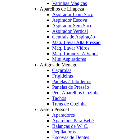
Varinhas Magicas
Aparelhos de Limpeza
Aspirador Com Saco
Aspirador Escova
Aspirador Sem Saco
Aspirador Vertical
Centrais de Aspiração
Maq. Lavar Alta Pressão
Maq. Lavar Vidros
Maq. Limpeza A Vapor
Mini Aspiradores
Artigos de Menage
Caçarolas
Frigideiras
Panelas / Tabuleiros
Panelas de Pressão
Peq. Aparelhos Cozinha
Tachos
Trens de Cozinha
Asseio Pessoal
Aparadores
Aparelhos Para Bebé
Balanças de W. C.
Depiladoras
Escovas de Dentes