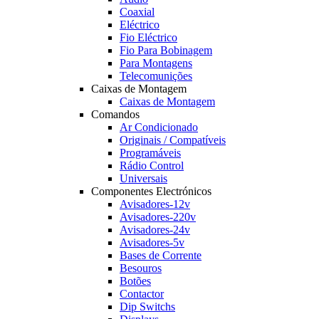
Coaxial
Eléctrico
Fio Eléctrico
Fio Para Bobinagem
Para Montagens
Telecomunições
Caixas de Montagem
Caixas de Montagem
Comandos
Ar Condicionado
Originais / Compatíveis
Programáveis
Rádio Control
Universais
Componentes Electrónicos
Avisadores-12v
Avisadores-220v
Avisadores-24v
Avisadores-5v
Bases de Corrente
Besouros
Botões
Contactor
Dip Switchs