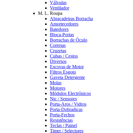
Válvulas
Ventilador
M. L. Roupa
Abraçadeiras Borracha
Amortecedores
Batedores
Bloca-Portas
Borrachas de Óculo
Correias
Cruzetas
Cubas / Cestos
Diversos
Escovas de Motor
Filtros Esgoto
Gaveta Detergente
Molas
Motores
Módulos Electrónicos
Ntc / Sensores
Porta-Aros / Vidros
Porta-Dobradiças
Porta-Fechos
Resistências
Teclas / Painel
Timer / Selectores