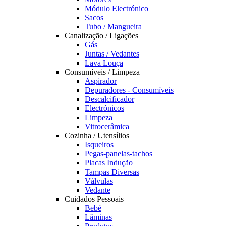
Módulo Electrónico
Sacos
Tubo / Mangueira
Canalização / Ligações
Gás
Juntas / Vedantes
Lava Louça
Consumíveis / Limpeza
Aspirador
Depuradores - Consumíveis
Descalcificador
Electrónicos
Limpeza
Vitrocerâmica
Cozinha / Utensílios
Isqueiros
Pegas-panelas-tachos
Placas Indução
Tampas Diversas
Válvulas
Vedante
Cuidados Pessoais
Bebé
Lâminas