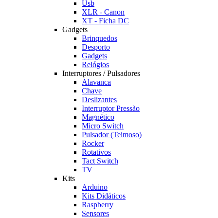
Usb
XLR - Canon
XT - Ficha DC
Gadgets
Brinquedos
Desporto
Gadgets
Relógios
Interruptores / Pulsadores
Alavanca
Chave
Deslizantes
Interruptor Pressão
Magnético
Micro Switch
Pulsador (Teimoso)
Rocker
Rotativos
Tact Switch
TV
Kits
Arduino
Kits Didáticos
Raspberry
Sensores