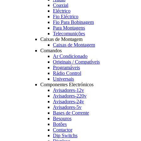
Coaxial
Eléctrico
Fio Eléctrico
Fio Para Bobinagem
Para Montagens
Telecomunições
Caixas de Montagem
Caixas de Montagem
Comandos
Ar Condicionado
Originais / Compatíveis
Programáveis
Rádio Control
Universais
Componentes Electrónicos
Avisadores-12v
Avisadores-220v
Avisadores-24v
Avisadores-5v
Bases de Corrente
Besouros
Botões
Contactor
Dip Switchs