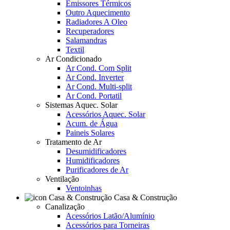
Emissores Térmicos
Outro Aquecimento
Radiadores A Oleo
Recuperadores
Salamandras
Textil
Ar Condicionado
Ar Cond. Com Split
Ar Cond. Inverter
Ar Cond. Multi-split
Ar Cond. Portatil
Sistemas Aquec. Solar
Acessórios Aquec. Solar
Acum. de Água
Paineis Solares
Tratamento de Ar
Desumidificadores
Humidificadores
Purificadores de Ar
Ventilação
Ventoinhas
Casa & Construção
Canalização
Acessórios Latão/Alumínio
Acessórios para Torneiras