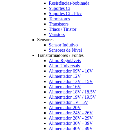
Resistências-bobinada
Suportes Ci
Suportes Ci - Plcc
Termistores
Transistors
Triacs / Tiristor
Varistors
Sensores
Sensor Indutivo
Sensores de Nível
Transformadores / Fontes
Alim. Reguláveis
Alim. Universais
Alimentador 09V - 10V
Alimentador 12V
Alimentador 13V - 15V
Alimentador 16V
Alimentador 18V / 18,5V
Alimentador 19V / 19,5V
Alimentador 1V - 5V
Alimentador 20V
Alimentador 24V - 26V
Alimentador 28V - 29V
Alimentador 30V - 39V
Alimentador 40V - 49V