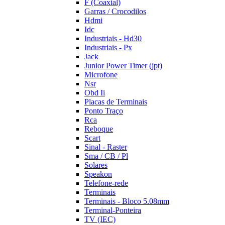
F (Coaxial)
Garras / Crocodilos
Hdmi
Idc
Industriais - Hd30
Industriais - Px
Jack
Junior Power Timer (jpt)
Microfone
Nsr
Obd Ii
Placas de Terminais
Ponto Traço
Rca
Reboque
Scart
Sinal - Raster
Sma / CB / Pl
Solares
Speakon
Telefone-rede
Terminais
Terminais - Bloco 5.08mm
Terminal-Ponteira
TV (IEC)