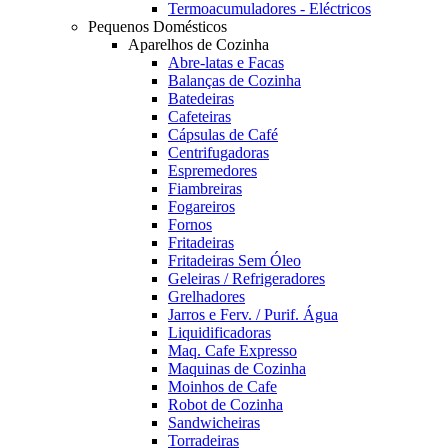
Termoacumuladores - Eléctricos
Pequenos Domésticos
Aparelhos de Cozinha
Abre-latas e Facas
Balanças de Cozinha
Batedeiras
Cafeteiras
Cápsulas de Café
Centrifugadoras
Espremedores
Fiambreiras
Fogareiros
Fornos
Fritadeiras
Fritadeiras Sem Óleo
Geleiras / Refrigeradores
Grelhadores
Jarros e Ferv. / Purif. Água
Liquidificadoras
Maq. Cafe Expresso
Maquinas de Cozinha
Moinhos de Cafe
Robot de Cozinha
Sandwicheiras
Torradeiras