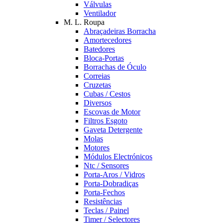
Válvulas
Ventilador
M. L. Roupa
Abraçadeiras Borracha
Amortecedores
Batedores
Bloca-Portas
Borrachas de Óculo
Correias
Cruzetas
Cubas / Cestos
Diversos
Escovas de Motor
Filtros Esgoto
Gaveta Detergente
Molas
Motores
Módulos Electrónicos
Ntc / Sensores
Porta-Aros / Vidros
Porta-Dobradiças
Porta-Fechos
Resistências
Teclas / Painel
Timer / Selectores