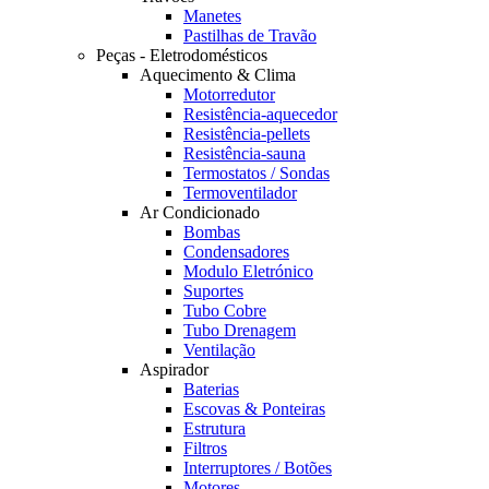
Manetes
Pastilhas de Travão
Peças - Eletrodomésticos
Aquecimento & Clima
Motorredutor
Resistência-aquecedor
Resistência-pellets
Resistência-sauna
Termostatos / Sondas
Termoventilador
Ar Condicionado
Bombas
Condensadores
Modulo Eletrónico
Suportes
Tubo Cobre
Tubo Drenagem
Ventilação
Aspirador
Baterias
Escovas & Ponteiras
Estrutura
Filtros
Interruptores / Botões
Motores