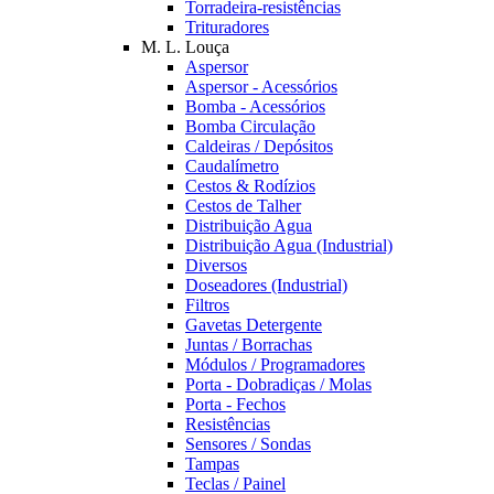
Torradeira-resistências
Trituradores
M. L. Louça
Aspersor
Aspersor - Acessórios
Bomba - Acessórios
Bomba Circulação
Caldeiras / Depósitos
Caudalímetro
Cestos & Rodízios
Cestos de Talher
Distribuição Agua
Distribuição Agua (Industrial)
Diversos
Doseadores (Industrial)
Filtros
Gavetas Detergente
Juntas / Borrachas
Módulos / Programadores
Porta - Dobradiças / Molas
Porta - Fechos
Resistências
Sensores / Sondas
Tampas
Teclas / Painel