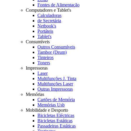
Fontes de Alimentação
Computadores e Tablet's
Calculadoras
de Secretária
Netbook's
Portáteis
Tablet's
Consumíveis
Outros Consumíveis
Tambor (Drum)
Tinteiros
Toners
Impressoras
Laser
Multifunções J. Tinta
Multifunções Laser
Outras Impressoras
Memórias
Cartões de Memória
Memórias Usb
Mobilidade e Desporto
Bicicletas Eléctricas
Bicicletas Estáticas
Passadeiras Estáticas