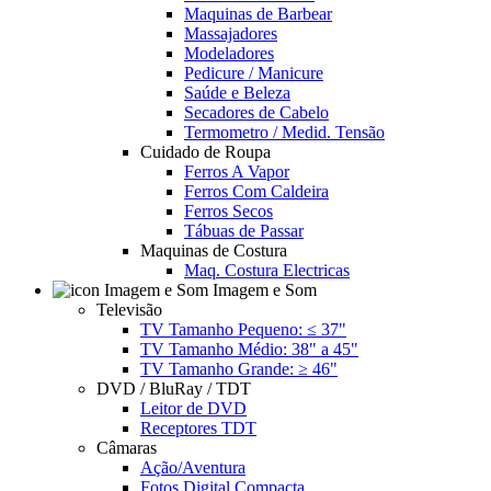
Maquinas de Barbear
Massajadores
Modeladores
Pedicure / Manicure
Saúde e Beleza
Secadores de Cabelo
Termometro / Medid. Tensão
Cuidado de Roupa
Ferros A Vapor
Ferros Com Caldeira
Ferros Secos
Tábuas de Passar
Maquinas de Costura
Maq. Costura Electricas
Imagem e Som
Televisão
TV Tamanho Pequeno: ≤ 37"
TV Tamanho Médio: 38" a 45"
TV Tamanho Grande: ≥ 46"
DVD / BluRay / TDT
Leitor de DVD
Receptores TDT
Câmaras
Ação/Aventura
Fotos Digital Compacta