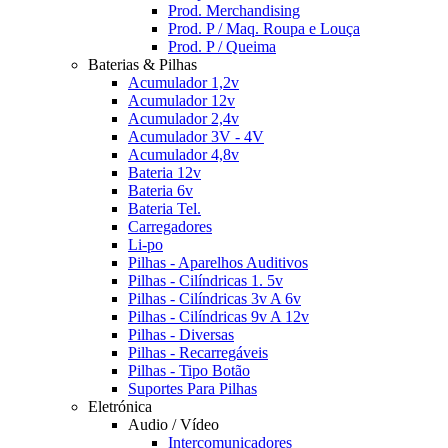
Prod. Merchandising
Prod. P / Maq. Roupa e Louça
Prod. P / Queima
Baterias & Pilhas
Acumulador 1,2v
Acumulador 12v
Acumulador 2,4v
Acumulador 3V - 4V
Acumulador 4,8v
Bateria 12v
Bateria 6v
Bateria Tel.
Carregadores
Li-po
Pilhas - Aparelhos Auditivos
Pilhas - Cilíndricas 1. 5v
Pilhas - Cilíndricas 3v A 6v
Pilhas - Cilíndricas 9v A 12v
Pilhas - Diversas
Pilhas - Recarregáveis
Pilhas - Tipo Botão
Suportes Para Pilhas
Eletrónica
Audio / Vídeo
Intercomunicadores