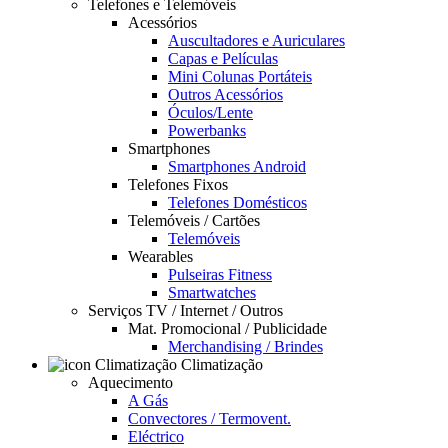
Telefones e Telemóveis
Acessórios
Auscultadores e Auriculares
Capas e Películas
Mini Colunas Portáteis
Outros Acessórios
Óculos/Lente
Powerbanks
Smartphones
Smartphones Android
Telefones Fixos
Telefones Domésticos
Telemóveis / Cartões
Telemóveis
Wearables
Pulseiras Fitness
Smartwatches
Serviços TV / Internet / Outros
Mat. Promocional / Publicidade
Merchandising / Brindes
Climatização
Aquecimento
A Gás
Convectores / Termovent.
Eléctrico