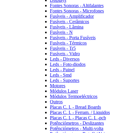
Displays
Fontes Sonoras - Altifalantes
Fontes Sonoras - Microfones
Fusíveis - Amplificador
Fusíveis - Cerâmicos
Fusíveis - Lâmina
Fusíveis - N
Fusíveis - Porta Fusíveis
Fusíveis - Térmicos
Fusíveis - Tr5
Fusíveis - Vidro
Leds - Diversos
Leds - Foto-diodos
Leds - Painel
Leds - Smd
Leds - Suportes
Motores
Módulos Laser
Módulos Termoeléctricos
Outros
Placas C. I. - Bread Boards
Placas C. I. - Ferram. / Liquidos
Placas C. I. - Placas C. I. -pcb
Potênciómetros - Deslizantes
Potênciómetros - Multi-volta