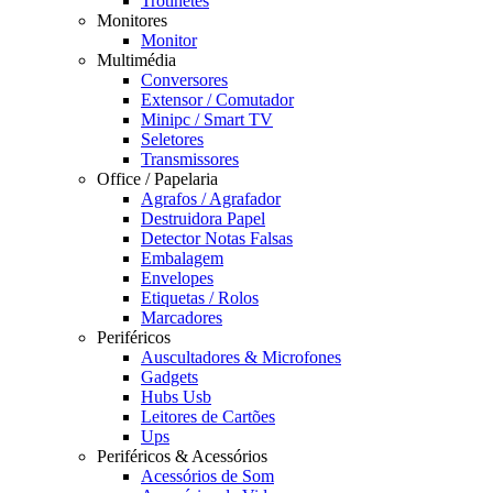
Trotinetes
Monitores
Monitor
Multimédia
Conversores
Extensor / Comutador
Minipc / Smart TV
Seletores
Transmissores
Office / Papelaria
Agrafos / Agrafador
Destruidora Papel
Detector Notas Falsas
Embalagem
Envelopes
Etiquetas / Rolos
Marcadores
Periféricos
Auscultadores & Microfones
Gadgets
Hubs Usb
Leitores de Cartões
Ups
Periféricos & Acessórios
Acessórios de Som