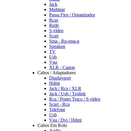
Jack
Multipar
Passa Fios / Organizador
Rcas
Rede
S-vídeo
Scart
Sma - Rp-sma-n
Speakon
TV
Usb
Vga
XLR - Canon
Cabos / Adaptadores
Displayport
Hdmi
Jack / Rca / XLR
Jack / Usb / Toslink
Rca / Ponto Traço / S-video
Scart - Rca
Telefone
Usb
Vga / Dvi / Hdmi
Cabos Em Rolo
Audio