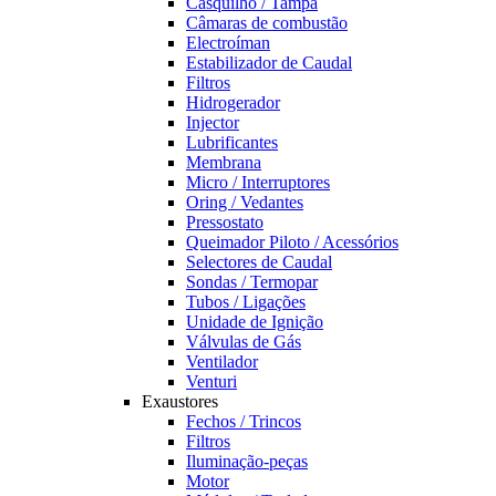
Casquilho / Tampa
Câmaras de combustão
Electroíman
Estabilizador de Caudal
Filtros
Hidrogerador
Injector
Lubrificantes
Membrana
Micro / Interruptores
Oring / Vedantes
Pressostato
Queimador Piloto / Acessórios
Selectores de Caudal
Sondas / Termopar
Tubos / Ligações
Unidade de Ignição
Válvulas de Gás
Ventilador
Venturi
Exaustores
Fechos / Trincos
Filtros
Iluminação-peças
Motor