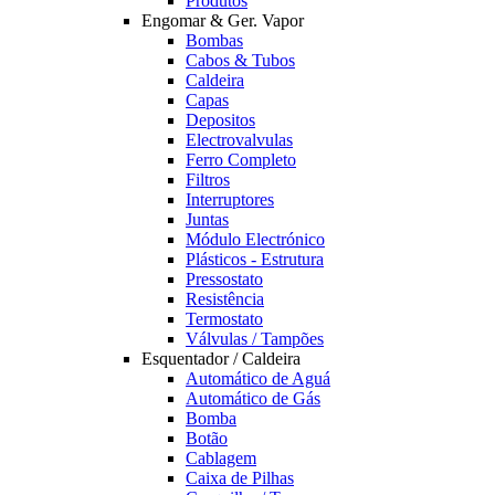
Produtos
Engomar & Ger. Vapor
Bombas
Cabos & Tubos
Caldeira
Capas
Depositos
Electrovalvulas
Ferro Completo
Filtros
Interruptores
Juntas
Módulo Electrónico
Plásticos - Estrutura
Pressostato
Resistência
Termostato
Válvulas / Tampões
Esquentador / Caldeira
Automático de Aguá
Automático de Gás
Bomba
Botão
Cablagem
Caixa de Pilhas