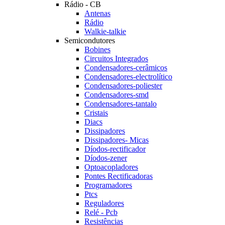
Rádio - CB
Antenas
Rádio
Walkie-talkie
Semicondutores
Bobines
Circuitos Integrados
Condensadores-cerâmicos
Condensadores-electrolítico
Condensadores-poliester
Condensadores-smd
Condensadores-tantalo
Cristais
Diacs
Dissipadores
Dissipadores- Micas
Díodos-rectificador
Díodos-zener
Optoacopladores
Pontes Rectificadoras
Programadores
Ptcs
Reguladores
Relé - Pcb
Resistências