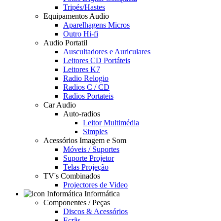
Tripés/Hastes
Equipamentos Audio
Aparelhagens Micros
Outro Hi-fi
Audio Portatil
Auscultadores e Auriculares
Leitores CD Portáteis
Leitores K7
Radio Relogio
Radios C / CD
Radios Portateis
Car Audio
Auto-radios
Leitor Multimédia
Simples
Acessórios Imagem e Som
Móveis / Suportes
Suporte Projetor
Telas Projeção
TV's Combinados
Projectores de Video
Informática
Componentes / Peças
Discos & Acessórios
Ecrãs