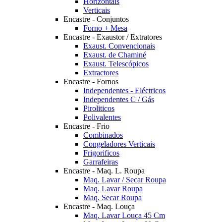
Horizontais
Verticais
Encastre - Conjuntos
Forno + Mesa
Encastre - Exaustor / Extratores
Exaust. Convencionais
Exaust. de Chaminé
Exaust. Telescópicos
Extractores
Encastre - Fornos
Independentes - Eléctricos
Independentes C / Gás
Piroliticos
Polivalentes
Encastre - Frio
Combinados
Congeladores Verticais
Frigorificos
Garrafeiras
Encastre - Maq. L. Roupa
Maq. Lavar / Secar Roupa
Maq. Lavar Roupa
Maq. Secar Roupa
Encastre - Maq. Louça
Maq. Lavar Louça 45 Cm