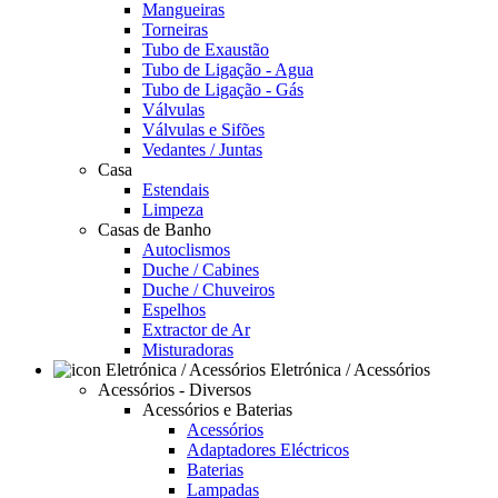
Mangueiras
Torneiras
Tubo de Exaustão
Tubo de Ligação - Agua
Tubo de Ligação - Gás
Válvulas
Válvulas e Sifões
Vedantes / Juntas
Casa
Estendais
Limpeza
Casas de Banho
Autoclismos
Duche / Cabines
Duche / Chuveiros
Espelhos
Extractor de Ar
Misturadoras
Eletrónica / Acessórios
Acessórios - Diversos
Acessórios e Baterias
Acessórios
Adaptadores Eléctricos
Baterias
Lampadas