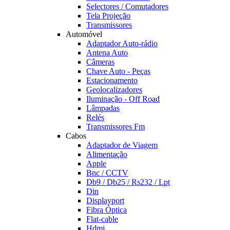
Selectores / Comutadores
Tela Projeção
Transmissores
Automóvel
Adaptador Auto-rádio
Antena Auto
Câmeras
Chave Auto - Peças
Estacionamento
Geolocalizadores
Iluminação - Off Road
Lâmpadas
Relés
Transmissores Fm
Cabos
Adaptador de Viagem
Alimentação
Apple
Bnc / CCTV
Db9 / Db25 / Rs232 / Lpt
Din
Displayport
Fibra Óptica
Flat-cable
Hdmi