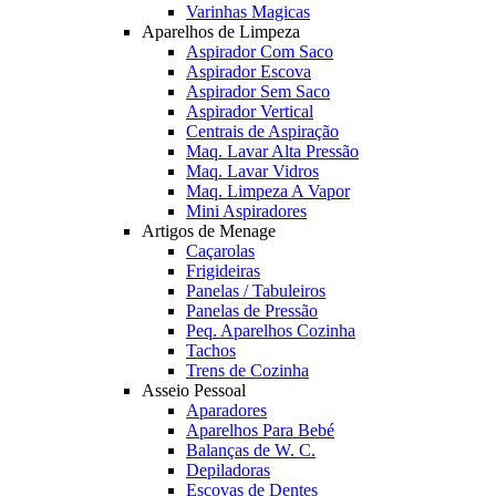
Varinhas Magicas
Aparelhos de Limpeza
Aspirador Com Saco
Aspirador Escova
Aspirador Sem Saco
Aspirador Vertical
Centrais de Aspiração
Maq. Lavar Alta Pressão
Maq. Lavar Vidros
Maq. Limpeza A Vapor
Mini Aspiradores
Artigos de Menage
Caçarolas
Frigideiras
Panelas / Tabuleiros
Panelas de Pressão
Peq. Aparelhos Cozinha
Tachos
Trens de Cozinha
Asseio Pessoal
Aparadores
Aparelhos Para Bebé
Balanças de W. C.
Depiladoras
Escovas de Dentes