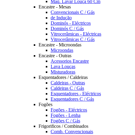
Maq. Lavar Louça 60 Cm
Encastre - Mesas
Convencionais C / Gás
de Indução
Dominós - Eléctricos
Dominós C / Gás
Vitrocerâmicas - Eléctricas
Vitrocerâmicas C / Gás
Encastre - Microondas
Microondas
Encastre - Outras
Acessorios Encastre
Lava Louças
Misturadoras
Esquentadores / Caldeiras
Caldeiras - Outras
Caldeiras C / Gás
Esquentadores - Eléctricos
Esquentadores C / Gás
Fogões
Fogões - Eléctricos
Fogões - Lenha
Fogões C / Gás
Frigorificos / Combinados
Comb. Convencionais