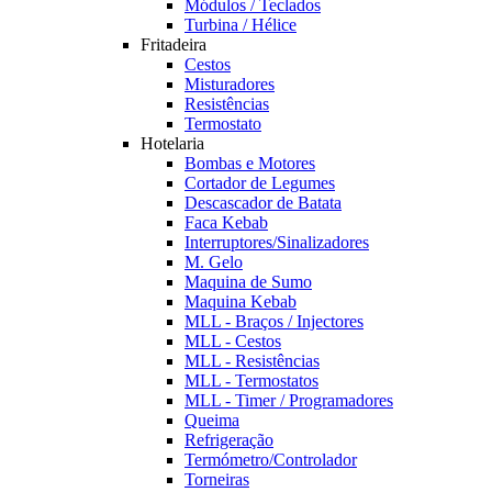
Módulos / Teclados
Turbina / Hélice
Fritadeira
Cestos
Misturadores
Resistências
Termostato
Hotelaria
Bombas e Motores
Cortador de Legumes
Descascador de Batata
Faca Kebab
Interruptores/Sinalizadores
M. Gelo
Maquina de Sumo
Maquina Kebab
MLL - Braços / Injectores
MLL - Cestos
MLL - Resistências
MLL - Termostatos
MLL - Timer / Programadores
Queima
Refrigeração
Termómetro/Controlador
Torneiras