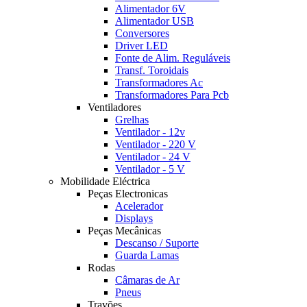
Alimentador 6V
Alimentador USB
Conversores
Driver LED
Fonte de Alim. Reguláveis
Transf. Toroidais
Transformadores Ac
Transformadores Para Pcb
Ventiladores
Grelhas
Ventilador - 12v
Ventilador - 220 V
Ventilador - 24 V
Ventilador - 5 V
Mobilidade Eléctrica
Peças Electronicas
Acelerador
Displays
Peças Mecânicas
Descanso / Suporte
Guarda Lamas
Rodas
Câmaras de Ar
Pneus
Travões