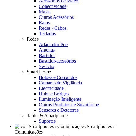
Acessórios de Video
Conectividade
Malas
Outros Acessórios
Ratos
Redes / Cabos
Teclados
Redes
Adaptador Poe
Antenas
Bastidor
Bastidor-acessórios
Switchs
Smart Home
Botões e Comandos
Camaras de Vigilância
Electricidade
Hubs e Bridges
Iluminação Inteligente
Outros Produtos de Smarthome
Sensores e Detetores
Tablet & Smartphone
Suportes
Smartphones /
Comunicações