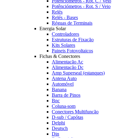
Potênciómetros - Rot. C / Veio
Potênciómetros - Rot. S / Veio
Relés
Relés - Bases
Réguas de Terminais
Energia Solar
Controladores
Estruturas de Fixação
Kits Solares
Paineis Fotovoltaicos
Fichas & Conectores
Alimentação Ac
Alimentação Dc
Amp Superseal (estanques)
Antena Auto
Automóvel
Banana
Barra de Pinos
Bnc
Coluna-som
Conectores Multifunção
D-sub / Capótas
Delphi
Deutsch
Din