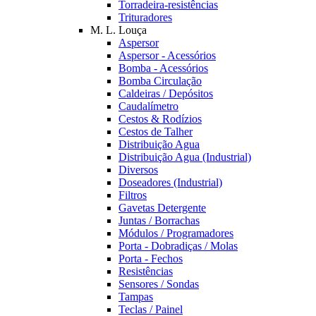
Torradeira-resistências
Trituradores
M. L. Louça
Aspersor
Aspersor - Acessórios
Bomba - Acessórios
Bomba Circulação
Caldeiras / Depósitos
Caudalímetro
Cestos & Rodízios
Cestos de Talher
Distribuição Agua
Distribuição Agua (Industrial)
Diversos
Doseadores (Industrial)
Filtros
Gavetas Detergente
Juntas / Borrachas
Módulos / Programadores
Porta - Dobradiças / Molas
Porta - Fechos
Resistências
Sensores / Sondas
Tampas
Teclas / Painel