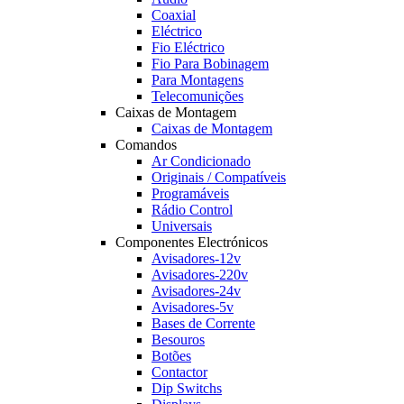
Coaxial
Eléctrico
Fio Eléctrico
Fio Para Bobinagem
Para Montagens
Telecomunições
Caixas de Montagem
Caixas de Montagem
Comandos
Ar Condicionado
Originais / Compatíveis
Programáveis
Rádio Control
Universais
Componentes Electrónicos
Avisadores-12v
Avisadores-220v
Avisadores-24v
Avisadores-5v
Bases de Corrente
Besouros
Botões
Contactor
Dip Switchs