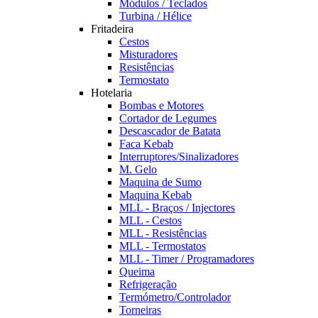
Módulos / Teclados
Turbina / Hélice
Fritadeira
Cestos
Misturadores
Resistências
Termostato
Hotelaria
Bombas e Motores
Cortador de Legumes
Descascador de Batata
Faca Kebab
Interruptores/Sinalizadores
M. Gelo
Maquina de Sumo
Maquina Kebab
MLL - Braços / Injectores
MLL - Cestos
MLL - Resistências
MLL - Termostatos
MLL - Timer / Programadores
Queima
Refrigeração
Termómetro/Controlador
Torneiras