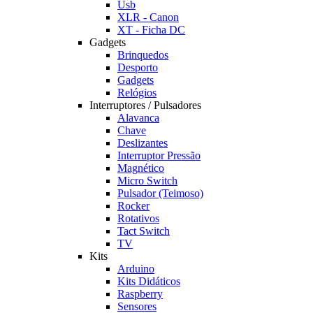
Usb
XLR - Canon
XT - Ficha DC
Gadgets
Brinquedos
Desporto
Gadgets
Relógios
Interruptores / Pulsadores
Alavanca
Chave
Deslizantes
Interruptor Pressão
Magnético
Micro Switch
Pulsador (Teimoso)
Rocker
Rotativos
Tact Switch
TV
Kits
Arduino
Kits Didáticos
Raspberry
Sensores