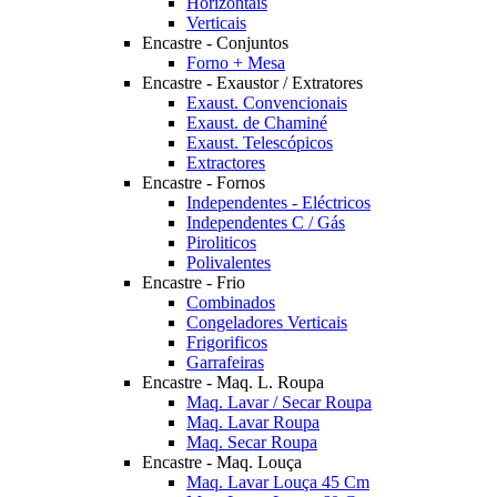
Horizontais
Verticais
Encastre - Conjuntos
Forno + Mesa
Encastre - Exaustor / Extratores
Exaust. Convencionais
Exaust. de Chaminé
Exaust. Telescópicos
Extractores
Encastre - Fornos
Independentes - Eléctricos
Independentes C / Gás
Piroliticos
Polivalentes
Encastre - Frio
Combinados
Congeladores Verticais
Frigorificos
Garrafeiras
Encastre - Maq. L. Roupa
Maq. Lavar / Secar Roupa
Maq. Lavar Roupa
Maq. Secar Roupa
Encastre - Maq. Louça
Maq. Lavar Louça 45 Cm