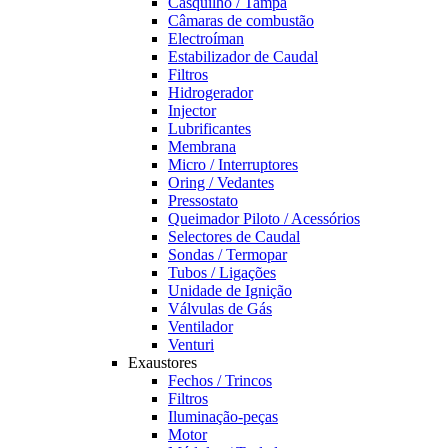
Casquilho / Tampa
Câmaras de combustão
Electroíman
Estabilizador de Caudal
Filtros
Hidrogerador
Injector
Lubrificantes
Membrana
Micro / Interruptores
Oring / Vedantes
Pressostato
Queimador Piloto / Acessórios
Selectores de Caudal
Sondas / Termopar
Tubos / Ligações
Unidade de Ignição
Válvulas de Gás
Ventilador
Venturi
Exaustores
Fechos / Trincos
Filtros
Iluminação-peças
Motor