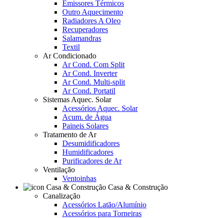
Emissores Térmicos
Outro Aquecimento
Radiadores A Oleo
Recuperadores
Salamandras
Textil
Ar Condicionado
Ar Cond. Com Split
Ar Cond. Inverter
Ar Cond. Multi-split
Ar Cond. Portatil
Sistemas Aquec. Solar
Acessórios Aquec. Solar
Acum. de Água
Paineis Solares
Tratamento de Ar
Desumidificadores
Humidificadores
Purificadores de Ar
Ventilação
Ventoinhas
Casa & Construção
Canalização
Acessórios Latão/Alumínio
Acessórios para Torneiras