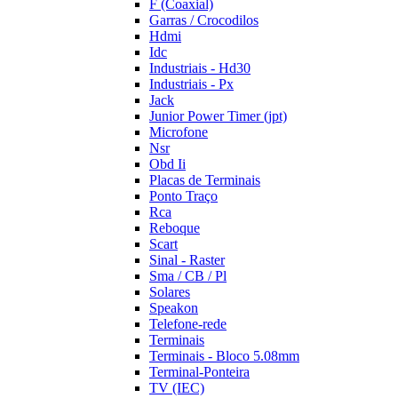
F (Coaxial)
Garras / Crocodilos
Hdmi
Idc
Industriais - Hd30
Industriais - Px
Jack
Junior Power Timer (jpt)
Microfone
Nsr
Obd Ii
Placas de Terminais
Ponto Traço
Rca
Reboque
Scart
Sinal - Raster
Sma / CB / Pl
Solares
Speakon
Telefone-rede
Terminais
Terminais - Bloco 5.08mm
Terminal-Ponteira
TV (IEC)