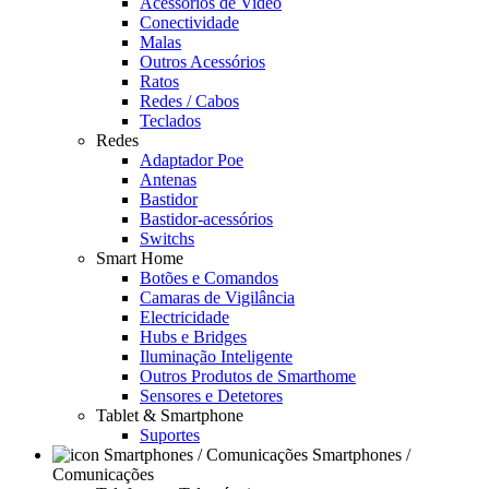
Acessórios de Video
Conectividade
Malas
Outros Acessórios
Ratos
Redes / Cabos
Teclados
Redes
Adaptador Poe
Antenas
Bastidor
Bastidor-acessórios
Switchs
Smart Home
Botões e Comandos
Camaras de Vigilância
Electricidade
Hubs e Bridges
Iluminação Inteligente
Outros Produtos de Smarthome
Sensores e Detetores
Tablet & Smartphone
Suportes
Smartphones /
Comunicações