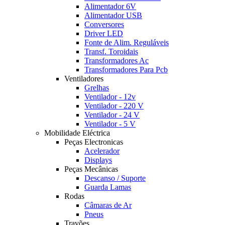
Alimentador 6V
Alimentador USB
Conversores
Driver LED
Fonte de Alim. Reguláveis
Transf. Toroidais
Transformadores Ac
Transformadores Para Pcb
Ventiladores
Grelhas
Ventilador - 12v
Ventilador - 220 V
Ventilador - 24 V
Ventilador - 5 V
Mobilidade Eléctrica
Peças Electronicas
Acelerador
Displays
Peças Mecânicas
Descanso / Suporte
Guarda Lamas
Rodas
Câmaras de Ar
Pneus
Travões