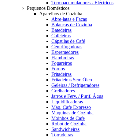
Termoacumuladores - Eléctricos
Pequenos Domésticos
Aparelhos de Cozinha
Abre-latas e Facas
Balanças de Cozinha
Batedeiras
Cafeteiras
Cápsulas de Café
Centrifugadoras
Espremedores
Fiambreiras
Fogareiros
Fornos
Fritadeiras
Fritadeiras Sem Óleo
Geleiras / Refrigeradores
Grelhadores
Jarros e Ferv. / Purif. Água
Liquidificadoras
Maq. Cafe Expresso
Maquinas de Cozinha
Moinhos de Cafe
Robot de Cozinha
Sandwicheiras
Torradeiras