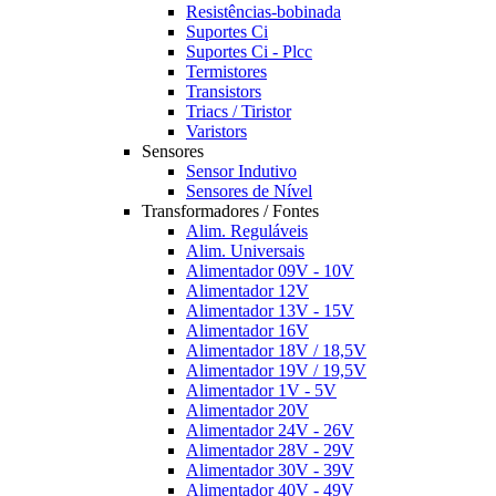
Resistências-bobinada
Suportes Ci
Suportes Ci - Plcc
Termistores
Transistors
Triacs / Tiristor
Varistors
Sensores
Sensor Indutivo
Sensores de Nível
Transformadores / Fontes
Alim. Reguláveis
Alim. Universais
Alimentador 09V - 10V
Alimentador 12V
Alimentador 13V - 15V
Alimentador 16V
Alimentador 18V / 18,5V
Alimentador 19V / 19,5V
Alimentador 1V - 5V
Alimentador 20V
Alimentador 24V - 26V
Alimentador 28V - 29V
Alimentador 30V - 39V
Alimentador 40V - 49V