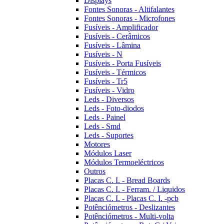
Displays
Fontes Sonoras - Altifalantes
Fontes Sonoras - Microfones
Fusíveis - Amplificador
Fusíveis - Cerâmicos
Fusíveis - Lâmina
Fusíveis - N
Fusíveis - Porta Fusíveis
Fusíveis - Térmicos
Fusíveis - Tr5
Fusíveis - Vidro
Leds - Diversos
Leds - Foto-diodos
Leds - Painel
Leds - Smd
Leds - Suportes
Motores
Módulos Laser
Módulos Termoeléctricos
Outros
Placas C. I. - Bread Boards
Placas C. I. - Ferram. / Liquidos
Placas C. I. - Placas C. I. -pcb
Potênciómetros - Deslizantes
Potênciómetros - Multi-volta