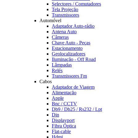
Selectores / Comutadores
Tela Projeção
Transmissores
Automóvel
Adaptador Auto-rádio
Antena Auto
Câmeras
Chave Auto - Peças
Estacionamento
Geolocalizadores
Iluminação - Off Road
Lâmpadas
Relés
Transmissores Fm
Cabos
Adaptador de Viagem
Alimentação
Apple
Bnc / CCTV
Db9 / Db25 / Rs232 / Lpt
Din
Displayport
Fibra Óptica
Flat-cable
Hdmi