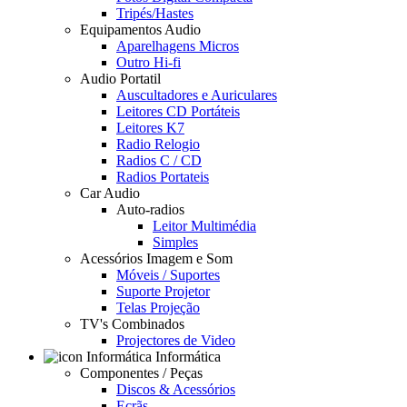
Tripés/Hastes
Equipamentos Audio
Aparelhagens Micros
Outro Hi-fi
Audio Portatil
Auscultadores e Auriculares
Leitores CD Portáteis
Leitores K7
Radio Relogio
Radios C / CD
Radios Portateis
Car Audio
Auto-radios
Leitor Multimédia
Simples
Acessórios Imagem e Som
Móveis / Suportes
Suporte Projetor
Telas Projeção
TV's Combinados
Projectores de Video
Informática
Componentes / Peças
Discos & Acessórios
Ecrãs