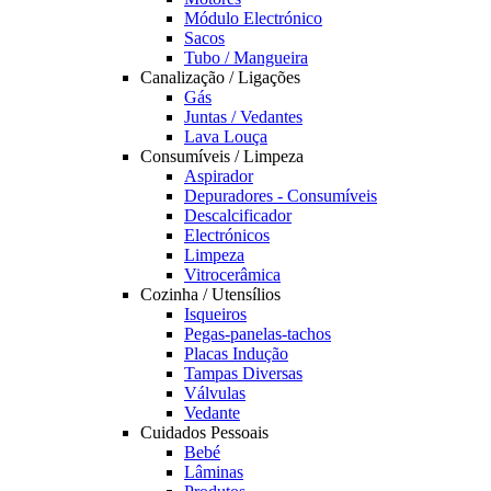
Módulo Electrónico
Sacos
Tubo / Mangueira
Canalização / Ligações
Gás
Juntas / Vedantes
Lava Louça
Consumíveis / Limpeza
Aspirador
Depuradores - Consumíveis
Descalcificador
Electrónicos
Limpeza
Vitrocerâmica
Cozinha / Utensílios
Isqueiros
Pegas-panelas-tachos
Placas Indução
Tampas Diversas
Válvulas
Vedante
Cuidados Pessoais
Bebé
Lâminas