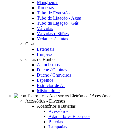
Mangueiras
Torneiras
Tubo de Exaustão
Tubo de Ligação - Agua
Tubo de Ligação - Gás
Válvulas
Válvulas e Sifões
Vedantes / Juntas
Casa
Estendais
Limpeza
Casas de Banho
Autoclismos
Duche / Cabines
Duche / Chuveiros
Espelhos
Extractor de Ar
Misturadoras
Eletrónica / Acessórios
Acessórios - Diversos
Acessórios e Baterias
Acessórios
Adaptadores Eléctricos
Baterias
Lampadas