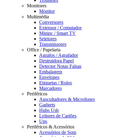
Trotinetes
Monitores
Monitor
Multimédia
Conversores
Extensor / Comutador
Minipc / Smart TV
Seletores
Transmissores
Office / Papelaria
Agrafos / Agrafador
Destruidora Papel
Detector Notas Falsas
Embalagem
Envelopes
Etiquetas / Rolos
Marcadores
Periféricos
Auscultadores & Microfones
Gadgets
Hubs Usb
Leitores de Cartões
Ups
Periféricos & Acessórios
Acessórios de Som