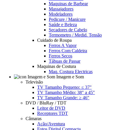
Maquinas de Barbear
Massajadores
Modeladores
Pedicure / Manicure
Saúde e Beleza
Secadores de Cabelo
Termometro / Medid. Tensão
Cuidado de Roupa
Ferros A Vapor
Ferros Com Caldeira
Ferros Secos
Tábuas de Passar
Maquinas de Costura
Maq. Costura Electricas
Imagem e Som
Televisão
TV Tamanho Pequeno: ≤ 37"
TV Tamanho Médio: 38" a 45"
TV Tamanho Grande: ≥ 46"
DVD / BluRay / TDT
Leitor de DVD
Receptores TDT
Câmaras
Ação/Aventura
Fotos Digital Compacta