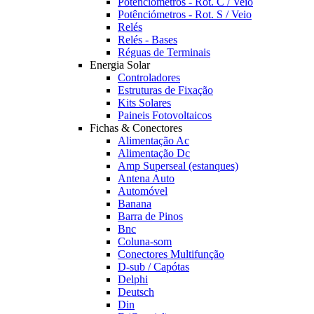
Potênciómetros - Rot. C / Veio
Potênciómetros - Rot. S / Veio
Relés
Relés - Bases
Réguas de Terminais
Energia Solar
Controladores
Estruturas de Fixação
Kits Solares
Paineis Fotovoltaicos
Fichas & Conectores
Alimentação Ac
Alimentação Dc
Amp Superseal (estanques)
Antena Auto
Automóvel
Banana
Barra de Pinos
Bnc
Coluna-som
Conectores Multifunção
D-sub / Capótas
Delphi
Deutsch
Din