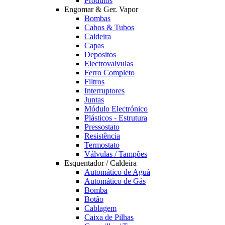
Produtos
Engomar & Ger. Vapor
Bombas
Cabos & Tubos
Caldeira
Capas
Depositos
Electrovalvulas
Ferro Completo
Filtros
Interruptores
Juntas
Módulo Electrónico
Plásticos - Estrutura
Pressostato
Resistência
Termostato
Válvulas / Tampões
Esquentador / Caldeira
Automático de Aguá
Automático de Gás
Bomba
Botão
Cablagem
Caixa de Pilhas