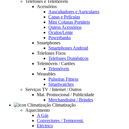
Telefones e Telemóveis
Acessórios
Auscultadores e Auriculares
Capas e Películas
Mini Colunas Portáteis
Outros Acessórios
Óculos/Lente
Powerbanks
Smartphones
Smartphones Android
Telefones Fixos
Telefones Domésticos
Telemóveis / Cartões
Telemóveis
Wearables
Pulseiras Fitness
Smartwatches
Serviços TV / Internet / Outros
Mat. Promocional / Publicidade
Merchandising / Brindes
Climatização
Aquecimento
A Gás
Convectores / Termovent.
Eléctrico