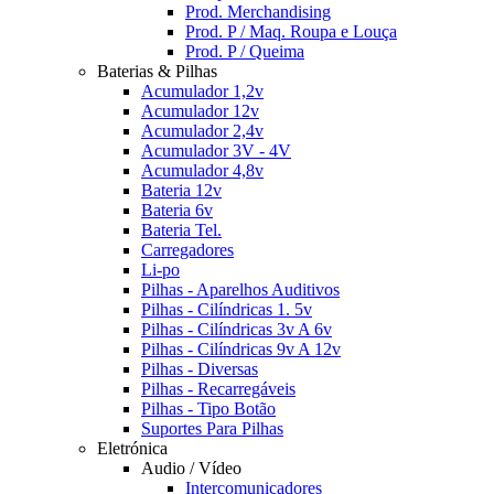
Prod. Merchandising
Prod. P / Maq. Roupa e Louça
Prod. P / Queima
Baterias & Pilhas
Acumulador 1,2v
Acumulador 12v
Acumulador 2,4v
Acumulador 3V - 4V
Acumulador 4,8v
Bateria 12v
Bateria 6v
Bateria Tel.
Carregadores
Li-po
Pilhas - Aparelhos Auditivos
Pilhas - Cilíndricas 1. 5v
Pilhas - Cilíndricas 3v A 6v
Pilhas - Cilíndricas 9v A 12v
Pilhas - Diversas
Pilhas - Recarregáveis
Pilhas - Tipo Botão
Suportes Para Pilhas
Eletrónica
Audio / Vídeo
Intercomunicadores