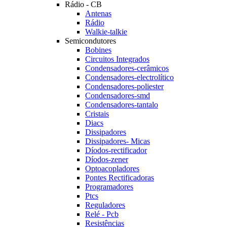
Rádio - CB
Antenas
Rádio
Walkie-talkie
Semicondutores
Bobines
Circuitos Integrados
Condensadores-cerâmicos
Condensadores-electrolítico
Condensadores-poliester
Condensadores-smd
Condensadores-tantalo
Cristais
Diacs
Dissipadores
Dissipadores- Micas
Díodos-rectificador
Díodos-zener
Optoacopladores
Pontes Rectificadoras
Programadores
Ptcs
Reguladores
Relé - Pcb
Resistências