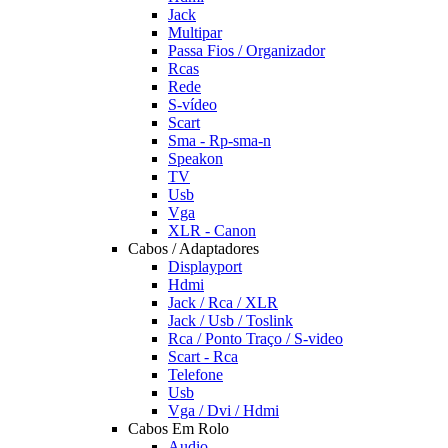
Jack
Multipar
Passa Fios / Organizador
Rcas
Rede
S-vídeo
Scart
Sma - Rp-sma-n
Speakon
TV
Usb
Vga
XLR - Canon
Cabos / Adaptadores
Displayport
Hdmi
Jack / Rca / XLR
Jack / Usb / Toslink
Rca / Ponto Traço / S-video
Scart - Rca
Telefone
Usb
Vga / Dvi / Hdmi
Cabos Em Rolo
Audio