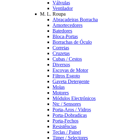
Válvulas
Ventilador
M. L. Roupa
Abraçadeiras Borracha
Amortecedores
Batedores
Bloca-Portas
Borrachas de Óculo
Correias
Cruzetas
Cubas / Cestos
Diversos
Escovas de Motor
Filtros Esgoto
Gaveta Detergente
Molas
Motores
Módulos Electrónicos
Ntc / Sensores
Porta-Aros / Vidros
Porta-Dobradiças
Porta-Fechos
Resistências
Teclas / Painel
Timer / Selectores