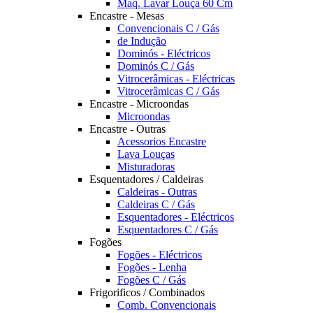
Maq. Lavar Louça 60 Cm
Encastre - Mesas
Convencionais C / Gás
de Indução
Dominós - Eléctricos
Dominós C / Gás
Vitrocerâmicas - Eléctricas
Vitrocerâmicas C / Gás
Encastre - Microondas
Microondas
Encastre - Outras
Acessorios Encastre
Lava Louças
Misturadoras
Esquentadores / Caldeiras
Caldeiras - Outras
Caldeiras C / Gás
Esquentadores - Eléctricos
Esquentadores C / Gás
Fogões
Fogões - Eléctricos
Fogões - Lenha
Fogões C / Gás
Frigorificos / Combinados
Comb. Convencionais