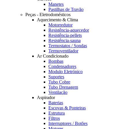
Manetes
Pastilhas de Travão
Peças - Eletrodomésticos
Aquecimento & Clima
Motorredutor
Resistência-aquecedor
Resistência-pellets
Resistência-sauna
Termostatos / Sondas
Termoventilador
Ar Condicionado
Bombas
Condensadores
Modulo Eletrónico
Suportes
Tubo Cobre
Tubo Drenagem
Ventilação
Aspirador
Baterias
Escovas & Ponteiras
Estrutura
Filtros
Interruptores / Botões
Motores