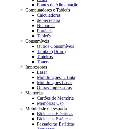
Fontes de Alimentação
Computadores e Tablet's
Calculadoras
de Secretária
Netbook's
Portáteis
Tablet's
Consumíveis
Outros Consumíveis
Tambor (Drum)
Tinteiros
Toners
Impressoras
Laser
Multifunções J. Tinta
Multifunções Laser
Outras Impressoras
Memórias
Cartões de Memória
Memórias Usb
Mobilidade e Desporto
Bicicletas Eléctricas
Bicicletas Estáticas
Passadeiras Estáticas