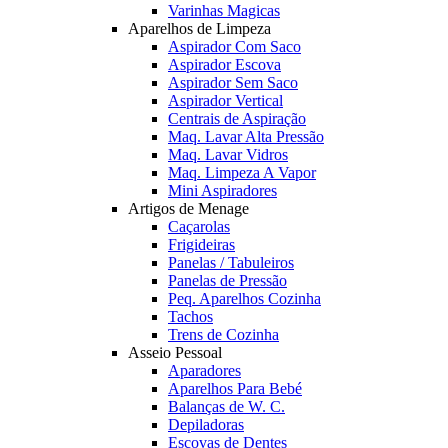
Varinhas Magicas
Aparelhos de Limpeza
Aspirador Com Saco
Aspirador Escova
Aspirador Sem Saco
Aspirador Vertical
Centrais de Aspiração
Maq. Lavar Alta Pressão
Maq. Lavar Vidros
Maq. Limpeza A Vapor
Mini Aspiradores
Artigos de Menage
Caçarolas
Frigideiras
Panelas / Tabuleiros
Panelas de Pressão
Peq. Aparelhos Cozinha
Tachos
Trens de Cozinha
Asseio Pessoal
Aparadores
Aparelhos Para Bebé
Balanças de W. C.
Depiladoras
Escovas de Dentes