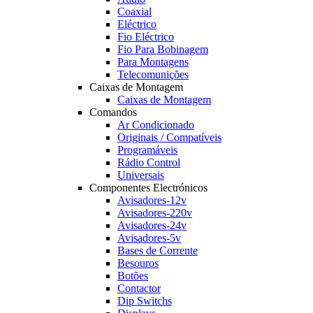
Coaxial
Eléctrico
Fio Eléctrico
Fio Para Bobinagem
Para Montagens
Telecomunições
Caixas de Montagem
Caixas de Montagem
Comandos
Ar Condicionado
Originais / Compatíveis
Programáveis
Rádio Control
Universais
Componentes Electrónicos
Avisadores-12v
Avisadores-220v
Avisadores-24v
Avisadores-5v
Bases de Corrente
Besouros
Botões
Contactor
Dip Switchs