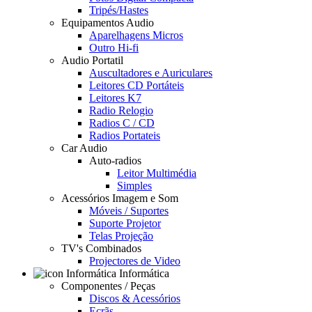
Tripés/Hastes
Equipamentos Audio
Aparelhagens Micros
Outro Hi-fi
Audio Portatil
Auscultadores e Auriculares
Leitores CD Portáteis
Leitores K7
Radio Relogio
Radios C / CD
Radios Portateis
Car Audio
Auto-radios
Leitor Multimédia
Simples
Acessórios Imagem e Som
Móveis / Suportes
Suporte Projetor
Telas Projeção
TV's Combinados
Projectores de Video
Informática
Componentes / Peças
Discos & Acessórios
Ecrãs