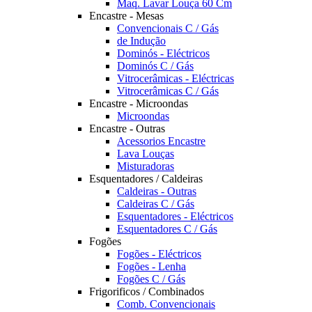
Maq. Lavar Louça 60 Cm
Encastre - Mesas
Convencionais C / Gás
de Indução
Dominós - Eléctricos
Dominós C / Gás
Vitrocerâmicas - Eléctricas
Vitrocerâmicas C / Gás
Encastre - Microondas
Microondas
Encastre - Outras
Acessorios Encastre
Lava Louças
Misturadoras
Esquentadores / Caldeiras
Caldeiras - Outras
Caldeiras C / Gás
Esquentadores - Eléctricos
Esquentadores C / Gás
Fogões
Fogões - Eléctricos
Fogões - Lenha
Fogões C / Gás
Frigorificos / Combinados
Comb. Convencionais