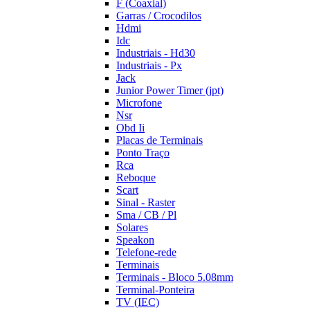
F (Coaxial)
Garras / Crocodilos
Hdmi
Idc
Industriais - Hd30
Industriais - Px
Jack
Junior Power Timer (jpt)
Microfone
Nsr
Obd Ii
Placas de Terminais
Ponto Traço
Rca
Reboque
Scart
Sinal - Raster
Sma / CB / Pl
Solares
Speakon
Telefone-rede
Terminais
Terminais - Bloco 5.08mm
Terminal-Ponteira
TV (IEC)