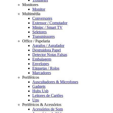
Trotinetes
Monitores
Monitor
Multimédia
Conversores
Extensor / Comutador
Minipc / Smart TV
Seletores
Transmissores
Office / Papelaria
Agrafos / Agrafador
Destruidora Papel
Detector Notas Falsas
Embalagem
Envelopes
Etiquetas / Rolos
Marcadores
Periféricos
Auscultadores & Microfones
Gadgets
Hubs Usb
Leitores de Cartões
Ups
Periféricos & Acessórios
Acessórios de Som