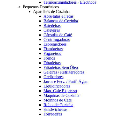
Termoacumuladores - Eléctricos
Pequenos Domésticos
Aparelhos de Cozinha
Abre-latas e Facas
Balanças de Cozinha
Batedeiras
Cafeteiras
Cápsulas de Café
Centrifugadoras
Espremedores
Fiambreiras
Fogareiros
Fornos
Fritadeiras
Fritadeiras Sem Óleo
Geleiras / Refrigeradores
Grelhadores
Jarros e Ferv. / Purif. Água
Liquidificadoras
Maq. Cafe Expresso
Maquinas de Cozinha
Moinhos de Cafe
Robot de Cozinha
Sandwicheiras
Torradeiras