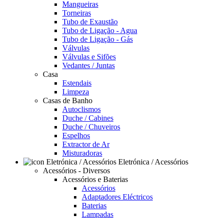
Mangueiras
Torneiras
Tubo de Exaustão
Tubo de Ligação - Agua
Tubo de Ligação - Gás
Válvulas
Válvulas e Sifões
Vedantes / Juntas
Casa
Estendais
Limpeza
Casas de Banho
Autoclismos
Duche / Cabines
Duche / Chuveiros
Espelhos
Extractor de Ar
Misturadoras
Eletrónica / Acessórios
Acessórios - Diversos
Acessórios e Baterias
Acessórios
Adaptadores Eléctricos
Baterias
Lampadas