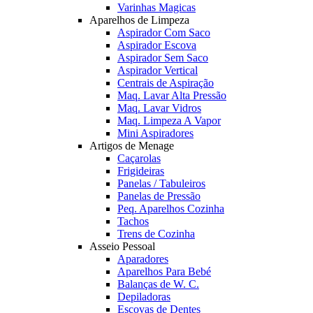
Varinhas Magicas
Aparelhos de Limpeza
Aspirador Com Saco
Aspirador Escova
Aspirador Sem Saco
Aspirador Vertical
Centrais de Aspiração
Maq. Lavar Alta Pressão
Maq. Lavar Vidros
Maq. Limpeza A Vapor
Mini Aspiradores
Artigos de Menage
Caçarolas
Frigideiras
Panelas / Tabuleiros
Panelas de Pressão
Peq. Aparelhos Cozinha
Tachos
Trens de Cozinha
Asseio Pessoal
Aparadores
Aparelhos Para Bebé
Balanças de W. C.
Depiladoras
Escovas de Dentes