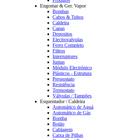
Produtos
Engomar & Ger. Vapor
Bombas
Cabos & Tubos
Caldeira
Capas
Depositos
Electrovalvulas
Ferro Completo
Filtros
Interruptores
Juntas
Módulo Electrónico
Plásticos - Estrutura
Pressostato
Resistência
Termostato
Válvulas / Tampões
Esquentador / Caldeira
Automático de Aguá
Automático de Gás
Bomba
Botão
Cablagem
Caixa de Pilhas