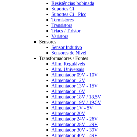
Resistências-bobinada
Suportes Ci
Suportes Ci - Plcc
Termistores
Transistors
Triacs / Tiristor
Varistors
Sensores
Sensor Indutivo
Sensores de Nível
Transformadores / Fontes
Alim. Reguláveis
Alim. Universais
Alimentador 09V - 10V
Alimentador 12V
Alimentador 13V - 15V
Alimentador 16V
Alimentador 18V / 18,5V
Alimentador 19V / 19,5V
Alimentador 1V - 5V
Alimentador 20V
Alimentador 24V - 26V
Alimentador 28V - 29V
Alimentador 30V - 39V
Alimentador 40V - 49V