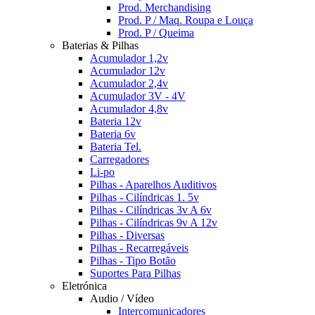
Prod. Merchandising
Prod. P / Maq. Roupa e Louça
Prod. P / Queima
Baterias & Pilhas
Acumulador 1,2v
Acumulador 12v
Acumulador 2,4v
Acumulador 3V - 4V
Acumulador 4,8v
Bateria 12v
Bateria 6v
Bateria Tel.
Carregadores
Li-po
Pilhas - Aparelhos Auditivos
Pilhas - Cilíndricas 1. 5v
Pilhas - Cilíndricas 3v A 6v
Pilhas - Cilíndricas 9v A 12v
Pilhas - Diversas
Pilhas - Recarregáveis
Pilhas - Tipo Botão
Suportes Para Pilhas
Eletrónica
Audio / Vídeo
Intercomunicadores