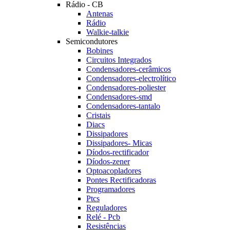
Rádio - CB
Antenas
Rádio
Walkie-talkie
Semicondutores
Bobines
Circuitos Integrados
Condensadores-cerâmicos
Condensadores-electrolítico
Condensadores-poliester
Condensadores-smd
Condensadores-tantalo
Cristais
Diacs
Dissipadores
Dissipadores- Micas
Díodos-rectificador
Díodos-zener
Optoacopladores
Pontes Rectificadoras
Programadores
Ptcs
Reguladores
Relé - Pcb
Resistências