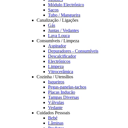
Módulo Electrónico
Sacos
Tubo / Mangueira
Canalização / Ligações
Gás
Juntas / Vedantes
Lava Louça
Consumíveis / Limpeza
Aspirador
Depuradores - Consumíveis
Descalcificador
Electrónicos
Limpeza
Vitrocerâmica
Cozinha / Utensílios
Isqueiros
Pegas-panelas-tachos
Placas Indução
Tampas Diversas
Válvulas
Vedante
Cuidados Pessoais
Bebé
Lâminas