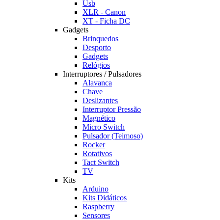
Usb
XLR - Canon
XT - Ficha DC
Gadgets
Brinquedos
Desporto
Gadgets
Relógios
Interruptores / Pulsadores
Alavanca
Chave
Deslizantes
Interruptor Pressão
Magnético
Micro Switch
Pulsador (Teimoso)
Rocker
Rotativos
Tact Switch
TV
Kits
Arduino
Kits Didáticos
Raspberry
Sensores