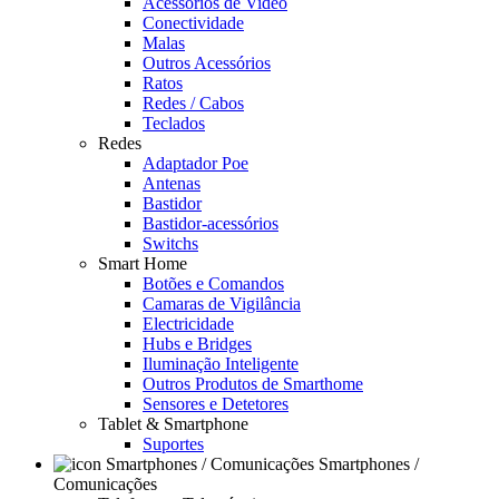
Acessórios de Video
Conectividade
Malas
Outros Acessórios
Ratos
Redes / Cabos
Teclados
Redes
Adaptador Poe
Antenas
Bastidor
Bastidor-acessórios
Switchs
Smart Home
Botões e Comandos
Camaras de Vigilância
Electricidade
Hubs e Bridges
Iluminação Inteligente
Outros Produtos de Smarthome
Sensores e Detetores
Tablet & Smartphone
Suportes
Smartphones /
Comunicações