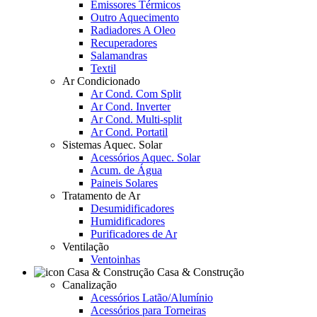
Emissores Térmicos
Outro Aquecimento
Radiadores A Oleo
Recuperadores
Salamandras
Textil
Ar Condicionado
Ar Cond. Com Split
Ar Cond. Inverter
Ar Cond. Multi-split
Ar Cond. Portatil
Sistemas Aquec. Solar
Acessórios Aquec. Solar
Acum. de Água
Paineis Solares
Tratamento de Ar
Desumidificadores
Humidificadores
Purificadores de Ar
Ventilação
Ventoinhas
Casa & Construção
Canalização
Acessórios Latão/Alumínio
Acessórios para Torneiras