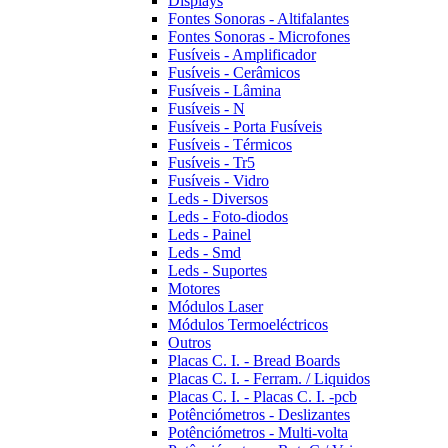
Displays
Fontes Sonoras - Altifalantes
Fontes Sonoras - Microfones
Fusíveis - Amplificador
Fusíveis - Cerâmicos
Fusíveis - Lâmina
Fusíveis - N
Fusíveis - Porta Fusíveis
Fusíveis - Térmicos
Fusíveis - Tr5
Fusíveis - Vidro
Leds - Diversos
Leds - Foto-diodos
Leds - Painel
Leds - Smd
Leds - Suportes
Motores
Módulos Laser
Módulos Termoeléctricos
Outros
Placas C. I. - Bread Boards
Placas C. I. - Ferram. / Liquidos
Placas C. I. - Placas C. I. -pcb
Potênciómetros - Deslizantes
Potênciómetros - Multi-volta