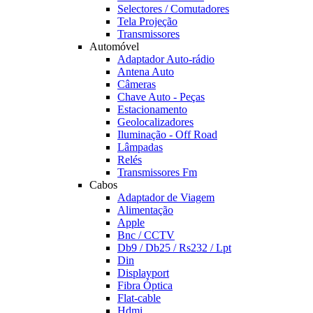
Selectores / Comutadores
Tela Projeção
Transmissores
Automóvel
Adaptador Auto-rádio
Antena Auto
Câmeras
Chave Auto - Peças
Estacionamento
Geolocalizadores
Iluminação - Off Road
Lâmpadas
Relés
Transmissores Fm
Cabos
Adaptador de Viagem
Alimentação
Apple
Bnc / CCTV
Db9 / Db25 / Rs232 / Lpt
Din
Displayport
Fibra Óptica
Flat-cable
Hdmi