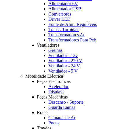
Alimentador 6V
Alimentador USB
Conversores
Driver LED
Fonte de Alim. Reguláveis
Transf. Toroidais
Transformadores Ac
Transformadores Para Pcb
Ventiladores
Grelhas
Ventilador - 12v
Ventilador - 220 V
Ventilador - 24 V
Ventilador - 5 V
Mobilidade Eléctrica
Peças Electronicas
Acelerador
Displays
Peças Mecânicas
Descanso / Suporte
Guarda Lamas
Rodas
Câmaras de Ar
Pneus
Travões