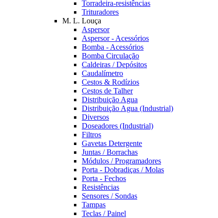
Torradeira-resistências
Trituradores
M. L. Louça
Aspersor
Aspersor - Acessórios
Bomba - Acessórios
Bomba Circulação
Caldeiras / Depósitos
Caudalímetro
Cestos & Rodízios
Cestos de Talher
Distribuição Agua
Distribuição Agua (Industrial)
Diversos
Doseadores (Industrial)
Filtros
Gavetas Detergente
Juntas / Borrachas
Módulos / Programadores
Porta - Dobradiças / Molas
Porta - Fechos
Resistências
Sensores / Sondas
Tampas
Teclas / Painel