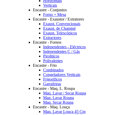
Horizontais
Verticais
Encastre - Conjuntos
Forno + Mesa
Encastre - Exaustor / Extratores
Exaust. Convencionais
Exaust. de Chaminé
Exaust. Telescópicos
Extractores
Encastre - Fornos
Independentes - Eléctricos
Independentes C / Gás
Piroliticos
Polivalentes
Encastre - Frio
Combinados
Congeladores Verticais
Frigorificos
Garrafeiras
Encastre - Maq. L. Roupa
Maq. Lavar / Secar Roupa
Maq. Lavar Roupa
Maq. Secar Roupa
Encastre - Maq. Louça
Maq. Lavar Louça 45 Cm