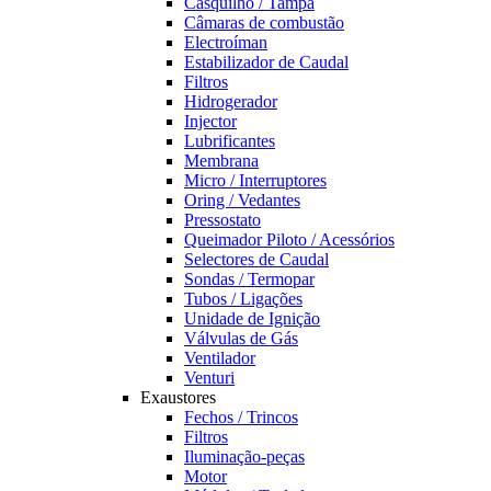
Casquilho / Tampa
Câmaras de combustão
Electroíman
Estabilizador de Caudal
Filtros
Hidrogerador
Injector
Lubrificantes
Membrana
Micro / Interruptores
Oring / Vedantes
Pressostato
Queimador Piloto / Acessórios
Selectores de Caudal
Sondas / Termopar
Tubos / Ligações
Unidade de Ignição
Válvulas de Gás
Ventilador
Venturi
Exaustores
Fechos / Trincos
Filtros
Iluminação-peças
Motor