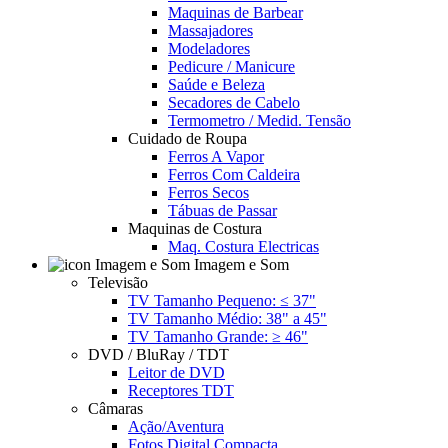
Maquinas de Barbear
Massajadores
Modeladores
Pedicure / Manicure
Saúde e Beleza
Secadores de Cabelo
Termometro / Medid. Tensão
Cuidado de Roupa
Ferros A Vapor
Ferros Com Caldeira
Ferros Secos
Tábuas de Passar
Maquinas de Costura
Maq. Costura Electricas
Imagem e Som
Televisão
TV Tamanho Pequeno: ≤ 37"
TV Tamanho Médio: 38" a 45"
TV Tamanho Grande: ≥ 46"
DVD / BluRay / TDT
Leitor de DVD
Receptores TDT
Câmaras
Ação/Aventura
Fotos Digital Compacta