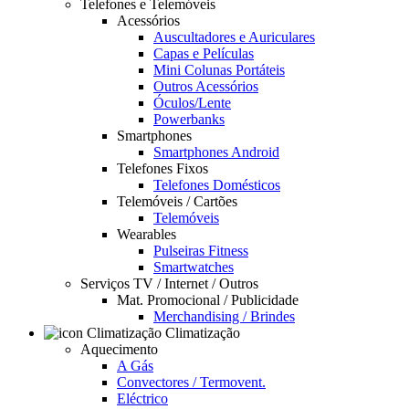
Telefones e Telemóveis
Acessórios
Auscultadores e Auriculares
Capas e Películas
Mini Colunas Portáteis
Outros Acessórios
Óculos/Lente
Powerbanks
Smartphones
Smartphones Android
Telefones Fixos
Telefones Domésticos
Telemóveis / Cartões
Telemóveis
Wearables
Pulseiras Fitness
Smartwatches
Serviços TV / Internet / Outros
Mat. Promocional / Publicidade
Merchandising / Brindes
Climatização
Aquecimento
A Gás
Convectores / Termovent.
Eléctrico