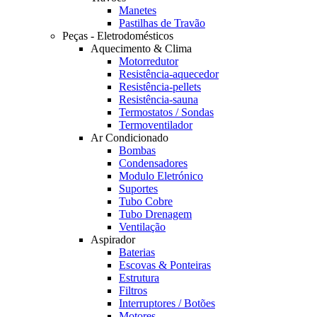
Manetes
Pastilhas de Travão
Peças - Eletrodomésticos
Aquecimento & Clima
Motorredutor
Resistência-aquecedor
Resistência-pellets
Resistência-sauna
Termostatos / Sondas
Termoventilador
Ar Condicionado
Bombas
Condensadores
Modulo Eletrónico
Suportes
Tubo Cobre
Tubo Drenagem
Ventilação
Aspirador
Baterias
Escovas & Ponteiras
Estrutura
Filtros
Interruptores / Botões
Motores