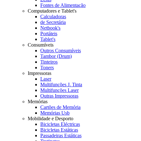
Fontes de Alimentação
Computadores e Tablet's
Calculadoras
de Secretária
Netbook's
Portáteis
Tablet's
Consumíveis
Outros Consumíveis
Tambor (Drum)
Tinteiros
Toners
Impressoras
Laser
Multifunções J. Tinta
Multifunções Laser
Outras Impressoras
Memórias
Cartões de Memória
Memórias Usb
Mobilidade e Desporto
Bicicletas Eléctricas
Bicicletas Estáticas
Passadeiras Estáticas