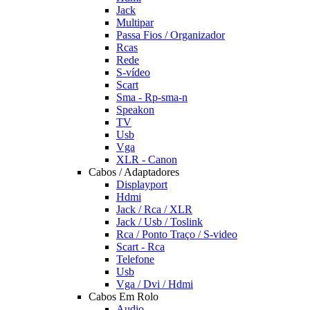
Jack
Multipar
Passa Fios / Organizador
Rcas
Rede
S-vídeo
Scart
Sma - Rp-sma-n
Speakon
TV
Usb
Vga
XLR - Canon
Cabos / Adaptadores
Displayport
Hdmi
Jack / Rca / XLR
Jack / Usb / Toslink
Rca / Ponto Traço / S-video
Scart - Rca
Telefone
Usb
Vga / Dvi / Hdmi
Cabos Em Rolo
Audio