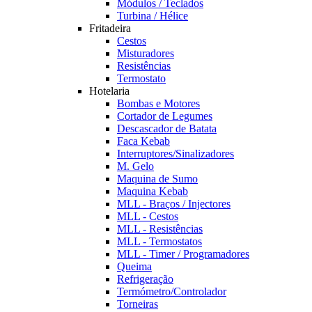
Módulos / Teclados
Turbina / Hélice
Fritadeira
Cestos
Misturadores
Resistências
Termostato
Hotelaria
Bombas e Motores
Cortador de Legumes
Descascador de Batata
Faca Kebab
Interruptores/Sinalizadores
M. Gelo
Maquina de Sumo
Maquina Kebab
MLL - Braços / Injectores
MLL - Cestos
MLL - Resistências
MLL - Termostatos
MLL - Timer / Programadores
Queima
Refrigeração
Termómetro/Controlador
Torneiras