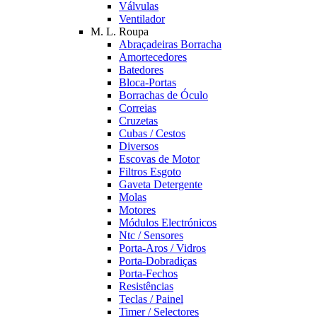
Válvulas
Ventilador
M. L. Roupa
Abraçadeiras Borracha
Amortecedores
Batedores
Bloca-Portas
Borrachas de Óculo
Correias
Cruzetas
Cubas / Cestos
Diversos
Escovas de Motor
Filtros Esgoto
Gaveta Detergente
Molas
Motores
Módulos Electrónicos
Ntc / Sensores
Porta-Aros / Vidros
Porta-Dobradiças
Porta-Fechos
Resistências
Teclas / Painel
Timer / Selectores