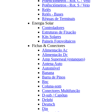
Potênciómetros - Rot. C / Veio
Potênciómetros - Rot. S / Veio
Relés
Relés - Bases
Réguas de Terminais
Energia Solar
Controladores
Estruturas de Fixação
Kits Solares
Paineis Fotovoltaicos
Fichas & Conectores
Alimentação Ac
Alimentação Dc
Amp Superseal (estanques)
Antena Auto
Automóvel
Banana
Barra de Pinos
Bnc
Coluna-som
Conectores Multifunção
D-sub / Capótas
Delphi
Deutsch
Din