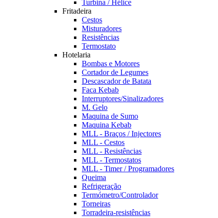
Turbina / Hélice
Fritadeira
Cestos
Misturadores
Resistências
Termostato
Hotelaria
Bombas e Motores
Cortador de Legumes
Descascador de Batata
Faca Kebab
Interruptores/Sinalizadores
M. Gelo
Maquina de Sumo
Maquina Kebab
MLL - Braços / Injectores
MLL - Cestos
MLL - Resistências
MLL - Termostatos
MLL - Timer / Programadores
Queima
Refrigeração
Termómetro/Controlador
Torneiras
Torradeira-resistências