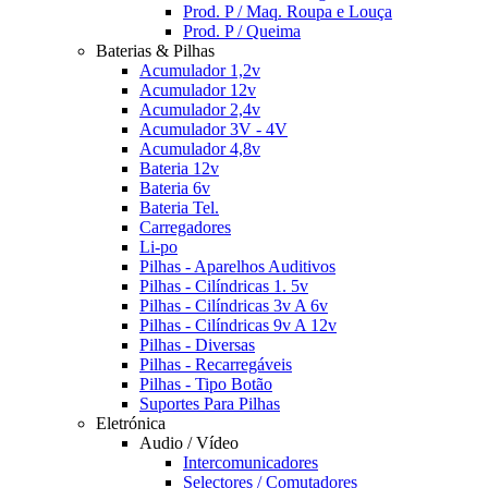
Prod. P / Maq. Roupa e Louça
Prod. P / Queima
Baterias & Pilhas
Acumulador 1,2v
Acumulador 12v
Acumulador 2,4v
Acumulador 3V - 4V
Acumulador 4,8v
Bateria 12v
Bateria 6v
Bateria Tel.
Carregadores
Li-po
Pilhas - Aparelhos Auditivos
Pilhas - Cilíndricas 1. 5v
Pilhas - Cilíndricas 3v A 6v
Pilhas - Cilíndricas 9v A 12v
Pilhas - Diversas
Pilhas - Recarregáveis
Pilhas - Tipo Botão
Suportes Para Pilhas
Eletrónica
Audio / Vídeo
Intercomunicadores
Selectores / Comutadores