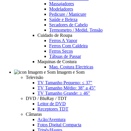
Massajadores
Modeladores
Pedicure / Manicure
Saúde e Beleza
Secadores de Cabelo
Termometro / Medid. Tensão
Cuidado de Roupa
Ferros A Vapor
Ferros Com Caldeira
Ferros Secos
Tábuas de Passar
Maquinas de Costura
Maq. Costura Electricas
Imagem e Som
Televisão
TV Tamanho Pequeno: ≤ 37"
TV Tamanho Médio: 38" a 45"
TV Tamanho Grande: ≥ 46"
DVD / BluRay / TDT
Leitor de DVD
Receptores TDT
Câmaras
Ação/Aventura
Fotos Digital Compacta
Tripés/Hastes