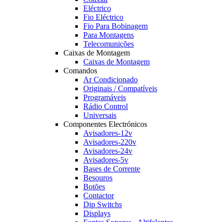
Eléctrico
Fio Eléctrico
Fio Para Bobinagem
Para Montagens
Telecomunições
Caixas de Montagem
Caixas de Montagem
Comandos
Ar Condicionado
Originais / Compatíveis
Programáveis
Rádio Control
Universais
Componentes Electrónicos
Avisadores-12v
Avisadores-220v
Avisadores-24v
Avisadores-5v
Bases de Corrente
Besouros
Botões
Contactor
Dip Switchs
Displays