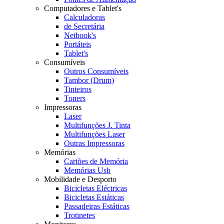
Computadores e Tablet's
Calculadoras
de Secretária
Netbook's
Portáteis
Tablet's
Consumíveis
Outros Consumíveis
Tambor (Drum)
Tinteiros
Toners
Impressoras
Laser
Multifunções J. Tinta
Multifunções Laser
Outras Impressoras
Memórias
Cartões de Memória
Memórias Usb
Mobilidade e Desporto
Bicicletas Eléctricas
Bicicletas Estáticas
Passadeiras Estáticas
Trotinetes