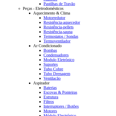
Pastilhas de Travão
Peças - Eletrodomésticos
Aquecimento & Clima
Motorredutor
Resistência-aquecedor
Resistência-pellets
Resistência-sauna
Termostatos / Sondas
Termoventilador
Ar Condicionado
Bombas
Condensadores
Modulo Eletrónico
Suportes
Tubo Cobre
Tubo Drenagem
Ventilação
Aspirador
Baterias
Escovas & Ponteiras
Estrutura
Filtros
Interruptores / Botões
Motores
Módulo Electrónico