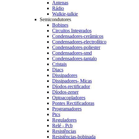
Antenas
Rádio
Walkie-talkie
Semicondutores
Bobines
Circuitos Integrados
Condensadores-cerâmicos
Condensadores-electrolítico
Condensadores-poliester
Condensadores-smd
Condensadores-tantalo
Cristais
Diacs
Dissipadores
Dissipadores- Micas
Díodos-rectificador
Díodos-zener
Optoacopladores
Pontes Rectificadoras
Programadores
Ptcs
Reguladores
Relé - Pcb
Resistências
Resistências-bobinada