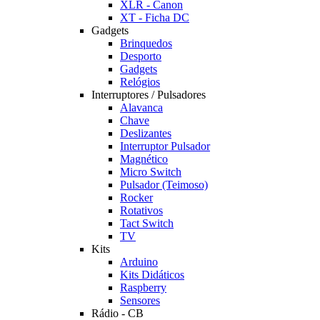
XLR - Canon
XT - Ficha DC
Gadgets
Brinquedos
Desporto
Gadgets
Relógios
Interruptores / Pulsadores
Alavanca
Chave
Deslizantes
Interruptor Pulsador
Magnético
Micro Switch
Pulsador (Teimoso)
Rocker
Rotativos
Tact Switch
TV
Kits
Arduino
Kits Didáticos
Raspberry
Sensores
Rádio - CB