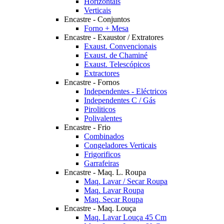
Horizontais
Verticais
Encastre - Conjuntos
Forno + Mesa
Encastre - Exaustor / Extratores
Exaust. Convencionais
Exaust. de Chaminé
Exaust. Telescópicos
Extractores
Encastre - Fornos
Independentes - Eléctricos
Independentes C / Gás
Piroliticos
Polivalentes
Encastre - Frio
Combinados
Congeladores Verticais
Frigorificos
Garrafeiras
Encastre - Maq. L. Roupa
Maq. Lavar / Secar Roupa
Maq. Lavar Roupa
Maq. Secar Roupa
Encastre - Maq. Louça
Maq. Lavar Louça 45 Cm