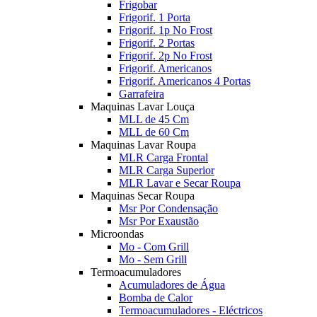
Frigobar
Frigorif. 1 Porta
Frigorif. 1p No Frost
Frigorif. 2 Portas
Frigorif. 2p No Frost
Frigorif. Americanos
Frigorif. Americanos 4 Portas
Garrafeira
Maquinas Lavar Louça
MLL de 45 Cm
MLL de 60 Cm
Maquinas Lavar Roupa
MLR Carga Frontal
MLR Carga Superior
MLR Lavar e Secar Roupa
Maquinas Secar Roupa
Msr Por Condensação
Msr Por Exaustão
Microondas
Mo - Com Grill
Mo - Sem Grill
Termoacumuladores
Acumuladores de Água
Bomba de Calor
Termoacumuladores - Eléctricos