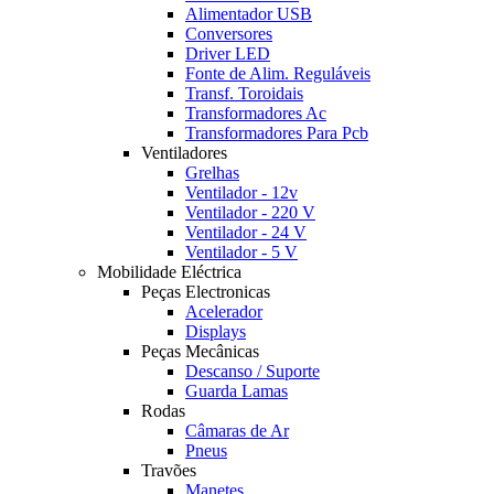
Alimentador USB
Conversores
Driver LED
Fonte de Alim. Reguláveis
Transf. Toroidais
Transformadores Ac
Transformadores Para Pcb
Ventiladores
Grelhas
Ventilador - 12v
Ventilador - 220 V
Ventilador - 24 V
Ventilador - 5 V
Mobilidade Eléctrica
Peças Electronicas
Acelerador
Displays
Peças Mecânicas
Descanso / Suporte
Guarda Lamas
Rodas
Câmaras de Ar
Pneus
Travões
Manetes