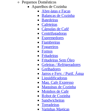
Pequenos Domésticos
Aparelhos de Cozinha
Abre-latas e Facas
Balanças de Cozinha
Batedeiras
Cafeteiras
Cápsulas de Café
Centrifugadoras
Espremedores
Fiambreiras
Fogareiros
Fornos
Fritadeiras
Fritadeiras Sem Óleo
Geleiras / Refrigeradores
Grelhadores
Jarros e Ferv. / Purif. Água
Liquidificadoras
Maq. Cafe Expresso
Maquinas de Cozinha
Moinhos de Cafe
Robot de Cozinha
Sandwicheiras
Torradeiras
Varinhas Magicas