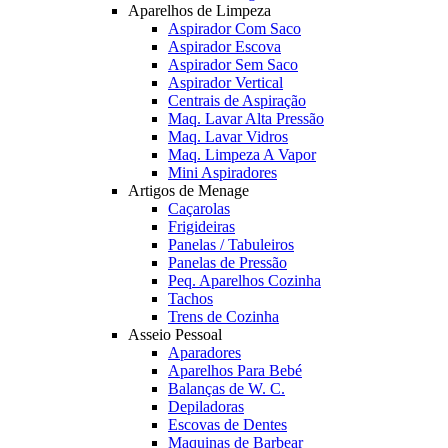
Aparelhos de Limpeza
Aspirador Com Saco
Aspirador Escova
Aspirador Sem Saco
Aspirador Vertical
Centrais de Aspiração
Maq. Lavar Alta Pressão
Maq. Lavar Vidros
Maq. Limpeza A Vapor
Mini Aspiradores
Artigos de Menage
Caçarolas
Frigideiras
Panelas / Tabuleiros
Panelas de Pressão
Peq. Aparelhos Cozinha
Tachos
Trens de Cozinha
Asseio Pessoal
Aparadores
Aparelhos Para Bebé
Balanças de W. C.
Depiladoras
Escovas de Dentes
Maquinas de Barbear