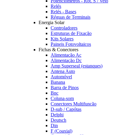
Potênciómetros - Rot. S / Veio
Relés
Relés - Bases
Réguas de Terminais
Energia Solar
Controladores
Estruturas de Fixação
Kits Solares
Paineis Fotovoltaicos
Fichas & Conectores
Alimentação Ac
Alimentação Dc
Amp Superseal (estanques)
Antena Auto
Automóvel
Banana
Barra de Pinos
Bnc
Coluna-som
Conectores Multifunção
D-sub / Capótas
Delphi
Deutsch
Din
F (Coaxial)