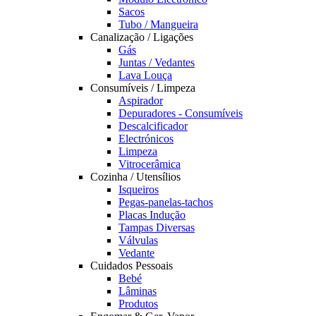
Sacos
Tubo / Mangueira
Canalização / Ligações
Gás
Juntas / Vedantes
Lava Louça
Consumíveis / Limpeza
Aspirador
Depuradores - Consumíveis
Descalcificador
Electrónicos
Limpeza
Vitrocerâmica
Cozinha / Utensílios
Isqueiros
Pegas-panelas-tachos
Placas Indução
Tampas Diversas
Válvulas
Vedante
Cuidados Pessoais
Bebé
Lâminas
Produtos