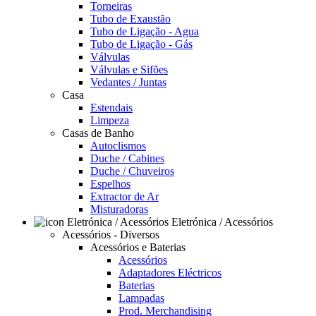
Torneiras
Tubo de Exaustão
Tubo de Ligação - Agua
Tubo de Ligação - Gás
Válvulas
Válvulas e Sifões
Vedantes / Juntas
Casa
Estendais
Limpeza
Casas de Banho
Autoclismos
Duche / Cabines
Duche / Chuveiros
Espelhos
Extractor de Ar
Misturadoras
Eletrónica / Acessórios
Acessórios - Diversos
Acessórios e Baterias
Acessórios
Adaptadores Eléctricos
Baterias
Lampadas
Prod. Merchandising