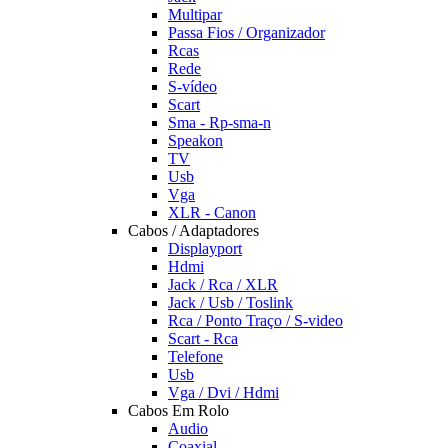
Multipar
Passa Fios / Organizador
Rcas
Rede
S-vídeo
Scart
Sma - Rp-sma-n
Speakon
TV
Usb
Vga
XLR - Canon
Cabos / Adaptadores
Displayport
Hdmi
Jack / Rca / XLR
Jack / Usb / Toslink
Rca / Ponto Traço / S-video
Scart - Rca
Telefone
Usb
Vga / Dvi / Hdmi
Cabos Em Rolo
Audio
Coaxial