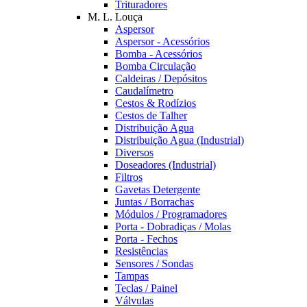
Trituradores
M. L. Louça
Aspersor
Aspersor - Acessórios
Bomba - Acessórios
Bomba Circulação
Caldeiras / Depósitos
Caudalímetro
Cestos & Rodízios
Cestos de Talher
Distribuição Agua
Distribuição Agua (Industrial)
Diversos
Doseadores (Industrial)
Filtros
Gavetas Detergente
Juntas / Borrachas
Módulos / Programadores
Porta - Dobradiças / Molas
Porta - Fechos
Resistências
Sensores / Sondas
Tampas
Teclas / Painel
Válvulas