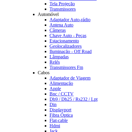
Tela Projeção
Transmissores
Automóvel
Adaptador Auto-rádio
Antena Auto
Câmeras
Chave Auto - Peças
Estacionamento
Geolocalizadores
Iluminação - Off Road
Lâmpadas
Relés
Transmissores Fm
Cabos
Adaptador de Viagem
Alimentação
Apple
Bnc / CCTV
Db9 / Db25 / Rs232 / Lpt
Din
Displayport
Fibra Óptica
Flat-cable
Hdmi
Jack