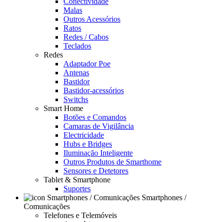
Conectividade
Malas
Outros Acessórios
Ratos
Redes / Cabos
Teclados
Redes
Adaptador Poe
Antenas
Bastidor
Bastidor-acessórios
Switchs
Smart Home
Botões e Comandos
Camaras de Vigilância
Electricidade
Hubs e Bridges
Iluminação Inteligente
Outros Produtos de Smarthome
Sensores e Detetores
Tablet & Smartphone
Suportes
Smartphones /
Comunicações
Telefones e Telemóveis