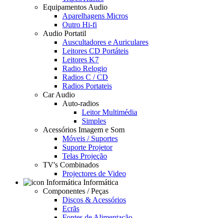
Equipamentos Audio
Aparelhagens Micros
Outro Hi-fi
Audio Portatil
Auscultadores e Auriculares
Leitores CD Portáteis
Leitores K7
Radio Relogio
Radios C / CD
Radios Portateis
Car Audio
Auto-radios
Leitor Multimédia
Simples
Acessórios Imagem e Som
Móveis / Suportes
Suporte Projetor
Telas Projeção
TV's Combinados
Projectores de Video
Informática
Componentes / Peças
Discos & Acessórios
Ecrãs
Fontes de Alimentação