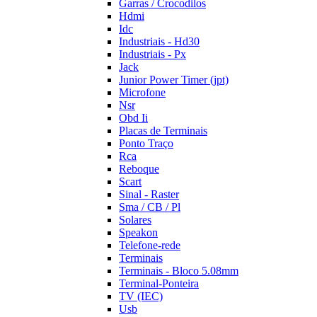
Garras / Crocodilos
Hdmi
Idc
Industriais - Hd30
Industriais - Px
Jack
Junior Power Timer (jpt)
Microfone
Nsr
Obd Ii
Placas de Terminais
Ponto Traço
Rca
Reboque
Scart
Sinal - Raster
Sma / CB / Pl
Solares
Speakon
Telefone-rede
Terminais
Terminais - Bloco 5.08mm
Terminal-Ponteira
TV (IEC)
Usb