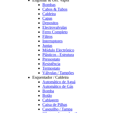
Engomar & Ger. Vapor
Bombas
Cabos & Tubos
Caldeira
Capas
Depositos
Electrovalvulas
Ferro Completo
Filtros
Interruptores
Juntas
Módulo Electrónico
Plásticos - Estrutura
Pressostato
Resistência
Termostato
Válvulas / Tampões
Esquentador / Caldeira
Automático de Aguá
Automático de Gás
Bomba
Botão
Cablagem
Caixa de Pilhas
Casquilho / Tampa