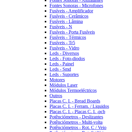
Fontes Sonoras - Altifalantes
Fontes Sonoras - Microfones
Fusíveis - Amplificador
Fusíveis - Cerâmicos
Fusíveis - Lâmina
Fusíveis - N
Fusíveis - Porta Fusíveis
Fusíveis - Térmicos
Fusíveis - Tr5
Fusíveis - Vidro
Leds - Diversos
Leds - Foto-diodos
Leds - Painel
Leds - Smd
Leds - Suportes
Motores
Módulos Laser
Módulos Termoeléctricos
Outros
Placas C. I. - Bread Boards
Placas C. I. - Ferram. / Liquidos
Placas C. I. - Placas C. I. -pcb
Potênciómetros - Deslizantes
Potênciómetros - Multi-volta
Potênciómetros - Rot. C / Veio