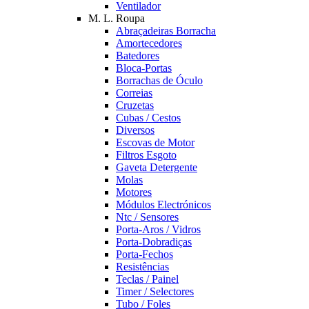
Ventilador
M. L. Roupa
Abraçadeiras Borracha
Amortecedores
Batedores
Bloca-Portas
Borrachas de Óculo
Correias
Cruzetas
Cubas / Cestos
Diversos
Escovas de Motor
Filtros Esgoto
Gaveta Detergente
Molas
Motores
Módulos Electrónicos
Ntc / Sensores
Porta-Aros / Vidros
Porta-Dobradiças
Porta-Fechos
Resistências
Teclas / Painel
Timer / Selectores
Tubo / Foles