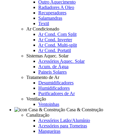
Outro Aquecimento
Radiadores A Oleo
Recuperadores
Salamandras
Textil
Ar Condicionado
Ar Cond. Com Split
Ar Cond. Inverter
Ar Cond. Multi-split
Ar Cond. Portatil
Sistemas Aquec. Solar
Acessórios Aquec. Solar
Acum. de Água
Paineis Solares
Tratamento de Ar
Desumidificadores
Humidificadores
Purificadores de Ar
Ventilação
Ventoinhas
Casa & Construção
Canalização
Acessórios Latão/Alumínio
Acessórios para Torneiras
Mangueiras