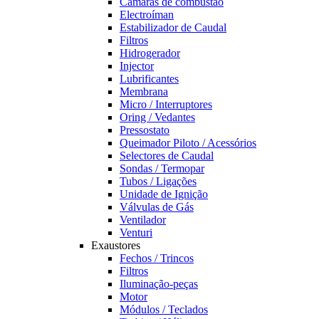
Câmaras de combustão
Electroíman
Estabilizador de Caudal
Filtros
Hidrogerador
Injector
Lubrificantes
Membrana
Micro / Interruptores
Oring / Vedantes
Pressostato
Queimador Piloto / Acessórios
Selectores de Caudal
Sondas / Termopar
Tubos / Ligações
Unidade de Ignição
Válvulas de Gás
Ventilador
Venturi
Exaustores
Fechos / Trincos
Filtros
Iluminação-peças
Motor
Módulos / Teclados