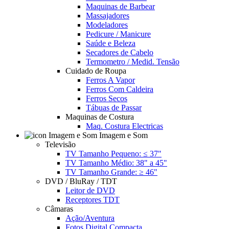
Maquinas de Barbear
Massajadores
Modeladores
Pedicure / Manicure
Saúde e Beleza
Secadores de Cabelo
Termometro / Medid. Tensão
Cuidado de Roupa
Ferros A Vapor
Ferros Com Caldeira
Ferros Secos
Tábuas de Passar
Maquinas de Costura
Maq. Costura Electricas
Imagem e Som
Televisão
TV Tamanho Pequeno: ≤ 37"
TV Tamanho Médio: 38" a 45"
TV Tamanho Grande: ≥ 46"
DVD / BluRay / TDT
Leitor de DVD
Receptores TDT
Câmaras
Ação/Aventura
Fotos Digital Compacta