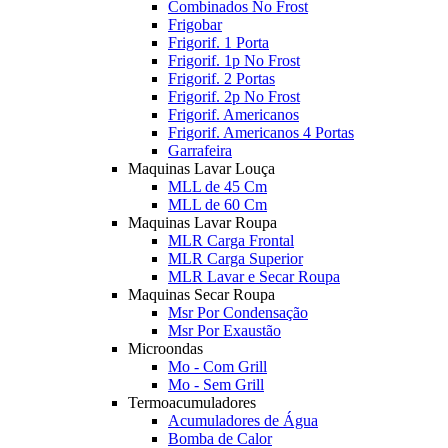
Combinados No Frost
Frigobar
Frigorif. 1 Porta
Frigorif. 1p No Frost
Frigorif. 2 Portas
Frigorif. 2p No Frost
Frigorif. Americanos
Frigorif. Americanos 4 Portas
Garrafeira
Maquinas Lavar Louça
MLL de 45 Cm
MLL de 60 Cm
Maquinas Lavar Roupa
MLR Carga Frontal
MLR Carga Superior
MLR Lavar e Secar Roupa
Maquinas Secar Roupa
Msr Por Condensação
Msr Por Exaustão
Microondas
Mo - Com Grill
Mo - Sem Grill
Termoacumuladores
Acumuladores de Água
Bomba de Calor