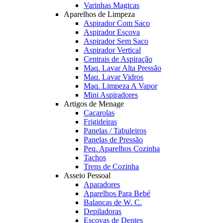
Varinhas Magicas
Aparelhos de Limpeza
Aspirador Com Saco
Aspirador Escova
Aspirador Sem Saco
Aspirador Vertical
Centrais de Aspiração
Maq. Lavar Alta Pressão
Maq. Lavar Vidros
Maq. Limpeza A Vapor
Mini Aspiradores
Artigos de Menage
Caçarolas
Frigideiras
Panelas / Tabuleiros
Panelas de Pressão
Peq. Aparelhos Cozinha
Tachos
Trens de Cozinha
Asseio Pessoal
Aparadores
Aparelhos Para Bebé
Balanças de W. C.
Depiladoras
Escovas de Dentes