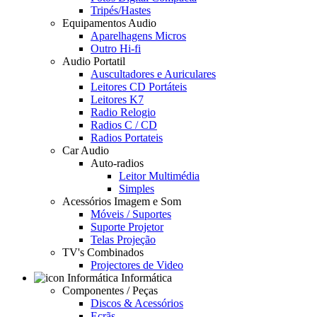
Tripés/Hastes
Equipamentos Audio
Aparelhagens Micros
Outro Hi-fi
Audio Portatil
Auscultadores e Auriculares
Leitores CD Portáteis
Leitores K7
Radio Relogio
Radios C / CD
Radios Portateis
Car Audio
Auto-radios
Leitor Multimédia
Simples
Acessórios Imagem e Som
Móveis / Suportes
Suporte Projetor
Telas Projeção
TV's Combinados
Projectores de Video
Informática
Componentes / Peças
Discos & Acessórios
Ecrãs