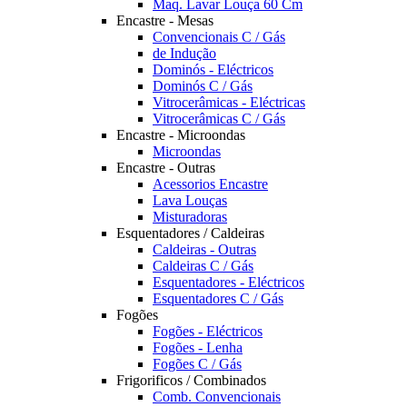
Maq. Lavar Louça 60 Cm
Encastre - Mesas
Convencionais C / Gás
de Indução
Dominós - Eléctricos
Dominós C / Gás
Vitrocerâmicas - Eléctricas
Vitrocerâmicas C / Gás
Encastre - Microondas
Microondas
Encastre - Outras
Acessorios Encastre
Lava Louças
Misturadoras
Esquentadores / Caldeiras
Caldeiras - Outras
Caldeiras C / Gás
Esquentadores - Eléctricos
Esquentadores C / Gás
Fogões
Fogões - Eléctricos
Fogões - Lenha
Fogões C / Gás
Frigorificos / Combinados
Comb. Convencionais