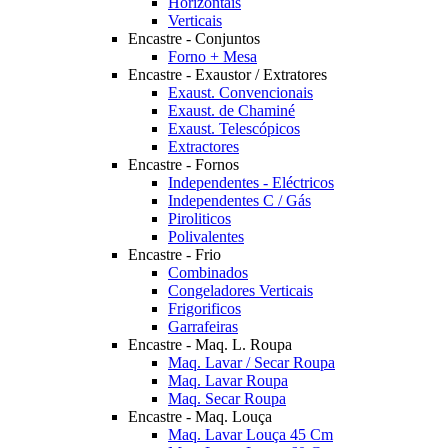
Horizontais
Verticais
Encastre - Conjuntos
Forno + Mesa
Encastre - Exaustor / Extratores
Exaust. Convencionais
Exaust. de Chaminé
Exaust. Telescópicos
Extractores
Encastre - Fornos
Independentes - Eléctricos
Independentes C / Gás
Piroliticos
Polivalentes
Encastre - Frio
Combinados
Congeladores Verticais
Frigorificos
Garrafeiras
Encastre - Maq. L. Roupa
Maq. Lavar / Secar Roupa
Maq. Lavar Roupa
Maq. Secar Roupa
Encastre - Maq. Louça
Maq. Lavar Louça 45 Cm