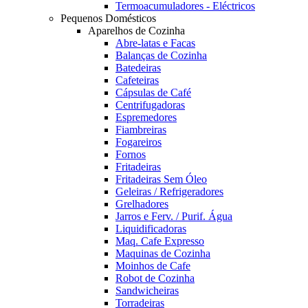
Termoacumuladores - Eléctricos
Pequenos Domésticos
Aparelhos de Cozinha
Abre-latas e Facas
Balanças de Cozinha
Batedeiras
Cafeteiras
Cápsulas de Café
Centrifugadoras
Espremedores
Fiambreiras
Fogareiros
Fornos
Fritadeiras
Fritadeiras Sem Óleo
Geleiras / Refrigeradores
Grelhadores
Jarros e Ferv. / Purif. Água
Liquidificadoras
Maq. Cafe Expresso
Maquinas de Cozinha
Moinhos de Cafe
Robot de Cozinha
Sandwicheiras
Torradeiras