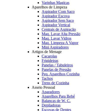
Varinhas Magicas
Aparelhos de Limpeza
Aspirador Com Saco
Aspirador Escova
Aspirador Sem Saco
Aspirador Vertical
Centrais de Aspiração
Maq. Lavar Alta Pressão
Maq. Lavar Vidros
Maq. Limpeza A Vapor
Mini Aspiradores
Artigos de Menage
Caçarolas
Frigideiras
Panelas / Tabuleiros
Panelas de Pressão
Peq. Aparelhos Cozinha
Tachos
Trens de Cozinha
Asseio Pessoal
Aparadores
Aparelhos Para Bebé
Balanças de W. C.
Depiladoras
Escovas de Dentes