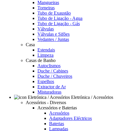
Mangueiras
Torneiras
Tubo de Exaustão
Tubo de Ligação - Agua
Tubo de Ligação - Gás
Válvulas
Válvulas e Sifões
Vedantes / Juntas
Casa
Estendais
Limpeza
Casas de Banho
Autoclismos
Duche / Cabines
Duche / Chuveiros
Espelhos
Extractor de Ar
Misturadoras
Eletrónica / Acessórios
Acessórios - Diversos
Acessórios e Baterias
Acessórios
Adaptadores Eléctricos
Baterias
Lampadas