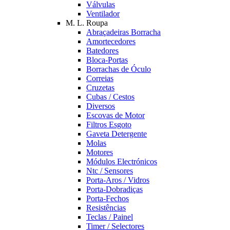
Válvulas
Ventilador
M. L. Roupa
Abraçadeiras Borracha
Amortecedores
Batedores
Bloca-Portas
Borrachas de Óculo
Correias
Cruzetas
Cubas / Cestos
Diversos
Escovas de Motor
Filtros Esgoto
Gaveta Detergente
Molas
Motores
Módulos Electrónicos
Ntc / Sensores
Porta-Aros / Vidros
Porta-Dobradiças
Porta-Fechos
Resistências
Teclas / Painel
Timer / Selectores