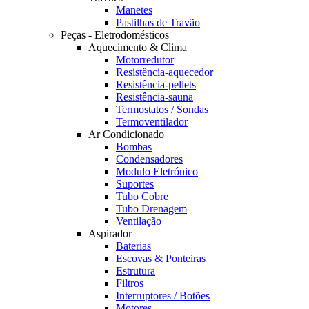
Manetes
Pastilhas de Travão
Peças - Eletrodomésticos
Aquecimento & Clima
Motorredutor
Resistência-aquecedor
Resistência-pellets
Resistência-sauna
Termostatos / Sondas
Termoventilador
Ar Condicionado
Bombas
Condensadores
Modulo Eletrónico
Suportes
Tubo Cobre
Tubo Drenagem
Ventilação
Aspirador
Baterias
Escovas & Ponteiras
Estrutura
Filtros
Interruptores / Botões
Motores