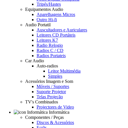
Tripés/Hastes
Equipamentos Audio
Aparelhagens Micros
Outro Hi-fi
Audio Portatil
Auscultadores e Auriculares
Leitores CD Portáteis
Leitores K7
Radio Relogio
Radios C / CD
Radios Portateis
Car Audio
Auto-radios
Leitor Multimédia
Simples
Acessórios Imagem e Som
Móveis / Suportes
Suporte Projetor
Telas Projeção
TV's Combinados
Projectores de Video
Informática
Componentes / Peças
Discos & Acessórios
Ecrãs