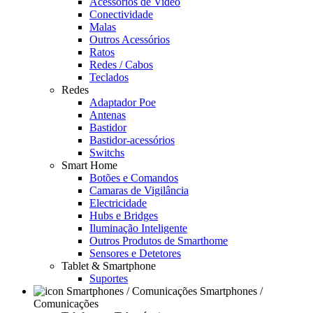
Acessórios de Video
Conectividade
Malas
Outros Acessórios
Ratos
Redes / Cabos
Teclados
Redes
Adaptador Poe
Antenas
Bastidor
Bastidor-acessórios
Switchs
Smart Home
Botões e Comandos
Camaras de Vigilância
Electricidade
Hubs e Bridges
Iluminação Inteligente
Outros Produtos de Smarthome
Sensores e Detetores
Tablet & Smartphone
Suportes
Smartphones /
Comunicações