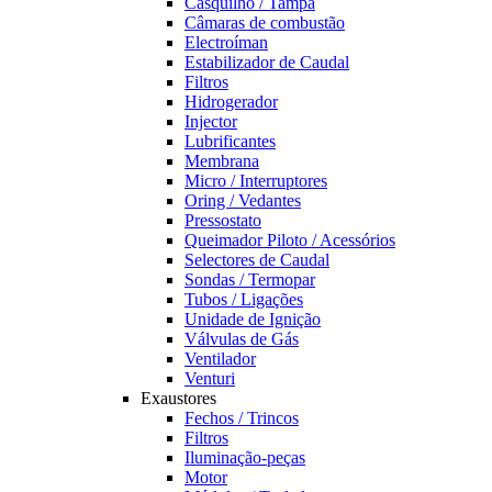
Casquilho / Tampa
Câmaras de combustão
Electroíman
Estabilizador de Caudal
Filtros
Hidrogerador
Injector
Lubrificantes
Membrana
Micro / Interruptores
Oring / Vedantes
Pressostato
Queimador Piloto / Acessórios
Selectores de Caudal
Sondas / Termopar
Tubos / Ligações
Unidade de Ignição
Válvulas de Gás
Ventilador
Venturi
Exaustores
Fechos / Trincos
Filtros
Iluminação-peças
Motor