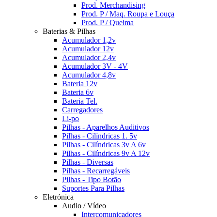
Prod. Merchandising
Prod. P / Maq. Roupa e Louça
Prod. P / Queima
Baterias & Pilhas
Acumulador 1,2v
Acumulador 12v
Acumulador 2,4v
Acumulador 3V - 4V
Acumulador 4,8v
Bateria 12v
Bateria 6v
Bateria Tel.
Carregadores
Li-po
Pilhas - Aparelhos Auditivos
Pilhas - Cilíndricas 1. 5v
Pilhas - Cilíndricas 3v A 6v
Pilhas - Cilíndricas 9v A 12v
Pilhas - Diversas
Pilhas - Recarregáveis
Pilhas - Tipo Botão
Suportes Para Pilhas
Eletrónica
Audio / Vídeo
Intercomunicadores