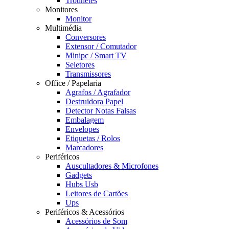
Trotinetes
Monitores
Monitor
Multimédia
Conversores
Extensor / Comutador
Minipc / Smart TV
Seletores
Transmissores
Office / Papelaria
Agrafos / Agrafador
Destruidora Papel
Detector Notas Falsas
Embalagem
Envelopes
Etiquetas / Rolos
Marcadores
Periféricos
Auscultadores & Microfones
Gadgets
Hubs Usb
Leitores de Cartões
Ups
Periféricos & Acessórios
Acessórios de Som