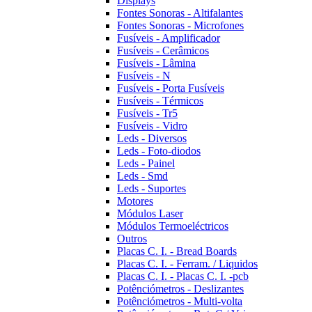
Displays
Fontes Sonoras - Altifalantes
Fontes Sonoras - Microfones
Fusíveis - Amplificador
Fusíveis - Cerâmicos
Fusíveis - Lâmina
Fusíveis - N
Fusíveis - Porta Fusíveis
Fusíveis - Térmicos
Fusíveis - Tr5
Fusíveis - Vidro
Leds - Diversos
Leds - Foto-diodos
Leds - Painel
Leds - Smd
Leds - Suportes
Motores
Módulos Laser
Módulos Termoeléctricos
Outros
Placas C. I. - Bread Boards
Placas C. I. - Ferram. / Liquidos
Placas C. I. - Placas C. I. -pcb
Potênciómetros - Deslizantes
Potênciómetros - Multi-volta