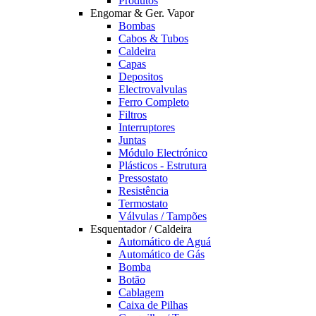
Produtos
Engomar & Ger. Vapor
Bombas
Cabos & Tubos
Caldeira
Capas
Depositos
Electrovalvulas
Ferro Completo
Filtros
Interruptores
Juntas
Módulo Electrónico
Plásticos - Estrutura
Pressostato
Resistência
Termostato
Válvulas / Tampões
Esquentador / Caldeira
Automático de Aguá
Automático de Gás
Bomba
Botão
Cablagem
Caixa de Pilhas