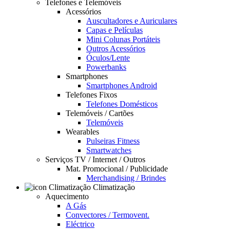
Telefones e Telemóveis
Acessórios
Auscultadores e Auriculares
Capas e Películas
Mini Colunas Portáteis
Outros Acessórios
Óculos/Lente
Powerbanks
Smartphones
Smartphones Android
Telefones Fixos
Telefones Domésticos
Telemóveis / Cartões
Telemóveis
Wearables
Pulseiras Fitness
Smartwatches
Serviços TV / Internet / Outros
Mat. Promocional / Publicidade
Merchandising / Brindes
Climatização
Aquecimento
A Gás
Convectores / Termovent.
Eléctrico