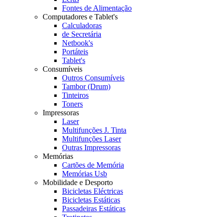
Fontes de Alimentação
Computadores e Tablet's
Calculadoras
de Secretária
Netbook's
Portáteis
Tablet's
Consumíveis
Outros Consumíveis
Tambor (Drum)
Tinteiros
Toners
Impressoras
Laser
Multifunções J. Tinta
Multifunções Laser
Outras Impressoras
Memórias
Cartões de Memória
Memórias Usb
Mobilidade e Desporto
Bicicletas Eléctricas
Bicicletas Estáticas
Passadeiras Estáticas