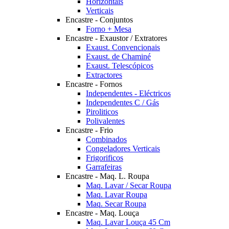
Horizontais
Verticais
Encastre - Conjuntos
Forno + Mesa
Encastre - Exaustor / Extratores
Exaust. Convencionais
Exaust. de Chaminé
Exaust. Telescópicos
Extractores
Encastre - Fornos
Independentes - Eléctricos
Independentes C / Gás
Piroliticos
Polivalentes
Encastre - Frio
Combinados
Congeladores Verticais
Frigorificos
Garrafeiras
Encastre - Maq. L. Roupa
Maq. Lavar / Secar Roupa
Maq. Lavar Roupa
Maq. Secar Roupa
Encastre - Maq. Louça
Maq. Lavar Louça 45 Cm