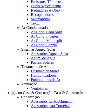
Emissores Térmicos
Outro Aquecimento
Radiadores A Oleo
Recuperadores
Salamandras
Textil
Ar Condicionado
Ar Cond. Com Split
Ar Cond. Inverter
Ar Cond. Multi-split
Ar Cond. Portatil
Sistemas Aquec. Solar
Acessórios Aquec. Solar
Acum. de Água
Paineis Solares
Tratamento de Ar
Desumidificadores
Humidificadores
Purificadores de Ar
Ventilação
Ventoinhas
Casa & Construção
Canalização
Acessórios Latão/Alumínio
Acessórios para Torneiras