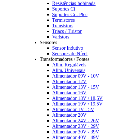
Resistências-bobinada
Suportes Ci
Suportes Ci - Plcc
Termistores
Transistors
Triacs / Tiristor
Varistors
Sensores
Sensor Indutivo
Sensores de Nível
Transformadores / Fontes
Alim. Reguláveis
Alim. Universais
Alimentador 09V - 10V
Alimentador 12V
Alimentador 13V - 15V
Alimentador 16V
Alimentador 18V / 18,5V
Alimentador 19V / 19,5V
Alimentador 1V - 5V
Alimentador 20V
Alimentador 24V - 26V
Alimentador 28V - 29V
Alimentador 30V - 39V
Alimentador 40V - 49V