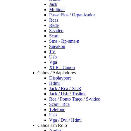
Jack
Multipar
Passa Fios / Organizador
Rcas
Rede
S-vídeo
Scart
Sma - Rp-sma-n
Speakon
TV
Usb
Vga
XLR - Canon
Cabos / Adaptadores
Displayport
Hdmi
Jack / Rca / XLR
Jack / Usb / Toslink
Rca / Ponto Traço / S-video
Scart - Rca
Telefone
Usb
Vga / Dvi / Hdmi
Cabos Em Rolo
Audio