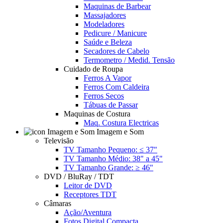
Maquinas de Barbear
Massajadores
Modeladores
Pedicure / Manicure
Saúde e Beleza
Secadores de Cabelo
Termometro / Medid. Tensão
Cuidado de Roupa
Ferros A Vapor
Ferros Com Caldeira
Ferros Secos
Tábuas de Passar
Maquinas de Costura
Maq. Costura Electricas
Imagem e Som
Televisão
TV Tamanho Pequeno: ≤ 37"
TV Tamanho Médio: 38" a 45"
TV Tamanho Grande: ≥ 46"
DVD / BluRay / TDT
Leitor de DVD
Receptores TDT
Câmaras
Ação/Aventura
Fotos Digital Compacta