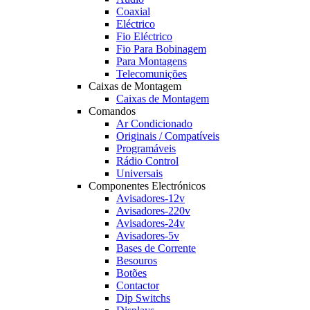
Coaxial
Eléctrico
Fio Eléctrico
Fio Para Bobinagem
Para Montagens
Telecomunições
Caixas de Montagem
Caixas de Montagem
Comandos
Ar Condicionado
Originais / Compatíveis
Programáveis
Rádio Control
Universais
Componentes Electrónicos
Avisadores-12v
Avisadores-220v
Avisadores-24v
Avisadores-5v
Bases de Corrente
Besouros
Botões
Contactor
Dip Switchs