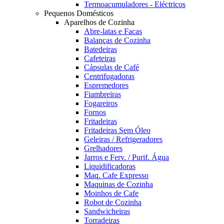
Termoacumuladores - Eléctricos
Pequenos Domésticos
Aparelhos de Cozinha
Abre-latas e Facas
Balanças de Cozinha
Batedeiras
Cafeteiras
Cápsulas de Café
Centrifugadoras
Espremedores
Fiambreiras
Fogareiros
Fornos
Fritadeiras
Fritadeiras Sem Óleo
Geleiras / Refrigeradores
Grelhadores
Jarros e Ferv. / Purif. Água
Liquidificadoras
Maq. Cafe Expresso
Maquinas de Cozinha
Moinhos de Cafe
Robot de Cozinha
Sandwicheiras
Torradeiras