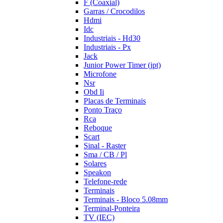
F (Coaxial)
Garras / Crocodilos
Hdmi
Idc
Industriais - Hd30
Industriais - Px
Jack
Junior Power Timer (jpt)
Microfone
Nsr
Obd Ii
Placas de Terminais
Ponto Traço
Rca
Reboque
Scart
Sinal - Raster
Sma / CB / Pl
Solares
Speakon
Telefone-rede
Terminais
Terminais - Bloco 5.08mm
Terminal-Ponteira
TV (IEC)