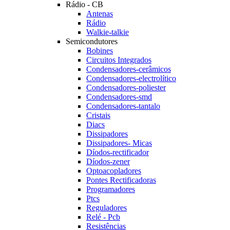
Rádio - CB
Antenas
Rádio
Walkie-talkie
Semicondutores
Bobines
Circuitos Integrados
Condensadores-cerâmicos
Condensadores-electrolítico
Condensadores-poliester
Condensadores-smd
Condensadores-tantalo
Cristais
Diacs
Dissipadores
Dissipadores- Micas
Díodos-rectificador
Díodos-zener
Optoacopladores
Pontes Rectificadoras
Programadores
Ptcs
Reguladores
Relé - Pcb
Resistências