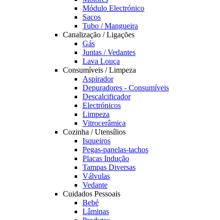
Módulo Electrónico
Sacos
Tubo / Mangueira
Canalização / Ligações
Gás
Juntas / Vedantes
Lava Louça
Consumíveis / Limpeza
Aspirador
Depuradores - Consumíveis
Descalcificador
Electrónicos
Limpeza
Vitrocerâmica
Cozinha / Utensílios
Isqueiros
Pegas-panelas-tachos
Placas Indução
Tampas Diversas
Válvulas
Vedante
Cuidados Pessoais
Bebé
Lâminas