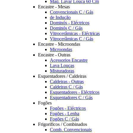
Maq. Lavar Louça 60 Cm
Encastre - Mesas
Convencionais C / Gás
de Indução
Dominós - Eléctricos
Dominós C / Gás
Vitrocerâmicas - Eléctricas
Vitrocerâmicas C / Gás
Encastre - Microondas
Microondas
Encastre - Outras
Acessorios Encastre
Lava Louças
Misturadoras
Esquentadores / Caldeiras
Caldeiras - Outras
Caldeiras C / Gás
Esquentadores - Eléctricos
Esquentadores C / Gás
Fogões
Fogões - Eléctricos
Fogões - Lenha
Fogões C / Gás
Frigorificos / Combinados
Comb. Convencionais