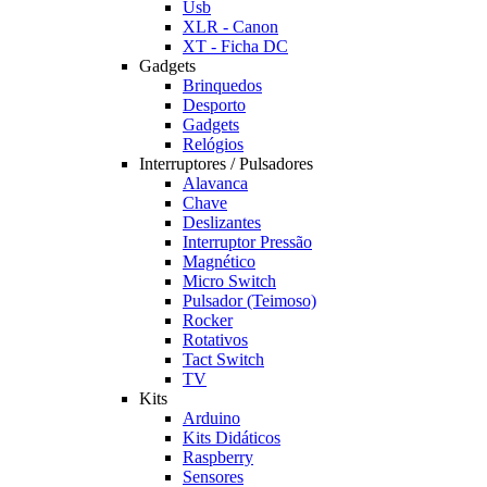
Usb
XLR - Canon
XT - Ficha DC
Gadgets
Brinquedos
Desporto
Gadgets
Relógios
Interruptores / Pulsadores
Alavanca
Chave
Deslizantes
Interruptor Pressão
Magnético
Micro Switch
Pulsador (Teimoso)
Rocker
Rotativos
Tact Switch
TV
Kits
Arduino
Kits Didáticos
Raspberry
Sensores