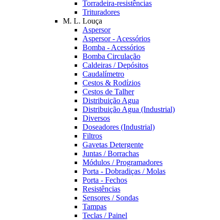
Torradeira-resistências
Trituradores
M. L. Louça
Aspersor
Aspersor - Acessórios
Bomba - Acessórios
Bomba Circulação
Caldeiras / Depósitos
Caudalímetro
Cestos & Rodízios
Cestos de Talher
Distribuição Agua
Distribuição Agua (Industrial)
Diversos
Doseadores (Industrial)
Filtros
Gavetas Detergente
Juntas / Borrachas
Módulos / Programadores
Porta - Dobradiças / Molas
Porta - Fechos
Resistências
Sensores / Sondas
Tampas
Teclas / Painel