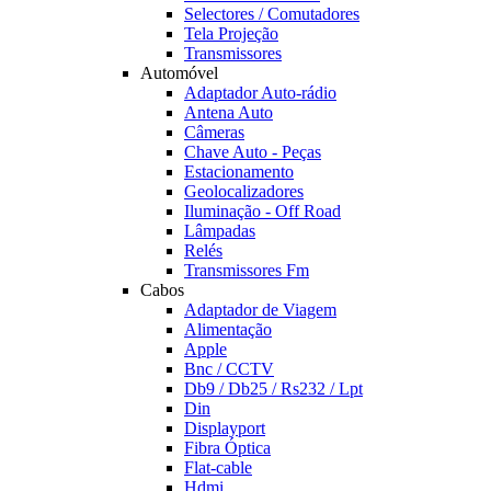
Selectores / Comutadores
Tela Projeção
Transmissores
Automóvel
Adaptador Auto-rádio
Antena Auto
Câmeras
Chave Auto - Peças
Estacionamento
Geolocalizadores
Iluminação - Off Road
Lâmpadas
Relés
Transmissores Fm
Cabos
Adaptador de Viagem
Alimentação
Apple
Bnc / CCTV
Db9 / Db25 / Rs232 / Lpt
Din
Displayport
Fibra Óptica
Flat-cable
Hdmi