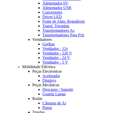
Alimentador 6V
Alimentador USB
Conversores
Driver LED
Fonte de Alim. Reguláveis
Transf. Toroidais
Transformadores Ac
Transformadores Para Pcb
Ventiladores
Grelhas
Ventilador - 12v
Ventilador - 220 V
Ventilador - 24 V
Ventilador - 5 V
Mobilidade Eléctrica
Peças Electronicas
Acelerador
Displays
Peças Mecânicas
Descanso / Suporte
Guarda Lamas
Rodas
Câmaras de Ar
Pneus
Travões