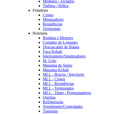
Módulos / Teclados
Turbina / Hélice
Fritadeira
Cestos
Misturadores
Resistências
Termostato
Hotelaria
Bombas e Motores
Cortador de Legumes
Descascador de Batata
Faca Kebab
Interruptores/Sinalizadores
M. Gelo
Maquina de Sumo
Maquina Kebab
MLL - Braços / Injectores
MLL - Cestos
MLL - Resistências
MLL - Termostatos
MLL - Timer / Programadores
Queima
Refrigeração
Termómetro/Controlador
Torneiras