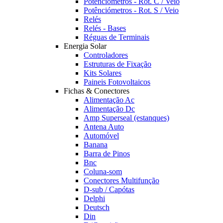
Potênciómetros - Rot. C / Veio
Potênciómetros - Rot. S / Veio
Relés
Relés - Bases
Réguas de Terminais
Energia Solar
Controladores
Estruturas de Fixação
Kits Solares
Paineis Fotovoltaicos
Fichas & Conectores
Alimentação Ac
Alimentação Dc
Amp Superseal (estanques)
Antena Auto
Automóvel
Banana
Barra de Pinos
Bnc
Coluna-som
Conectores Multifunção
D-sub / Capótas
Delphi
Deutsch
Din