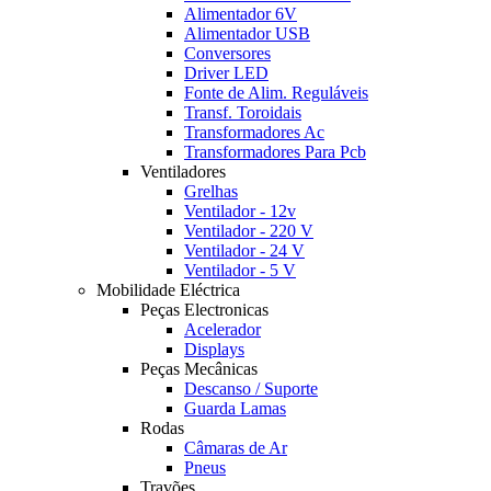
Alimentador 6V
Alimentador USB
Conversores
Driver LED
Fonte de Alim. Reguláveis
Transf. Toroidais
Transformadores Ac
Transformadores Para Pcb
Ventiladores
Grelhas
Ventilador - 12v
Ventilador - 220 V
Ventilador - 24 V
Ventilador - 5 V
Mobilidade Eléctrica
Peças Electronicas
Acelerador
Displays
Peças Mecânicas
Descanso / Suporte
Guarda Lamas
Rodas
Câmaras de Ar
Pneus
Travões