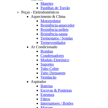
Manetes
Pastilhas de Travão
Peças - Eletrodomésticos
Aquecimento & Clima
Motorredutor
Resistência-aquecedor
Resistência-pellets
Resistência-sauna
Termostatos / Sondas
Termoventilador
Ar Condicionado
Bombas
Condensadores
Modulo Eletrónico
Suportes
Tubo Cobre
Tubo Drenagem
Ventilação
Aspirador
Baterias
Escovas & Ponteiras
Estrutura
Filtros
Interruptores / Botões
Motores