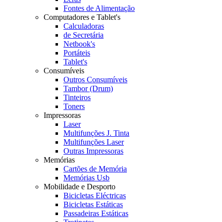
Fontes de Alimentação
Computadores e Tablet's
Calculadoras
de Secretária
Netbook's
Portáteis
Tablet's
Consumíveis
Outros Consumíveis
Tambor (Drum)
Tinteiros
Toners
Impressoras
Laser
Multifunções J. Tinta
Multifunções Laser
Outras Impressoras
Memórias
Cartões de Memória
Memórias Usb
Mobilidade e Desporto
Bicicletas Eléctricas
Bicicletas Estáticas
Passadeiras Estáticas