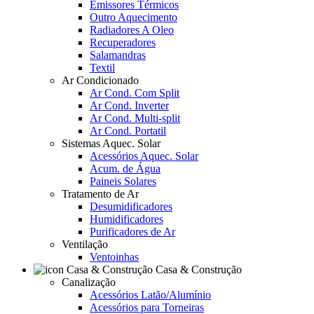
Emissores Térmicos
Outro Aquecimento
Radiadores A Oleo
Recuperadores
Salamandras
Textil
Ar Condicionado
Ar Cond. Com Split
Ar Cond. Inverter
Ar Cond. Multi-split
Ar Cond. Portatil
Sistemas Aquec. Solar
Acessórios Aquec. Solar
Acum. de Água
Paineis Solares
Tratamento de Ar
Desumidificadores
Humidificadores
Purificadores de Ar
Ventilação
Ventoinhas
Casa & Construção
Canalização
Acessórios Latão/Alumínio
Acessórios para Torneiras