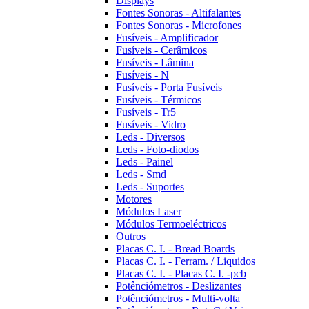
Displays
Fontes Sonoras - Altifalantes
Fontes Sonoras - Microfones
Fusíveis - Amplificador
Fusíveis - Cerâmicos
Fusíveis - Lâmina
Fusíveis - N
Fusíveis - Porta Fusíveis
Fusíveis - Térmicos
Fusíveis - Tr5
Fusíveis - Vidro
Leds - Diversos
Leds - Foto-diodos
Leds - Painel
Leds - Smd
Leds - Suportes
Motores
Módulos Laser
Módulos Termoeléctricos
Outros
Placas C. I. - Bread Boards
Placas C. I. - Ferram. / Liquidos
Placas C. I. - Placas C. I. -pcb
Potênciómetros - Deslizantes
Potênciómetros - Multi-volta