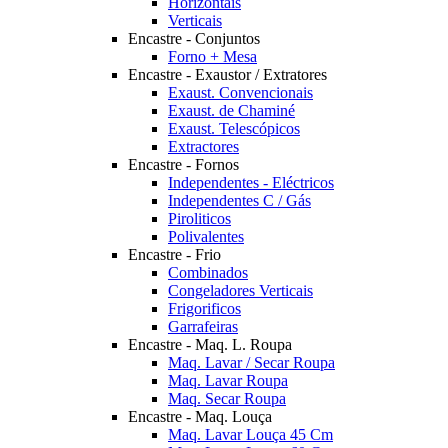
Horizontais
Verticais
Encastre - Conjuntos
Forno + Mesa
Encastre - Exaustor / Extratores
Exaust. Convencionais
Exaust. de Chaminé
Exaust. Telescópicos
Extractores
Encastre - Fornos
Independentes - Eléctricos
Independentes C / Gás
Piroliticos
Polivalentes
Encastre - Frio
Combinados
Congeladores Verticais
Frigorificos
Garrafeiras
Encastre - Maq. L. Roupa
Maq. Lavar / Secar Roupa
Maq. Lavar Roupa
Maq. Secar Roupa
Encastre - Maq. Louça
Maq. Lavar Louça 45 Cm