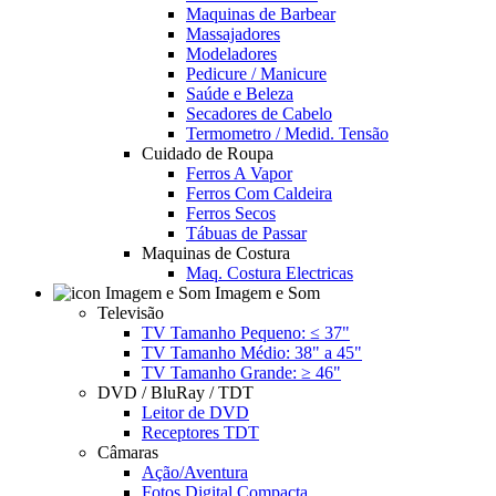
Maquinas de Barbear
Massajadores
Modeladores
Pedicure / Manicure
Saúde e Beleza
Secadores de Cabelo
Termometro / Medid. Tensão
Cuidado de Roupa
Ferros A Vapor
Ferros Com Caldeira
Ferros Secos
Tábuas de Passar
Maquinas de Costura
Maq. Costura Electricas
Imagem e Som
Televisão
TV Tamanho Pequeno: ≤ 37"
TV Tamanho Médio: 38" a 45"
TV Tamanho Grande: ≥ 46"
DVD / BluRay / TDT
Leitor de DVD
Receptores TDT
Câmaras
Ação/Aventura
Fotos Digital Compacta