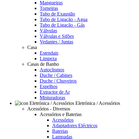
Mangueiras
Torneiras
Tubo de Exaustão
Tubo de Ligação - Agua
Tubo de Ligação - Gás
Válvulas
Válvulas e Sifões
Vedantes / Juntas
Casa
Estendais
Limpeza
Casas de Banho
Autoclismos
Duche / Cabines
Duche / Chuveiros
Espelhos
Extractor de Ar
Misturadoras
Eletrónica / Acessórios
Acessórios - Diversos
Acessórios e Baterias
Acessórios
Adaptadores Eléctricos
Baterias
Lampadas