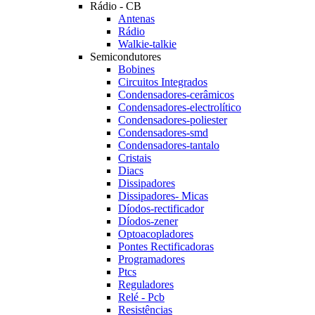
Rádio - CB
Antenas
Rádio
Walkie-talkie
Semicondutores
Bobines
Circuitos Integrados
Condensadores-cerâmicos
Condensadores-electrolítico
Condensadores-poliester
Condensadores-smd
Condensadores-tantalo
Cristais
Diacs
Dissipadores
Dissipadores- Micas
Díodos-rectificador
Díodos-zener
Optoacopladores
Pontes Rectificadoras
Programadores
Ptcs
Reguladores
Relé - Pcb
Resistências