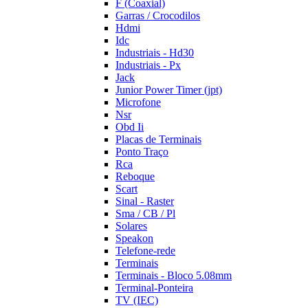
F (Coaxial)
Garras / Crocodilos
Hdmi
Idc
Industriais - Hd30
Industriais - Px
Jack
Junior Power Timer (jpt)
Microfone
Nsr
Obd Ii
Placas de Terminais
Ponto Traço
Rca
Reboque
Scart
Sinal - Raster
Sma / CB / Pl
Solares
Speakon
Telefone-rede
Terminais
Terminais - Bloco 5.08mm
Terminal-Ponteira
TV (IEC)