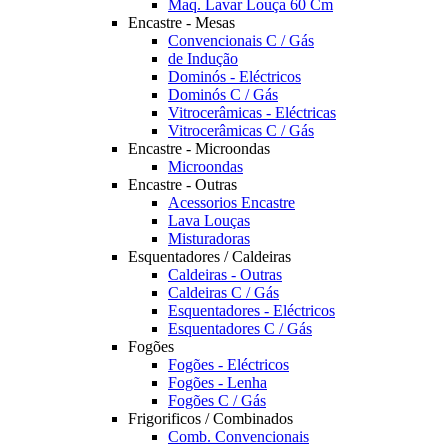
Maq. Lavar Louça 60 Cm
Encastre - Mesas
Convencionais C / Gás
de Indução
Dominós - Eléctricos
Dominós C / Gás
Vitrocerâmicas - Eléctricas
Vitrocerâmicas C / Gás
Encastre - Microondas
Microondas
Encastre - Outras
Acessorios Encastre
Lava Louças
Misturadoras
Esquentadores / Caldeiras
Caldeiras - Outras
Caldeiras C / Gás
Esquentadores - Eléctricos
Esquentadores C / Gás
Fogões
Fogões - Eléctricos
Fogões - Lenha
Fogões C / Gás
Frigorificos / Combinados
Comb. Convencionais