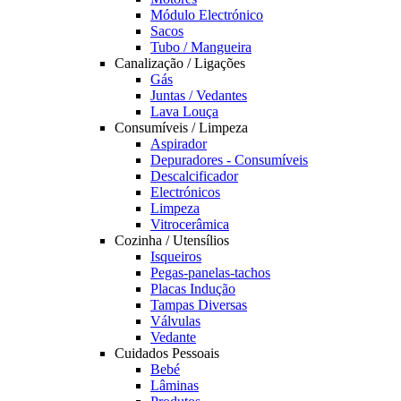
Módulo Electrónico
Sacos
Tubo / Mangueira
Canalização / Ligações
Gás
Juntas / Vedantes
Lava Louça
Consumíveis / Limpeza
Aspirador
Depuradores - Consumíveis
Descalcificador
Electrónicos
Limpeza
Vitrocerâmica
Cozinha / Utensílios
Isqueiros
Pegas-panelas-tachos
Placas Indução
Tampas Diversas
Válvulas
Vedante
Cuidados Pessoais
Bebé
Lâminas