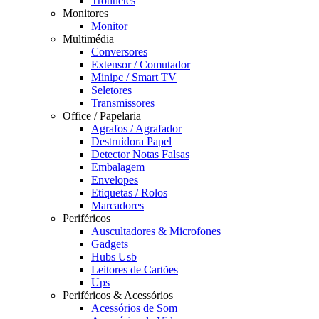
Trotinetes
Monitores
Monitor
Multimédia
Conversores
Extensor / Comutador
Minipc / Smart TV
Seletores
Transmissores
Office / Papelaria
Agrafos / Agrafador
Destruidora Papel
Detector Notas Falsas
Embalagem
Envelopes
Etiquetas / Rolos
Marcadores
Periféricos
Auscultadores & Microfones
Gadgets
Hubs Usb
Leitores de Cartões
Ups
Periféricos & Acessórios
Acessórios de Som