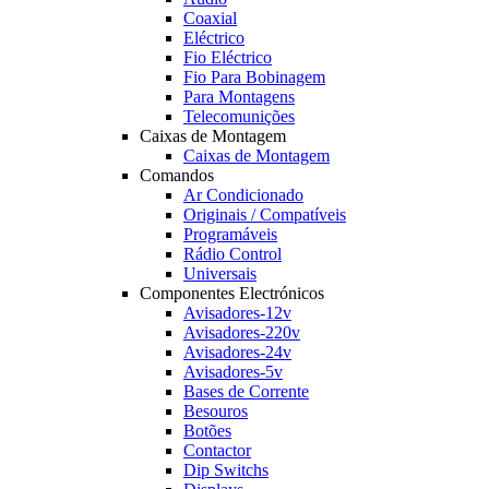
Coaxial
Eléctrico
Fio Eléctrico
Fio Para Bobinagem
Para Montagens
Telecomunições
Caixas de Montagem
Caixas de Montagem
Comandos
Ar Condicionado
Originais / Compatíveis
Programáveis
Rádio Control
Universais
Componentes Electrónicos
Avisadores-12v
Avisadores-220v
Avisadores-24v
Avisadores-5v
Bases de Corrente
Besouros
Botões
Contactor
Dip Switchs