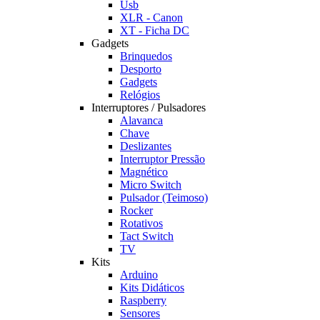
Usb
XLR - Canon
XT - Ficha DC
Gadgets
Brinquedos
Desporto
Gadgets
Relógios
Interruptores / Pulsadores
Alavanca
Chave
Deslizantes
Interruptor Pressão
Magnético
Micro Switch
Pulsador (Teimoso)
Rocker
Rotativos
Tact Switch
TV
Kits
Arduino
Kits Didáticos
Raspberry
Sensores