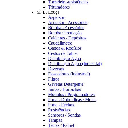
Torradeira-resistências
Trituradores
M. L. Louça
Aspersor
Aspersor - Acessórios
Bomba - Acessórios
Bomba Circulação
Caldeiras / Depósitos
Caudalímetro
Cestos & Rodízios
Cestos de Talher
Distribuição Agua
Distribuição Agua (Industrial)
Diversos
Doseadores (Industrial)
Filtros
Gavetas Detergente
Juntas / Borrachas
Módulos / Programadores
Porta - Dobradiças / Molas
Porta - Fechos
Resistências
Sensores / Sondas
Tampas
Teclas / Painel