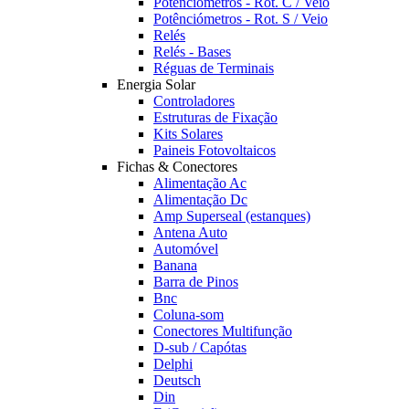
Potênciómetros - Rot. C / Veio
Potênciómetros - Rot. S / Veio
Relés
Relés - Bases
Réguas de Terminais
Energia Solar
Controladores
Estruturas de Fixação
Kits Solares
Paineis Fotovoltaicos
Fichas & Conectores
Alimentação Ac
Alimentação Dc
Amp Superseal (estanques)
Antena Auto
Automóvel
Banana
Barra de Pinos
Bnc
Coluna-som
Conectores Multifunção
D-sub / Capótas
Delphi
Deutsch
Din