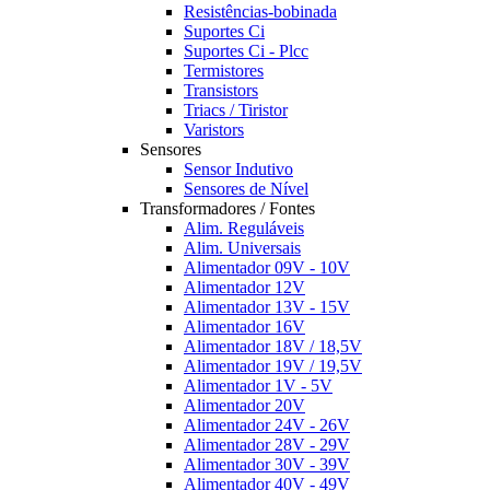
Resistências-bobinada
Suportes Ci
Suportes Ci - Plcc
Termistores
Transistors
Triacs / Tiristor
Varistors
Sensores
Sensor Indutivo
Sensores de Nível
Transformadores / Fontes
Alim. Reguláveis
Alim. Universais
Alimentador 09V - 10V
Alimentador 12V
Alimentador 13V - 15V
Alimentador 16V
Alimentador 18V / 18,5V
Alimentador 19V / 19,5V
Alimentador 1V - 5V
Alimentador 20V
Alimentador 24V - 26V
Alimentador 28V - 29V
Alimentador 30V - 39V
Alimentador 40V - 49V