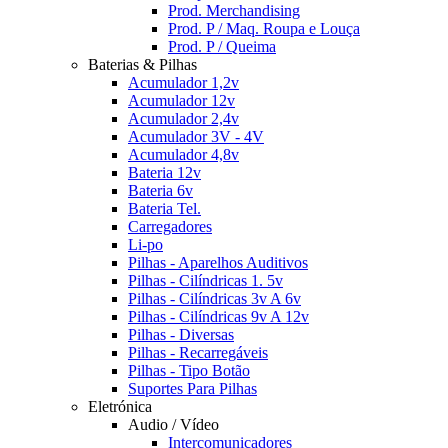
Prod. Merchandising
Prod. P / Maq. Roupa e Louça
Prod. P / Queima
Baterias & Pilhas
Acumulador 1,2v
Acumulador 12v
Acumulador 2,4v
Acumulador 3V - 4V
Acumulador 4,8v
Bateria 12v
Bateria 6v
Bateria Tel.
Carregadores
Li-po
Pilhas - Aparelhos Auditivos
Pilhas - Cilíndricas 1. 5v
Pilhas - Cilíndricas 3v A 6v
Pilhas - Cilíndricas 9v A 12v
Pilhas - Diversas
Pilhas - Recarregáveis
Pilhas - Tipo Botão
Suportes Para Pilhas
Eletrónica
Audio / Vídeo
Intercomunicadores