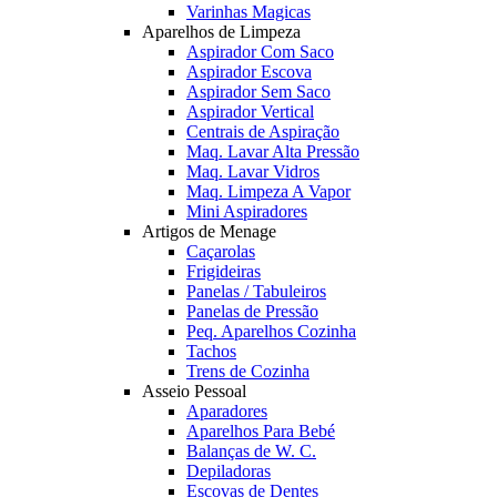
Varinhas Magicas
Aparelhos de Limpeza
Aspirador Com Saco
Aspirador Escova
Aspirador Sem Saco
Aspirador Vertical
Centrais de Aspiração
Maq. Lavar Alta Pressão
Maq. Lavar Vidros
Maq. Limpeza A Vapor
Mini Aspiradores
Artigos de Menage
Caçarolas
Frigideiras
Panelas / Tabuleiros
Panelas de Pressão
Peq. Aparelhos Cozinha
Tachos
Trens de Cozinha
Asseio Pessoal
Aparadores
Aparelhos Para Bebé
Balanças de W. C.
Depiladoras
Escovas de Dentes