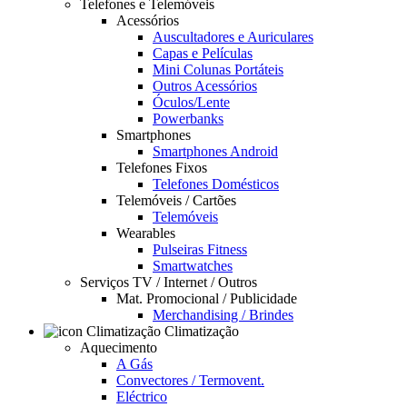
Telefones e Telemóveis
Acessórios
Auscultadores e Auriculares
Capas e Películas
Mini Colunas Portáteis
Outros Acessórios
Óculos/Lente
Powerbanks
Smartphones
Smartphones Android
Telefones Fixos
Telefones Domésticos
Telemóveis / Cartões
Telemóveis
Wearables
Pulseiras Fitness
Smartwatches
Serviços TV / Internet / Outros
Mat. Promocional / Publicidade
Merchandising / Brindes
Climatização
Aquecimento
A Gás
Convectores / Termovent.
Eléctrico