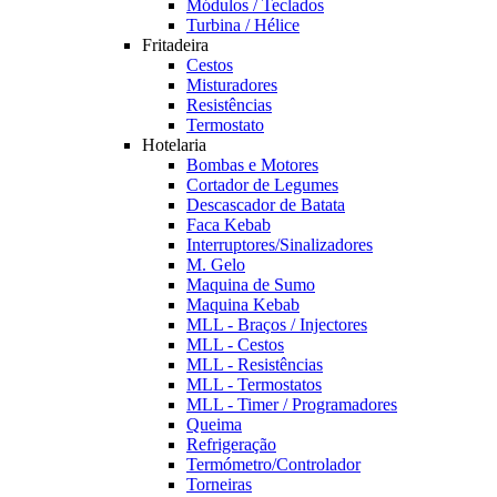
Módulos / Teclados
Turbina / Hélice
Fritadeira
Cestos
Misturadores
Resistências
Termostato
Hotelaria
Bombas e Motores
Cortador de Legumes
Descascador de Batata
Faca Kebab
Interruptores/Sinalizadores
M. Gelo
Maquina de Sumo
Maquina Kebab
MLL - Braços / Injectores
MLL - Cestos
MLL - Resistências
MLL - Termostatos
MLL - Timer / Programadores
Queima
Refrigeração
Termómetro/Controlador
Torneiras