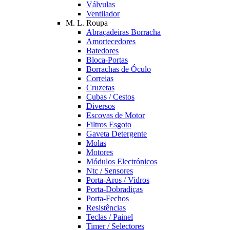
Válvulas
Ventilador
M. L. Roupa
Abraçadeiras Borracha
Amortecedores
Batedores
Bloca-Portas
Borrachas de Óculo
Correias
Cruzetas
Cubas / Cestos
Diversos
Escovas de Motor
Filtros Esgoto
Gaveta Detergente
Molas
Motores
Módulos Electrónicos
Ntc / Sensores
Porta-Aros / Vidros
Porta-Dobradiças
Porta-Fechos
Resistências
Teclas / Painel
Timer / Selectores