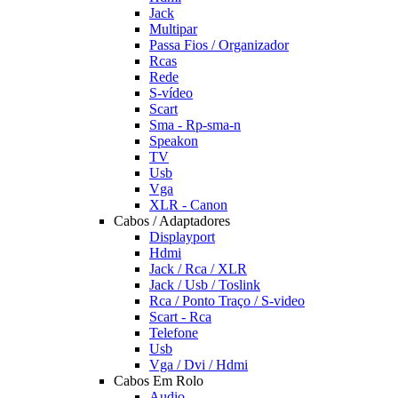
Jack
Multipar
Passa Fios / Organizador
Rcas
Rede
S-vídeo
Scart
Sma - Rp-sma-n
Speakon
TV
Usb
Vga
XLR - Canon
Cabos / Adaptadores
Displayport
Hdmi
Jack / Rca / XLR
Jack / Usb / Toslink
Rca / Ponto Traço / S-video
Scart - Rca
Telefone
Usb
Vga / Dvi / Hdmi
Cabos Em Rolo
Audio