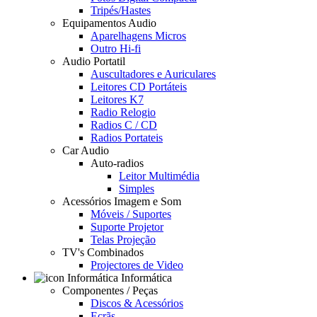
Tripés/Hastes
Equipamentos Audio
Aparelhagens Micros
Outro Hi-fi
Audio Portatil
Auscultadores e Auriculares
Leitores CD Portáteis
Leitores K7
Radio Relogio
Radios C / CD
Radios Portateis
Car Audio
Auto-radios
Leitor Multimédia
Simples
Acessórios Imagem e Som
Móveis / Suportes
Suporte Projetor
Telas Projeção
TV's Combinados
Projectores de Video
Informática
Componentes / Peças
Discos & Acessórios
Ecrãs