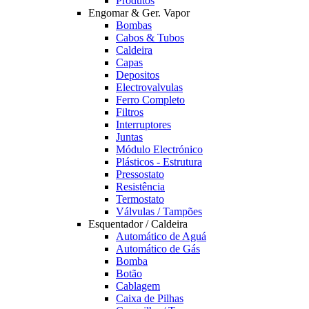
Produtos
Engomar & Ger. Vapor
Bombas
Cabos & Tubos
Caldeira
Capas
Depositos
Electrovalvulas
Ferro Completo
Filtros
Interruptores
Juntas
Módulo Electrónico
Plásticos - Estrutura
Pressostato
Resistência
Termostato
Válvulas / Tampões
Esquentador / Caldeira
Automático de Aguá
Automático de Gás
Bomba
Botão
Cablagem
Caixa de Pilhas