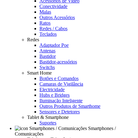
Acessórios de Video
Conectividade
Malas
Outros Acessórios
Ratos
Redes / Cabos
Teclados
Redes
Adaptador Poe
Antenas
Bastidor
Bastidor-acessórios
Switchs
Smart Home
Botões e Comandos
Camaras de Vigilância
Electricidade
Hubs e Bridges
Iluminação Inteligente
Outros Produtos de Smarthome
Sensores e Detetores
Tablet & Smartphone
Suportes
Smartphones /
Comunicações