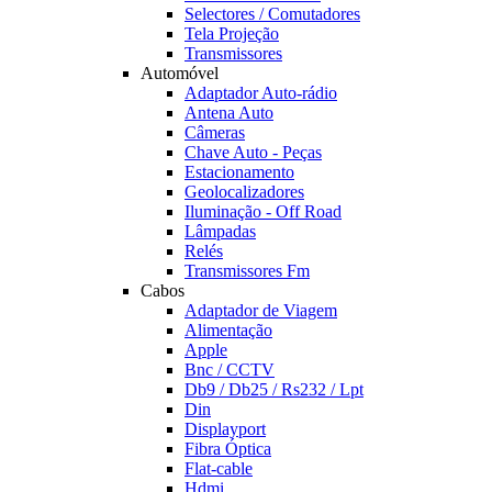
Selectores / Comutadores
Tela Projeção
Transmissores
Automóvel
Adaptador Auto-rádio
Antena Auto
Câmeras
Chave Auto - Peças
Estacionamento
Geolocalizadores
Iluminação - Off Road
Lâmpadas
Relés
Transmissores Fm
Cabos
Adaptador de Viagem
Alimentação
Apple
Bnc / CCTV
Db9 / Db25 / Rs232 / Lpt
Din
Displayport
Fibra Óptica
Flat-cable
Hdmi