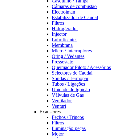
Casquilho / Tampa
Câmaras de combustão
Electroíman
Estabilizador de Caudal
Filtros
Hidrogerador
Injector
Lubrificantes
Membrana
Micro / Interruptores
Oring / Vedantes
Pressostato
Queimador Piloto / Acessórios
Selectores de Caudal
Sondas / Termopar
Tubos / Ligações
Unidade de Ignição
Válvulas de Gás
Ventilador
Venturi
Exaustores
Fechos / Trincos
Filtros
Iluminação-peças
Motor