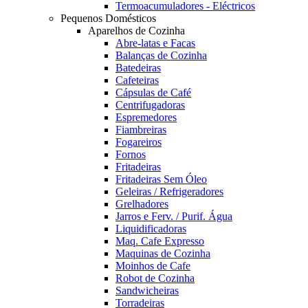
Termoacumuladores - Eléctricos
Pequenos Domésticos
Aparelhos de Cozinha
Abre-latas e Facas
Balanças de Cozinha
Batedeiras
Cafeteiras
Cápsulas de Café
Centrifugadoras
Espremedores
Fiambreiras
Fogareiros
Fornos
Fritadeiras
Fritadeiras Sem Óleo
Geleiras / Refrigeradores
Grelhadores
Jarros e Ferv. / Purif. Água
Liquidificadoras
Maq. Cafe Expresso
Maquinas de Cozinha
Moinhos de Cafe
Robot de Cozinha
Sandwicheiras
Torradeiras