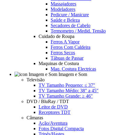
Massajadores
Modeladores
Pedicure / Manicure
Saúde e Beleza
Secadores de Cabelo
Termometro / Medid. Tensão
Cuidado de Roupa
Ferros A Vapor
Ferros Com Caldeira
Ferros Secos
Tábuas de Passar
Maquinas de Costura
Maq. Costura Electricas
Imagem e Som
Televisão
TV Tamanho Pequeno: ≤ 37"
TV Tamanho Médio: 38" a 45"
TV Tamanho Grande: ≥ 46"
DVD / BluRay / TDT
Leitor de DVD
Receptores TDT
Câmaras
Ação/Aventura
Fotos Digital Compacta
Tripés/Hastes