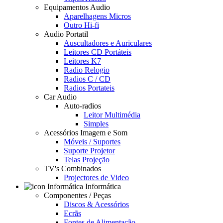
Equipamentos Audio
Aparelhagens Micros
Outro Hi-fi
Audio Portatil
Auscultadores e Auriculares
Leitores CD Portáteis
Leitores K7
Radio Relogio
Radios C / CD
Radios Portateis
Car Audio
Auto-radios
Leitor Multimédia
Simples
Acessórios Imagem e Som
Móveis / Suportes
Suporte Projetor
Telas Projeção
TV's Combinados
Projectores de Video
Informática
Componentes / Peças
Discos & Acessórios
Ecrãs
Fontes de Alimentação