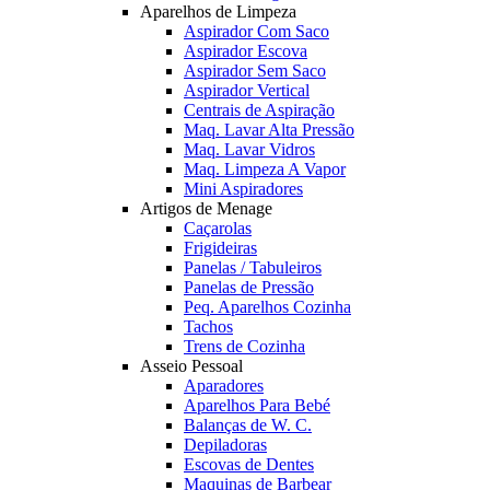
Aparelhos de Limpeza
Aspirador Com Saco
Aspirador Escova
Aspirador Sem Saco
Aspirador Vertical
Centrais de Aspiração
Maq. Lavar Alta Pressão
Maq. Lavar Vidros
Maq. Limpeza A Vapor
Mini Aspiradores
Artigos de Menage
Caçarolas
Frigideiras
Panelas / Tabuleiros
Panelas de Pressão
Peq. Aparelhos Cozinha
Tachos
Trens de Cozinha
Asseio Pessoal
Aparadores
Aparelhos Para Bebé
Balanças de W. C.
Depiladoras
Escovas de Dentes
Maquinas de Barbear