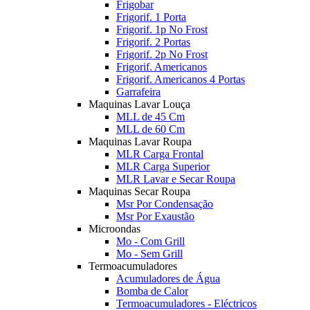
Frigobar
Frigorif. 1 Porta
Frigorif. 1p No Frost
Frigorif. 2 Portas
Frigorif. 2p No Frost
Frigorif. Americanos
Frigorif. Americanos 4 Portas
Garrafeira
Maquinas Lavar Louça
MLL de 45 Cm
MLL de 60 Cm
Maquinas Lavar Roupa
MLR Carga Frontal
MLR Carga Superior
MLR Lavar e Secar Roupa
Maquinas Secar Roupa
Msr Por Condensação
Msr Por Exaustão
Microondas
Mo - Com Grill
Mo - Sem Grill
Termoacumuladores
Acumuladores de Água
Bomba de Calor
Termoacumuladores - Eléctricos