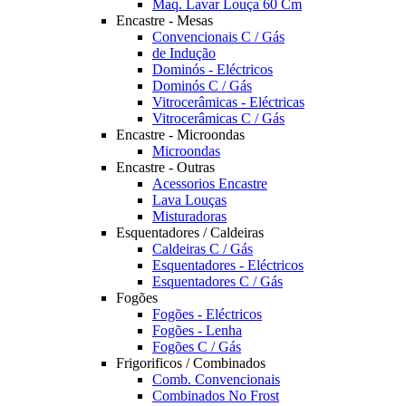
Maq. Lavar Louça 60 Cm
Encastre - Mesas
Convencionais C / Gás
de Indução
Dominós - Eléctricos
Dominós C / Gás
Vitrocerâmicas - Eléctricas
Vitrocerâmicas C / Gás
Encastre - Microondas
Microondas
Encastre - Outras
Acessorios Encastre
Lava Louças
Misturadoras
Esquentadores / Caldeiras
Caldeiras C / Gás
Esquentadores - Eléctricos
Esquentadores C / Gás
Fogões
Fogões - Eléctricos
Fogões - Lenha
Fogões C / Gás
Frigorificos / Combinados
Comb. Convencionais
Combinados No Frost