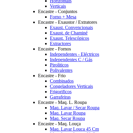
Horizontais
Verticais
Encastre - Conjuntos
Forno + Mesa
Encastre - Exaustor / Extratores
Exaust. Convencionais
Exaust. de Chaminé
Exaust. Telescópicos
Extractores
Encastre - Fornos
Independentes - Eléctricos
Independentes C / Gás
Piroliticos
Polivalentes
Encastre - Frio
Combinados
Congeladores Verticais
Frigorificos
Garrafeiras
Encastre - Maq. L. Roupa
Maq. Lavar / Secar Roupa
Maq. Lavar Roupa
Maq. Secar Roupa
Encastre - Maq. Louça
Maq. Lavar Louça 45 Cm