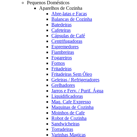
Pequenos Domésticos
Aparelhos de Cozinha
Abre-latas e Facas
Balanças de Cozinha
Batedeiras
Cafeteiras
Cápsulas de Café
Centrifugadoras
Espremedores
Fiambreiras
Fogareiros
Fornos
Fritadeiras
Fritadeiras Sem Óleo
Geleiras / Refrigeradores
Grelhadores
Jarros e Ferv. / Purif. Água
Liquidificadoras
Maq. Cafe Expresso
Maquinas de Cozinha
Moinhos de Cafe
Robot de Cozinha
Sandwicheiras
Torradeiras
Varinhas Magicas