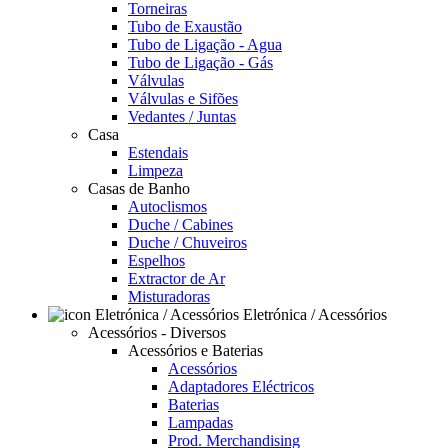
Torneiras
Tubo de Exaustão
Tubo de Ligação - Agua
Tubo de Ligação - Gás
Válvulas
Válvulas e Sifões
Vedantes / Juntas
Casa
Estendais
Limpeza
Casas de Banho
Autoclismos
Duche / Cabines
Duche / Chuveiros
Espelhos
Extractor de Ar
Misturadoras
Eletrónica / Acessórios
Acessórios - Diversos
Acessórios e Baterias
Acessórios
Adaptadores Eléctricos
Baterias
Lampadas
Prod. Merchandising