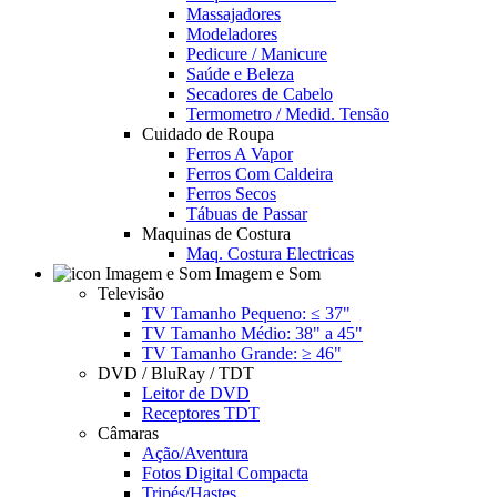
Massajadores
Modeladores
Pedicure / Manicure
Saúde e Beleza
Secadores de Cabelo
Termometro / Medid. Tensão
Cuidado de Roupa
Ferros A Vapor
Ferros Com Caldeira
Ferros Secos
Tábuas de Passar
Maquinas de Costura
Maq. Costura Electricas
Imagem e Som
Televisão
TV Tamanho Pequeno: ≤ 37"
TV Tamanho Médio: 38" a 45"
TV Tamanho Grande: ≥ 46"
DVD / BluRay / TDT
Leitor de DVD
Receptores TDT
Câmaras
Ação/Aventura
Fotos Digital Compacta
Tripés/Hastes