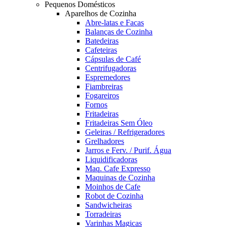
Pequenos Domésticos
Aparelhos de Cozinha
Abre-latas e Facas
Balanças de Cozinha
Batedeiras
Cafeteiras
Cápsulas de Café
Centrifugadoras
Espremedores
Fiambreiras
Fogareiros
Fornos
Fritadeiras
Fritadeiras Sem Óleo
Geleiras / Refrigeradores
Grelhadores
Jarros e Ferv. / Purif. Água
Liquidificadoras
Maq. Cafe Expresso
Maquinas de Cozinha
Moinhos de Cafe
Robot de Cozinha
Sandwicheiras
Torradeiras
Varinhas Magicas