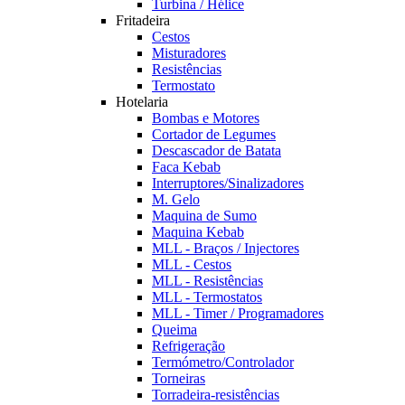
Turbina / Hélice
Fritadeira
Cestos
Misturadores
Resistências
Termostato
Hotelaria
Bombas e Motores
Cortador de Legumes
Descascador de Batata
Faca Kebab
Interruptores/Sinalizadores
M. Gelo
Maquina de Sumo
Maquina Kebab
MLL - Braços / Injectores
MLL - Cestos
MLL - Resistências
MLL - Termostatos
MLL - Timer / Programadores
Queima
Refrigeração
Termómetro/Controlador
Torneiras
Torradeira-resistências