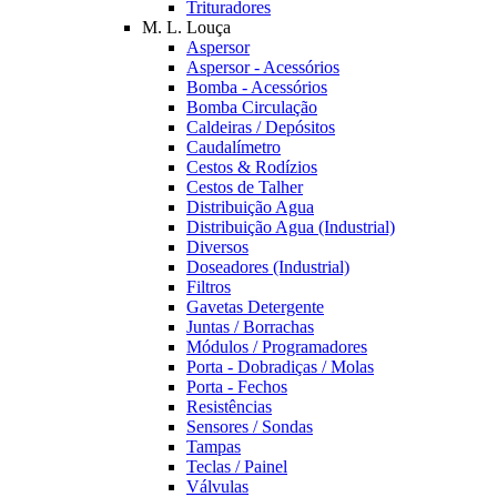
Trituradores
M. L. Louça
Aspersor
Aspersor - Acessórios
Bomba - Acessórios
Bomba Circulação
Caldeiras / Depósitos
Caudalímetro
Cestos & Rodízios
Cestos de Talher
Distribuição Agua
Distribuição Agua (Industrial)
Diversos
Doseadores (Industrial)
Filtros
Gavetas Detergente
Juntas / Borrachas
Módulos / Programadores
Porta - Dobradiças / Molas
Porta - Fechos
Resistências
Sensores / Sondas
Tampas
Teclas / Painel
Válvulas