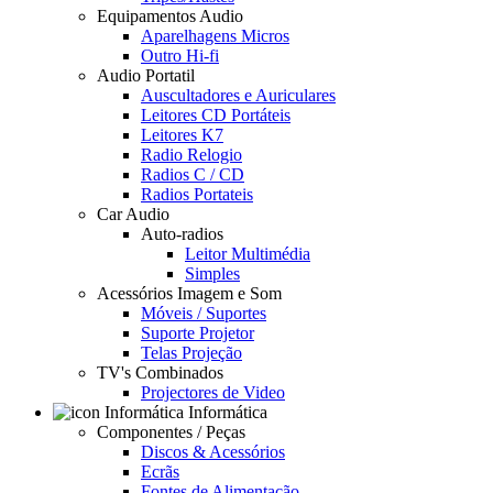
Equipamentos Audio
Aparelhagens Micros
Outro Hi-fi
Audio Portatil
Auscultadores e Auriculares
Leitores CD Portáteis
Leitores K7
Radio Relogio
Radios C / CD
Radios Portateis
Car Audio
Auto-radios
Leitor Multimédia
Simples
Acessórios Imagem e Som
Móveis / Suportes
Suporte Projetor
Telas Projeção
TV's Combinados
Projectores de Video
Informática
Componentes / Peças
Discos & Acessórios
Ecrãs
Fontes de Alimentação