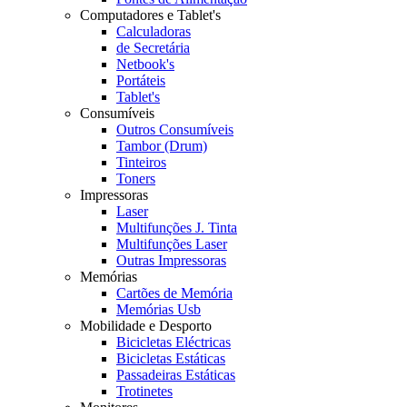
Computadores e Tablet's
Calculadoras
de Secretária
Netbook's
Portáteis
Tablet's
Consumíveis
Outros Consumíveis
Tambor (Drum)
Tinteiros
Toners
Impressoras
Laser
Multifunções J. Tinta
Multifunções Laser
Outras Impressoras
Memórias
Cartões de Memória
Memórias Usb
Mobilidade e Desporto
Bicicletas Eléctricas
Bicicletas Estáticas
Passadeiras Estáticas
Trotinetes