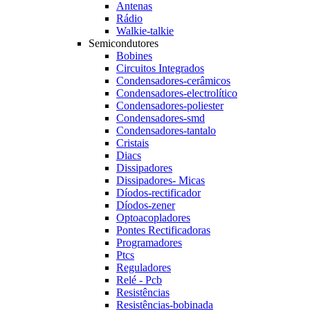
Antenas
Rádio
Walkie-talkie
Semicondutores
Bobines
Circuitos Integrados
Condensadores-cerâmicos
Condensadores-electrolítico
Condensadores-poliester
Condensadores-smd
Condensadores-tantalo
Cristais
Diacs
Dissipadores
Dissipadores- Micas
Díodos-rectificador
Díodos-zener
Optoacopladores
Pontes Rectificadoras
Programadores
Ptcs
Reguladores
Relé - Pcb
Resistências
Resistências-bobinada