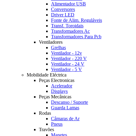
Alimentador USB
Conversores
Driver LED
Fonte de Alim. Reguláveis
Transf. Toroidais
Transformadores Ac
Transformadores Para Pcb
Ventiladores
Grelhas
Ventilador - 12v
Ventilador - 220 V
Ventilador - 24 V
Ventilador - 5 V
Mobilidade Eléctrica
Peças Electronicas
Acelerador
Displays
Peças Mecânicas
Descanso / Suporte
Guarda Lamas
Rodas
Câmaras de Ar
Pneus
Travões
Manetes