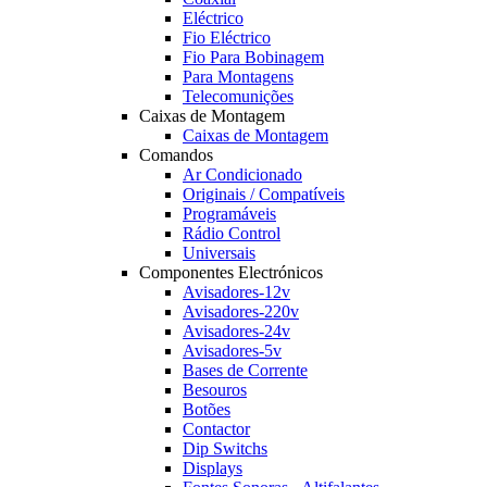
Eléctrico
Fio Eléctrico
Fio Para Bobinagem
Para Montagens
Telecomunições
Caixas de Montagem
Caixas de Montagem
Comandos
Ar Condicionado
Originais / Compatíveis
Programáveis
Rádio Control
Universais
Componentes Electrónicos
Avisadores-12v
Avisadores-220v
Avisadores-24v
Avisadores-5v
Bases de Corrente
Besouros
Botões
Contactor
Dip Switchs
Displays