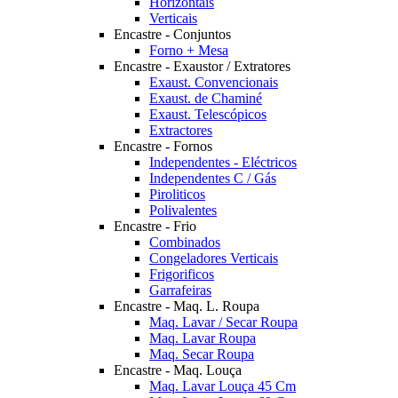
Horizontais
Verticais
Encastre - Conjuntos
Forno + Mesa
Encastre - Exaustor / Extratores
Exaust. Convencionais
Exaust. de Chaminé
Exaust. Telescópicos
Extractores
Encastre - Fornos
Independentes - Eléctricos
Independentes C / Gás
Piroliticos
Polivalentes
Encastre - Frio
Combinados
Congeladores Verticais
Frigorificos
Garrafeiras
Encastre - Maq. L. Roupa
Maq. Lavar / Secar Roupa
Maq. Lavar Roupa
Maq. Secar Roupa
Encastre - Maq. Louça
Maq. Lavar Louça 45 Cm