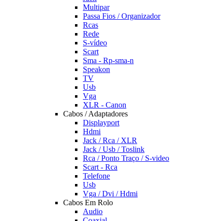
Multipar
Passa Fios / Organizador
Rcas
Rede
S-vídeo
Scart
Sma - Rp-sma-n
Speakon
TV
Usb
Vga
XLR - Canon
Cabos / Adaptadores
Displayport
Hdmi
Jack / Rca / XLR
Jack / Usb / Toslink
Rca / Ponto Traço / S-video
Scart - Rca
Telefone
Usb
Vga / Dvi / Hdmi
Cabos Em Rolo
Audio
Coaxial