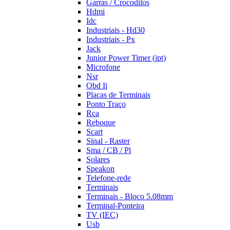
Garras / Crocodilos
Hdmi
Idc
Industriais - Hd30
Industriais - Px
Jack
Junior Power Timer (jpt)
Microfone
Nsr
Obd Ii
Placas de Terminais
Ponto Traço
Rca
Reboque
Scart
Sinal - Raster
Sma / CB / Pl
Solares
Speakon
Telefone-rede
Terminais
Terminais - Bloco 5.08mm
Terminal-Ponteira
TV (IEC)
Usb