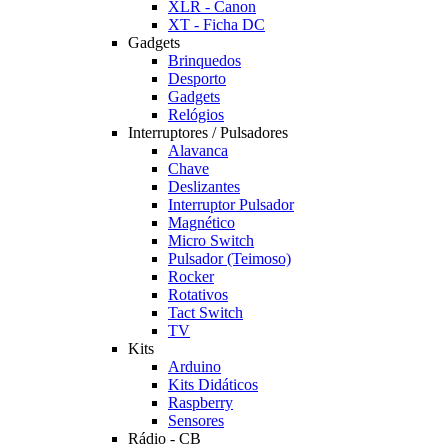
XLR - Canon
XT - Ficha DC
Gadgets
Brinquedos
Desporto
Gadgets
Relógios
Interruptores / Pulsadores
Alavanca
Chave
Deslizantes
Interruptor Pulsador
Magnético
Micro Switch
Pulsador (Teimoso)
Rocker
Rotativos
Tact Switch
TV
Kits
Arduino
Kits Didáticos
Raspberry
Sensores
Rádio - CB