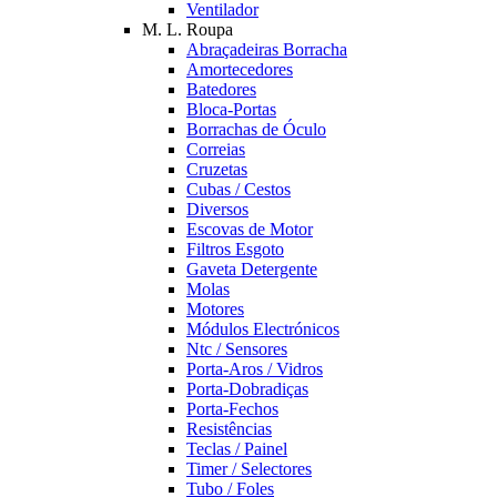
Ventilador
M. L. Roupa
Abraçadeiras Borracha
Amortecedores
Batedores
Bloca-Portas
Borrachas de Óculo
Correias
Cruzetas
Cubas / Cestos
Diversos
Escovas de Motor
Filtros Esgoto
Gaveta Detergente
Molas
Motores
Módulos Electrónicos
Ntc / Sensores
Porta-Aros / Vidros
Porta-Dobradiças
Porta-Fechos
Resistências
Teclas / Painel
Timer / Selectores
Tubo / Foles