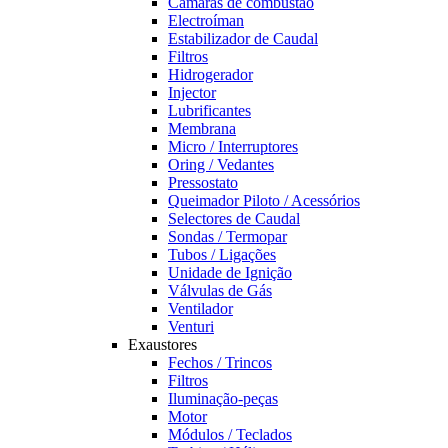
Câmaras de combustão
Electroíman
Estabilizador de Caudal
Filtros
Hidrogerador
Injector
Lubrificantes
Membrana
Micro / Interruptores
Oring / Vedantes
Pressostato
Queimador Piloto / Acessórios
Selectores de Caudal
Sondas / Termopar
Tubos / Ligações
Unidade de Ignição
Válvulas de Gás
Ventilador
Venturi
Exaustores
Fechos / Trincos
Filtros
Iluminação-peças
Motor
Módulos / Teclados