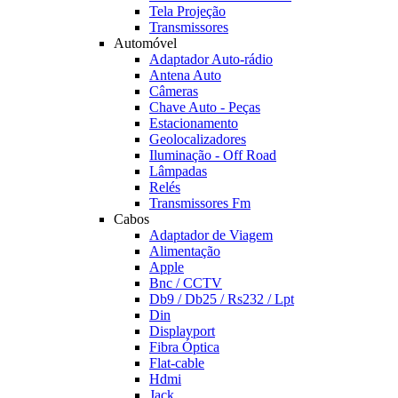
Tela Projeção
Transmissores
Automóvel
Adaptador Auto-rádio
Antena Auto
Câmeras
Chave Auto - Peças
Estacionamento
Geolocalizadores
Iluminação - Off Road
Lâmpadas
Relés
Transmissores Fm
Cabos
Adaptador de Viagem
Alimentação
Apple
Bnc / CCTV
Db9 / Db25 / Rs232 / Lpt
Din
Displayport
Fibra Óptica
Flat-cable
Hdmi
Jack