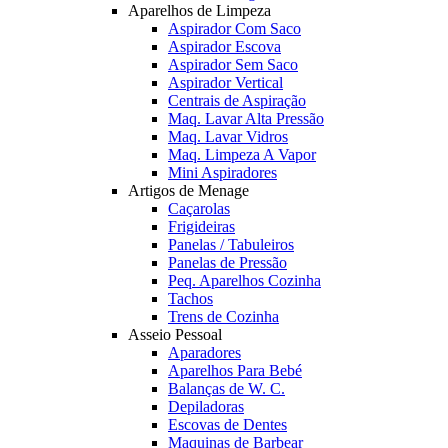
Aparelhos de Limpeza
Aspirador Com Saco
Aspirador Escova
Aspirador Sem Saco
Aspirador Vertical
Centrais de Aspiração
Maq. Lavar Alta Pressão
Maq. Lavar Vidros
Maq. Limpeza A Vapor
Mini Aspiradores
Artigos de Menage
Caçarolas
Frigideiras
Panelas / Tabuleiros
Panelas de Pressão
Peq. Aparelhos Cozinha
Tachos
Trens de Cozinha
Asseio Pessoal
Aparadores
Aparelhos Para Bebé
Balanças de W. C.
Depiladoras
Escovas de Dentes
Maquinas de Barbear