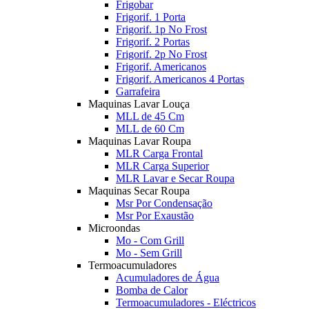
Frigobar
Frigorif. 1 Porta
Frigorif. 1p No Frost
Frigorif. 2 Portas
Frigorif. 2p No Frost
Frigorif. Americanos
Frigorif. Americanos 4 Portas
Garrafeira
Maquinas Lavar Louça
MLL de 45 Cm
MLL de 60 Cm
Maquinas Lavar Roupa
MLR Carga Frontal
MLR Carga Superior
MLR Lavar e Secar Roupa
Maquinas Secar Roupa
Msr Por Condensação
Msr Por Exaustão
Microondas
Mo - Com Grill
Mo - Sem Grill
Termoacumuladores
Acumuladores de Água
Bomba de Calor
Termoacumuladores - Eléctricos