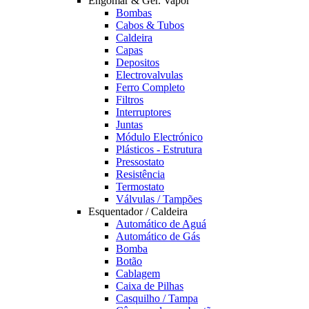
Engomar & Ger. Vapor
Bombas
Cabos & Tubos
Caldeira
Capas
Depositos
Electrovalvulas
Ferro Completo
Filtros
Interruptores
Juntas
Módulo Electrónico
Plásticos - Estrutura
Pressostato
Resistência
Termostato
Válvulas / Tampões
Esquentador / Caldeira
Automático de Aguá
Automático de Gás
Bomba
Botão
Cablagem
Caixa de Pilhas
Casquilho / Tampa