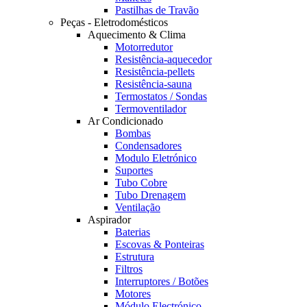
Pastilhas de Travão
Peças - Eletrodomésticos
Aquecimento & Clima
Motorredutor
Resistência-aquecedor
Resistência-pellets
Resistência-sauna
Termostatos / Sondas
Termoventilador
Ar Condicionado
Bombas
Condensadores
Modulo Eletrónico
Suportes
Tubo Cobre
Tubo Drenagem
Ventilação
Aspirador
Baterias
Escovas & Ponteiras
Estrutura
Filtros
Interruptores / Botões
Motores
Módulo Electrónico