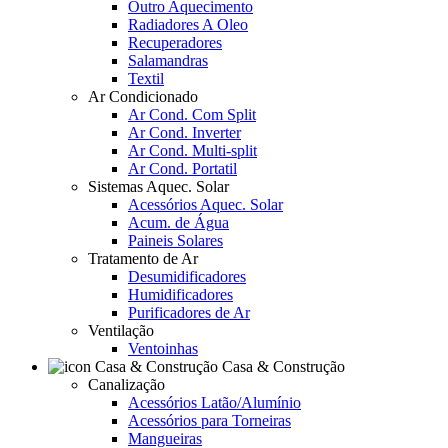
Outro Aquecimento
Radiadores A Oleo
Recuperadores
Salamandras
Textil
Ar Condicionado
Ar Cond. Com Split
Ar Cond. Inverter
Ar Cond. Multi-split
Ar Cond. Portatil
Sistemas Aquec. Solar
Acessórios Aquec. Solar
Acum. de Água
Paineis Solares
Tratamento de Ar
Desumidificadores
Humidificadores
Purificadores de Ar
Ventilação
Ventoinhas
Casa & Construção
Canalização
Acessórios Latão/Alumínio
Acessórios para Torneiras
Mangueiras