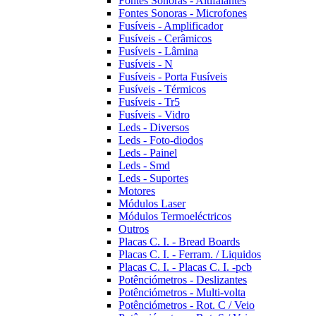
Fontes Sonoras - Altifalantes
Fontes Sonoras - Microfones
Fusíveis - Amplificador
Fusíveis - Cerâmicos
Fusíveis - Lâmina
Fusíveis - N
Fusíveis - Porta Fusíveis
Fusíveis - Térmicos
Fusíveis - Tr5
Fusíveis - Vidro
Leds - Diversos
Leds - Foto-diodos
Leds - Painel
Leds - Smd
Leds - Suportes
Motores
Módulos Laser
Módulos Termoeléctricos
Outros
Placas C. I. - Bread Boards
Placas C. I. - Ferram. / Liquidos
Placas C. I. - Placas C. I. -pcb
Potênciómetros - Deslizantes
Potênciómetros - Multi-volta
Potênciómetros - Rot. C / Veio