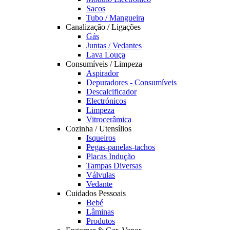
Sacos
Tubo / Mangueira
Canalização / Ligações
Gás
Juntas / Vedantes
Lava Louça
Consumíveis / Limpeza
Aspirador
Depuradores - Consumíveis
Descalcificador
Electrónicos
Limpeza
Vitrocerâmica
Cozinha / Utensílios
Isqueiros
Pegas-panelas-tachos
Placas Indução
Tampas Diversas
Válvulas
Vedante
Cuidados Pessoais
Bebé
Lâminas
Produtos