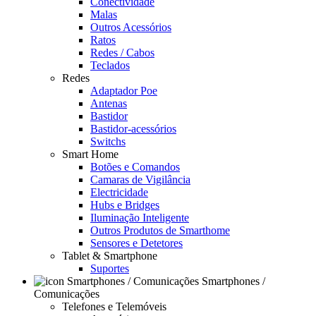
Conectividade
Malas
Outros Acessórios
Ratos
Redes / Cabos
Teclados
Redes
Adaptador Poe
Antenas
Bastidor
Bastidor-acessórios
Switchs
Smart Home
Botões e Comandos
Camaras de Vigilância
Electricidade
Hubs e Bridges
Iluminação Inteligente
Outros Produtos de Smarthome
Sensores e Detetores
Tablet & Smartphone
Suportes
Smartphones /
Comunicações
Telefones e Telemóveis