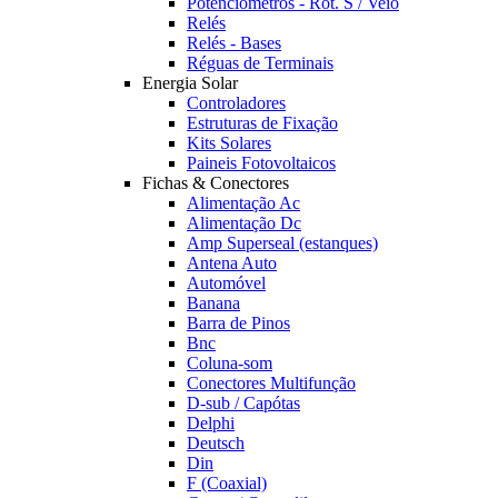
Potênciómetros - Rot. S / Veio
Relés
Relés - Bases
Réguas de Terminais
Energia Solar
Controladores
Estruturas de Fixação
Kits Solares
Paineis Fotovoltaicos
Fichas & Conectores
Alimentação Ac
Alimentação Dc
Amp Superseal (estanques)
Antena Auto
Automóvel
Banana
Barra de Pinos
Bnc
Coluna-som
Conectores Multifunção
D-sub / Capótas
Delphi
Deutsch
Din
F (Coaxial)