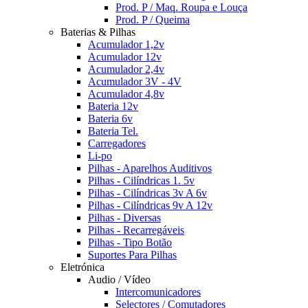
Prod. P / Maq. Roupa e Louça
Prod. P / Queima
Baterias & Pilhas
Acumulador 1,2v
Acumulador 12v
Acumulador 2,4v
Acumulador 3V - 4V
Acumulador 4,8v
Bateria 12v
Bateria 6v
Bateria Tel.
Carregadores
Li-po
Pilhas - Aparelhos Auditivos
Pilhas - Cilíndricas 1. 5v
Pilhas - Cilíndricas 3v A 6v
Pilhas - Cilíndricas 9v A 12v
Pilhas - Diversas
Pilhas - Recarregáveis
Pilhas - Tipo Botão
Suportes Para Pilhas
Eletrónica
Audio / Vídeo
Intercomunicadores
Selectores / Comutadores