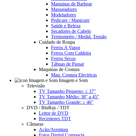
Maquinas de Barbear
Massajadores
Modeladores
Pedicure / Manicure
Saúde e Beleza
Secadores de Cabelo
Termometro / Medid. Tensão
Cuidado de Roupa
Ferros A Vapor
Ferros Com Caldeira
Ferros Secos
Tábuas de Passar
Maquinas de Costura
Maq. Costura Electricas
Imagem e Som
Televisão
TV Tamanho Pequeno: ≤ 37"
TV Tamanho Médio: 38" a 45"
TV Tamanho Grande: ≥ 46"
DVD / BluRay / TDT
Leitor de DVD
Receptores TDT
Câmaras
Ação/Aventura
Fotos Digital Compacta