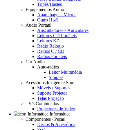
Tripés/Hastes
Equipamentos Audio
Aparelhagens Micros
Outro Hi-fi
Audio Portatil
Auscultadores e Auriculares
Leitores CD Portáteis
Leitores K7
Radio Relogio
Radios C / CD
Radios Portateis
Car Audio
Auto-radios
Leitor Multimédia
Simples
Acessórios Imagem e Som
Móveis / Suportes
Suporte Projetor
Telas Projeção
TV's Combinados
Projectores de Video
Informática
Componentes / Peças
Discos & Acessórios
Ecrãs