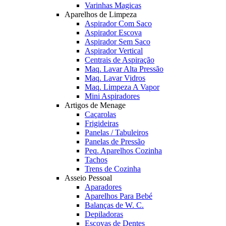
Varinhas Magicas
Aparelhos de Limpeza
Aspirador Com Saco
Aspirador Escova
Aspirador Sem Saco
Aspirador Vertical
Centrais de Aspiração
Maq. Lavar Alta Pressão
Maq. Lavar Vidros
Maq. Limpeza A Vapor
Mini Aspiradores
Artigos de Menage
Caçarolas
Frigideiras
Panelas / Tabuleiros
Panelas de Pressão
Peq. Aparelhos Cozinha
Tachos
Trens de Cozinha
Asseio Pessoal
Aparadores
Aparelhos Para Bebé
Balanças de W. C.
Depiladoras
Escovas de Dentes