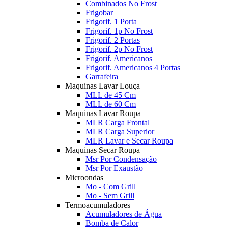
Combinados No Frost
Frigobar
Frigorif. 1 Porta
Frigorif. 1p No Frost
Frigorif. 2 Portas
Frigorif. 2p No Frost
Frigorif. Americanos
Frigorif. Americanos 4 Portas
Garrafeira
Maquinas Lavar Louça
MLL de 45 Cm
MLL de 60 Cm
Maquinas Lavar Roupa
MLR Carga Frontal
MLR Carga Superior
MLR Lavar e Secar Roupa
Maquinas Secar Roupa
Msr Por Condensação
Msr Por Exaustão
Microondas
Mo - Com Grill
Mo - Sem Grill
Termoacumuladores
Acumuladores de Água
Bomba de Calor