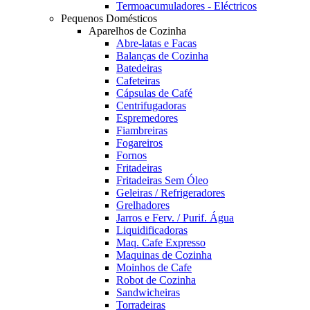
Termoacumuladores - Eléctricos
Pequenos Domésticos
Aparelhos de Cozinha
Abre-latas e Facas
Balanças de Cozinha
Batedeiras
Cafeteiras
Cápsulas de Café
Centrifugadoras
Espremedores
Fiambreiras
Fogareiros
Fornos
Fritadeiras
Fritadeiras Sem Óleo
Geleiras / Refrigeradores
Grelhadores
Jarros e Ferv. / Purif. Água
Liquidificadoras
Maq. Cafe Expresso
Maquinas de Cozinha
Moinhos de Cafe
Robot de Cozinha
Sandwicheiras
Torradeiras