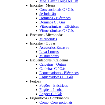
Maq. Lavar Louça 60 Cm
Encastre - Mesas
Convencionais C / Gás
de Indução
Dominós - Eléctricos
Dominós C / Gás
Vitrocerâmicas - Eléctricas
Vitrocerâmicas C / Gás
Encastre - Microondas
Microondas
Encastre - Outras
Acessorios Encastre
Lava Louças
Misturadoras
Esquentadores / Caldeiras
Caldeiras - Outras
Caldeiras C / Gás
Esquentadores - Eléctricos
Esquentadores C / Gás
Fogões
Fogões - Eléctricos
Fogões - Lenha
Fogões C / Gás
Frigorificos / Combinados
Comb. Convencionais