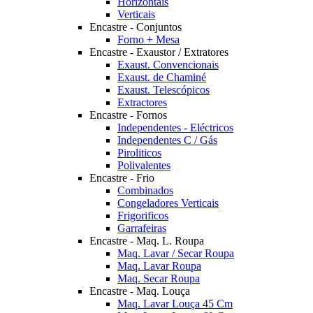
Horizontais
Verticais
Encastre - Conjuntos
Forno + Mesa
Encastre - Exaustor / Extratores
Exaust. Convencionais
Exaust. de Chaminé
Exaust. Telescópicos
Extractores
Encastre - Fornos
Independentes - Eléctricos
Independentes C / Gás
Piroliticos
Polivalentes
Encastre - Frio
Combinados
Congeladores Verticais
Frigorificos
Garrafeiras
Encastre - Maq. L. Roupa
Maq. Lavar / Secar Roupa
Maq. Lavar Roupa
Maq. Secar Roupa
Encastre - Maq. Louça
Maq. Lavar Louça 45 Cm