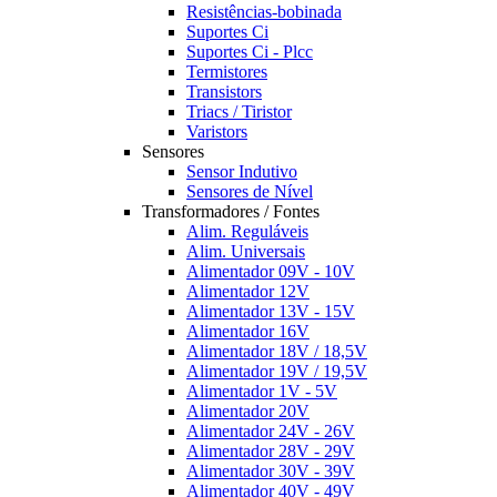
Resistências-bobinada
Suportes Ci
Suportes Ci - Plcc
Termistores
Transistors
Triacs / Tiristor
Varistors
Sensores
Sensor Indutivo
Sensores de Nível
Transformadores / Fontes
Alim. Reguláveis
Alim. Universais
Alimentador 09V - 10V
Alimentador 12V
Alimentador 13V - 15V
Alimentador 16V
Alimentador 18V / 18,5V
Alimentador 19V / 19,5V
Alimentador 1V - 5V
Alimentador 20V
Alimentador 24V - 26V
Alimentador 28V - 29V
Alimentador 30V - 39V
Alimentador 40V - 49V