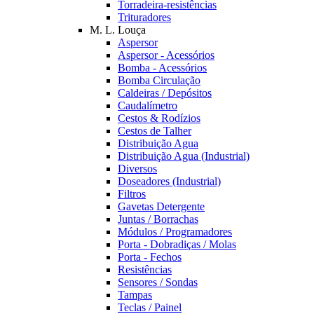
Torradeira-resistências
Trituradores
M. L. Louça
Aspersor
Aspersor - Acessórios
Bomba - Acessórios
Bomba Circulação
Caldeiras / Depósitos
Caudalímetro
Cestos & Rodízios
Cestos de Talher
Distribuição Agua
Distribuição Agua (Industrial)
Diversos
Doseadores (Industrial)
Filtros
Gavetas Detergente
Juntas / Borrachas
Módulos / Programadores
Porta - Dobradiças / Molas
Porta - Fechos
Resistências
Sensores / Sondas
Tampas
Teclas / Painel