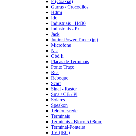
F (Coaxial)
Garras / Crocodilos
Hdmi
Idc
Industriais - Hd30
Industriais - Px
Jack
Junior Power Timer (jpt)
Microfone
Nsr
Obd Ii
Placas de Terminais
Ponto Traço
Rca
Reboque
Scart
Sinal - Raster
Sma / CB / Pl
Solares
Speakon
Telefone-rede
Terminais
Terminais - Bloco 5.08mm
Terminal-Ponteira
TV (IEC)