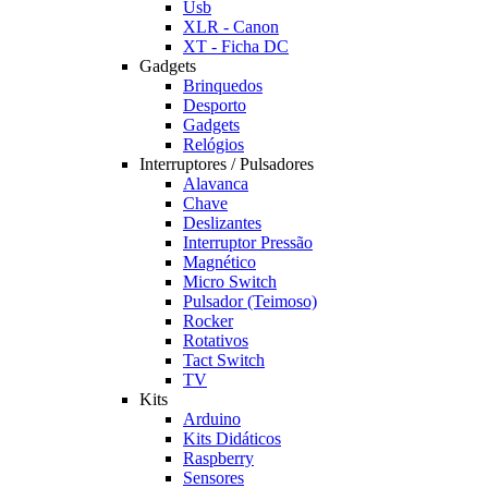
Usb
XLR - Canon
XT - Ficha DC
Gadgets
Brinquedos
Desporto
Gadgets
Relógios
Interruptores / Pulsadores
Alavanca
Chave
Deslizantes
Interruptor Pressão
Magnético
Micro Switch
Pulsador (Teimoso)
Rocker
Rotativos
Tact Switch
TV
Kits
Arduino
Kits Didáticos
Raspberry
Sensores