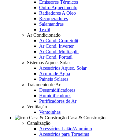
Emissores Térmicos
Outro Aquecimento
Radiadores A Oleo
Recuperadores
Salamandras
Textil
Ar Condicionado
Ar Cond. Com Split
Ar Cond. Inverter
Ar Cond. Multi-split
Ar Cond. Portatil
Sistemas Aquec. Solar
Acessórios Aquec. Solar
Acum. de Água
Paineis Solares
Tratamento de Ar
Desumidificadores
Humidificadores
Purificadores de Ar
Ventilação
Ventoinhas
Casa & Construção
Canalização
Acessórios Latão/Alumínio
Acessórios para Torneiras