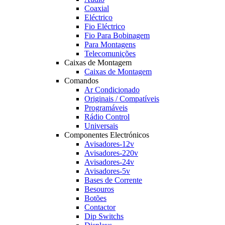
Coaxial
Eléctrico
Fio Eléctrico
Fio Para Bobinagem
Para Montagens
Telecomunições
Caixas de Montagem
Caixas de Montagem
Comandos
Ar Condicionado
Originais / Compatíveis
Programáveis
Rádio Control
Universais
Componentes Electrónicos
Avisadores-12v
Avisadores-220v
Avisadores-24v
Avisadores-5v
Bases de Corrente
Besouros
Botões
Contactor
Dip Switchs