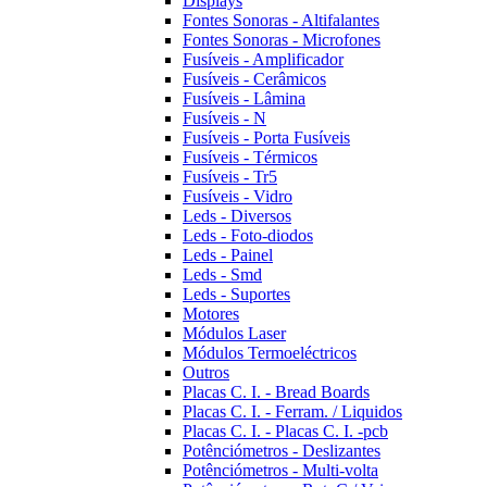
Displays
Fontes Sonoras - Altifalantes
Fontes Sonoras - Microfones
Fusíveis - Amplificador
Fusíveis - Cerâmicos
Fusíveis - Lâmina
Fusíveis - N
Fusíveis - Porta Fusíveis
Fusíveis - Térmicos
Fusíveis - Tr5
Fusíveis - Vidro
Leds - Diversos
Leds - Foto-diodos
Leds - Painel
Leds - Smd
Leds - Suportes
Motores
Módulos Laser
Módulos Termoeléctricos
Outros
Placas C. I. - Bread Boards
Placas C. I. - Ferram. / Liquidos
Placas C. I. - Placas C. I. -pcb
Potênciómetros - Deslizantes
Potênciómetros - Multi-volta