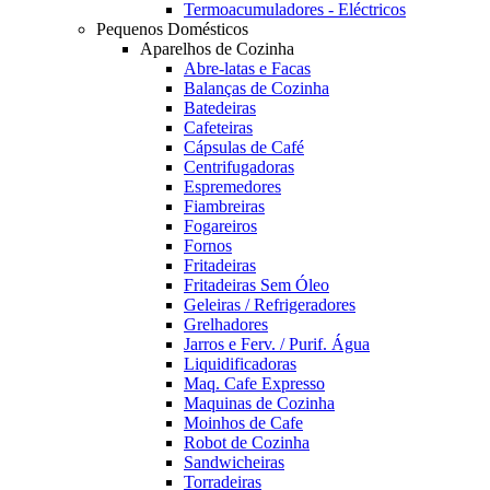
Termoacumuladores - Eléctricos
Pequenos Domésticos
Aparelhos de Cozinha
Abre-latas e Facas
Balanças de Cozinha
Batedeiras
Cafeteiras
Cápsulas de Café
Centrifugadoras
Espremedores
Fiambreiras
Fogareiros
Fornos
Fritadeiras
Fritadeiras Sem Óleo
Geleiras / Refrigeradores
Grelhadores
Jarros e Ferv. / Purif. Água
Liquidificadoras
Maq. Cafe Expresso
Maquinas de Cozinha
Moinhos de Cafe
Robot de Cozinha
Sandwicheiras
Torradeiras