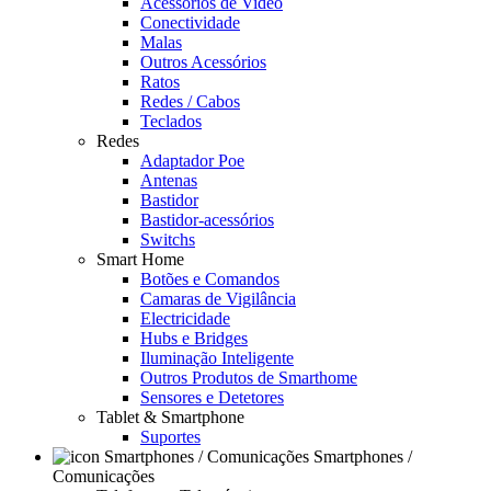
Acessórios de Video
Conectividade
Malas
Outros Acessórios
Ratos
Redes / Cabos
Teclados
Redes
Adaptador Poe
Antenas
Bastidor
Bastidor-acessórios
Switchs
Smart Home
Botões e Comandos
Camaras de Vigilância
Electricidade
Hubs e Bridges
Iluminação Inteligente
Outros Produtos de Smarthome
Sensores e Detetores
Tablet & Smartphone
Suportes
Smartphones /
Comunicações