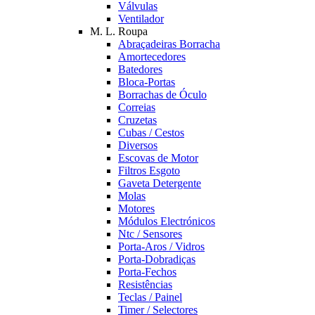
Válvulas
Ventilador
M. L. Roupa
Abraçadeiras Borracha
Amortecedores
Batedores
Bloca-Portas
Borrachas de Óculo
Correias
Cruzetas
Cubas / Cestos
Diversos
Escovas de Motor
Filtros Esgoto
Gaveta Detergente
Molas
Motores
Módulos Electrónicos
Ntc / Sensores
Porta-Aros / Vidros
Porta-Dobradiças
Porta-Fechos
Resistências
Teclas / Painel
Timer / Selectores