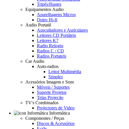
Tripés/Hastes
Equipamentos Audio
Aparelhagens Micros
Outro Hi-fi
Audio Portatil
Auscultadores e Auriculares
Leitores CD Portáteis
Leitores K7
Radio Relogio
Radios C / CD
Radios Portateis
Car Audio
Auto-radios
Leitor Multimédia
Simples
Acessórios Imagem e Som
Móveis / Suportes
Suporte Projetor
Telas Projeção
TV's Combinados
Projectores de Video
Informática
Componentes / Peças
Discos & Acessórios
Ecrãs