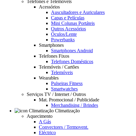
Telefones e Telemóveis
Acessórios
Auscultadores e Auriculares
Capas e Películas
Mini Colunas Portáteis
Outros Acessórios
Óculos/Lente
Powerbanks
Smartphones
Smartphones Android
Telefones Fixos
Telefones Domésticos
Telemóveis / Cartões
Telemóveis
Wearables
Pulseiras Fitness
Smartwatches
Serviços TV / Internet / Outros
Mat. Promocional / Publicidade
Merchandising / Brindes
Climatização
Aquecimento
A Gás
Convectores / Termovent.
Eléctrico