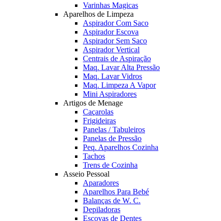
Varinhas Magicas
Aparelhos de Limpeza
Aspirador Com Saco
Aspirador Escova
Aspirador Sem Saco
Aspirador Vertical
Centrais de Aspiração
Maq. Lavar Alta Pressão
Maq. Lavar Vidros
Maq. Limpeza A Vapor
Mini Aspiradores
Artigos de Menage
Caçarolas
Frigideiras
Panelas / Tabuleiros
Panelas de Pressão
Peq. Aparelhos Cozinha
Tachos
Trens de Cozinha
Asseio Pessoal
Aparadores
Aparelhos Para Bebé
Balanças de W. C.
Depiladoras
Escovas de Dentes