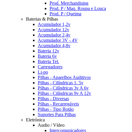
Prod. Merchandising
Prod. P / Maq. Roupa e Louça
Prod. P / Queima
Baterias & Pilhas
Acumulador 1,2v
Acumulador 12v
Acumulador 2,4v
Acumulador 3V - 4V
Acumulador 4,8v
Bateria 12v
Bateria 6v
Bateria Tel.
Carregadores
Li-po
Pilhas - Aparelhos Auditivos
Pilhas - Cilíndricas 1. 5v
Pilhas - Cilíndricas 3v A 6v
Pilhas - Cilíndricas 9v A 12v
Pilhas - Diversas
Pilhas - Recarregáveis
Pilhas - Tipo Botão
Suportes Para Pilhas
Eletrónica
Audio / Vídeo
Intercomunicadores