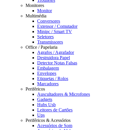
Trotinetes
Monitores
Monitor
Multimédia
Conversores
Extensor / Comutador
Minipc / Smart TV
Seletores
Transmissores
Office / Papelaria
Agrafos / Agrafador
Destruidora Papel
Detector Notas Falsas
Embalagem
Envelopes
Etiquetas / Rolos
Marcadores
Periféricos
Auscultadores & Microfones
Gadgets
Hubs Usb
Leitores de Cartões
Ups
Periféricos & Acessórios
Acessórios de Som