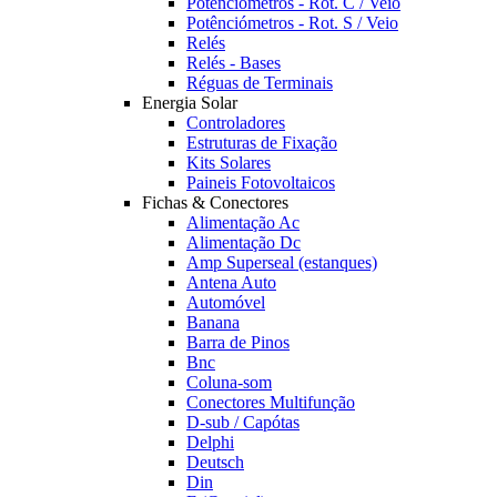
Potênciómetros - Rot. C / Veio
Potênciómetros - Rot. S / Veio
Relés
Relés - Bases
Réguas de Terminais
Energia Solar
Controladores
Estruturas de Fixação
Kits Solares
Paineis Fotovoltaicos
Fichas & Conectores
Alimentação Ac
Alimentação Dc
Amp Superseal (estanques)
Antena Auto
Automóvel
Banana
Barra de Pinos
Bnc
Coluna-som
Conectores Multifunção
D-sub / Capótas
Delphi
Deutsch
Din