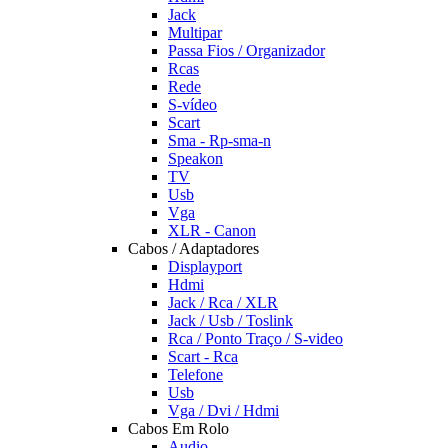
Jack
Multipar
Passa Fios / Organizador
Rcas
Rede
S-vídeo
Scart
Sma - Rp-sma-n
Speakon
TV
Usb
Vga
XLR - Canon
Cabos / Adaptadores
Displayport
Hdmi
Jack / Rca / XLR
Jack / Usb / Toslink
Rca / Ponto Traço / S-video
Scart - Rca
Telefone
Usb
Vga / Dvi / Hdmi
Cabos Em Rolo
Audio