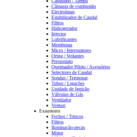
Casquilho / Tampa
Câmaras de combustão
Electroíman
Estabilizador de Caudal
Filtros
Hidrogerador
Injector
Lubrificantes
Membrana
Micro / Interruptores
Oring / Vedantes
Pressostato
Queimador Piloto / Acessórios
Selectores de Caudal
Sondas / Termopar
Tubos / Ligações
Unidade de Ignição
Válvulas de Gás
Ventilador
Venturi
Exaustores
Fechos / Trincos
Filtros
Iluminação-peças
Motor