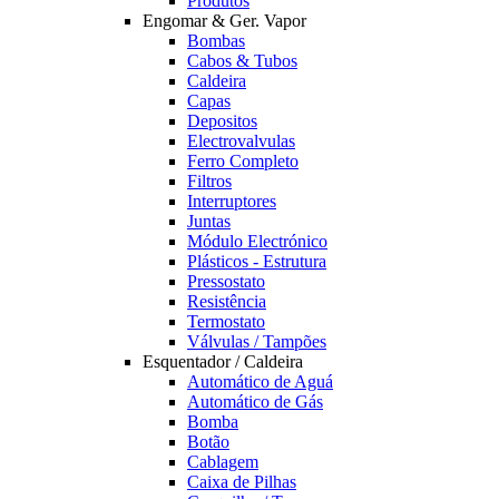
Produtos
Engomar & Ger. Vapor
Bombas
Cabos & Tubos
Caldeira
Capas
Depositos
Electrovalvulas
Ferro Completo
Filtros
Interruptores
Juntas
Módulo Electrónico
Plásticos - Estrutura
Pressostato
Resistência
Termostato
Válvulas / Tampões
Esquentador / Caldeira
Automático de Aguá
Automático de Gás
Bomba
Botão
Cablagem
Caixa de Pilhas