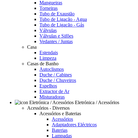
Mangueiras
Torneiras
Tubo de Exaustão
Tubo de Ligação - Agua
Tubo de Ligação - Gás
Válvulas
Válvulas e Sifões
Vedantes / Juntas
Casa
Estendais
Limpeza
Casas de Banho
Autoclismos
Duche / Cabines
Duche / Chuveiros
Espelhos
Extractor de Ar
Misturadoras
Eletrónica / Acessórios
Acessórios - Diversos
Acessórios e Baterias
Acessórios
Adaptadores Eléctricos
Baterias
Lampadas