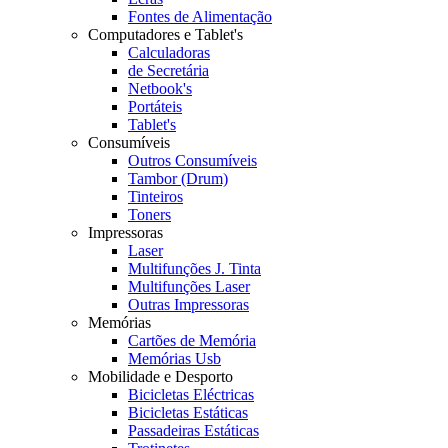
Fontes de Alimentação
Computadores e Tablet's
Calculadoras
de Secretária
Netbook's
Portáteis
Tablet's
Consumíveis
Outros Consumíveis
Tambor (Drum)
Tinteiros
Toners
Impressoras
Laser
Multifunções J. Tinta
Multifunções Laser
Outras Impressoras
Memórias
Cartões de Memória
Memórias Usb
Mobilidade e Desporto
Bicicletas Eléctricas
Bicicletas Estáticas
Passadeiras Estáticas