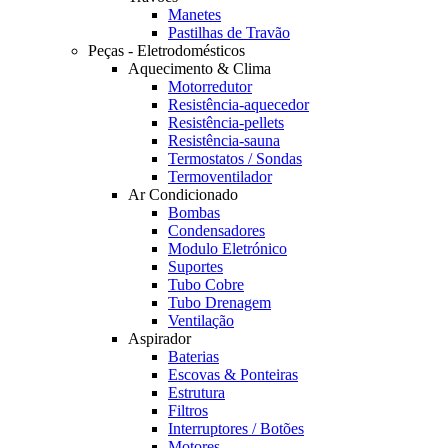
Manetes
Pastilhas de Travão
Peças - Eletrodomésticos
Aquecimento & Clima
Motorredutor
Resistência-aquecedor
Resistência-pellets
Resistência-sauna
Termostatos / Sondas
Termoventilador
Ar Condicionado
Bombas
Condensadores
Modulo Eletrónico
Suportes
Tubo Cobre
Tubo Drenagem
Ventilação
Aspirador
Baterias
Escovas & Ponteiras
Estrutura
Filtros
Interruptores / Botões
Motores