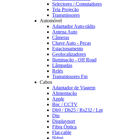
Selectores / Comutadores
Tela Projeção
Transmissores
Automóvel
Adaptador Auto-rádio
Antena Auto
Câmeras
Chave Auto - Peças
Estacionamento
Geolocalizadores
Iluminação - Off Road
Lâmpadas
Relés
Transmissores Fm
Cabos
Adaptador de Viagem
Alimentação
Apple
Bnc / CCTV
Db9 / Db25 / Rs232 / Lpt
Din
Displayport
Fibra Óptica
Flat-cable
Hdmi