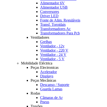
Alimentador 6V
Alimentador USB
Conversores
Driver LED
Fonte de Alim. Reguláveis
Transf. Toroidais
Transformadores Ac
Transformadores Para Pcb
Ventiladores
Grelhas
Ventilador - 12v
Ventilador - 220 V
Ventilador - 24 V
Ventilador - 5 V
Mobilidade Eléctrica
Peças Electronicas
Acelerador
Displays
Peças Mecânicas
Descanso / Suporte
Guarda Lamas
Rodas
Câmaras de Ar
Pneus
Travões