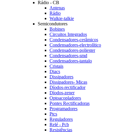
Rádio - CB
Antenas
Rádio
Walkie-talkie
Semicondutores
Bobines
Circuitos Integrados
Condensadores-cerâmicos
Condensadores-electrolítico
Condensadores-poliester
Condensadores-smd
Condensadores-tantalo
Cristais
Diacs
Dissipadores
Dissipadores- Micas
Díodos-rectificador
Díodos-zener
Optoacopladores
Pontes Rectificadoras
Programadores
Ptcs
Reguladores
Relé - Pcb
Resistências