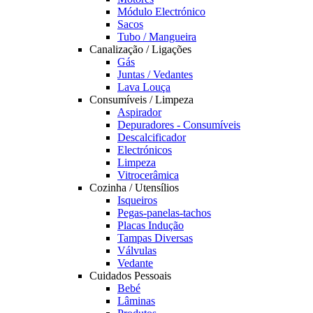
Módulo Electrónico
Sacos
Tubo / Mangueira
Canalização / Ligações
Gás
Juntas / Vedantes
Lava Louça
Consumíveis / Limpeza
Aspirador
Depuradores - Consumíveis
Descalcificador
Electrónicos
Limpeza
Vitrocerâmica
Cozinha / Utensílios
Isqueiros
Pegas-panelas-tachos
Placas Indução
Tampas Diversas
Válvulas
Vedante
Cuidados Pessoais
Bebé
Lâminas