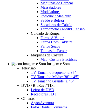
Maquinas de Barbear
Massajadores
Modeladores
Pedicure / Manicure
Saúde e Beleza
Secadores de Cabelo
Termometro / Medid. Tensão
Cuidado de Roupa
Ferros A Vapor
Ferros Com Caldeira
Ferros Secos
Tábuas de Passar
Maquinas de Costura
Maq. Costura Electricas
Imagem e Som
Televisão
TV Tamanho Pequeno: ≤ 37"
TV Tamanho Médio: 38" a 45"
TV Tamanho Grande: ≥ 46"
DVD / BluRay / TDT
Leitor de DVD
Receptores TDT
Câmaras
Ação/Aventura
Fotos Digital Compacta