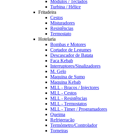
Módulos / Teclados
Turbina / Hélice
Fritadeira
Cestos
Misturadores
Resistências
Termostato
Hotelaria
Bombas e Motores
Cortador de Legumes
Descascador de Batata
Faca Kebab
Interruptores/Sinalizadores
M. Gelo
Maquina de Sumo
Maquina Kebab
MLL - Braços / Injectores
MLL - Cestos
MLL - Resistências
MLL - Termostatos
MLL - Timer / Programadores
Queima
Refrigeração
Termómetro/Controlador
Torneiras