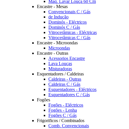
Maq. Lavar Louça 60 Cm
Encastre - Mesas
Convencionais C / Gás
de Indução
Dominós - Eléctricos
Dominós C / Gás
Vitrocerâmicas - Eléctricas
Vitrocerâmicas C / Gás
Encastre - Microondas
Microondas
Encastre - Outras
Acessorios Encastre
Lava Louças
Misturadoras
Esquentadores / Caldeiras
Caldeiras - Outras
Caldeiras C / Gás
Esquentadores - Eléctricos
Esquentadores C / Gás
Fogões
Fogões - Eléctricos
Fogões - Lenha
Fogões C / Gás
Frigorificos / Combinados
Comb. Convencionais