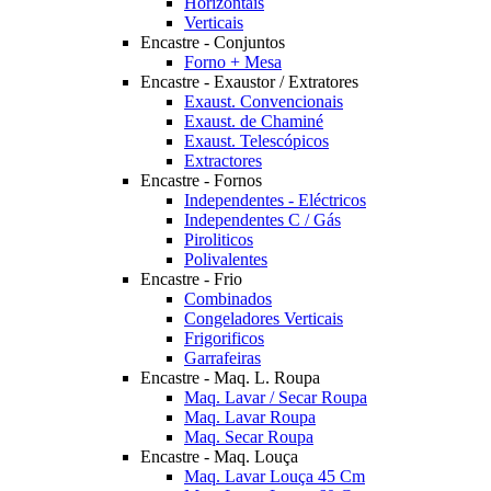
Horizontais
Verticais
Encastre - Conjuntos
Forno + Mesa
Encastre - Exaustor / Extratores
Exaust. Convencionais
Exaust. de Chaminé
Exaust. Telescópicos
Extractores
Encastre - Fornos
Independentes - Eléctricos
Independentes C / Gás
Piroliticos
Polivalentes
Encastre - Frio
Combinados
Congeladores Verticais
Frigorificos
Garrafeiras
Encastre - Maq. L. Roupa
Maq. Lavar / Secar Roupa
Maq. Lavar Roupa
Maq. Secar Roupa
Encastre - Maq. Louça
Maq. Lavar Louça 45 Cm