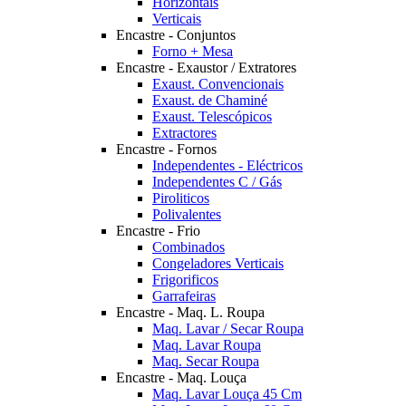
Horizontais
Verticais
Encastre - Conjuntos
Forno + Mesa
Encastre - Exaustor / Extratores
Exaust. Convencionais
Exaust. de Chaminé
Exaust. Telescópicos
Extractores
Encastre - Fornos
Independentes - Eléctricos
Independentes C / Gás
Piroliticos
Polivalentes
Encastre - Frio
Combinados
Congeladores Verticais
Frigorificos
Garrafeiras
Encastre - Maq. L. Roupa
Maq. Lavar / Secar Roupa
Maq. Lavar Roupa
Maq. Secar Roupa
Encastre - Maq. Louça
Maq. Lavar Louça 45 Cm