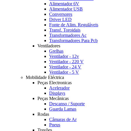
Alimentador 6V
Alimentador USB
Conversores
Driver LED
Fonte de Alim. Reguláveis
Transf. Toroidais
Transformadores Ac
Transformadores Para Pcb
Ventiladores
Grelhas
Ventilador - 12v
Ventilador - 220 V
Ventilador - 24 V
Ventilador - 5 V
Mobilidade Eléctrica
Peças Electronicas
Acelerador
Displays
Peças Mecânicas
Descanso / Suporte
Guarda Lamas
Rodas
Câmaras de Ar
Pneus
Travões