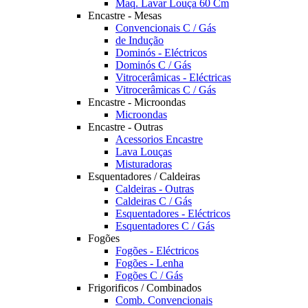
Maq. Lavar Louça 60 Cm
Encastre - Mesas
Convencionais C / Gás
de Indução
Dominós - Eléctricos
Dominós C / Gás
Vitrocerâmicas - Eléctricas
Vitrocerâmicas C / Gás
Encastre - Microondas
Microondas
Encastre - Outras
Acessorios Encastre
Lava Louças
Misturadoras
Esquentadores / Caldeiras
Caldeiras - Outras
Caldeiras C / Gás
Esquentadores - Eléctricos
Esquentadores C / Gás
Fogões
Fogões - Eléctricos
Fogões - Lenha
Fogões C / Gás
Frigorificos / Combinados
Comb. Convencionais