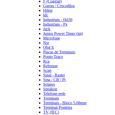
F (Coaxial)
Garras / Crocodilos
Hdmi
Idc
Industriais - Hd30
Industriais - Px
Jack
Junior Power Timer (jpt)
Microfone
Nsr
Obd Ii
Placas de Terminais
Ponto Traço
Rca
Reboque
Scart
Sinal - Raster
Sma / CB / Pl
Solares
Speakon
Telefone-rede
Terminais
Terminais - Bloco 5.08mm
Terminal-Ponteira
TV (IEC)