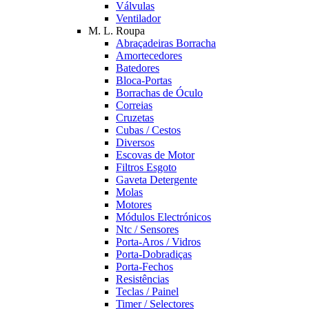
Válvulas
Ventilador
M. L. Roupa
Abraçadeiras Borracha
Amortecedores
Batedores
Bloca-Portas
Borrachas de Óculo
Correias
Cruzetas
Cubas / Cestos
Diversos
Escovas de Motor
Filtros Esgoto
Gaveta Detergente
Molas
Motores
Módulos Electrónicos
Ntc / Sensores
Porta-Aros / Vidros
Porta-Dobradiças
Porta-Fechos
Resistências
Teclas / Painel
Timer / Selectores