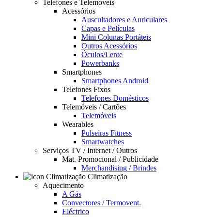
Telefones e Telemóveis
Acessórios
Auscultadores e Auriculares
Capas e Películas
Mini Colunas Portáteis
Outros Acessórios
Óculos/Lente
Powerbanks
Smartphones
Smartphones Android
Telefones Fixos
Telefones Domésticos
Telemóveis / Cartões
Telemóveis
Wearables
Pulseiras Fitness
Smartwatches
Serviços TV / Internet / Outros
Mat. Promocional / Publicidade
Merchandising / Brindes
Climatização
Aquecimento
A Gás
Convectores / Termovent.
Eléctrico