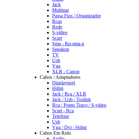
Jack
Multipar
Passa Fios / Organizador
Rcas
Rede
S-vídeo
Scart
Sma - Rp-sma-n
Speakon
TV
Usb
Vga
XLR - Canon
Cabos / Adaptadores
Displayport
Hdmi
Jack / Rca / XLR
Jack / Usb / Toslink
Rca / Ponto Traço / S-video
Scart - Rca
Telefone
Usb
Vga / Dvi / Hdmi
Cabos Em Rolo
Audio