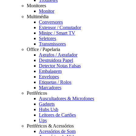
Trotinetes
Monitores
Monitor
Multimédia
Conversores
Extensor / Comutador
Minipc / Smart TV
Seletores
Transmissores
Office / Papelaria
Agrafos / Agrafador
Destruidora Papel
Detector Notas Falsas
Embalagem
Envelopes
Etiquetas / Rolos
Marcadores
Periféricos
Auscultadores & Microfones
Gadgets
Hubs Usb
Leitores de Cartões
Ups
Periféricos & Acessórios
Acessórios de Som