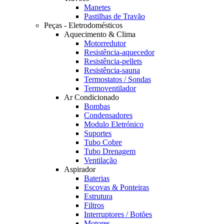
Manetes
Pastilhas de Travão
Peças - Eletrodomésticos
Aquecimento & Clima
Motorredutor
Resistência-aquecedor
Resistência-pellets
Resistência-sauna
Termostatos / Sondas
Termoventilador
Ar Condicionado
Bombas
Condensadores
Modulo Eletrónico
Suportes
Tubo Cobre
Tubo Drenagem
Ventilação
Aspirador
Baterias
Escovas & Ponteiras
Estrutura
Filtros
Interruptores / Botões
Motores