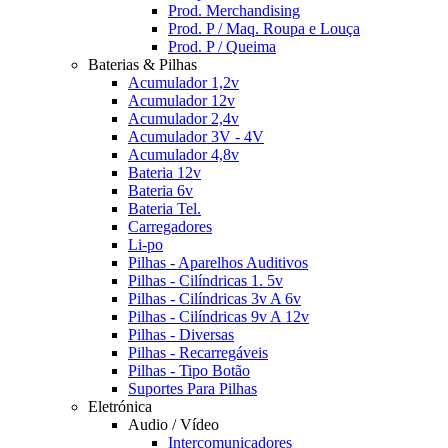
Prod. Merchandising
Prod. P / Maq. Roupa e Louça
Prod. P / Queima
Baterias & Pilhas
Acumulador 1,2v
Acumulador 12v
Acumulador 2,4v
Acumulador 3V - 4V
Acumulador 4,8v
Bateria 12v
Bateria 6v
Bateria Tel.
Carregadores
Li-po
Pilhas - Aparelhos Auditivos
Pilhas - Cilíndricas 1. 5v
Pilhas - Cilíndricas 3v A 6v
Pilhas - Cilíndricas 9v A 12v
Pilhas - Diversas
Pilhas - Recarregáveis
Pilhas - Tipo Botão
Suportes Para Pilhas
Eletrónica
Audio / Vídeo
Intercomunicadores