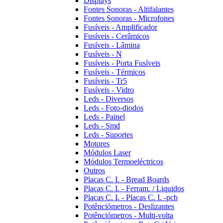
Displays
Fontes Sonoras - Altifalantes
Fontes Sonoras - Microfones
Fusíveis - Amplificador
Fusíveis - Cerâmicos
Fusíveis - Lâmina
Fusíveis - N
Fusíveis - Porta Fusíveis
Fusíveis - Térmicos
Fusíveis - Tr5
Fusíveis - Vidro
Leds - Diversos
Leds - Foto-diodos
Leds - Painel
Leds - Smd
Leds - Suportes
Motores
Módulos Laser
Módulos Termoeléctricos
Outros
Placas C. I. - Bread Boards
Placas C. I. - Ferram. / Liquidos
Placas C. I. - Placas C. I. -pcb
Potênciómetros - Deslizantes
Potênciómetros - Multi-volta