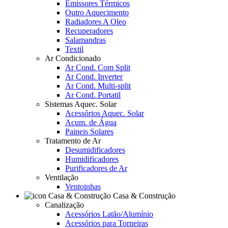
Emissores Térmicos
Outro Aquecimento
Radiadores A Oleo
Recuperadores
Salamandras
Textil
Ar Condicionado
Ar Cond. Com Split
Ar Cond. Inverter
Ar Cond. Multi-split
Ar Cond. Portatil
Sistemas Aquec. Solar
Acessórios Aquec. Solar
Acum. de Água
Paineis Solares
Tratamento de Ar
Desumidificadores
Humidificadores
Purificadores de Ar
Ventilação
Ventoinhas
Casa & Construção
Canalização
Acessórios Latão/Alumínio
Acessórios para Torneiras