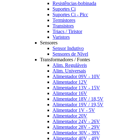
Resistências-bobinada
Suportes Ci
Suportes Ci - Plcc
Termistores
Transistors
Triacs / Tiristor
Varistors
Sensores
Sensor Indutivo
Sensores de Nível
Transformadores / Fontes
Alim. Reguláveis
Alim. Universais
Alimentador 09V - 10V
Alimentador 12V
Alimentador 13V - 15V
Alimentador 16V
Alimentador 18V / 18,5V
Alimentador 19V / 19,5V
Alimentador 1V - 5V
Alimentador 20V
Alimentador 24V - 26V
Alimentador 28V - 29V
Alimentador 30V - 39V
Alimentador 40V - 49V