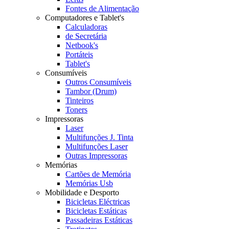
Fontes de Alimentação
Computadores e Tablet's
Calculadoras
de Secretária
Netbook's
Portáteis
Tablet's
Consumíveis
Outros Consumíveis
Tambor (Drum)
Tinteiros
Toners
Impressoras
Laser
Multifunções J. Tinta
Multifunções Laser
Outras Impressoras
Memórias
Cartões de Memória
Memórias Usb
Mobilidade e Desporto
Bicicletas Eléctricas
Bicicletas Estáticas
Passadeiras Estáticas