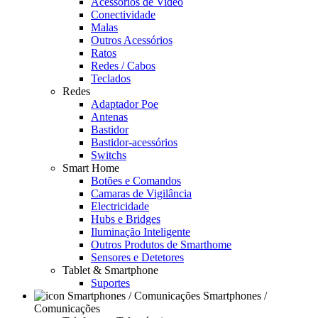
Acessórios de Video
Conectividade
Malas
Outros Acessórios
Ratos
Redes / Cabos
Teclados
Redes
Adaptador Poe
Antenas
Bastidor
Bastidor-acessórios
Switchs
Smart Home
Botões e Comandos
Camaras de Vigilância
Electricidade
Hubs e Bridges
Iluminação Inteligente
Outros Produtos de Smarthome
Sensores e Detetores
Tablet & Smartphone
Suportes
Smartphones /
Comunicações