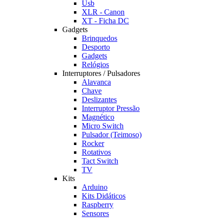
Usb
XLR - Canon
XT - Ficha DC
Gadgets
Brinquedos
Desporto
Gadgets
Relógios
Interruptores / Pulsadores
Alavanca
Chave
Deslizantes
Interruptor Pressão
Magnético
Micro Switch
Pulsador (Teimoso)
Rocker
Rotativos
Tact Switch
TV
Kits
Arduino
Kits Didáticos
Raspberry
Sensores