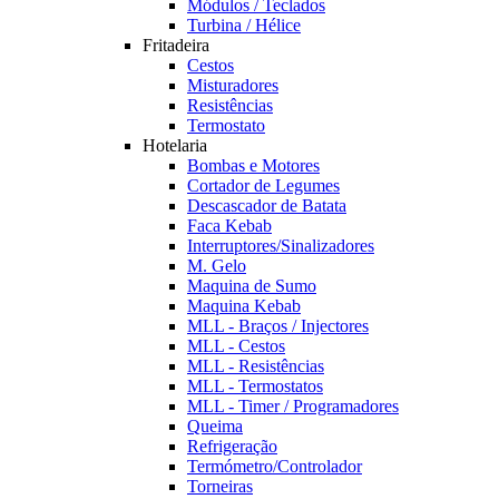
Módulos / Teclados
Turbina / Hélice
Fritadeira
Cestos
Misturadores
Resistências
Termostato
Hotelaria
Bombas e Motores
Cortador de Legumes
Descascador de Batata
Faca Kebab
Interruptores/Sinalizadores
M. Gelo
Maquina de Sumo
Maquina Kebab
MLL - Braços / Injectores
MLL - Cestos
MLL - Resistências
MLL - Termostatos
MLL - Timer / Programadores
Queima
Refrigeração
Termómetro/Controlador
Torneiras