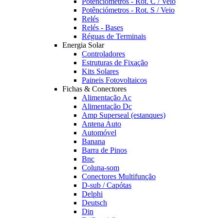
Potênciómetros - Rot. C / Veio
Potênciómetros - Rot. S / Veio
Relés
Relés - Bases
Réguas de Terminais
Energia Solar
Controladores
Estruturas de Fixação
Kits Solares
Paineis Fotovoltaicos
Fichas & Conectores
Alimentação Ac
Alimentação Dc
Amp Superseal (estanques)
Antena Auto
Automóvel
Banana
Barra de Pinos
Bnc
Coluna-som
Conectores Multifunção
D-sub / Capótas
Delphi
Deutsch
Din