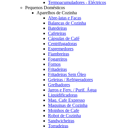
Termoacumuladores - Eléctricos
Pequenos Domésticos
Aparelhos de Cozinha
Abre-latas e Facas
Balanças de Cozinha
Batedeiras
Cafeteiras
Cápsulas de Café
Centrifugadoras
Espremedores
Fiambreiras
Fogareiros
Fornos
Fritadeiras
Fritadeiras Sem Óleo
Geleiras / Refrigeradores
Grelhadores
Jarros e Ferv. / Purif. Água
Liquidificadoras
Maq. Cafe Expresso
Maquinas de Cozinha
Moinhos de Cafe
Robot de Cozinha
Sandwicheiras
Torradeiras