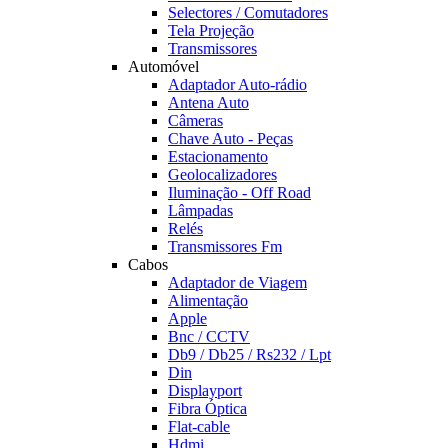
Selectores / Comutadores
Tela Projeção
Transmissores
Automóvel
Adaptador Auto-rádio
Antena Auto
Câmeras
Chave Auto - Peças
Estacionamento
Geolocalizadores
Iluminação - Off Road
Lâmpadas
Relés
Transmissores Fm
Cabos
Adaptador de Viagem
Alimentação
Apple
Bnc / CCTV
Db9 / Db25 / Rs232 / Lpt
Din
Displayport
Fibra Óptica
Flat-cable
Hdmi