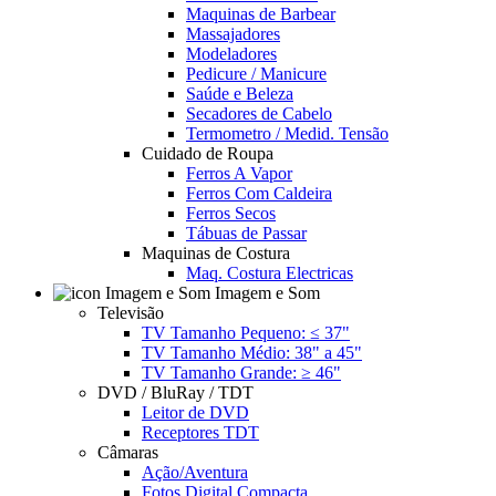
Maquinas de Barbear
Massajadores
Modeladores
Pedicure / Manicure
Saúde e Beleza
Secadores de Cabelo
Termometro / Medid. Tensão
Cuidado de Roupa
Ferros A Vapor
Ferros Com Caldeira
Ferros Secos
Tábuas de Passar
Maquinas de Costura
Maq. Costura Electricas
Imagem e Som
Televisão
TV Tamanho Pequeno: ≤ 37"
TV Tamanho Médio: 38" a 45"
TV Tamanho Grande: ≥ 46"
DVD / BluRay / TDT
Leitor de DVD
Receptores TDT
Câmaras
Ação/Aventura
Fotos Digital Compacta