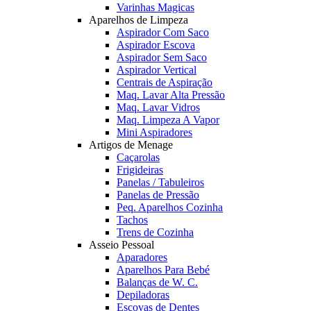
Varinhas Magicas
Aparelhos de Limpeza
Aspirador Com Saco
Aspirador Escova
Aspirador Sem Saco
Aspirador Vertical
Centrais de Aspiração
Maq. Lavar Alta Pressão
Maq. Lavar Vidros
Maq. Limpeza A Vapor
Mini Aspiradores
Artigos de Menage
Caçarolas
Frigideiras
Panelas / Tabuleiros
Panelas de Pressão
Peq. Aparelhos Cozinha
Tachos
Trens de Cozinha
Asseio Pessoal
Aparadores
Aparelhos Para Bebé
Balanças de W. C.
Depiladoras
Escovas de Dentes