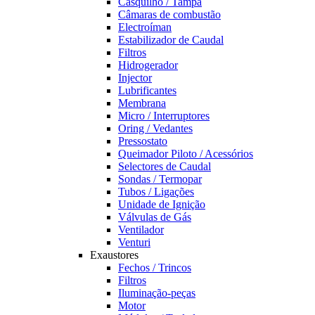
Casquilho / Tampa
Câmaras de combustão
Electroíman
Estabilizador de Caudal
Filtros
Hidrogerador
Injector
Lubrificantes
Membrana
Micro / Interruptores
Oring / Vedantes
Pressostato
Queimador Piloto / Acessórios
Selectores de Caudal
Sondas / Termopar
Tubos / Ligações
Unidade de Ignição
Válvulas de Gás
Ventilador
Venturi
Exaustores
Fechos / Trincos
Filtros
Iluminação-peças
Motor