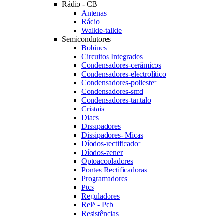
Rádio - CB
Antenas
Rádio
Walkie-talkie
Semicondutores
Bobines
Circuitos Integrados
Condensadores-cerâmicos
Condensadores-electrolítico
Condensadores-poliester
Condensadores-smd
Condensadores-tantalo
Cristais
Diacs
Dissipadores
Dissipadores- Micas
Díodos-rectificador
Díodos-zener
Optoacopladores
Pontes Rectificadoras
Programadores
Ptcs
Reguladores
Relé - Pcb
Resistências