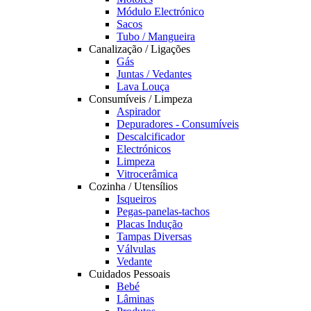
Módulo Electrónico
Sacos
Tubo / Mangueira
Canalização / Ligações
Gás
Juntas / Vedantes
Lava Louça
Consumíveis / Limpeza
Aspirador
Depuradores - Consumíveis
Descalcificador
Electrónicos
Limpeza
Vitrocerâmica
Cozinha / Utensílios
Isqueiros
Pegas-panelas-tachos
Placas Indução
Tampas Diversas
Válvulas
Vedante
Cuidados Pessoais
Bebé
Lâminas