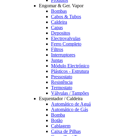
Produtos
Engomar & Ger. Vapor
Bombas
Cabos & Tubos
Caldeira
Capas
Depositos
Electrovalvulas
Ferro Completo
Filtros
Interruptores
Juntas
Módulo Electrónico
Plásticos - Estrutura
Pressostato
Resistência
Termostato
Válvulas / Tampões
Esquentador / Caldeira
Automático de Aguá
Automático de Gás
Bomba
Botão
Cablagem
Caixa de Pilhas