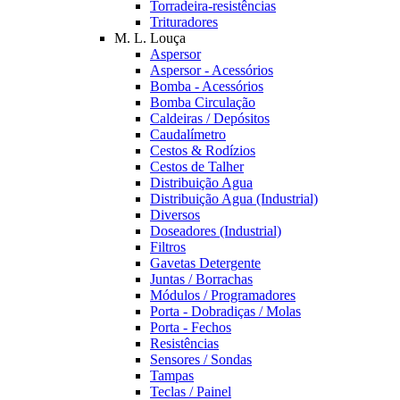
Torradeira-resistências
Trituradores
M. L. Louça
Aspersor
Aspersor - Acessórios
Bomba - Acessórios
Bomba Circulação
Caldeiras / Depósitos
Caudalímetro
Cestos & Rodízios
Cestos de Talher
Distribuição Agua
Distribuição Agua (Industrial)
Diversos
Doseadores (Industrial)
Filtros
Gavetas Detergente
Juntas / Borrachas
Módulos / Programadores
Porta - Dobradiças / Molas
Porta - Fechos
Resistências
Sensores / Sondas
Tampas
Teclas / Painel