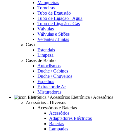
Mangueiras
Torneiras
Tubo de Exaustão
Tubo de Ligação - Agua
Tubo de Ligação - Gás
Válvulas
Válvulas e Sifões
Vedantes / Juntas
Casa
Estendais
Limpeza
Casas de Banho
Autoclismos
Duche / Cabines
Duche / Chuveiros
Espelhos
Extractor de Ar
Misturadoras
Eletrónica / Acessórios
Acessórios - Diversos
Acessórios e Baterias
Acessórios
Adaptadores Eléctricos
Baterias
Lampadas