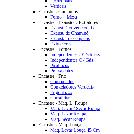
Horizontais
Verticais
Encastre - Conjuntos
Forno + Mesa
Encastre - Exaustor / Extratores
Exaust. Convencionais
Exaust. de Chaminé
Exaust. Telescópicos
Extractores
Encastre - Fornos
Independentes - Eléctricos
Independentes C / Gás
Piroliticos
Polivalentes
Encastre - Frio
Combinados
Congeladores Verticais
Frigorificos
Garrafeiras
Encastre - Maq. L. Roupa
Maq. Lavar / Secar Roupa
Maq. Lavar Roupa
Maq. Secar Roupa
Encastre - Maq. Louça
Maq. Lavar Louça 45 Cm