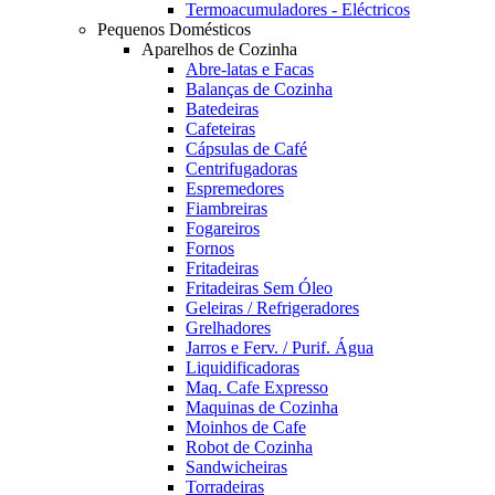
Termoacumuladores - Eléctricos
Pequenos Domésticos
Aparelhos de Cozinha
Abre-latas e Facas
Balanças de Cozinha
Batedeiras
Cafeteiras
Cápsulas de Café
Centrifugadoras
Espremedores
Fiambreiras
Fogareiros
Fornos
Fritadeiras
Fritadeiras Sem Óleo
Geleiras / Refrigeradores
Grelhadores
Jarros e Ferv. / Purif. Água
Liquidificadoras
Maq. Cafe Expresso
Maquinas de Cozinha
Moinhos de Cafe
Robot de Cozinha
Sandwicheiras
Torradeiras