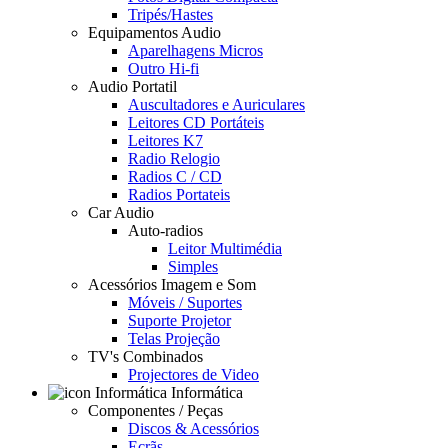
Tripés/Hastes
Equipamentos Audio
Aparelhagens Micros
Outro Hi-fi
Audio Portatil
Auscultadores e Auriculares
Leitores CD Portáteis
Leitores K7
Radio Relogio
Radios C / CD
Radios Portateis
Car Audio
Auto-radios
Leitor Multimédia
Simples
Acessórios Imagem e Som
Móveis / Suportes
Suporte Projetor
Telas Projeção
TV's Combinados
Projectores de Video
Informática
Componentes / Peças
Discos & Acessórios
Ecrãs