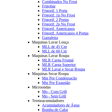
Combinados No Frost
Frigobar
Frigorif. 1 Porta
Frigorif. 1p No Frost
Frigorif. 2 Portas
Frigorif. 2p No Frost
Frigorif. Americanos
Frigorif. Americanos 4 Portas
Garrafeira
Maquinas Lavar Louça
MLL de 45 Cm
MLL de 60 Cm
Maquinas Lavar Roupa
MLR Carga Frontal
MLR Carga Superior
MLR Lavar e Secar Roupa
Maquinas Secar Roupa
Msr Por Condensação
Msr Por Exaustão
Microondas
Mo - Com Grill
Mo - Sem Grill
Termoacumuladores
Acumuladores de Água
Bomba de Calor