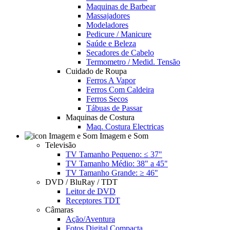
Maquinas de Barbear
Massajadores
Modeladores
Pedicure / Manicure
Saúde e Beleza
Secadores de Cabelo
Termometro / Medid. Tensão
Cuidado de Roupa
Ferros A Vapor
Ferros Com Caldeira
Ferros Secos
Tábuas de Passar
Maquinas de Costura
Maq. Costura Electricas
Imagem e Som
Televisão
TV Tamanho Pequeno: ≤ 37"
TV Tamanho Médio: 38" a 45"
TV Tamanho Grande: ≥ 46"
DVD / BluRay / TDT
Leitor de DVD
Receptores TDT
Câmaras
Ação/Aventura
Fotos Digital Compacta