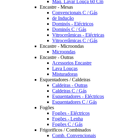
Maq. Lavar Louça 60 Cm
Encastre - Mesas
Convencionais C / Gás
de Indução
Dominós - Eléctricos
Dominós C / Gás
Vitrocerâmicas - Eléctricas
Vitrocerâmicas C / Gás
Encastre - Microondas
Microondas
Encastre - Outras
Acessorios Encastre
Lava Louças
Misturadoras
Esquentadores / Caldeiras
Caldeiras - Outras
Caldeiras C / Gás
Esquentadores - Eléctricos
Esquentadores C / Gás
Fogões
Fogões - Eléctricos
Fogões - Lenha
Fogões C / Gás
Frigorificos / Combinados
Comb. Convencionais