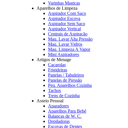
Varinhas Magicas
Aparelhos de Limpeza
Aspirador Com Saco
Aspirador Escova
Aspirador Sem Saco
Aspirador Vertical
Centrais de Aspiração
Maq. Lavar Alta Pressão
Maq. Lavar Vidros
Maq. Limpeza A Vapor
Mini Aspiradores
Artigos de Menage
Caçarolas
Frigideiras
Panelas / Tabuleiros
Panelas de Pressão
Peq. Aparelhos Cozinha
Tachos
Trens de Cozinha
Asseio Pessoal
Aparadores
Aparelhos Para Bebé
Balanças de W. C.
Depiladoras
Escovas de Dentes