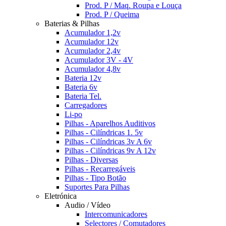
Prod. P / Maq. Roupa e Louça
Prod. P / Queima
Baterias & Pilhas
Acumulador 1,2v
Acumulador 12v
Acumulador 2,4v
Acumulador 3V - 4V
Acumulador 4,8v
Bateria 12v
Bateria 6v
Bateria Tel.
Carregadores
Li-po
Pilhas - Aparelhos Auditivos
Pilhas - Cilíndricas 1. 5v
Pilhas - Cilíndricas 3v A 6v
Pilhas - Cilíndricas 9v A 12v
Pilhas - Diversas
Pilhas - Recarregáveis
Pilhas - Tipo Botão
Suportes Para Pilhas
Eletrónica
Audio / Vídeo
Intercomunicadores
Selectores / Comutadores