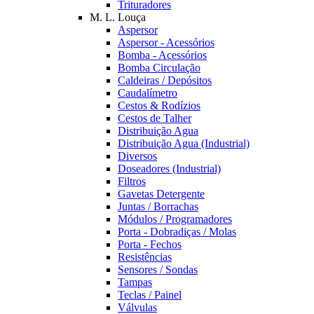
Trituradores
M. L. Louça
Aspersor
Aspersor - Acessórios
Bomba - Acessórios
Bomba Circulação
Caldeiras / Depósitos
Caudalímetro
Cestos & Rodízios
Cestos de Talher
Distribuição Agua
Distribuição Agua (Industrial)
Diversos
Doseadores (Industrial)
Filtros
Gavetas Detergente
Juntas / Borrachas
Módulos / Programadores
Porta - Dobradiças / Molas
Porta - Fechos
Resistências
Sensores / Sondas
Tampas
Teclas / Painel
Válvulas