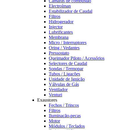
Câmaras de combustão
Electroíman
Estabilizador de Caudal
Filtros
Hidrogerador
Injector
Lubrificantes
Membrana
Micro / Interruptores
Oring / Vedantes
Pressostato
Queimador Piloto / Acessórios
Selectores de Caudal
Sondas / Termopar
Tubos / Ligações
Unidade de Ignição
Válvulas de Gás
Ventilador
Venturi
Exaustores
Fechos / Trincos
Filtros
Iluminação-peças
Motor
Módulos / Teclados