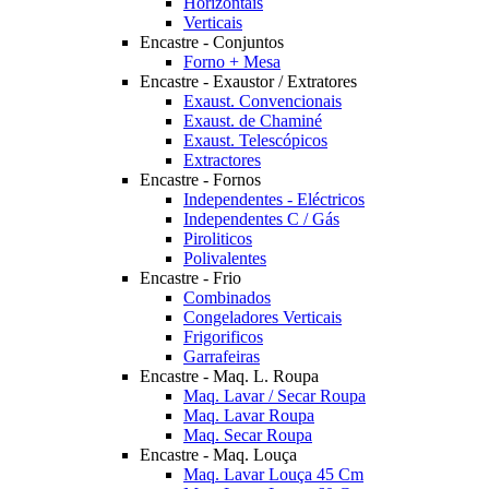
Horizontais
Verticais
Encastre - Conjuntos
Forno + Mesa
Encastre - Exaustor / Extratores
Exaust. Convencionais
Exaust. de Chaminé
Exaust. Telescópicos
Extractores
Encastre - Fornos
Independentes - Eléctricos
Independentes C / Gás
Piroliticos
Polivalentes
Encastre - Frio
Combinados
Congeladores Verticais
Frigorificos
Garrafeiras
Encastre - Maq. L. Roupa
Maq. Lavar / Secar Roupa
Maq. Lavar Roupa
Maq. Secar Roupa
Encastre - Maq. Louça
Maq. Lavar Louça 45 Cm