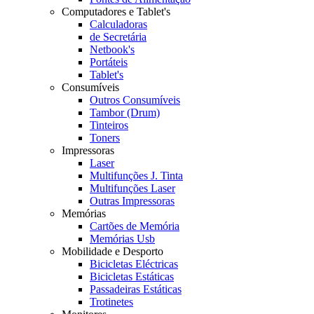
Computadores e Tablet's
Calculadoras
de Secretária
Netbook's
Portáteis
Tablet's
Consumíveis
Outros Consumíveis
Tambor (Drum)
Tinteiros
Toners
Impressoras
Laser
Multifunções J. Tinta
Multifunções Laser
Outras Impressoras
Memórias
Cartões de Memória
Memórias Usb
Mobilidade e Desporto
Bicicletas Eléctricas
Bicicletas Estáticas
Passadeiras Estáticas
Trotinetes