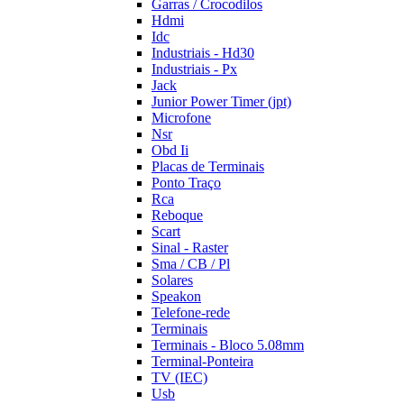
Garras / Crocodilos
Hdmi
Idc
Industriais - Hd30
Industriais - Px
Jack
Junior Power Timer (jpt)
Microfone
Nsr
Obd Ii
Placas de Terminais
Ponto Traço
Rca
Reboque
Scart
Sinal - Raster
Sma / CB / Pl
Solares
Speakon
Telefone-rede
Terminais
Terminais - Bloco 5.08mm
Terminal-Ponteira
TV (IEC)
Usb