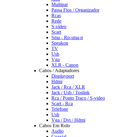
Multipar
Passa Fios / Organizador
Rcas
Rede
S-vídeo
Scart
Sma - Rp-sma-n
Speakon
TV
Usb
Vga
XLR - Canon
Cabos / Adaptadores
Displayport
Hdmi
Jack / Rca / XLR
Jack / Usb / Toslink
Rca / Ponto Traço / S-video
Scart - Rca
Telefone
Usb
Vga / Dvi / Hdmi
Cabos Em Rolo
Audio
Coaxial