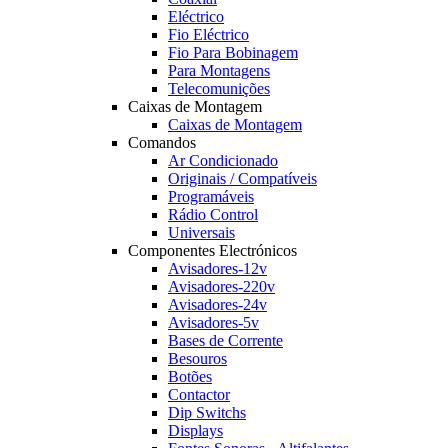
Eléctrico
Fio Eléctrico
Fio Para Bobinagem
Para Montagens
Telecomunições
Caixas de Montagem
Caixas de Montagem
Comandos
Ar Condicionado
Originais / Compatíveis
Programáveis
Rádio Control
Universais
Componentes Electrónicos
Avisadores-12v
Avisadores-220v
Avisadores-24v
Avisadores-5v
Bases de Corrente
Besouros
Botões
Contactor
Dip Switchs
Displays