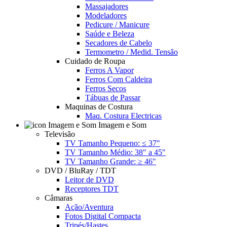
Massajadores
Modeladores
Pedicure / Manicure
Saúde e Beleza
Secadores de Cabelo
Termometro / Medid. Tensão
Cuidado de Roupa
Ferros A Vapor
Ferros Com Caldeira
Ferros Secos
Tábuas de Passar
Maquinas de Costura
Maq. Costura Electricas
Imagem e Som
Televisão
TV Tamanho Pequeno: ≤ 37"
TV Tamanho Médio: 38" a 45"
TV Tamanho Grande: ≥ 46"
DVD / BluRay / TDT
Leitor de DVD
Receptores TDT
Câmaras
Ação/Aventura
Fotos Digital Compacta
Tripés/Hastes