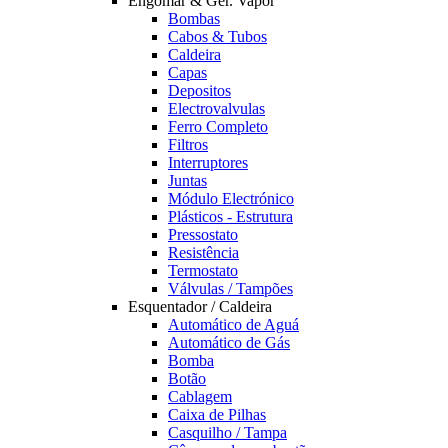
Engomar & Ger. Vapor
Bombas
Cabos & Tubos
Caldeira
Capas
Depositos
Electrovalvulas
Ferro Completo
Filtros
Interruptores
Juntas
Módulo Electrónico
Plásticos - Estrutura
Pressostato
Resistência
Termostato
Válvulas / Tampões
Esquentador / Caldeira
Automático de Aguá
Automático de Gás
Bomba
Botão
Cablagem
Caixa de Pilhas
Casquilho / Tampa