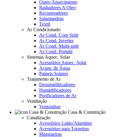
Outro Aquecimento
Radiadores A Oleo
Recuperadores
Salamandras
Textil
Ar Condicionado
Ar Cond. Com Split
Ar Cond. Inverter
Ar Cond. Multi-split
Ar Cond. Portatil
Sistemas Aquec. Solar
Acessórios Aquec. Solar
Acum. de Água
Paineis Solares
Tratamento de Ar
Desumidificadores
Humidificadores
Purificadores de Ar
Ventilação
Ventoinhas
Casa & Construção
Canalização
Acessórios Latão/Alumínio
Acessórios para Torneiras
Mangueiras