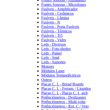
Fontes Sonoras - Altifalantes
Fontes Sonoras - Microfones
Fusíveis - Amplificador
Fusíveis - Cerâmicos
Fusíveis - Lâmina
Fusíveis - N
Fusíveis - Porta Fusíveis
Fusíveis - Térmicos
Fusíveis - Tr5
Fusíveis - Vidro
Leds - Diversos
Leds - Foto-diodos
Leds - Painel
Leds - Smd
Leds - Suportes
Motores
Módulos Laser
Módulos Termoeléctricos
Outros
Placas C. I. - Bread Boards
Placas C. I. - Ferram. / Liquidos
Placas C. I. - Placas C. I. -pcb
Potênciómetros - Deslizantes
Potênciómetros - Multi-volta
Potênciómetros - Rot. C / Veio