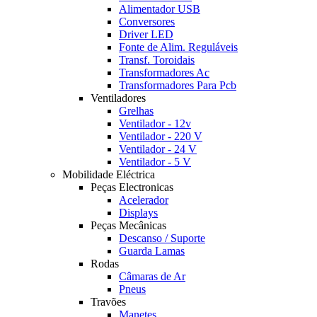
Alimentador USB
Conversores
Driver LED
Fonte de Alim. Reguláveis
Transf. Toroidais
Transformadores Ac
Transformadores Para Pcb
Ventiladores
Grelhas
Ventilador - 12v
Ventilador - 220 V
Ventilador - 24 V
Ventilador - 5 V
Mobilidade Eléctrica
Peças Electronicas
Acelerador
Displays
Peças Mecânicas
Descanso / Suporte
Guarda Lamas
Rodas
Câmaras de Ar
Pneus
Travões
Manetes