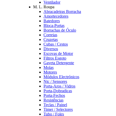
Ventilador
M. L. Roupa
Abraçadeiras Borracha
Amortecedores
Batedores
Bloca-Portas
Borrachas de Óculo
Correias
Cruzetas
Cubas / Cestos
Diversos
Escovas de Motor
Filtros Esgoto
Gaveta Detergente
Molas
Motores
Módulos Electrónicos
Ntc / Sensores
Porta-Aros / Vidros
Porta-Dobradiças
Porta-Fechos
Resistências
Teclas / Painel
Timer / Selectores
Tubo / Foles