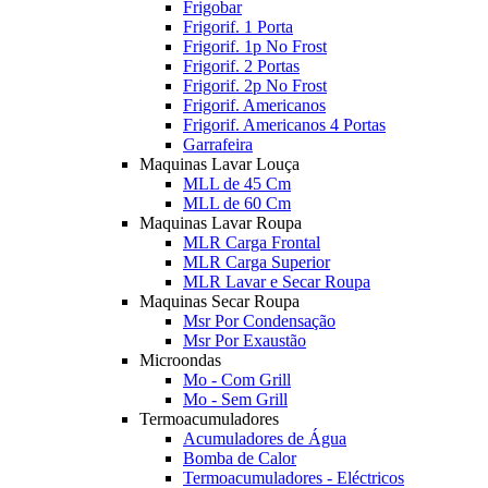
Frigobar
Frigorif. 1 Porta
Frigorif. 1p No Frost
Frigorif. 2 Portas
Frigorif. 2p No Frost
Frigorif. Americanos
Frigorif. Americanos 4 Portas
Garrafeira
Maquinas Lavar Louça
MLL de 45 Cm
MLL de 60 Cm
Maquinas Lavar Roupa
MLR Carga Frontal
MLR Carga Superior
MLR Lavar e Secar Roupa
Maquinas Secar Roupa
Msr Por Condensação
Msr Por Exaustão
Microondas
Mo - Com Grill
Mo - Sem Grill
Termoacumuladores
Acumuladores de Água
Bomba de Calor
Termoacumuladores - Eléctricos