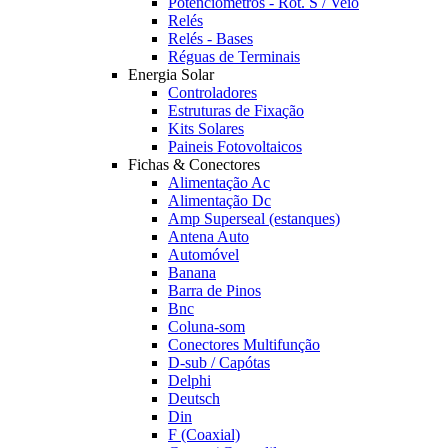
Potênciómetros - Rot. S / Veio
Relés
Relés - Bases
Réguas de Terminais
Energia Solar
Controladores
Estruturas de Fixação
Kits Solares
Paineis Fotovoltaicos
Fichas & Conectores
Alimentação Ac
Alimentação Dc
Amp Superseal (estanques)
Antena Auto
Automóvel
Banana
Barra de Pinos
Bnc
Coluna-som
Conectores Multifunção
D-sub / Capótas
Delphi
Deutsch
Din
F (Coaxial)