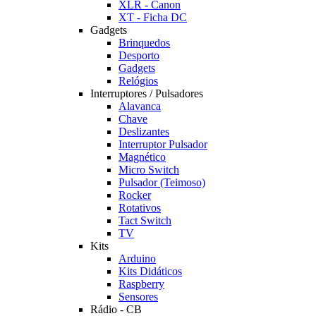
XLR - Canon
XT - Ficha DC
Gadgets
Brinquedos
Desporto
Gadgets
Relógios
Interruptores / Pulsadores
Alavanca
Chave
Deslizantes
Interruptor Pulsador
Magnético
Micro Switch
Pulsador (Teimoso)
Rocker
Rotativos
Tact Switch
TV
Kits
Arduino
Kits Didáticos
Raspberry
Sensores
Rádio - CB