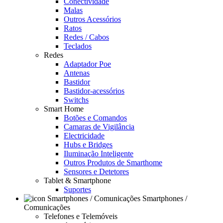
Conectividade
Malas
Outros Acessórios
Ratos
Redes / Cabos
Teclados
Redes
Adaptador Poe
Antenas
Bastidor
Bastidor-acessórios
Switchs
Smart Home
Botões e Comandos
Camaras de Vigilância
Electricidade
Hubs e Bridges
Iluminação Inteligente
Outros Produtos de Smarthome
Sensores e Detetores
Tablet & Smartphone
Suportes
Smartphones /
Comunicações
Telefones e Telemóveis