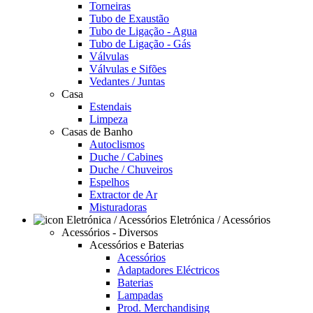
Torneiras
Tubo de Exaustão
Tubo de Ligação - Agua
Tubo de Ligação - Gás
Válvulas
Válvulas e Sifões
Vedantes / Juntas
Casa
Estendais
Limpeza
Casas de Banho
Autoclismos
Duche / Cabines
Duche / Chuveiros
Espelhos
Extractor de Ar
Misturadoras
Eletrónica / Acessórios
Acessórios - Diversos
Acessórios e Baterias
Acessórios
Adaptadores Eléctricos
Baterias
Lampadas
Prod. Merchandising