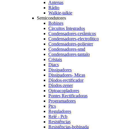
Antenas
Rádio
Walkie-talkie
Semicondutores
Bobines
Circuitos Integrados
Condensadores-cerâmicos
Condensadores-electrolítico
Condensadores-poliester
Condensadores-smd
Condensadores-tantalo
Cristais
Diacs
Dissipadores
Dissipadores- Micas
Díodos-rectificador
Díodos-zener
Optoacopladores
Pontes Rectificadoras
Programadores
Ptcs
Reguladores
Relé - Pcb
Resistências
Resistências-bobinada