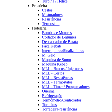
Turbina / Hélice
Fritadeira
Cestos
Misturadores
Resistências
Termostato
Hotelaria
Bombas e Motores
Cortador de Legumes
Descascador de Batata
Faca Kebab
Interruptores/Sinalizadores
M. Gelo
Maquina de Sumo
Maquina Kebab
MLL - Braços / Injectores
MLL - Cestos
MLL - Resistências
MLL - Termostatos
MLL - Timer / Programadores
Queima
Refrigeração
Termómetro/Controlador
Torneiras
Torradeira-resistências