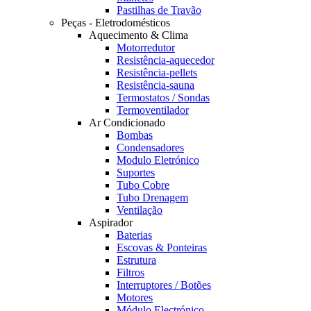
Pastilhas de Travão
Peças - Eletrodomésticos
Aquecimento & Clima
Motorredutor
Resistência-aquecedor
Resistência-pellets
Resistência-sauna
Termostatos / Sondas
Termoventilador
Ar Condicionado
Bombas
Condensadores
Modulo Eletrónico
Suportes
Tubo Cobre
Tubo Drenagem
Ventilação
Aspirador
Baterias
Escovas & Ponteiras
Estrutura
Filtros
Interruptores / Botões
Motores
Módulo Electrónico