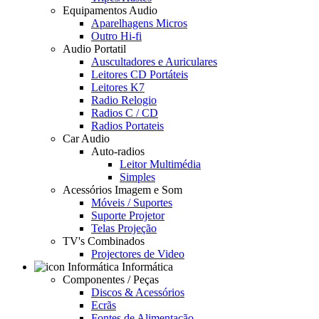
Equipamentos Audio
Aparelhagens Micros
Outro Hi-fi
Audio Portatil
Auscultadores e Auriculares
Leitores CD Portáteis
Leitores K7
Radio Relogio
Radios C / CD
Radios Portateis
Car Audio
Auto-radios
Leitor Multimédia
Simples
Acessórios Imagem e Som
Móveis / Suportes
Suporte Projetor
Telas Projeção
TV's Combinados
Projectores de Video
Informática
Componentes / Peças
Discos & Acessórios
Ecrãs
Fontes de Alimentação