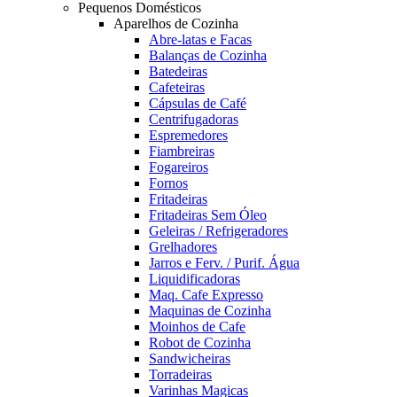
Pequenos Domésticos
Aparelhos de Cozinha
Abre-latas e Facas
Balanças de Cozinha
Batedeiras
Cafeteiras
Cápsulas de Café
Centrifugadoras
Espremedores
Fiambreiras
Fogareiros
Fornos
Fritadeiras
Fritadeiras Sem Óleo
Geleiras / Refrigeradores
Grelhadores
Jarros e Ferv. / Purif. Água
Liquidificadoras
Maq. Cafe Expresso
Maquinas de Cozinha
Moinhos de Cafe
Robot de Cozinha
Sandwicheiras
Torradeiras
Varinhas Magicas