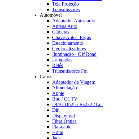
Tela Projeção
Transmissores
Automóvel
Adaptador Auto-rádio
Antena Auto
Câmeras
Chave Auto - Peças
Estacionamento
Geolocalizadores
Iluminação - Off Road
Lâmpadas
Relés
Transmissores Fm
Cabos
Adaptador de Viagem
Alimentação
Apple
Bnc / CCTV
Db9 / Db25 / Rs232 / Lpt
Din
Displayport
Fibra Óptica
Flat-cable
Hdmi
Jack