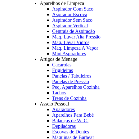
Aparelhos de Limpeza
Aspirador Com Saco
Aspirador Escova
Aspirador Sem Saco
Aspirador Vertical
Centrais de Aspiração
Maq. Lavar Alta Pressão
Maq. Lavar Vidros
Maq. Limpeza A Vapor
Mini Aspiradores
Artigos de Menage
Caçarolas
Frigideiras
Panelas / Tabuleiros
Panelas de Pressão
Peq. Aparelhos Cozinha
Tachos
Trens de Cozinha
Asseio Pessoal
Aparadores
Aparelhos Para Bebé
Balanças de W. C.
Depiladoras
Escovas de Dentes
Maquinas de Barbear