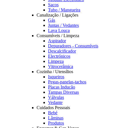
Sacos
Tubo / Mangueira
Canalização / Ligações
Gás
Juntas / Vedantes
Lava Louça
Consumíveis / Limpeza
Aspirador
Depuradores - Consumíveis
Descalcificador
Electrónicos
Limpeza
Vitrocerâmica
Cozinha / Utensílios
Isqueiros
Pegas-panelas-tachos
Placas Indução
Tampas Diversas
Válvulas
Vedante
Cuidados Pessoais
Bebé
Lâminas
Produtos