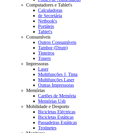
Computadores e Tablet's
Calculadoras
de Secretária
Netbook's
Portáteis
Tablet's
Consumíveis
Outros Consumíveis
Tambor (Drum)
Tinteiros
Toners
Impressoras
Laser
Multifunções J. Tinta
Multifunções Laser
Outras Impressoras
Memórias
Cartões de Memória
Memórias Usb
Mobilidade e Desporto
Bicicletas Eléctricas
Bicicletas Estáticas
Passadeiras Estáticas
Trotinetes