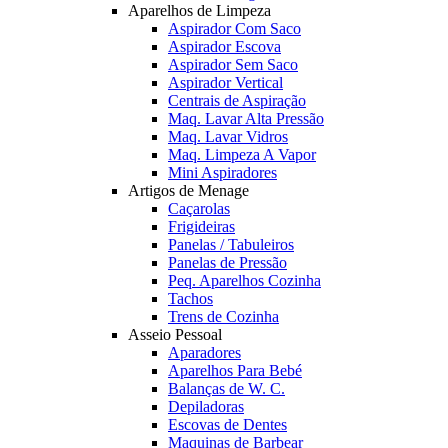
Aparelhos de Limpeza
Aspirador Com Saco
Aspirador Escova
Aspirador Sem Saco
Aspirador Vertical
Centrais de Aspiração
Maq. Lavar Alta Pressão
Maq. Lavar Vidros
Maq. Limpeza A Vapor
Mini Aspiradores
Artigos de Menage
Caçarolas
Frigideiras
Panelas / Tabuleiros
Panelas de Pressão
Peq. Aparelhos Cozinha
Tachos
Trens de Cozinha
Asseio Pessoal
Aparadores
Aparelhos Para Bebé
Balanças de W. C.
Depiladoras
Escovas de Dentes
Maquinas de Barbear