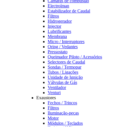
Câmaras de combustão
Electroíman
Estabilizador de Caudal
Filtros
Hidrogerador
Injector
Lubrificantes
Membrana
Micro / Interruptores
Oring / Vedantes
Pressostato
Queimador Piloto / Acessórios
Selectores de Caudal
Sondas / Termopar
Tubos / Ligações
Unidade de Ignição
Válvulas de Gás
Ventilador
Venturi
Exaustores
Fechos / Trincos
Filtros
Iluminação-peças
Motor
Módulos / Teclados