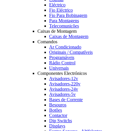
Eléctrico
Fio Eléctrico
Fio Para Bobinagem
Para Montagens
Telecomunições
Caixas de Montagem
Caixas de Montagem
Comandos
Ar Condicionado
Originais / Compatíveis
Programáveis
Rádio Control
Universais
Componentes Electrónicos
Avisadores-12v
Avisadores-220v
Avisadores-24v
Avisadores-5v
Bases de Corrente
Besouros
Botões
Contactor
Dip Switchs
Displays