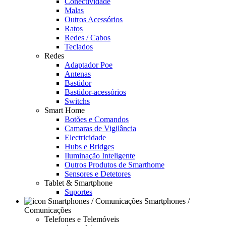
Conectividade
Malas
Outros Acessórios
Ratos
Redes / Cabos
Teclados
Redes
Adaptador Poe
Antenas
Bastidor
Bastidor-acessórios
Switchs
Smart Home
Botões e Comandos
Camaras de Vigilância
Electricidade
Hubs e Bridges
Iluminação Inteligente
Outros Produtos de Smarthome
Sensores e Detetores
Tablet & Smartphone
Suportes
Smartphones /
Comunicações
Telefones e Telemóveis