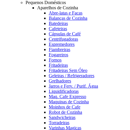
Pequenos Domésticos
Aparelhos de Cozinha
Abre-latas e Facas
Balanças de Cozinha
Batedeiras
Cafeteiras
Cápsulas de Café
Centrifugadoras
Espremedores
Fiambreiras
Fogareiros
Fornos
Fritadeiras
Fritadeiras Sem Óleo
Geleiras / Refrigeradores
Grelhadores
Jarros e Ferv. / Purif. Água
Liquidificadoras
Maq. Cafe Expresso
Maquinas de Cozinha
Moinhos de Cafe
Robot de Cozinha
Sandwicheiras
Torradeiras
Varinhas Magicas