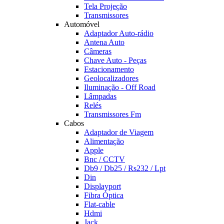
Tela Projeção
Transmissores
Automóvel
Adaptador Auto-rádio
Antena Auto
Câmeras
Chave Auto - Peças
Estacionamento
Geolocalizadores
Iluminação - Off Road
Lâmpadas
Relés
Transmissores Fm
Cabos
Adaptador de Viagem
Alimentação
Apple
Bnc / CCTV
Db9 / Db25 / Rs232 / Lpt
Din
Displayport
Fibra Óptica
Flat-cable
Hdmi
Jack