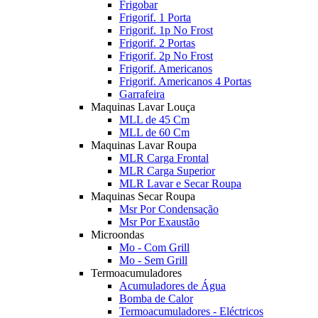
Frigobar
Frigorif. 1 Porta
Frigorif. 1p No Frost
Frigorif. 2 Portas
Frigorif. 2p No Frost
Frigorif. Americanos
Frigorif. Americanos 4 Portas
Garrafeira
Maquinas Lavar Louça
MLL de 45 Cm
MLL de 60 Cm
Maquinas Lavar Roupa
MLR Carga Frontal
MLR Carga Superior
MLR Lavar e Secar Roupa
Maquinas Secar Roupa
Msr Por Condensação
Msr Por Exaustão
Microondas
Mo - Com Grill
Mo - Sem Grill
Termoacumuladores
Acumuladores de Água
Bomba de Calor
Termoacumuladores - Eléctricos