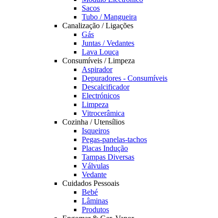
Sacos
Tubo / Mangueira
Canalização / Ligações
Gás
Juntas / Vedantes
Lava Louça
Consumíveis / Limpeza
Aspirador
Depuradores - Consumíveis
Descalcificador
Electrónicos
Limpeza
Vitrocerâmica
Cozinha / Utensílios
Isqueiros
Pegas-panelas-tachos
Placas Indução
Tampas Diversas
Válvulas
Vedante
Cuidados Pessoais
Bebé
Lâminas
Produtos