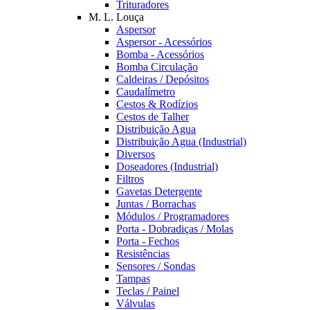
Trituradores
M. L. Louça
Aspersor
Aspersor - Acessórios
Bomba - Acessórios
Bomba Circulação
Caldeiras / Depósitos
Caudalímetro
Cestos & Rodízios
Cestos de Talher
Distribuição Agua
Distribuição Agua (Industrial)
Diversos
Doseadores (Industrial)
Filtros
Gavetas Detergente
Juntas / Borrachas
Módulos / Programadores
Porta - Dobradiças / Molas
Porta - Fechos
Resistências
Sensores / Sondas
Tampas
Teclas / Painel
Válvulas