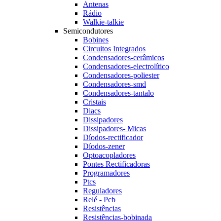
Antenas
Rádio
Walkie-talkie
Semicondutores
Bobines
Circuitos Integrados
Condensadores-cerâmicos
Condensadores-electrolítico
Condensadores-poliester
Condensadores-smd
Condensadores-tantalo
Cristais
Diacs
Dissipadores
Dissipadores- Micas
Díodos-rectificador
Díodos-zener
Optoacopladores
Pontes Rectificadoras
Programadores
Ptcs
Reguladores
Relé - Pcb
Resistências
Resistências-bobinada