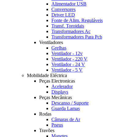
Alimentador USB
Conversores
Driver LED
Fonte de Alim. Reguláveis
Transf. Toroidais
Transformadores Ac
Transformadores Para Pcb
Ventiladores
Grelhas
Ventilador - 12v
Ventilador - 220 V
Ventilador - 24 V
Ventilador - 5 V
Mobilidade Eléctrica
Peças Electronicas
Acelerador
Displays
Peças Mecânicas
Descanso / Suporte
Guarda Lamas
Rodas
Câmaras de Ar
Pneus
Travões
Manetes