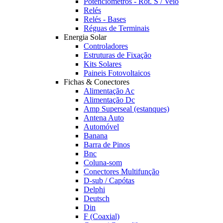
Potênciómetros - Rot. S / Veio
Relés
Relés - Bases
Réguas de Terminais
Energia Solar
Controladores
Estruturas de Fixação
Kits Solares
Paineis Fotovoltaicos
Fichas & Conectores
Alimentação Ac
Alimentação Dc
Amp Superseal (estanques)
Antena Auto
Automóvel
Banana
Barra de Pinos
Bnc
Coluna-som
Conectores Multifunção
D-sub / Capótas
Delphi
Deutsch
Din
F (Coaxial)