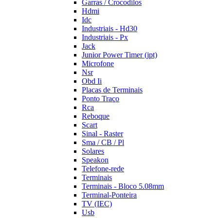
Garras / Crocodilos
Hdmi
Idc
Industriais - Hd30
Industriais - Px
Jack
Junior Power Timer (jpt)
Microfone
Nsr
Obd Ii
Placas de Terminais
Ponto Traço
Rca
Reboque
Scart
Sinal - Raster
Sma / CB / Pl
Solares
Speakon
Telefone-rede
Terminais
Terminais - Bloco 5.08mm
Terminal-Ponteira
TV (IEC)
Usb