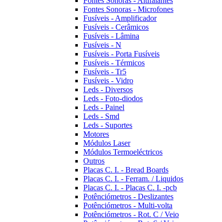
Fontes Sonoras - Altifalantes
Fontes Sonoras - Microfones
Fusíveis - Amplificador
Fusíveis - Cerâmicos
Fusíveis - Lâmina
Fusíveis - N
Fusíveis - Porta Fusíveis
Fusíveis - Térmicos
Fusíveis - Tr5
Fusíveis - Vidro
Leds - Diversos
Leds - Foto-diodos
Leds - Painel
Leds - Smd
Leds - Suportes
Motores
Módulos Laser
Módulos Termoeléctricos
Outros
Placas C. I. - Bread Boards
Placas C. I. - Ferram. / Liquidos
Placas C. I. - Placas C. I. -pcb
Potênciómetros - Deslizantes
Potênciómetros - Multi-volta
Potênciómetros - Rot. C / Veio