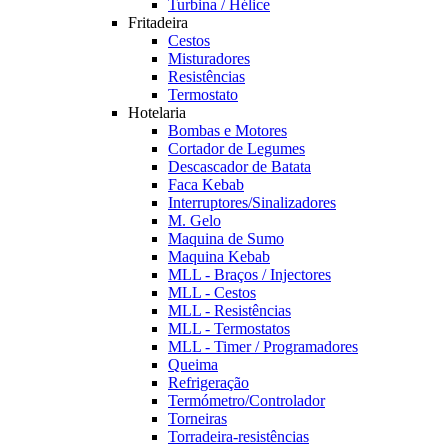
Turbina / Hélice
Fritadeira
Cestos
Misturadores
Resistências
Termostato
Hotelaria
Bombas e Motores
Cortador de Legumes
Descascador de Batata
Faca Kebab
Interruptores/Sinalizadores
M. Gelo
Maquina de Sumo
Maquina Kebab
MLL - Braços / Injectores
MLL - Cestos
MLL - Resistências
MLL - Termostatos
MLL - Timer / Programadores
Queima
Refrigeração
Termómetro/Controlador
Torneiras
Torradeira-resistências