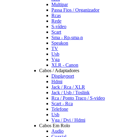
Multipar
Passa Fios / Organizador
Rcas
Rede
S-vídeo
Scart
Sma - Rp-sma-n
Speakon
TV
Usb
Vga
XLR - Canon
Cabos / Adaptadores
Displayport
Hdmi
Jack / Rca / XLR
Jack / Usb / Toslink
Rca / Ponto Traço / S-video
Scart - Rca
Telefone
Usb
Vga / Dvi / Hdmi
Cabos Em Rolo
Audio
Coaxial