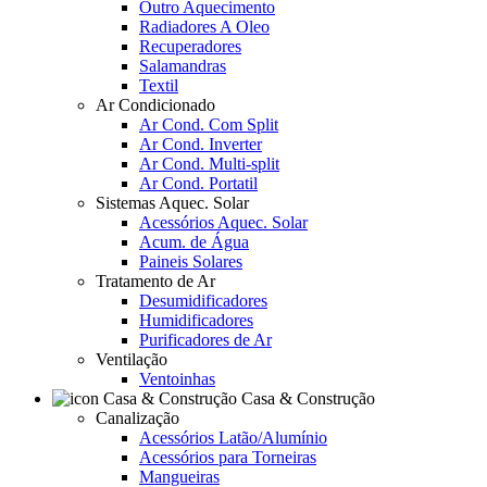
Outro Aquecimento
Radiadores A Oleo
Recuperadores
Salamandras
Textil
Ar Condicionado
Ar Cond. Com Split
Ar Cond. Inverter
Ar Cond. Multi-split
Ar Cond. Portatil
Sistemas Aquec. Solar
Acessórios Aquec. Solar
Acum. de Água
Paineis Solares
Tratamento de Ar
Desumidificadores
Humidificadores
Purificadores de Ar
Ventilação
Ventoinhas
Casa & Construção
Canalização
Acessórios Latão/Alumínio
Acessórios para Torneiras
Mangueiras