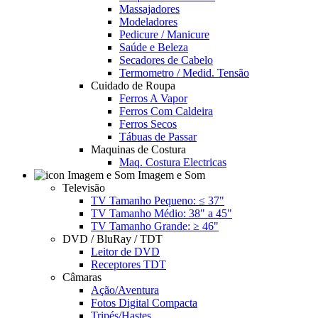
Massajadores
Modeladores
Pedicure / Manicure
Saúde e Beleza
Secadores de Cabelo
Termometro / Medid. Tensão
Cuidado de Roupa
Ferros A Vapor
Ferros Com Caldeira
Ferros Secos
Tábuas de Passar
Maquinas de Costura
Maq. Costura Electricas
Imagem e Som
Televisão
TV Tamanho Pequeno: ≤ 37"
TV Tamanho Médio: 38" a 45"
TV Tamanho Grande: ≥ 46"
DVD / BluRay / TDT
Leitor de DVD
Receptores TDT
Câmaras
Ação/Aventura
Fotos Digital Compacta
Tripés/Hastes