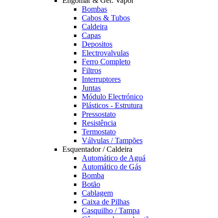
Engomar & Ger. Vapor
Bombas
Cabos & Tubos
Caldeira
Capas
Depositos
Electrovalvulas
Ferro Completo
Filtros
Interruptores
Juntas
Módulo Electrónico
Plásticos - Estrutura
Pressostato
Resistência
Termostato
Válvulas / Tampões
Esquentador / Caldeira
Automático de Aguá
Automático de Gás
Bomba
Botão
Cablagem
Caixa de Pilhas
Casquilho / Tampa