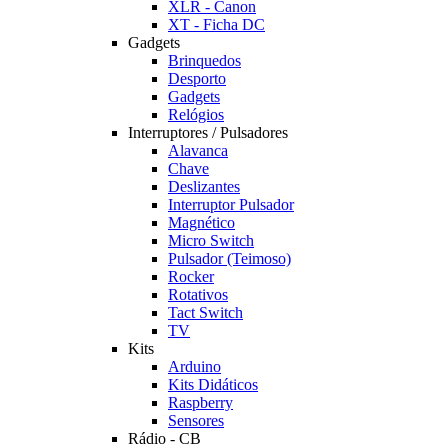
XLR - Canon
XT - Ficha DC
Gadgets
Brinquedos
Desporto
Gadgets
Relógios
Interruptores / Pulsadores
Alavanca
Chave
Deslizantes
Interruptor Pulsador
Magnético
Micro Switch
Pulsador (Teimoso)
Rocker
Rotativos
Tact Switch
TV
Kits
Arduino
Kits Didáticos
Raspberry
Sensores
Rádio - CB