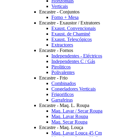
Horizontais
Verticais
Encastre - Conjuntos
Forno + Mesa
Encastre - Exaustor / Extratores
Exaust. Convencionais
Exaust. de Chaminé
Exaust. Telescópicos
Extractores
Encastre - Fornos
Independentes - Eléctricos
Independentes C / Gás
Piroliticos
Polivalentes
Encastre - Frio
Combinados
Congeladores Verticais
Frigorificos
Garrafeiras
Encastre - Maq. L. Roupa
Maq. Lavar / Secar Roupa
Maq. Lavar Roupa
Maq. Secar Roupa
Encastre - Maq. Louça
Maq. Lavar Louça 45 Cm