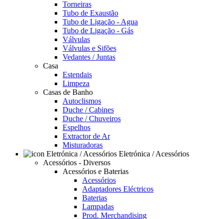
Torneiras
Tubo de Exaustão
Tubo de Ligação - Agua
Tubo de Ligação - Gás
Válvulas
Válvulas e Sifões
Vedantes / Juntas
Casa
Estendais
Limpeza
Casas de Banho
Autoclismos
Duche / Cabines
Duche / Chuveiros
Espelhos
Extractor de Ar
Misturadoras
Eletrónica / Acessórios
Acessórios - Diversos
Acessórios e Baterias
Acessórios
Adaptadores Eléctricos
Baterias
Lampadas
Prod. Merchandising