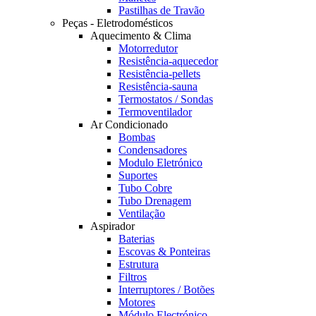
Pastilhas de Travão
Peças - Eletrodomésticos
Aquecimento & Clima
Motorredutor
Resistência-aquecedor
Resistência-pellets
Resistência-sauna
Termostatos / Sondas
Termoventilador
Ar Condicionado
Bombas
Condensadores
Modulo Eletrónico
Suportes
Tubo Cobre
Tubo Drenagem
Ventilação
Aspirador
Baterias
Escovas & Ponteiras
Estrutura
Filtros
Interruptores / Botões
Motores
Módulo Electrónico