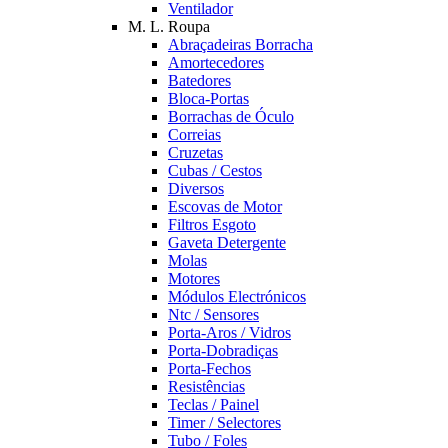
Ventilador
M. L. Roupa
Abraçadeiras Borracha
Amortecedores
Batedores
Bloca-Portas
Borrachas de Óculo
Correias
Cruzetas
Cubas / Cestos
Diversos
Escovas de Motor
Filtros Esgoto
Gaveta Detergente
Molas
Motores
Módulos Electrónicos
Ntc / Sensores
Porta-Aros / Vidros
Porta-Dobradiças
Porta-Fechos
Resistências
Teclas / Painel
Timer / Selectores
Tubo / Foles