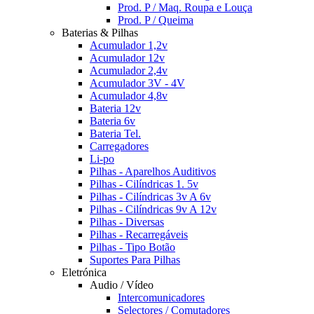
Prod. P / Maq. Roupa e Louça
Prod. P / Queima
Baterias & Pilhas
Acumulador 1,2v
Acumulador 12v
Acumulador 2,4v
Acumulador 3V - 4V
Acumulador 4,8v
Bateria 12v
Bateria 6v
Bateria Tel.
Carregadores
Li-po
Pilhas - Aparelhos Auditivos
Pilhas - Cilíndricas 1. 5v
Pilhas - Cilíndricas 3v A 6v
Pilhas - Cilíndricas 9v A 12v
Pilhas - Diversas
Pilhas - Recarregáveis
Pilhas - Tipo Botão
Suportes Para Pilhas
Eletrónica
Audio / Vídeo
Intercomunicadores
Selectores / Comutadores