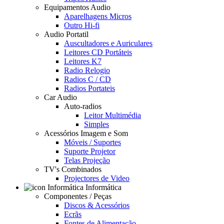
Equipamentos Audio
Aparelhagens Micros
Outro Hi-fi
Audio Portatil
Auscultadores e Auriculares
Leitores CD Portáteis
Leitores K7
Radio Relogio
Radios C / CD
Radios Portateis
Car Audio
Auto-radios
Leitor Multimédia
Simples
Acessórios Imagem e Som
Móveis / Suportes
Suporte Projetor
Telas Projeção
TV's Combinados
Projectores de Video
Informática
Componentes / Peças
Discos & Acessórios
Ecrãs
Fontes de Alimentação