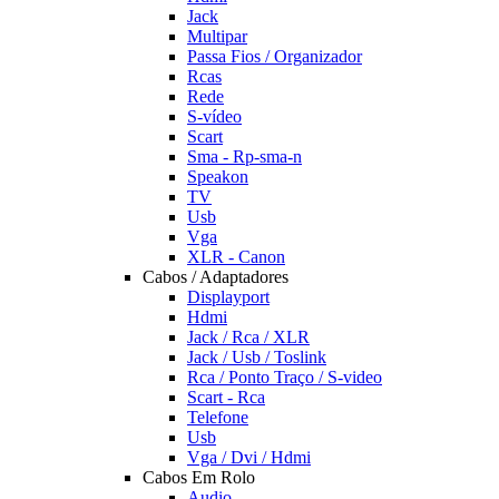
Jack
Multipar
Passa Fios / Organizador
Rcas
Rede
S-vídeo
Scart
Sma - Rp-sma-n
Speakon
TV
Usb
Vga
XLR - Canon
Cabos / Adaptadores
Displayport
Hdmi
Jack / Rca / XLR
Jack / Usb / Toslink
Rca / Ponto Traço / S-video
Scart - Rca
Telefone
Usb
Vga / Dvi / Hdmi
Cabos Em Rolo
Audio