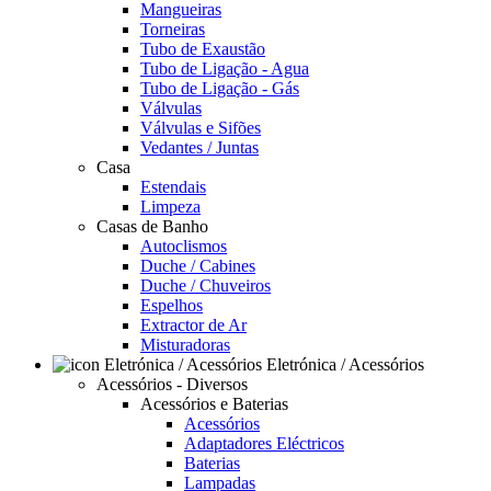
Mangueiras
Torneiras
Tubo de Exaustão
Tubo de Ligação - Agua
Tubo de Ligação - Gás
Válvulas
Válvulas e Sifões
Vedantes / Juntas
Casa
Estendais
Limpeza
Casas de Banho
Autoclismos
Duche / Cabines
Duche / Chuveiros
Espelhos
Extractor de Ar
Misturadoras
Eletrónica / Acessórios
Acessórios - Diversos
Acessórios e Baterias
Acessórios
Adaptadores Eléctricos
Baterias
Lampadas