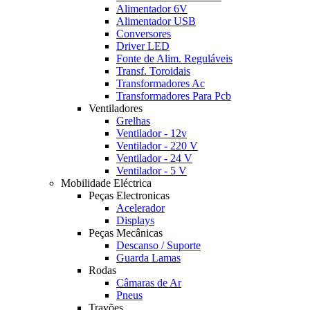
Alimentador 6V
Alimentador USB
Conversores
Driver LED
Fonte de Alim. Reguláveis
Transf. Toroidais
Transformadores Ac
Transformadores Para Pcb
Ventiladores
Grelhas
Ventilador - 12v
Ventilador - 220 V
Ventilador - 24 V
Ventilador - 5 V
Mobilidade Eléctrica
Peças Electronicas
Acelerador
Displays
Peças Mecânicas
Descanso / Suporte
Guarda Lamas
Rodas
Câmaras de Ar
Pneus
Travões