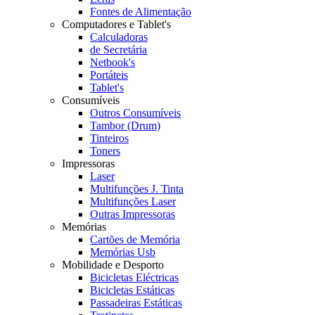
Fontes de Alimentação
Computadores e Tablet's
Calculadoras
de Secretária
Netbook's
Portáteis
Tablet's
Consumíveis
Outros Consumíveis
Tambor (Drum)
Tinteiros
Toners
Impressoras
Laser
Multifunções J. Tinta
Multifunções Laser
Outras Impressoras
Memórias
Cartões de Memória
Memórias Usb
Mobilidade e Desporto
Bicicletas Eléctricas
Bicicletas Estáticas
Passadeiras Estáticas