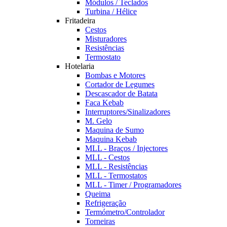
Módulos / Teclados
Turbina / Hélice
Fritadeira
Cestos
Misturadores
Resistências
Termostato
Hotelaria
Bombas e Motores
Cortador de Legumes
Descascador de Batata
Faca Kebab
Interruptores/Sinalizadores
M. Gelo
Maquina de Sumo
Maquina Kebab
MLL - Braços / Injectores
MLL - Cestos
MLL - Resistências
MLL - Termostatos
MLL - Timer / Programadores
Queima
Refrigeração
Termómetro/Controlador
Torneiras