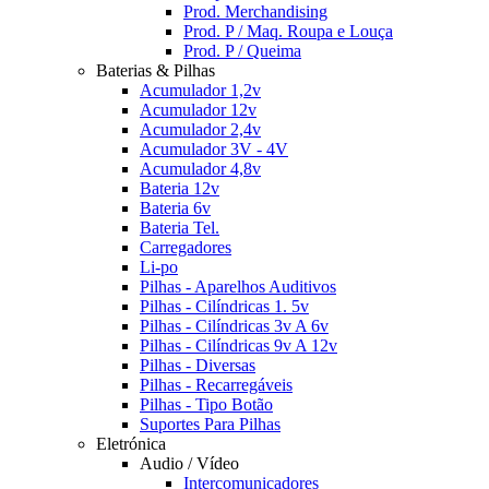
Prod. Merchandising
Prod. P / Maq. Roupa e Louça
Prod. P / Queima
Baterias & Pilhas
Acumulador 1,2v
Acumulador 12v
Acumulador 2,4v
Acumulador 3V - 4V
Acumulador 4,8v
Bateria 12v
Bateria 6v
Bateria Tel.
Carregadores
Li-po
Pilhas - Aparelhos Auditivos
Pilhas - Cilíndricas 1. 5v
Pilhas - Cilíndricas 3v A 6v
Pilhas - Cilíndricas 9v A 12v
Pilhas - Diversas
Pilhas - Recarregáveis
Pilhas - Tipo Botão
Suportes Para Pilhas
Eletrónica
Audio / Vídeo
Intercomunicadores