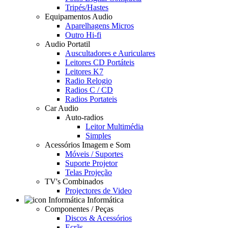
Tripés/Hastes
Equipamentos Audio
Aparelhagens Micros
Outro Hi-fi
Audio Portatil
Auscultadores e Auriculares
Leitores CD Portáteis
Leitores K7
Radio Relogio
Radios C / CD
Radios Portateis
Car Audio
Auto-radios
Leitor Multimédia
Simples
Acessórios Imagem e Som
Móveis / Suportes
Suporte Projetor
Telas Projeção
TV's Combinados
Projectores de Video
Informática
Componentes / Peças
Discos & Acessórios
Ecrãs