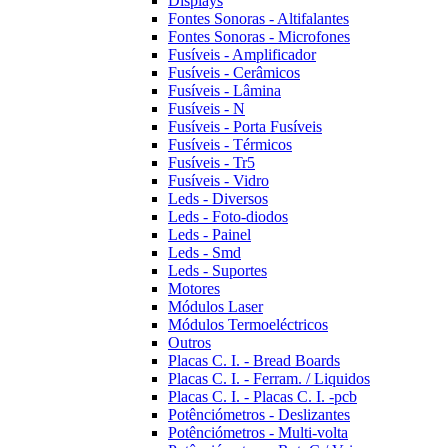
Displays
Fontes Sonoras - Altifalantes
Fontes Sonoras - Microfones
Fusíveis - Amplificador
Fusíveis - Cerâmicos
Fusíveis - Lâmina
Fusíveis - N
Fusíveis - Porta Fusíveis
Fusíveis - Térmicos
Fusíveis - Tr5
Fusíveis - Vidro
Leds - Diversos
Leds - Foto-diodos
Leds - Painel
Leds - Smd
Leds - Suportes
Motores
Módulos Laser
Módulos Termoeléctricos
Outros
Placas C. I. - Bread Boards
Placas C. I. - Ferram. / Liquidos
Placas C. I. - Placas C. I. -pcb
Potênciómetros - Deslizantes
Potênciómetros - Multi-volta