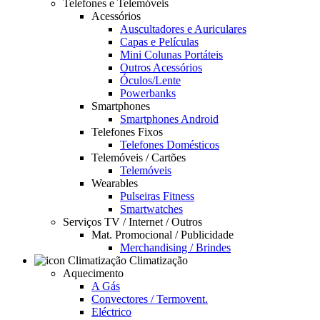
Telefones e Telemóveis
Acessórios
Auscultadores e Auriculares
Capas e Películas
Mini Colunas Portáteis
Outros Acessórios
Óculos/Lente
Powerbanks
Smartphones
Smartphones Android
Telefones Fixos
Telefones Domésticos
Telemóveis / Cartões
Telemóveis
Wearables
Pulseiras Fitness
Smartwatches
Serviços TV / Internet / Outros
Mat. Promocional / Publicidade
Merchandising / Brindes
Climatização
Aquecimento
A Gás
Convectores / Termovent.
Eléctrico