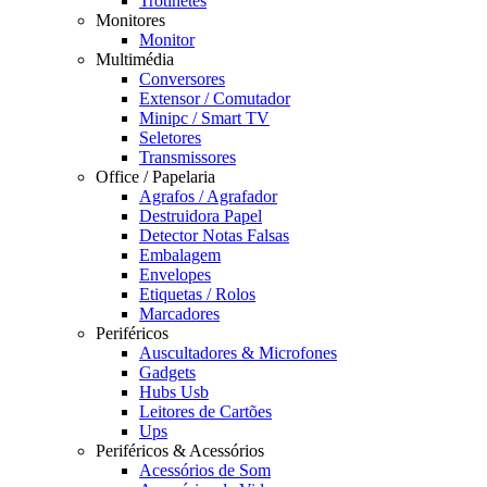
Trotinetes
Monitores
Monitor
Multimédia
Conversores
Extensor / Comutador
Minipc / Smart TV
Seletores
Transmissores
Office / Papelaria
Agrafos / Agrafador
Destruidora Papel
Detector Notas Falsas
Embalagem
Envelopes
Etiquetas / Rolos
Marcadores
Periféricos
Auscultadores & Microfones
Gadgets
Hubs Usb
Leitores de Cartões
Ups
Periféricos & Acessórios
Acessórios de Som