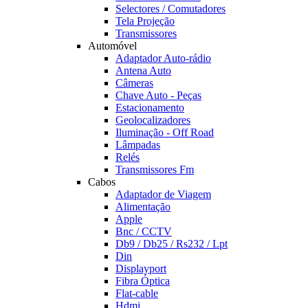
Selectores / Comutadores
Tela Projeção
Transmissores
Automóvel
Adaptador Auto-rádio
Antena Auto
Câmeras
Chave Auto - Peças
Estacionamento
Geolocalizadores
Iluminação - Off Road
Lâmpadas
Relés
Transmissores Fm
Cabos
Adaptador de Viagem
Alimentação
Apple
Bnc / CCTV
Db9 / Db25 / Rs232 / Lpt
Din
Displayport
Fibra Óptica
Flat-cable
Hdmi