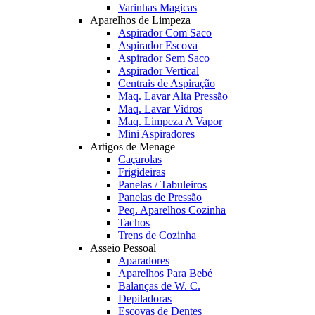
Varinhas Magicas
Aparelhos de Limpeza
Aspirador Com Saco
Aspirador Escova
Aspirador Sem Saco
Aspirador Vertical
Centrais de Aspiração
Maq. Lavar Alta Pressão
Maq. Lavar Vidros
Maq. Limpeza A Vapor
Mini Aspiradores
Artigos de Menage
Caçarolas
Frigideiras
Panelas / Tabuleiros
Panelas de Pressão
Peq. Aparelhos Cozinha
Tachos
Trens de Cozinha
Asseio Pessoal
Aparadores
Aparelhos Para Bebé
Balanças de W. C.
Depiladoras
Escovas de Dentes