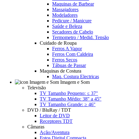
Maquinas de Barbear
Massajadores
Modeladores
Pedicure / Manicure
Saúde e Beleza
Secadores de Cabelo
Termometro / Medid. Tensão
Cuidado de Roupa
Ferros A Vapor
Ferros Com Caldeira
Ferros Secos
Tábuas de Passar
Maquinas de Costura
Maq. Costura Electricas
Imagem e Som
Televisão
TV Tamanho Pequeno: ≤ 37"
TV Tamanho Médio: 38" a 45"
TV Tamanho Grande: ≥ 46"
DVD / BluRay / TDT
Leitor de DVD
Receptores TDT
Câmaras
Ação/Aventura
Fotos Digital Compacta