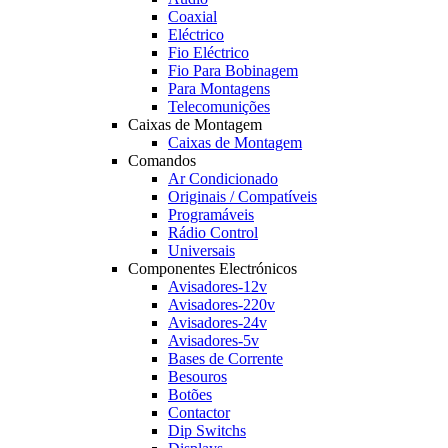
Coaxial
Eléctrico
Fio Eléctrico
Fio Para Bobinagem
Para Montagens
Telecomunições
Caixas de Montagem
Caixas de Montagem
Comandos
Ar Condicionado
Originais / Compatíveis
Programáveis
Rádio Control
Universais
Componentes Electrónicos
Avisadores-12v
Avisadores-220v
Avisadores-24v
Avisadores-5v
Bases de Corrente
Besouros
Botões
Contactor
Dip Switchs