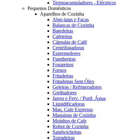
Termoacumuladores - Eléctricos
Pequenos Domésticos
Aparelhos de Cozinha
Abre-latas e Facas
Balanças de Cozinha
Batedeiras
Cafeteiras
Cápsulas de Café
Centrifugadoras
Espremedores
Fiambreiras
Fogareiros
Fornos
Fritadeiras
Fritadeiras Sem Óleo
Geleiras / Refrigeradores
Grelhadores
Jarros e Ferv. / Purif. Água
Liquidificadoras
Maq. Cafe Expresso
Maquinas de Cozinha
Moinhos de Cafe
Robot de Cozinha
Sandwicheiras
Torradeiras