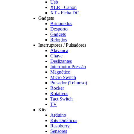
Usb
XLR - Canon
XT - Ficha DC
Gadgets
Brinquedos
Desporto
Gadgets
Relógios
Interruptores / Pulsadores
Alavanca
Chave
Deslizantes
Interruptor Pressão
Magnético
Micro Switch
Pulsador (Teimoso)
Rocker
Rotativos
Tact Switch
TV
Kits
Arduino
Kits Didáticos
Raspberry
Sensores