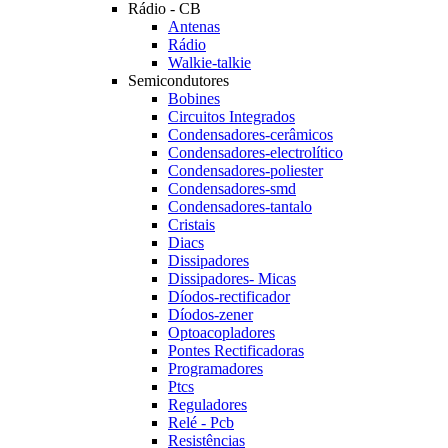
Rádio - CB
Antenas
Rádio
Walkie-talkie
Semicondutores
Bobines
Circuitos Integrados
Condensadores-cerâmicos
Condensadores-electrolítico
Condensadores-poliester
Condensadores-smd
Condensadores-tantalo
Cristais
Diacs
Dissipadores
Dissipadores- Micas
Díodos-rectificador
Díodos-zener
Optoacopladores
Pontes Rectificadoras
Programadores
Ptcs
Reguladores
Relé - Pcb
Resistências