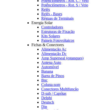
Potênciómetros - Rot. C / Veio
Potênciómetros - Rot. S / Veio
Relés
Relés - Bases
Réguas de Terminais
Energia Solar
Controladores
Estruturas de Fixação
Kits Solares
Paineis Fotovoltaicos
Fichas & Conectores
Alimentação Ac
Alimentação Dc
Amp Superseal (estanques)
Antena Auto
Automóvel
Banana
Barra de Pinos
Bnc
Coluna-som
Conectores Multifunção
D-sub / Capótas
Delphi
Deutsch
Din