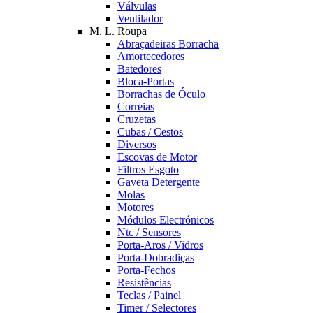
Válvulas
Ventilador
M. L. Roupa
Abraçadeiras Borracha
Amortecedores
Batedores
Bloca-Portas
Borrachas de Óculo
Correias
Cruzetas
Cubas / Cestos
Diversos
Escovas de Motor
Filtros Esgoto
Gaveta Detergente
Molas
Motores
Módulos Electrónicos
Ntc / Sensores
Porta-Aros / Vidros
Porta-Dobradiças
Porta-Fechos
Resistências
Teclas / Painel
Timer / Selectores