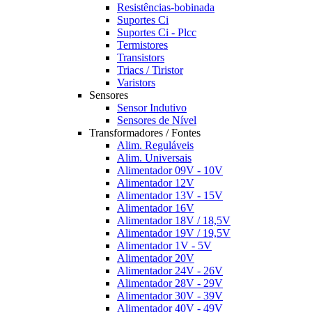
Resistências-bobinada
Suportes Ci
Suportes Ci - Plcc
Termistores
Transistors
Triacs / Tiristor
Varistors
Sensores
Sensor Indutivo
Sensores de Nível
Transformadores / Fontes
Alim. Reguláveis
Alim. Universais
Alimentador 09V - 10V
Alimentador 12V
Alimentador 13V - 15V
Alimentador 16V
Alimentador 18V / 18,5V
Alimentador 19V / 19,5V
Alimentador 1V - 5V
Alimentador 20V
Alimentador 24V - 26V
Alimentador 28V - 29V
Alimentador 30V - 39V
Alimentador 40V - 49V