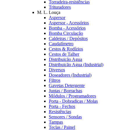
Torradeira-resistências
Trituradores
M. L. Louça
Aspersor
Aspersor - Acessórios
Bomba - Acessórios
Bomba Circulação
Caldeiras / Depósitos
Caudalímetro
Cestos & Rodízios
Cestos de Talher
Distribuição Agua
Distribuição Agua (Industrial)
Diversos
Doseadores (Industrial)
Filtros
Gavetas Detergente
Juntas / Borrachas
Módulos / Programadores
Porta - Dobradiças / Molas
Porta - Fechos
Resistências
Sensores / Sondas
Tampas
Teclas / Painel