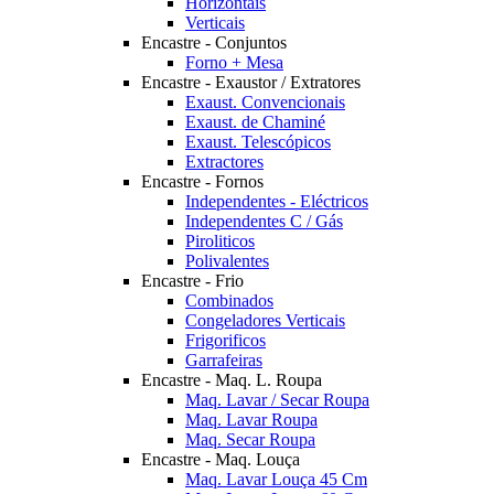
Horizontais
Verticais
Encastre - Conjuntos
Forno + Mesa
Encastre - Exaustor / Extratores
Exaust. Convencionais
Exaust. de Chaminé
Exaust. Telescópicos
Extractores
Encastre - Fornos
Independentes - Eléctricos
Independentes C / Gás
Piroliticos
Polivalentes
Encastre - Frio
Combinados
Congeladores Verticais
Frigorificos
Garrafeiras
Encastre - Maq. L. Roupa
Maq. Lavar / Secar Roupa
Maq. Lavar Roupa
Maq. Secar Roupa
Encastre - Maq. Louça
Maq. Lavar Louça 45 Cm