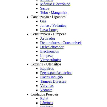
Módulo Electrónico
Sacos
Tubo / Mangueira
Canalização / Ligações
Gás
Juntas / Vedantes
Lava Louça
Consumíveis / Limpeza
Aspirador
Depuradores - Consumíveis
Descalcificador
Electrónicos
Limpeza
Vitrocerâmica
Cozinha / Utensílios
Isqueiros
Pegas-panelas-tachos
Placas Indução
Tampas Diversas
Válvulas
Vedante
Cuidados Pessoais
Bebé
Lâminas