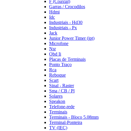
F (Coaxial)
Garras / Crocodilos
Hdmi
Idc
Industriais - Hd30
Industriais - Px
Jack
Junior Power Timer (jpt)
Microfone
Nsr
Obd Ii
Placas de Terminais
Ponto Traço
Rca
Reboque
Scart
Sinal - Raster
Sma / CB / Pl
Solares
Speakon
Telefone-rede
Terminais
Terminais - Bloco 5.08mm
Terminal-Ponteira
TV (IEC)