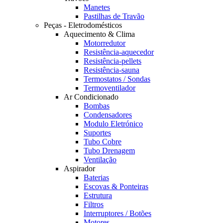
Manetes
Pastilhas de Travão
Peças - Eletrodomésticos
Aquecimento & Clima
Motorredutor
Resistência-aquecedor
Resistência-pellets
Resistência-sauna
Termostatos / Sondas
Termoventilador
Ar Condicionado
Bombas
Condensadores
Modulo Eletrónico
Suportes
Tubo Cobre
Tubo Drenagem
Ventilação
Aspirador
Baterias
Escovas & Ponteiras
Estrutura
Filtros
Interruptores / Botões
Motores