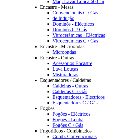
Maq. Lavar Louça 60 Cm
Encastre - Mesas
Convencionais C / Gás
de Indução
Dominós - Eléctricos
Dominós C / Gás
Vitrocerâmicas - Eléctricas
Vitrocerâmicas C / Gás
Encastre - Microondas
Microondas
Encastre - Outras
Acessorios Encastre
Lava Louças
Misturadoras
Esquentadores / Caldeiras
Caldeiras - Outras
Caldeiras C / Gás
Esquentadores - Eléctricos
Esquentadores C / Gás
Fogões
Fogões - Eléctricos
Fogões - Lenha
Fogões C / Gás
Frigorificos / Combinados
Comb. Convencionais