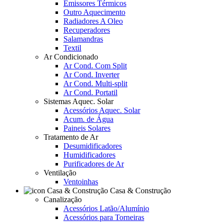
Emissores Térmicos
Outro Aquecimento
Radiadores A Oleo
Recuperadores
Salamandras
Textil
Ar Condicionado
Ar Cond. Com Split
Ar Cond. Inverter
Ar Cond. Multi-split
Ar Cond. Portatil
Sistemas Aquec. Solar
Acessórios Aquec. Solar
Acum. de Água
Paineis Solares
Tratamento de Ar
Desumidificadores
Humidificadores
Purificadores de Ar
Ventilação
Ventoinhas
Casa & Construção
Canalização
Acessórios Latão/Alumínio
Acessórios para Torneiras