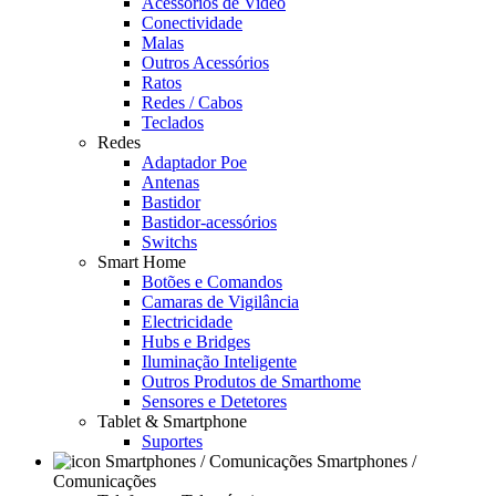
Acessórios de Video
Conectividade
Malas
Outros Acessórios
Ratos
Redes / Cabos
Teclados
Redes
Adaptador Poe
Antenas
Bastidor
Bastidor-acessórios
Switchs
Smart Home
Botões e Comandos
Camaras de Vigilância
Electricidade
Hubs e Bridges
Iluminação Inteligente
Outros Produtos de Smarthome
Sensores e Detetores
Tablet & Smartphone
Suportes
Smartphones /
Comunicações