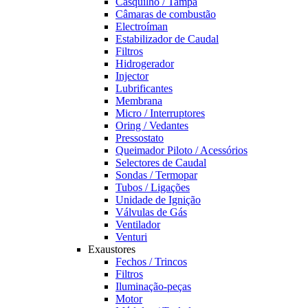
Casquilho / Tampa
Câmaras de combustão
Electroíman
Estabilizador de Caudal
Filtros
Hidrogerador
Injector
Lubrificantes
Membrana
Micro / Interruptores
Oring / Vedantes
Pressostato
Queimador Piloto / Acessórios
Selectores de Caudal
Sondas / Termopar
Tubos / Ligações
Unidade de Ignição
Válvulas de Gás
Ventilador
Venturi
Exaustores
Fechos / Trincos
Filtros
Iluminação-peças
Motor