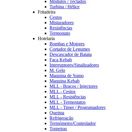
Módulos / Teclados
Turbina / Hélice
Fritadeira
Cestos
Misturadores
Resistências
Termostato
Hotelaria
Bombas e Motores
Cortador de Legumes
Descascador de Batata
Faca Kebab
Interruptores/Sinalizadores
M. Gelo
Maquina de Sumo
Maquina Kebab
MLL - Braços / Injectores
MLL - Cestos
MLL - Resistências
MLL - Termostatos
MLL - Timer / Programadores
Queima
Refrigeração
Termómetro/Controlador
Torneiras