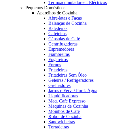
Termoacumuladores - Eléctricos
Pequenos Domésticos
Aparelhos de Cozinha
Abre-latas e Facas
Balanças de Cozinha
Batedeiras
Cafeteiras
Cápsulas de Café
Centrifugadoras
Espremedores
Fiambreiras
Fogareiros
Fornos
Fritadeiras
Fritadeiras Sem Óleo
Geleiras / Refrigeradores
Grelhadores
Jarros e Ferv. / Purif. Água
Liquidificadoras
Maq. Cafe Expresso
Maquinas de Cozinha
Moinhos de Cafe
Robot de Cozinha
Sandwicheiras
Torradeiras