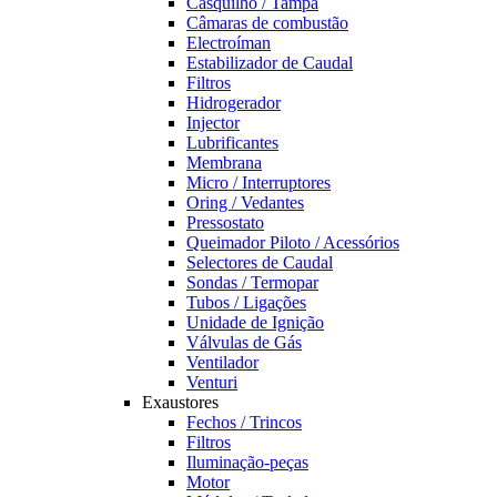
Casquilho / Tampa
Câmaras de combustão
Electroíman
Estabilizador de Caudal
Filtros
Hidrogerador
Injector
Lubrificantes
Membrana
Micro / Interruptores
Oring / Vedantes
Pressostato
Queimador Piloto / Acessórios
Selectores de Caudal
Sondas / Termopar
Tubos / Ligações
Unidade de Ignição
Válvulas de Gás
Ventilador
Venturi
Exaustores
Fechos / Trincos
Filtros
Iluminação-peças
Motor