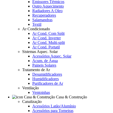
Emissores Térmicos
Outro Aquecimento
Radiadores A Oleo
Recuperadores
Salamandras
Textil
Ar Condicionado
Ar Cond. Com Split
Ar Cond. Inverter
Ar Cond. Multi-split
Ar Cond. Portatil
Sistemas Aquec. Solar
Acessórios Aquec. Solar
Acum. de Água
Paineis Solares
Tratamento de Ar
Desumidificadores
Humidificadores
Purificadores de Ar
Ventilação
Ventoinhas
Casa & Construção
Canalização
Acessórios Latão/Alumínio
Acessórios para Torneiras