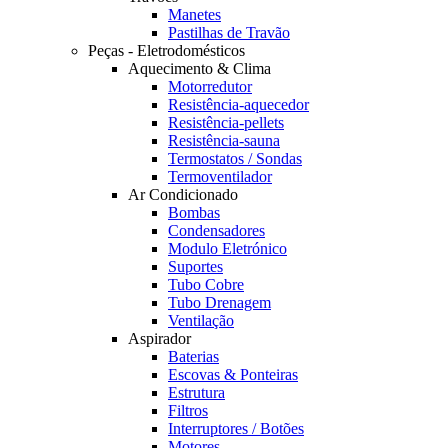
Manetes
Pastilhas de Travão
Peças - Eletrodomésticos
Aquecimento & Clima
Motorredutor
Resistência-aquecedor
Resistência-pellets
Resistência-sauna
Termostatos / Sondas
Termoventilador
Ar Condicionado
Bombas
Condensadores
Modulo Eletrónico
Suportes
Tubo Cobre
Tubo Drenagem
Ventilação
Aspirador
Baterias
Escovas & Ponteiras
Estrutura
Filtros
Interruptores / Botões
Motores