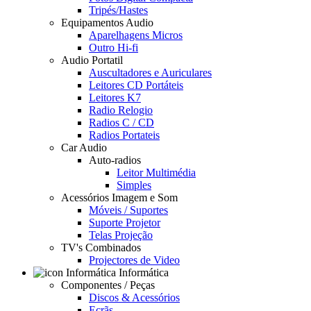
Tripés/Hastes
Equipamentos Audio
Aparelhagens Micros
Outro Hi-fi
Audio Portatil
Auscultadores e Auriculares
Leitores CD Portáteis
Leitores K7
Radio Relogio
Radios C / CD
Radios Portateis
Car Audio
Auto-radios
Leitor Multimédia
Simples
Acessórios Imagem e Som
Móveis / Suportes
Suporte Projetor
Telas Projeção
TV's Combinados
Projectores de Video
Informática
Componentes / Peças
Discos & Acessórios
Ecrãs