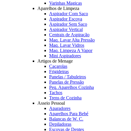
Varinhas Magicas
Aparelhos de Limpeza
Aspirador Com Saco
Aspirador Escova
Aspirador Sem Saco
Aspirador Vertical
Centrais de Aspiração
Maq. Lavar Alta Pressão
Maq. Lavar Vidros
Maq. Limpeza A Vapor
Mini Aspiradores
Artigos de Menage
Caçarolas
Frigideiras
Panelas / Tabuleiros
Panelas de Pressão
Peq. Aparelhos Cozinha
Tachos
Trens de Cozinha
Asseio Pessoal
Aparadores
Aparelhos Para Bebé
Balanças de W. C.
Depiladoras
Escovas de Dentes