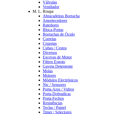
Válvulas
Ventilador
M. L. Roupa
Abraçadeiras Borracha
Amortecedores
Batedores
Bloca-Portas
Borrachas de Óculo
Correias
Cruzetas
Cubas / Cestos
Diversos
Escovas de Motor
Filtros Esgoto
Gaveta Detergente
Molas
Motores
Módulos Electrónicos
Ntc / Sensores
Porta-Aros / Vidros
Porta-Dobradiças
Porta-Fechos
Resistências
Teclas / Painel
Timer / Selectores