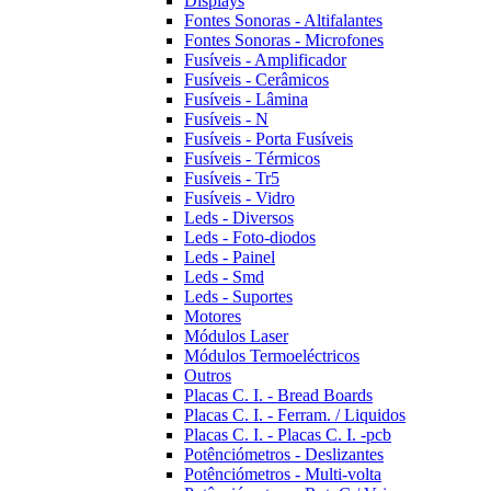
Displays
Fontes Sonoras - Altifalantes
Fontes Sonoras - Microfones
Fusíveis - Amplificador
Fusíveis - Cerâmicos
Fusíveis - Lâmina
Fusíveis - N
Fusíveis - Porta Fusíveis
Fusíveis - Térmicos
Fusíveis - Tr5
Fusíveis - Vidro
Leds - Diversos
Leds - Foto-diodos
Leds - Painel
Leds - Smd
Leds - Suportes
Motores
Módulos Laser
Módulos Termoeléctricos
Outros
Placas C. I. - Bread Boards
Placas C. I. - Ferram. / Liquidos
Placas C. I. - Placas C. I. -pcb
Potênciómetros - Deslizantes
Potênciómetros - Multi-volta