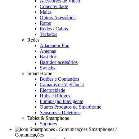
Acessórios de Video
Conectividade
Malas
Outros Acessórios
Ratos
Redes / Cabos
Teclados
Redes
Adaptador Poe
Antenas
Bastidor
Bastidor-acessórios
Switchs
Smart Home
Botões e Comandos
Camaras de Vigilância
Electricidade
Hubs e Bridges
Iluminação Inteligente
Outros Produtos de Smarthome
Sensores e Detetores
Tablet & Smartphone
Suportes
Smartphones /
Comunicações