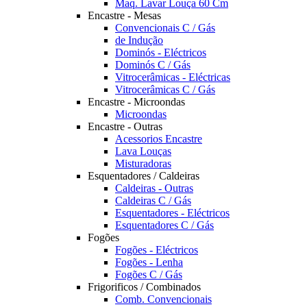
Maq. Lavar Louça 60 Cm
Encastre - Mesas
Convencionais C / Gás
de Indução
Dominós - Eléctricos
Dominós C / Gás
Vitrocerâmicas - Eléctricas
Vitrocerâmicas C / Gás
Encastre - Microondas
Microondas
Encastre - Outras
Acessorios Encastre
Lava Louças
Misturadoras
Esquentadores / Caldeiras
Caldeiras - Outras
Caldeiras C / Gás
Esquentadores - Eléctricos
Esquentadores C / Gás
Fogões
Fogões - Eléctricos
Fogões - Lenha
Fogões C / Gás
Frigorificos / Combinados
Comb. Convencionais