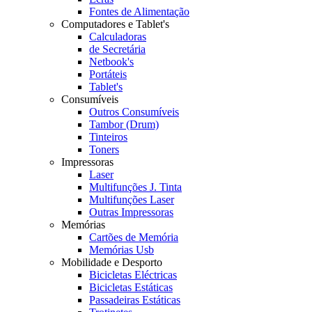
Fontes de Alimentação
Computadores e Tablet's
Calculadoras
de Secretária
Netbook's
Portáteis
Tablet's
Consumíveis
Outros Consumíveis
Tambor (Drum)
Tinteiros
Toners
Impressoras
Laser
Multifunções J. Tinta
Multifunções Laser
Outras Impressoras
Memórias
Cartões de Memória
Memórias Usb
Mobilidade e Desporto
Bicicletas Eléctricas
Bicicletas Estáticas
Passadeiras Estáticas