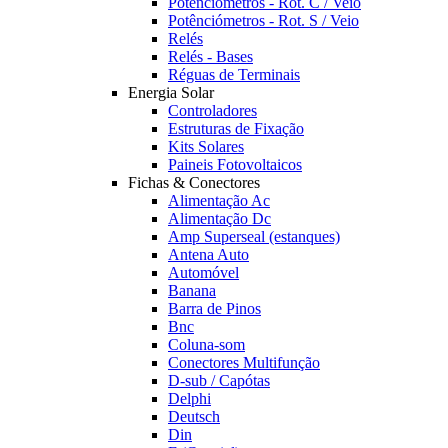
Potênciómetros - Rot. C / Veio
Potênciómetros - Rot. S / Veio
Relés
Relés - Bases
Réguas de Terminais
Energia Solar
Controladores
Estruturas de Fixação
Kits Solares
Paineis Fotovoltaicos
Fichas & Conectores
Alimentação Ac
Alimentação Dc
Amp Superseal (estanques)
Antena Auto
Automóvel
Banana
Barra de Pinos
Bnc
Coluna-som
Conectores Multifunção
D-sub / Capótas
Delphi
Deutsch
Din