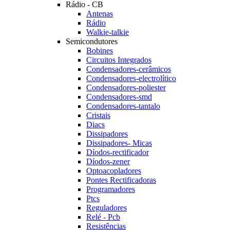
Rádio - CB
Antenas
Rádio
Walkie-talkie
Semicondutores
Bobines
Circuitos Integrados
Condensadores-cerâmicos
Condensadores-electrolítico
Condensadores-poliester
Condensadores-smd
Condensadores-tantalo
Cristais
Diacs
Dissipadores
Dissipadores- Micas
Díodos-rectificador
Díodos-zener
Optoacopladores
Pontes Rectificadoras
Programadores
Ptcs
Reguladores
Relé - Pcb
Resistências