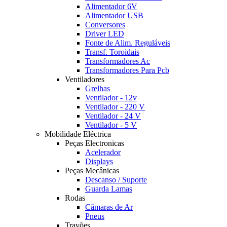
Alimentador 6V
Alimentador USB
Conversores
Driver LED
Fonte de Alim. Reguláveis
Transf. Toroidais
Transformadores Ac
Transformadores Para Pcb
Ventiladores
Grelhas
Ventilador - 12v
Ventilador - 220 V
Ventilador - 24 V
Ventilador - 5 V
Mobilidade Eléctrica
Peças Electronicas
Acelerador
Displays
Peças Mecânicas
Descanso / Suporte
Guarda Lamas
Rodas
Câmaras de Ar
Pneus
Travões