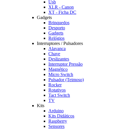
Usb
XLR - Canon
XT - Ficha DC
Gadgets
Brinquedos
Desporto
Gadgets
Relógios
Interruptores / Pulsadores
Alavanca
Chave
Deslizantes
Interruptor Pressão
Magnético
Micro Switch
Pulsador (Teimoso)
Rocker
Rotativos
Tact Switch
TV
Kits
Arduino
Kits Didáticos
Raspberry
Sensores