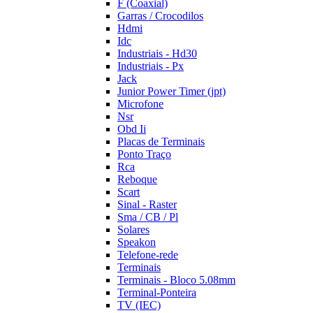
F (Coaxial)
Garras / Crocodilos
Hdmi
Idc
Industriais - Hd30
Industriais - Px
Jack
Junior Power Timer (jpt)
Microfone
Nsr
Obd Ii
Placas de Terminais
Ponto Traço
Rca
Reboque
Scart
Sinal - Raster
Sma / CB / Pl
Solares
Speakon
Telefone-rede
Terminais
Terminais - Bloco 5.08mm
Terminal-Ponteira
TV (IEC)