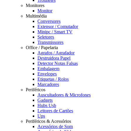
Trotinetes
Monitores
Monitor
Multimédia
Conversores
Extensor / Comutador
Minipc / Smart TV
Seletores
Transmissores
Office / Papelaria
Agrafos / Agrafador
Destruidora Papel
Detector Notas Falsas
Embalagem
Envelopes
Etiquetas / Rolos
Marcadores
Periféricos
Auscultadores & Microfones
Gadgets
Hubs Usb
Leitores de Cartões
Ups
Periféricos & Acessórios
Acessórios de Som