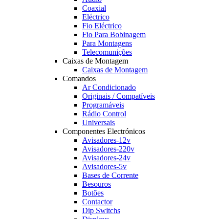
Coaxial
Eléctrico
Fio Eléctrico
Fio Para Bobinagem
Para Montagens
Telecomunições
Caixas de Montagem
Caixas de Montagem
Comandos
Ar Condicionado
Originais / Compatíveis
Programáveis
Rádio Control
Universais
Componentes Electrónicos
Avisadores-12v
Avisadores-220v
Avisadores-24v
Avisadores-5v
Bases de Corrente
Besouros
Botões
Contactor
Dip Switchs