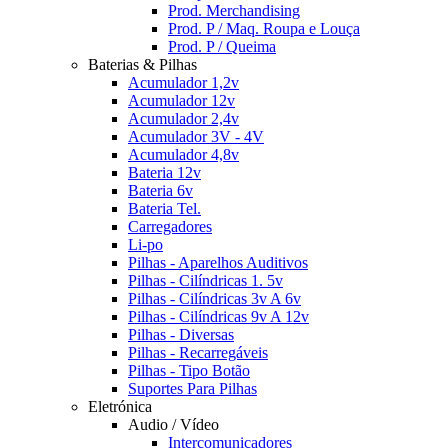
Prod. Merchandising
Prod. P / Maq. Roupa e Louça
Prod. P / Queima
Baterias & Pilhas
Acumulador 1,2v
Acumulador 12v
Acumulador 2,4v
Acumulador 3V - 4V
Acumulador 4,8v
Bateria 12v
Bateria 6v
Bateria Tel.
Carregadores
Li-po
Pilhas - Aparelhos Auditivos
Pilhas - Cilíndricas 1. 5v
Pilhas - Cilíndricas 3v A 6v
Pilhas - Cilíndricas 9v A 12v
Pilhas - Diversas
Pilhas - Recarregáveis
Pilhas - Tipo Botão
Suportes Para Pilhas
Eletrónica
Audio / Vídeo
Intercomunicadores