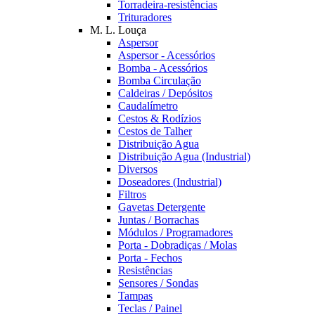
Torradeira-resistências
Trituradores
M. L. Louça
Aspersor
Aspersor - Acessórios
Bomba - Acessórios
Bomba Circulação
Caldeiras / Depósitos
Caudalímetro
Cestos & Rodízios
Cestos de Talher
Distribuição Agua
Distribuição Agua (Industrial)
Diversos
Doseadores (Industrial)
Filtros
Gavetas Detergente
Juntas / Borrachas
Módulos / Programadores
Porta - Dobradiças / Molas
Porta - Fechos
Resistências
Sensores / Sondas
Tampas
Teclas / Painel