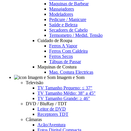
Maquinas de Barbear
Massajadores
Modeladores
Pedicure / Manicure
Saúde e Beleza
Secadores de Cabelo
Termometro / Medid. Tensão
Cuidado de Roupa
Ferros A Vapor
Ferros Com Caldeira
Ferros Secos
Tábuas de Passar
Maquinas de Costura
Maq. Costura Electricas
Imagem e Som
Televisão
TV Tamanho Pequeno: ≤ 37"
TV Tamanho Médio: 38" a 45"
TV Tamanho Grande: ≥ 46"
DVD / BluRay / TDT
Leitor de DVD
Receptores TDT
Câmaras
Ação/Aventura
Fotos Digital Compacta