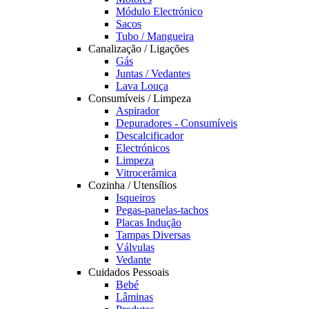
Módulo Electrónico
Sacos
Tubo / Mangueira
Canalização / Ligações
Gás
Juntas / Vedantes
Lava Louça
Consumíveis / Limpeza
Aspirador
Depuradores - Consumíveis
Descalcificador
Electrónicos
Limpeza
Vitrocerâmica
Cozinha / Utensílios
Isqueiros
Pegas-panelas-tachos
Placas Indução
Tampas Diversas
Válvulas
Vedante
Cuidados Pessoais
Bebé
Lâminas