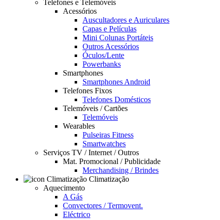
Telefones e Telemóveis
Acessórios
Auscultadores e Auriculares
Capas e Películas
Mini Colunas Portáteis
Outros Acessórios
Óculos/Lente
Powerbanks
Smartphones
Smartphones Android
Telefones Fixos
Telefones Domésticos
Telemóveis / Cartões
Telemóveis
Wearables
Pulseiras Fitness
Smartwatches
Serviços TV / Internet / Outros
Mat. Promocional / Publicidade
Merchandising / Brindes
Climatização
Aquecimento
A Gás
Convectores / Termovent.
Eléctrico