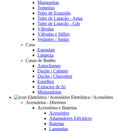
Mangueiras
Torneiras
Tubo de Exaustão
Tubo de Ligação - Agua
Tubo de Ligação - Gás
Válvulas
Válvulas e Sifões
Vedantes / Juntas
Casa
Estendais
Limpeza
Casas de Banho
Autoclismos
Duche / Cabines
Duche / Chuveiros
Espelhos
Extractor de Ar
Misturadoras
Eletrónica / Acessórios
Acessórios - Diversos
Acessórios e Baterias
Acessórios
Adaptadores Eléctricos
Baterias
Lampadas