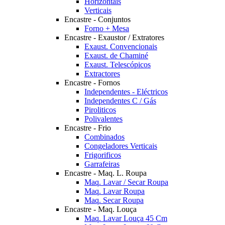
Horizontais
Verticais
Encastre - Conjuntos
Forno + Mesa
Encastre - Exaustor / Extratores
Exaust. Convencionais
Exaust. de Chaminé
Exaust. Telescópicos
Extractores
Encastre - Fornos
Independentes - Eléctricos
Independentes C / Gás
Piroliticos
Polivalentes
Encastre - Frio
Combinados
Congeladores Verticais
Frigorificos
Garrafeiras
Encastre - Maq. L. Roupa
Maq. Lavar / Secar Roupa
Maq. Lavar Roupa
Maq. Secar Roupa
Encastre - Maq. Louça
Maq. Lavar Louça 45 Cm