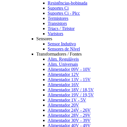
Resistências-bobinada
Suportes Ci
Suportes Ci - Plcc
Termistores
Transistors
Triacs / Tiristor
Varistors
Sensores
Sensor Indutivo
Sensores de Nível
Transformadores / Fontes
Alim. Reguláveis
Alim. Universais
Alimentador 09V - 10V
Alimentador 12V
Alimentador 13V - 15V
Alimentador 16V
Alimentador 18V / 18,5V
Alimentador 19V / 19,5V
Alimentador 1V - 5V
Alimentador 20V
Alimentador 24V - 26V
Alimentador 28V - 29V
Alimentador 30V - 39V
Alimentador 40V - 49V