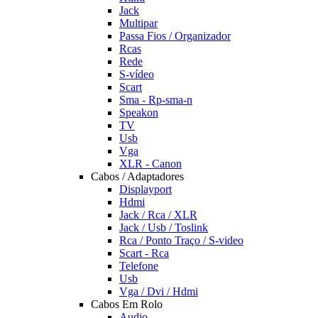
Jack
Multipar
Passa Fios / Organizador
Rcas
Rede
S-vídeo
Scart
Sma - Rp-sma-n
Speakon
TV
Usb
Vga
XLR - Canon
Cabos / Adaptadores
Displayport
Hdmi
Jack / Rca / XLR
Jack / Usb / Toslink
Rca / Ponto Traço / S-video
Scart - Rca
Telefone
Usb
Vga / Dvi / Hdmi
Cabos Em Rolo
Audio