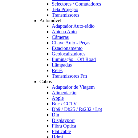
Selectores / Comutadores
Tela Projeção
Transmissores
Automóvel
Adaptador Auto-rádio
Antena Auto
Câmeras
Chave Auto - Peças
Estacionamento
Geolocalizadores
Iluminação - Off Road
Lâmpadas
Relés
Transmissores Fm
Cabos
Adaptador de Viagem
Alimentação
Apple
Bnc / CCTV
Db9 / Db25 / Rs232 / Lpt
Din
Displayport
Fibra Óptica
Flat-cable
Hdmi