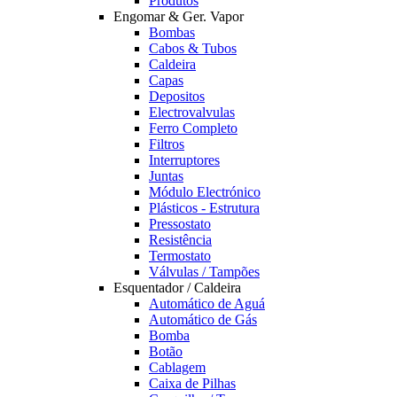
Produtos
Engomar & Ger. Vapor
Bombas
Cabos & Tubos
Caldeira
Capas
Depositos
Electrovalvulas
Ferro Completo
Filtros
Interruptores
Juntas
Módulo Electrónico
Plásticos - Estrutura
Pressostato
Resistência
Termostato
Válvulas / Tampões
Esquentador / Caldeira
Automático de Aguá
Automático de Gás
Bomba
Botão
Cablagem
Caixa de Pilhas