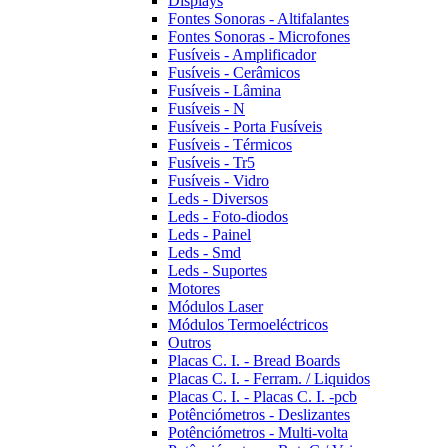
Displays
Fontes Sonoras - Altifalantes
Fontes Sonoras - Microfones
Fusíveis - Amplificador
Fusíveis - Cerâmicos
Fusíveis - Lâmina
Fusíveis - N
Fusíveis - Porta Fusíveis
Fusíveis - Térmicos
Fusíveis - Tr5
Fusíveis - Vidro
Leds - Diversos
Leds - Foto-diodos
Leds - Painel
Leds - Smd
Leds - Suportes
Motores
Módulos Laser
Módulos Termoeléctricos
Outros
Placas C. I. - Bread Boards
Placas C. I. - Ferram. / Liquidos
Placas C. I. - Placas C. I. -pcb
Potênciómetros - Deslizantes
Potênciómetros - Multi-volta