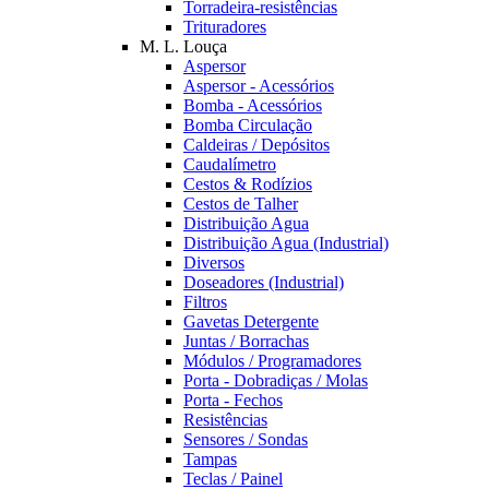
Torradeira-resistências
Trituradores
M. L. Louça
Aspersor
Aspersor - Acessórios
Bomba - Acessórios
Bomba Circulação
Caldeiras / Depósitos
Caudalímetro
Cestos & Rodízios
Cestos de Talher
Distribuição Agua
Distribuição Agua (Industrial)
Diversos
Doseadores (Industrial)
Filtros
Gavetas Detergente
Juntas / Borrachas
Módulos / Programadores
Porta - Dobradiças / Molas
Porta - Fechos
Resistências
Sensores / Sondas
Tampas
Teclas / Painel