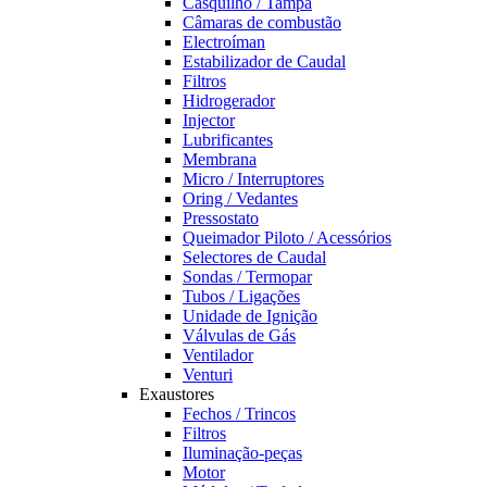
Casquilho / Tampa
Câmaras de combustão
Electroíman
Estabilizador de Caudal
Filtros
Hidrogerador
Injector
Lubrificantes
Membrana
Micro / Interruptores
Oring / Vedantes
Pressostato
Queimador Piloto / Acessórios
Selectores de Caudal
Sondas / Termopar
Tubos / Ligações
Unidade de Ignição
Válvulas de Gás
Ventilador
Venturi
Exaustores
Fechos / Trincos
Filtros
Iluminação-peças
Motor