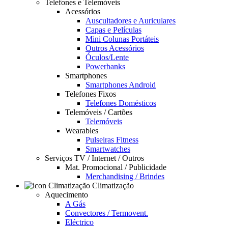
Telefones e Telemóveis
Acessórios
Auscultadores e Auriculares
Capas e Películas
Mini Colunas Portáteis
Outros Acessórios
Óculos/Lente
Powerbanks
Smartphones
Smartphones Android
Telefones Fixos
Telefones Domésticos
Telemóveis / Cartões
Telemóveis
Wearables
Pulseiras Fitness
Smartwatches
Serviços TV / Internet / Outros
Mat. Promocional / Publicidade
Merchandising / Brindes
Climatização
Aquecimento
A Gás
Convectores / Termovent.
Eléctrico