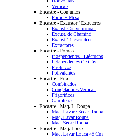
Horizontais
Verticais
Encastre - Conjuntos
Forno + Mesa
Encastre - Exaustor / Extratores
Exaust. Convencionais
Exaust. de Chaminé
Exaust. Telescópicos
Extractores
Encastre - Fornos
Independentes - Eléctricos
Independentes C / Gás
Piroliticos
Polivalentes
Encastre - Frio
Combinados
Congeladores Verticais
Frigorificos
Garrafeiras
Encastre - Maq. L. Roupa
Maq. Lavar / Secar Roupa
Maq. Lavar Roupa
Maq. Secar Roupa
Encastre - Maq. Louça
Maq. Lavar Louça 45 Cm