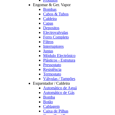
Produtos
Engomar & Ger. Vapor
Bombas
Cabos & Tubos
Caldeira
Capas
Depositos
Electrovalvulas
Ferro Completo
Filtros
Interruptores
Juntas
Módulo Electrónico
Plásticos - Estrutura
Pressostato
Resistência
Termostato
Válvulas / Tampões
Esquentador / Caldeira
Automático de Aguá
Automático de Gás
Bomba
Botão
Cablagem
Caixa de Pilhas