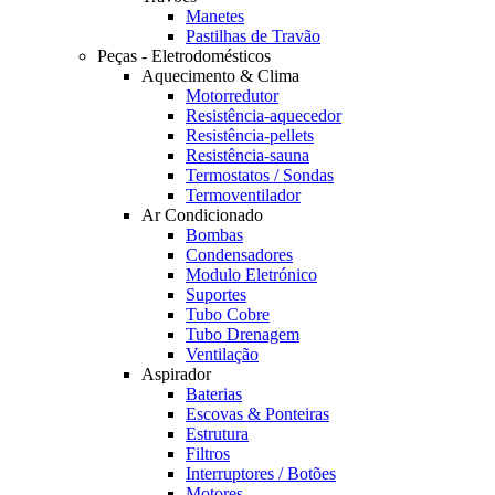
Manetes
Pastilhas de Travão
Peças - Eletrodomésticos
Aquecimento & Clima
Motorredutor
Resistência-aquecedor
Resistência-pellets
Resistência-sauna
Termostatos / Sondas
Termoventilador
Ar Condicionado
Bombas
Condensadores
Modulo Eletrónico
Suportes
Tubo Cobre
Tubo Drenagem
Ventilação
Aspirador
Baterias
Escovas & Ponteiras
Estrutura
Filtros
Interruptores / Botões
Motores