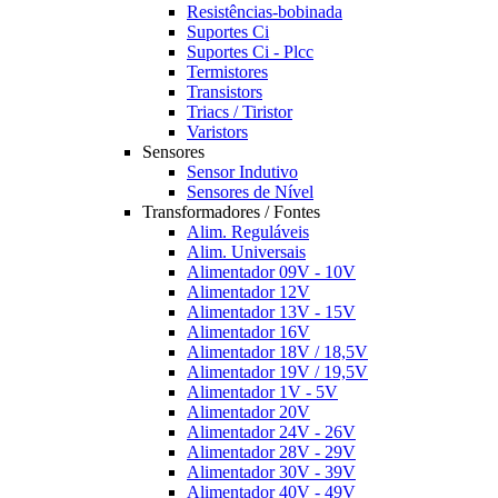
Resistências-bobinada
Suportes Ci
Suportes Ci - Plcc
Termistores
Transistors
Triacs / Tiristor
Varistors
Sensores
Sensor Indutivo
Sensores de Nível
Transformadores / Fontes
Alim. Reguláveis
Alim. Universais
Alimentador 09V - 10V
Alimentador 12V
Alimentador 13V - 15V
Alimentador 16V
Alimentador 18V / 18,5V
Alimentador 19V / 19,5V
Alimentador 1V - 5V
Alimentador 20V
Alimentador 24V - 26V
Alimentador 28V - 29V
Alimentador 30V - 39V
Alimentador 40V - 49V