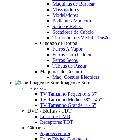
Maquinas de Barbear
Massajadores
Modeladores
Pedicure / Manicure
Saúde e Beleza
Secadores de Cabelo
Termometro / Medid. Tensão
Cuidado de Roupa
Ferros A Vapor
Ferros Com Caldeira
Ferros Secos
Tábuas de Passar
Maquinas de Costura
Maq. Costura Electricas
Imagem e Som
Televisão
TV Tamanho Pequeno: ≤ 37"
TV Tamanho Médio: 38" a 45"
TV Tamanho Grande: ≥ 46"
DVD / BluRay / TDT
Leitor de DVD
Receptores TDT
Câmaras
Ação/Aventura
Fotos Digital Compacta