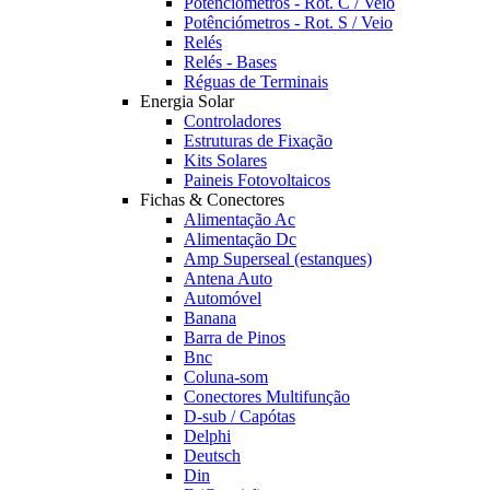
Potênciómetros - Rot. C / Veio
Potênciómetros - Rot. S / Veio
Relés
Relés - Bases
Réguas de Terminais
Energia Solar
Controladores
Estruturas de Fixação
Kits Solares
Paineis Fotovoltaicos
Fichas & Conectores
Alimentação Ac
Alimentação Dc
Amp Superseal (estanques)
Antena Auto
Automóvel
Banana
Barra de Pinos
Bnc
Coluna-som
Conectores Multifunção
D-sub / Capótas
Delphi
Deutsch
Din