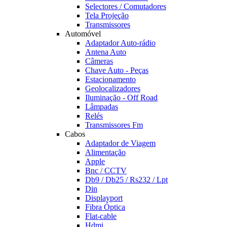
Selectores / Comutadores
Tela Projeção
Transmissores
Automóvel
Adaptador Auto-rádio
Antena Auto
Câmeras
Chave Auto - Peças
Estacionamento
Geolocalizadores
Iluminação - Off Road
Lâmpadas
Relés
Transmissores Fm
Cabos
Adaptador de Viagem
Alimentação
Apple
Bnc / CCTV
Db9 / Db25 / Rs232 / Lpt
Din
Displayport
Fibra Óptica
Flat-cable
Hdmi