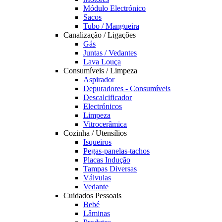
Módulo Electrónico
Sacos
Tubo / Mangueira
Canalização / Ligações
Gás
Juntas / Vedantes
Lava Louça
Consumíveis / Limpeza
Aspirador
Depuradores - Consumíveis
Descalcificador
Electrónicos
Limpeza
Vitrocerâmica
Cozinha / Utensílios
Isqueiros
Pegas-panelas-tachos
Placas Indução
Tampas Diversas
Válvulas
Vedante
Cuidados Pessoais
Bebé
Lâminas