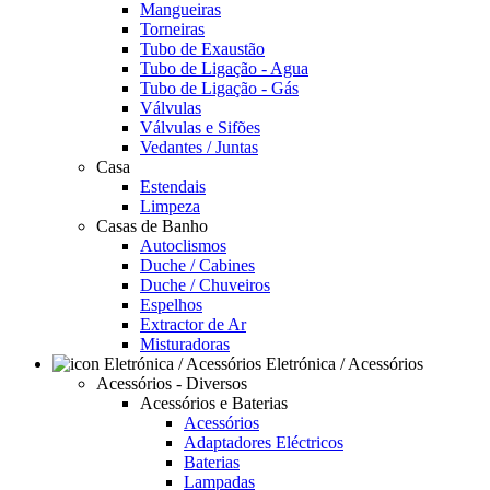
Mangueiras
Torneiras
Tubo de Exaustão
Tubo de Ligação - Agua
Tubo de Ligação - Gás
Válvulas
Válvulas e Sifões
Vedantes / Juntas
Casa
Estendais
Limpeza
Casas de Banho
Autoclismos
Duche / Cabines
Duche / Chuveiros
Espelhos
Extractor de Ar
Misturadoras
Eletrónica / Acessórios
Acessórios - Diversos
Acessórios e Baterias
Acessórios
Adaptadores Eléctricos
Baterias
Lampadas