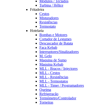
Módulos / Teclados
Turbina / Hélice
Fritadeira
Cestos
Misturadores
Resistências
Termostato
Hotelaria
Bombas e Motores
Cortador de Legumes
Descascador de Batata
Faca Kebab
Interruptores/Sinalizadores
M. Gelo
Maquina de Sumo
Maquina Kebab
MLL - Braços / Injectores
MLL - Cestos
MLL - Resistências
MLL - Termostatos
MLL - Timer / Programadores
Queima
Refrigeração
Termómetro/Controlador
Torneiras