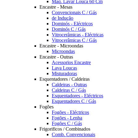
Maq. Lavar Louça 60 Cm
Encastre - Mesas
Convencionais C / Gás
de Indução
Dominós - Eléctricos
Dominós C / Gás
Vitrocerâmicas - Eléctricas
Vitrocerâmicas C / Gás
Encastre - Microondas
Microondas
Encastre - Outras
Acessorios Encastre
Lava Louças
Misturadoras
Esquentadores / Caldeiras
Caldeiras - Outras
Caldeiras C / Gás
Esquentadores - Eléctricos
Esquentadores C / Gás
Fogões
Fogões - Eléctricos
Fogões - Lenha
Fogões C / Gás
Frigorificos / Combinados
Comb. Convencionais