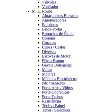
Válvulas
Ventilador
M. L. Roupa
Abraçadeiras Borracha
Amortecedores
Batedores
Bloca-Portas
Borrachas de Óculo
Correias
Cruzetas
Cubas / Cestos
Diversos
Escovas de Motor
Filtros Esgoto
Gaveta Detergente
Molas
Motores
Módulos Electrónicos
Ntc / Sensores
Porta-Aros / Vidros
Porta-Dobradiças
Porta-Fechos
Resistências
Teclas / Painel
Timer / Selectores