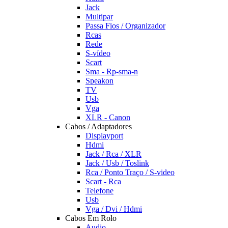
Jack
Multipar
Passa Fios / Organizador
Rcas
Rede
S-vídeo
Scart
Sma - Rp-sma-n
Speakon
TV
Usb
Vga
XLR - Canon
Cabos / Adaptadores
Displayport
Hdmi
Jack / Rca / XLR
Jack / Usb / Toslink
Rca / Ponto Traço / S-video
Scart - Rca
Telefone
Usb
Vga / Dvi / Hdmi
Cabos Em Rolo
Audio