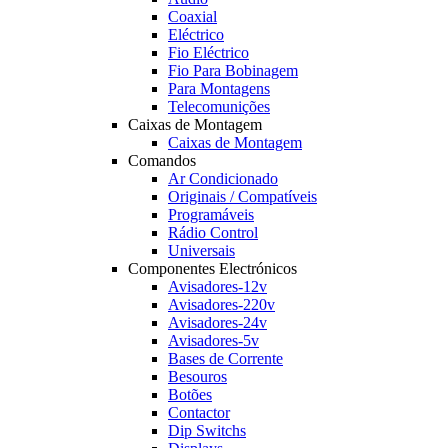
Coaxial
Eléctrico
Fio Eléctrico
Fio Para Bobinagem
Para Montagens
Telecomunições
Caixas de Montagem
Caixas de Montagem
Comandos
Ar Condicionado
Originais / Compatíveis
Programáveis
Rádio Control
Universais
Componentes Electrónicos
Avisadores-12v
Avisadores-220v
Avisadores-24v
Avisadores-5v
Bases de Corrente
Besouros
Botões
Contactor
Dip Switchs