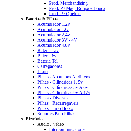
Prod. Merchandising
Prod. P / Maq. Roupa e Louça
Prod. P / Queima
Baterias & Pilhas
Acumulador 1,2v
Acumulador 12v
Acumulador 2,4v
Acumulador 3V - 4V
Acumulador 4,8v
Bateria 12v
Bateria 6v
Bateria Tel.
Carregadores
Li-po
Pilhas - Aparelhos Auditivos
Pilhas - Cilíndricas 1. 5v
Pilhas - Cilíndricas 3v A 6v
Pilhas - Cilíndricas 9v A 12v
Pilhas - Diversas
Pilhas - Recarregáveis
Pilhas - Tipo Botão
Suportes Para Pilhas
Eletrónica
Audio / Vídeo
Intercomunicadores