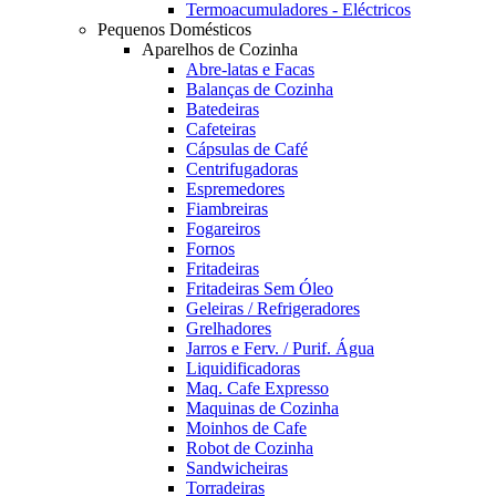
Termoacumuladores - Eléctricos
Pequenos Domésticos
Aparelhos de Cozinha
Abre-latas e Facas
Balanças de Cozinha
Batedeiras
Cafeteiras
Cápsulas de Café
Centrifugadoras
Espremedores
Fiambreiras
Fogareiros
Fornos
Fritadeiras
Fritadeiras Sem Óleo
Geleiras / Refrigeradores
Grelhadores
Jarros e Ferv. / Purif. Água
Liquidificadoras
Maq. Cafe Expresso
Maquinas de Cozinha
Moinhos de Cafe
Robot de Cozinha
Sandwicheiras
Torradeiras