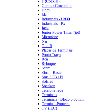
F (Coaxial)
Garras / Crocodilos
Hdmi
Idc
Industriais - Hd30
Industriais - Px
Jack
Junior Power Timer (jpt)
Microfone
Nsr
Obd Ii
Placas de Terminais
Ponto Traço
Rca
Reboque
Scart
Sinal - Raster
Sma / CB / Pl
Solares
Speakon
Telefone-rede
Terminais
Terminais - Bloco 5.08mm
Terminal-Ponteira
TV (IEC)