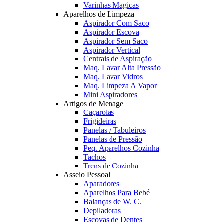
Varinhas Magicas
Aparelhos de Limpeza
Aspirador Com Saco
Aspirador Escova
Aspirador Sem Saco
Aspirador Vertical
Centrais de Aspiração
Maq. Lavar Alta Pressão
Maq. Lavar Vidros
Maq. Limpeza A Vapor
Mini Aspiradores
Artigos de Menage
Caçarolas
Frigideiras
Panelas / Tabuleiros
Panelas de Pressão
Peq. Aparelhos Cozinha
Tachos
Trens de Cozinha
Asseio Pessoal
Aparadores
Aparelhos Para Bebé
Balanças de W. C.
Depiladoras
Escovas de Dentes