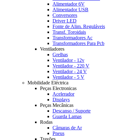
Alimentador 6V
Alimentador USB
Conversores
Driver LED
Fonte de Alim. Reguláveis
Transf. Toroidais
Transformadores Ac
Transformadores Para Pcb
Ventiladores
Grelhas
Ventilador - 12v
Ventilador - 220 V
Ventilador - 24 V
Ventilador - 5 V
Mobilidade Eléctrica
Peças Electronicas
Acelerador
Displays
Peças Mecânicas
Descanso / Suporte
Guarda Lamas
Rodas
Câmaras de Ar
Pneus
Travões