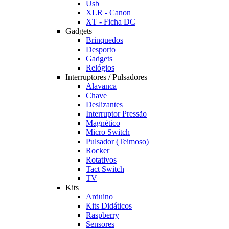
Usb
XLR - Canon
XT - Ficha DC
Gadgets
Brinquedos
Desporto
Gadgets
Relógios
Interruptores / Pulsadores
Alavanca
Chave
Deslizantes
Interruptor Pressão
Magnético
Micro Switch
Pulsador (Teimoso)
Rocker
Rotativos
Tact Switch
TV
Kits
Arduino
Kits Didáticos
Raspberry
Sensores