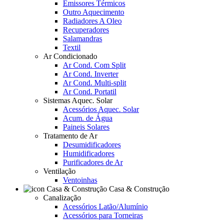
Emissores Térmicos
Outro Aquecimento
Radiadores A Oleo
Recuperadores
Salamandras
Textil
Ar Condicionado
Ar Cond. Com Split
Ar Cond. Inverter
Ar Cond. Multi-split
Ar Cond. Portatil
Sistemas Aquec. Solar
Acessórios Aquec. Solar
Acum. de Água
Paineis Solares
Tratamento de Ar
Desumidificadores
Humidificadores
Purificadores de Ar
Ventilação
Ventoinhas
Casa & Construção
Canalização
Acessórios Latão/Alumínio
Acessórios para Torneiras