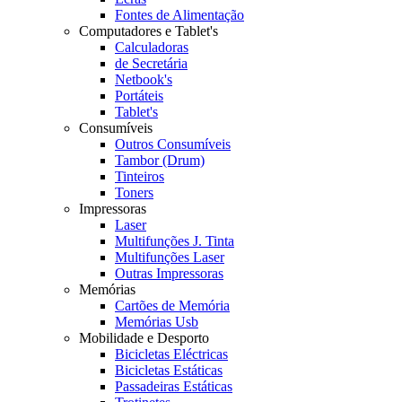
Fontes de Alimentação
Computadores e Tablet's
Calculadoras
de Secretária
Netbook's
Portáteis
Tablet's
Consumíveis
Outros Consumíveis
Tambor (Drum)
Tinteiros
Toners
Impressoras
Laser
Multifunções J. Tinta
Multifunções Laser
Outras Impressoras
Memórias
Cartões de Memória
Memórias Usb
Mobilidade e Desporto
Bicicletas Eléctricas
Bicicletas Estáticas
Passadeiras Estáticas