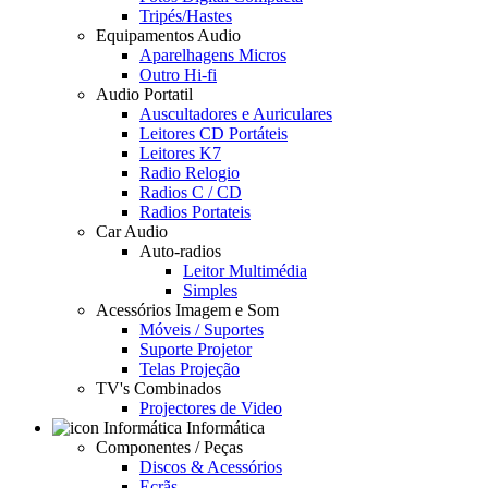
Tripés/Hastes
Equipamentos Audio
Aparelhagens Micros
Outro Hi-fi
Audio Portatil
Auscultadores e Auriculares
Leitores CD Portáteis
Leitores K7
Radio Relogio
Radios C / CD
Radios Portateis
Car Audio
Auto-radios
Leitor Multimédia
Simples
Acessórios Imagem e Som
Móveis / Suportes
Suporte Projetor
Telas Projeção
TV's Combinados
Projectores de Video
Informática
Componentes / Peças
Discos & Acessórios
Ecrãs