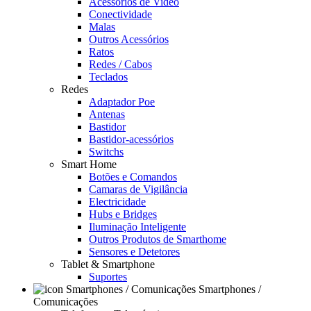
Acessórios de Video
Conectividade
Malas
Outros Acessórios
Ratos
Redes / Cabos
Teclados
Redes
Adaptador Poe
Antenas
Bastidor
Bastidor-acessórios
Switchs
Smart Home
Botões e Comandos
Camaras de Vigilância
Electricidade
Hubs e Bridges
Iluminação Inteligente
Outros Produtos de Smarthome
Sensores e Detetores
Tablet & Smartphone
Suportes
Smartphones /
Comunicações