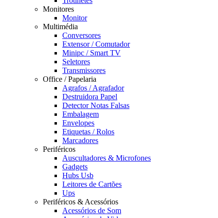
Trotinetes
Monitores
Monitor
Multimédia
Conversores
Extensor / Comutador
Minipc / Smart TV
Seletores
Transmissores
Office / Papelaria
Agrafos / Agrafador
Destruidora Papel
Detector Notas Falsas
Embalagem
Envelopes
Etiquetas / Rolos
Marcadores
Periféricos
Auscultadores & Microfones
Gadgets
Hubs Usb
Leitores de Cartões
Ups
Periféricos & Acessórios
Acessórios de Som