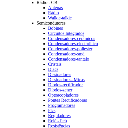
Rádio - CB
Antenas
Rádio
Walkie-talkie
Semicondutores
Bobines
Circuitos Integrados
Condensadores-cerâmicos
Condensadores-electrolítico
Condensadores-poliester
Condensadores-smd
Condensadores-tantalo
Cristais
Diacs
Dissipadores
Dissipadores- Micas
Díodos-rectificador
Díodos-zener
Optoacopladores
Pontes Rectificadoras
Programadores
Ptcs
Reguladores
Relé - Pcb
Resistências