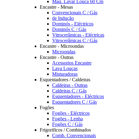
Maq. Lavar Louça 60 Cm
Encastre - Mesas
Convencionais C / Gás
de Indução
Dominós - Eléctricos
Dominós C / Gás
Vitrocerâmicas - Eléctricas
Vitrocerâmicas C / Gás
Encastre - Microondas
Microondas
Encastre - Outras
Acessorios Encastre
Lava Louças
Misturadoras
Esquentadores / Caldeiras
Caldeiras - Outras
Caldeiras C / Gás
Esquentadores - Eléctricos
Esquentadores C / Gás
Fogões
Fogões - Eléctricos
Fogões - Lenha
Fogões C / Gás
Frigorificos / Combinados
Comb. Convencionais