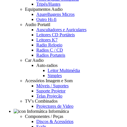
Tripés/Hastes
Equipamentos Audio
Aparelhagens Micros
Outro Hi-fi
Audio Portatil
Auscultadores e Auriculares
Leitores CD Portáteis
Leitores K7
Radio Relogio
Radios C / CD
Radios Portateis
Car Audio
Auto-radios
Leitor Multimédia
Simples
Acessórios Imagem e Som
Móveis / Suportes
Suporte Projetor
Telas Projeção
TV's Combinados
Projectores de Video
Informática
Componentes / Peças
Discos & Acessórios
Ecrãs