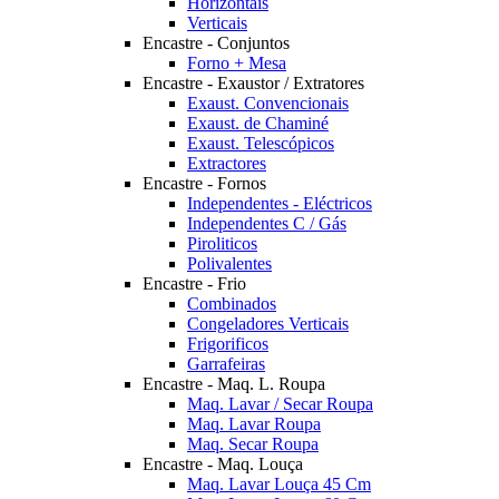
Horizontais
Verticais
Encastre - Conjuntos
Forno + Mesa
Encastre - Exaustor / Extratores
Exaust. Convencionais
Exaust. de Chaminé
Exaust. Telescópicos
Extractores
Encastre - Fornos
Independentes - Eléctricos
Independentes C / Gás
Piroliticos
Polivalentes
Encastre - Frio
Combinados
Congeladores Verticais
Frigorificos
Garrafeiras
Encastre - Maq. L. Roupa
Maq. Lavar / Secar Roupa
Maq. Lavar Roupa
Maq. Secar Roupa
Encastre - Maq. Louça
Maq. Lavar Louça 45 Cm