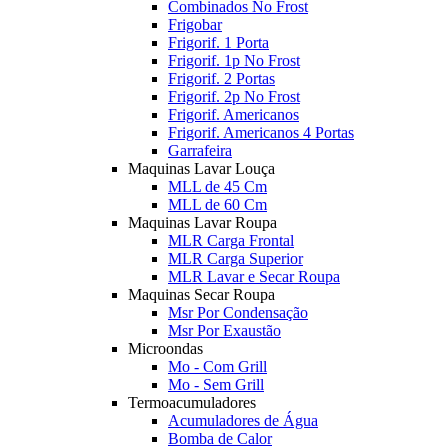
Combinados No Frost
Frigobar
Frigorif. 1 Porta
Frigorif. 1p No Frost
Frigorif. 2 Portas
Frigorif. 2p No Frost
Frigorif. Americanos
Frigorif. Americanos 4 Portas
Garrafeira
Maquinas Lavar Louça
MLL de 45 Cm
MLL de 60 Cm
Maquinas Lavar Roupa
MLR Carga Frontal
MLR Carga Superior
MLR Lavar e Secar Roupa
Maquinas Secar Roupa
Msr Por Condensação
Msr Por Exaustão
Microondas
Mo - Com Grill
Mo - Sem Grill
Termoacumuladores
Acumuladores de Água
Bomba de Calor