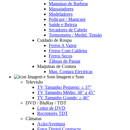
Maquinas de Barbear
Massajadores
Modeladores
Pedicure / Manicure
Saúde e Beleza
Secadores de Cabelo
Termometro / Medid. Tensão
Cuidado de Roupa
Ferros A Vapor
Ferros Com Caldeira
Ferros Secos
Tábuas de Passar
Maquinas de Costura
Maq. Costura Electricas
Imagem e Som
Televisão
TV Tamanho Pequeno: ≤ 37"
TV Tamanho Médio: 38" a 45"
TV Tamanho Grande: ≥ 46"
DVD / BluRay / TDT
Leitor de DVD
Receptores TDT
Câmaras
Ação/Aventura
Fotos Digital Compacta