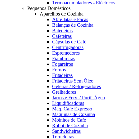
Termoacumuladores - Eléctricos
Pequenos Domésticos
Aparelhos de Cozinha
Abre-latas e Facas
Balanças de Cozinha
Batedeiras
Cafeteiras
Cápsulas de Café
Centrifugadoras
Espremedores
Fiambreiras
Fogareiros
Fornos
Fritadeiras
Fritadeiras Sem Óleo
Geleiras / Refrigeradores
Grelhadores
Jarros e Ferv. / Purif. Água
Liquidificadoras
Maq. Cafe Expresso
Maquinas de Cozinha
Moinhos de Cafe
Robot de Cozinha
Sandwicheiras
Torradeiras