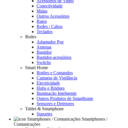
Acessórios de Video
Conectividade
Malas
Outros Acessórios
Ratos
Redes / Cabos
Teclados
Redes
Adaptador Poe
Antenas
Bastidor
Bastidor-acessórios
Switchs
Smart Home
Botões e Comandos
Camaras de Vigilância
Electricidade
Hubs e Bridges
Iluminação Inteligente
Outros Produtos de Smarthome
Sensores e Detetores
Tablet & Smartphone
Suportes
Smartphones /
Comunicações