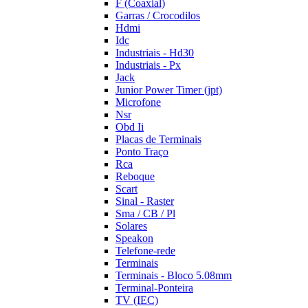
F (Coaxial)
Garras / Crocodilos
Hdmi
Idc
Industriais - Hd30
Industriais - Px
Jack
Junior Power Timer (jpt)
Microfone
Nsr
Obd Ii
Placas de Terminais
Ponto Traço
Rca
Reboque
Scart
Sinal - Raster
Sma / CB / Pl
Solares
Speakon
Telefone-rede
Terminais
Terminais - Bloco 5.08mm
Terminal-Ponteira
TV (IEC)