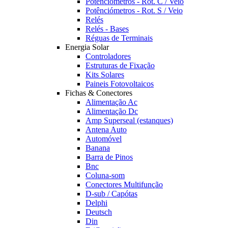
Potênciómetros - Rot. C / Veio
Potênciómetros - Rot. S / Veio
Relés
Relés - Bases
Réguas de Terminais
Energia Solar
Controladores
Estruturas de Fixação
Kits Solares
Paineis Fotovoltaicos
Fichas & Conectores
Alimentação Ac
Alimentação Dc
Amp Superseal (estanques)
Antena Auto
Automóvel
Banana
Barra de Pinos
Bnc
Coluna-som
Conectores Multifunção
D-sub / Capótas
Delphi
Deutsch
Din