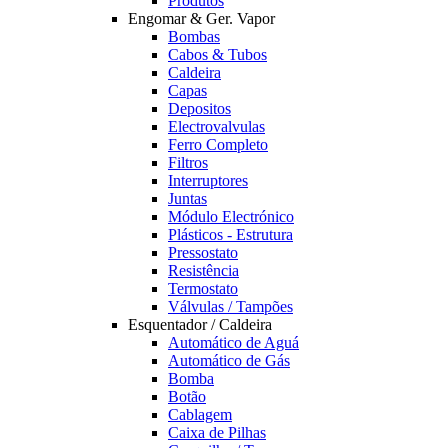
Produtos
Engomar & Ger. Vapor
Bombas
Cabos & Tubos
Caldeira
Capas
Depositos
Electrovalvulas
Ferro Completo
Filtros
Interruptores
Juntas
Módulo Electrónico
Plásticos - Estrutura
Pressostato
Resistência
Termostato
Válvulas / Tampões
Esquentador / Caldeira
Automático de Aguá
Automático de Gás
Bomba
Botão
Cablagem
Caixa de Pilhas