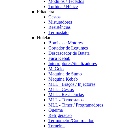
Módulos / Teclados
Turbina / Hélice
Fritadeira
Cestos
Misturadores
Resistências
Termostato
Hotelaria
Bombas e Motores
Cortador de Legumes
Descascador de Batata
Faca Kebab
Interruptores/Sinalizadores
M. Gelo
Maquina de Sumo
Maquina Kebab
MLL - Braços / Injectores
MLL - Cestos
MLL - Resistências
MLL - Termostatos
MLL - Timer / Programadores
Queima
Refrigeração
Termómetro/Controlador
Torneiras