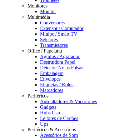
Trotinetes
Monitores
Monitor
Multimédia
Conversores
Extensor / Comutador
Minipc / Smart TV
Seletores
Transmissores
Office / Papelaria
Agrafos / Agrafador
Destruidora Papel
Detector Notas Falsas
Embalagem
Envelopes
Etiquetas / Rolos
Marcadores
Periféricos
Auscultadores & Microfones
Gadgets
Hubs Usb
Leitores de Cartões
Ups
Periféricos & Acessórios
Acessórios de Som