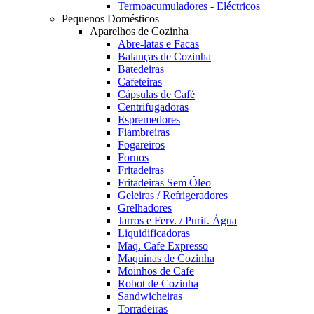
Termoacumuladores - Eléctricos
Pequenos Domésticos
Aparelhos de Cozinha
Abre-latas e Facas
Balanças de Cozinha
Batedeiras
Cafeteiras
Cápsulas de Café
Centrifugadoras
Espremedores
Fiambreiras
Fogareiros
Fornos
Fritadeiras
Fritadeiras Sem Óleo
Geleiras / Refrigeradores
Grelhadores
Jarros e Ferv. / Purif. Água
Liquidificadoras
Maq. Cafe Expresso
Maquinas de Cozinha
Moinhos de Cafe
Robot de Cozinha
Sandwicheiras
Torradeiras