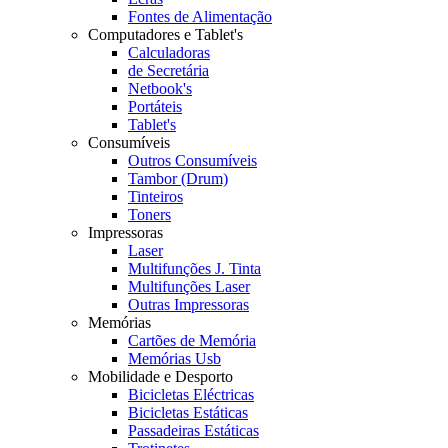
Fontes de Alimentação
Computadores e Tablet's
Calculadoras
de Secretária
Netbook's
Portáteis
Tablet's
Consumíveis
Outros Consumíveis
Tambor (Drum)
Tinteiros
Toners
Impressoras
Laser
Multifunções J. Tinta
Multifunções Laser
Outras Impressoras
Memórias
Cartões de Memória
Memórias Usb
Mobilidade e Desporto
Bicicletas Eléctricas
Bicicletas Estáticas
Passadeiras Estáticas