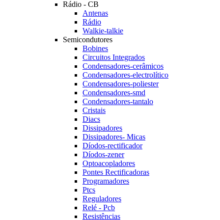
Rádio - CB
Antenas
Rádio
Walkie-talkie
Semicondutores
Bobines
Circuitos Integrados
Condensadores-cerâmicos
Condensadores-electrolítico
Condensadores-poliester
Condensadores-smd
Condensadores-tantalo
Cristais
Diacs
Dissipadores
Dissipadores- Micas
Díodos-rectificador
Díodos-zener
Optoacopladores
Pontes Rectificadoras
Programadores
Ptcs
Reguladores
Relé - Pcb
Resistências