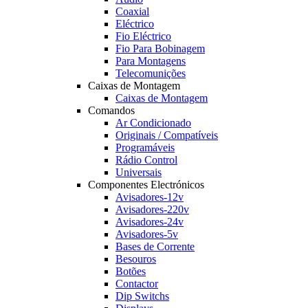
Coaxial
Eléctrico
Fio Eléctrico
Fio Para Bobinagem
Para Montagens
Telecomunições
Caixas de Montagem
Caixas de Montagem
Comandos
Ar Condicionado
Originais / Compatíveis
Programáveis
Rádio Control
Universais
Componentes Electrónicos
Avisadores-12v
Avisadores-220v
Avisadores-24v
Avisadores-5v
Bases de Corrente
Besouros
Botões
Contactor
Dip Switchs