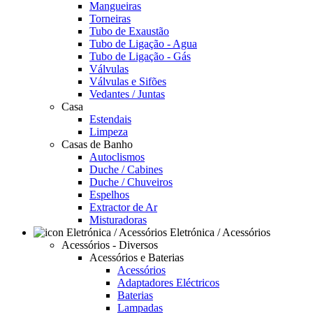
Mangueiras
Torneiras
Tubo de Exaustão
Tubo de Ligação - Agua
Tubo de Ligação - Gás
Válvulas
Válvulas e Sifões
Vedantes / Juntas
Casa
Estendais
Limpeza
Casas de Banho
Autoclismos
Duche / Cabines
Duche / Chuveiros
Espelhos
Extractor de Ar
Misturadoras
Eletrónica / Acessórios
Acessórios - Diversos
Acessórios e Baterias
Acessórios
Adaptadores Eléctricos
Baterias
Lampadas