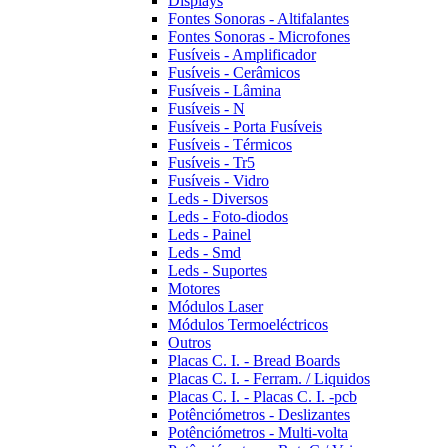
Displays
Fontes Sonoras - Altifalantes
Fontes Sonoras - Microfones
Fusíveis - Amplificador
Fusíveis - Cerâmicos
Fusíveis - Lâmina
Fusíveis - N
Fusíveis - Porta Fusíveis
Fusíveis - Térmicos
Fusíveis - Tr5
Fusíveis - Vidro
Leds - Diversos
Leds - Foto-diodos
Leds - Painel
Leds - Smd
Leds - Suportes
Motores
Módulos Laser
Módulos Termoeléctricos
Outros
Placas C. I. - Bread Boards
Placas C. I. - Ferram. / Liquidos
Placas C. I. - Placas C. I. -pcb
Potênciómetros - Deslizantes
Potênciómetros - Multi-volta