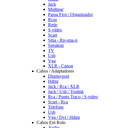
Jack
Multipar
Passa Fios / Organizador
Rcas
Rede
S-vídeo
Scart
Sma - Rp-sma-n
Speakon
TV
Usb
Vga
XLR - Canon
Cabos / Adaptadores
Displayport
Hdmi
Jack / Rca / XLR
Jack / Usb / Toslink
Rca / Ponto Traço / S-video
Scart - Rca
Telefone
Usb
Vga / Dvi / Hdmi
Cabos Em Rolo
Audio