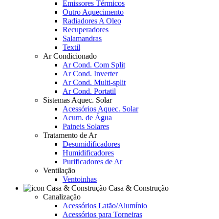
Emissores Térmicos
Outro Aquecimento
Radiadores A Oleo
Recuperadores
Salamandras
Textil
Ar Condicionado
Ar Cond. Com Split
Ar Cond. Inverter
Ar Cond. Multi-split
Ar Cond. Portatil
Sistemas Aquec. Solar
Acessórios Aquec. Solar
Acum. de Água
Paineis Solares
Tratamento de Ar
Desumidificadores
Humidificadores
Purificadores de Ar
Ventilação
Ventoinhas
Casa & Construção
Canalização
Acessórios Latão/Alumínio
Acessórios para Torneiras