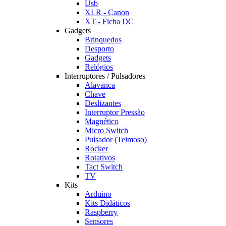
Usb
XLR - Canon
XT - Ficha DC
Gadgets
Brinquedos
Desporto
Gadgets
Relógios
Interruptores / Pulsadores
Alavanca
Chave
Deslizantes
Interruptor Pressão
Magnético
Micro Switch
Pulsador (Teimoso)
Rocker
Rotativos
Tact Switch
TV
Kits
Arduino
Kits Didáticos
Raspberry
Sensores