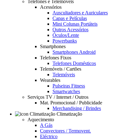
Telefones e Telemóveis
Acessórios
Auscultadores e Auriculares
Capas e Películas
Mini Colunas Portáteis
Outros Acessórios
Óculos/Lente
Powerbanks
Smartphones
Smartphones Android
Telefones Fixos
Telefones Domésticos
Telemóveis / Cartões
Telemóveis
Wearables
Pulseiras Fitness
Smartwatches
Serviços TV / Internet / Outros
Mat. Promocional / Publicidade
Merchandising / Brindes
Climatização
Aquecimento
A Gás
Convectores / Termovent.
Eléctrico