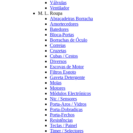
Válvulas
Ventilador
M. L. Roupa
Abraçadeiras Borracha
Amortecedores
Batedores
Bloca-Portas
Borrachas de Óculo
Correias
Cruzetas
Cubas / Cestos
Diversos
Escovas de Motor
Filtros Esgoto
Gaveta Detergente
Molas
Motores
Módulos Electrónicos
Ntc / Sensores
Porta-Aros / Vidros
Porta-Dobradiças
Porta-Fechos
Resistências
Teclas / Painel
Timer / Selectores