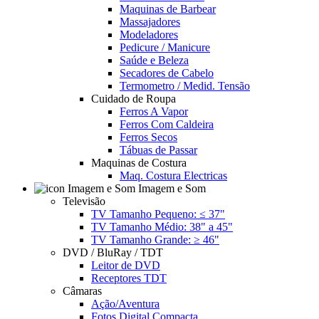
Maquinas de Barbear
Massajadores
Modeladores
Pedicure / Manicure
Saúde e Beleza
Secadores de Cabelo
Termometro / Medid. Tensão
Cuidado de Roupa
Ferros A Vapor
Ferros Com Caldeira
Ferros Secos
Tábuas de Passar
Maquinas de Costura
Maq. Costura Electricas
Imagem e Som
Televisão
TV Tamanho Pequeno: ≤ 37"
TV Tamanho Médio: 38" a 45"
TV Tamanho Grande: ≥ 46"
DVD / BluRay / TDT
Leitor de DVD
Receptores TDT
Câmaras
Ação/Aventura
Fotos Digital Compacta