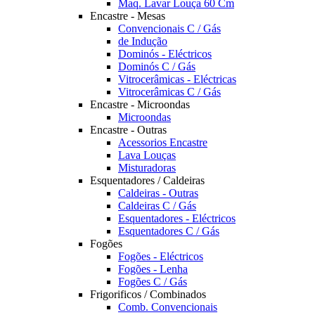
Maq. Lavar Louça 60 Cm
Encastre - Mesas
Convencionais C / Gás
de Indução
Dominós - Eléctricos
Dominós C / Gás
Vitrocerâmicas - Eléctricas
Vitrocerâmicas C / Gás
Encastre - Microondas
Microondas
Encastre - Outras
Acessorios Encastre
Lava Louças
Misturadoras
Esquentadores / Caldeiras
Caldeiras - Outras
Caldeiras C / Gás
Esquentadores - Eléctricos
Esquentadores C / Gás
Fogões
Fogões - Eléctricos
Fogões - Lenha
Fogões C / Gás
Frigorificos / Combinados
Comb. Convencionais