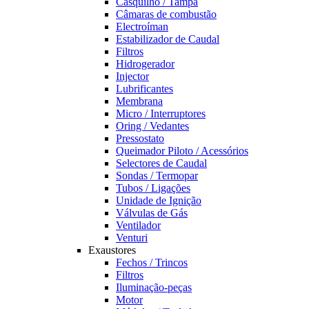
Casquilho / Tampa
Câmaras de combustão
Electroíman
Estabilizador de Caudal
Filtros
Hidrogerador
Injector
Lubrificantes
Membrana
Micro / Interruptores
Oring / Vedantes
Pressostato
Queimador Piloto / Acessórios
Selectores de Caudal
Sondas / Termopar
Tubos / Ligações
Unidade de Ignição
Válvulas de Gás
Ventilador
Venturi
Exaustores
Fechos / Trincos
Filtros
Iluminação-peças
Motor