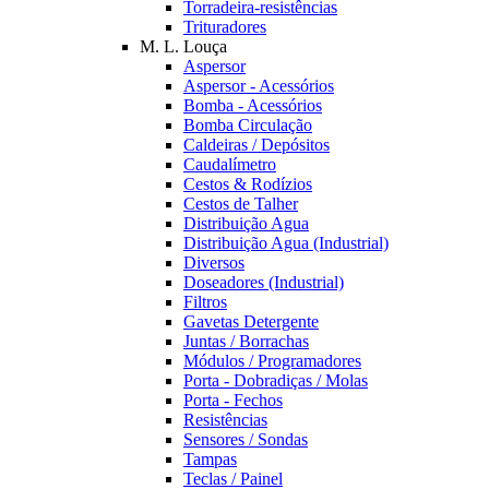
Torradeira-resistências
Trituradores
M. L. Louça
Aspersor
Aspersor - Acessórios
Bomba - Acessórios
Bomba Circulação
Caldeiras / Depósitos
Caudalímetro
Cestos & Rodízios
Cestos de Talher
Distribuição Agua
Distribuição Agua (Industrial)
Diversos
Doseadores (Industrial)
Filtros
Gavetas Detergente
Juntas / Borrachas
Módulos / Programadores
Porta - Dobradiças / Molas
Porta - Fechos
Resistências
Sensores / Sondas
Tampas
Teclas / Painel