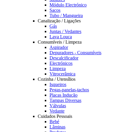
Módulo Electrónico
Sacos
Tubo / Mangueira
Canalização / Ligações
Gás
Juntas / Vedantes
Lava Louça
Consumíveis / Limpeza
Aspirador
Depuradores - Consumíveis
Descalcificador
Electrónicos
Limpeza
Vitrocerâmica
Cozinha / Utensílios
Isqueiros
Pegas-panelas-tachos
Placas Indução
Tampas Diversas
Válvulas
Vedante
Cuidados Pessoais
Bebé
Lâminas