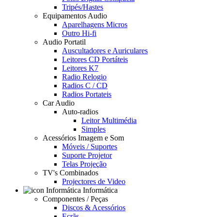
Tripés/Hastes
Equipamentos Audio
Aparelhagens Micros
Outro Hi-fi
Audio Portatil
Auscultadores e Auriculares
Leitores CD Portáteis
Leitores K7
Radio Relogio
Radios C / CD
Radios Portateis
Car Audio
Auto-radios
Leitor Multimédia
Simples
Acessórios Imagem e Som
Móveis / Suportes
Suporte Projetor
Telas Projeção
TV's Combinados
Projectores de Video
Informática
Componentes / Peças
Discos & Acessórios
Ecrãs