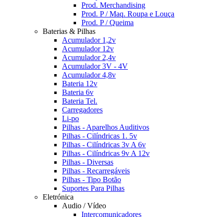
Prod. Merchandising
Prod. P / Maq. Roupa e Louça
Prod. P / Queima
Baterias & Pilhas
Acumulador 1,2v
Acumulador 12v
Acumulador 2,4v
Acumulador 3V - 4V
Acumulador 4,8v
Bateria 12v
Bateria 6v
Bateria Tel.
Carregadores
Li-po
Pilhas - Aparelhos Auditivos
Pilhas - Cilíndricas 1. 5v
Pilhas - Cilíndricas 3v A 6v
Pilhas - Cilíndricas 9v A 12v
Pilhas - Diversas
Pilhas - Recarregáveis
Pilhas - Tipo Botão
Suportes Para Pilhas
Eletrónica
Audio / Vídeo
Intercomunicadores