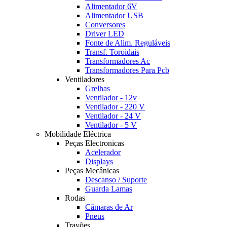
Alimentador 6V
Alimentador USB
Conversores
Driver LED
Fonte de Alim. Reguláveis
Transf. Toroidais
Transformadores Ac
Transformadores Para Pcb
Ventiladores
Grelhas
Ventilador - 12v
Ventilador - 220 V
Ventilador - 24 V
Ventilador - 5 V
Mobilidade Eléctrica
Peças Electronicas
Acelerador
Displays
Peças Mecânicas
Descanso / Suporte
Guarda Lamas
Rodas
Câmaras de Ar
Pneus
Travões