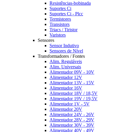
Resistências-bobinada
Suportes Ci
Suportes Ci - Plcc
Termistores
Transistors
Triacs / Tiristor
Varistors
Sensores
Sensor Indutivo
Sensores de Nível
Transformadores / Fontes
Alim. Reguláveis
Alim. Universais
Alimentador 09V - 10V
Alimentador 12V
Alimentador 13V - 15V
Alimentador 16V
Alimentador 18V / 18,5V
Alimentador 19V / 19,5V
Alimentador 1V - 5V
Alimentador 20V
Alimentador 24V - 26V
Alimentador 28V - 29V
Alimentador 30V - 39V
Alimentador 40V - 49V