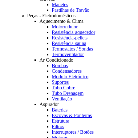
Manetes
Pastilhas de Travão
Peças - Eletrodomésticos
Aquecimento & Clima
Motorredutor
Resistência-aquecedor
Resistência-pellets
Resistência-sauna
Termostatos / Sondas
Termoventilador
Ar Condicionado
Bombas
Condensadores
Modulo Eletrónico
Suportes
Tubo Cobre
Tubo Drenagem
Ventilação
Aspirador
Baterias
Escovas & Ponteiras
Estrutura
Filtros
Interruptores / Botões
Motores