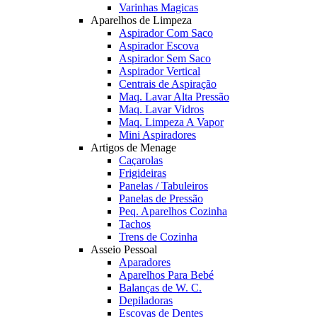
Varinhas Magicas
Aparelhos de Limpeza
Aspirador Com Saco
Aspirador Escova
Aspirador Sem Saco
Aspirador Vertical
Centrais de Aspiração
Maq. Lavar Alta Pressão
Maq. Lavar Vidros
Maq. Limpeza A Vapor
Mini Aspiradores
Artigos de Menage
Caçarolas
Frigideiras
Panelas / Tabuleiros
Panelas de Pressão
Peq. Aparelhos Cozinha
Tachos
Trens de Cozinha
Asseio Pessoal
Aparadores
Aparelhos Para Bebé
Balanças de W. C.
Depiladoras
Escovas de Dentes