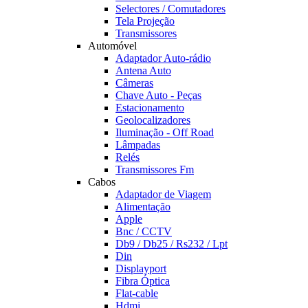
Selectores / Comutadores
Tela Projeção
Transmissores
Automóvel
Adaptador Auto-rádio
Antena Auto
Câmeras
Chave Auto - Peças
Estacionamento
Geolocalizadores
Iluminação - Off Road
Lâmpadas
Relés
Transmissores Fm
Cabos
Adaptador de Viagem
Alimentação
Apple
Bnc / CCTV
Db9 / Db25 / Rs232 / Lpt
Din
Displayport
Fibra Óptica
Flat-cable
Hdmi