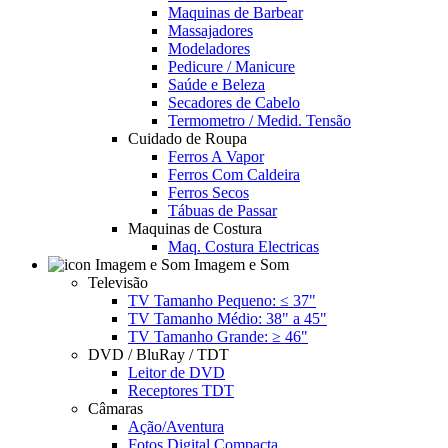
Maquinas de Barbear
Massajadores
Modeladores
Pedicure / Manicure
Saúde e Beleza
Secadores de Cabelo
Termometro / Medid. Tensão
Cuidado de Roupa
Ferros A Vapor
Ferros Com Caldeira
Ferros Secos
Tábuas de Passar
Maquinas de Costura
Maq. Costura Electricas
Imagem e Som
Televisão
TV Tamanho Pequeno: ≤ 37"
TV Tamanho Médio: 38" a 45"
TV Tamanho Grande: ≥ 46"
DVD / BluRay / TDT
Leitor de DVD
Receptores TDT
Câmaras
Ação/Aventura
Fotos Digital Compacta