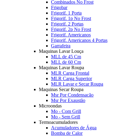
Combinados No Frost
Frigobar
Frigorif. 1 Porta
Frigorif. 1p No Frost
Frigorif. 2 Portas
Frigorif. 2p No Frost
Frigorif. Americanos
Frigorif. Americanos 4 Portas
Garrafeira
Maquinas Lavar Louça
MLL de 45 Cm
MLL de 60 Cm
Maquinas Lavar Roupa
MLR Carga Frontal
MLR Carga Superior
MLR Lavar e Secar Roupa
Maquinas Secar Roupa
Msr Por Condensação
Msr Por Exaustão
Microondas
Mo - Com Grill
Mo - Sem Grill
Termoacumuladores
Acumuladores de Água
Bomba de Calor