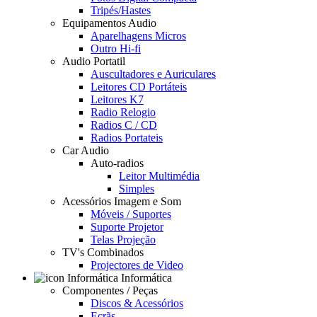
Tripés/Hastes
Equipamentos Audio
Aparelhagens Micros
Outro Hi-fi
Audio Portatil
Auscultadores e Auriculares
Leitores CD Portáteis
Leitores K7
Radio Relogio
Radios C / CD
Radios Portateis
Car Audio
Auto-radios
Leitor Multimédia
Simples
Acessórios Imagem e Som
Móveis / Suportes
Suporte Projetor
Telas Projeção
TV's Combinados
Projectores de Video
Informática
Componentes / Peças
Discos & Acessórios
Ecrãs