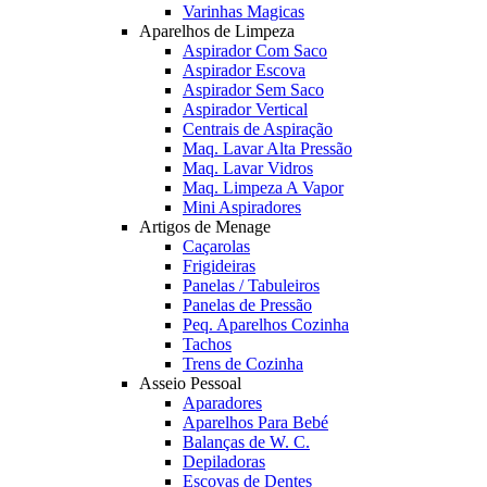
Varinhas Magicas
Aparelhos de Limpeza
Aspirador Com Saco
Aspirador Escova
Aspirador Sem Saco
Aspirador Vertical
Centrais de Aspiração
Maq. Lavar Alta Pressão
Maq. Lavar Vidros
Maq. Limpeza A Vapor
Mini Aspiradores
Artigos de Menage
Caçarolas
Frigideiras
Panelas / Tabuleiros
Panelas de Pressão
Peq. Aparelhos Cozinha
Tachos
Trens de Cozinha
Asseio Pessoal
Aparadores
Aparelhos Para Bebé
Balanças de W. C.
Depiladoras
Escovas de Dentes