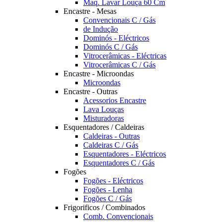
Maq. Lavar Louça 60 Cm
Encastre - Mesas
Convencionais C / Gás
de Indução
Dominós - Eléctricos
Dominós C / Gás
Vitrocerâmicas - Eléctricas
Vitrocerâmicas C / Gás
Encastre - Microondas
Microondas
Encastre - Outras
Acessorios Encastre
Lava Louças
Misturadoras
Esquentadores / Caldeiras
Caldeiras - Outras
Caldeiras C / Gás
Esquentadores - Eléctricos
Esquentadores C / Gás
Fogões
Fogões - Eléctricos
Fogões - Lenha
Fogões C / Gás
Frigorificos / Combinados
Comb. Convencionais