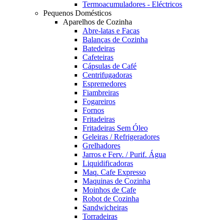
Termoacumuladores - Eléctricos
Pequenos Domésticos
Aparelhos de Cozinha
Abre-latas e Facas
Balanças de Cozinha
Batedeiras
Cafeteiras
Cápsulas de Café
Centrifugadoras
Espremedores
Fiambreiras
Fogareiros
Fornos
Fritadeiras
Fritadeiras Sem Óleo
Geleiras / Refrigeradores
Grelhadores
Jarros e Ferv. / Purif. Água
Liquidificadoras
Maq. Cafe Expresso
Maquinas de Cozinha
Moinhos de Cafe
Robot de Cozinha
Sandwicheiras
Torradeiras