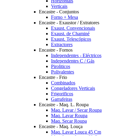
Horizontais
Verticais
Encastre - Conjuntos
Forno + Mesa
Encastre - Exaustor / Extratores
Exaust. Convencionais
Exaust. de Chaminé
Exaust. Telescópicos
Extractores
Encastre - Fornos
Independentes - Eléctricos
Independentes C / Gás
Piroliticos
Polivalentes
Encastre - Frio
Combinados
Congeladores Verticais
Frigorificos
Garrafeiras
Encastre - Maq. L. Roupa
Maq. Lavar / Secar Roupa
Maq. Lavar Roupa
Maq. Secar Roupa
Encastre - Maq. Louça
Maq. Lavar Louça 45 Cm