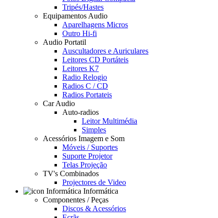
Tripés/Hastes
Equipamentos Audio
Aparelhagens Micros
Outro Hi-fi
Audio Portatil
Auscultadores e Auriculares
Leitores CD Portáteis
Leitores K7
Radio Relogio
Radios C / CD
Radios Portateis
Car Audio
Auto-radios
Leitor Multimédia
Simples
Acessórios Imagem e Som
Móveis / Suportes
Suporte Projetor
Telas Projeção
TV's Combinados
Projectores de Video
Informática
Componentes / Peças
Discos & Acessórios
Ecrãs