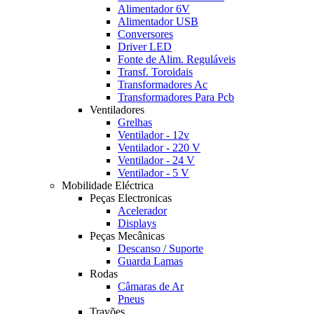
Alimentador 6V
Alimentador USB
Conversores
Driver LED
Fonte de Alim. Reguláveis
Transf. Toroidais
Transformadores Ac
Transformadores Para Pcb
Ventiladores
Grelhas
Ventilador - 12v
Ventilador - 220 V
Ventilador - 24 V
Ventilador - 5 V
Mobilidade Eléctrica
Peças Electronicas
Acelerador
Displays
Peças Mecânicas
Descanso / Suporte
Guarda Lamas
Rodas
Câmaras de Ar
Pneus
Travões