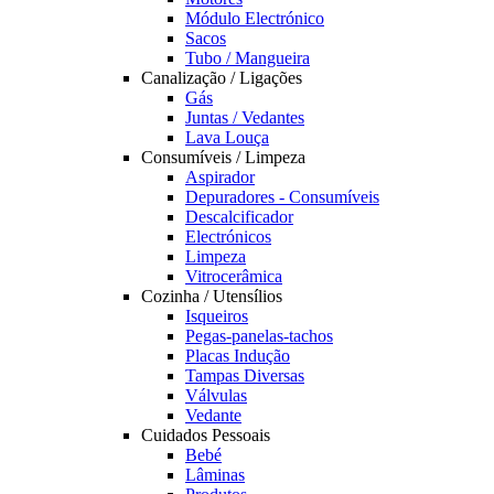
Módulo Electrónico
Sacos
Tubo / Mangueira
Canalização / Ligações
Gás
Juntas / Vedantes
Lava Louça
Consumíveis / Limpeza
Aspirador
Depuradores - Consumíveis
Descalcificador
Electrónicos
Limpeza
Vitrocerâmica
Cozinha / Utensílios
Isqueiros
Pegas-panelas-tachos
Placas Indução
Tampas Diversas
Válvulas
Vedante
Cuidados Pessoais
Bebé
Lâminas