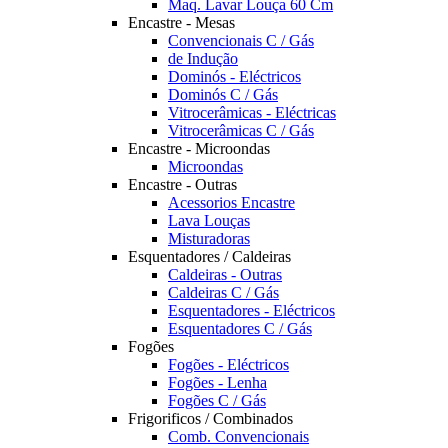
Maq. Lavar Louça 60 Cm
Encastre - Mesas
Convencionais C / Gás
de Indução
Dominós - Eléctricos
Dominós C / Gás
Vitrocerâmicas - Eléctricas
Vitrocerâmicas C / Gás
Encastre - Microondas
Microondas
Encastre - Outras
Acessorios Encastre
Lava Louças
Misturadoras
Esquentadores / Caldeiras
Caldeiras - Outras
Caldeiras C / Gás
Esquentadores - Eléctricos
Esquentadores C / Gás
Fogões
Fogões - Eléctricos
Fogões - Lenha
Fogões C / Gás
Frigorificos / Combinados
Comb. Convencionais