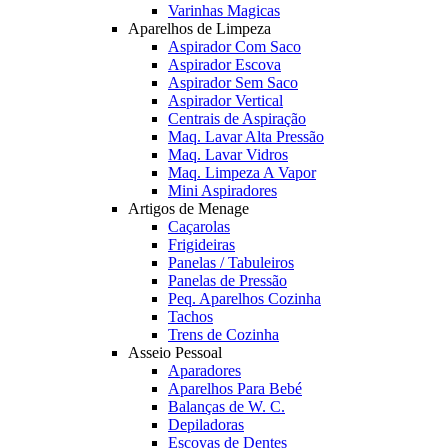
Varinhas Magicas
Aparelhos de Limpeza
Aspirador Com Saco
Aspirador Escova
Aspirador Sem Saco
Aspirador Vertical
Centrais de Aspiração
Maq. Lavar Alta Pressão
Maq. Lavar Vidros
Maq. Limpeza A Vapor
Mini Aspiradores
Artigos de Menage
Caçarolas
Frigideiras
Panelas / Tabuleiros
Panelas de Pressão
Peq. Aparelhos Cozinha
Tachos
Trens de Cozinha
Asseio Pessoal
Aparadores
Aparelhos Para Bebé
Balanças de W. C.
Depiladoras
Escovas de Dentes