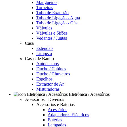
Mangueiras
Torneiras
Tubo de Exaustão
Tubo de Ligação - Agua
Tubo de Ligação - Gás
Válvulas
Válvulas e Sifões
Vedantes / Juntas
Casa
Estendais
Limpeza
Casas de Banho
Autoclismos
Duche / Cabines
Duche / Chuveiros
Espelhos
Extractor de Ar
Misturadoras
Eletrónica / Acessórios
Acessórios - Diversos
Acessórios e Baterias
Acessórios
Adaptadores Eléctricos
Baterias
Lampadas