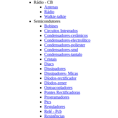
Rádio - CB
Antenas
Rádio
Walkie-talkie
Semicondutores
Bobines
Circuitos Integrados
Condensadores-cerâmicos
Condensadores-electrolítico
Condensadores-poliester
Condensadores-smd
Condensadores-tantalo
Cristais
Diacs
Dissipadores
Dissipadores- Micas
Díodos-rectificador
Díodos-zener
Optoacopladores
Pontes Rectificadoras
Programadores
Ptcs
Reguladores
Relé - Pcb
Resistências