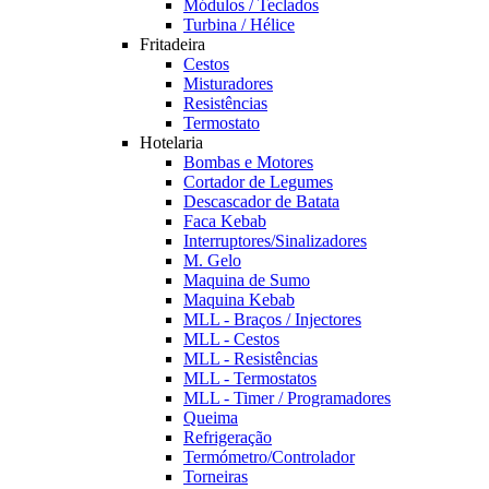
Módulos / Teclados
Turbina / Hélice
Fritadeira
Cestos
Misturadores
Resistências
Termostato
Hotelaria
Bombas e Motores
Cortador de Legumes
Descascador de Batata
Faca Kebab
Interruptores/Sinalizadores
M. Gelo
Maquina de Sumo
Maquina Kebab
MLL - Braços / Injectores
MLL - Cestos
MLL - Resistências
MLL - Termostatos
MLL - Timer / Programadores
Queima
Refrigeração
Termómetro/Controlador
Torneiras