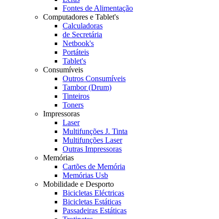
Fontes de Alimentação
Computadores e Tablet's
Calculadoras
de Secretária
Netbook's
Portáteis
Tablet's
Consumíveis
Outros Consumíveis
Tambor (Drum)
Tinteiros
Toners
Impressoras
Laser
Multifunções J. Tinta
Multifunções Laser
Outras Impressoras
Memórias
Cartões de Memória
Memórias Usb
Mobilidade e Desporto
Bicicletas Eléctricas
Bicicletas Estáticas
Passadeiras Estáticas