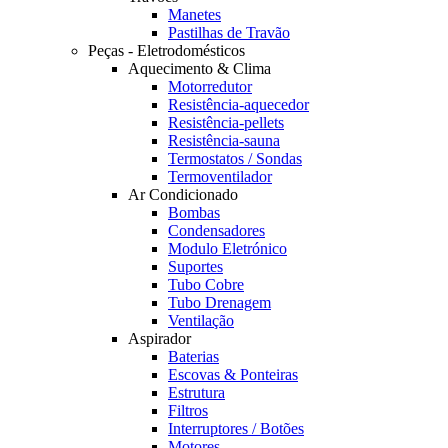
Manetes
Pastilhas de Travão
Peças - Eletrodomésticos
Aquecimento & Clima
Motorredutor
Resistência-aquecedor
Resistência-pellets
Resistência-sauna
Termostatos / Sondas
Termoventilador
Ar Condicionado
Bombas
Condensadores
Modulo Eletrónico
Suportes
Tubo Cobre
Tubo Drenagem
Ventilação
Aspirador
Baterias
Escovas & Ponteiras
Estrutura
Filtros
Interruptores / Botões
Motores