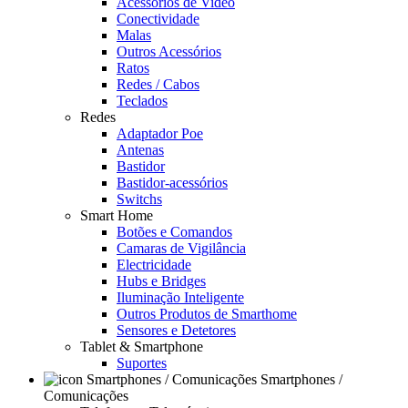
Acessórios de Video
Conectividade
Malas
Outros Acessórios
Ratos
Redes / Cabos
Teclados
Redes
Adaptador Poe
Antenas
Bastidor
Bastidor-acessórios
Switchs
Smart Home
Botões e Comandos
Camaras de Vigilância
Electricidade
Hubs e Bridges
Iluminação Inteligente
Outros Produtos de Smarthome
Sensores e Detetores
Tablet & Smartphone
Suportes
Smartphones /
Comunicações