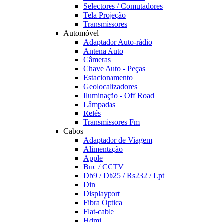
Selectores / Comutadores
Tela Projeção
Transmissores
Automóvel
Adaptador Auto-rádio
Antena Auto
Câmeras
Chave Auto - Peças
Estacionamento
Geolocalizadores
Iluminação - Off Road
Lâmpadas
Relés
Transmissores Fm
Cabos
Adaptador de Viagem
Alimentação
Apple
Bnc / CCTV
Db9 / Db25 / Rs232 / Lpt
Din
Displayport
Fibra Óptica
Flat-cable
Hdmi