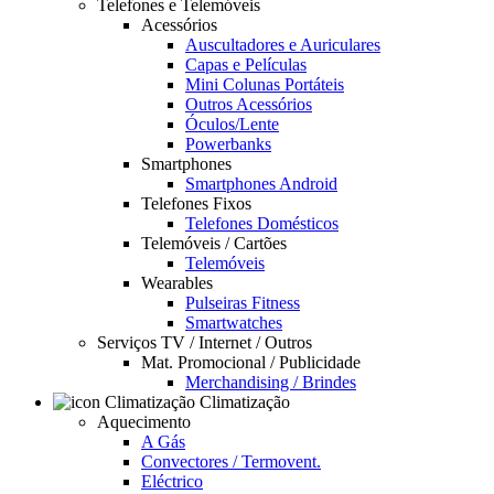
Telefones e Telemóveis
Acessórios
Auscultadores e Auriculares
Capas e Películas
Mini Colunas Portáteis
Outros Acessórios
Óculos/Lente
Powerbanks
Smartphones
Smartphones Android
Telefones Fixos
Telefones Domésticos
Telemóveis / Cartões
Telemóveis
Wearables
Pulseiras Fitness
Smartwatches
Serviços TV / Internet / Outros
Mat. Promocional / Publicidade
Merchandising / Brindes
Climatização
Aquecimento
A Gás
Convectores / Termovent.
Eléctrico