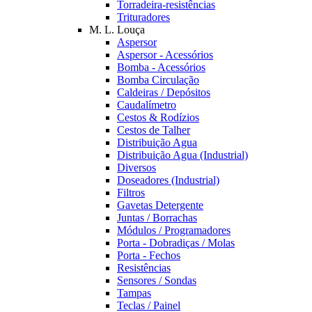
Torradeira-resistências
Trituradores
M. L. Louça
Aspersor
Aspersor - Acessórios
Bomba - Acessórios
Bomba Circulação
Caldeiras / Depósitos
Caudalímetro
Cestos & Rodízios
Cestos de Talher
Distribuição Agua
Distribuição Agua (Industrial)
Diversos
Doseadores (Industrial)
Filtros
Gavetas Detergente
Juntas / Borrachas
Módulos / Programadores
Porta - Dobradiças / Molas
Porta - Fechos
Resistências
Sensores / Sondas
Tampas
Teclas / Painel