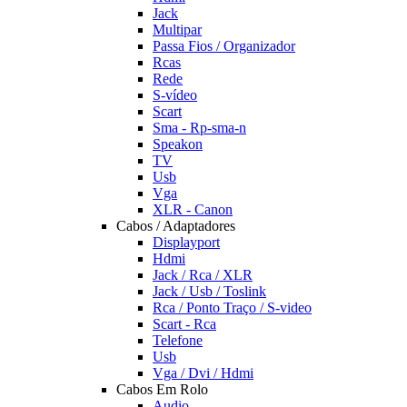
Jack
Multipar
Passa Fios / Organizador
Rcas
Rede
S-vídeo
Scart
Sma - Rp-sma-n
Speakon
TV
Usb
Vga
XLR - Canon
Cabos / Adaptadores
Displayport
Hdmi
Jack / Rca / XLR
Jack / Usb / Toslink
Rca / Ponto Traço / S-video
Scart - Rca
Telefone
Usb
Vga / Dvi / Hdmi
Cabos Em Rolo
Audio