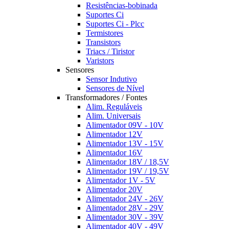
Resistências-bobinada
Suportes Ci
Suportes Ci - Plcc
Termistores
Transistors
Triacs / Tiristor
Varistors
Sensores
Sensor Indutivo
Sensores de Nível
Transformadores / Fontes
Alim. Reguláveis
Alim. Universais
Alimentador 09V - 10V
Alimentador 12V
Alimentador 13V - 15V
Alimentador 16V
Alimentador 18V / 18,5V
Alimentador 19V / 19,5V
Alimentador 1V - 5V
Alimentador 20V
Alimentador 24V - 26V
Alimentador 28V - 29V
Alimentador 30V - 39V
Alimentador 40V - 49V