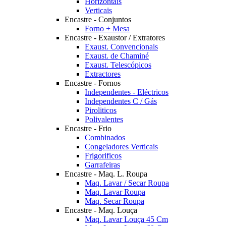
Horizontais
Verticais
Encastre - Conjuntos
Forno + Mesa
Encastre - Exaustor / Extratores
Exaust. Convencionais
Exaust. de Chaminé
Exaust. Telescópicos
Extractores
Encastre - Fornos
Independentes - Eléctricos
Independentes C / Gás
Piroliticos
Polivalentes
Encastre - Frio
Combinados
Congeladores Verticais
Frigorificos
Garrafeiras
Encastre - Maq. L. Roupa
Maq. Lavar / Secar Roupa
Maq. Lavar Roupa
Maq. Secar Roupa
Encastre - Maq. Louça
Maq. Lavar Louça 45 Cm