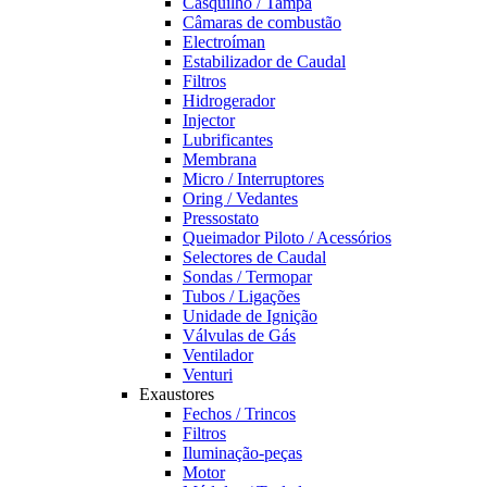
Casquilho / Tampa
Câmaras de combustão
Electroíman
Estabilizador de Caudal
Filtros
Hidrogerador
Injector
Lubrificantes
Membrana
Micro / Interruptores
Oring / Vedantes
Pressostato
Queimador Piloto / Acessórios
Selectores de Caudal
Sondas / Termopar
Tubos / Ligações
Unidade de Ignição
Válvulas de Gás
Ventilador
Venturi
Exaustores
Fechos / Trincos
Filtros
Iluminação-peças
Motor