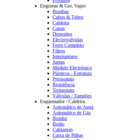
Produtos
Engomar & Ger. Vapor
Bombas
Cabos & Tubos
Caldeira
Capas
Depositos
Electrovalvulas
Ferro Completo
Filtros
Interruptores
Juntas
Módulo Electrónico
Plásticos - Estrutura
Pressostato
Resistência
Termostato
Válvulas / Tampões
Esquentador / Caldeira
Automático de Aguá
Automático de Gás
Bomba
Botão
Cablagem
Caixa de Pilhas