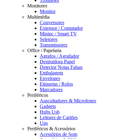
Trotinetes
Monitores
Monitor
Multimédia
Conversores
Extensor / Comutador
Minipc / Smart TV
Seletores
Transmissores
Office / Papelaria
Agrafos / Agrafador
Destruidora Papel
Detector Notas Falsas
Embalagem
Envelopes
Etiquetas / Rolos
Marcadores
Periféricos
Auscultadores & Microfones
Gadgets
Hubs Usb
Leitores de Cartões
Ups
Periféricos & Acessórios
Acessórios de Som