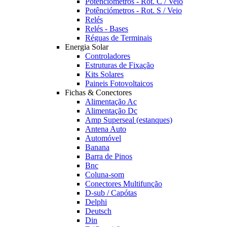
Potênciómetros - Rot. C / Veio
Potênciómetros - Rot. S / Veio
Relés
Relés - Bases
Réguas de Terminais
Energia Solar
Controladores
Estruturas de Fixação
Kits Solares
Paineis Fotovoltaicos
Fichas & Conectores
Alimentação Ac
Alimentação Dc
Amp Superseal (estanques)
Antena Auto
Automóvel
Banana
Barra de Pinos
Bnc
Coluna-som
Conectores Multifunção
D-sub / Capótas
Delphi
Deutsch
Din