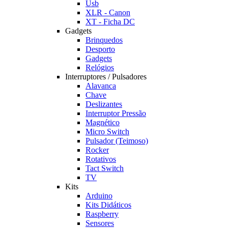
Usb
XLR - Canon
XT - Ficha DC
Gadgets
Brinquedos
Desporto
Gadgets
Relógios
Interruptores / Pulsadores
Alavanca
Chave
Deslizantes
Interruptor Pressão
Magnético
Micro Switch
Pulsador (Teimoso)
Rocker
Rotativos
Tact Switch
TV
Kits
Arduino
Kits Didáticos
Raspberry
Sensores