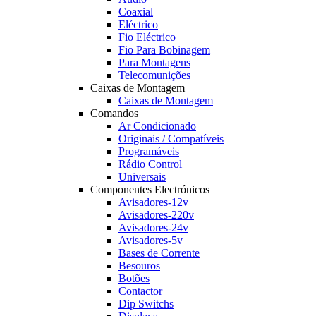
Coaxial
Eléctrico
Fio Eléctrico
Fio Para Bobinagem
Para Montagens
Telecomunições
Caixas de Montagem
Caixas de Montagem
Comandos
Ar Condicionado
Originais / Compatíveis
Programáveis
Rádio Control
Universais
Componentes Electrónicos
Avisadores-12v
Avisadores-220v
Avisadores-24v
Avisadores-5v
Bases de Corrente
Besouros
Botões
Contactor
Dip Switchs