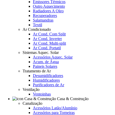
Emissores Térmicos
Outro Aquecimento
Radiadores A Oleo
Recuperadores
Salamandras
Textil
Ar Condicionado
Ar Cond. Com Split
Ar Cond. Inverter
Ar Cond. Multi-split
Ar Cond. Portatil
Sistemas Aquec. Solar
Acessórios Aquec. Solar
Acum. de Água
Paineis Solares
Tratamento de Ar
Desumidificadores
Humidificadores
Purificadores de Ar
Ventilação
Ventoinhas
Casa & Construção
Canalização
Acessórios Latão/Alumínio
Acessórios para Torneiras