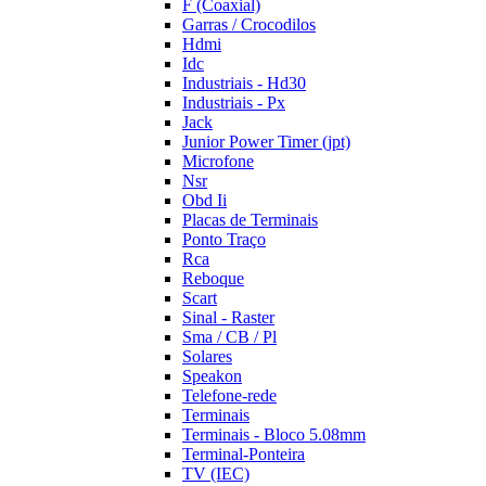
F (Coaxial)
Garras / Crocodilos
Hdmi
Idc
Industriais - Hd30
Industriais - Px
Jack
Junior Power Timer (jpt)
Microfone
Nsr
Obd Ii
Placas de Terminais
Ponto Traço
Rca
Reboque
Scart
Sinal - Raster
Sma / CB / Pl
Solares
Speakon
Telefone-rede
Terminais
Terminais - Bloco 5.08mm
Terminal-Ponteira
TV (IEC)