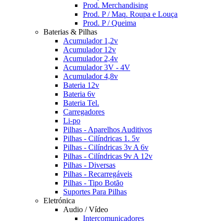
Prod. Merchandising
Prod. P / Maq. Roupa e Louça
Prod. P / Queima
Baterias & Pilhas
Acumulador 1,2v
Acumulador 12v
Acumulador 2,4v
Acumulador 3V - 4V
Acumulador 4,8v
Bateria 12v
Bateria 6v
Bateria Tel.
Carregadores
Li-po
Pilhas - Aparelhos Auditivos
Pilhas - Cilíndricas 1. 5v
Pilhas - Cilíndricas 3v A 6v
Pilhas - Cilíndricas 9v A 12v
Pilhas - Diversas
Pilhas - Recarregáveis
Pilhas - Tipo Botão
Suportes Para Pilhas
Eletrónica
Audio / Vídeo
Intercomunicadores