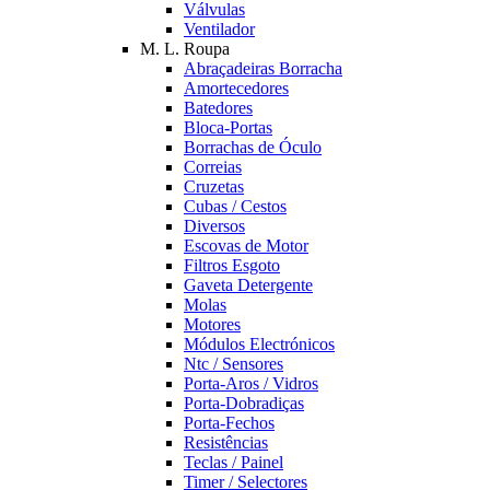
Válvulas
Ventilador
M. L. Roupa
Abraçadeiras Borracha
Amortecedores
Batedores
Bloca-Portas
Borrachas de Óculo
Correias
Cruzetas
Cubas / Cestos
Diversos
Escovas de Motor
Filtros Esgoto
Gaveta Detergente
Molas
Motores
Módulos Electrónicos
Ntc / Sensores
Porta-Aros / Vidros
Porta-Dobradiças
Porta-Fechos
Resistências
Teclas / Painel
Timer / Selectores