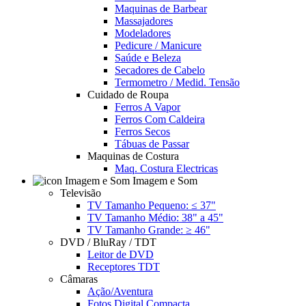
Maquinas de Barbear
Massajadores
Modeladores
Pedicure / Manicure
Saúde e Beleza
Secadores de Cabelo
Termometro / Medid. Tensão
Cuidado de Roupa
Ferros A Vapor
Ferros Com Caldeira
Ferros Secos
Tábuas de Passar
Maquinas de Costura
Maq. Costura Electricas
Imagem e Som
Televisão
TV Tamanho Pequeno: ≤ 37"
TV Tamanho Médio: 38" a 45"
TV Tamanho Grande: ≥ 46"
DVD / BluRay / TDT
Leitor de DVD
Receptores TDT
Câmaras
Ação/Aventura
Fotos Digital Compacta