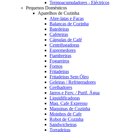
Termoacumuladores - Eléctricos
Pequenos Domésticos
Aparelhos de Cozinha
Abre-latas e Facas
Balanças de Cozinha
Batedeiras
Cafeteiras
Cápsulas de Café
Centrifugadoras
Espremedores
Fiambreiras
Fogareiros
Fornos
Fritadeiras
Fritadeiras Sem Óleo
Geleiras / Refrigeradores
Grelhadores
Jarros e Ferv. / Purif. Água
Liquidificadoras
Maq. Cafe Expresso
Maquinas de Cozinha
Moinhos de Cafe
Robot de Cozinha
Sandwicheiras
Torradeiras