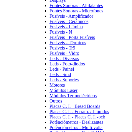
Displays
Fontes Sonoras - Altifalantes
Fontes Sonoras - Microfones
Fusíveis - Amplificador
Fusíveis - Cerâmicos
Fusíveis - Lâmina
Fusíveis - N
Fusíveis - Porta Fusíveis
Fusíveis - Térmicos
Fusíveis - Tr5
Fusíveis - Vidro
Leds - Diversos
Leds - Foto-diodos
Leds - Painel
Leds - Smd
Leds - Suportes
Motores
Módulos Laser
Módulos Termoeléctricos
Outros
Placas C. I. - Bread Boards
Placas C. I. - Ferram. / Liquidos
Placas C. I. - Placas C. I. -pcb
Potênciómetros - Deslizantes
Potênciómetros - Multi-volta