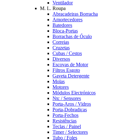
Ventilador
M. L. Roupa
Abraçadeiras Borracha
Amortecedores
Batedores
Bloca-Portas
Borrachas de Óculo
Correias
Cruzetas
Cubas / Cestos
Diversos
Escovas de Motor
Filtros Esgoto
Gaveta Detergente
Molas
Motores
Módulos Electrónicos
Ntc / Sensores
Porta-Aros / Vidros
Porta-Dobradiças
Porta-Fechos
Resistências
Teclas / Painel
Timer / Selectores
Tubo / Foles