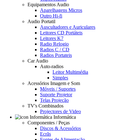
Equipamentos Audio
Aparelhagens Micros
Outro Hi-fi
Audio Portatil
Auscultadores e Auriculares
Leitores CD Portáteis
Leitores K7
Radio Relogio
Radios C / CD
Radios Portateis
Car Audio
Auto-radios
Leitor Multimédia
Simples
Acessórios Imagem e Som
Móveis / Suportes
Suporte Projetor
Telas Projeção
TV's Combinados
Projectores de Video
Informática
Componentes / Peças
Discos & Acessórios
Ecrãs
Fontes de Alimentação