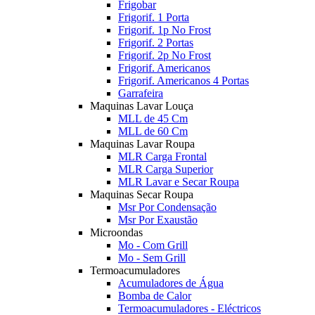
Frigobar
Frigorif. 1 Porta
Frigorif. 1p No Frost
Frigorif. 2 Portas
Frigorif. 2p No Frost
Frigorif. Americanos
Frigorif. Americanos 4 Portas
Garrafeira
Maquinas Lavar Louça
MLL de 45 Cm
MLL de 60 Cm
Maquinas Lavar Roupa
MLR Carga Frontal
MLR Carga Superior
MLR Lavar e Secar Roupa
Maquinas Secar Roupa
Msr Por Condensação
Msr Por Exaustão
Microondas
Mo - Com Grill
Mo - Sem Grill
Termoacumuladores
Acumuladores de Água
Bomba de Calor
Termoacumuladores - Eléctricos