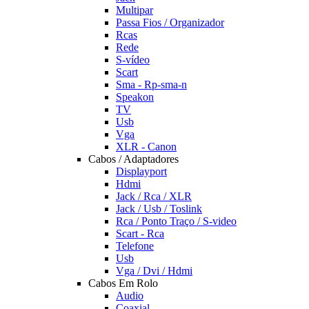
Multipar
Passa Fios / Organizador
Rcas
Rede
S-vídeo
Scart
Sma - Rp-sma-n
Speakon
TV
Usb
Vga
XLR - Canon
Cabos / Adaptadores
Displayport
Hdmi
Jack / Rca / XLR
Jack / Usb / Toslink
Rca / Ponto Traço / S-video
Scart - Rca
Telefone
Usb
Vga / Dvi / Hdmi
Cabos Em Rolo
Audio
Coaxial