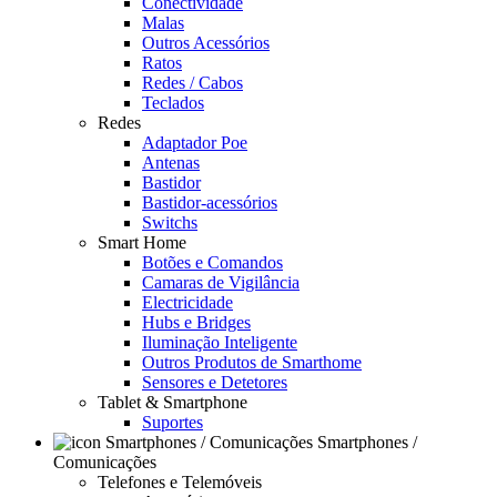
Conectividade
Malas
Outros Acessórios
Ratos
Redes / Cabos
Teclados
Redes
Adaptador Poe
Antenas
Bastidor
Bastidor-acessórios
Switchs
Smart Home
Botões e Comandos
Camaras de Vigilância
Electricidade
Hubs e Bridges
Iluminação Inteligente
Outros Produtos de Smarthome
Sensores e Detetores
Tablet & Smartphone
Suportes
Smartphones /
Comunicações
Telefones e Telemóveis