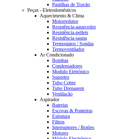
Pastilhas de Travão
Peças - Eletrodomésticos
Aquecimento & Clima
Motorredutor
Resistência-aquecedor
Resistência-pellets
Resistência-sauna
Termostatos / Sondas
Termoventilador
Ar Condicionado
Bombas
Condensadores
Modulo Eletrónico
Suportes
Tubo Cobre
Tubo Drenagem
Ventilação
Aspirador
Baterias
Escovas & Ponteiras
Estrutura
Filtros
Interruptores / Botões
Motores
Módulo Electrónico