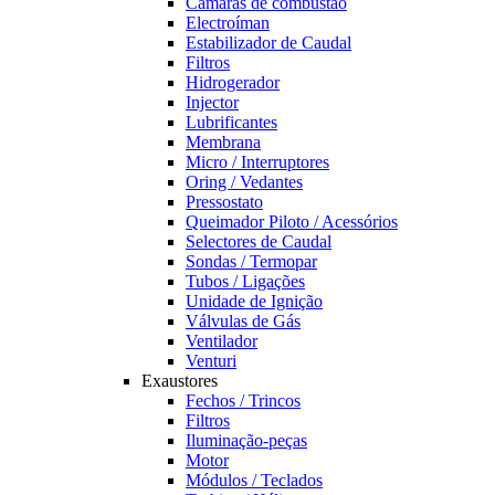
Câmaras de combustão
Electroíman
Estabilizador de Caudal
Filtros
Hidrogerador
Injector
Lubrificantes
Membrana
Micro / Interruptores
Oring / Vedantes
Pressostato
Queimador Piloto / Acessórios
Selectores de Caudal
Sondas / Termopar
Tubos / Ligações
Unidade de Ignição
Válvulas de Gás
Ventilador
Venturi
Exaustores
Fechos / Trincos
Filtros
Iluminação-peças
Motor
Módulos / Teclados