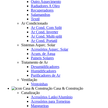
Outro Aquecimento
Radiadores A Oleo
Recuperadores
Salamandras
Textil
Ar Condicionado
Ar Cond. Com Split
Ar Cond. Inverter
Ar Cond. Multi-split
Ar Cond. Portatil
Sistemas Aquec. Solar
Acessórios Aquec. Solar
Acum. de Água
Paineis Solares
Tratamento de Ar
Desumidificadores
Humidificadores
Purificadores de Ar
Ventilação
Ventoinhas
Casa & Construção
Canalização
Acessórios Latão/Alumínio
Acessórios para Torneiras
Mangueiras