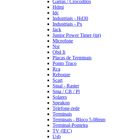
Garras / Crocodilos
Hdmi
Idc
Industriais - Hd30
Industriais - Px
Jack
Junior Power Timer (jpt)
Microfone
Nsr
Obd Ii
Placas de Terminais
Ponto Traço
Rca
Reboque
Scart
Sinal - Raster
Sma / CB / Pl
Solares
Speakon
Telefone-rede
Terminais
Terminais - Bloco 5.08mm
Terminal-Ponteira
TV (IEC)
Usb