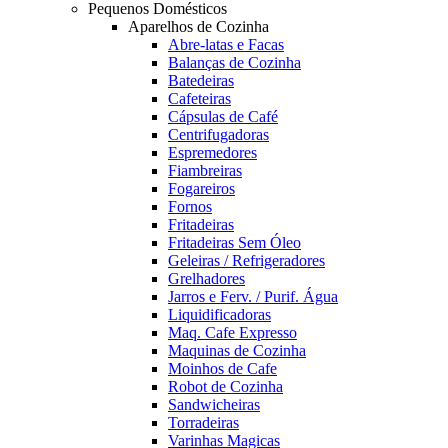
Pequenos Domésticos
Aparelhos de Cozinha
Abre-latas e Facas
Balanças de Cozinha
Batedeiras
Cafeteiras
Cápsulas de Café
Centrifugadoras
Espremedores
Fiambreiras
Fogareiros
Fornos
Fritadeiras
Fritadeiras Sem Óleo
Geleiras / Refrigeradores
Grelhadores
Jarros e Ferv. / Purif. Água
Liquidificadoras
Maq. Cafe Expresso
Maquinas de Cozinha
Moinhos de Cafe
Robot de Cozinha
Sandwicheiras
Torradeiras
Varinhas Magicas