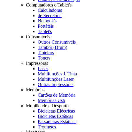
Computadores e Tablet's
Calculadoras
de Secretária
Netbook's
Portáteis
Tablet's
Consumíveis
Outros Consumíveis
Tambor (Drum)
Tinteiros
Toners
Impressoras
Laser
Multifunções J. Tinta
Multifunções Laser
Outras Impressoras
Memórias
Cartões de Memória
Memórias Usb
Mobilidade e Desporto
Bicicletas Eléctricas
Bicicletas Estáticas
Passadeiras Estáticas
Trotinetes