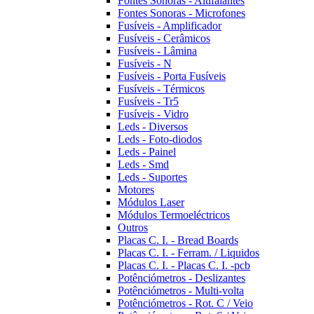
Fontes Sonoras - Altifalantes
Fontes Sonoras - Microfones
Fusíveis - Amplificador
Fusíveis - Cerâmicos
Fusíveis - Lâmina
Fusíveis - N
Fusíveis - Porta Fusíveis
Fusíveis - Térmicos
Fusíveis - Tr5
Fusíveis - Vidro
Leds - Diversos
Leds - Foto-diodos
Leds - Painel
Leds - Smd
Leds - Suportes
Motores
Módulos Laser
Módulos Termoeléctricos
Outros
Placas C. I. - Bread Boards
Placas C. I. - Ferram. / Liquidos
Placas C. I. - Placas C. I. -pcb
Potênciómetros - Deslizantes
Potênciómetros - Multi-volta
Potênciómetros - Rot. C / Veio