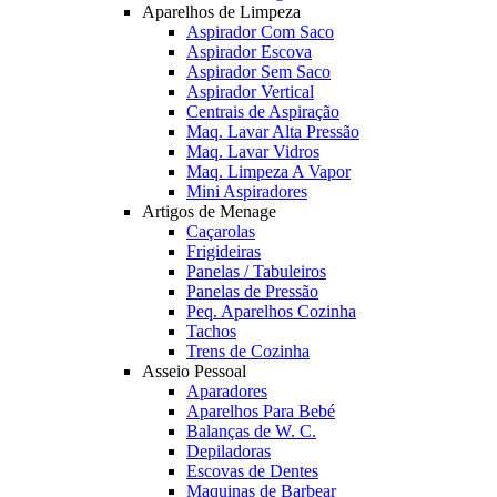
Aparelhos de Limpeza
Aspirador Com Saco
Aspirador Escova
Aspirador Sem Saco
Aspirador Vertical
Centrais de Aspiração
Maq. Lavar Alta Pressão
Maq. Lavar Vidros
Maq. Limpeza A Vapor
Mini Aspiradores
Artigos de Menage
Caçarolas
Frigideiras
Panelas / Tabuleiros
Panelas de Pressão
Peq. Aparelhos Cozinha
Tachos
Trens de Cozinha
Asseio Pessoal
Aparadores
Aparelhos Para Bebé
Balanças de W. C.
Depiladoras
Escovas de Dentes
Maquinas de Barbear