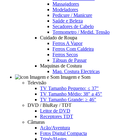
Massajadores
Modeladores
Pedicure / Manicure
Saúde e Beleza
Secadores de Cabelo
Termometro / Medid. Tensão
Cuidado de Roupa
Ferros A Vapor
Ferros Com Caldeira
Ferros Secos
Tábuas de Passar
Maquinas de Costura
Maq. Costura Electricas
Imagem e Som
Televisão
TV Tamanho Pequeno: ≤ 37"
TV Tamanho Médio: 38" a 45"
TV Tamanho Grande: ≥ 46"
DVD / BluRay / TDT
Leitor de DVD
Receptores TDT
Câmaras
Ação/Aventura
Fotos Digital Compacta
Tripés/Hastes