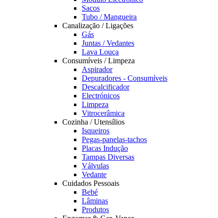
Sacos
Tubo / Mangueira
Canalização / Ligações
Gás
Juntas / Vedantes
Lava Louça
Consumíveis / Limpeza
Aspirador
Depuradores - Consumíveis
Descalcificador
Electrónicos
Limpeza
Vitrocerâmica
Cozinha / Utensílios
Isqueiros
Pegas-panelas-tachos
Placas Indução
Tampas Diversas
Válvulas
Vedante
Cuidados Pessoais
Bebé
Lâminas
Produtos