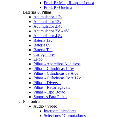
Prod. P / Maq. Roupa e Louça
Prod. P / Queima
Baterias & Pilhas
Acumulador 1,2v
Acumulador 12v
Acumulador 2,4v
Acumulador 3V - 4V
Acumulador 4,8v
Bateria 12v
Bateria 6v
Bateria Tel.
Carregadores
Li-po
Pilhas - Aparelhos Auditivos
Pilhas - Cilíndricas 1. 5v
Pilhas - Cilíndricas 3v A 6v
Pilhas - Cilíndricas 9v A 12v
Pilhas - Diversas
Pilhas - Recarregáveis
Pilhas - Tipo Botão
Suportes Para Pilhas
Eletrónica
Audio / Vídeo
Intercomunicadores
Selectores / Comutadores