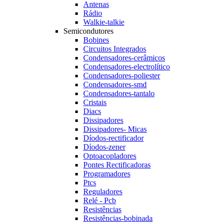
Antenas
Rádio
Walkie-talkie
Semicondutores
Bobines
Circuitos Integrados
Condensadores-cerâmicos
Condensadores-electrolítico
Condensadores-poliester
Condensadores-smd
Condensadores-tantalo
Cristais
Diacs
Dissipadores
Dissipadores- Micas
Díodos-rectificador
Díodos-zener
Optoacopladores
Pontes Rectificadoras
Programadores
Ptcs
Reguladores
Relé - Pcb
Resistências
Resistências-bobinada