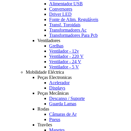
Alimentador USB
Conversores
Driver LED
Fonte de Alim. Reguláveis
Transf. Toroidais
Transformadores Ac
Transformadores Para Pcb
Ventiladores
Grelhas
Ventilador - 12v
Ventilador - 220 V
Ventilador - 24 V
Ventilador - 5 V
Mobilidade Eléctrica
Peças Electronicas
Acelerador
Displays
Peças Mecânicas
Descanso / Suporte
Guarda Lamas
Rodas
Câmaras de Ar
Pneus
Travões
Manetes