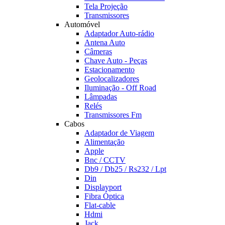
Tela Projeção
Transmissores
Automóvel
Adaptador Auto-rádio
Antena Auto
Câmeras
Chave Auto - Peças
Estacionamento
Geolocalizadores
Iluminação - Off Road
Lâmpadas
Relés
Transmissores Fm
Cabos
Adaptador de Viagem
Alimentação
Apple
Bnc / CCTV
Db9 / Db25 / Rs232 / Lpt
Din
Displayport
Fibra Óptica
Flat-cable
Hdmi
Jack