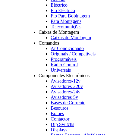
Eléctrico
Fio Eléctrico
Fio Para Bobinagem
Para Montagens
Telecomunições
Caixas de Montagem
Caixas de Montagem
Comandos
Ar Condicionado
Originais / Compatíveis
Programáveis
Rádio Control
Universais
Componentes Electrónicos
Avisadores-12v
Avisadores-220v
Avisadores-24v
Avisadores-5v
Bases de Corrente
Besouros
Botões
Contactor
Dip Switchs
Displays