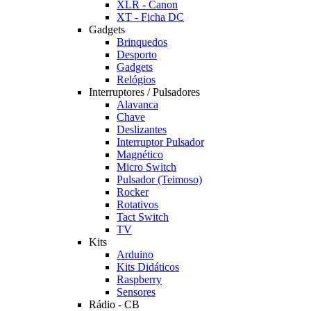
XLR - Canon
XT - Ficha DC
Gadgets
Brinquedos
Desporto
Gadgets
Relógios
Interruptores / Pulsadores
Alavanca
Chave
Deslizantes
Interruptor Pulsador
Magnético
Micro Switch
Pulsador (Teimoso)
Rocker
Rotativos
Tact Switch
TV
Kits
Arduino
Kits Didáticos
Raspberry
Sensores
Rádio - CB