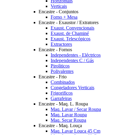
Horizontais
Verticais
Encastre - Conjuntos
Forno + Mesa
Encastre - Exaustor / Extratores
Exaust. Convencionais
Exaust. de Chaminé
Exaust. Telescópicos
Extractores
Encastre - Fornos
Independentes - Eléctricos
Independentes C / Gás
Piroliticos
Polivalentes
Encastre - Frio
Combinados
Congeladores Verticais
Frigorificos
Garrafeiras
Encastre - Maq. L. Roupa
Maq. Lavar / Secar Roupa
Maq. Lavar Roupa
Maq. Secar Roupa
Encastre - Maq. Louça
Maq. Lavar Louça 45 Cm