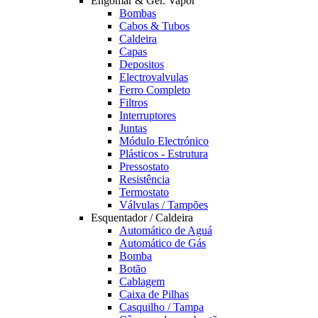
Engomar & Ger. Vapor
Bombas
Cabos & Tubos
Caldeira
Capas
Depositos
Electrovalvulas
Ferro Completo
Filtros
Interruptores
Juntas
Módulo Electrónico
Plásticos - Estrutura
Pressostato
Resistência
Termostato
Válvulas / Tampões
Esquentador / Caldeira
Automático de Aguá
Automático de Gás
Bomba
Botão
Cablagem
Caixa de Pilhas
Casquilho / Tampa