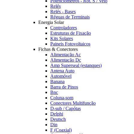
Potênciómetros - Rot. S / Veio
Relés
Relés - Bases
Réguas de Terminais
Energia Solar
Controladores
Estruturas de Fixação
Kits Solares
Paineis Fotovoltaicos
Fichas & Conectores
Alimentação Ac
Alimentação Dc
Amp Superseal (estanques)
Antena Auto
Automóvel
Banana
Barra de Pinos
Bnc
Coluna-som
Conectores Multifunção
D-sub / Capótas
Delphi
Deutsch
Din
F (Coaxial)