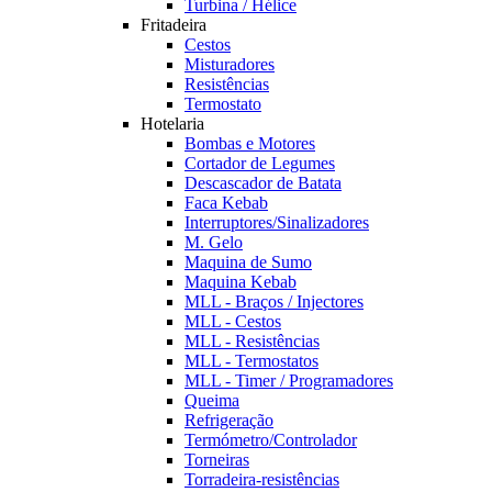
Turbina / Hélice
Fritadeira
Cestos
Misturadores
Resistências
Termostato
Hotelaria
Bombas e Motores
Cortador de Legumes
Descascador de Batata
Faca Kebab
Interruptores/Sinalizadores
M. Gelo
Maquina de Sumo
Maquina Kebab
MLL - Braços / Injectores
MLL - Cestos
MLL - Resistências
MLL - Termostatos
MLL - Timer / Programadores
Queima
Refrigeração
Termómetro/Controlador
Torneiras
Torradeira-resistências