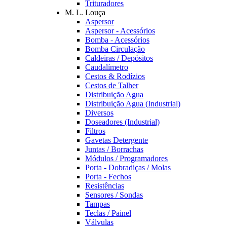
Trituradores
M. L. Louça
Aspersor
Aspersor - Acessórios
Bomba - Acessórios
Bomba Circulação
Caldeiras / Depósitos
Caudalímetro
Cestos & Rodízios
Cestos de Talher
Distribuição Agua
Distribuição Agua (Industrial)
Diversos
Doseadores (Industrial)
Filtros
Gavetas Detergente
Juntas / Borrachas
Módulos / Programadores
Porta - Dobradiças / Molas
Porta - Fechos
Resistências
Sensores / Sondas
Tampas
Teclas / Painel
Válvulas