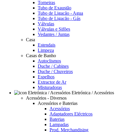
Torneiras
Tubo de Exaustão
Tubo de Ligação - Agua
Tubo de Ligação - Gás
Válvulas
Válvulas e Sifões
Vedantes / Juntas
Casa
Estendais
Limpeza
Casas de Banho
Autoclismos
Duche / Cabines
Duche / Chuveiros
Espelhos
Extractor de Ar
Misturadoras
Eletrónica / Acessórios
Acessórios - Diversos
Acessórios e Baterias
Acessórios
Adaptadores Eléctricos
Baterias
Lampadas
Prod. Merchandising