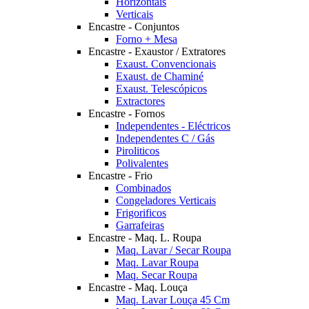
Horizontais
Verticais
Encastre - Conjuntos
Forno + Mesa
Encastre - Exaustor / Extratores
Exaust. Convencionais
Exaust. de Chaminé
Exaust. Telescópicos
Extractores
Encastre - Fornos
Independentes - Eléctricos
Independentes C / Gás
Piroliticos
Polivalentes
Encastre - Frio
Combinados
Congeladores Verticais
Frigorificos
Garrafeiras
Encastre - Maq. L. Roupa
Maq. Lavar / Secar Roupa
Maq. Lavar Roupa
Maq. Secar Roupa
Encastre - Maq. Louça
Maq. Lavar Louça 45 Cm