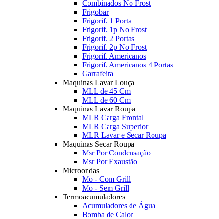
Combinados No Frost
Frigobar
Frigorif. 1 Porta
Frigorif. 1p No Frost
Frigorif. 2 Portas
Frigorif. 2p No Frost
Frigorif. Americanos
Frigorif. Americanos 4 Portas
Garrafeira
Maquinas Lavar Louça
MLL de 45 Cm
MLL de 60 Cm
Maquinas Lavar Roupa
MLR Carga Frontal
MLR Carga Superior
MLR Lavar e Secar Roupa
Maquinas Secar Roupa
Msr Por Condensação
Msr Por Exaustão
Microondas
Mo - Com Grill
Mo - Sem Grill
Termoacumuladores
Acumuladores de Água
Bomba de Calor