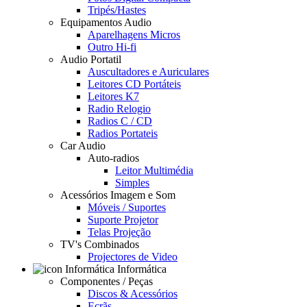
Tripés/Hastes
Equipamentos Audio
Aparelhagens Micros
Outro Hi-fi
Audio Portatil
Auscultadores e Auriculares
Leitores CD Portáteis
Leitores K7
Radio Relogio
Radios C / CD
Radios Portateis
Car Audio
Auto-radios
Leitor Multimédia
Simples
Acessórios Imagem e Som
Móveis / Suportes
Suporte Projetor
Telas Projeção
TV's Combinados
Projectores de Video
Informática
Componentes / Peças
Discos & Acessórios
Ecrãs