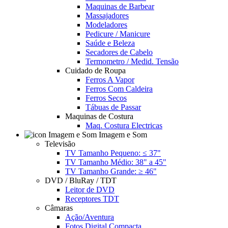
Maquinas de Barbear
Massajadores
Modeladores
Pedicure / Manicure
Saúde e Beleza
Secadores de Cabelo
Termometro / Medid. Tensão
Cuidado de Roupa
Ferros A Vapor
Ferros Com Caldeira
Ferros Secos
Tábuas de Passar
Maquinas de Costura
Maq. Costura Electricas
Imagem e Som
Televisão
TV Tamanho Pequeno: ≤ 37"
TV Tamanho Médio: 38" a 45"
TV Tamanho Grande: ≥ 46"
DVD / BluRay / TDT
Leitor de DVD
Receptores TDT
Câmaras
Ação/Aventura
Fotos Digital Compacta