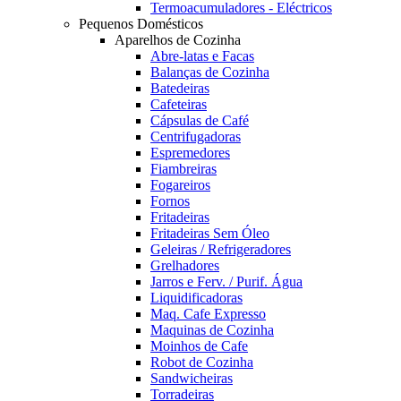
Termoacumuladores - Eléctricos
Pequenos Domésticos
Aparelhos de Cozinha
Abre-latas e Facas
Balanças de Cozinha
Batedeiras
Cafeteiras
Cápsulas de Café
Centrifugadoras
Espremedores
Fiambreiras
Fogareiros
Fornos
Fritadeiras
Fritadeiras Sem Óleo
Geleiras / Refrigeradores
Grelhadores
Jarros e Ferv. / Purif. Água
Liquidificadoras
Maq. Cafe Expresso
Maquinas de Cozinha
Moinhos de Cafe
Robot de Cozinha
Sandwicheiras
Torradeiras