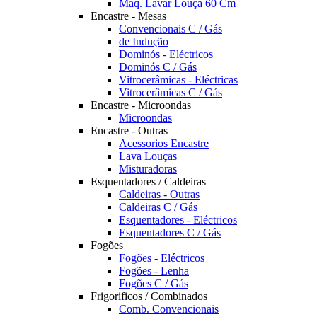
Maq. Lavar Louça 60 Cm
Encastre - Mesas
Convencionais C / Gás
de Indução
Dominós - Eléctricos
Dominós C / Gás
Vitrocerâmicas - Eléctricas
Vitrocerâmicas C / Gás
Encastre - Microondas
Microondas
Encastre - Outras
Acessorios Encastre
Lava Louças
Misturadoras
Esquentadores / Caldeiras
Caldeiras - Outras
Caldeiras C / Gás
Esquentadores - Eléctricos
Esquentadores C / Gás
Fogões
Fogões - Eléctricos
Fogões - Lenha
Fogões C / Gás
Frigorificos / Combinados
Comb. Convencionais