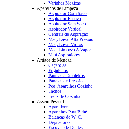
Varinhas Magicas
Aparelhos de Limpeza
Aspirador Com Saco
Aspirador Escova
Aspirador Sem Saco
Aspirador Vertical
Centrais de Aspiração
Maq. Lavar Alta Pressão
Maq. Lavar Vidros
Maq. Limpeza A Vapor
Mini Aspiradores
Artigos de Menage
Caçarolas
Frigideiras
Panelas / Tabuleiros
Panelas de Pressão
Peq. Aparelhos Cozinha
Tachos
Trens de Cozinha
Asseio Pessoal
Aparadores
Aparelhos Para Bebé
Balanças de W. C.
Depiladoras
Escovas de Dentes