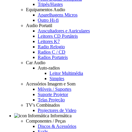
Tripés/Hastes
Equipamentos Audio
Aparelhagens Micros
Outro Hi-fi
Audio Portatil
Auscultadores e Auriculares
Leitores CD Portáteis
Leitores K7
Radio Relogio
Radios C / CD
Radios Portateis
Car Audio
Auto-radios
Leitor Multimédia
Simples
Acessórios Imagem e Som
Móveis / Suportes
Suporte Projetor
Telas Projeção
TV's Combinados
Projectores de Video
Informática
Componentes / Peças
Discos & Acessórios
Ecrãs