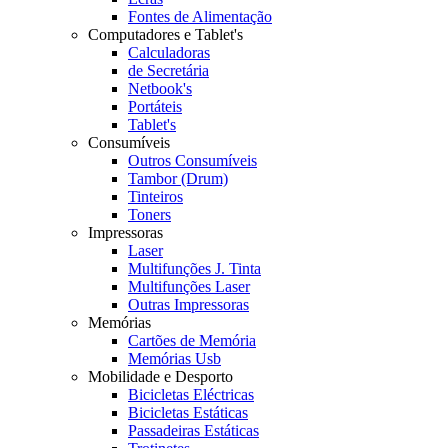
Fontes de Alimentação
Computadores e Tablet's
Calculadoras
de Secretária
Netbook's
Portáteis
Tablet's
Consumíveis
Outros Consumíveis
Tambor (Drum)
Tinteiros
Toners
Impressoras
Laser
Multifunções J. Tinta
Multifunções Laser
Outras Impressoras
Memórias
Cartões de Memória
Memórias Usb
Mobilidade e Desporto
Bicicletas Eléctricas
Bicicletas Estáticas
Passadeiras Estáticas