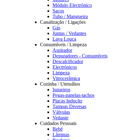
Módulo Electrónico
Sacos
Tubo / Mangueira
Canalização / Ligações
Gás
Juntas / Vedantes
Lava Louça
Consumíveis / Limpeza
Aspirador
Depuradores - Consumíveis
Descalcificador
Electrónicos
Limpeza
Vitrocerâmica
Cozinha / Utensílios
Isqueiros
Pegas-panelas-tachos
Placas Indução
Tampas Diversas
Válvulas
Vedante
Cuidados Pessoais
Bebé
Lâminas