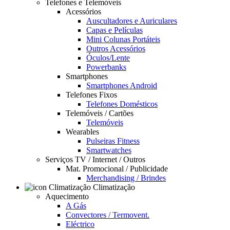
Telefones e Telemóveis
Acessórios
Auscultadores e Auriculares
Capas e Películas
Mini Colunas Portáteis
Outros Acessórios
Óculos/Lente
Powerbanks
Smartphones
Smartphones Android
Telefones Fixos
Telefones Domésticos
Telemóveis / Cartões
Telemóveis
Wearables
Pulseiras Fitness
Smartwatches
Serviços TV / Internet / Outros
Mat. Promocional / Publicidade
Merchandising / Brindes
Climatização
Aquecimento
A Gás
Convectores / Termovent.
Eléctrico