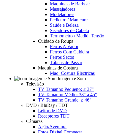
Maquinas de Barbear
Massajadores
Modeladores
Pedicure / Manicure
Saúde e Beleza
Secadores de Cabelo
Termometro / Medid. Tensão
Cuidado de Roupa
Ferros A Vapor
Ferros Com Caldeira
Ferros Secos
Tábuas de Passar
Maquinas de Costura
Maq. Costura Electricas
Imagem e Som
Televisão
TV Tamanho Pequeno: ≤ 37"
TV Tamanho Médio: 38" a 45"
TV Tamanho Grande: ≥ 46"
DVD / BluRay / TDT
Leitor de DVD
Receptores TDT
Câmaras
Ação/Aventura
Fotos Digital Compacta