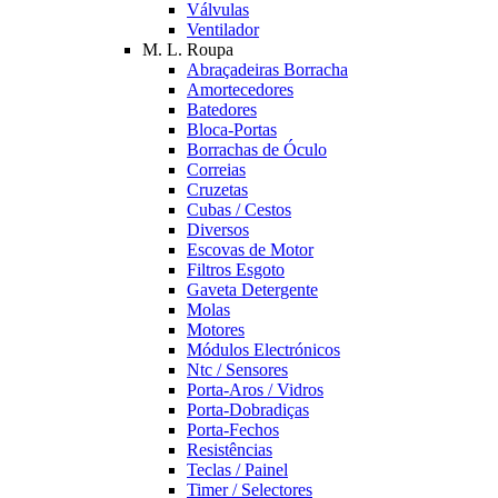
Válvulas
Ventilador
M. L. Roupa
Abraçadeiras Borracha
Amortecedores
Batedores
Bloca-Portas
Borrachas de Óculo
Correias
Cruzetas
Cubas / Cestos
Diversos
Escovas de Motor
Filtros Esgoto
Gaveta Detergente
Molas
Motores
Módulos Electrónicos
Ntc / Sensores
Porta-Aros / Vidros
Porta-Dobradiças
Porta-Fechos
Resistências
Teclas / Painel
Timer / Selectores