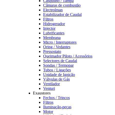
Casquilho / Tampa
Câmaras de combustão
Electroíman
Estabilizador de Caudal
Filtros
Hidrogerador
Injector
Lubrificantes
Membrana
Micro / Interruptores
Oring / Vedantes
Pressostato
Queimador Piloto / Acessórios
Selectores de Caudal
Sondas / Termopar
Tubos / Ligações
Unidade de Ignição
Válvulas de Gás
Ventilador
Venturi
Exaustores
Fechos / Trincos
Filtros
Iluminação-peças
Motor