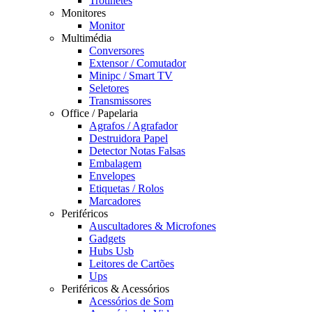
Trotinetes
Monitores
Monitor
Multimédia
Conversores
Extensor / Comutador
Minipc / Smart TV
Seletores
Transmissores
Office / Papelaria
Agrafos / Agrafador
Destruidora Papel
Detector Notas Falsas
Embalagem
Envelopes
Etiquetas / Rolos
Marcadores
Periféricos
Auscultadores & Microfones
Gadgets
Hubs Usb
Leitores de Cartões
Ups
Periféricos & Acessórios
Acessórios de Som