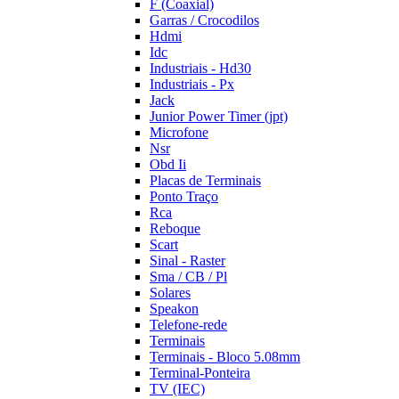
F (Coaxial)
Garras / Crocodilos
Hdmi
Idc
Industriais - Hd30
Industriais - Px
Jack
Junior Power Timer (jpt)
Microfone
Nsr
Obd Ii
Placas de Terminais
Ponto Traço
Rca
Reboque
Scart
Sinal - Raster
Sma / CB / Pl
Solares
Speakon
Telefone-rede
Terminais
Terminais - Bloco 5.08mm
Terminal-Ponteira
TV (IEC)