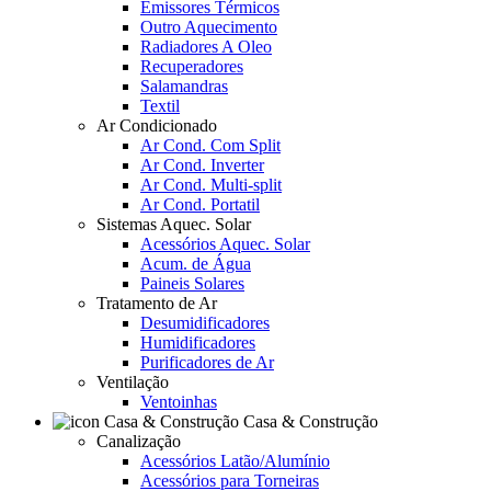
Emissores Térmicos
Outro Aquecimento
Radiadores A Oleo
Recuperadores
Salamandras
Textil
Ar Condicionado
Ar Cond. Com Split
Ar Cond. Inverter
Ar Cond. Multi-split
Ar Cond. Portatil
Sistemas Aquec. Solar
Acessórios Aquec. Solar
Acum. de Água
Paineis Solares
Tratamento de Ar
Desumidificadores
Humidificadores
Purificadores de Ar
Ventilação
Ventoinhas
Casa & Construção
Canalização
Acessórios Latão/Alumínio
Acessórios para Torneiras