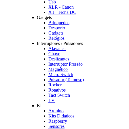
Usb
XLR - Canon
XT - Ficha DC
Gadgets
Brinquedos
Desporto
Gadgets
Relógios
Interruptores / Pulsadores
Alavanca
Chave
Deslizantes
Interruptor Pressão
Magnético
Micro Switch
Pulsador (Teimoso)
Rocker
Rotativos
Tact Switch
TV
Kits
Arduino
Kits Didáticos
Raspberry
Sensores