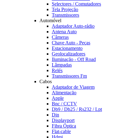
Selectores / Comutadores
Tela Projeção
Transmissores
Automóvel
Adaptador Auto-rádio
Antena Auto
Câmeras
Chave Auto - Peças
Estacionamento
Geolocalizadores
Iluminação - Off Road
Lâmpadas
Relés
Transmissores Fm
Cabos
Adaptador de Viagem
Alimentação
Apple
Bnc / CCTV
Db9 / Db25 / Rs232 / Lpt
Din
Displayport
Fibra Óptica
Flat-cable
Hdmi