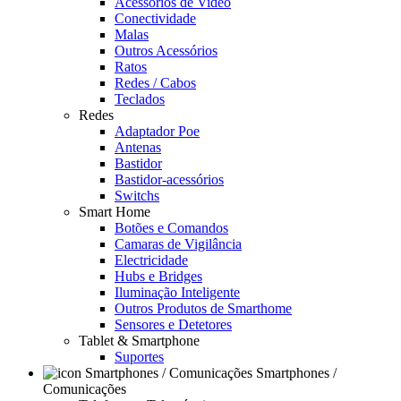
Acessórios de Video
Conectividade
Malas
Outros Acessórios
Ratos
Redes / Cabos
Teclados
Redes
Adaptador Poe
Antenas
Bastidor
Bastidor-acessórios
Switchs
Smart Home
Botões e Comandos
Camaras de Vigilância
Electricidade
Hubs e Bridges
Iluminação Inteligente
Outros Produtos de Smarthome
Sensores e Detetores
Tablet & Smartphone
Suportes
Smartphones /
Comunicações