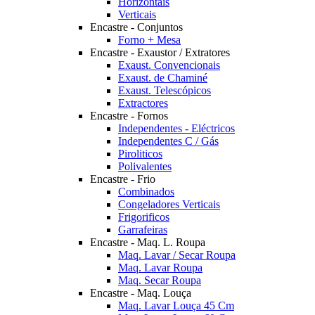
Horizontais
Verticais
Encastre - Conjuntos
Forno + Mesa
Encastre - Exaustor / Extratores
Exaust. Convencionais
Exaust. de Chaminé
Exaust. Telescópicos
Extractores
Encastre - Fornos
Independentes - Eléctricos
Independentes C / Gás
Piroliticos
Polivalentes
Encastre - Frio
Combinados
Congeladores Verticais
Frigorificos
Garrafeiras
Encastre - Maq. L. Roupa
Maq. Lavar / Secar Roupa
Maq. Lavar Roupa
Maq. Secar Roupa
Encastre - Maq. Louça
Maq. Lavar Louça 45 Cm