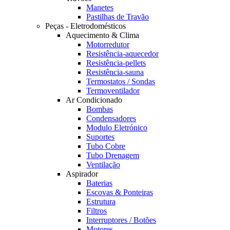
Manetes
Pastilhas de Travão
Peças - Eletrodomésticos
Aquecimento & Clima
Motorredutor
Resistência-aquecedor
Resistência-pellets
Resistência-sauna
Termostatos / Sondas
Termoventilador
Ar Condicionado
Bombas
Condensadores
Modulo Eletrónico
Suportes
Tubo Cobre
Tubo Drenagem
Ventilação
Aspirador
Baterias
Escovas & Ponteiras
Estrutura
Filtros
Interruptores / Botões
Motores