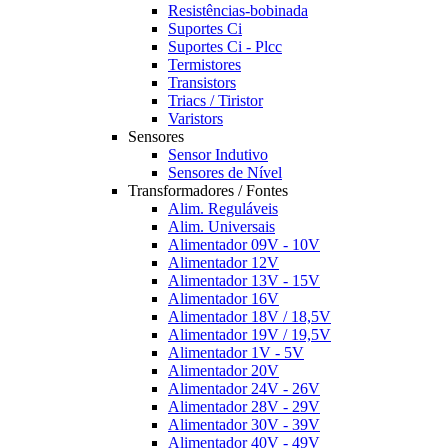
Resistências-bobinada
Suportes Ci
Suportes Ci - Plcc
Termistores
Transistors
Triacs / Tiristor
Varistors
Sensores
Sensor Indutivo
Sensores de Nível
Transformadores / Fontes
Alim. Reguláveis
Alim. Universais
Alimentador 09V - 10V
Alimentador 12V
Alimentador 13V - 15V
Alimentador 16V
Alimentador 18V / 18,5V
Alimentador 19V / 19,5V
Alimentador 1V - 5V
Alimentador 20V
Alimentador 24V - 26V
Alimentador 28V - 29V
Alimentador 30V - 39V
Alimentador 40V - 49V