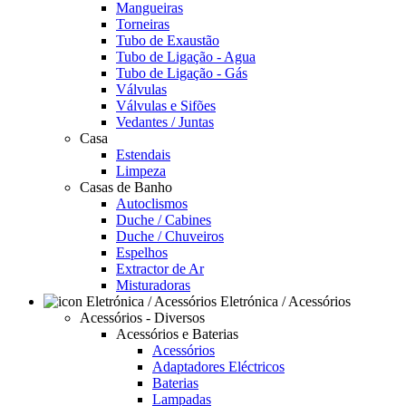
Mangueiras
Torneiras
Tubo de Exaustão
Tubo de Ligação - Agua
Tubo de Ligação - Gás
Válvulas
Válvulas e Sifões
Vedantes / Juntas
Casa
Estendais
Limpeza
Casas de Banho
Autoclismos
Duche / Cabines
Duche / Chuveiros
Espelhos
Extractor de Ar
Misturadoras
Eletrónica / Acessórios
Acessórios - Diversos
Acessórios e Baterias
Acessórios
Adaptadores Eléctricos
Baterias
Lampadas