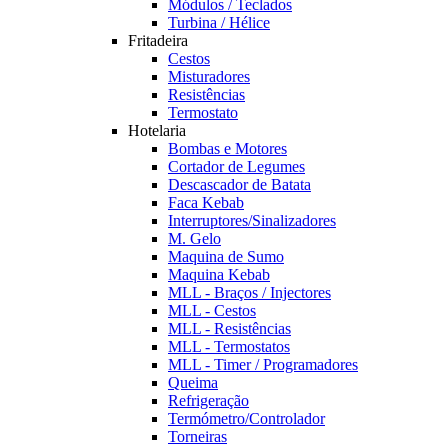
Módulos / Teclados
Turbina / Hélice
Fritadeira
Cestos
Misturadores
Resistências
Termostato
Hotelaria
Bombas e Motores
Cortador de Legumes
Descascador de Batata
Faca Kebab
Interruptores/Sinalizadores
M. Gelo
Maquina de Sumo
Maquina Kebab
MLL - Braços / Injectores
MLL - Cestos
MLL - Resistências
MLL - Termostatos
MLL - Timer / Programadores
Queima
Refrigeração
Termómetro/Controlador
Torneiras