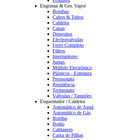
Produtos
Engomar & Ger. Vapor
Bombas
Cabos & Tubos
Caldeira
Capas
Depositos
Electrovalvulas
Ferro Completo
Filtros
Interruptores
Juntas
Módulo Electrónico
Plásticos - Estrutura
Pressostato
Resistência
Termostato
Válvulas / Tampões
Esquentador / Caldeira
Automático de Aguá
Automático de Gás
Bomba
Botão
Cablagem
Caixa de Pilhas