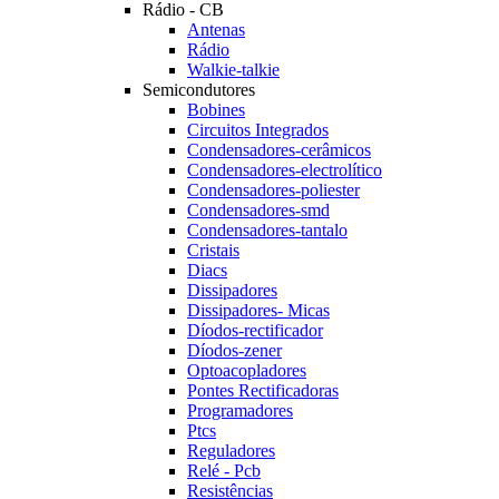
Rádio - CB
Antenas
Rádio
Walkie-talkie
Semicondutores
Bobines
Circuitos Integrados
Condensadores-cerâmicos
Condensadores-electrolítico
Condensadores-poliester
Condensadores-smd
Condensadores-tantalo
Cristais
Diacs
Dissipadores
Dissipadores- Micas
Díodos-rectificador
Díodos-zener
Optoacopladores
Pontes Rectificadoras
Programadores
Ptcs
Reguladores
Relé - Pcb
Resistências