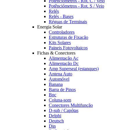
Potênciómetros - Rot. C / Veio
Potênciómetros - Rot. S / Veio
Relés
Relés - Bases
Réguas de Terminais
Energia Solar
Controladores
Estruturas de Fixação
Kits Solares
Paineis Fotovoltaicos
Fichas & Conectores
Alimentação Ac
Alimentação Dc
Amp Superseal (estanques)
Antena Auto
Automóvel
Banana
Barra de Pinos
Bnc
Coluna-som
Conectores Multifunção
D-sub / Capótas
Delphi
Deutsch
Din