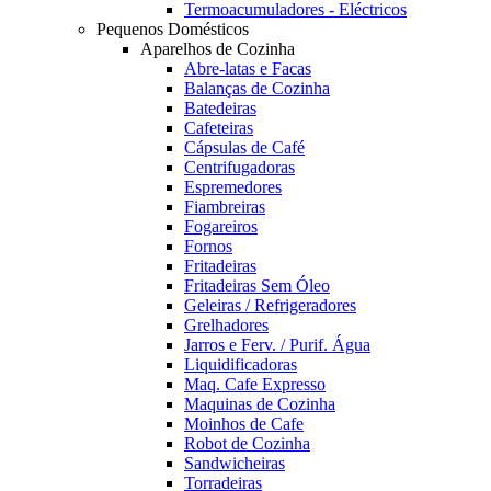
Termoacumuladores - Eléctricos
Pequenos Domésticos
Aparelhos de Cozinha
Abre-latas e Facas
Balanças de Cozinha
Batedeiras
Cafeteiras
Cápsulas de Café
Centrifugadoras
Espremedores
Fiambreiras
Fogareiros
Fornos
Fritadeiras
Fritadeiras Sem Óleo
Geleiras / Refrigeradores
Grelhadores
Jarros e Ferv. / Purif. Água
Liquidificadoras
Maq. Cafe Expresso
Maquinas de Cozinha
Moinhos de Cafe
Robot de Cozinha
Sandwicheiras
Torradeiras