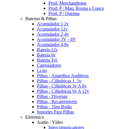
Prod. Merchandising
Prod. P / Maq. Roupa e Louça
Prod. P / Queima
Baterias & Pilhas
Acumulador 1,2v
Acumulador 12v
Acumulador 2,4v
Acumulador 3V - 4V
Acumulador 4,8v
Bateria 12v
Bateria 6v
Bateria Tel.
Carregadores
Li-po
Pilhas - Aparelhos Auditivos
Pilhas - Cilíndricas 1. 5v
Pilhas - Cilíndricas 3v A 6v
Pilhas - Cilíndricas 9v A 12v
Pilhas - Diversas
Pilhas - Recarregáveis
Pilhas - Tipo Botão
Suportes Para Pilhas
Eletrónica
Audio / Vídeo
Intercomunicadores