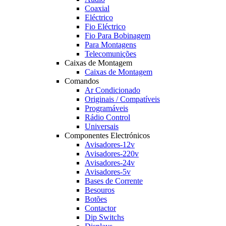
Coaxial
Eléctrico
Fio Eléctrico
Fio Para Bobinagem
Para Montagens
Telecomunições
Caixas de Montagem
Caixas de Montagem
Comandos
Ar Condicionado
Originais / Compatíveis
Programáveis
Rádio Control
Universais
Componentes Electrónicos
Avisadores-12v
Avisadores-220v
Avisadores-24v
Avisadores-5v
Bases de Corrente
Besouros
Botões
Contactor
Dip Switchs