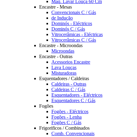
Maq. Lavar Louça 60 Cm
Encastre - Mesas
Convencionais C / Gás
de Indução
Dominós - Eléctricos
Dominós C / Gás
Vitrocerâmicas - Eléctricas
Vitrocerâmicas C / Gás
Encastre - Microondas
Microondas
Encastre - Outras
Acessorios Encastre
Lava Louças
Misturadoras
Esquentadores / Caldeiras
Caldeiras - Outras
Caldeiras C / Gás
Esquentadores - Eléctricos
Esquentadores C / Gás
Fogões
Fogões - Eléctricos
Fogões - Lenha
Fogões C / Gás
Frigorificos / Combinados
Comb. Convencionais