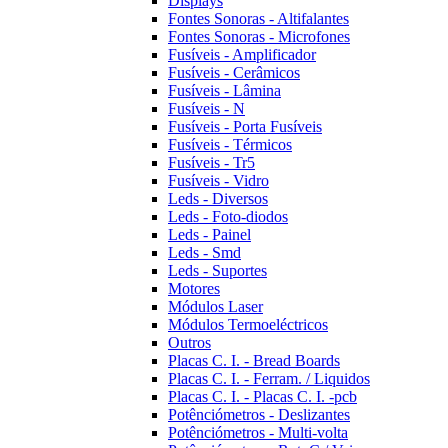
Displays
Fontes Sonoras - Altifalantes
Fontes Sonoras - Microfones
Fusíveis - Amplificador
Fusíveis - Cerâmicos
Fusíveis - Lâmina
Fusíveis - N
Fusíveis - Porta Fusíveis
Fusíveis - Térmicos
Fusíveis - Tr5
Fusíveis - Vidro
Leds - Diversos
Leds - Foto-diodos
Leds - Painel
Leds - Smd
Leds - Suportes
Motores
Módulos Laser
Módulos Termoeléctricos
Outros
Placas C. I. - Bread Boards
Placas C. I. - Ferram. / Liquidos
Placas C. I. - Placas C. I. -pcb
Potênciómetros - Deslizantes
Potênciómetros - Multi-volta