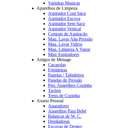
Varinhas Magicas
Aparelhos de Limpeza
Aspirador Com Saco
Aspirador Escova
Aspirador Sem Saco
Aspirador Vertical
Centrais de Aspiração
Maq. Lavar Alta Pressão
Maq. Lavar Vidros
Maq. Limpeza A Vapor
Mini Aspiradores
Artigos de Menage
Caçarolas
Frigideiras
Panelas / Tabuleiros
Panelas de Pressão
Peq. Aparelhos Cozinha
Tachos
Trens de Cozinha
Asseio Pessoal
Aparadores
Aparelhos Para Bebé
Balanças de W. C.
Depiladoras
Escovas de Dentes