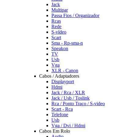
Jack
Multipar
Passa Fios / Organizador
Rcas
Rede
S-vídeo
Scart
Sma - Rp-sma-n
Speakon
TV
Usb
Vga
XLR - Canon
Cabos / Adaptadores
Displayport
Hdmi
Jack / Rca / XLR
Jack / Usb / Toslink
Rca / Ponto Traço / S-video
Scart - Rca
Telefone
Usb
Vga / Dvi / Hdmi
Cabos Em Rolo
Audio