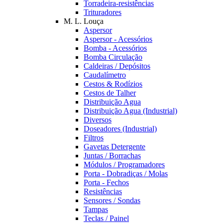
Torradeira-resistências
Trituradores
M. L. Louça
Aspersor
Aspersor - Acessórios
Bomba - Acessórios
Bomba Circulação
Caldeiras / Depósitos
Caudalímetro
Cestos & Rodízios
Cestos de Talher
Distribuição Agua
Distribuição Agua (Industrial)
Diversos
Doseadores (Industrial)
Filtros
Gavetas Detergente
Juntas / Borrachas
Módulos / Programadores
Porta - Dobradiças / Molas
Porta - Fechos
Resistências
Sensores / Sondas
Tampas
Teclas / Painel