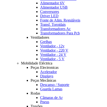
Alimentador 6V
Alimentador USB
Conversores
Driver LED
Fonte de Alim. Reguláveis
Transf. Toroidais
Transformadores Ac
Transformadores Para Pcb
Ventiladores
Grelhas
Ventilador - 12v
Ventilador - 220 V
Ventilador - 24 V
Ventilador - 5 V
Mobilidade Eléctrica
Peças Electronicas
Acelerador
Displays
Peças Mecânicas
Descanso / Suporte
Guarda Lamas
Rodas
Câmaras de Ar
Pneus
Travões