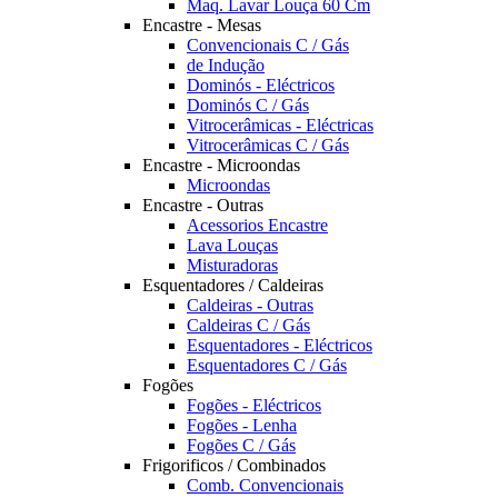
Maq. Lavar Louça 60 Cm
Encastre - Mesas
Convencionais C / Gás
de Indução
Dominós - Eléctricos
Dominós C / Gás
Vitrocerâmicas - Eléctricas
Vitrocerâmicas C / Gás
Encastre - Microondas
Microondas
Encastre - Outras
Acessorios Encastre
Lava Louças
Misturadoras
Esquentadores / Caldeiras
Caldeiras - Outras
Caldeiras C / Gás
Esquentadores - Eléctricos
Esquentadores C / Gás
Fogões
Fogões - Eléctricos
Fogões - Lenha
Fogões C / Gás
Frigorificos / Combinados
Comb. Convencionais