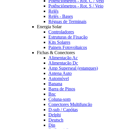
Potênciómetros - Rot. C / Veio
Potênciómetros - Rot. S / Veio
Relés
Relés - Bases
Réguas de Terminais
Energia Solar
Controladores
Estruturas de Fixação
Kits Solares
Paineis Fotovoltaicos
Fichas & Conectores
Alimentação Ac
Alimentação Dc
Amp Superseal (estanques)
Antena Auto
Automóvel
Banana
Barra de Pinos
Bnc
Coluna-som
Conectores Multifunção
D-sub / Capótas
Delphi
Deutsch
Din