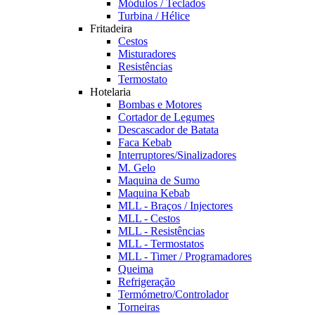
Módulos / Teclados
Turbina / Hélice
Fritadeira
Cestos
Misturadores
Resistências
Termostato
Hotelaria
Bombas e Motores
Cortador de Legumes
Descascador de Batata
Faca Kebab
Interruptores/Sinalizadores
M. Gelo
Maquina de Sumo
Maquina Kebab
MLL - Braços / Injectores
MLL - Cestos
MLL - Resistências
MLL - Termostatos
MLL - Timer / Programadores
Queima
Refrigeração
Termómetro/Controlador
Torneiras