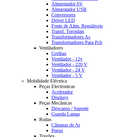
Alimentador 6V
Alimentador USB
Conversores
Driver LED
Fonte de Alim. Reguláveis
Transf. Toroidais
Transformadores Ac
Transformadores Para Pcb
Ventiladores
Grelhas
Ventilador - 12v
Ventilador - 220 V
Ventilador - 24 V
Ventilador - 5 V
Mobilidade Eléctrica
Peças Electronicas
Acelerador
Displays
Peças Mecânicas
Descanso / Suporte
Guarda Lamas
Rodas
Câmaras de Ar
Pneus
Travões