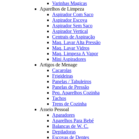
Varinhas Magicas
Aparelhos de Limpeza
Aspirador Com Saco
Aspirador Escova
Aspirador Sem Saco
Aspirador Vertical
Centrais de Aspiração
Maq. Lavar Alta Pressão
Maq. Lavar Vidros
Maq. Limpeza A Vapor
Mini Aspiradores
Artigos de Menage
Caçarolas
Frigideiras
Panelas / Tabuleiros
Panelas de Pressão
Peq. Aparelhos Cozinha
Tachos
Trens de Cozinha
Asseio Pessoal
Aparadores
Aparelhos Para Bebé
Balanças de W. C.
Depiladoras
Escovas de Dentes