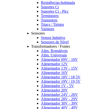
Resistências-bobinada
Suportes Ci
Suportes Ci - Plcc
Termistores
Transistors
Triacs / Tiristor
Varistors
Sensores
Sensor Indutivo
Sensores de Nível
Transformadores / Fontes
Alim. Reguláveis
Alim. Universais
Alimentador 09V - 10V
Alimentador 12V
Alimentador 13V - 15V
Alimentador 16V
Alimentador 18V / 18,5V
Alimentador 19V / 19,5V
Alimentador 1V - 5V
Alimentador 20V
Alimentador 24V - 26V
Alimentador 28V - 29V
Alimentador 30V - 39V
Alimentador 40V - 49V