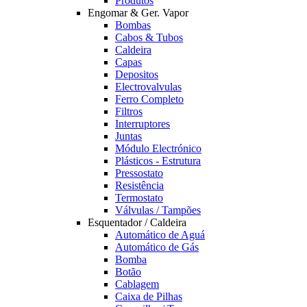
Produtos
Engomar & Ger. Vapor
Bombas
Cabos & Tubos
Caldeira
Capas
Depositos
Electrovalvulas
Ferro Completo
Filtros
Interruptores
Juntas
Módulo Electrónico
Plásticos - Estrutura
Pressostato
Resistência
Termostato
Válvulas / Tampões
Esquentador / Caldeira
Automático de Aguá
Automático de Gás
Bomba
Botão
Cablagem
Caixa de Pilhas