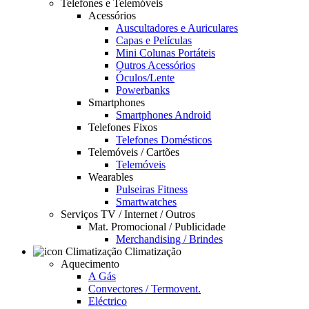
Telefones e Telemóveis
Acessórios
Auscultadores e Auriculares
Capas e Películas
Mini Colunas Portáteis
Outros Acessórios
Óculos/Lente
Powerbanks
Smartphones
Smartphones Android
Telefones Fixos
Telefones Domésticos
Telemóveis / Cartões
Telemóveis
Wearables
Pulseiras Fitness
Smartwatches
Serviços TV / Internet / Outros
Mat. Promocional / Publicidade
Merchandising / Brindes
Climatização
Aquecimento
A Gás
Convectores / Termovent.
Eléctrico