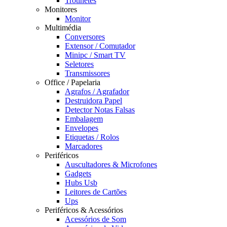
Trotinetes
Monitores
Monitor
Multimédia
Conversores
Extensor / Comutador
Minipc / Smart TV
Seletores
Transmissores
Office / Papelaria
Agrafos / Agrafador
Destruidora Papel
Detector Notas Falsas
Embalagem
Envelopes
Etiquetas / Rolos
Marcadores
Periféricos
Auscultadores & Microfones
Gadgets
Hubs Usb
Leitores de Cartões
Ups
Periféricos & Acessórios
Acessórios de Som