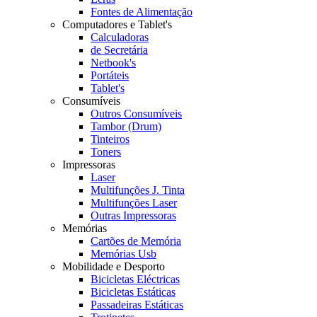
Fontes de Alimentação
Computadores e Tablet's
Calculadoras
de Secretária
Netbook's
Portáteis
Tablet's
Consumíveis
Outros Consumíveis
Tambor (Drum)
Tinteiros
Toners
Impressoras
Laser
Multifunções J. Tinta
Multifunções Laser
Outras Impressoras
Memórias
Cartões de Memória
Memórias Usb
Mobilidade e Desporto
Bicicletas Eléctricas
Bicicletas Estáticas
Passadeiras Estáticas