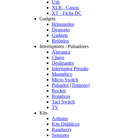
Usb
XLR - Canon
XT - Ficha DC
Gadgets
Brinquedos
Desporto
Gadgets
Relógios
Interruptores / Pulsadores
Alavanca
Chave
Deslizantes
Interruptor Pressão
Magnético
Micro Switch
Pulsador (Teimoso)
Rocker
Rotativos
Tact Switch
TV
Kits
Arduino
Kits Didáticos
Raspberry
Sensores