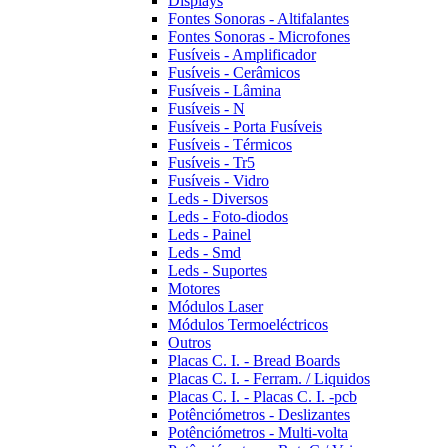
Displays
Fontes Sonoras - Altifalantes
Fontes Sonoras - Microfones
Fusíveis - Amplificador
Fusíveis - Cerâmicos
Fusíveis - Lâmina
Fusíveis - N
Fusíveis - Porta Fusíveis
Fusíveis - Térmicos
Fusíveis - Tr5
Fusíveis - Vidro
Leds - Diversos
Leds - Foto-diodos
Leds - Painel
Leds - Smd
Leds - Suportes
Motores
Módulos Laser
Módulos Termoeléctricos
Outros
Placas C. I. - Bread Boards
Placas C. I. - Ferram. / Liquidos
Placas C. I. - Placas C. I. -pcb
Potênciómetros - Deslizantes
Potênciómetros - Multi-volta