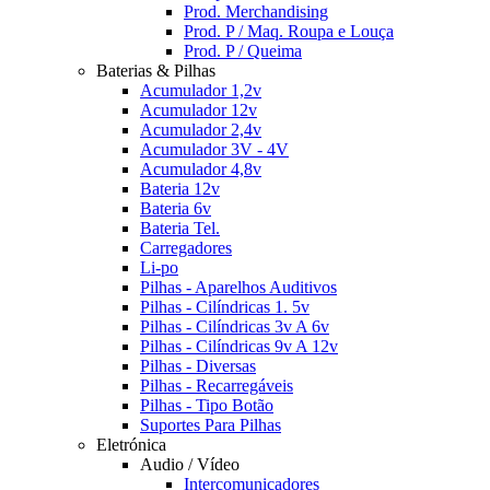
Prod. Merchandising
Prod. P / Maq. Roupa e Louça
Prod. P / Queima
Baterias & Pilhas
Acumulador 1,2v
Acumulador 12v
Acumulador 2,4v
Acumulador 3V - 4V
Acumulador 4,8v
Bateria 12v
Bateria 6v
Bateria Tel.
Carregadores
Li-po
Pilhas - Aparelhos Auditivos
Pilhas - Cilíndricas 1. 5v
Pilhas - Cilíndricas 3v A 6v
Pilhas - Cilíndricas 9v A 12v
Pilhas - Diversas
Pilhas - Recarregáveis
Pilhas - Tipo Botão
Suportes Para Pilhas
Eletrónica
Audio / Vídeo
Intercomunicadores