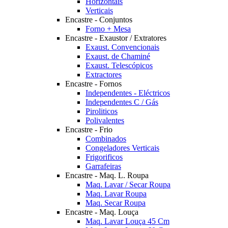
Horizontais
Verticais
Encastre - Conjuntos
Forno + Mesa
Encastre - Exaustor / Extratores
Exaust. Convencionais
Exaust. de Chaminé
Exaust. Telescópicos
Extractores
Encastre - Fornos
Independentes - Eléctricos
Independentes C / Gás
Piroliticos
Polivalentes
Encastre - Frio
Combinados
Congeladores Verticais
Frigorificos
Garrafeiras
Encastre - Maq. L. Roupa
Maq. Lavar / Secar Roupa
Maq. Lavar Roupa
Maq. Secar Roupa
Encastre - Maq. Louça
Maq. Lavar Louça 45 Cm