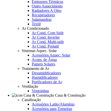
Emissores Térmicos
Outro Aquecimento
Radiadores A Oleo
Recuperadores
Salamandras
Textil
Ar Condicionado
Ar Cond. Com Split
Ar Cond. Inverter
Ar Cond. Multi-split
Ar Cond. Portatil
Sistemas Aquec. Solar
Acessórios Aquec. Solar
Acum. de Água
Paineis Solares
Tratamento de Ar
Desumidificadores
Humidificadores
Purificadores de Ar
Ventilação
Ventoinhas
Casa & Construção
Canalização
Acessórios Latão/Alumínio
Acessórios para Torneiras