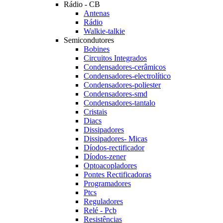
Rádio - CB
Antenas
Rádio
Walkie-talkie
Semicondutores
Bobines
Circuitos Integrados
Condensadores-cerâmicos
Condensadores-electrolítico
Condensadores-poliester
Condensadores-smd
Condensadores-tantalo
Cristais
Diacs
Dissipadores
Dissipadores- Micas
Díodos-rectificador
Díodos-zener
Optoacopladores
Pontes Rectificadoras
Programadores
Ptcs
Reguladores
Relé - Pcb
Resistências