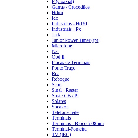
F (Coaxial)
Garras / Crocodilos
Hdmi
Idc
Industriais - Hd30
Industriais - Px
Jack
Junior Power Timer (jpt)
Microfone
Nsr
Obd Ii
Placas de Terminais
Ponto Traço
Rca
Reboque
Scart
Sinal - Raster
Sma / CB / Pl
Solares
Speakon
Telefone-rede
Terminais
Terminais - Bloco 5.08mm
Terminal-Ponteira
TV (IEC)