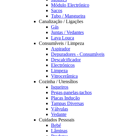
Módulo Electrónico
Sacos
Tubo / Mangueira
Canalização / Ligações
Gás
Juntas / Vedantes
Lava Louça
Consumíveis / Limpeza
Aspirador
Depuradores - Consumíveis
Descalcificador
Electrónicos
Limpeza
Vitrocerâmica
Cozinha / Utensílios
Isqueiros
Pegas-panelas-tachos
Placas Indução
Tampas Diversas
Válvulas
Vedante
Cuidados Pessoais
Bebé
Lâminas