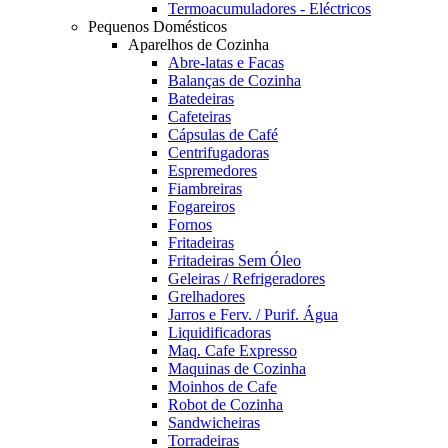
Termoacumuladores - Eléctricos
Pequenos Domésticos
Aparelhos de Cozinha
Abre-latas e Facas
Balanças de Cozinha
Batedeiras
Cafeteiras
Cápsulas de Café
Centrifugadoras
Espremedores
Fiambreiras
Fogareiros
Fornos
Fritadeiras
Fritadeiras Sem Óleo
Geleiras / Refrigeradores
Grelhadores
Jarros e Ferv. / Purif. Água
Liquidificadoras
Maq. Cafe Expresso
Maquinas de Cozinha
Moinhos de Cafe
Robot de Cozinha
Sandwicheiras
Torradeiras