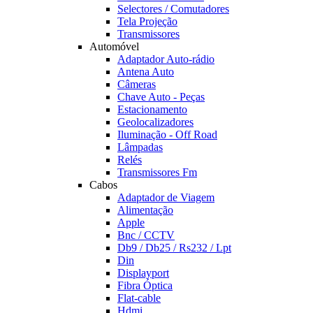
Selectores / Comutadores
Tela Projeção
Transmissores
Automóvel
Adaptador Auto-rádio
Antena Auto
Câmeras
Chave Auto - Peças
Estacionamento
Geolocalizadores
Iluminação - Off Road
Lâmpadas
Relés
Transmissores Fm
Cabos
Adaptador de Viagem
Alimentação
Apple
Bnc / CCTV
Db9 / Db25 / Rs232 / Lpt
Din
Displayport
Fibra Óptica
Flat-cable
Hdmi