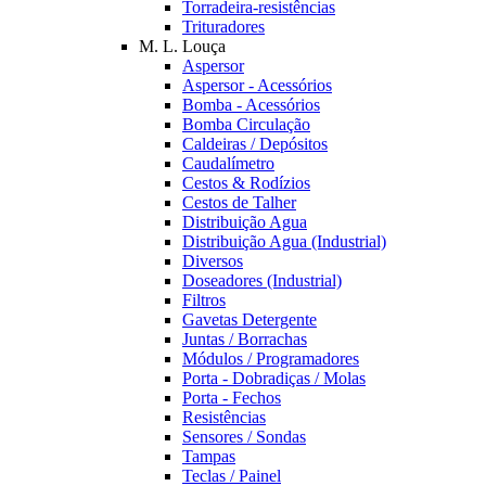
Torradeira-resistências
Trituradores
M. L. Louça
Aspersor
Aspersor - Acessórios
Bomba - Acessórios
Bomba Circulação
Caldeiras / Depósitos
Caudalímetro
Cestos & Rodízios
Cestos de Talher
Distribuição Agua
Distribuição Agua (Industrial)
Diversos
Doseadores (Industrial)
Filtros
Gavetas Detergente
Juntas / Borrachas
Módulos / Programadores
Porta - Dobradiças / Molas
Porta - Fechos
Resistências
Sensores / Sondas
Tampas
Teclas / Painel