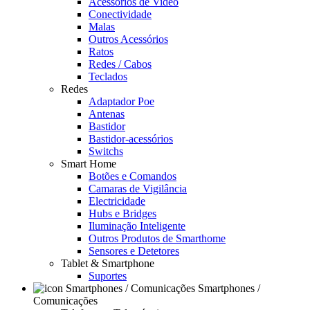
Acessórios de Video
Conectividade
Malas
Outros Acessórios
Ratos
Redes / Cabos
Teclados
Redes
Adaptador Poe
Antenas
Bastidor
Bastidor-acessórios
Switchs
Smart Home
Botões e Comandos
Camaras de Vigilância
Electricidade
Hubs e Bridges
Iluminação Inteligente
Outros Produtos de Smarthome
Sensores e Detetores
Tablet & Smartphone
Suportes
Smartphones /
Comunicações