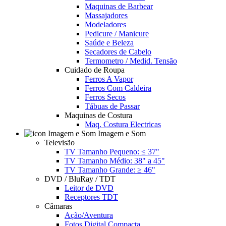
Maquinas de Barbear
Massajadores
Modeladores
Pedicure / Manicure
Saúde e Beleza
Secadores de Cabelo
Termometro / Medid. Tensão
Cuidado de Roupa
Ferros A Vapor
Ferros Com Caldeira
Ferros Secos
Tábuas de Passar
Maquinas de Costura
Maq. Costura Electricas
Imagem e Som
Televisão
TV Tamanho Pequeno: ≤ 37"
TV Tamanho Médio: 38" a 45"
TV Tamanho Grande: ≥ 46"
DVD / BluRay / TDT
Leitor de DVD
Receptores TDT
Câmaras
Ação/Aventura
Fotos Digital Compacta