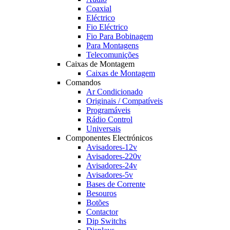
Coaxial
Eléctrico
Fio Eléctrico
Fio Para Bobinagem
Para Montagens
Telecomunições
Caixas de Montagem
Caixas de Montagem
Comandos
Ar Condicionado
Originais / Compatíveis
Programáveis
Rádio Control
Universais
Componentes Electrónicos
Avisadores-12v
Avisadores-220v
Avisadores-24v
Avisadores-5v
Bases de Corrente
Besouros
Botões
Contactor
Dip Switchs