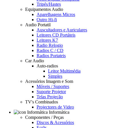
Tripés/Hastes
Equipamentos Audio
Aparelhagens Micros
Outro Hi-fi
Audio Portatil
Auscultadores e Auriculares
Leitores CD Portáteis
Leitores K7
Radio Relogio
Radios C / CD
Radios Portateis
Car Audio
Auto-radios
Leitor Multimédia
Simples
Acessórios Imagem e Som
Móveis / Suportes
Suporte Projetor
Telas Projeção
TV's Combinados
Projectores de Video
Informática
Componentes / Peças
Discos & Acessórios
Ecrãs