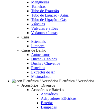
Mangueiras
Torneiras
Tubo de Exaustão
Tubo de Ligação - Agua
Tubo de Ligação - Gás
Válvulas
Válvulas e Sifões
Vedantes / Juntas
Casa
Estendais
Limpeza
Casas de Banho
Autoclismos
Duche / Cabines
Duche / Chuveiros
Espelhos
Extractor de Ar
Misturadoras
Eletrónica / Acessórios
Acessórios - Diversos
Acessórios e Baterias
Acessórios
Adaptadores Eléctricos
Baterias
Lampadas