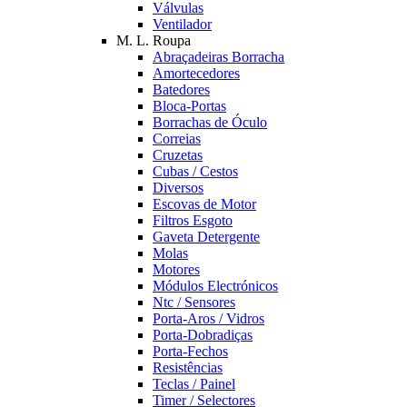
Válvulas
Ventilador
M. L. Roupa
Abraçadeiras Borracha
Amortecedores
Batedores
Bloca-Portas
Borrachas de Óculo
Correias
Cruzetas
Cubas / Cestos
Diversos
Escovas de Motor
Filtros Esgoto
Gaveta Detergente
Molas
Motores
Módulos Electrónicos
Ntc / Sensores
Porta-Aros / Vidros
Porta-Dobradiças
Porta-Fechos
Resistências
Teclas / Painel
Timer / Selectores