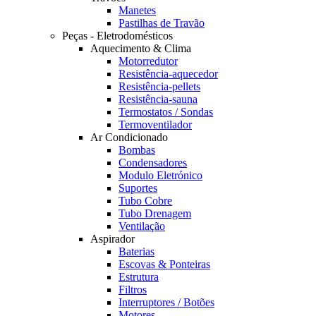
Manetes
Pastilhas de Travão
Peças - Eletrodomésticos
Aquecimento & Clima
Motorredutor
Resistência-aquecedor
Resistência-pellets
Resistência-sauna
Termostatos / Sondas
Termoventilador
Ar Condicionado
Bombas
Condensadores
Modulo Eletrónico
Suportes
Tubo Cobre
Tubo Drenagem
Ventilação
Aspirador
Baterias
Escovas & Ponteiras
Estrutura
Filtros
Interruptores / Botões
Motores