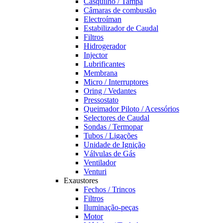
Casquilho / Tampa
Câmaras de combustão
Electroíman
Estabilizador de Caudal
Filtros
Hidrogerador
Injector
Lubrificantes
Membrana
Micro / Interruptores
Oring / Vedantes
Pressostato
Queimador Piloto / Acessórios
Selectores de Caudal
Sondas / Termopar
Tubos / Ligações
Unidade de Ignição
Válvulas de Gás
Ventilador
Venturi
Exaustores
Fechos / Trincos
Filtros
Iluminação-peças
Motor