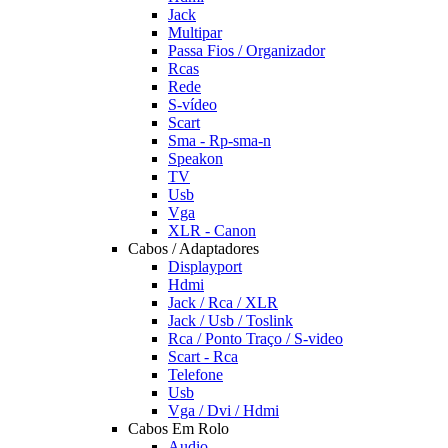
Jack
Multipar
Passa Fios / Organizador
Rcas
Rede
S-vídeo
Scart
Sma - Rp-sma-n
Speakon
TV
Usb
Vga
XLR - Canon
Cabos / Adaptadores
Displayport
Hdmi
Jack / Rca / XLR
Jack / Usb / Toslink
Rca / Ponto Traço / S-video
Scart - Rca
Telefone
Usb
Vga / Dvi / Hdmi
Cabos Em Rolo
Audio