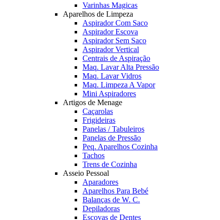
Varinhas Magicas
Aparelhos de Limpeza
Aspirador Com Saco
Aspirador Escova
Aspirador Sem Saco
Aspirador Vertical
Centrais de Aspiração
Maq. Lavar Alta Pressão
Maq. Lavar Vidros
Maq. Limpeza A Vapor
Mini Aspiradores
Artigos de Menage
Caçarolas
Frigideiras
Panelas / Tabuleiros
Panelas de Pressão
Peq. Aparelhos Cozinha
Tachos
Trens de Cozinha
Asseio Pessoal
Aparadores
Aparelhos Para Bebé
Balanças de W. C.
Depiladoras
Escovas de Dentes