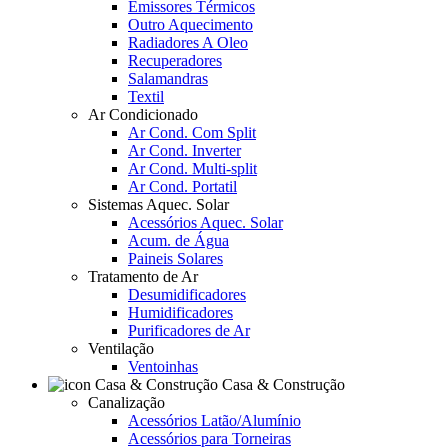
Emissores Térmicos
Outro Aquecimento
Radiadores A Oleo
Recuperadores
Salamandras
Textil
Ar Condicionado
Ar Cond. Com Split
Ar Cond. Inverter
Ar Cond. Multi-split
Ar Cond. Portatil
Sistemas Aquec. Solar
Acessórios Aquec. Solar
Acum. de Água
Paineis Solares
Tratamento de Ar
Desumidificadores
Humidificadores
Purificadores de Ar
Ventilação
Ventoinhas
Casa & Construção
Canalização
Acessórios Latão/Alumínio
Acessórios para Torneiras