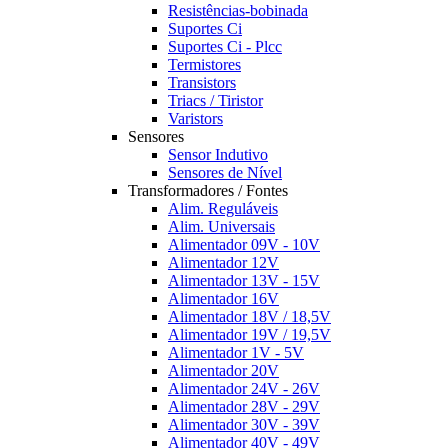
Resistências-bobinada
Suportes Ci
Suportes Ci - Plcc
Termistores
Transistors
Triacs / Tiristor
Varistors
Sensores
Sensor Indutivo
Sensores de Nível
Transformadores / Fontes
Alim. Reguláveis
Alim. Universais
Alimentador 09V - 10V
Alimentador 12V
Alimentador 13V - 15V
Alimentador 16V
Alimentador 18V / 18,5V
Alimentador 19V / 19,5V
Alimentador 1V - 5V
Alimentador 20V
Alimentador 24V - 26V
Alimentador 28V - 29V
Alimentador 30V - 39V
Alimentador 40V - 49V