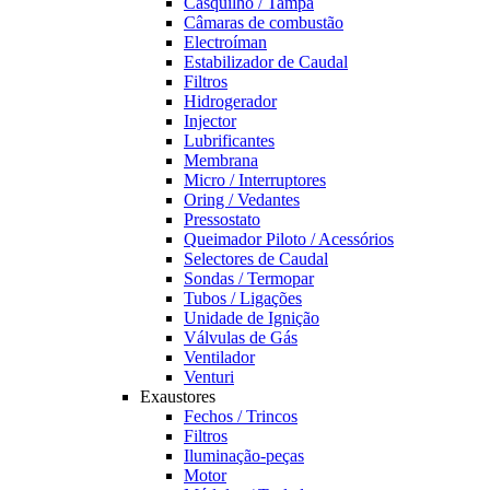
Casquilho / Tampa
Câmaras de combustão
Electroíman
Estabilizador de Caudal
Filtros
Hidrogerador
Injector
Lubrificantes
Membrana
Micro / Interruptores
Oring / Vedantes
Pressostato
Queimador Piloto / Acessórios
Selectores de Caudal
Sondas / Termopar
Tubos / Ligações
Unidade de Ignição
Válvulas de Gás
Ventilador
Venturi
Exaustores
Fechos / Trincos
Filtros
Iluminação-peças
Motor