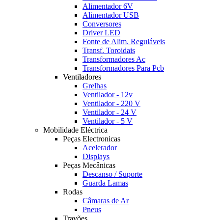
Alimentador 6V
Alimentador USB
Conversores
Driver LED
Fonte de Alim. Reguláveis
Transf. Toroidais
Transformadores Ac
Transformadores Para Pcb
Ventiladores
Grelhas
Ventilador - 12v
Ventilador - 220 V
Ventilador - 24 V
Ventilador - 5 V
Mobilidade Eléctrica
Peças Electronicas
Acelerador
Displays
Peças Mecânicas
Descanso / Suporte
Guarda Lamas
Rodas
Câmaras de Ar
Pneus
Travões