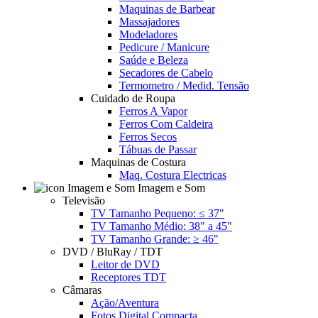
Maquinas de Barbear
Massajadores
Modeladores
Pedicure / Manicure
Saúde e Beleza
Secadores de Cabelo
Termometro / Medid. Tensão
Cuidado de Roupa
Ferros A Vapor
Ferros Com Caldeira
Ferros Secos
Tábuas de Passar
Maquinas de Costura
Maq. Costura Electricas
Imagem e Som
Televisão
TV Tamanho Pequeno: ≤ 37"
TV Tamanho Médio: 38" a 45"
TV Tamanho Grande: ≥ 46"
DVD / BluRay / TDT
Leitor de DVD
Receptores TDT
Câmaras
Ação/Aventura
Fotos Digital Compacta