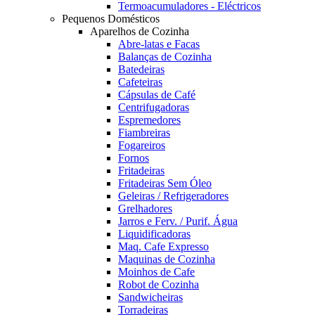
Termoacumuladores - Eléctricos
Pequenos Domésticos
Aparelhos de Cozinha
Abre-latas e Facas
Balanças de Cozinha
Batedeiras
Cafeteiras
Cápsulas de Café
Centrifugadoras
Espremedores
Fiambreiras
Fogareiros
Fornos
Fritadeiras
Fritadeiras Sem Óleo
Geleiras / Refrigeradores
Grelhadores
Jarros e Ferv. / Purif. Água
Liquidificadoras
Maq. Cafe Expresso
Maquinas de Cozinha
Moinhos de Cafe
Robot de Cozinha
Sandwicheiras
Torradeiras