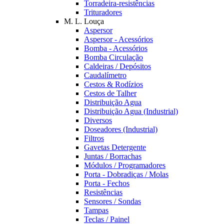
Torradeira-resistências
Trituradores
M. L. Louça
Aspersor
Aspersor - Acessórios
Bomba - Acessórios
Bomba Circulação
Caldeiras / Depósitos
Caudalímetro
Cestos & Rodízios
Cestos de Talher
Distribuição Agua
Distribuição Agua (Industrial)
Diversos
Doseadores (Industrial)
Filtros
Gavetas Detergente
Juntas / Borrachas
Módulos / Programadores
Porta - Dobradiças / Molas
Porta - Fechos
Resistências
Sensores / Sondas
Tampas
Teclas / Painel