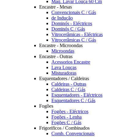
Maq. Lavar Louça 60 Cm
Encastre - Mesas
Convencionais C / Gás
de Indução
Dominós - Eléctricos
Dominós C / Gás
Vitrocerâmicas - Eléctricas
Vitrocerâmicas C / Gás
Encastre - Microondas
Microondas
Encastre - Outras
Acessorios Encastre
Lava Louças
Misturadoras
Esquentadores / Caldeiras
Caldeiras - Outras
Caldeiras C / Gás
Esquentadores - Eléctricos
Esquentadores C / Gás
Fogões
Fogões - Eléctricos
Fogões - Lenha
Fogões C / Gás
Frigorificos / Combinados
Comb. Convencionais