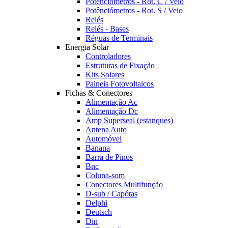
Potênciómetros - Rot. C / Veio
Potênciómetros - Rot. S / Veio
Relés
Relés - Bases
Réguas de Terminais
Energia Solar
Controladores
Estruturas de Fixação
Kits Solares
Paineis Fotovoltaicos
Fichas & Conectores
Alimentação Ac
Alimentação Dc
Amp Superseal (estanques)
Antena Auto
Automóvel
Banana
Barra de Pinos
Bnc
Coluna-som
Conectores Multifunção
D-sub / Capótas
Delphi
Deutsch
Din