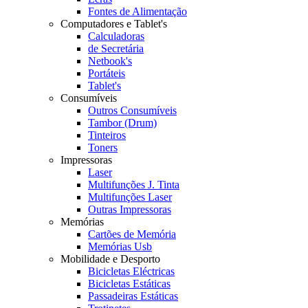
Fontes de Alimentação
Computadores e Tablet's
Calculadoras
de Secretária
Netbook's
Portáteis
Tablet's
Consumíveis
Outros Consumíveis
Tambor (Drum)
Tinteiros
Toners
Impressoras
Laser
Multifunções J. Tinta
Multifunções Laser
Outras Impressoras
Memórias
Cartões de Memória
Memórias Usb
Mobilidade e Desporto
Bicicletas Eléctricas
Bicicletas Estáticas
Passadeiras Estáticas