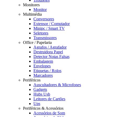
Trotinetes
Monitores
Monitor
Multimédia
Conversores
Extensor / Comutador
Minipc / Smart TV
Seletores
Transmissores
Office / Papelaria
Agrafos / Agrafador
Destruidora Papel
Detector Notas Falsas
Embalagem
Envelopes
Etiquetas / Rolos
Marcadores
Periféricos
Auscultadores & Microfones
Gadgets
Hubs Usb
Leitores de Cartões
Ups
Periféricos & Acessórios
Acessórios de Som