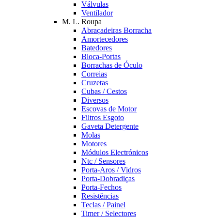
Válvulas
Ventilador
M. L. Roupa
Abraçadeiras Borracha
Amortecedores
Batedores
Bloca-Portas
Borrachas de Óculo
Correias
Cruzetas
Cubas / Cestos
Diversos
Escovas de Motor
Filtros Esgoto
Gaveta Detergente
Molas
Motores
Módulos Electrónicos
Ntc / Sensores
Porta-Aros / Vidros
Porta-Dobradiças
Porta-Fechos
Resistências
Teclas / Painel
Timer / Selectores