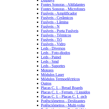
Displays
Fontes Sonoras - Altifalantes
Fontes Sonoras - Microfones
Fusíveis - Amplificador
Fusíveis - Cerâmicos
Fusíveis - Lâmina
Fusíveis - N
Fusíveis - Porta Fusíveis
Fusíveis - Térmicos
Fusíveis - Tr5
Fusíveis - Vidro
Leds - Diversos
Leds - Foto-diodos
Leds - Painel
Leds - Smd
Leds - Suportes
Motores
Módulos Laser
Módulos Termoeléctricos
Outros
Placas C. I. - Bread Boards
Placas C. I. - Ferram. / Liquidos
Placas C. I. - Placas C. I. -pcb
Potênciómetros - Deslizantes
Potênciómetros - Multi-volta