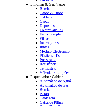
Produtos
Engomar & Ger. Vapor
Bombas
Cabos & Tubos
Caldeira
Capas
Depositos
Electrovalvulas
Ferro Completo
Filtros
Interruptores
Juntas
Módulo Electrónico
Plásticos - Estrutura
Pressostato
Resistência
Termostato
Válvulas / Tampões
Esquentador / Caldeira
Automático de Aguá
Automático de Gás
Bomba
Botão
Cablagem
Caixa de Pilhas