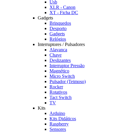
Usb
XLR - Canon
XT - Ficha DC
Gadgets
Brinquedos
Desporto
Gadgets
Relógios
Interruptores / Pulsadores
Alavanca
Chave
Deslizantes
Interruptor Pressão
Magnético
Micro Switch
Pulsador (Teimoso)
Rocker
Rotativos
Tact Switch
TV
Kits
Arduino
Kits Didáticos
Raspberry
Sensores