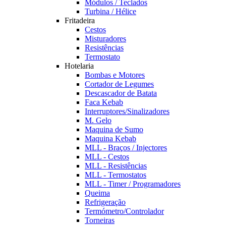
Módulos / Teclados
Turbina / Hélice
Fritadeira
Cestos
Misturadores
Resistências
Termostato
Hotelaria
Bombas e Motores
Cortador de Legumes
Descascador de Batata
Faca Kebab
Interruptores/Sinalizadores
M. Gelo
Maquina de Sumo
Maquina Kebab
MLL - Braços / Injectores
MLL - Cestos
MLL - Resistências
MLL - Termostatos
MLL - Timer / Programadores
Queima
Refrigeração
Termómetro/Controlador
Torneiras