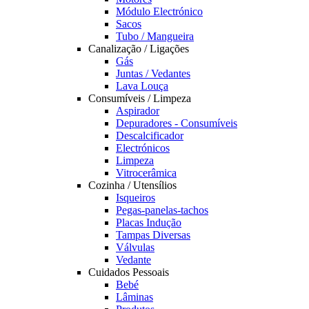
Módulo Electrónico
Sacos
Tubo / Mangueira
Canalização / Ligações
Gás
Juntas / Vedantes
Lava Louça
Consumíveis / Limpeza
Aspirador
Depuradores - Consumíveis
Descalcificador
Electrónicos
Limpeza
Vitrocerâmica
Cozinha / Utensílios
Isqueiros
Pegas-panelas-tachos
Placas Indução
Tampas Diversas
Válvulas
Vedante
Cuidados Pessoais
Bebé
Lâminas