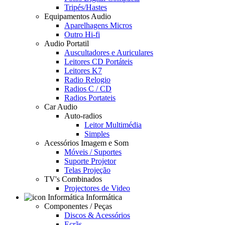
Tripés/Hastes
Equipamentos Audio
Aparelhagens Micros
Outro Hi-fi
Audio Portatil
Auscultadores e Auriculares
Leitores CD Portáteis
Leitores K7
Radio Relogio
Radios C / CD
Radios Portateis
Car Audio
Auto-radios
Leitor Multimédia
Simples
Acessórios Imagem e Som
Móveis / Suportes
Suporte Projetor
Telas Projeção
TV's Combinados
Projectores de Video
Informática
Componentes / Peças
Discos & Acessórios
Ecrãs