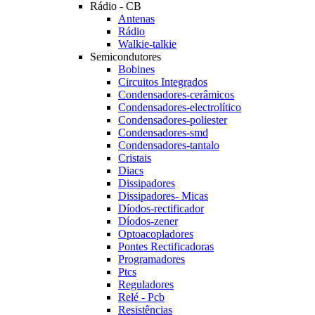
Rádio - CB
Antenas
Rádio
Walkie-talkie
Semicondutores
Bobines
Circuitos Integrados
Condensadores-cerâmicos
Condensadores-electrolítico
Condensadores-poliester
Condensadores-smd
Condensadores-tantalo
Cristais
Diacs
Dissipadores
Dissipadores- Micas
Díodos-rectificador
Díodos-zener
Optoacopladores
Pontes Rectificadoras
Programadores
Ptcs
Reguladores
Relé - Pcb
Resistências