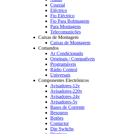
Coaxial
Eléctrico
Fio Eléctrico
Fio Para Bobinagem
Para Montagens
Telecomunições
Caixas de Montagem
Caixas de Montagem
Comandos
Ar Condicionado
Originais / Compatíveis
Programáveis
Rádio Control
Universais
Componentes Electrónicos
Avisadores-12v
Avisadores-220v
Avisadores-24v
Avisadores-5v
Bases de Corrente
Besouros
Botões
Contactor
Dip Switchs