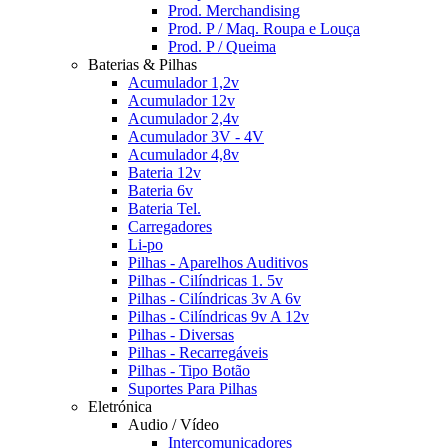
Prod. Merchandising
Prod. P / Maq. Roupa e Louça
Prod. P / Queima
Baterias & Pilhas
Acumulador 1,2v
Acumulador 12v
Acumulador 2,4v
Acumulador 3V - 4V
Acumulador 4,8v
Bateria 12v
Bateria 6v
Bateria Tel.
Carregadores
Li-po
Pilhas - Aparelhos Auditivos
Pilhas - Cilíndricas 1. 5v
Pilhas - Cilíndricas 3v A 6v
Pilhas - Cilíndricas 9v A 12v
Pilhas - Diversas
Pilhas - Recarregáveis
Pilhas - Tipo Botão
Suportes Para Pilhas
Eletrónica
Audio / Vídeo
Intercomunicadores