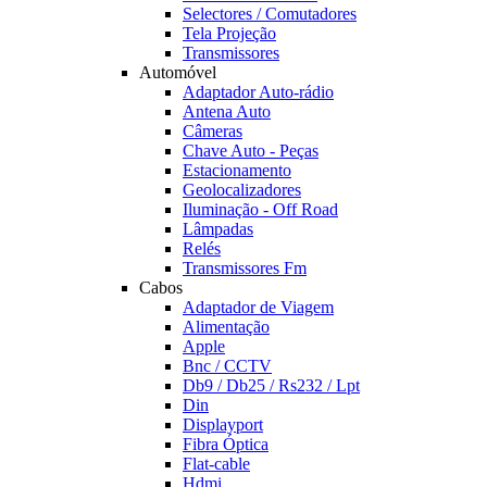
Selectores / Comutadores
Tela Projeção
Transmissores
Automóvel
Adaptador Auto-rádio
Antena Auto
Câmeras
Chave Auto - Peças
Estacionamento
Geolocalizadores
Iluminação - Off Road
Lâmpadas
Relés
Transmissores Fm
Cabos
Adaptador de Viagem
Alimentação
Apple
Bnc / CCTV
Db9 / Db25 / Rs232 / Lpt
Din
Displayport
Fibra Óptica
Flat-cable
Hdmi