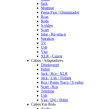
Jack
Multipar
Passa Fios / Organizador
Rcas
Rede
S-vídeo
Scart
Sma - Rp-sma-n
Speakon
TV
Usb
Vga
XLR - Canon
Cabos / Adaptadores
Displayport
Hdmi
Jack / Rca / XLR
Jack / Usb / Toslink
Rca / Ponto Traço / S-video
Scart - Rca
Telefone
Usb
Vga / Dvi / Hdmi
Cabos Em Rolo
Audio