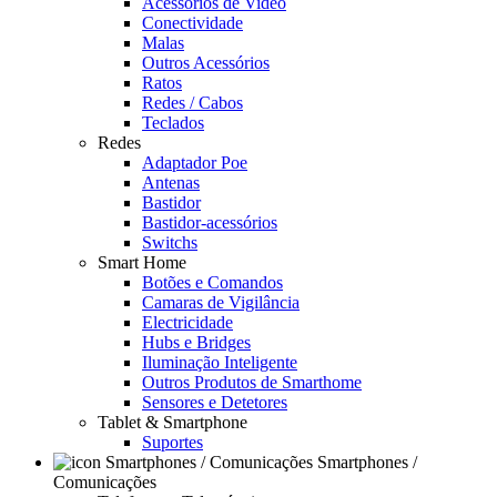
Acessórios de Video
Conectividade
Malas
Outros Acessórios
Ratos
Redes / Cabos
Teclados
Redes
Adaptador Poe
Antenas
Bastidor
Bastidor-acessórios
Switchs
Smart Home
Botões e Comandos
Camaras de Vigilância
Electricidade
Hubs e Bridges
Iluminação Inteligente
Outros Produtos de Smarthome
Sensores e Detetores
Tablet & Smartphone
Suportes
Smartphones /
Comunicações