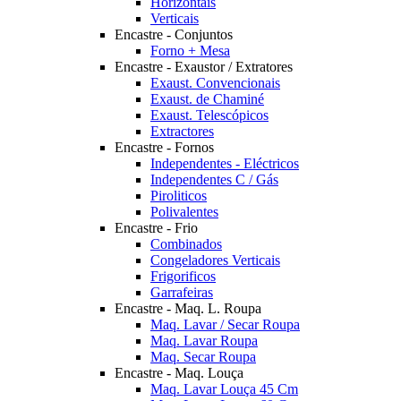
Horizontais
Verticais
Encastre - Conjuntos
Forno + Mesa
Encastre - Exaustor / Extratores
Exaust. Convencionais
Exaust. de Chaminé
Exaust. Telescópicos
Extractores
Encastre - Fornos
Independentes - Eléctricos
Independentes C / Gás
Piroliticos
Polivalentes
Encastre - Frio
Combinados
Congeladores Verticais
Frigorificos
Garrafeiras
Encastre - Maq. L. Roupa
Maq. Lavar / Secar Roupa
Maq. Lavar Roupa
Maq. Secar Roupa
Encastre - Maq. Louça
Maq. Lavar Louça 45 Cm