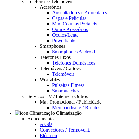
Telefones e Telemóveis
Acessórios
Auscultadores e Auriculares
Capas e Películas
Mini Colunas Portáteis
Outros Acessórios
Óculos/Lente
Powerbanks
Smartphones
Smartphones Android
Telefones Fixos
Telefones Domésticos
Telemóveis / Cartões
Telemóveis
Wearables
Pulseiras Fitness
Smartwatches
Serviços TV / Internet / Outros
Mat. Promocional / Publicidade
Merchandising / Brindes
Climatização
Aquecimento
A Gás
Convectores / Termovent.
Eléctrico