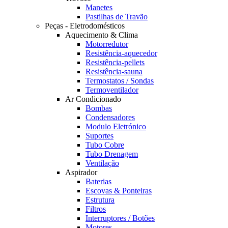
Manetes
Pastilhas de Travão
Peças - Eletrodomésticos
Aquecimento & Clima
Motorredutor
Resistência-aquecedor
Resistência-pellets
Resistência-sauna
Termostatos / Sondas
Termoventilador
Ar Condicionado
Bombas
Condensadores
Modulo Eletrónico
Suportes
Tubo Cobre
Tubo Drenagem
Ventilação
Aspirador
Baterias
Escovas & Ponteiras
Estrutura
Filtros
Interruptores / Botões
Motores