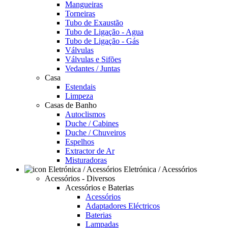
Mangueiras
Torneiras
Tubo de Exaustão
Tubo de Ligação - Agua
Tubo de Ligação - Gás
Válvulas
Válvulas e Sifões
Vedantes / Juntas
Casa
Estendais
Limpeza
Casas de Banho
Autoclismos
Duche / Cabines
Duche / Chuveiros
Espelhos
Extractor de Ar
Misturadoras
Eletrónica / Acessórios
Acessórios - Diversos
Acessórios e Baterias
Acessórios
Adaptadores Eléctricos
Baterias
Lampadas