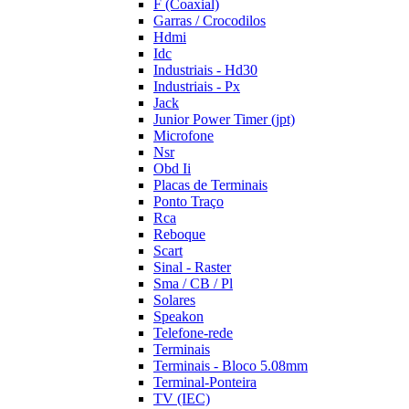
F (Coaxial)
Garras / Crocodilos
Hdmi
Idc
Industriais - Hd30
Industriais - Px
Jack
Junior Power Timer (jpt)
Microfone
Nsr
Obd Ii
Placas de Terminais
Ponto Traço
Rca
Reboque
Scart
Sinal - Raster
Sma / CB / Pl
Solares
Speakon
Telefone-rede
Terminais
Terminais - Bloco 5.08mm
Terminal-Ponteira
TV (IEC)