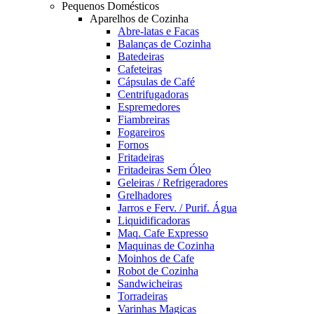
Pequenos Domésticos
Aparelhos de Cozinha
Abre-latas e Facas
Balanças de Cozinha
Batedeiras
Cafeteiras
Cápsulas de Café
Centrifugadoras
Espremedores
Fiambreiras
Fogareiros
Fornos
Fritadeiras
Fritadeiras Sem Óleo
Geleiras / Refrigeradores
Grelhadores
Jarros e Ferv. / Purif. Água
Liquidificadoras
Maq. Cafe Expresso
Maquinas de Cozinha
Moinhos de Cafe
Robot de Cozinha
Sandwicheiras
Torradeiras
Varinhas Magicas