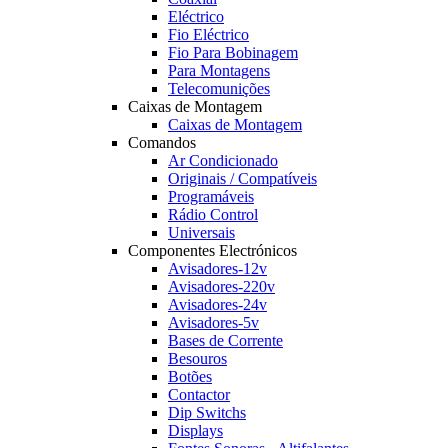
Eléctrico
Fio Eléctrico
Fio Para Bobinagem
Para Montagens
Telecomunições
Caixas de Montagem
Caixas de Montagem
Comandos
Ar Condicionado
Originais / Compatíveis
Programáveis
Rádio Control
Universais
Componentes Electrónicos
Avisadores-12v
Avisadores-220v
Avisadores-24v
Avisadores-5v
Bases de Corrente
Besouros
Botões
Contactor
Dip Switchs
Displays