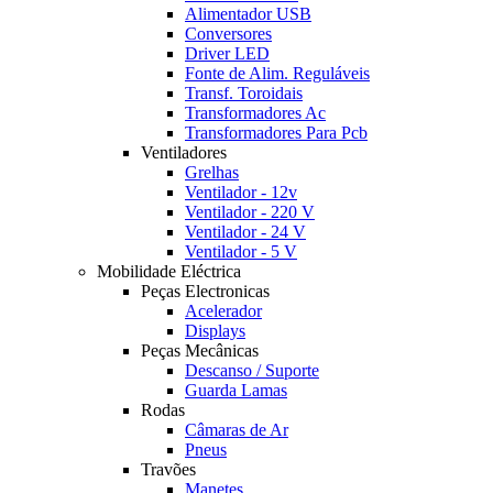
Alimentador USB
Conversores
Driver LED
Fonte de Alim. Reguláveis
Transf. Toroidais
Transformadores Ac
Transformadores Para Pcb
Ventiladores
Grelhas
Ventilador - 12v
Ventilador - 220 V
Ventilador - 24 V
Ventilador - 5 V
Mobilidade Eléctrica
Peças Electronicas
Acelerador
Displays
Peças Mecânicas
Descanso / Suporte
Guarda Lamas
Rodas
Câmaras de Ar
Pneus
Travões
Manetes