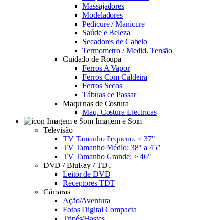
Massajadores
Modeladores
Pedicure / Manicure
Saúde e Beleza
Secadores de Cabelo
Termometro / Medid. Tensão
Cuidado de Roupa
Ferros A Vapor
Ferros Com Caldeira
Ferros Secos
Tábuas de Passar
Maquinas de Costura
Maq. Costura Electricas
Imagem e Som
Televisão
TV Tamanho Pequeno: ≤ 37"
TV Tamanho Médio: 38" a 45"
TV Tamanho Grande: ≥ 46"
DVD / BluRay / TDT
Leitor de DVD
Receptores TDT
Câmaras
Ação/Aventura
Fotos Digital Compacta
Tripés/Hastes