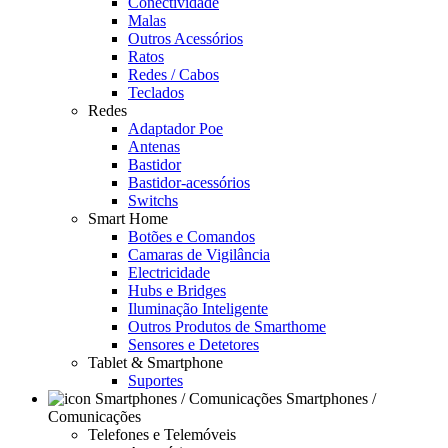
Conectividade
Malas
Outros Acessórios
Ratos
Redes / Cabos
Teclados
Redes
Adaptador Poe
Antenas
Bastidor
Bastidor-acessórios
Switchs
Smart Home
Botões e Comandos
Camaras de Vigilância
Electricidade
Hubs e Bridges
Iluminação Inteligente
Outros Produtos de Smarthome
Sensores e Detetores
Tablet & Smartphone
Suportes
Smartphones /
Comunicações
Telefones e Telemóveis