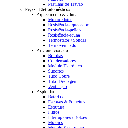
Pastilhas de Travão
Peças - Eletrodomésticos
Aquecimento & Clima
Motorredutor
Resistência-aquecedor
Resistência-pellets
Resistência-sauna
Termostatos / Sondas
Termoventilador
Ar Condicionado
Bombas
Condensadores
Modulo Eletrónico
Suportes
Tubo Cobre
Tubo Drenagem
Ventilação
Aspirador
Baterias
Escovas & Ponteiras
Estrutura
Filtros
Interruptores / Botões
Motores
Módulo Electrónico