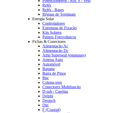
Potênciómetros - Rot. S / Veio
Relés
Relés - Bases
Réguas de Terminais
Energia Solar
Controladores
Estruturas de Fixação
Kits Solares
Paineis Fotovoltaicos
Fichas & Conectores
Alimentação Ac
Alimentação Dc
Amp Superseal (estanques)
Antena Auto
Automóvel
Banana
Barra de Pinos
Bnc
Coluna-som
Conectores Multifunção
D-sub / Capótas
Delphi
Deutsch
Din
F (Coaxial)