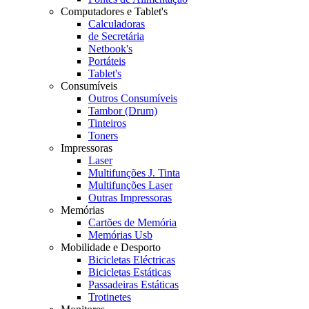
Computadores e Tablet's
Calculadoras
de Secretária
Netbook's
Portáteis
Tablet's
Consumíveis
Outros Consumíveis
Tambor (Drum)
Tinteiros
Toners
Impressoras
Laser
Multifunções J. Tinta
Multifunções Laser
Outras Impressoras
Memórias
Cartões de Memória
Memórias Usb
Mobilidade e Desporto
Bicicletas Eléctricas
Bicicletas Estáticas
Passadeiras Estáticas
Trotinetes