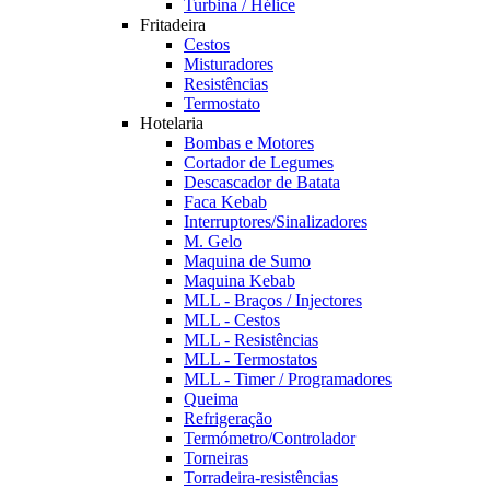
Turbina / Hélice
Fritadeira
Cestos
Misturadores
Resistências
Termostato
Hotelaria
Bombas e Motores
Cortador de Legumes
Descascador de Batata
Faca Kebab
Interruptores/Sinalizadores
M. Gelo
Maquina de Sumo
Maquina Kebab
MLL - Braços / Injectores
MLL - Cestos
MLL - Resistências
MLL - Termostatos
MLL - Timer / Programadores
Queima
Refrigeração
Termómetro/Controlador
Torneiras
Torradeira-resistências