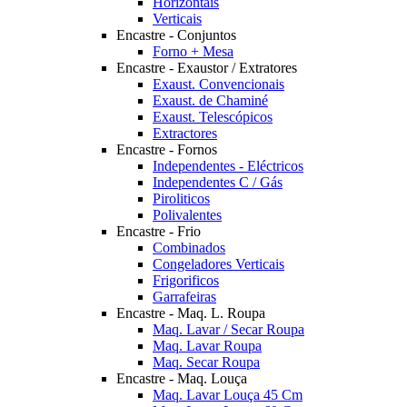
Horizontais
Verticais
Encastre - Conjuntos
Forno + Mesa
Encastre - Exaustor / Extratores
Exaust. Convencionais
Exaust. de Chaminé
Exaust. Telescópicos
Extractores
Encastre - Fornos
Independentes - Eléctricos
Independentes C / Gás
Piroliticos
Polivalentes
Encastre - Frio
Combinados
Congeladores Verticais
Frigorificos
Garrafeiras
Encastre - Maq. L. Roupa
Maq. Lavar / Secar Roupa
Maq. Lavar Roupa
Maq. Secar Roupa
Encastre - Maq. Louça
Maq. Lavar Louça 45 Cm