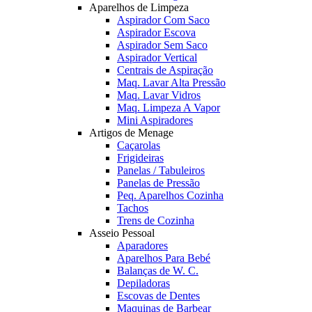
Aparelhos de Limpeza
Aspirador Com Saco
Aspirador Escova
Aspirador Sem Saco
Aspirador Vertical
Centrais de Aspiração
Maq. Lavar Alta Pressão
Maq. Lavar Vidros
Maq. Limpeza A Vapor
Mini Aspiradores
Artigos de Menage
Caçarolas
Frigideiras
Panelas / Tabuleiros
Panelas de Pressão
Peq. Aparelhos Cozinha
Tachos
Trens de Cozinha
Asseio Pessoal
Aparadores
Aparelhos Para Bebé
Balanças de W. C.
Depiladoras
Escovas de Dentes
Maquinas de Barbear