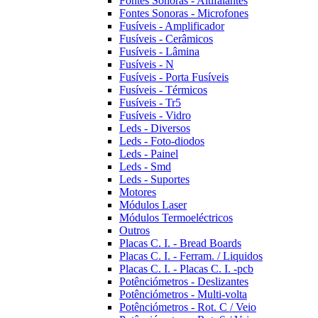
Fontes Sonoras - Altifalantes
Fontes Sonoras - Microfones
Fusíveis - Amplificador
Fusíveis - Cerâmicos
Fusíveis - Lâmina
Fusíveis - N
Fusíveis - Porta Fusíveis
Fusíveis - Térmicos
Fusíveis - Tr5
Fusíveis - Vidro
Leds - Diversos
Leds - Foto-diodos
Leds - Painel
Leds - Smd
Leds - Suportes
Motores
Módulos Laser
Módulos Termoeléctricos
Outros
Placas C. I. - Bread Boards
Placas C. I. - Ferram. / Liquidos
Placas C. I. - Placas C. I. -pcb
Potênciómetros - Deslizantes
Potênciómetros - Multi-volta
Potênciómetros - Rot. C / Veio