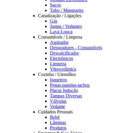
Sacos
Tubo / Mangueira
Canalização / Ligações
Gás
Juntas / Vedantes
Lava Louça
Consumíveis / Limpeza
Aspirador
Depuradores - Consumíveis
Descalcificador
Electrónicos
Limpeza
Vitrocerâmica
Cozinha / Utensílios
Isqueiros
Pegas-panelas-tachos
Placas Indução
Tampas Diversas
Válvulas
Vedante
Cuidados Pessoais
Bebé
Lâminas
Produtos