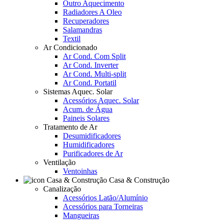
Outro Aquecimento
Radiadores A Oleo
Recuperadores
Salamandras
Textil
Ar Condicionado
Ar Cond. Com Split
Ar Cond. Inverter
Ar Cond. Multi-split
Ar Cond. Portatil
Sistemas Aquec. Solar
Acessórios Aquec. Solar
Acum. de Água
Paineis Solares
Tratamento de Ar
Desumidificadores
Humidificadores
Purificadores de Ar
Ventilação
Ventoinhas
Casa & Construção
Canalização
Acessórios Latão/Alumínio
Acessórios para Torneiras
Mangueiras