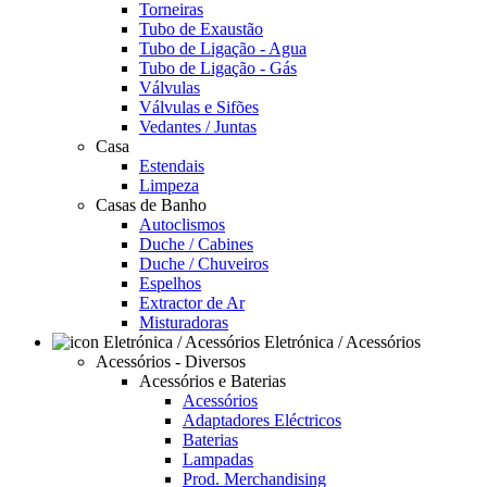
Torneiras
Tubo de Exaustão
Tubo de Ligação - Agua
Tubo de Ligação - Gás
Válvulas
Válvulas e Sifões
Vedantes / Juntas
Casa
Estendais
Limpeza
Casas de Banho
Autoclismos
Duche / Cabines
Duche / Chuveiros
Espelhos
Extractor de Ar
Misturadoras
Eletrónica / Acessórios
Acessórios - Diversos
Acessórios e Baterias
Acessórios
Adaptadores Eléctricos
Baterias
Lampadas
Prod. Merchandising