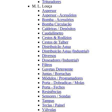
Trituradores
M. L. Louça
Aspersor
Aspersor - Acessórios
Bomba - Acessórios
Bomba Circulação
Caldeiras / Depósitos
Caudalímetro
Cestos & Rodízios
Cestos de Talher
Distribuição Agua
Distribuição Agua (Industrial)
Diversos
Doseadores (Industrial)
Filtros
Gavetas Detergente
Juntas / Borrachas
Módulos / Programadores
Porta - Dobradiças / Molas
Porta - Fechos
Resistências
Sensores / Sondas
Tampas
Teclas / Painel
Válvulas