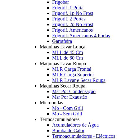
Frigobar
Frigorif. 1 Porta
Frigorif. 1p No Frost
Frigorif. 2 Portas
Frigorif. 2p No Frost
Frigorif. Americanos
Frigorif. Americanos 4 Portas
Garrafeira
Maquinas Lavar Louça
MLL de 45 Cm
MLL de 60 Cm
Maquinas Lavar Roupa
MLR Carga Frontal
MLR Carga Superior
MLR Lavar e Secar Roupa
Maquinas Secar Roupa
Msr Por Condensação
Msr Por Exaustão
Microondas
Mo - Com Grill
Mo - Sem Grill
Termoacumuladores
Acumuladores de Água
Bomba de Calor
Termoacumuladores - Eléctricos