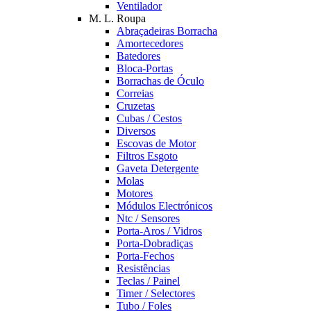
Ventilador
M. L. Roupa
Abraçadeiras Borracha
Amortecedores
Batedores
Bloca-Portas
Borrachas de Óculo
Correias
Cruzetas
Cubas / Cestos
Diversos
Escovas de Motor
Filtros Esgoto
Gaveta Detergente
Molas
Motores
Módulos Electrónicos
Ntc / Sensores
Porta-Aros / Vidros
Porta-Dobradiças
Porta-Fechos
Resistências
Teclas / Painel
Timer / Selectores
Tubo / Foles