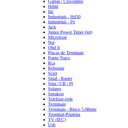
Garras / Crocodilos
Hdmi
Idc
Industriais - Hd30
Industriais - Px
Jack
Junior Power Timer (jpt)
Microfone
Nsr
Obd Ii
Placas de Terminais
Ponto Traço
Rca
Reboque
Scart
Sinal - Raster
Sma / CB / Pl
Solares
Speakon
Telefone-rede
Terminais
Terminais - Bloco 5.08mm
Terminal-Ponteira
TV (IEC)
Usb