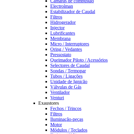
Câmaras de combustão
Electroíman
Estabilizador de Caudal
Filtros
Hidrogerador
Injector
Lubrificantes
Membrana
Micro / Interruptores
Oring / Vedantes
Pressostato
Queimador Piloto / Acessórios
Selectores de Caudal
Sondas / Termopar
Tubos / Ligações
Unidade de Ignição
Válvulas de Gás
Ventilador
Venturi
Exaustores
Fechos / Trincos
Filtros
Iluminação-peças
Motor
Módulos / Teclados