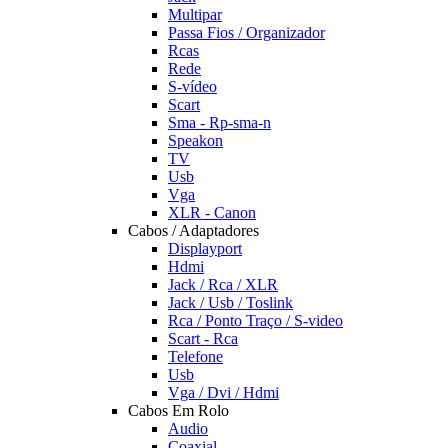
Multipar
Passa Fios / Organizador
Rcas
Rede
S-vídeo
Scart
Sma - Rp-sma-n
Speakon
TV
Usb
Vga
XLR - Canon
Cabos / Adaptadores
Displayport
Hdmi
Jack / Rca / XLR
Jack / Usb / Toslink
Rca / Ponto Traço / S-video
Scart - Rca
Telefone
Usb
Vga / Dvi / Hdmi
Cabos Em Rolo
Audio
Coaxial