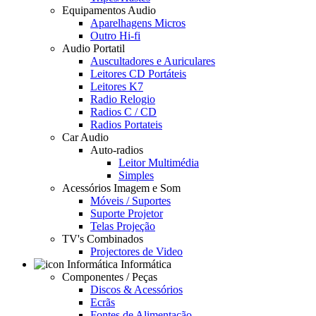
Equipamentos Audio
Aparelhagens Micros
Outro Hi-fi
Audio Portatil
Auscultadores e Auriculares
Leitores CD Portáteis
Leitores K7
Radio Relogio
Radios C / CD
Radios Portateis
Car Audio
Auto-radios
Leitor Multimédia
Simples
Acessórios Imagem e Som
Móveis / Suportes
Suporte Projetor
Telas Projeção
TV's Combinados
Projectores de Video
Informática
Componentes / Peças
Discos & Acessórios
Ecrãs
Fontes de Alimentação