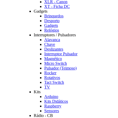
XLR - Canon
XT - Ficha DC
Gadgets
Brinquedos
Desporto
Gadgets
Relógios
Interruptores / Pulsadores
Alavanca
Chave
Deslizantes
Interruptor Pulsador
Magnético
Micro Switch
Pulsador (Teimoso)
Rocker
Rotativos
Tact Switch
TV
Kits
Arduino
Kits Didáticos
Raspberry
Sensores
Rádio - CB