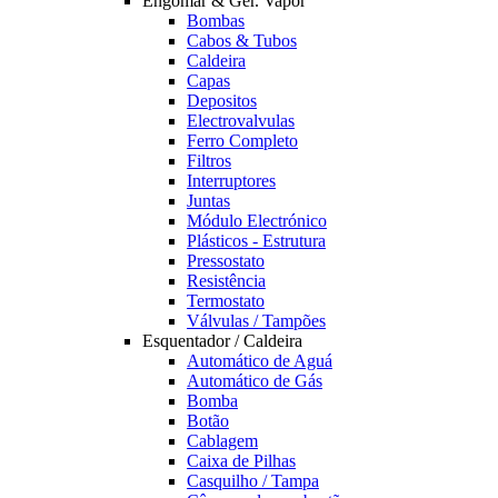
Engomar & Ger. Vapor
Bombas
Cabos & Tubos
Caldeira
Capas
Depositos
Electrovalvulas
Ferro Completo
Filtros
Interruptores
Juntas
Módulo Electrónico
Plásticos - Estrutura
Pressostato
Resistência
Termostato
Válvulas / Tampões
Esquentador / Caldeira
Automático de Aguá
Automático de Gás
Bomba
Botão
Cablagem
Caixa de Pilhas
Casquilho / Tampa