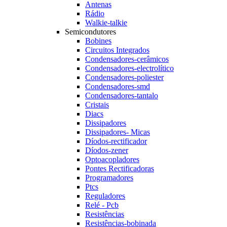
Antenas
Rádio
Walkie-talkie
Semicondutores
Bobines
Circuitos Integrados
Condensadores-cerâmicos
Condensadores-electrolítico
Condensadores-poliester
Condensadores-smd
Condensadores-tantalo
Cristais
Diacs
Dissipadores
Dissipadores- Micas
Díodos-rectificador
Díodos-zener
Optoacopladores
Pontes Rectificadoras
Programadores
Ptcs
Reguladores
Relé - Pcb
Resistências
Resistências-bobinada