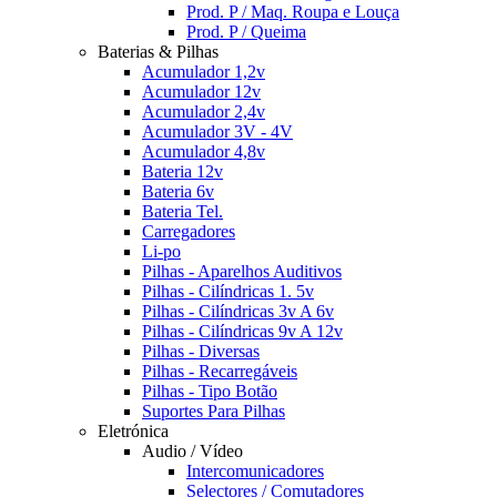
Prod. P / Maq. Roupa e Louça
Prod. P / Queima
Baterias & Pilhas
Acumulador 1,2v
Acumulador 12v
Acumulador 2,4v
Acumulador 3V - 4V
Acumulador 4,8v
Bateria 12v
Bateria 6v
Bateria Tel.
Carregadores
Li-po
Pilhas - Aparelhos Auditivos
Pilhas - Cilíndricas 1. 5v
Pilhas - Cilíndricas 3v A 6v
Pilhas - Cilíndricas 9v A 12v
Pilhas - Diversas
Pilhas - Recarregáveis
Pilhas - Tipo Botão
Suportes Para Pilhas
Eletrónica
Audio / Vídeo
Intercomunicadores
Selectores / Comutadores