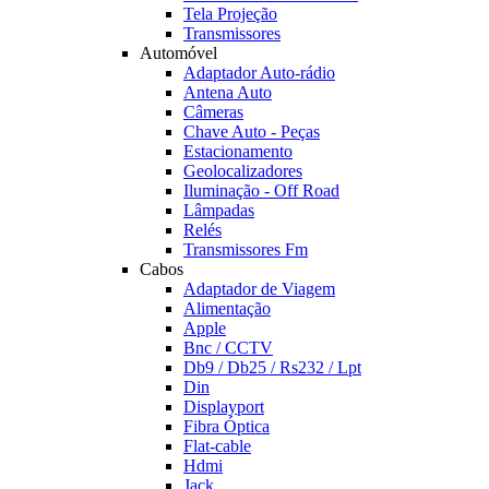
Tela Projeção
Transmissores
Automóvel
Adaptador Auto-rádio
Antena Auto
Câmeras
Chave Auto - Peças
Estacionamento
Geolocalizadores
Iluminação - Off Road
Lâmpadas
Relés
Transmissores Fm
Cabos
Adaptador de Viagem
Alimentação
Apple
Bnc / CCTV
Db9 / Db25 / Rs232 / Lpt
Din
Displayport
Fibra Óptica
Flat-cable
Hdmi
Jack