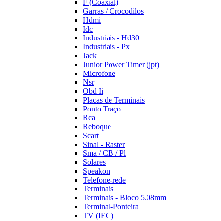
F (Coaxial)
Garras / Crocodilos
Hdmi
Idc
Industriais - Hd30
Industriais - Px
Jack
Junior Power Timer (jpt)
Microfone
Nsr
Obd Ii
Placas de Terminais
Ponto Traço
Rca
Reboque
Scart
Sinal - Raster
Sma / CB / Pl
Solares
Speakon
Telefone-rede
Terminais
Terminais - Bloco 5.08mm
Terminal-Ponteira
TV (IEC)