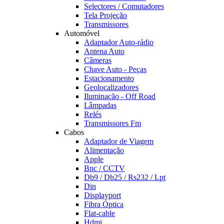
Selectores / Comutadores
Tela Projeção
Transmissores
Automóvel
Adaptador Auto-rádio
Antena Auto
Câmeras
Chave Auto - Peças
Estacionamento
Geolocalizadores
Iluminação - Off Road
Lâmpadas
Relés
Transmissores Fm
Cabos
Adaptador de Viagem
Alimentação
Apple
Bnc / CCTV
Db9 / Db25 / Rs232 / Lpt
Din
Displayport
Fibra Óptica
Flat-cable
Hdmi