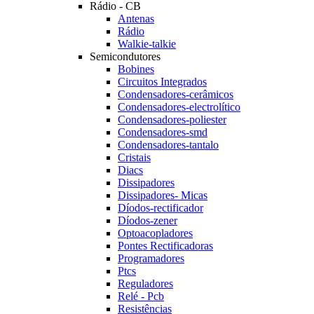
Rádio - CB
Antenas
Rádio
Walkie-talkie
Semicondutores
Bobines
Circuitos Integrados
Condensadores-cerâmicos
Condensadores-electrolítico
Condensadores-poliester
Condensadores-smd
Condensadores-tantalo
Cristais
Diacs
Dissipadores
Dissipadores- Micas
Díodos-rectificador
Díodos-zener
Optoacopladores
Pontes Rectificadoras
Programadores
Ptcs
Reguladores
Relé - Pcb
Resistências