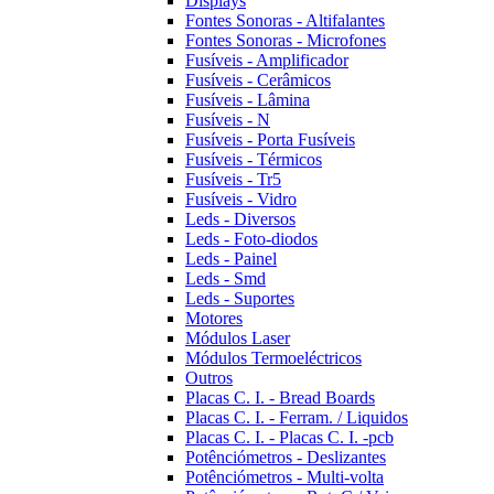
Displays
Fontes Sonoras - Altifalantes
Fontes Sonoras - Microfones
Fusíveis - Amplificador
Fusíveis - Cerâmicos
Fusíveis - Lâmina
Fusíveis - N
Fusíveis - Porta Fusíveis
Fusíveis - Térmicos
Fusíveis - Tr5
Fusíveis - Vidro
Leds - Diversos
Leds - Foto-diodos
Leds - Painel
Leds - Smd
Leds - Suportes
Motores
Módulos Laser
Módulos Termoeléctricos
Outros
Placas C. I. - Bread Boards
Placas C. I. - Ferram. / Liquidos
Placas C. I. - Placas C. I. -pcb
Potênciómetros - Deslizantes
Potênciómetros - Multi-volta