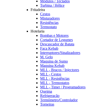
Módulos / Teclados
Turbina / Hélice
Fritadeira
Cestos
Misturadores
Resistências
Termostato
Hotelaria
Bombas e Motores
Cortador de Legumes
Descascador de Batata
Faca Kebab
Interruptores/Sinalizadores
M. Gelo
Maquina de Sumo
Maquina Kebab
MLL - Braços / Injectores
MLL - Cestos
MLL - Resistências
MLL - Termostatos
MLL - Timer / Programadores
Queima
Refrigeração
Termómetro/Controlador
Torneiras