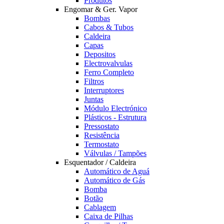
Produtos
Engomar & Ger. Vapor
Bombas
Cabos & Tubos
Caldeira
Capas
Depositos
Electrovalvulas
Ferro Completo
Filtros
Interruptores
Juntas
Módulo Electrónico
Plásticos - Estrutura
Pressostato
Resistência
Termostato
Válvulas / Tampões
Esquentador / Caldeira
Automático de Aguá
Automático de Gás
Bomba
Botão
Cablagem
Caixa de Pilhas