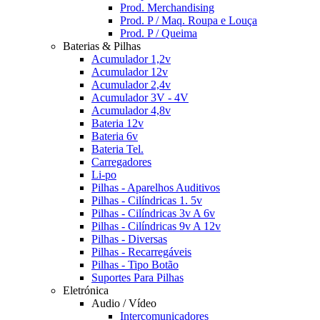
Prod. Merchandising
Prod. P / Maq. Roupa e Louça
Prod. P / Queima
Baterias & Pilhas
Acumulador 1,2v
Acumulador 12v
Acumulador 2,4v
Acumulador 3V - 4V
Acumulador 4,8v
Bateria 12v
Bateria 6v
Bateria Tel.
Carregadores
Li-po
Pilhas - Aparelhos Auditivos
Pilhas - Cilíndricas 1. 5v
Pilhas - Cilíndricas 3v A 6v
Pilhas - Cilíndricas 9v A 12v
Pilhas - Diversas
Pilhas - Recarregáveis
Pilhas - Tipo Botão
Suportes Para Pilhas
Eletrónica
Audio / Vídeo
Intercomunicadores