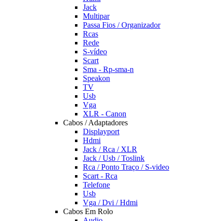
Jack
Multipar
Passa Fios / Organizador
Rcas
Rede
S-vídeo
Scart
Sma - Rp-sma-n
Speakon
TV
Usb
Vga
XLR - Canon
Cabos / Adaptadores
Displayport
Hdmi
Jack / Rca / XLR
Jack / Usb / Toslink
Rca / Ponto Traço / S-video
Scart - Rca
Telefone
Usb
Vga / Dvi / Hdmi
Cabos Em Rolo
Audio