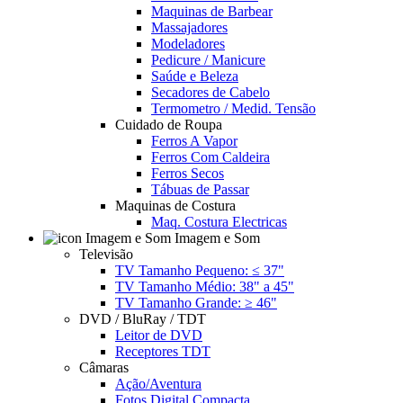
Maquinas de Barbear
Massajadores
Modeladores
Pedicure / Manicure
Saúde e Beleza
Secadores de Cabelo
Termometro / Medid. Tensão
Cuidado de Roupa
Ferros A Vapor
Ferros Com Caldeira
Ferros Secos
Tábuas de Passar
Maquinas de Costura
Maq. Costura Electricas
Imagem e Som
Televisão
TV Tamanho Pequeno: ≤ 37"
TV Tamanho Médio: 38" a 45"
TV Tamanho Grande: ≥ 46"
DVD / BluRay / TDT
Leitor de DVD
Receptores TDT
Câmaras
Ação/Aventura
Fotos Digital Compacta