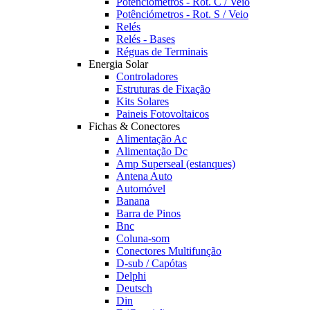
Potênciómetros - Rot. C / Veio
Potênciómetros - Rot. S / Veio
Relés
Relés - Bases
Réguas de Terminais
Energia Solar
Controladores
Estruturas de Fixação
Kits Solares
Paineis Fotovoltaicos
Fichas & Conectores
Alimentação Ac
Alimentação Dc
Amp Superseal (estanques)
Antena Auto
Automóvel
Banana
Barra de Pinos
Bnc
Coluna-som
Conectores Multifunção
D-sub / Capótas
Delphi
Deutsch
Din