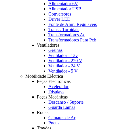
Alimentador 6V
Alimentador USB
Conversores
Driver LED
Fonte de Alim. Reguláveis
Transf. Toroidais
Transformadores Ac
Transformadores Para Pcb
Ventiladores
Grelhas
Ventilador - 12v
Ventilador - 220 V
Ventilador - 24 V
Ventilador - 5 V
Mobilidade Eléctrica
Peças Electronicas
Acelerador
Displays
Peças Mecânicas
Descanso / Suporte
Guarda Lamas
Rodas
Câmaras de Ar
Pneus
Travões