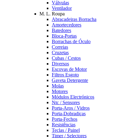
Válvulas
Ventilador
M. L. Roupa
Abraçadeiras Borracha
Amortecedores
Batedores
Bloca-Portas
Borrachas de Óculo
Correias
Cruzetas
Cubas / Cestos
Diversos
Escovas de Motor
Filtros Esgoto
Gaveta Detergente
Molas
Motores
Módulos Electrónicos
Ntc / Sensores
Porta-Aros / Vidros
Porta-Dobradiças
Porta-Fechos
Resistências
Teclas / Painel
Timer / Selectores