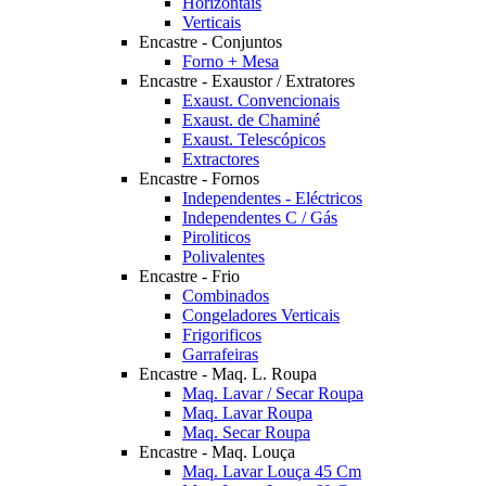
Horizontais
Verticais
Encastre - Conjuntos
Forno + Mesa
Encastre - Exaustor / Extratores
Exaust. Convencionais
Exaust. de Chaminé
Exaust. Telescópicos
Extractores
Encastre - Fornos
Independentes - Eléctricos
Independentes C / Gás
Piroliticos
Polivalentes
Encastre - Frio
Combinados
Congeladores Verticais
Frigorificos
Garrafeiras
Encastre - Maq. L. Roupa
Maq. Lavar / Secar Roupa
Maq. Lavar Roupa
Maq. Secar Roupa
Encastre - Maq. Louça
Maq. Lavar Louça 45 Cm