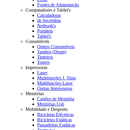
Fontes de Alimentação
Computadores e Tablet's
Calculadoras
de Secretária
Netbook's
Portáteis
Tablet's
Consumíveis
Outros Consumíveis
Tambor (Drum)
Tinteiros
Toners
Impressoras
Laser
Multifunções J. Tinta
Multifunções Laser
Outras Impressoras
Memórias
Cartões de Memória
Memórias Usb
Mobilidade e Desporto
Bicicletas Eléctricas
Bicicletas Estáticas
Passadeiras Estáticas