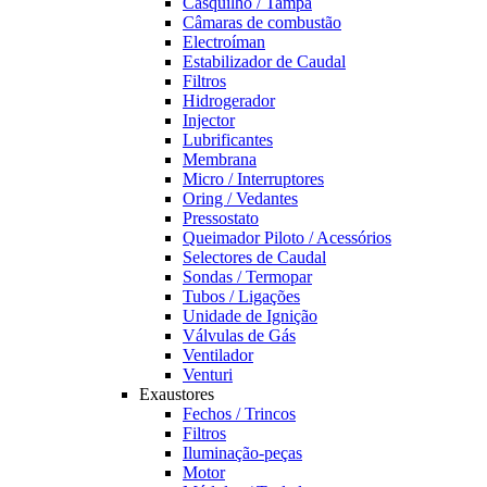
Casquilho / Tampa
Câmaras de combustão
Electroíman
Estabilizador de Caudal
Filtros
Hidrogerador
Injector
Lubrificantes
Membrana
Micro / Interruptores
Oring / Vedantes
Pressostato
Queimador Piloto / Acessórios
Selectores de Caudal
Sondas / Termopar
Tubos / Ligações
Unidade de Ignição
Válvulas de Gás
Ventilador
Venturi
Exaustores
Fechos / Trincos
Filtros
Iluminação-peças
Motor