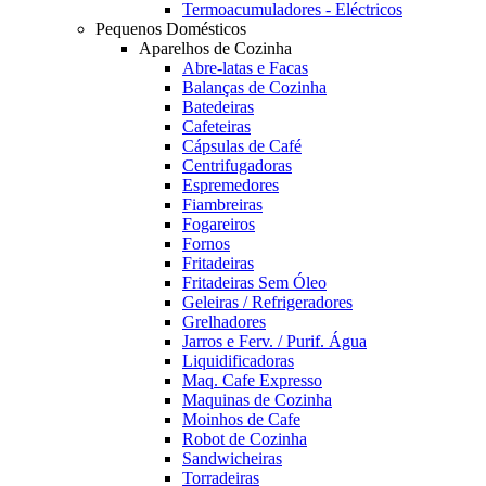
Termoacumuladores - Eléctricos
Pequenos Domésticos
Aparelhos de Cozinha
Abre-latas e Facas
Balanças de Cozinha
Batedeiras
Cafeteiras
Cápsulas de Café
Centrifugadoras
Espremedores
Fiambreiras
Fogareiros
Fornos
Fritadeiras
Fritadeiras Sem Óleo
Geleiras / Refrigeradores
Grelhadores
Jarros e Ferv. / Purif. Água
Liquidificadoras
Maq. Cafe Expresso
Maquinas de Cozinha
Moinhos de Cafe
Robot de Cozinha
Sandwicheiras
Torradeiras