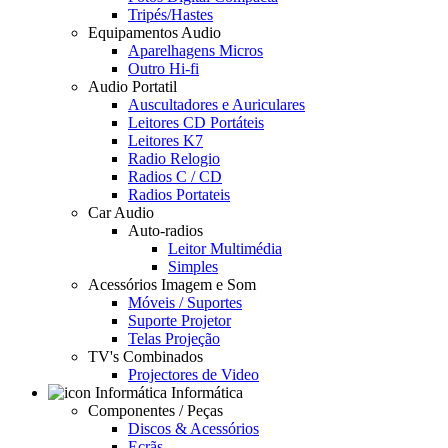
Tripés/Hastes
Equipamentos Audio
Aparelhagens Micros
Outro Hi-fi
Audio Portatil
Auscultadores e Auriculares
Leitores CD Portáteis
Leitores K7
Radio Relogio
Radios C / CD
Radios Portateis
Car Audio
Auto-radios
Leitor Multimédia
Simples
Acessórios Imagem e Som
Móveis / Suportes
Suporte Projetor
Telas Projeção
TV's Combinados
Projectores de Video
Informática
Componentes / Peças
Discos & Acessórios
Ecrãs