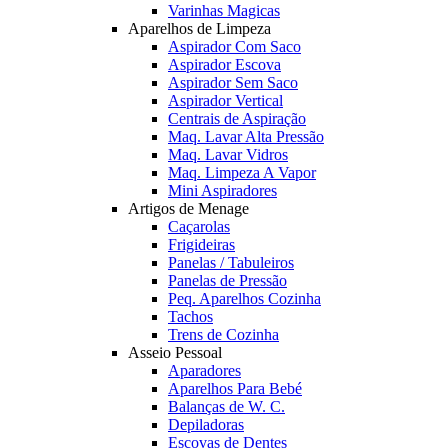
Varinhas Magicas
Aparelhos de Limpeza
Aspirador Com Saco
Aspirador Escova
Aspirador Sem Saco
Aspirador Vertical
Centrais de Aspiração
Maq. Lavar Alta Pressão
Maq. Lavar Vidros
Maq. Limpeza A Vapor
Mini Aspiradores
Artigos de Menage
Caçarolas
Frigideiras
Panelas / Tabuleiros
Panelas de Pressão
Peq. Aparelhos Cozinha
Tachos
Trens de Cozinha
Asseio Pessoal
Aparadores
Aparelhos Para Bebé
Balanças de W. C.
Depiladoras
Escovas de Dentes