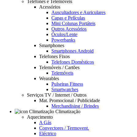
Telefones e Telemóveis
Acessórios
Auscultadores e Auriculares
Capas e Películas
Mini Colunas Portáteis
Outros Acessórios
Óculos/Lente
Powerbanks
Smartphones
Smartphones Android
Telefones Fixos
Telefones Domésticos
Telemóveis / Cartões
Telemóveis
Wearables
Pulseiras Fitness
Smartwatches
Serviços TV / Internet / Outros
Mat. Promocional / Publicidade
Merchandising / Brindes
Climatização
Aquecimento
A Gás
Convectores / Termovent.
Eléctrico