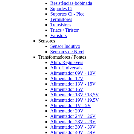
Resistências-bobinada
Suportes Ci
Suportes Ci - Plcc
Termistores
Transistors
Triacs / Tiristor
Varistors
Sensores
Sensor Indutivo
Sensores de Nível
Transformadores / Fontes
Alim. Reguláveis
Alim. Universais
Alimentador 09V - 10V
Alimentador 12V
Alimentador 13V - 15V
Alimentador 16V
Alimentador 18V / 18,5V
Alimentador 19V / 19,5V
Alimentador 1V - 5V
Alimentador 20V
Alimentador 24V - 26V
Alimentador 28V - 29V
Alimentador 30V - 39V
Alimentador 40V - 49V