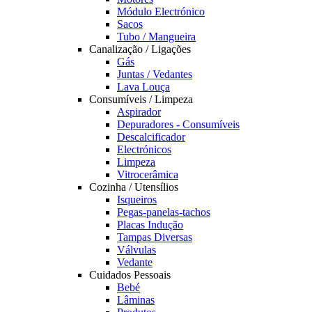
Módulo Electrónico
Sacos
Tubo / Mangueira
Canalização / Ligações
Gás
Juntas / Vedantes
Lava Louça
Consumíveis / Limpeza
Aspirador
Depuradores - Consumíveis
Descalcificador
Electrónicos
Limpeza
Vitrocerâmica
Cozinha / Utensílios
Isqueiros
Pegas-panelas-tachos
Placas Indução
Tampas Diversas
Válvulas
Vedante
Cuidados Pessoais
Bebé
Lâminas