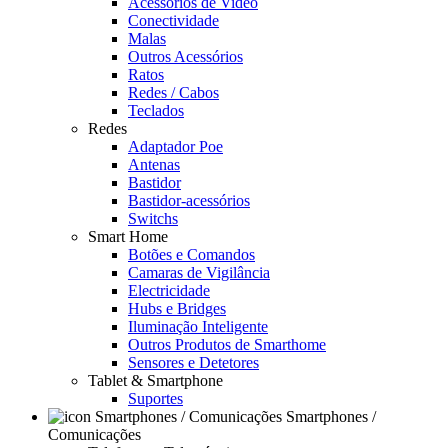
Acessórios de Video
Conectividade
Malas
Outros Acessórios
Ratos
Redes / Cabos
Teclados
Redes
Adaptador Poe
Antenas
Bastidor
Bastidor-acessórios
Switchs
Smart Home
Botões e Comandos
Camaras de Vigilância
Electricidade
Hubs e Bridges
Iluminação Inteligente
Outros Produtos de Smarthome
Sensores e Detetores
Tablet & Smartphone
Suportes
Smartphones /
Comunicações