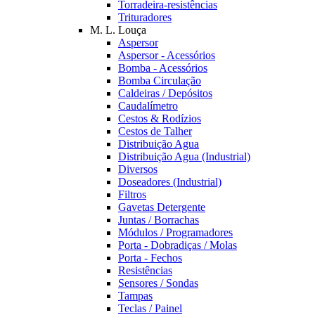
Torradeira-resistências
Trituradores
M. L. Louça
Aspersor
Aspersor - Acessórios
Bomba - Acessórios
Bomba Circulação
Caldeiras / Depósitos
Caudalímetro
Cestos & Rodízios
Cestos de Talher
Distribuição Agua
Distribuição Agua (Industrial)
Diversos
Doseadores (Industrial)
Filtros
Gavetas Detergente
Juntas / Borrachas
Módulos / Programadores
Porta - Dobradiças / Molas
Porta - Fechos
Resistências
Sensores / Sondas
Tampas
Teclas / Painel