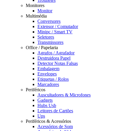
Trotinetes
Monitores
Monitor
Multimédia
Conversores
Extensor / Comutador
Minipc / Smart TV
Seletores
Transmissores
Office / Papelaria
Agrafos / Agrafador
Destruidora Papel
Detector Notas Falsas
Embalagem
Envelopes
Etiquetas / Rolos
Marcadores
Periféricos
Auscultadores & Microfones
Gadgets
Hubs Usb
Leitores de Cartões
Ups
Periféricos & Acessórios
Acessórios de Som