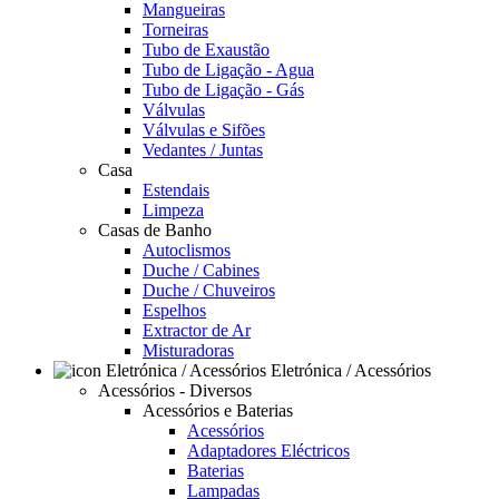
Mangueiras
Torneiras
Tubo de Exaustão
Tubo de Ligação - Agua
Tubo de Ligação - Gás
Válvulas
Válvulas e Sifões
Vedantes / Juntas
Casa
Estendais
Limpeza
Casas de Banho
Autoclismos
Duche / Cabines
Duche / Chuveiros
Espelhos
Extractor de Ar
Misturadoras
Eletrónica / Acessórios
Acessórios - Diversos
Acessórios e Baterias
Acessórios
Adaptadores Eléctricos
Baterias
Lampadas