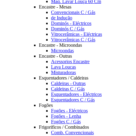
Maq. Lavar Louça 60 Cm
Encastre - Mesas
Convencionais C / Gás
de Indução
Dominós - Eléctricos
Dominós C / Gás
Vitrocerâmicas - Eléctricas
Vitrocerâmicas C / Gás
Encastre - Microondas
Microondas
Encastre - Outras
Acessorios Encastre
Lava Louças
Misturadoras
Esquentadores / Caldeiras
Caldeiras - Outras
Caldeiras C / Gás
Esquentadores - Eléctricos
Esquentadores C / Gás
Fogões
Fogões - Eléctricos
Fogões - Lenha
Fogões C / Gás
Frigorificos / Combinados
Comb. Convencionais