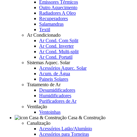
Emissores Térmicos
Outro Aquecimento
Radiadores A Oleo
Recuperadores
Salamandras
Textil
Ar Condicionado
Ar Cond. Com Split
Ar Cond. Inverter
Ar Cond. Multi-split
Ar Cond. Portatil
Sistemas Aquec. Solar
Acessórios Aquec. Solar
Acum. de Água
Paineis Solares
Tratamento de Ar
Desumidificadores
Humidificadores
Purificadores de Ar
Ventilação
Ventoinhas
Casa & Construção
Canalização
Acessórios Latão/Alumínio
Acessórios para Torneiras