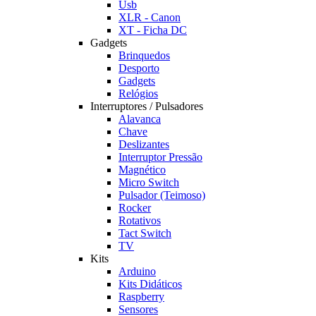
Usb
XLR - Canon
XT - Ficha DC
Gadgets
Brinquedos
Desporto
Gadgets
Relógios
Interruptores / Pulsadores
Alavanca
Chave
Deslizantes
Interruptor Pressão
Magnético
Micro Switch
Pulsador (Teimoso)
Rocker
Rotativos
Tact Switch
TV
Kits
Arduino
Kits Didáticos
Raspberry
Sensores