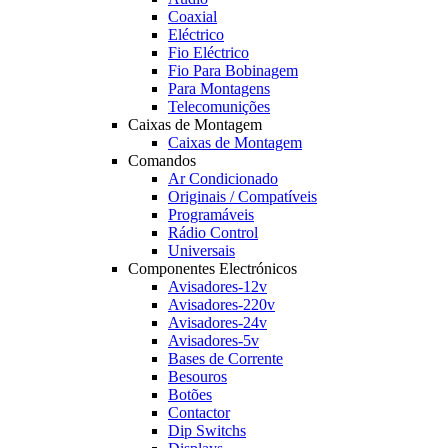
Coaxial
Eléctrico
Fio Eléctrico
Fio Para Bobinagem
Para Montagens
Telecomunições
Caixas de Montagem
Caixas de Montagem
Comandos
Ar Condicionado
Originais / Compatíveis
Programáveis
Rádio Control
Universais
Componentes Electrónicos
Avisadores-12v
Avisadores-220v
Avisadores-24v
Avisadores-5v
Bases de Corrente
Besouros
Botões
Contactor
Dip Switchs