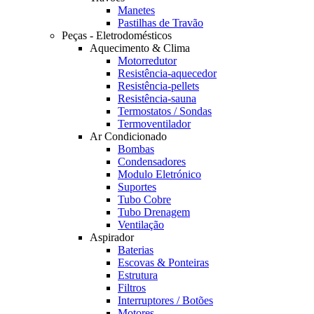
Manetes
Pastilhas de Travão
Peças - Eletrodomésticos
Aquecimento & Clima
Motorredutor
Resistência-aquecedor
Resistência-pellets
Resistência-sauna
Termostatos / Sondas
Termoventilador
Ar Condicionado
Bombas
Condensadores
Modulo Eletrónico
Suportes
Tubo Cobre
Tubo Drenagem
Ventilação
Aspirador
Baterias
Escovas & Ponteiras
Estrutura
Filtros
Interruptores / Botões
Motores