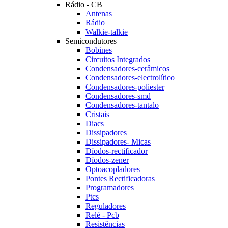
Rádio - CB
Antenas
Rádio
Walkie-talkie
Semicondutores
Bobines
Circuitos Integrados
Condensadores-cerâmicos
Condensadores-electrolítico
Condensadores-poliester
Condensadores-smd
Condensadores-tantalo
Cristais
Diacs
Dissipadores
Dissipadores- Micas
Díodos-rectificador
Díodos-zener
Optoacopladores
Pontes Rectificadoras
Programadores
Ptcs
Reguladores
Relé - Pcb
Resistências