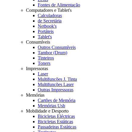
Fontes de Alimentação
Computadores e Tablet's
Calculadoras
de Secretária
Netbook's
Portáteis
Tablet's
Consumíveis
Outros Consumíveis
Tambor (Drum)
Tinteiros
Toners
Impressoras
Laser
Multifunções J. Tinta
Multifunções Laser
Outras Impressoras
Memórias
Cartões de Memória
Memórias Usb
Mobilidade e Desporto
Bicicletas Eléctricas
Bicicletas Estáticas
Passadeiras Estáticas