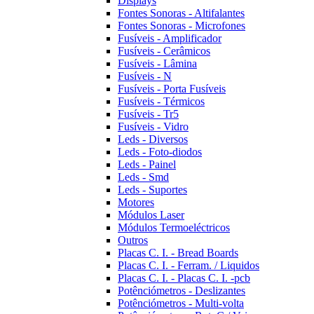
Displays
Fontes Sonoras - Altifalantes
Fontes Sonoras - Microfones
Fusíveis - Amplificador
Fusíveis - Cerâmicos
Fusíveis - Lâmina
Fusíveis - N
Fusíveis - Porta Fusíveis
Fusíveis - Térmicos
Fusíveis - Tr5
Fusíveis - Vidro
Leds - Diversos
Leds - Foto-diodos
Leds - Painel
Leds - Smd
Leds - Suportes
Motores
Módulos Laser
Módulos Termoeléctricos
Outros
Placas C. I. - Bread Boards
Placas C. I. - Ferram. / Liquidos
Placas C. I. - Placas C. I. -pcb
Potênciómetros - Deslizantes
Potênciómetros - Multi-volta