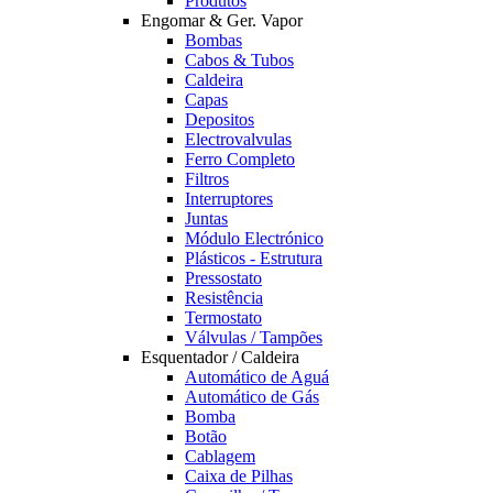
Produtos
Engomar & Ger. Vapor
Bombas
Cabos & Tubos
Caldeira
Capas
Depositos
Electrovalvulas
Ferro Completo
Filtros
Interruptores
Juntas
Módulo Electrónico
Plásticos - Estrutura
Pressostato
Resistência
Termostato
Válvulas / Tampões
Esquentador / Caldeira
Automático de Aguá
Automático de Gás
Bomba
Botão
Cablagem
Caixa de Pilhas