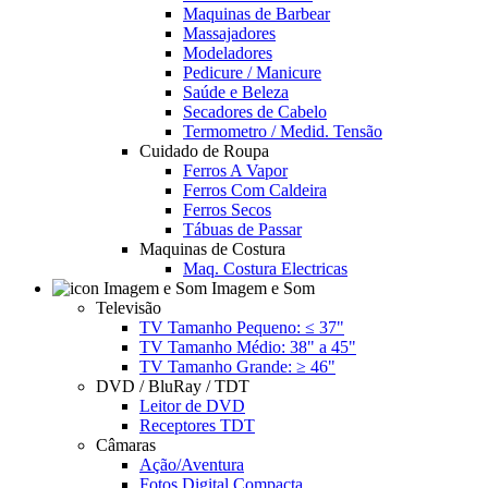
Maquinas de Barbear
Massajadores
Modeladores
Pedicure / Manicure
Saúde e Beleza
Secadores de Cabelo
Termometro / Medid. Tensão
Cuidado de Roupa
Ferros A Vapor
Ferros Com Caldeira
Ferros Secos
Tábuas de Passar
Maquinas de Costura
Maq. Costura Electricas
Imagem e Som
Televisão
TV Tamanho Pequeno: ≤ 37"
TV Tamanho Médio: 38" a 45"
TV Tamanho Grande: ≥ 46"
DVD / BluRay / TDT
Leitor de DVD
Receptores TDT
Câmaras
Ação/Aventura
Fotos Digital Compacta