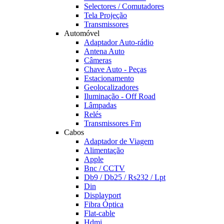
Selectores / Comutadores
Tela Projeção
Transmissores
Automóvel
Adaptador Auto-rádio
Antena Auto
Câmeras
Chave Auto - Peças
Estacionamento
Geolocalizadores
Iluminação - Off Road
Lâmpadas
Relés
Transmissores Fm
Cabos
Adaptador de Viagem
Alimentação
Apple
Bnc / CCTV
Db9 / Db25 / Rs232 / Lpt
Din
Displayport
Fibra Óptica
Flat-cable
Hdmi