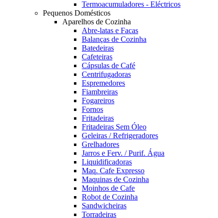
Termoacumuladores - Eléctricos
Pequenos Domésticos
Aparelhos de Cozinha
Abre-latas e Facas
Balanças de Cozinha
Batedeiras
Cafeteiras
Cápsulas de Café
Centrifugadoras
Espremedores
Fiambreiras
Fogareiros
Fornos
Fritadeiras
Fritadeiras Sem Óleo
Geleiras / Refrigeradores
Grelhadores
Jarros e Ferv. / Purif. Água
Liquidificadoras
Maq. Cafe Expresso
Maquinas de Cozinha
Moinhos de Cafe
Robot de Cozinha
Sandwicheiras
Torradeiras