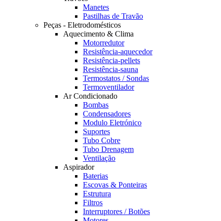
Manetes
Pastilhas de Travão
Peças - Eletrodomésticos
Aquecimento & Clima
Motorredutor
Resistência-aquecedor
Resistência-pellets
Resistência-sauna
Termostatos / Sondas
Termoventilador
Ar Condicionado
Bombas
Condensadores
Modulo Eletrónico
Suportes
Tubo Cobre
Tubo Drenagem
Ventilação
Aspirador
Baterias
Escovas & Ponteiras
Estrutura
Filtros
Interruptores / Botões
Motores