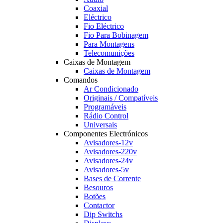
Coaxial
Eléctrico
Fio Eléctrico
Fio Para Bobinagem
Para Montagens
Telecomunições
Caixas de Montagem
Caixas de Montagem
Comandos
Ar Condicionado
Originais / Compatíveis
Programáveis
Rádio Control
Universais
Componentes Electrónicos
Avisadores-12v
Avisadores-220v
Avisadores-24v
Avisadores-5v
Bases de Corrente
Besouros
Botões
Contactor
Dip Switchs