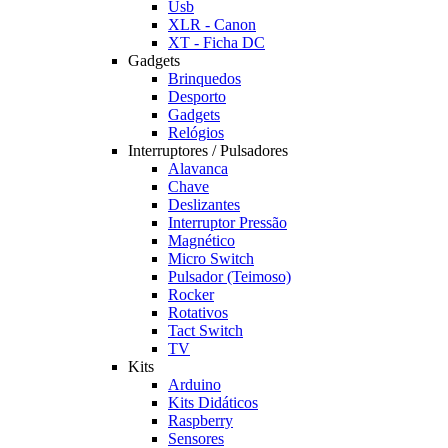
Usb
XLR - Canon
XT - Ficha DC
Gadgets
Brinquedos
Desporto
Gadgets
Relógios
Interruptores / Pulsadores
Alavanca
Chave
Deslizantes
Interruptor Pressão
Magnético
Micro Switch
Pulsador (Teimoso)
Rocker
Rotativos
Tact Switch
TV
Kits
Arduino
Kits Didáticos
Raspberry
Sensores