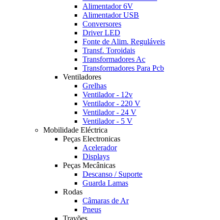
Alimentador 6V
Alimentador USB
Conversores
Driver LED
Fonte de Alim. Reguláveis
Transf. Toroidais
Transformadores Ac
Transformadores Para Pcb
Ventiladores
Grelhas
Ventilador - 12v
Ventilador - 220 V
Ventilador - 24 V
Ventilador - 5 V
Mobilidade Eléctrica
Peças Electronicas
Acelerador
Displays
Peças Mecânicas
Descanso / Suporte
Guarda Lamas
Rodas
Câmaras de Ar
Pneus
Travões