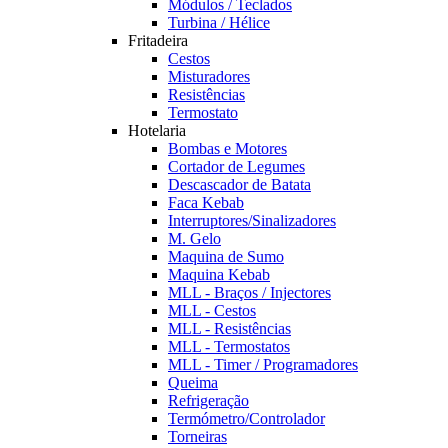
Módulos / Teclados
Turbina / Hélice
Fritadeira
Cestos
Misturadores
Resistências
Termostato
Hotelaria
Bombas e Motores
Cortador de Legumes
Descascador de Batata
Faca Kebab
Interruptores/Sinalizadores
M. Gelo
Maquina de Sumo
Maquina Kebab
MLL - Braços / Injectores
MLL - Cestos
MLL - Resistências
MLL - Termostatos
MLL - Timer / Programadores
Queima
Refrigeração
Termómetro/Controlador
Torneiras