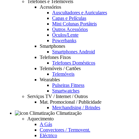
Telefones e Telemóveis
Acessórios
Auscultadores e Auriculares
Capas e Películas
Mini Colunas Portáteis
Outros Acessórios
Óculos/Lente
Powerbanks
Smartphones
Smartphones Android
Telefones Fixos
Telefones Domésticos
Telemóveis / Cartões
Telemóveis
Wearables
Pulseiras Fitness
Smartwatches
Serviços TV / Internet / Outros
Mat. Promocional / Publicidade
Merchandising / Brindes
Climatização
Aquecimento
A Gás
Convectores / Termovent.
Eléctrico