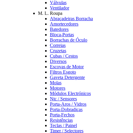
Válvulas
Ventilador
M. L. Roupa
Abraçadeiras Borracha
Amortecedores
Batedores
Bloca-Portas
Borrachas de Óculo
Correias
Cruzetas
Cubas / Cestos
Diversos
Escovas de Motor
Filtros Esgoto
Gaveta Detergente
Molas
Motores
Módulos Electrónicos
Ntc / Sensores
Porta-Aros / Vidros
Porta-Dobradiças
Porta-Fechos
Resistências
Teclas / Painel
Timer / Selectores