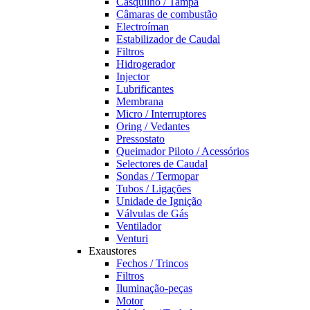
Casquilho / Tampa
Câmaras de combustão
Electroíman
Estabilizador de Caudal
Filtros
Hidrogerador
Injector
Lubrificantes
Membrana
Micro / Interruptores
Oring / Vedantes
Pressostato
Queimador Piloto / Acessórios
Selectores de Caudal
Sondas / Termopar
Tubos / Ligações
Unidade de Ignição
Válvulas de Gás
Ventilador
Venturi
Exaustores
Fechos / Trincos
Filtros
Iluminação-peças
Motor