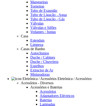
Mangueiras
Torneiras
Tubo de Exaustão
Tubo de Ligação - Agua
Tubo de Ligação - Gás
Válvulas
Válvulas e Sifões
Vedantes / Juntas
Casa
Estendais
Limpeza
Casas de Banho
Autoclismos
Duche / Cabines
Duche / Chuveiros
Espelhos
Extractor de Ar
Misturadoras
Eletrónica / Acessórios
Acessórios - Diversos
Acessórios e Baterias
Acessórios
Adaptadores Eléctricos
Baterias
Lampadas