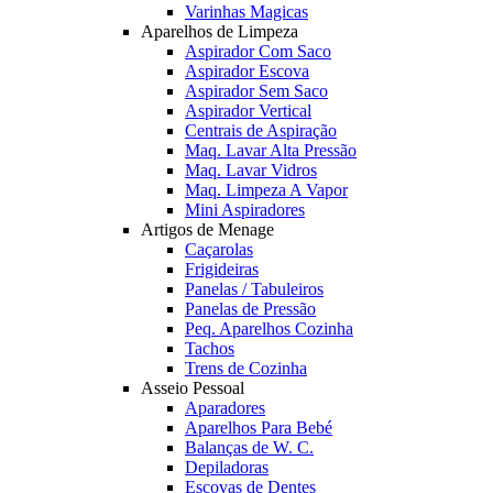
Varinhas Magicas
Aparelhos de Limpeza
Aspirador Com Saco
Aspirador Escova
Aspirador Sem Saco
Aspirador Vertical
Centrais de Aspiração
Maq. Lavar Alta Pressão
Maq. Lavar Vidros
Maq. Limpeza A Vapor
Mini Aspiradores
Artigos de Menage
Caçarolas
Frigideiras
Panelas / Tabuleiros
Panelas de Pressão
Peq. Aparelhos Cozinha
Tachos
Trens de Cozinha
Asseio Pessoal
Aparadores
Aparelhos Para Bebé
Balanças de W. C.
Depiladoras
Escovas de Dentes