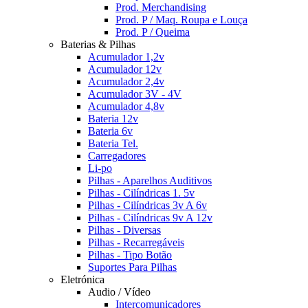
Prod. Merchandising
Prod. P / Maq. Roupa e Louça
Prod. P / Queima
Baterias & Pilhas
Acumulador 1,2v
Acumulador 12v
Acumulador 2,4v
Acumulador 3V - 4V
Acumulador 4,8v
Bateria 12v
Bateria 6v
Bateria Tel.
Carregadores
Li-po
Pilhas - Aparelhos Auditivos
Pilhas - Cilíndricas 1. 5v
Pilhas - Cilíndricas 3v A 6v
Pilhas - Cilíndricas 9v A 12v
Pilhas - Diversas
Pilhas - Recarregáveis
Pilhas - Tipo Botão
Suportes Para Pilhas
Eletrónica
Audio / Vídeo
Intercomunicadores