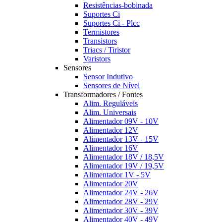
Resistências-bobinada
Suportes Ci
Suportes Ci - Plcc
Termistores
Transistors
Triacs / Tiristor
Varistors
Sensores
Sensor Indutivo
Sensores de Nível
Transformadores / Fontes
Alim. Reguláveis
Alim. Universais
Alimentador 09V - 10V
Alimentador 12V
Alimentador 13V - 15V
Alimentador 16V
Alimentador 18V / 18,5V
Alimentador 19V / 19,5V
Alimentador 1V - 5V
Alimentador 20V
Alimentador 24V - 26V
Alimentador 28V - 29V
Alimentador 30V - 39V
Alimentador 40V - 49V