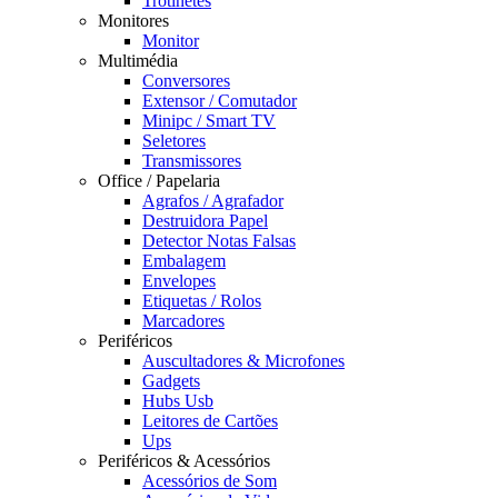
Trotinetes
Monitores
Monitor
Multimédia
Conversores
Extensor / Comutador
Minipc / Smart TV
Seletores
Transmissores
Office / Papelaria
Agrafos / Agrafador
Destruidora Papel
Detector Notas Falsas
Embalagem
Envelopes
Etiquetas / Rolos
Marcadores
Periféricos
Auscultadores & Microfones
Gadgets
Hubs Usb
Leitores de Cartões
Ups
Periféricos & Acessórios
Acessórios de Som