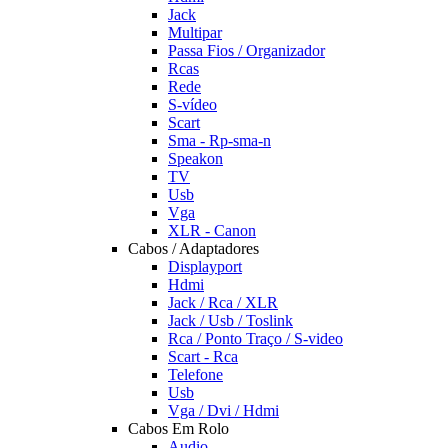
Jack
Multipar
Passa Fios / Organizador
Rcas
Rede
S-vídeo
Scart
Sma - Rp-sma-n
Speakon
TV
Usb
Vga
XLR - Canon
Cabos / Adaptadores
Displayport
Hdmi
Jack / Rca / XLR
Jack / Usb / Toslink
Rca / Ponto Traço / S-video
Scart - Rca
Telefone
Usb
Vga / Dvi / Hdmi
Cabos Em Rolo
Audio