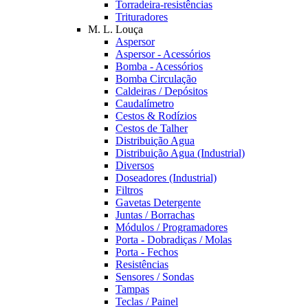
Torradeira-resistências
Trituradores
M. L. Louça
Aspersor
Aspersor - Acessórios
Bomba - Acessórios
Bomba Circulação
Caldeiras / Depósitos
Caudalímetro
Cestos & Rodízios
Cestos de Talher
Distribuição Agua
Distribuição Agua (Industrial)
Diversos
Doseadores (Industrial)
Filtros
Gavetas Detergente
Juntas / Borrachas
Módulos / Programadores
Porta - Dobradiças / Molas
Porta - Fechos
Resistências
Sensores / Sondas
Tampas
Teclas / Painel