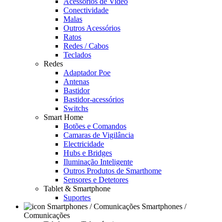
Acessórios de Video
Conectividade
Malas
Outros Acessórios
Ratos
Redes / Cabos
Teclados
Redes
Adaptador Poe
Antenas
Bastidor
Bastidor-acessórios
Switchs
Smart Home
Botões e Comandos
Camaras de Vigilância
Electricidade
Hubs e Bridges
Iluminação Inteligente
Outros Produtos de Smarthome
Sensores e Detetores
Tablet & Smartphone
Suportes
Smartphones /
Comunicações