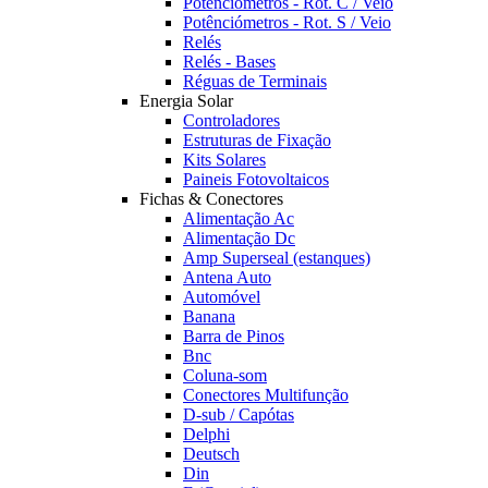
Potênciómetros - Rot. C / Veio
Potênciómetros - Rot. S / Veio
Relés
Relés - Bases
Réguas de Terminais
Energia Solar
Controladores
Estruturas de Fixação
Kits Solares
Paineis Fotovoltaicos
Fichas & Conectores
Alimentação Ac
Alimentação Dc
Amp Superseal (estanques)
Antena Auto
Automóvel
Banana
Barra de Pinos
Bnc
Coluna-som
Conectores Multifunção
D-sub / Capótas
Delphi
Deutsch
Din