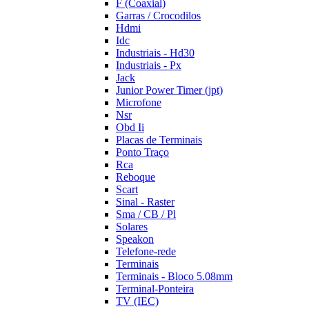
F (Coaxial)
Garras / Crocodilos
Hdmi
Idc
Industriais - Hd30
Industriais - Px
Jack
Junior Power Timer (jpt)
Microfone
Nsr
Obd Ii
Placas de Terminais
Ponto Traço
Rca
Reboque
Scart
Sinal - Raster
Sma / CB / Pl
Solares
Speakon
Telefone-rede
Terminais
Terminais - Bloco 5.08mm
Terminal-Ponteira
TV (IEC)