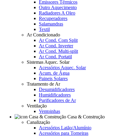
Emissores Térmicos
Outro Aquecimento
Radiadores A Oleo
Recuperadores
Salamandras
Textil
Ar Condicionado
Ar Cond. Com Split
Ar Cond. Inverter
Ar Cond. Multi-split
Ar Cond. Portatil
Sistemas Aquec. Solar
Acessórios Aquec. Solar
Acum. de Água
Paineis Solares
Tratamento de Ar
Desumidificadores
Humidificadores
Purificadores de Ar
Ventilação
Ventoinhas
Casa & Construção
Canalização
Acessórios Latão/Alumínio
Acessórios para Torneiras