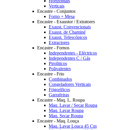
Horizontais
Verticais
Encastre - Conjuntos
Forno + Mesa
Encastre - Exaustor / Extratores
Exaust. Convencionais
Exaust. de Chaminé
Exaust. Telescópicos
Extractores
Encastre - Fornos
Independentes - Eléctricos
Independentes C / Gás
Piroliticos
Polivalentes
Encastre - Frio
Combinados
Congeladores Verticais
Frigorificos
Garrafeiras
Encastre - Maq. L. Roupa
Maq. Lavar / Secar Roupa
Maq. Lavar Roupa
Maq. Secar Roupa
Encastre - Maq. Louça
Maq. Lavar Louça 45 Cm