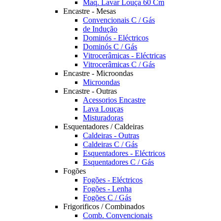
Maq. Lavar Louça 60 Cm
Encastre - Mesas
Convencionais C / Gás
de Indução
Dominós - Eléctricos
Dominós C / Gás
Vitrocerâmicas - Eléctricas
Vitrocerâmicas C / Gás
Encastre - Microondas
Microondas
Encastre - Outras
Acessorios Encastre
Lava Louças
Misturadoras
Esquentadores / Caldeiras
Caldeiras - Outras
Caldeiras C / Gás
Esquentadores - Eléctricos
Esquentadores C / Gás
Fogões
Fogões - Eléctricos
Fogões - Lenha
Fogões C / Gás
Frigorificos / Combinados
Comb. Convencionais