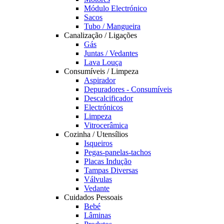
Módulo Electrónico
Sacos
Tubo / Mangueira
Canalização / Ligações
Gás
Juntas / Vedantes
Lava Louça
Consumíveis / Limpeza
Aspirador
Depuradores - Consumíveis
Descalcificador
Electrónicos
Limpeza
Vitrocerâmica
Cozinha / Utensílios
Isqueiros
Pegas-panelas-tachos
Placas Indução
Tampas Diversas
Válvulas
Vedante
Cuidados Pessoais
Bebé
Lâminas