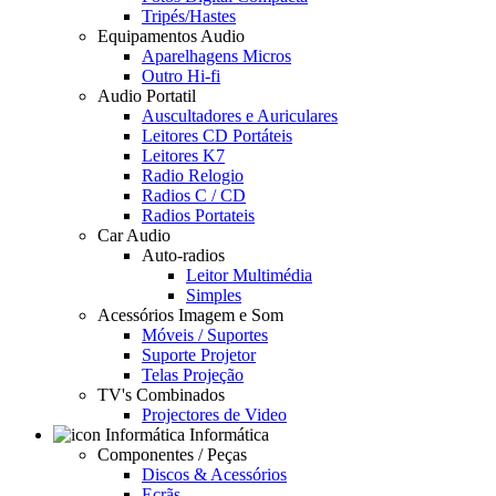
Tripés/Hastes
Equipamentos Audio
Aparelhagens Micros
Outro Hi-fi
Audio Portatil
Auscultadores e Auriculares
Leitores CD Portáteis
Leitores K7
Radio Relogio
Radios C / CD
Radios Portateis
Car Audio
Auto-radios
Leitor Multimédia
Simples
Acessórios Imagem e Som
Móveis / Suportes
Suporte Projetor
Telas Projeção
TV's Combinados
Projectores de Video
Informática
Componentes / Peças
Discos & Acessórios
Ecrãs