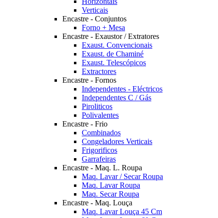
Horizontais
Verticais
Encastre - Conjuntos
Forno + Mesa
Encastre - Exaustor / Extratores
Exaust. Convencionais
Exaust. de Chaminé
Exaust. Telescópicos
Extractores
Encastre - Fornos
Independentes - Eléctricos
Independentes C / Gás
Piroliticos
Polivalentes
Encastre - Frio
Combinados
Congeladores Verticais
Frigorificos
Garrafeiras
Encastre - Maq. L. Roupa
Maq. Lavar / Secar Roupa
Maq. Lavar Roupa
Maq. Secar Roupa
Encastre - Maq. Louça
Maq. Lavar Louça 45 Cm