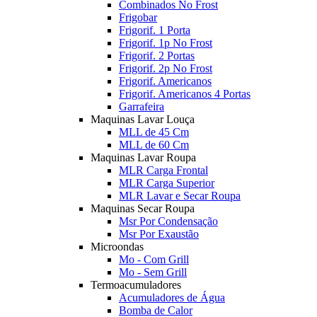
Combinados No Frost
Frigobar
Frigorif. 1 Porta
Frigorif. 1p No Frost
Frigorif. 2 Portas
Frigorif. 2p No Frost
Frigorif. Americanos
Frigorif. Americanos 4 Portas
Garrafeira
Maquinas Lavar Louça
MLL de 45 Cm
MLL de 60 Cm
Maquinas Lavar Roupa
MLR Carga Frontal
MLR Carga Superior
MLR Lavar e Secar Roupa
Maquinas Secar Roupa
Msr Por Condensação
Msr Por Exaustão
Microondas
Mo - Com Grill
Mo - Sem Grill
Termoacumuladores
Acumuladores de Água
Bomba de Calor