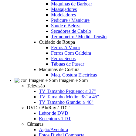
Maquinas de Barbear
Massajadores
Modeladores
Pedicure / Manicure
Saúde e Beleza
Secadores de Cabelo
Termometro / Medid. Tensão
Cuidado de Roupa
Ferros A Vapor
Ferros Com Caldeira
Ferros Secos
Tábuas de Passar
Maquinas de Costura
Maq. Costura Electricas
Imagem e Som
Televisão
TV Tamanho Pequeno: ≤ 37"
TV Tamanho Médio: 38" a 45"
TV Tamanho Grande: ≥ 46"
DVD / BluRay / TDT
Leitor de DVD
Receptores TDT
Câmaras
Ação/Aventura
Fotos Digital Compacta