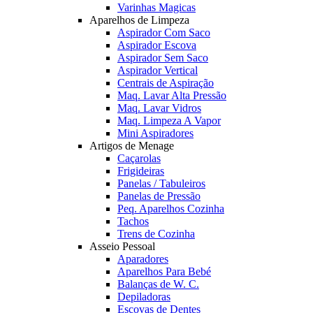
Varinhas Magicas
Aparelhos de Limpeza
Aspirador Com Saco
Aspirador Escova
Aspirador Sem Saco
Aspirador Vertical
Centrais de Aspiração
Maq. Lavar Alta Pressão
Maq. Lavar Vidros
Maq. Limpeza A Vapor
Mini Aspiradores
Artigos de Menage
Caçarolas
Frigideiras
Panelas / Tabuleiros
Panelas de Pressão
Peq. Aparelhos Cozinha
Tachos
Trens de Cozinha
Asseio Pessoal
Aparadores
Aparelhos Para Bebé
Balanças de W. C.
Depiladoras
Escovas de Dentes