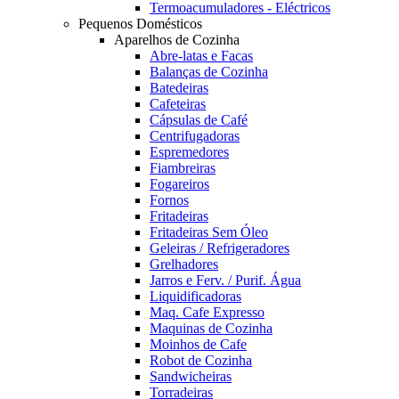
Termoacumuladores - Eléctricos
Pequenos Domésticos
Aparelhos de Cozinha
Abre-latas e Facas
Balanças de Cozinha
Batedeiras
Cafeteiras
Cápsulas de Café
Centrifugadoras
Espremedores
Fiambreiras
Fogareiros
Fornos
Fritadeiras
Fritadeiras Sem Óleo
Geleiras / Refrigeradores
Grelhadores
Jarros e Ferv. / Purif. Água
Liquidificadoras
Maq. Cafe Expresso
Maquinas de Cozinha
Moinhos de Cafe
Robot de Cozinha
Sandwicheiras
Torradeiras