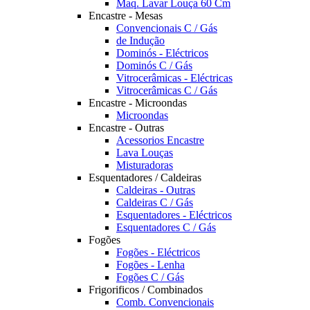
Maq. Lavar Louça 60 Cm
Encastre - Mesas
Convencionais C / Gás
de Indução
Dominós - Eléctricos
Dominós C / Gás
Vitrocerâmicas - Eléctricas
Vitrocerâmicas C / Gás
Encastre - Microondas
Microondas
Encastre - Outras
Acessorios Encastre
Lava Louças
Misturadoras
Esquentadores / Caldeiras
Caldeiras - Outras
Caldeiras C / Gás
Esquentadores - Eléctricos
Esquentadores C / Gás
Fogões
Fogões - Eléctricos
Fogões - Lenha
Fogões C / Gás
Frigorificos / Combinados
Comb. Convencionais