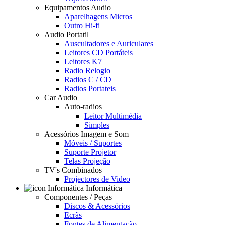
Equipamentos Audio
Aparelhagens Micros
Outro Hi-fi
Audio Portatil
Auscultadores e Auriculares
Leitores CD Portáteis
Leitores K7
Radio Relogio
Radios C / CD
Radios Portateis
Car Audio
Auto-radios
Leitor Multimédia
Simples
Acessórios Imagem e Som
Móveis / Suportes
Suporte Projetor
Telas Projeção
TV's Combinados
Projectores de Video
Informática
Componentes / Peças
Discos & Acessórios
Ecrãs
Fontes de Alimentação