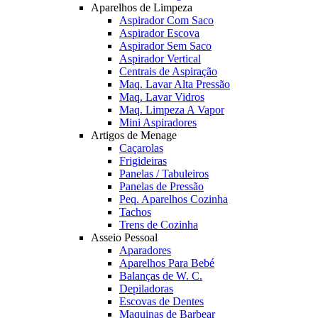
Aparelhos de Limpeza
Aspirador Com Saco
Aspirador Escova
Aspirador Sem Saco
Aspirador Vertical
Centrais de Aspiração
Maq. Lavar Alta Pressão
Maq. Lavar Vidros
Maq. Limpeza A Vapor
Mini Aspiradores
Artigos de Menage
Caçarolas
Frigideiras
Panelas / Tabuleiros
Panelas de Pressão
Peq. Aparelhos Cozinha
Tachos
Trens de Cozinha
Asseio Pessoal
Aparadores
Aparelhos Para Bebé
Balanças de W. C.
Depiladoras
Escovas de Dentes
Maquinas de Barbear