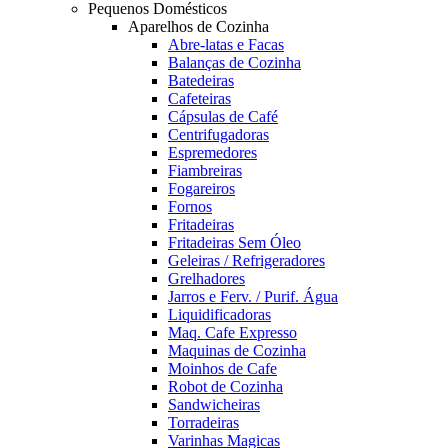
Pequenos Domésticos
Aparelhos de Cozinha
Abre-latas e Facas
Balanças de Cozinha
Batedeiras
Cafeteiras
Cápsulas de Café
Centrifugadoras
Espremedores
Fiambreiras
Fogareiros
Fornos
Fritadeiras
Fritadeiras Sem Óleo
Geleiras / Refrigeradores
Grelhadores
Jarros e Ferv. / Purif. Água
Liquidificadoras
Maq. Cafe Expresso
Maquinas de Cozinha
Moinhos de Cafe
Robot de Cozinha
Sandwicheiras
Torradeiras
Varinhas Magicas