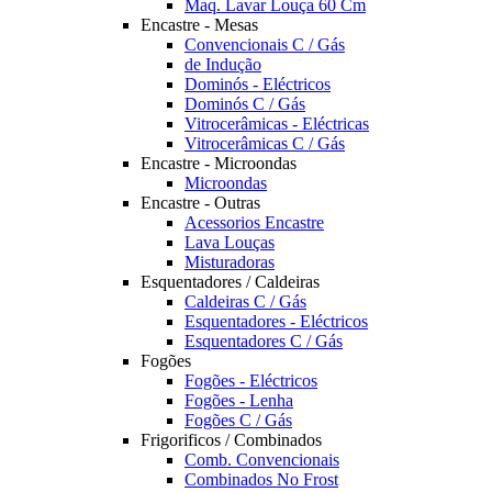
Maq. Lavar Louça 60 Cm
Encastre - Mesas
Convencionais C / Gás
de Indução
Dominós - Eléctricos
Dominós C / Gás
Vitrocerâmicas - Eléctricas
Vitrocerâmicas C / Gás
Encastre - Microondas
Microondas
Encastre - Outras
Acessorios Encastre
Lava Louças
Misturadoras
Esquentadores / Caldeiras
Caldeiras C / Gás
Esquentadores - Eléctricos
Esquentadores C / Gás
Fogões
Fogões - Eléctricos
Fogões - Lenha
Fogões C / Gás
Frigorificos / Combinados
Comb. Convencionais
Combinados No Frost