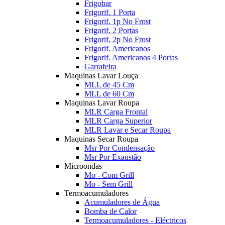
Frigobar
Frigorif. 1 Porta
Frigorif. 1p No Frost
Frigorif. 2 Portas
Frigorif. 2p No Frost
Frigorif. Americanos
Frigorif. Americanos 4 Portas
Garrafeira
Maquinas Lavar Louça
MLL de 45 Cm
MLL de 60 Cm
Maquinas Lavar Roupa
MLR Carga Frontal
MLR Carga Superior
MLR Lavar e Secar Roupa
Maquinas Secar Roupa
Msr Por Condensação
Msr Por Exaustão
Microondas
Mo - Com Grill
Mo - Sem Grill
Termoacumuladores
Acumuladores de Água
Bomba de Calor
Termoacumuladores - Eléctricos