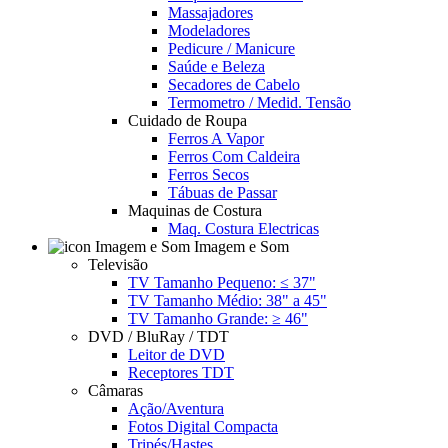
Massajadores
Modeladores
Pedicure / Manicure
Saúde e Beleza
Secadores de Cabelo
Termometro / Medid. Tensão
Cuidado de Roupa
Ferros A Vapor
Ferros Com Caldeira
Ferros Secos
Tábuas de Passar
Maquinas de Costura
Maq. Costura Electricas
Imagem e Som
Televisão
TV Tamanho Pequeno: ≤ 37"
TV Tamanho Médio: 38" a 45"
TV Tamanho Grande: ≥ 46"
DVD / BluRay / TDT
Leitor de DVD
Receptores TDT
Câmaras
Ação/Aventura
Fotos Digital Compacta
Tripés/Hastes