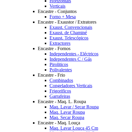
Horizontais
Verticais
Encastre - Conjuntos
Forno + Mesa
Encastre - Exaustor / Extratores
Exaust. Convencionais
Exaust. de Chaminé
Exaust. Telescópicos
Extractores
Encastre - Fornos
Independentes - Eléctricos
Independentes C / Gás
Piroliticos
Polivalentes
Encastre - Frio
Combinados
Congeladores Verticais
Frigorificos
Garrafeiras
Encastre - Maq. L. Roupa
Maq. Lavar / Secar Roupa
Maq. Lavar Roupa
Maq. Secar Roupa
Encastre - Maq. Louça
Maq. Lavar Louça 45 Cm