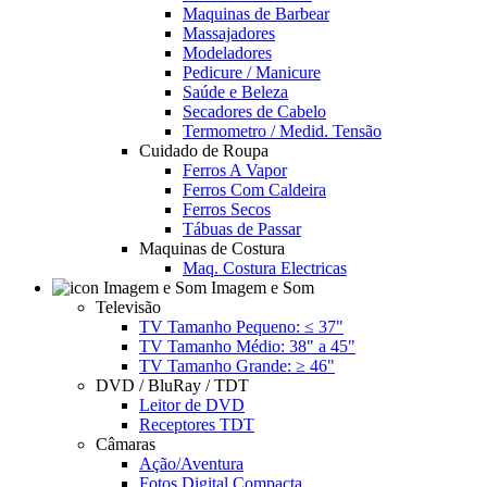
Maquinas de Barbear
Massajadores
Modeladores
Pedicure / Manicure
Saúde e Beleza
Secadores de Cabelo
Termometro / Medid. Tensão
Cuidado de Roupa
Ferros A Vapor
Ferros Com Caldeira
Ferros Secos
Tábuas de Passar
Maquinas de Costura
Maq. Costura Electricas
Imagem e Som
Televisão
TV Tamanho Pequeno: ≤ 37"
TV Tamanho Médio: 38" a 45"
TV Tamanho Grande: ≥ 46"
DVD / BluRay / TDT
Leitor de DVD
Receptores TDT
Câmaras
Ação/Aventura
Fotos Digital Compacta