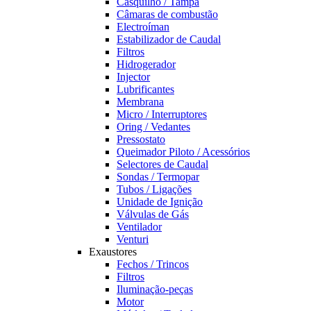
Casquilho / Tampa
Câmaras de combustão
Electroíman
Estabilizador de Caudal
Filtros
Hidrogerador
Injector
Lubrificantes
Membrana
Micro / Interruptores
Oring / Vedantes
Pressostato
Queimador Piloto / Acessórios
Selectores de Caudal
Sondas / Termopar
Tubos / Ligações
Unidade de Ignição
Válvulas de Gás
Ventilador
Venturi
Exaustores
Fechos / Trincos
Filtros
Iluminação-peças
Motor