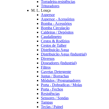
Torradeira-resistências
Trituradores
M. L. Louça
Aspersor
Aspersor - Acessórios
Bomba - Acessórios
Bomba Circulação
Caldeiras / Depósitos
Caudalímetro
Cestos & Rodízios
Cestos de Talher
Distribuição Agua
Distribuição Agua (Industrial)
Diversos
Doseadores (Industrial)
Filtros
Gavetas Detergente
Juntas / Borrachas
Módulos / Programadores
Porta - Dobradiças / Molas
Porta - Fechos
Resistências
Sensores / Sondas
Tampas
Teclas / Painel