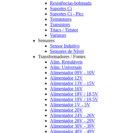
Resistências-bobinada
Suportes Ci
Suportes Ci - Plcc
Termistores
Transistors
Triacs / Tiristor
Varistors
Sensores
Sensor Indutivo
Sensores de Nível
Transformadores / Fontes
Alim. Reguláveis
Alim. Universais
Alimentador 09V - 10V
Alimentador 12V
Alimentador 13V - 15V
Alimentador 16V
Alimentador 18V / 18,5V
Alimentador 19V / 19,5V
Alimentador 1V - 5V
Alimentador 20V
Alimentador 24V - 26V
Alimentador 28V - 29V
Alimentador 30V - 39V
Alimentador 40V - 49V