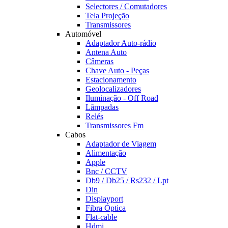
Selectores / Comutadores
Tela Projeção
Transmissores
Automóvel
Adaptador Auto-rádio
Antena Auto
Câmeras
Chave Auto - Peças
Estacionamento
Geolocalizadores
Iluminação - Off Road
Lâmpadas
Relés
Transmissores Fm
Cabos
Adaptador de Viagem
Alimentação
Apple
Bnc / CCTV
Db9 / Db25 / Rs232 / Lpt
Din
Displayport
Fibra Óptica
Flat-cable
Hdmi