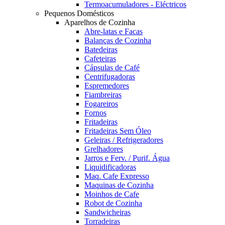
Termoacumuladores - Eléctricos
Pequenos Domésticos
Aparelhos de Cozinha
Abre-latas e Facas
Balanças de Cozinha
Batedeiras
Cafeteiras
Cápsulas de Café
Centrifugadoras
Espremedores
Fiambreiras
Fogareiros
Fornos
Fritadeiras
Fritadeiras Sem Óleo
Geleiras / Refrigeradores
Grelhadores
Jarros e Ferv. / Purif. Água
Liquidificadoras
Maq. Cafe Expresso
Maquinas de Cozinha
Moinhos de Cafe
Robot de Cozinha
Sandwicheiras
Torradeiras