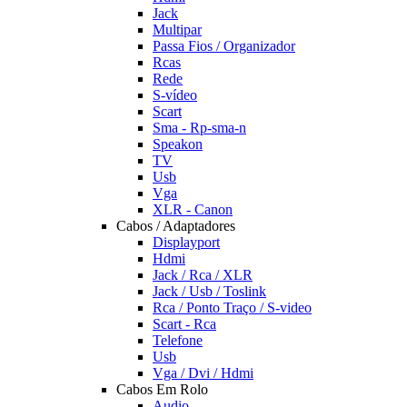
Jack
Multipar
Passa Fios / Organizador
Rcas
Rede
S-vídeo
Scart
Sma - Rp-sma-n
Speakon
TV
Usb
Vga
XLR - Canon
Cabos / Adaptadores
Displayport
Hdmi
Jack / Rca / XLR
Jack / Usb / Toslink
Rca / Ponto Traço / S-video
Scart - Rca
Telefone
Usb
Vga / Dvi / Hdmi
Cabos Em Rolo
Audio