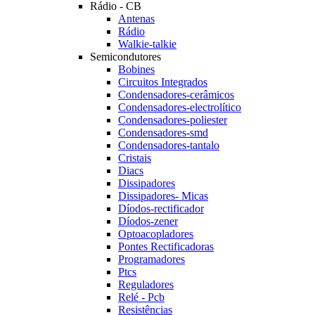
Rádio - CB
Antenas
Rádio
Walkie-talkie
Semicondutores
Bobines
Circuitos Integrados
Condensadores-cerâmicos
Condensadores-electrolítico
Condensadores-poliester
Condensadores-smd
Condensadores-tantalo
Cristais
Diacs
Dissipadores
Dissipadores- Micas
Díodos-rectificador
Díodos-zener
Optoacopladores
Pontes Rectificadoras
Programadores
Ptcs
Reguladores
Relé - Pcb
Resistências