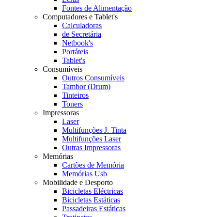
Fontes de Alimentação
Computadores e Tablet's
Calculadoras
de Secretária
Netbook's
Portáteis
Tablet's
Consumíveis
Outros Consumíveis
Tambor (Drum)
Tinteiros
Toners
Impressoras
Laser
Multifunções J. Tinta
Multifunções Laser
Outras Impressoras
Memórias
Cartões de Memória
Memórias Usb
Mobilidade e Desporto
Bicicletas Eléctricas
Bicicletas Estáticas
Passadeiras Estáticas