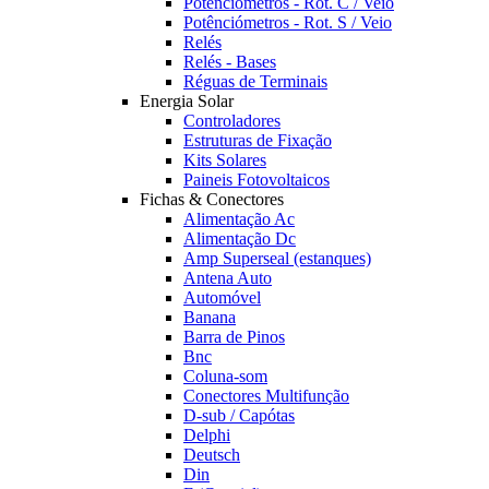
Potênciómetros - Rot. C / Veio
Potênciómetros - Rot. S / Veio
Relés
Relés - Bases
Réguas de Terminais
Energia Solar
Controladores
Estruturas de Fixação
Kits Solares
Paineis Fotovoltaicos
Fichas & Conectores
Alimentação Ac
Alimentação Dc
Amp Superseal (estanques)
Antena Auto
Automóvel
Banana
Barra de Pinos
Bnc
Coluna-som
Conectores Multifunção
D-sub / Capótas
Delphi
Deutsch
Din