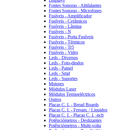
Displays
Fontes Sonoras - Altifalantes
Fontes Sonoras - Microfones
Fusíveis - Amplificador
Fusíveis - Cerâmicos
Fusíveis - Lâmina
Fusíveis - N
Fusíveis - Porta Fusíveis
Fusíveis - Térmicos
Fusíveis - Tr5
Fusíveis - Vidro
Leds - Diversos
Leds - Foto-diodos
Leds - Painel
Leds - Smd
Leds - Suportes
Motores
Módulos Laser
Módulos Termoeléctricos
Outros
Placas C. I. - Bread Boards
Placas C. I. - Ferram. / Liquidos
Placas C. I. - Placas C. I. -pcb
Potênciómetros - Deslizantes
Potênciómetros - Multi-volta