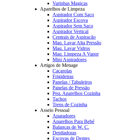
Varinhas Magicas
Aparelhos de Limpeza
Aspirador Com Saco
Aspirador Escova
Aspirador Sem Saco
Aspirador Vertical
Centrais de Aspiração
Maq. Lavar Alta Pressão
Maq. Lavar Vidros
Maq. Limpeza A Vapor
Mini Aspiradores
Artigos de Menage
Caçarolas
Frigideiras
Panelas / Tabuleiros
Panelas de Pressão
Peq. Aparelhos Cozinha
Tachos
Trens de Cozinha
Asseio Pessoal
Aparadores
Aparelhos Para Bebé
Balanças de W. C.
Depiladoras
Escovas de Dentes