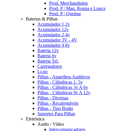
Prod. Merchandising
Prod. P / Maq. Roupa e Louça
Prod. P / Queima
Baterias & Pilhas
Acumulador 1,2v
Acumulador 12v
Acumulador 2,4v
Acumulador 3V - 4V
Acumulador 4,8v
Bateria 12v
Bateria 6v
Bateria Tel.
Carregadores
Li-po
Pilhas - Aparelhos Auditivos
Pilhas - Cilíndricas 1. 5v
Pilhas - Cilíndricas 3v A 6v
Pilhas - Cilíndricas 9v A 12v
Pilhas - Diversas
Pilhas - Recarregáveis
Pilhas - Tipo Botão
Suportes Para Pilhas
Eletrónica
Audio / Vídeo
Intercomunicadores