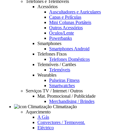
Telefones e Telemóveis
Acessórios
Auscultadores e Auriculares
Capas e Películas
Mini Colunas Portáteis
Outros Acessórios
Óculos/Lente
Powerbanks
Smartphones
Smartphones Android
Telefones Fixos
Telefones Domésticos
Telemóveis / Cartões
Telemóveis
Wearables
Pulseiras Fitness
Smartwatches
Serviços TV / Internet / Outros
Mat. Promocional / Publicidade
Merchandising / Brindes
Climatização
Aquecimento
A Gás
Convectores / Termovent.
Eléctrico