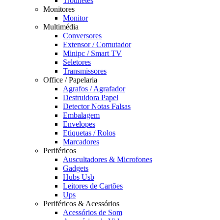
Trotinetes
Monitores
Monitor
Multimédia
Conversores
Extensor / Comutador
Minipc / Smart TV
Seletores
Transmissores
Office / Papelaria
Agrafos / Agrafador
Destruidora Papel
Detector Notas Falsas
Embalagem
Envelopes
Etiquetas / Rolos
Marcadores
Periféricos
Auscultadores & Microfones
Gadgets
Hubs Usb
Leitores de Cartões
Ups
Periféricos & Acessórios
Acessórios de Som