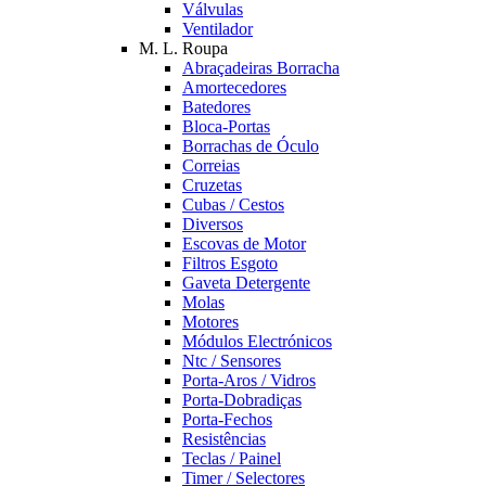
Válvulas
Ventilador
M. L. Roupa
Abraçadeiras Borracha
Amortecedores
Batedores
Bloca-Portas
Borrachas de Óculo
Correias
Cruzetas
Cubas / Cestos
Diversos
Escovas de Motor
Filtros Esgoto
Gaveta Detergente
Molas
Motores
Módulos Electrónicos
Ntc / Sensores
Porta-Aros / Vidros
Porta-Dobradiças
Porta-Fechos
Resistências
Teclas / Painel
Timer / Selectores