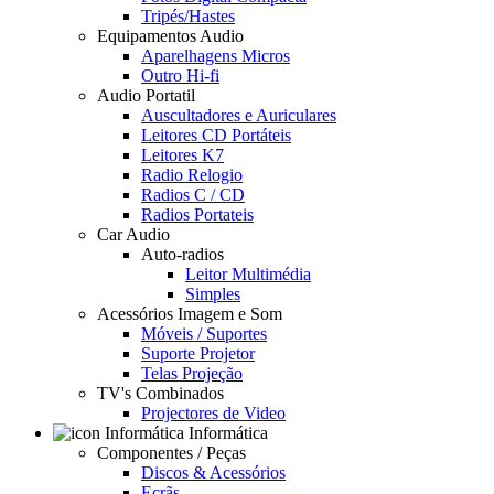
Tripés/Hastes
Equipamentos Audio
Aparelhagens Micros
Outro Hi-fi
Audio Portatil
Auscultadores e Auriculares
Leitores CD Portáteis
Leitores K7
Radio Relogio
Radios C / CD
Radios Portateis
Car Audio
Auto-radios
Leitor Multimédia
Simples
Acessórios Imagem e Som
Móveis / Suportes
Suporte Projetor
Telas Projeção
TV's Combinados
Projectores de Video
Informática
Componentes / Peças
Discos & Acessórios
Ecrãs