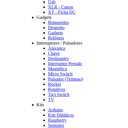
Usb
XLR - Canon
XT - Ficha DC
Gadgets
Brinquedos
Desporto
Gadgets
Relógios
Interruptores / Pulsadores
Alavanca
Chave
Deslizantes
Interruptor Pressão
Magnético
Micro Switch
Pulsador (Teimoso)
Rocker
Rotativos
Tact Switch
TV
Kits
Arduino
Kits Didáticos
Raspberry
Sensores