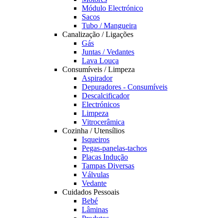
Módulo Electrónico
Sacos
Tubo / Mangueira
Canalização / Ligações
Gás
Juntas / Vedantes
Lava Louça
Consumíveis / Limpeza
Aspirador
Depuradores - Consumíveis
Descalcificador
Electrónicos
Limpeza
Vitrocerâmica
Cozinha / Utensílios
Isqueiros
Pegas-panelas-tachos
Placas Indução
Tampas Diversas
Válvulas
Vedante
Cuidados Pessoais
Bebé
Lâminas