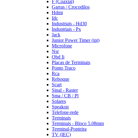
F (Coaxial)
Garras / Crocodilos
Hdmi
Idc
Industriais - Hd30
Industriais - Px
Jack
Junior Power Timer (jpt)
Microfone
Nsr
Obd Ii
Placas de Terminais
Ponto Traço
Rca
Reboque
Scart
Sinal - Raster
Sma / CB / Pl
Solares
Speakon
Telefone-rede
Terminais
Terminais - Bloco 5.08mm
Terminal-Ponteira
TV (IEC)