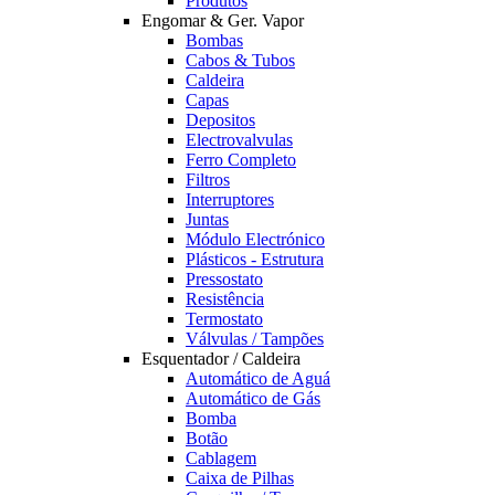
Produtos
Engomar & Ger. Vapor
Bombas
Cabos & Tubos
Caldeira
Capas
Depositos
Electrovalvulas
Ferro Completo
Filtros
Interruptores
Juntas
Módulo Electrónico
Plásticos - Estrutura
Pressostato
Resistência
Termostato
Válvulas / Tampões
Esquentador / Caldeira
Automático de Aguá
Automático de Gás
Bomba
Botão
Cablagem
Caixa de Pilhas