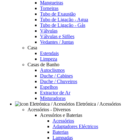
Mangueiras
Torneiras
Tubo de Exaustão
Tubo de Ligação - Agua
Tubo de Ligação - Gás
Válvulas
Válvulas e Sifões
Vedantes / Juntas
Casa
Estendais
Limpeza
Casas de Banho
Autoclismos
Duche / Cabines
Duche / Chuveiros
Espelhos
Extractor de Ar
Misturadoras
Eletrónica / Acessórios
Acessórios - Diversos
Acessórios e Baterias
Acessórios
Adaptadores Eléctricos
Baterias
Lampadas