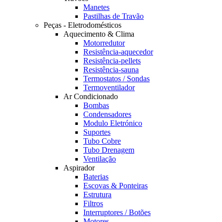
Manetes
Pastilhas de Travão
Peças - Eletrodomésticos
Aquecimento & Clima
Motorredutor
Resistência-aquecedor
Resistência-pellets
Resistência-sauna
Termostatos / Sondas
Termoventilador
Ar Condicionado
Bombas
Condensadores
Modulo Eletrónico
Suportes
Tubo Cobre
Tubo Drenagem
Ventilação
Aspirador
Baterias
Escovas & Ponteiras
Estrutura
Filtros
Interruptores / Botões
Motores