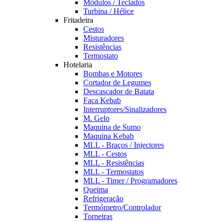
Módulos / Teclados
Turbina / Hélice
Fritadeira
Cestos
Misturadores
Resistências
Termostato
Hotelaria
Bombas e Motores
Cortador de Legumes
Descascador de Batata
Faca Kebab
Interruptores/Sinalizadores
M. Gelo
Maquina de Sumo
Maquina Kebab
MLL - Braços / Injectores
MLL - Cestos
MLL - Resistências
MLL - Termostatos
MLL - Timer / Programadores
Queima
Refrigeração
Termómetro/Controlador
Torneiras