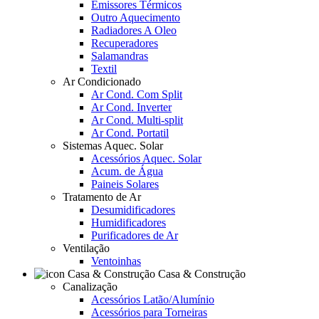
Emissores Térmicos
Outro Aquecimento
Radiadores A Oleo
Recuperadores
Salamandras
Textil
Ar Condicionado
Ar Cond. Com Split
Ar Cond. Inverter
Ar Cond. Multi-split
Ar Cond. Portatil
Sistemas Aquec. Solar
Acessórios Aquec. Solar
Acum. de Água
Paineis Solares
Tratamento de Ar
Desumidificadores
Humidificadores
Purificadores de Ar
Ventilação
Ventoinhas
Casa & Construção
Canalização
Acessórios Latão/Alumínio
Acessórios para Torneiras