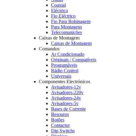
Coaxial
Eléctrico
Fio Eléctrico
Fio Para Bobinagem
Para Montagens
Telecomunições
Caixas de Montagem
Caixas de Montagem
Comandos
Ar Condicionado
Originais / Compatíveis
Programáveis
Rádio Control
Universais
Componentes Electrónicos
Avisadores-12v
Avisadores-220v
Avisadores-24v
Avisadores-5v
Bases de Corrente
Besouros
Botões
Contactor
Dip Switchs