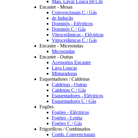
Maq. Lavar Louça 60 Cm
Encastre - Mesas
Convencionais C / Gás
de Indução
Dominós - Eléctricos
Dominós C / Gás
Vitrocerâmicas - Eléctricas
Vitrocerâmicas C / Gás
Encastre - Microondas
Microondas
Encastre - Outras
Acessorios Encastre
Lava Louças
Misturadoras
Esquentadores / Caldeiras
Caldeiras - Outras
Caldeiras C / Gás
Esquentadores - Eléctricos
Esquentadores C / Gás
Fogões
Fogões - Eléctricos
Fogões - Lenha
Fogões C / Gás
Frigorificos / Combinados
Comb. Convencionais