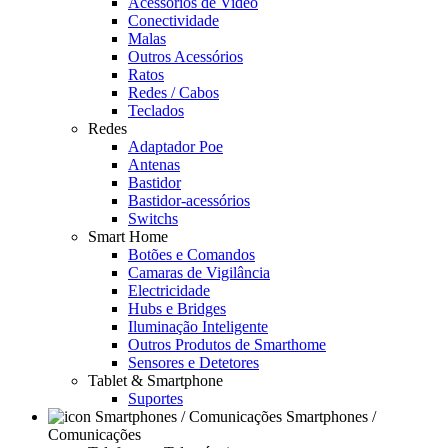
Acessórios de Video
Conectividade
Malas
Outros Acessórios
Ratos
Redes / Cabos
Teclados
Redes
Adaptador Poe
Antenas
Bastidor
Bastidor-acessórios
Switchs
Smart Home
Botões e Comandos
Camaras de Vigilância
Electricidade
Hubs e Bridges
Iluminação Inteligente
Outros Produtos de Smarthome
Sensores e Detetores
Tablet & Smartphone
Suportes
Smartphones /
Comunicações