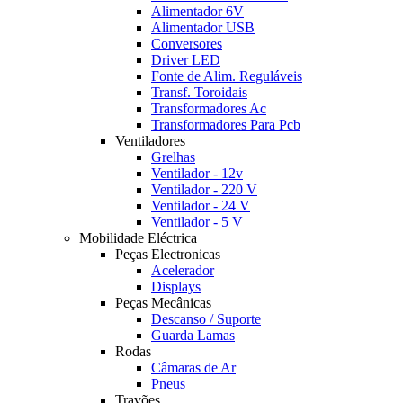
Alimentador 6V
Alimentador USB
Conversores
Driver LED
Fonte de Alim. Reguláveis
Transf. Toroidais
Transformadores Ac
Transformadores Para Pcb
Ventiladores
Grelhas
Ventilador - 12v
Ventilador - 220 V
Ventilador - 24 V
Ventilador - 5 V
Mobilidade Eléctrica
Peças Electronicas
Acelerador
Displays
Peças Mecânicas
Descanso / Suporte
Guarda Lamas
Rodas
Câmaras de Ar
Pneus
Travões