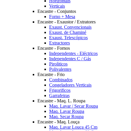
Horizontais
Verticais
Encastre - Conjuntos
Forno + Mesa
Encastre - Exaustor / Extratores
Exaust. Convencionais
Exaust. de Chaminé
Exaust. Telescópicos
Extractores
Encastre - Fornos
Independentes - Eléctricos
Independentes C / Gás
Piroliticos
Polivalentes
Encastre - Frio
Combinados
Congeladores Verticais
Frigorificos
Garrafeiras
Encastre - Maq. L. Roupa
Maq. Lavar / Secar Roupa
Maq. Lavar Roupa
Maq. Secar Roupa
Encastre - Maq. Louça
Maq. Lavar Louça 45 Cm