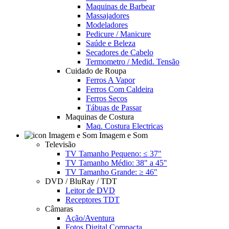
Maquinas de Barbear
Massajadores
Modeladores
Pedicure / Manicure
Saúde e Beleza
Secadores de Cabelo
Termometro / Medid. Tensão
Cuidado de Roupa
Ferros A Vapor
Ferros Com Caldeira
Ferros Secos
Tábuas de Passar
Maquinas de Costura
Maq. Costura Electricas
Imagem e Som
Televisão
TV Tamanho Pequeno: ≤ 37"
TV Tamanho Médio: 38" a 45"
TV Tamanho Grande: ≥ 46"
DVD / BluRay / TDT
Leitor de DVD
Receptores TDT
Câmaras
Ação/Aventura
Fotos Digital Compacta