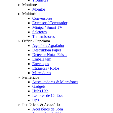
Trotinetes
Monitores
Monitor
Multimédia
Conversores
Extensor / Comutador
Minipc / Smart TV
Seletores
Transmissores
Office / Papelaria
Agrafos / Agrafador
Destruidora Papel
Detector Notas Falsas
Embalagem
Envelopes
Etiquetas / Rolos
Marcadores
Periféricos
Auscultadores & Microfones
Gadgets
Hubs Usb
Leitores de Cartões
Ups
Periféricos & Acessórios
Acessórios de Som