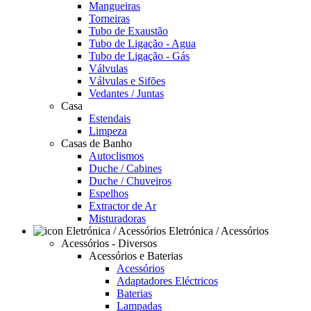
Mangueiras
Torneiras
Tubo de Exaustão
Tubo de Ligação - Agua
Tubo de Ligação - Gás
Válvulas
Válvulas e Sifões
Vedantes / Juntas
Casa
Estendais
Limpeza
Casas de Banho
Autoclismos
Duche / Cabines
Duche / Chuveiros
Espelhos
Extractor de Ar
Misturadoras
Eletrónica / Acessórios
Acessórios - Diversos
Acessórios e Baterias
Acessórios
Adaptadores Eléctricos
Baterias
Lampadas