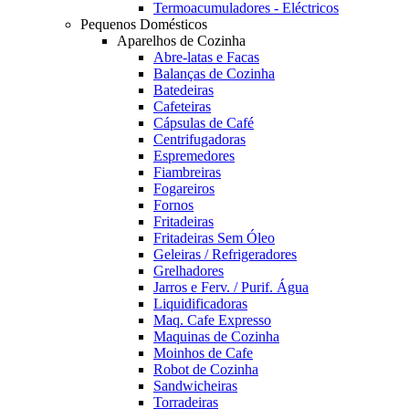
Termoacumuladores - Eléctricos
Pequenos Domésticos
Aparelhos de Cozinha
Abre-latas e Facas
Balanças de Cozinha
Batedeiras
Cafeteiras
Cápsulas de Café
Centrifugadoras
Espremedores
Fiambreiras
Fogareiros
Fornos
Fritadeiras
Fritadeiras Sem Óleo
Geleiras / Refrigeradores
Grelhadores
Jarros e Ferv. / Purif. Água
Liquidificadoras
Maq. Cafe Expresso
Maquinas de Cozinha
Moinhos de Cafe
Robot de Cozinha
Sandwicheiras
Torradeiras