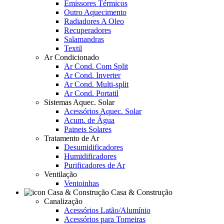
Emissores Térmicos
Outro Aquecimento
Radiadores A Oleo
Recuperadores
Salamandras
Textil
Ar Condicionado
Ar Cond. Com Split
Ar Cond. Inverter
Ar Cond. Multi-split
Ar Cond. Portatil
Sistemas Aquec. Solar
Acessórios Aquec. Solar
Acum. de Água
Paineis Solares
Tratamento de Ar
Desumidificadores
Humidificadores
Purificadores de Ar
Ventilação
Ventoinhas
Casa & Construção
Canalização
Acessórios Latão/Alumínio
Acessórios para Torneiras