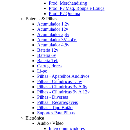
Prod. Merchandising
Prod. P / Maq. Roupa e Louça
Prod. P / Queima
Baterias & Pilhas
Acumulador 1,2v
Acumulador 12v
Acumulador 2,4v
Acumulador 3V - 4V
Acumulador 4,8v
Bateria 12v
Bateria 6v
Bateria Tel.
Carregadores
Li-po
Pilhas - Aparelhos Auditivos
Pilhas - Cilíndricas 1. 5v
Pilhas - Cilíndricas 3v A 6v
Pilhas - Cilíndricas 9v A 12v
Pilhas - Diversas
Pilhas - Recarregáveis
Pilhas - Tipo Botão
Suportes Para Pilhas
Eletrónica
Audio / Vídeo
Intercomunicadores