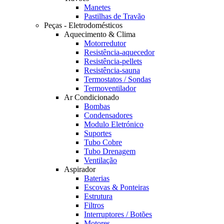
Manetes
Pastilhas de Travão
Peças - Eletrodomésticos
Aquecimento & Clima
Motorredutor
Resistência-aquecedor
Resistência-pellets
Resistência-sauna
Termostatos / Sondas
Termoventilador
Ar Condicionado
Bombas
Condensadores
Modulo Eletrónico
Suportes
Tubo Cobre
Tubo Drenagem
Ventilação
Aspirador
Baterias
Escovas & Ponteiras
Estrutura
Filtros
Interruptores / Botões
Motores