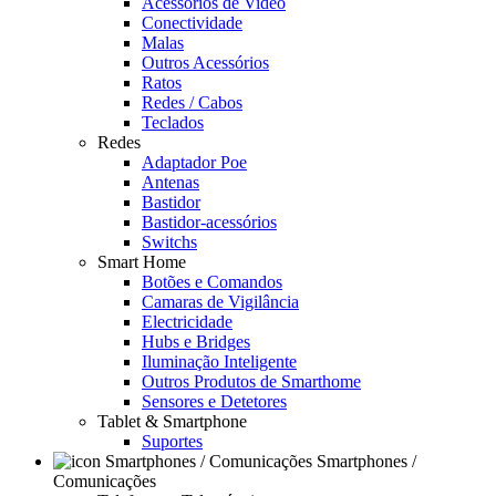
Acessórios de Video
Conectividade
Malas
Outros Acessórios
Ratos
Redes / Cabos
Teclados
Redes
Adaptador Poe
Antenas
Bastidor
Bastidor-acessórios
Switchs
Smart Home
Botões e Comandos
Camaras de Vigilância
Electricidade
Hubs e Bridges
Iluminação Inteligente
Outros Produtos de Smarthome
Sensores e Detetores
Tablet & Smartphone
Suportes
Smartphones /
Comunicações