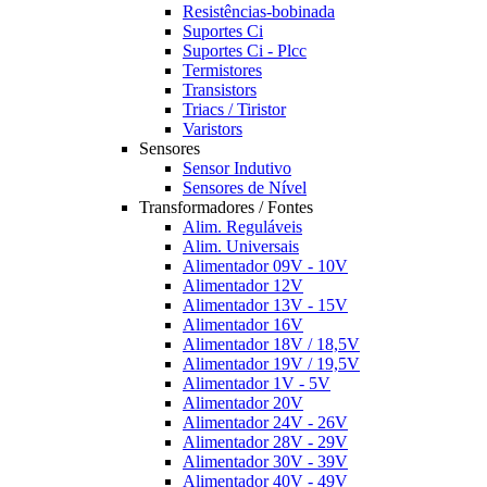
Resistências-bobinada
Suportes Ci
Suportes Ci - Plcc
Termistores
Transistors
Triacs / Tiristor
Varistors
Sensores
Sensor Indutivo
Sensores de Nível
Transformadores / Fontes
Alim. Reguláveis
Alim. Universais
Alimentador 09V - 10V
Alimentador 12V
Alimentador 13V - 15V
Alimentador 16V
Alimentador 18V / 18,5V
Alimentador 19V / 19,5V
Alimentador 1V - 5V
Alimentador 20V
Alimentador 24V - 26V
Alimentador 28V - 29V
Alimentador 30V - 39V
Alimentador 40V - 49V