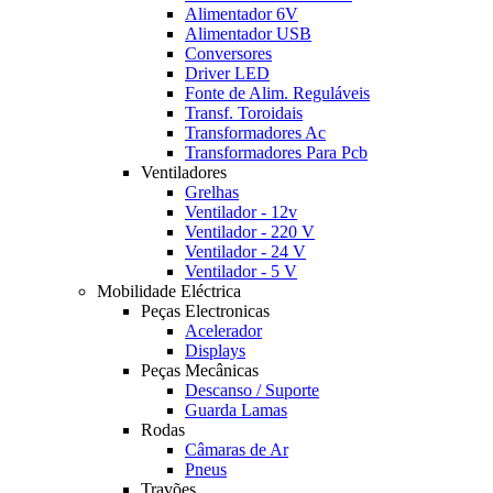
Alimentador 6V
Alimentador USB
Conversores
Driver LED
Fonte de Alim. Reguláveis
Transf. Toroidais
Transformadores Ac
Transformadores Para Pcb
Ventiladores
Grelhas
Ventilador - 12v
Ventilador - 220 V
Ventilador - 24 V
Ventilador - 5 V
Mobilidade Eléctrica
Peças Electronicas
Acelerador
Displays
Peças Mecânicas
Descanso / Suporte
Guarda Lamas
Rodas
Câmaras de Ar
Pneus
Travões