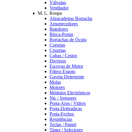
Válvulas
Ventilador
M. L. Roupa
Abraçadeiras Borracha
Amortecedores
Batedores
Bloca-Portas
Borrachas de Óculo
Correias
Cruzetas
Cubas / Cestos
Diversos
Escovas de Motor
Filtros Esgoto
Gaveta Detergente
Molas
Motores
Módulos Electrónicos
Ntc / Sensores
Porta-Aros / Vidros
Porta-Dobradiças
Porta-Fechos
Resistências
Teclas / Painel
Timer / Selectores