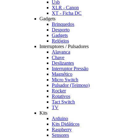
Usb
XLR - Canon
XT - Ficha DC
Gadgets
Brinquedos
Desporto
Gadgets
Relógios
Interruptores / Pulsadores
Alavanca
Chave
Deslizantes
Interruptor Pressão
Magnético
Micro Switch
Pulsador (Teimoso)
Rocker
Rotativos
Tact Switch
TV
Kits
Arduino
Kits Didáticos
Raspberry
Sensores