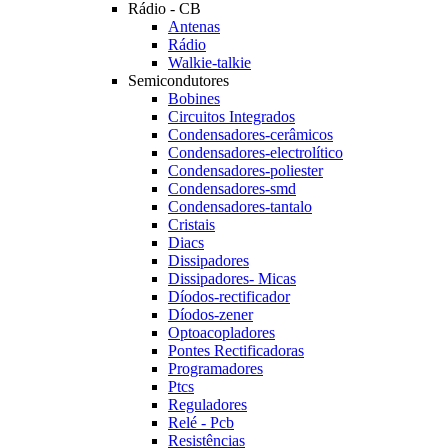
Rádio - CB
Antenas
Rádio
Walkie-talkie
Semicondutores
Bobines
Circuitos Integrados
Condensadores-cerâmicos
Condensadores-electrolítico
Condensadores-poliester
Condensadores-smd
Condensadores-tantalo
Cristais
Diacs
Dissipadores
Dissipadores- Micas
Díodos-rectificador
Díodos-zener
Optoacopladores
Pontes Rectificadoras
Programadores
Ptcs
Reguladores
Relé - Pcb
Resistências