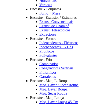
Horizontais
Verticais
Encastre - Conjuntos
Forno + Mesa
Encastre - Exaustor / Extratores
Exaust. Convencionais
Exaust. de Chaminé
Exaust. Telescópicos
Extractores
Encastre - Fornos
Independentes - Eléctricos
Independentes C / Gás
Piroliticos
Polivalentes
Encastre - Frio
Combinados
Congeladores Verticais
Frigorificos
Garrafeiras
Encastre - Maq. L. Roupa
Maq. Lavar / Secar Roupa
Maq. Lavar Roupa
Maq. Secar Roupa
Encastre - Maq. Louça
Maq. Lavar Louça 45 Cm