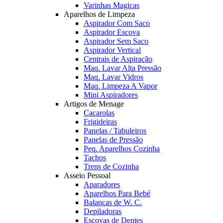
Varinhas Magicas
Aparelhos de Limpeza
Aspirador Com Saco
Aspirador Escova
Aspirador Sem Saco
Aspirador Vertical
Centrais de Aspiração
Maq. Lavar Alta Pressão
Maq. Lavar Vidros
Maq. Limpeza A Vapor
Mini Aspiradores
Artigos de Menage
Caçarolas
Frigideiras
Panelas / Tabuleiros
Panelas de Pressão
Peq. Aparelhos Cozinha
Tachos
Trens de Cozinha
Asseio Pessoal
Aparadores
Aparelhos Para Bebé
Balanças de W. C.
Depiladoras
Escovas de Dentes