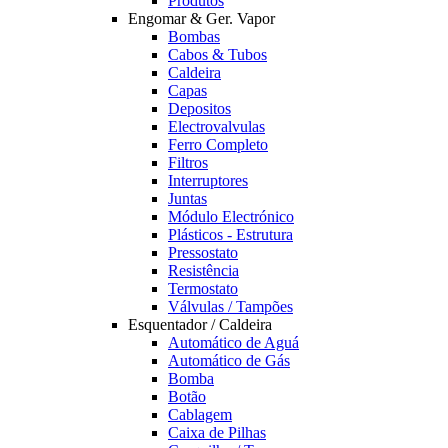
Produtos
Engomar & Ger. Vapor
Bombas
Cabos & Tubos
Caldeira
Capas
Depositos
Electrovalvulas
Ferro Completo
Filtros
Interruptores
Juntas
Módulo Electrónico
Plásticos - Estrutura
Pressostato
Resistência
Termostato
Válvulas / Tampões
Esquentador / Caldeira
Automático de Aguá
Automático de Gás
Bomba
Botão
Cablagem
Caixa de Pilhas