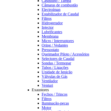
Casquilho / Tampa
Câmaras de combustão
Electroíman
Estabilizador de Caudal
Filtros
Hidrogerador
Injector
Lubrificantes
Membrana
Micro / Interruptores
Oring / Vedantes
Pressostato
Queimador Piloto / Acessórios
Selectores de Caudal
Sondas / Termopar
Tubos / Ligações
Unidade de Ignição
Válvulas de Gás
Ventilador
Venturi
Exaustores
Fechos / Trincos
Filtros
Iluminação-peças
Motor