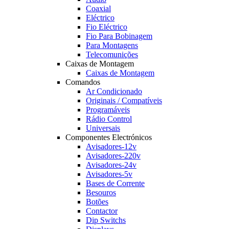
Coaxial
Eléctrico
Fio Eléctrico
Fio Para Bobinagem
Para Montagens
Telecomunições
Caixas de Montagem
Caixas de Montagem
Comandos
Ar Condicionado
Originais / Compatíveis
Programáveis
Rádio Control
Universais
Componentes Electrónicos
Avisadores-12v
Avisadores-220v
Avisadores-24v
Avisadores-5v
Bases de Corrente
Besouros
Botões
Contactor
Dip Switchs