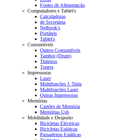
Fontes de Alimentação
Computadores e Tablet's
Calculadoras
de Secretária
Netbook's
Portáteis
Tablet's
Consumíveis
Outros Consumíveis
Tambor (Drum)
Tinteiros
Toners
Impressoras
Laser
Multifunções J. Tinta
Multifunções Laser
Outras Impressoras
Memórias
Cartões de Memória
Memórias Usb
Mobilidade e Desporto
Bicicletas Eléctricas
Bicicletas Estáticas
Passadeiras Estáticas