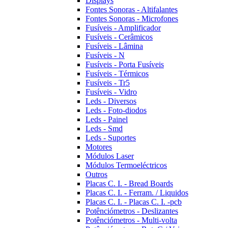
Displays
Fontes Sonoras - Altifalantes
Fontes Sonoras - Microfones
Fusíveis - Amplificador
Fusíveis - Cerâmicos
Fusíveis - Lâmina
Fusíveis - N
Fusíveis - Porta Fusíveis
Fusíveis - Térmicos
Fusíveis - Tr5
Fusíveis - Vidro
Leds - Diversos
Leds - Foto-diodos
Leds - Painel
Leds - Smd
Leds - Suportes
Motores
Módulos Laser
Módulos Termoeléctricos
Outros
Placas C. I. - Bread Boards
Placas C. I. - Ferram. / Liquidos
Placas C. I. - Placas C. I. -pcb
Potênciómetros - Deslizantes
Potênciómetros - Multi-volta