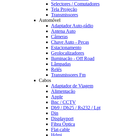
Selectores / Comutadores
Tela Projeção
Transmissores
Automóvel
Adaptador Auto-rádio
Antena Auto
Câmeras
Chave Auto - Peças
Estacionamento
Geolocalizadores
Iluminação - Off Road
Lâmpadas
Relés
Transmissores Fm
Cabos
Adaptador de Viagem
Alimentação
Apple
Bnc / CCTV
Db9 / Db25 / Rs232 / Lpt
Din
Displayport
Fibra Óptica
Flat-cable
Hdmi