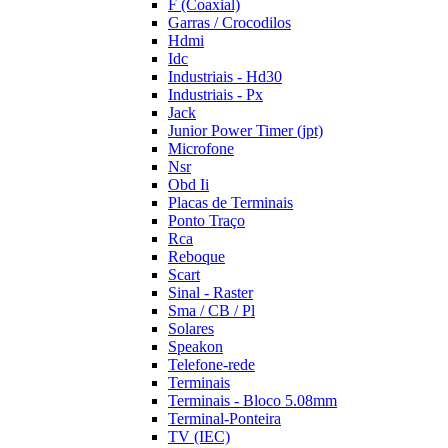
F (Coaxial)
Garras / Crocodilos
Hdmi
Idc
Industriais - Hd30
Industriais - Px
Jack
Junior Power Timer (jpt)
Microfone
Nsr
Obd Ii
Placas de Terminais
Ponto Traço
Rca
Reboque
Scart
Sinal - Raster
Sma / CB / Pl
Solares
Speakon
Telefone-rede
Terminais
Terminais - Bloco 5.08mm
Terminal-Ponteira
TV (IEC)