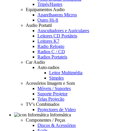
Tripés/Hastes
Equipamentos Audio
Aparelhagens Micros
Outro Hi-fi
Audio Portatil
Auscultadores e Auriculares
Leitores CD Portáteis
Leitores K7
Radio Relogio
Radios C / CD
Radios Portateis
Car Audio
Auto-radios
Leitor Multimédia
Simples
Acessórios Imagem e Som
Móveis / Suportes
Suporte Projetor
Telas Projeção
TV's Combinados
Projectores de Video
Informática
Componentes / Peças
Discos & Acessórios
Ecrãs