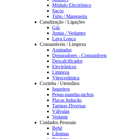
Módulo Electrónico
Sacos
Tubo / Mangueira
Canalização / Ligações
Gás
Juntas / Vedantes
Lava Louça
Consumíveis / Limpeza
Aspirador
Depuradores - Consumíveis
Descalcificador
Electrónicos
Limpeza
Vitrocerâmica
Cozinha / Utensílios
Isqueiros
Pegas-panelas-tachos
Placas Indução
Tampas Diversas
Válvulas
Vedante
Cuidados Pessoais
Bebé
Lâminas