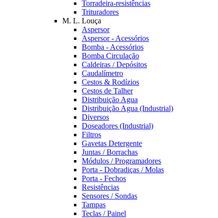
Torradeira-resistências
Trituradores
M. L. Louça
Aspersor
Aspersor - Acessórios
Bomba - Acessórios
Bomba Circulação
Caldeiras / Depósitos
Caudalímetro
Cestos & Rodízios
Cestos de Talher
Distribuição Agua
Distribuição Agua (Industrial)
Diversos
Doseadores (Industrial)
Filtros
Gavetas Detergente
Juntas / Borrachas
Módulos / Programadores
Porta - Dobradiças / Molas
Porta - Fechos
Resistências
Sensores / Sondas
Tampas
Teclas / Painel