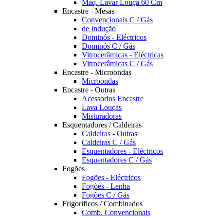
Maq. Lavar Louça 60 Cm
Encastre - Mesas
Convencionais C / Gás
de Indução
Dominós - Eléctricos
Dominós C / Gás
Vitrocerâmicas - Eléctricas
Vitrocerâmicas C / Gás
Encastre - Microondas
Microondas
Encastre - Outras
Acessorios Encastre
Lava Louças
Misturadoras
Esquentadores / Caldeiras
Caldeiras - Outras
Caldeiras C / Gás
Esquentadores - Eléctricos
Esquentadores C / Gás
Fogões
Fogões - Eléctricos
Fogões - Lenha
Fogões C / Gás
Frigorificos / Combinados
Comb. Convencionais