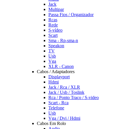
Jack
Multipar
Passa Fios / Organizador
Rcas
Rede
S-vídeo
Scart
Sma - Rp-sma-n
Speakon
TV
Usb
Vga
XLR - Canon
Cabos / Adaptadores
Displayport
Hdmi
Jack / Rca / XLR
Jack / Usb / Toslink
Rca / Ponto Traço / S-video
Scart - Rca
Telefone
Usb
Vga / Dvi / Hdmi
Cabos Em Rolo
Audio