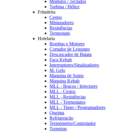
Módulos / Teclados
Turbina / Hélice
Fritadeira
Cestos
Misturadores
Resistências
Termostato
Hotelaria
Bombas e Motores
Cortador de Legumes
Descascador de Batata
Faca Kebab
Interruptores/Sinalizadores
M. Gelo
Maquina de Sumo
Maquina Kebab
MLL - Braços / Injectores
MLL - Cestos
MLL - Resistências
MLL - Termostatos
MLL - Timer / Programadores
Queima
Refrigeração
Termómetro/Controlador
Torneiras