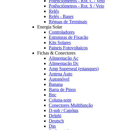
Potênciómetros - Rot. C / Veio
Potênciómetros - Rot. S / Veio
Relés
Relés - Bases
Réguas de Terminais
Energia Solar
Controladores
Estruturas de Fixação
Kits Solares
Paineis Fotovoltaicos
Fichas & Conectores
Alimentação Ac
Alimentação Dc
Amp Superseal (estanques)
Antena Auto
Automóvel
Banana
Barra de Pinos
Bnc
Coluna-som
Conectores Multifunção
D-sub / Capótas
Delphi
Deutsch
Din