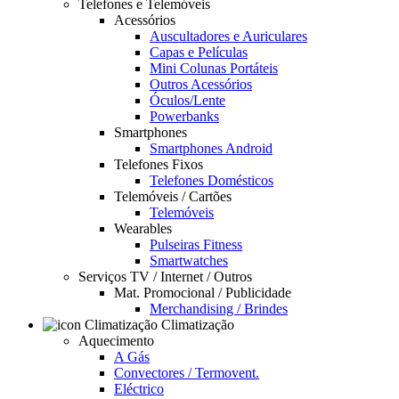
Telefones e Telemóveis
Acessórios
Auscultadores e Auriculares
Capas e Películas
Mini Colunas Portáteis
Outros Acessórios
Óculos/Lente
Powerbanks
Smartphones
Smartphones Android
Telefones Fixos
Telefones Domésticos
Telemóveis / Cartões
Telemóveis
Wearables
Pulseiras Fitness
Smartwatches
Serviços TV / Internet / Outros
Mat. Promocional / Publicidade
Merchandising / Brindes
Climatização
Aquecimento
A Gás
Convectores / Termovent.
Eléctrico