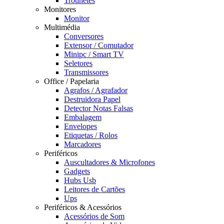
Trotinetes
Monitores
Monitor
Multimédia
Conversores
Extensor / Comutador
Minipc / Smart TV
Seletores
Transmissores
Office / Papelaria
Agrafos / Agrafador
Destruidora Papel
Detector Notas Falsas
Embalagem
Envelopes
Etiquetas / Rolos
Marcadores
Periféricos
Auscultadores & Microfones
Gadgets
Hubs Usb
Leitores de Cartões
Ups
Periféricos & Acessórios
Acessórios de Som