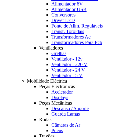
Alimentador 6V
Alimentador USB
Conversores
Driver LED
Fonte de Alim. Reguláveis
Transf. Toroidais
Transformadores Ac
Transformadores Para Pcb
Ventiladores
Grelhas
Ventilador - 12v
Ventilador - 220 V
Ventilador - 24 V
Ventilador - 5 V
Mobilidade Eléctrica
Peças Electronicas
Acelerador
Displays
Peças Mecânicas
Descanso / Suporte
Guarda Lamas
Rodas
Câmaras de Ar
Pneus
Travões