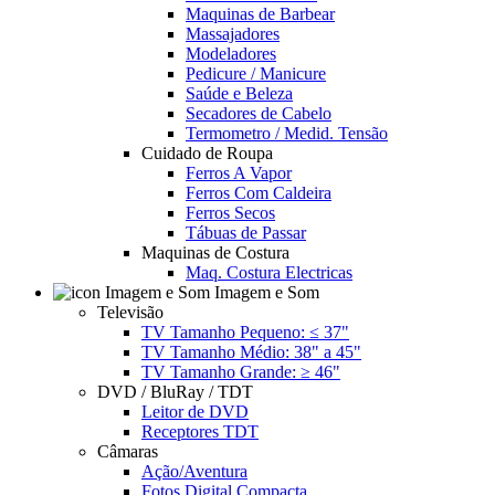
Maquinas de Barbear
Massajadores
Modeladores
Pedicure / Manicure
Saúde e Beleza
Secadores de Cabelo
Termometro / Medid. Tensão
Cuidado de Roupa
Ferros A Vapor
Ferros Com Caldeira
Ferros Secos
Tábuas de Passar
Maquinas de Costura
Maq. Costura Electricas
Imagem e Som
Televisão
TV Tamanho Pequeno: ≤ 37"
TV Tamanho Médio: 38" a 45"
TV Tamanho Grande: ≥ 46"
DVD / BluRay / TDT
Leitor de DVD
Receptores TDT
Câmaras
Ação/Aventura
Fotos Digital Compacta