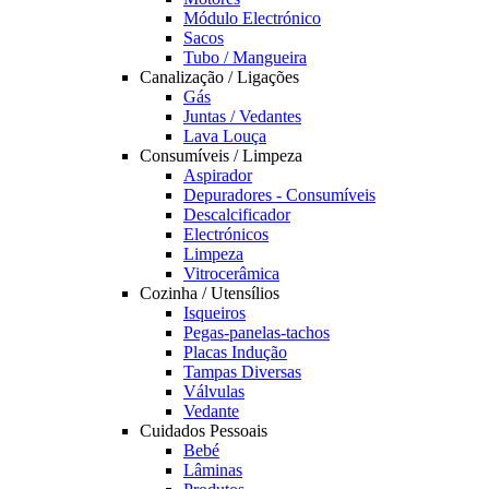
Módulo Electrónico
Sacos
Tubo / Mangueira
Canalização / Ligações
Gás
Juntas / Vedantes
Lava Louça
Consumíveis / Limpeza
Aspirador
Depuradores - Consumíveis
Descalcificador
Electrónicos
Limpeza
Vitrocerâmica
Cozinha / Utensílios
Isqueiros
Pegas-panelas-tachos
Placas Indução
Tampas Diversas
Válvulas
Vedante
Cuidados Pessoais
Bebé
Lâminas