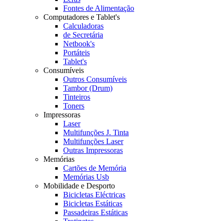
Fontes de Alimentação
Computadores e Tablet's
Calculadoras
de Secretária
Netbook's
Portáteis
Tablet's
Consumíveis
Outros Consumíveis
Tambor (Drum)
Tinteiros
Toners
Impressoras
Laser
Multifunções J. Tinta
Multifunções Laser
Outras Impressoras
Memórias
Cartões de Memória
Memórias Usb
Mobilidade e Desporto
Bicicletas Eléctricas
Bicicletas Estáticas
Passadeiras Estáticas