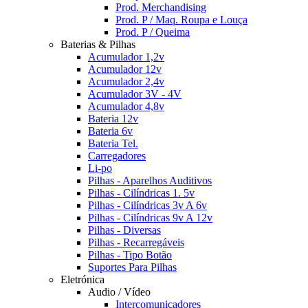
Prod. Merchandising
Prod. P / Maq. Roupa e Louça
Prod. P / Queima
Baterias & Pilhas
Acumulador 1,2v
Acumulador 12v
Acumulador 2,4v
Acumulador 3V - 4V
Acumulador 4,8v
Bateria 12v
Bateria 6v
Bateria Tel.
Carregadores
Li-po
Pilhas - Aparelhos Auditivos
Pilhas - Cilíndricas 1. 5v
Pilhas - Cilíndricas 3v A 6v
Pilhas - Cilíndricas 9v A 12v
Pilhas - Diversas
Pilhas - Recarregáveis
Pilhas - Tipo Botão
Suportes Para Pilhas
Eletrónica
Audio / Vídeo
Intercomunicadores