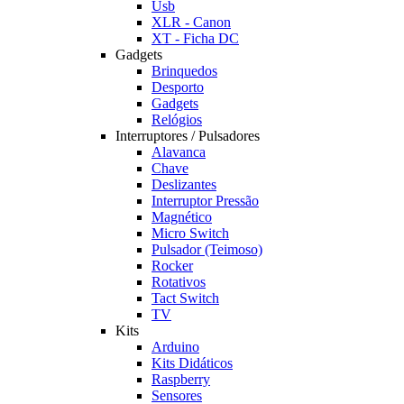
Usb
XLR - Canon
XT - Ficha DC
Gadgets
Brinquedos
Desporto
Gadgets
Relógios
Interruptores / Pulsadores
Alavanca
Chave
Deslizantes
Interruptor Pressão
Magnético
Micro Switch
Pulsador (Teimoso)
Rocker
Rotativos
Tact Switch
TV
Kits
Arduino
Kits Didáticos
Raspberry
Sensores