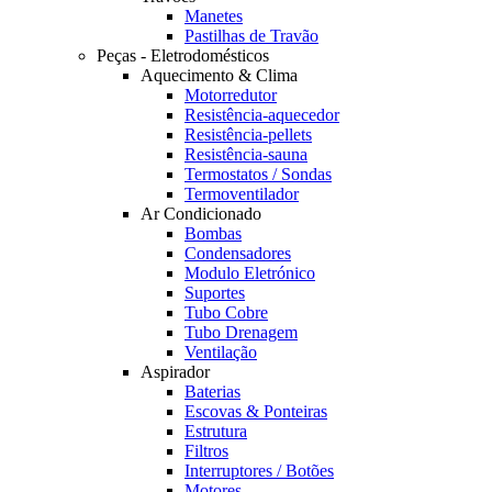
Manetes
Pastilhas de Travão
Peças - Eletrodomésticos
Aquecimento & Clima
Motorredutor
Resistência-aquecedor
Resistência-pellets
Resistência-sauna
Termostatos / Sondas
Termoventilador
Ar Condicionado
Bombas
Condensadores
Modulo Eletrónico
Suportes
Tubo Cobre
Tubo Drenagem
Ventilação
Aspirador
Baterias
Escovas & Ponteiras
Estrutura
Filtros
Interruptores / Botões
Motores