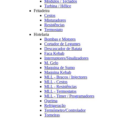
Módulos / Teclados
Turbina / Hélice
Fritadeira
Cestos
Misturadores
Resistências
Termostato
Hotelaria
Bombas e Motores
Cortador de Legumes
Descascador de Batata
Faca Kebab
Interruptores/Sinalizadores
M. Gelo
Maquina de Sumo
Maquina Kebab
MLL - Braços / Injectores
MLL - Cestos
MLL - Resistências
MLL - Termostatos
MLL - Timer / Programadores
Queima
Refrigeração
Termómetro/Controlador
Torneiras