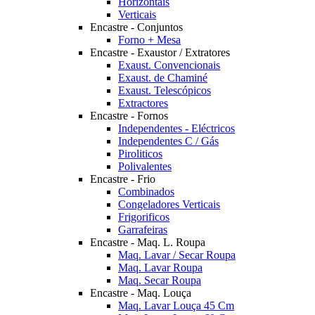
Horizontais
Verticais
Encastre - Conjuntos
Forno + Mesa
Encastre - Exaustor / Extratores
Exaust. Convencionais
Exaust. de Chaminé
Exaust. Telescópicos
Extractores
Encastre - Fornos
Independentes - Eléctricos
Independentes C / Gás
Piroliticos
Polivalentes
Encastre - Frio
Combinados
Congeladores Verticais
Frigorificos
Garrafeiras
Encastre - Maq. L. Roupa
Maq. Lavar / Secar Roupa
Maq. Lavar Roupa
Maq. Secar Roupa
Encastre - Maq. Louça
Maq. Lavar Louça 45 Cm