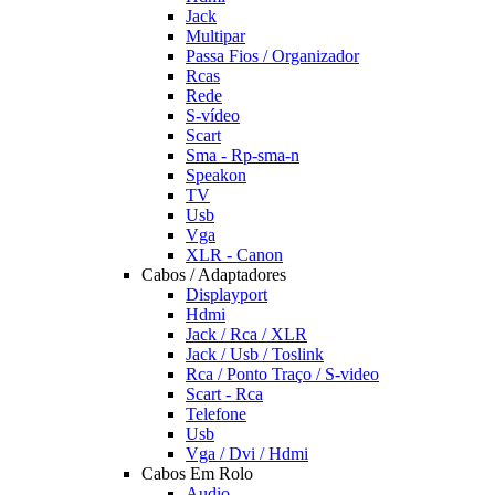
Jack
Multipar
Passa Fios / Organizador
Rcas
Rede
S-vídeo
Scart
Sma - Rp-sma-n
Speakon
TV
Usb
Vga
XLR - Canon
Cabos / Adaptadores
Displayport
Hdmi
Jack / Rca / XLR
Jack / Usb / Toslink
Rca / Ponto Traço / S-video
Scart - Rca
Telefone
Usb
Vga / Dvi / Hdmi
Cabos Em Rolo
Audio