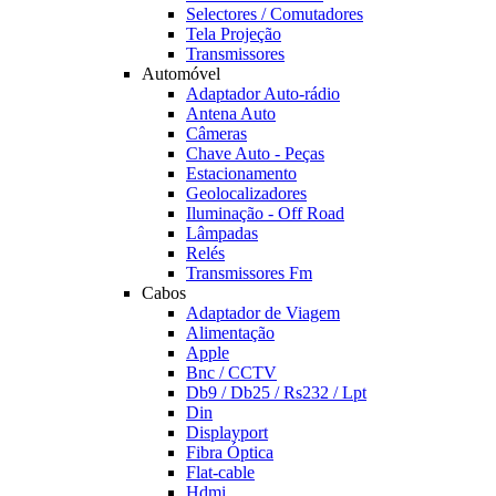
Selectores / Comutadores
Tela Projeção
Transmissores
Automóvel
Adaptador Auto-rádio
Antena Auto
Câmeras
Chave Auto - Peças
Estacionamento
Geolocalizadores
Iluminação - Off Road
Lâmpadas
Relés
Transmissores Fm
Cabos
Adaptador de Viagem
Alimentação
Apple
Bnc / CCTV
Db9 / Db25 / Rs232 / Lpt
Din
Displayport
Fibra Óptica
Flat-cable
Hdmi