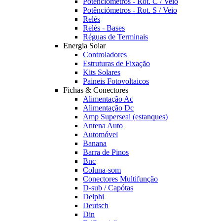
Potênciómetros - Rot. C / Veio
Potênciómetros - Rot. S / Veio
Relés
Relés - Bases
Réguas de Terminais
Energia Solar
Controladores
Estruturas de Fixação
Kits Solares
Paineis Fotovoltaicos
Fichas & Conectores
Alimentação Ac
Alimentação Dc
Amp Superseal (estanques)
Antena Auto
Automóvel
Banana
Barra de Pinos
Bnc
Coluna-som
Conectores Multifunção
D-sub / Capótas
Delphi
Deutsch
Din