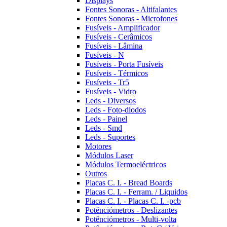
Displays
Fontes Sonoras - Altifalantes
Fontes Sonoras - Microfones
Fusíveis - Amplificador
Fusíveis - Cerâmicos
Fusíveis - Lâmina
Fusíveis - N
Fusíveis - Porta Fusíveis
Fusíveis - Térmicos
Fusíveis - Tr5
Fusíveis - Vidro
Leds - Diversos
Leds - Foto-diodos
Leds - Painel
Leds - Smd
Leds - Suportes
Motores
Módulos Laser
Módulos Termoeléctricos
Outros
Placas C. I. - Bread Boards
Placas C. I. - Ferram. / Liquidos
Placas C. I. - Placas C. I. -pcb
Potênciómetros - Deslizantes
Potênciómetros - Multi-volta