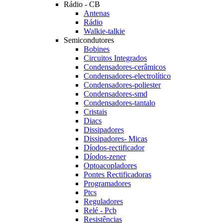
Rádio - CB
Antenas
Rádio
Walkie-talkie
Semicondutores
Bobines
Circuitos Integrados
Condensadores-cerâmicos
Condensadores-electrolítico
Condensadores-poliester
Condensadores-smd
Condensadores-tantalo
Cristais
Diacs
Dissipadores
Dissipadores- Micas
Díodos-rectificador
Díodos-zener
Optoacopladores
Pontes Rectificadoras
Programadores
Ptcs
Reguladores
Relé - Pcb
Resistências