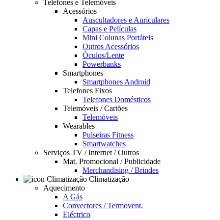
Telefones e Telemóveis
Acessórios
Auscultadores e Auriculares
Capas e Películas
Mini Colunas Portáteis
Outros Acessórios
Óculos/Lente
Powerbanks
Smartphones
Smartphones Android
Telefones Fixos
Telefones Domésticos
Telemóveis / Cartões
Telemóveis
Wearables
Pulseiras Fitness
Smartwatches
Serviços TV / Internet / Outros
Mat. Promocional / Publicidade
Merchandising / Brindes
Climatização
Aquecimento
A Gás
Convectores / Termovent.
Eléctrico