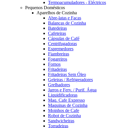
Termoacumuladores - Eléctricos
Pequenos Domésticos
Aparelhos de Cozinha
Abre-latas e Facas
Balanças de Cozinha
Batedeiras
Cafeteiras
Cápsulas de Café
Centrifugadoras
Espremedores
Fiambreiras
Fogareiros
Fornos
Fritadeiras
Fritadeiras Sem Óleo
Geleiras / Refrigeradores
Grelhadores
Jarros e Ferv. / Purif. Água
Liquidificadoras
Maq. Cafe Expresso
Maquinas de Cozinha
Moinhos de Cafe
Robot de Cozinha
Sandwicheiras
Torradeiras