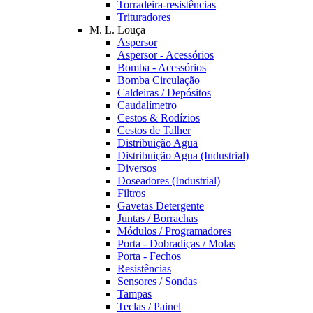
Torradeira-resistências
Trituradores
M. L. Louça
Aspersor
Aspersor - Acessórios
Bomba - Acessórios
Bomba Circulação
Caldeiras / Depósitos
Caudalímetro
Cestos & Rodízios
Cestos de Talher
Distribuição Agua
Distribuição Agua (Industrial)
Diversos
Doseadores (Industrial)
Filtros
Gavetas Detergente
Juntas / Borrachas
Módulos / Programadores
Porta - Dobradiças / Molas
Porta - Fechos
Resistências
Sensores / Sondas
Tampas
Teclas / Painel