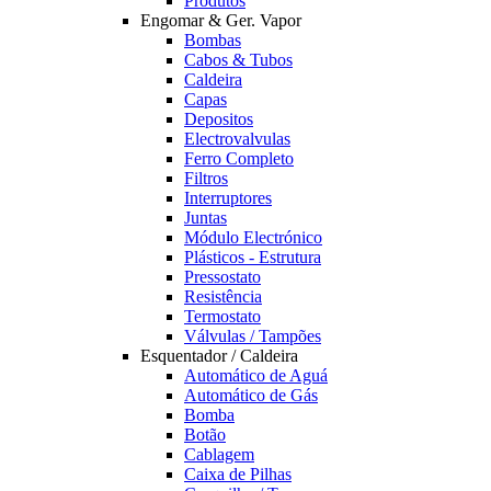
Produtos
Engomar & Ger. Vapor
Bombas
Cabos & Tubos
Caldeira
Capas
Depositos
Electrovalvulas
Ferro Completo
Filtros
Interruptores
Juntas
Módulo Electrónico
Plásticos - Estrutura
Pressostato
Resistência
Termostato
Válvulas / Tampões
Esquentador / Caldeira
Automático de Aguá
Automático de Gás
Bomba
Botão
Cablagem
Caixa de Pilhas