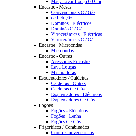
Maq. Lavar Louça 60 Cm
Encastre - Mesas
Convencionais C / Gás
de Indução
Dominós - Eléctricos
Dominós C / Gás
Vitrocerâmicas - Eléctricas
Vitrocerâmicas C / Gás
Encastre - Microondas
Microondas
Encastre - Outras
Acessorios Encastre
Lava Louças
Misturadoras
Esquentadores / Caldeiras
Caldeiras - Outras
Caldeiras C / Gás
Esquentadores - Eléctricos
Esquentadores C / Gás
Fogões
Fogões - Eléctricos
Fogões - Lenha
Fogões C / Gás
Frigorificos / Combinados
Comb. Convencionais