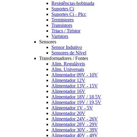
Resistências-bobinada
Suportes Ci
Suportes Ci - Plcc
Termistores
Transistors
Triacs / Tiristor
Varistors
Sensores
Sensor Indutivo
Sensores de Nível
Transformadores / Fontes
Alim. Reguláveis
Alim. Universais
Alimentador 09V - 10V
Alimentador 12V
Alimentador 13V - 15V
Alimentador 16V
Alimentador 18V / 18,5V
Alimentador 19V / 19,5V
Alimentador 1V - 5V
Alimentador 20V
Alimentador 24V - 26V
Alimentador 28V - 29V
Alimentador 30V - 39V
Alimentador 40V - 49V