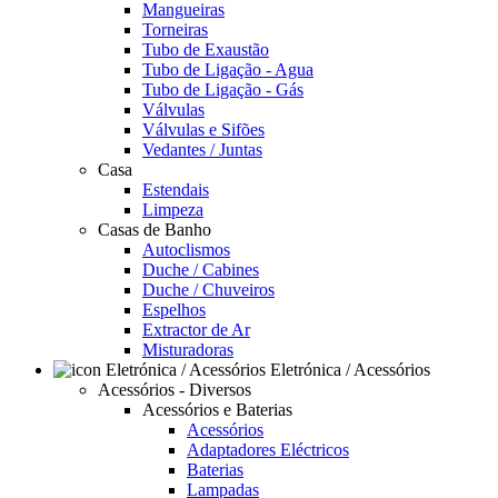
Mangueiras
Torneiras
Tubo de Exaustão
Tubo de Ligação - Agua
Tubo de Ligação - Gás
Válvulas
Válvulas e Sifões
Vedantes / Juntas
Casa
Estendais
Limpeza
Casas de Banho
Autoclismos
Duche / Cabines
Duche / Chuveiros
Espelhos
Extractor de Ar
Misturadoras
Eletrónica / Acessórios
Acessórios - Diversos
Acessórios e Baterias
Acessórios
Adaptadores Eléctricos
Baterias
Lampadas