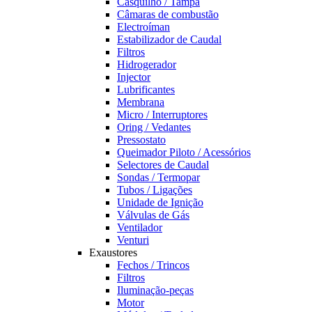
Casquilho / Tampa
Câmaras de combustão
Electroíman
Estabilizador de Caudal
Filtros
Hidrogerador
Injector
Lubrificantes
Membrana
Micro / Interruptores
Oring / Vedantes
Pressostato
Queimador Piloto / Acessórios
Selectores de Caudal
Sondas / Termopar
Tubos / Ligações
Unidade de Ignição
Válvulas de Gás
Ventilador
Venturi
Exaustores
Fechos / Trincos
Filtros
Iluminação-peças
Motor