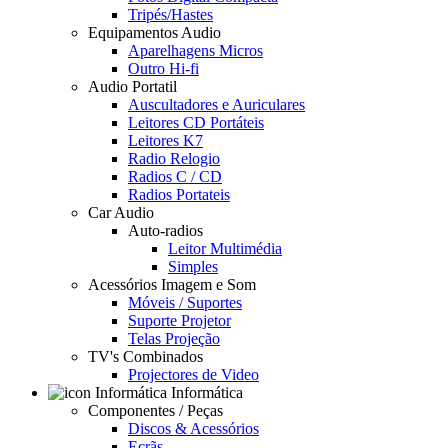
Tripés/Hastes
Equipamentos Audio
Aparelhagens Micros
Outro Hi-fi
Audio Portatil
Auscultadores e Auriculares
Leitores CD Portáteis
Leitores K7
Radio Relogio
Radios C / CD
Radios Portateis
Car Audio
Auto-radios
Leitor Multimédia
Simples
Acessórios Imagem e Som
Móveis / Suportes
Suporte Projetor
Telas Projeção
TV's Combinados
Projectores de Video
Informática
Componentes / Peças
Discos & Acessórios
Ecrãs