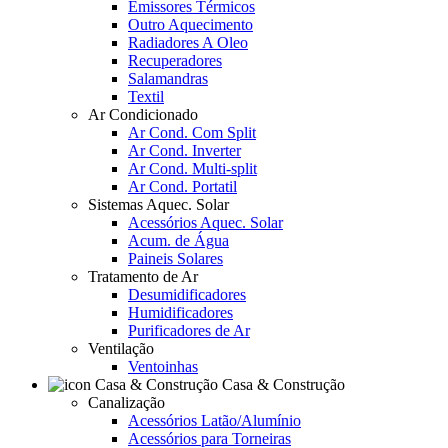
Emissores Térmicos
Outro Aquecimento
Radiadores A Oleo
Recuperadores
Salamandras
Textil
Ar Condicionado
Ar Cond. Com Split
Ar Cond. Inverter
Ar Cond. Multi-split
Ar Cond. Portatil
Sistemas Aquec. Solar
Acessórios Aquec. Solar
Acum. de Água
Paineis Solares
Tratamento de Ar
Desumidificadores
Humidificadores
Purificadores de Ar
Ventilação
Ventoinhas
Casa & Construção
Canalização
Acessórios Latão/Alumínio
Acessórios para Torneiras