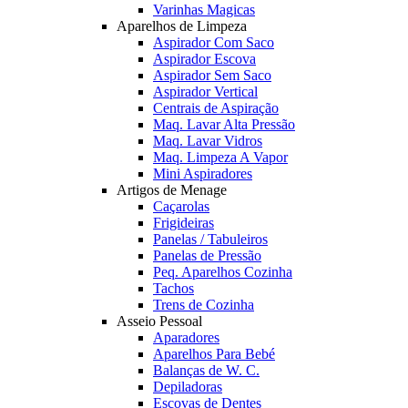
Varinhas Magicas
Aparelhos de Limpeza
Aspirador Com Saco
Aspirador Escova
Aspirador Sem Saco
Aspirador Vertical
Centrais de Aspiração
Maq. Lavar Alta Pressão
Maq. Lavar Vidros
Maq. Limpeza A Vapor
Mini Aspiradores
Artigos de Menage
Caçarolas
Frigideiras
Panelas / Tabuleiros
Panelas de Pressão
Peq. Aparelhos Cozinha
Tachos
Trens de Cozinha
Asseio Pessoal
Aparadores
Aparelhos Para Bebé
Balanças de W. C.
Depiladoras
Escovas de Dentes