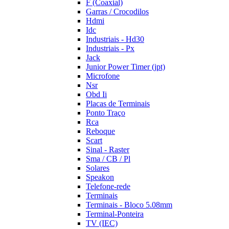
F (Coaxial)
Garras / Crocodilos
Hdmi
Idc
Industriais - Hd30
Industriais - Px
Jack
Junior Power Timer (jpt)
Microfone
Nsr
Obd Ii
Placas de Terminais
Ponto Traço
Rca
Reboque
Scart
Sinal - Raster
Sma / CB / Pl
Solares
Speakon
Telefone-rede
Terminais
Terminais - Bloco 5.08mm
Terminal-Ponteira
TV (IEC)