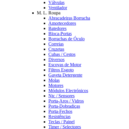
Válvulas
Ventilador
M. L. Roupa
Abraçadeiras Borracha
Amortecedores
Batedores
Bloca-Portas
Borrachas de Óculo
Correias
Cruzetas
Cubas / Cestos
Diversos
Escovas de Motor
Filtros Esgoto
Gaveta Detergente
Molas
Motores
Módulos Electrónicos
Ntc / Sensores
Porta-Aros / Vidros
Porta-Dobradiças
Porta-Fechos
Resistências
Teclas / Painel
Timer / Selectores