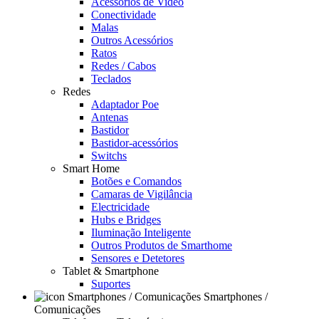
Acessórios de Video
Conectividade
Malas
Outros Acessórios
Ratos
Redes / Cabos
Teclados
Redes
Adaptador Poe
Antenas
Bastidor
Bastidor-acessórios
Switchs
Smart Home
Botões e Comandos
Camaras de Vigilância
Electricidade
Hubs e Bridges
Iluminação Inteligente
Outros Produtos de Smarthome
Sensores e Detetores
Tablet & Smartphone
Suportes
Smartphones /
Comunicações