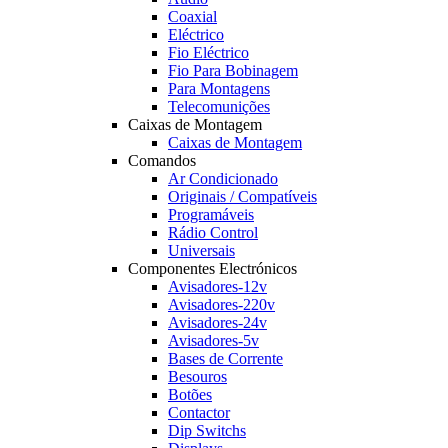
Coaxial
Eléctrico
Fio Eléctrico
Fio Para Bobinagem
Para Montagens
Telecomunições
Caixas de Montagem
Caixas de Montagem
Comandos
Ar Condicionado
Originais / Compatíveis
Programáveis
Rádio Control
Universais
Componentes Electrónicos
Avisadores-12v
Avisadores-220v
Avisadores-24v
Avisadores-5v
Bases de Corrente
Besouros
Botões
Contactor
Dip Switchs