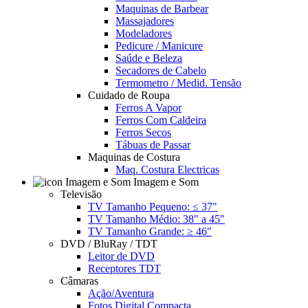
Maquinas de Barbear
Massajadores
Modeladores
Pedicure / Manicure
Saúde e Beleza
Secadores de Cabelo
Termometro / Medid. Tensão
Cuidado de Roupa
Ferros A Vapor
Ferros Com Caldeira
Ferros Secos
Tábuas de Passar
Maquinas de Costura
Maq. Costura Electricas
Imagem e Som
Televisão
TV Tamanho Pequeno: ≤ 37"
TV Tamanho Médio: 38" a 45"
TV Tamanho Grande: ≥ 46"
DVD / BluRay / TDT
Leitor de DVD
Receptores TDT
Câmaras
Ação/Aventura
Fotos Digital Compacta