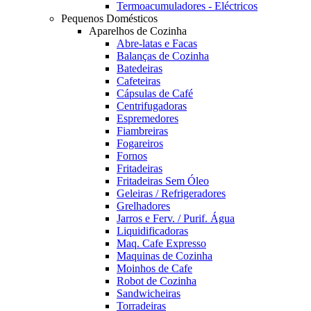
Termoacumuladores - Eléctricos
Pequenos Domésticos
Aparelhos de Cozinha
Abre-latas e Facas
Balanças de Cozinha
Batedeiras
Cafeteiras
Cápsulas de Café
Centrifugadoras
Espremedores
Fiambreiras
Fogareiros
Fornos
Fritadeiras
Fritadeiras Sem Óleo
Geleiras / Refrigeradores
Grelhadores
Jarros e Ferv. / Purif. Água
Liquidificadoras
Maq. Cafe Expresso
Maquinas de Cozinha
Moinhos de Cafe
Robot de Cozinha
Sandwicheiras
Torradeiras