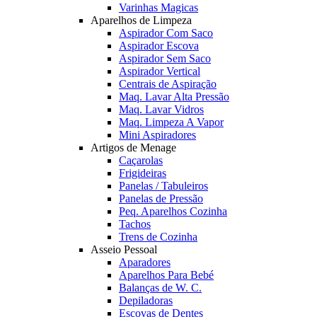
Varinhas Magicas
Aparelhos de Limpeza
Aspirador Com Saco
Aspirador Escova
Aspirador Sem Saco
Aspirador Vertical
Centrais de Aspiração
Maq. Lavar Alta Pressão
Maq. Lavar Vidros
Maq. Limpeza A Vapor
Mini Aspiradores
Artigos de Menage
Caçarolas
Frigideiras
Panelas / Tabuleiros
Panelas de Pressão
Peq. Aparelhos Cozinha
Tachos
Trens de Cozinha
Asseio Pessoal
Aparadores
Aparelhos Para Bebé
Balanças de W. C.
Depiladoras
Escovas de Dentes