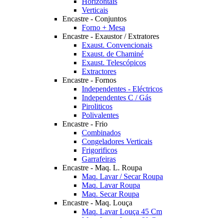
Horizontais
Verticais
Encastre - Conjuntos
Forno + Mesa
Encastre - Exaustor / Extratores
Exaust. Convencionais
Exaust. de Chaminé
Exaust. Telescópicos
Extractores
Encastre - Fornos
Independentes - Eléctricos
Independentes C / Gás
Piroliticos
Polivalentes
Encastre - Frio
Combinados
Congeladores Verticais
Frigorificos
Garrafeiras
Encastre - Maq. L. Roupa
Maq. Lavar / Secar Roupa
Maq. Lavar Roupa
Maq. Secar Roupa
Encastre - Maq. Louça
Maq. Lavar Louça 45 Cm