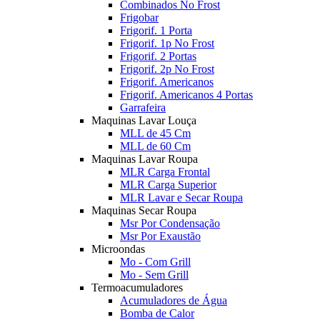
Combinados No Frost
Frigobar
Frigorif. 1 Porta
Frigorif. 1p No Frost
Frigorif. 2 Portas
Frigorif. 2p No Frost
Frigorif. Americanos
Frigorif. Americanos 4 Portas
Garrafeira
Maquinas Lavar Louça
MLL de 45 Cm
MLL de 60 Cm
Maquinas Lavar Roupa
MLR Carga Frontal
MLR Carga Superior
MLR Lavar e Secar Roupa
Maquinas Secar Roupa
Msr Por Condensação
Msr Por Exaustão
Microondas
Mo - Com Grill
Mo - Sem Grill
Termoacumuladores
Acumuladores de Água
Bomba de Calor