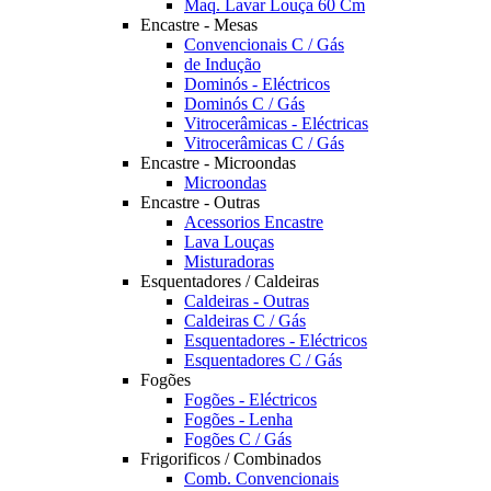
Maq. Lavar Louça 60 Cm
Encastre - Mesas
Convencionais C / Gás
de Indução
Dominós - Eléctricos
Dominós C / Gás
Vitrocerâmicas - Eléctricas
Vitrocerâmicas C / Gás
Encastre - Microondas
Microondas
Encastre - Outras
Acessorios Encastre
Lava Louças
Misturadoras
Esquentadores / Caldeiras
Caldeiras - Outras
Caldeiras C / Gás
Esquentadores - Eléctricos
Esquentadores C / Gás
Fogões
Fogões - Eléctricos
Fogões - Lenha
Fogões C / Gás
Frigorificos / Combinados
Comb. Convencionais