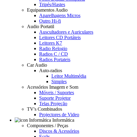
Tripés/Hastes
Equipamentos Audio
Aparelhagens Micros
Outro Hi-fi
Audio Portatil
Auscultadores e Auriculares
Leitores CD Portáteis
Leitores K7
Radio Relogio
Radios C / CD
Radios Portateis
Car Audio
Auto-radios
Leitor Multimédia
Simples
Acessórios Imagem e Som
Móveis / Suportes
Suporte Projetor
Telas Projeção
TV's Combinados
Projectores de Video
Informática
Componentes / Peças
Discos & Acessórios
Ecrãs