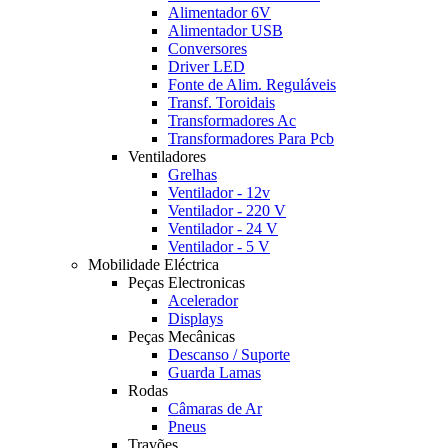
Alimentador 6V
Alimentador USB
Conversores
Driver LED
Fonte de Alim. Reguláveis
Transf. Toroidais
Transformadores Ac
Transformadores Para Pcb
Ventiladores
Grelhas
Ventilador - 12v
Ventilador - 220 V
Ventilador - 24 V
Ventilador - 5 V
Mobilidade Eléctrica
Peças Electronicas
Acelerador
Displays
Peças Mecânicas
Descanso / Suporte
Guarda Lamas
Rodas
Câmaras de Ar
Pneus
Travões