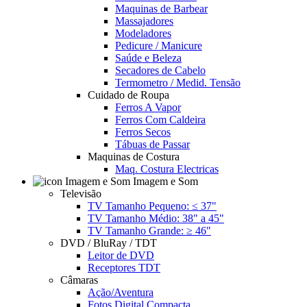
Maquinas de Barbear
Massajadores
Modeladores
Pedicure / Manicure
Saúde e Beleza
Secadores de Cabelo
Termometro / Medid. Tensão
Cuidado de Roupa
Ferros A Vapor
Ferros Com Caldeira
Ferros Secos
Tábuas de Passar
Maquinas de Costura
Maq. Costura Electricas
Imagem e Som
Televisão
TV Tamanho Pequeno: ≤ 37"
TV Tamanho Médio: 38" a 45"
TV Tamanho Grande: ≥ 46"
DVD / BluRay / TDT
Leitor de DVD
Receptores TDT
Câmaras
Ação/Aventura
Fotos Digital Compacta