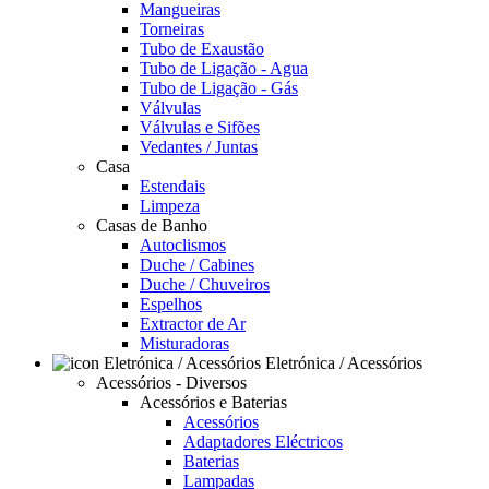
Mangueiras
Torneiras
Tubo de Exaustão
Tubo de Ligação - Agua
Tubo de Ligação - Gás
Válvulas
Válvulas e Sifões
Vedantes / Juntas
Casa
Estendais
Limpeza
Casas de Banho
Autoclismos
Duche / Cabines
Duche / Chuveiros
Espelhos
Extractor de Ar
Misturadoras
Eletrónica / Acessórios
Acessórios - Diversos
Acessórios e Baterias
Acessórios
Adaptadores Eléctricos
Baterias
Lampadas