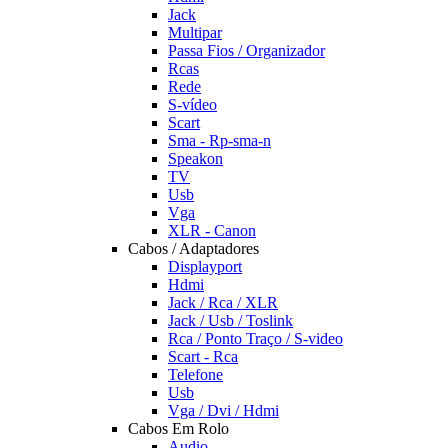
Jack
Multipar
Passa Fios / Organizador
Rcas
Rede
S-vídeo
Scart
Sma - Rp-sma-n
Speakon
TV
Usb
Vga
XLR - Canon
Cabos / Adaptadores
Displayport
Hdmi
Jack / Rca / XLR
Jack / Usb / Toslink
Rca / Ponto Traço / S-video
Scart - Rca
Telefone
Usb
Vga / Dvi / Hdmi
Cabos Em Rolo
Audio