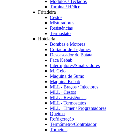
Módulos / Teclados
Turbina / Hélice
Fritadeira
Cestos
Misturadores
Resistências
Termostato
Hotelaria
Bombas e Motores
Cortador de Legumes
Descascador de Batata
Faca Kebab
Interruptores/Sinalizadores
M. Gelo
Maquina de Sumo
Maquina Kebab
MLL - Braços / Injectores
MLL - Cestos
MLL - Resistências
MLL - Termostatos
MLL - Timer / Programadores
Queima
Refrigeração
Termómetro/Controlador
Torneiras