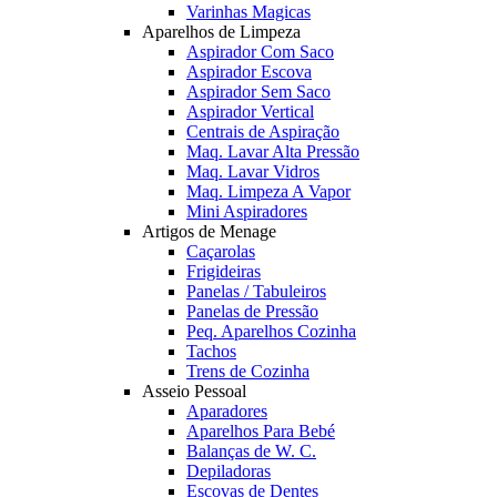
Varinhas Magicas
Aparelhos de Limpeza
Aspirador Com Saco
Aspirador Escova
Aspirador Sem Saco
Aspirador Vertical
Centrais de Aspiração
Maq. Lavar Alta Pressão
Maq. Lavar Vidros
Maq. Limpeza A Vapor
Mini Aspiradores
Artigos de Menage
Caçarolas
Frigideiras
Panelas / Tabuleiros
Panelas de Pressão
Peq. Aparelhos Cozinha
Tachos
Trens de Cozinha
Asseio Pessoal
Aparadores
Aparelhos Para Bebé
Balanças de W. C.
Depiladoras
Escovas de Dentes