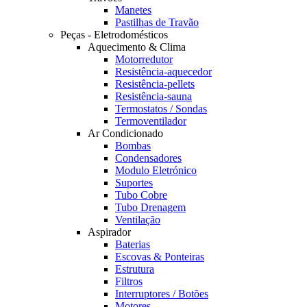
Manetes
Pastilhas de Travão
Peças - Eletrodomésticos
Aquecimento & Clima
Motorredutor
Resistência-aquecedor
Resistência-pellets
Resistência-sauna
Termostatos / Sondas
Termoventilador
Ar Condicionado
Bombas
Condensadores
Modulo Eletrónico
Suportes
Tubo Cobre
Tubo Drenagem
Ventilação
Aspirador
Baterias
Escovas & Ponteiras
Estrutura
Filtros
Interruptores / Botões
Motores