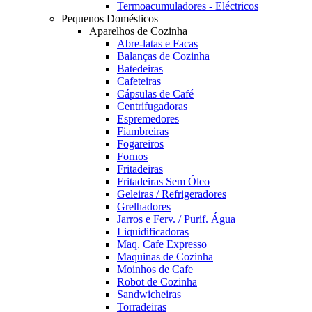
Termoacumuladores - Eléctricos
Pequenos Domésticos
Aparelhos de Cozinha
Abre-latas e Facas
Balanças de Cozinha
Batedeiras
Cafeteiras
Cápsulas de Café
Centrifugadoras
Espremedores
Fiambreiras
Fogareiros
Fornos
Fritadeiras
Fritadeiras Sem Óleo
Geleiras / Refrigeradores
Grelhadores
Jarros e Ferv. / Purif. Água
Liquidificadoras
Maq. Cafe Expresso
Maquinas de Cozinha
Moinhos de Cafe
Robot de Cozinha
Sandwicheiras
Torradeiras