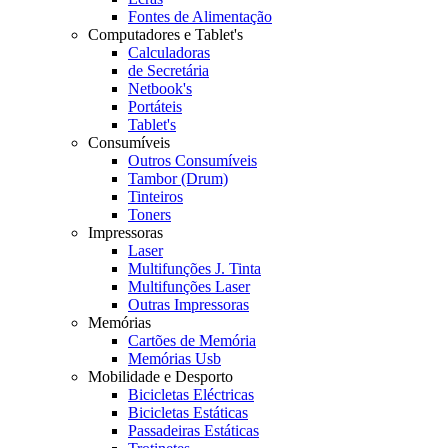
Fontes de Alimentação
Computadores e Tablet's
Calculadoras
de Secretária
Netbook's
Portáteis
Tablet's
Consumíveis
Outros Consumíveis
Tambor (Drum)
Tinteiros
Toners
Impressoras
Laser
Multifunções J. Tinta
Multifunções Laser
Outras Impressoras
Memórias
Cartões de Memória
Memórias Usb
Mobilidade e Desporto
Bicicletas Eléctricas
Bicicletas Estáticas
Passadeiras Estáticas