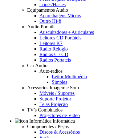
Tripés/Hastes
Equipamentos Audio
Aparelhagens Micros
Outro Hi-fi
Audio Portatil
Auscultadores e Auriculares
Leitores CD Portáteis
Leitores K7
Radio Relogio
Radios C / CD
Radios Portateis
Car Audio
Auto-radios
Leitor Multimédia
Simples
Acessórios Imagem e Som
Móveis / Suportes
Suporte Projetor
Telas Projeção
TV's Combinados
Projectores de Video
Informática
Componentes / Peças
Discos & Acessórios
Ecrãs