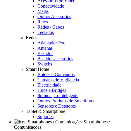
Acessórios de Video
Conectividade
Malas
Outros Acessórios
Ratos
Redes / Cabos
Teclados
Redes
Adaptador Poe
Antenas
Bastidor
Bastidor-acessórios
Switchs
Smart Home
Botões e Comandos
Camaras de Vigilância
Electricidade
Hubs e Bridges
Iluminação Inteligente
Outros Produtos de Smarthome
Sensores e Detetores
Tablet & Smartphone
Suportes
Smartphones /
Comunicações