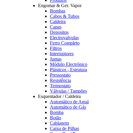
Produtos
Engomar & Ger. Vapor
Bombas
Cabos & Tubos
Caldeira
Capas
Depositos
Electrovalvulas
Ferro Completo
Filtros
Interruptores
Juntas
Módulo Electrónico
Plásticos - Estrutura
Pressostato
Resistência
Termostato
Válvulas / Tampões
Esquentador / Caldeira
Automático de Aguá
Automático de Gás
Bomba
Botão
Cablagem
Caixa de Pilhas