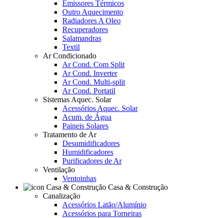
Emissores Térmicos
Outro Aquecimento
Radiadores A Oleo
Recuperadores
Salamandras
Textil
Ar Condicionado
Ar Cond. Com Split
Ar Cond. Inverter
Ar Cond. Multi-split
Ar Cond. Portatil
Sistemas Aquec. Solar
Acessórios Aquec. Solar
Acum. de Água
Paineis Solares
Tratamento de Ar
Desumidificadores
Humidificadores
Purificadores de Ar
Ventilação
Ventoinhas
Casa & Construção
Canalização
Acessórios Latão/Alumínio
Acessórios para Torneiras