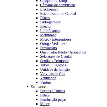
Casquilho / Tampa
Câmaras de combustão
Electroíman
Estabilizador de Caudal
Filtros
Hidrogerador
Injector
Lubrificantes
Membrana
Micro / Interruptores
Oring / Vedantes
Pressostato
Queimador Piloto / Acessórios
Selectores de Caudal
Sondas / Termopar
Tubos / Ligações
Unidade de Ignição
Válvulas de Gás
Ventilador
Venturi
Exaustores
Fechos / Trincos
Filtros
Iluminação-peças
Motor