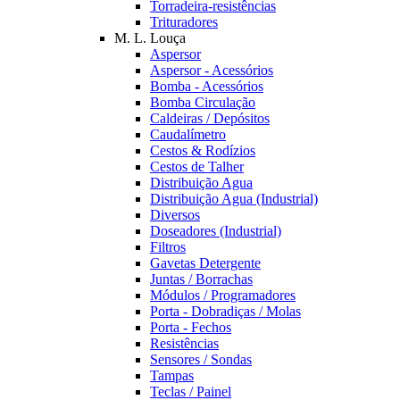
Torradeira-resistências
Trituradores
M. L. Louça
Aspersor
Aspersor - Acessórios
Bomba - Acessórios
Bomba Circulação
Caldeiras / Depósitos
Caudalímetro
Cestos & Rodízios
Cestos de Talher
Distribuição Agua
Distribuição Agua (Industrial)
Diversos
Doseadores (Industrial)
Filtros
Gavetas Detergente
Juntas / Borrachas
Módulos / Programadores
Porta - Dobradiças / Molas
Porta - Fechos
Resistências
Sensores / Sondas
Tampas
Teclas / Painel