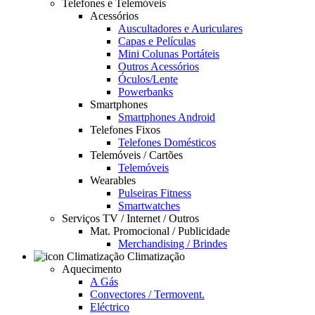
Telefones e Telemóveis
Acessórios
Auscultadores e Auriculares
Capas e Películas
Mini Colunas Portáteis
Outros Acessórios
Óculos/Lente
Powerbanks
Smartphones
Smartphones Android
Telefones Fixos
Telefones Domésticos
Telemóveis / Cartões
Telemóveis
Wearables
Pulseiras Fitness
Smartwatches
Serviços TV / Internet / Outros
Mat. Promocional / Publicidade
Merchandising / Brindes
Climatização
Aquecimento
A Gás
Convectores / Termovent.
Eléctrico