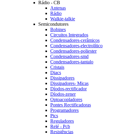
Rádio - CB
Antenas
Rádio
Walkie-talkie
Semicondutores
Bobines
Circuitos Integrados
Condensadores-cerâmicos
Condensadores-electrolítico
Condensadores-poliester
Condensadores-smd
Condensadores-tantalo
Cristais
Diacs
Dissipadores
Dissipadores- Micas
Díodos-rectificador
Díodos-zener
Optoacopladores
Pontes Rectificadoras
Programadores
Ptcs
Reguladores
Relé - Pcb
Resistências