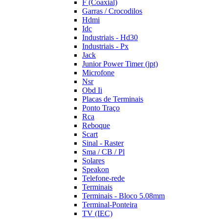
F (Coaxial)
Garras / Crocodilos
Hdmi
Idc
Industriais - Hd30
Industriais - Px
Jack
Junior Power Timer (jpt)
Microfone
Nsr
Obd Ii
Placas de Terminais
Ponto Traço
Rca
Reboque
Scart
Sinal - Raster
Sma / CB / Pl
Solares
Speakon
Telefone-rede
Terminais
Terminais - Bloco 5.08mm
Terminal-Ponteira
TV (IEC)