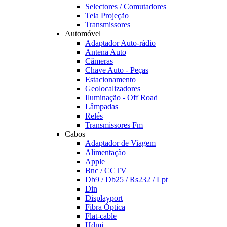
Selectores / Comutadores
Tela Projeção
Transmissores
Automóvel
Adaptador Auto-rádio
Antena Auto
Câmeras
Chave Auto - Peças
Estacionamento
Geolocalizadores
Iluminação - Off Road
Lâmpadas
Relés
Transmissores Fm
Cabos
Adaptador de Viagem
Alimentação
Apple
Bnc / CCTV
Db9 / Db25 / Rs232 / Lpt
Din
Displayport
Fibra Óptica
Flat-cable
Hdmi