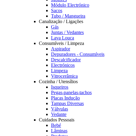
Módulo Electrónico
Sacos
Tubo / Mangueira
Canalização / Ligações
Gás
Juntas / Vedantes
Lava Louça
Consumíveis / Limpeza
Aspirador
Depuradores - Consumíveis
Descalcificador
Electrónicos
Limpeza
Vitrocerâmica
Cozinha / Utensílios
Isqueiros
Pegas-panelas-tachos
Placas Indução
Tampas Diversas
Válvulas
Vedante
Cuidados Pessoais
Bebé
Lâminas