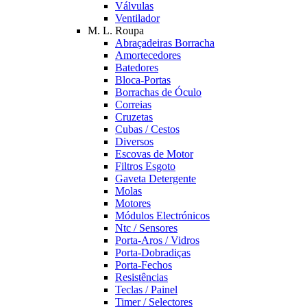
Válvulas
Ventilador
M. L. Roupa
Abraçadeiras Borracha
Amortecedores
Batedores
Bloca-Portas
Borrachas de Óculo
Correias
Cruzetas
Cubas / Cestos
Diversos
Escovas de Motor
Filtros Esgoto
Gaveta Detergente
Molas
Motores
Módulos Electrónicos
Ntc / Sensores
Porta-Aros / Vidros
Porta-Dobradiças
Porta-Fechos
Resistências
Teclas / Painel
Timer / Selectores