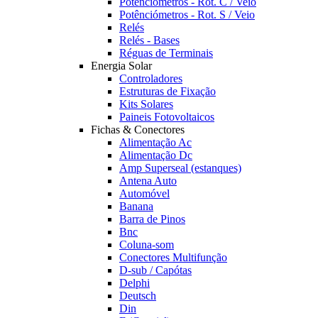
Potênciómetros - Rot. C / Veio
Potênciómetros - Rot. S / Veio
Relés
Relés - Bases
Réguas de Terminais
Energia Solar
Controladores
Estruturas de Fixação
Kits Solares
Paineis Fotovoltaicos
Fichas & Conectores
Alimentação Ac
Alimentação Dc
Amp Superseal (estanques)
Antena Auto
Automóvel
Banana
Barra de Pinos
Bnc
Coluna-som
Conectores Multifunção
D-sub / Capótas
Delphi
Deutsch
Din