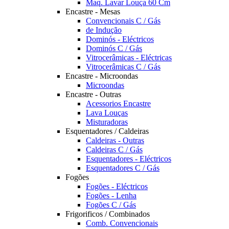
Maq. Lavar Louça 60 Cm
Encastre - Mesas
Convencionais C / Gás
de Indução
Dominós - Eléctricos
Dominós C / Gás
Vitrocerâmicas - Eléctricas
Vitrocerâmicas C / Gás
Encastre - Microondas
Microondas
Encastre - Outras
Acessorios Encastre
Lava Louças
Misturadoras
Esquentadores / Caldeiras
Caldeiras - Outras
Caldeiras C / Gás
Esquentadores - Eléctricos
Esquentadores C / Gás
Fogões
Fogões - Eléctricos
Fogões - Lenha
Fogões C / Gás
Frigorificos / Combinados
Comb. Convencionais