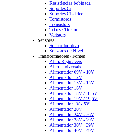
Resistências-bobinada
Suportes Ci
Suportes Ci - Plcc
Termistores
Transistors
Triacs / Tiristor
Varistors
Sensores
Sensor Indutivo
Sensores de Nível
Transformadores / Fontes
Alim. Reguláveis
Alim. Universais
Alimentador 09V - 10V
Alimentador 12V
Alimentador 13V - 15V
Alimentador 16V
Alimentador 18V / 18,5V
Alimentador 19V / 19,5V
Alimentador 1V - 5V
Alimentador 20V
Alimentador 24V - 26V
Alimentador 28V - 29V
Alimentador 30V - 39V
Alimentador 40V - 49V