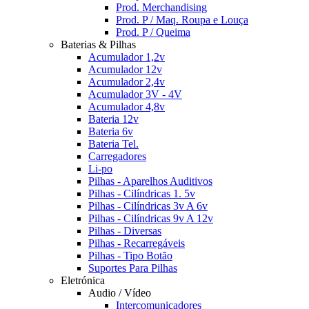
Prod. Merchandising
Prod. P / Maq. Roupa e Louça
Prod. P / Queima
Baterias & Pilhas
Acumulador 1,2v
Acumulador 12v
Acumulador 2,4v
Acumulador 3V - 4V
Acumulador 4,8v
Bateria 12v
Bateria 6v
Bateria Tel.
Carregadores
Li-po
Pilhas - Aparelhos Auditivos
Pilhas - Cilíndricas 1. 5v
Pilhas - Cilíndricas 3v A 6v
Pilhas - Cilíndricas 9v A 12v
Pilhas - Diversas
Pilhas - Recarregáveis
Pilhas - Tipo Botão
Suportes Para Pilhas
Eletrónica
Audio / Vídeo
Intercomunicadores