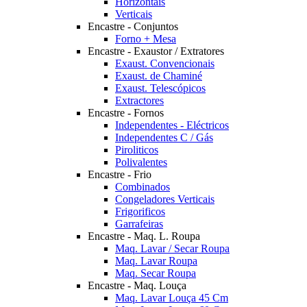
Horizontais
Verticais
Encastre - Conjuntos
Forno + Mesa
Encastre - Exaustor / Extratores
Exaust. Convencionais
Exaust. de Chaminé
Exaust. Telescópicos
Extractores
Encastre - Fornos
Independentes - Eléctricos
Independentes C / Gás
Piroliticos
Polivalentes
Encastre - Frio
Combinados
Congeladores Verticais
Frigorificos
Garrafeiras
Encastre - Maq. L. Roupa
Maq. Lavar / Secar Roupa
Maq. Lavar Roupa
Maq. Secar Roupa
Encastre - Maq. Louça
Maq. Lavar Louça 45 Cm