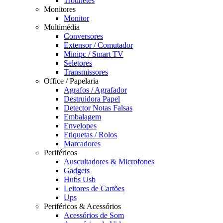
Trotinetes
Monitores
Monitor
Multimédia
Conversores
Extensor / Comutador
Minipc / Smart TV
Seletores
Transmissores
Office / Papelaria
Agrafos / Agrafador
Destruidora Papel
Detector Notas Falsas
Embalagem
Envelopes
Etiquetas / Rolos
Marcadores
Periféricos
Auscultadores & Microfones
Gadgets
Hubs Usb
Leitores de Cartões
Ups
Periféricos & Acessórios
Acessórios de Som