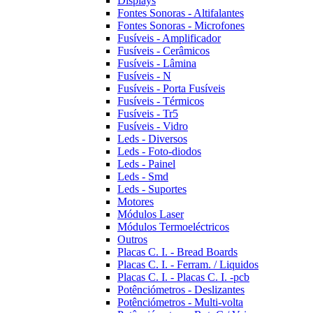
Displays
Fontes Sonoras - Altifalantes
Fontes Sonoras - Microfones
Fusíveis - Amplificador
Fusíveis - Cerâmicos
Fusíveis - Lâmina
Fusíveis - N
Fusíveis - Porta Fusíveis
Fusíveis - Térmicos
Fusíveis - Tr5
Fusíveis - Vidro
Leds - Diversos
Leds - Foto-diodos
Leds - Painel
Leds - Smd
Leds - Suportes
Motores
Módulos Laser
Módulos Termoeléctricos
Outros
Placas C. I. - Bread Boards
Placas C. I. - Ferram. / Liquidos
Placas C. I. - Placas C. I. -pcb
Potênciómetros - Deslizantes
Potênciómetros - Multi-volta