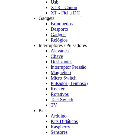
Usb
XLR - Canon
XT - Ficha DC
Gadgets
Brinquedos
Desporto
Gadgets
Relógios
Interruptores / Pulsadores
Alavanca
Chave
Deslizantes
Interruptor Pressão
Magnético
Micro Switch
Pulsador (Teimoso)
Rocker
Rotativos
Tact Switch
TV
Kits
Arduino
Kits Didáticos
Raspberry
Sensores