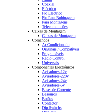
Coaxial
Eléctrico
Fio Eléctrico
Fio Para Bobinagem
Para Montagens
Telecomunições
Caixas de Montagem
Caixas de Montagem
Comandos
Ar Condicionado
Originais / Compatíveis
Programáveis
Rádio Control
Universais
Componentes Electrónicos
Avisadores-12v
Avisadores-220v
Avisadores-24v
Avisadores-5v
Bases de Corrente
Besouros
Botões
Contactor
Dip Switchs