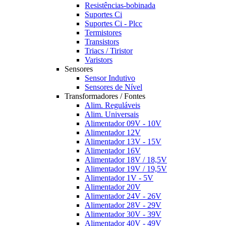
Resistências-bobinada
Suportes Ci
Suportes Ci - Plcc
Termistores
Transistors
Triacs / Tiristor
Varistors
Sensores
Sensor Indutivo
Sensores de Nível
Transformadores / Fontes
Alim. Reguláveis
Alim. Universais
Alimentador 09V - 10V
Alimentador 12V
Alimentador 13V - 15V
Alimentador 16V
Alimentador 18V / 18,5V
Alimentador 19V / 19,5V
Alimentador 1V - 5V
Alimentador 20V
Alimentador 24V - 26V
Alimentador 28V - 29V
Alimentador 30V - 39V
Alimentador 40V - 49V