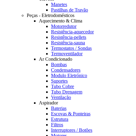
Manetes
Pastilhas de Travão
Peças - Eletrodomésticos
Aquecimento & Clima
Motorredutor
Resistência-aquecedor
Resistência-pellets
Resistência-sauna
Termostatos / Sondas
Termoventilador
Ar Condicionado
Bombas
Condensadores
Modulo Eletrónico
Suportes
Tubo Cobre
Tubo Drenagem
Ventilação
Aspirador
Baterias
Escovas & Ponteiras
Estrutura
Filtros
Interruptores / Botões
Motores