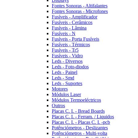
Displays
Fontes Sonoras - Altifalantes
Fontes Sonoras - Microfones
Fusíveis - Amplificador
Fusíveis - Cerâmicos
Fusíveis - Lâmina
Fusíveis - N
Fusíveis - Porta Fusíveis
Fusíveis - Térmicos
Fusíveis - Tr5
Fusíveis - Vidro
Leds - Diversos
Leds - Foto-diodos
Leds - Painel
Leds - Smd
Leds - Suportes
Motores
Módulos Laser
Módulos Termoeléctricos
Outros
Placas C. I. - Bread Boards
Placas C. I. - Ferram. / Liquidos
Placas C. I. - Placas C. I. -pcb
Potênciómetros - Deslizantes
Potênciómetros - Multi-volta