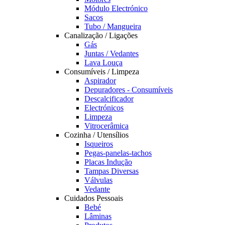
Módulo Electrónico
Sacos
Tubo / Mangueira
Canalização / Ligações
Gás
Juntas / Vedantes
Lava Louça
Consumíveis / Limpeza
Aspirador
Depuradores - Consumíveis
Descalcificador
Electrónicos
Limpeza
Vitrocerâmica
Cozinha / Utensílios
Isqueiros
Pegas-panelas-tachos
Placas Indução
Tampas Diversas
Válvulas
Vedante
Cuidados Pessoais
Bebé
Lâminas