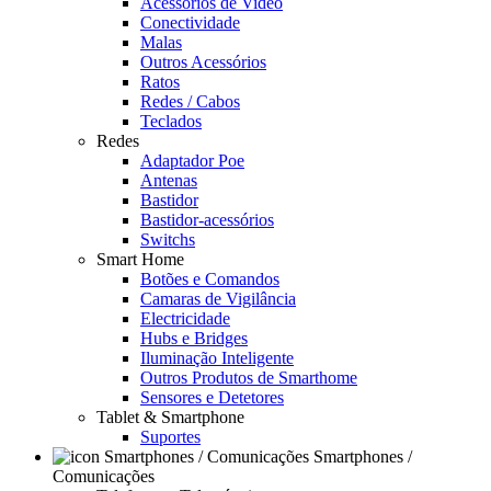
Acessórios de Video
Conectividade
Malas
Outros Acessórios
Ratos
Redes / Cabos
Teclados
Redes
Adaptador Poe
Antenas
Bastidor
Bastidor-acessórios
Switchs
Smart Home
Botões e Comandos
Camaras de Vigilância
Electricidade
Hubs e Bridges
Iluminação Inteligente
Outros Produtos de Smarthome
Sensores e Detetores
Tablet & Smartphone
Suportes
Smartphones /
Comunicações