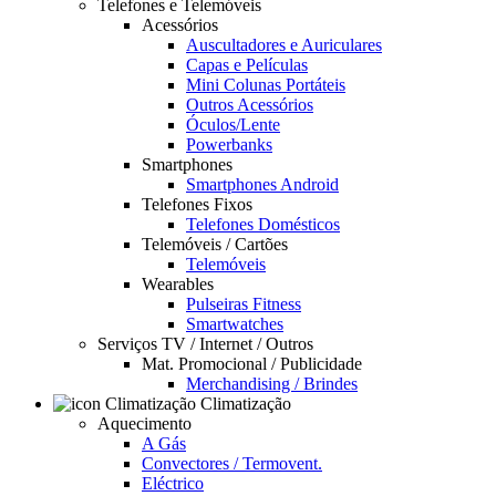
Telefones e Telemóveis
Acessórios
Auscultadores e Auriculares
Capas e Películas
Mini Colunas Portáteis
Outros Acessórios
Óculos/Lente
Powerbanks
Smartphones
Smartphones Android
Telefones Fixos
Telefones Domésticos
Telemóveis / Cartões
Telemóveis
Wearables
Pulseiras Fitness
Smartwatches
Serviços TV / Internet / Outros
Mat. Promocional / Publicidade
Merchandising / Brindes
Climatização
Aquecimento
A Gás
Convectores / Termovent.
Eléctrico