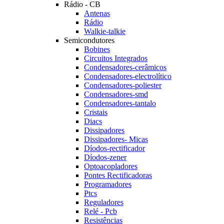
Rádio - CB
Antenas
Rádio
Walkie-talkie
Semicondutores
Bobines
Circuitos Integrados
Condensadores-cerâmicos
Condensadores-electrolítico
Condensadores-poliester
Condensadores-smd
Condensadores-tantalo
Cristais
Diacs
Dissipadores
Dissipadores- Micas
Díodos-rectificador
Díodos-zener
Optoacopladores
Pontes Rectificadoras
Programadores
Ptcs
Reguladores
Relé - Pcb
Resistências