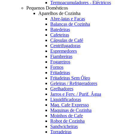
Termoacumuladores - Eléctricos
Pequenos Domésticos
Aparelhos de Cozinha
Abre-latas e Facas
Balanças de Cozinha
Batedeiras
Cafeteiras
Cápsulas de Café
Centrifugadoras
Espremedores
Fiambreiras
Fogareiros
Fornos
Fritadeiras
Fritadeiras Sem Óleo
Geleiras / Refrigeradores
Grelhadores
Jarros e Ferv. / Purif. Água
Liquidificadoras
Maq. Cafe Expresso
Maquinas de Cozinha
Moinhos de Cafe
Robot de Cozinha
Sandwicheiras
Torradeiras