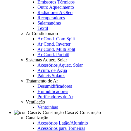
Emissores Térmicos
Outro Aquecimento
Radiadores A Oleo
Recuperadores
Salamandras
Textil
Ar Condicionado
Ar Cond. Com Split
Ar Cond. Inverter
Ar Cond. Multi-split
Ar Cond. Portatil
Sistemas Aquec. Solar
Acessórios Aquec. Solar
Acum. de Água
Paineis Solares
Tratamento de Ar
Desumidificadores
Humidificadores
Purificadores de Ar
Ventilação
Ventoinhas
Casa & Construção
Canalização
Acessórios Latão/Alumínio
Acessórios para Torneiras