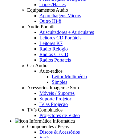
Tripés/Hastes
Equipamentos Audio
Aparelhagens Micros
Outro Hi-fi
Audio Portatil
Auscultadores e Auriculares
Leitores CD Portáteis
Leitores K7
Radio Relogio
Radios C / CD
Radios Portateis
Car Audio
Auto-radios
Leitor Multimédia
Simples
Acessórios Imagem e Som
Móveis / Suportes
Suporte Projetor
Telas Projeção
TV's Combinados
Projectores de Video
Informática
Componentes / Peças
Discos & Acessórios
Ecrãs