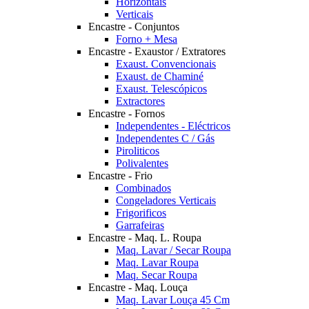
Horizontais
Verticais
Encastre - Conjuntos
Forno + Mesa
Encastre - Exaustor / Extratores
Exaust. Convencionais
Exaust. de Chaminé
Exaust. Telescópicos
Extractores
Encastre - Fornos
Independentes - Eléctricos
Independentes C / Gás
Piroliticos
Polivalentes
Encastre - Frio
Combinados
Congeladores Verticais
Frigorificos
Garrafeiras
Encastre - Maq. L. Roupa
Maq. Lavar / Secar Roupa
Maq. Lavar Roupa
Maq. Secar Roupa
Encastre - Maq. Louça
Maq. Lavar Louça 45 Cm