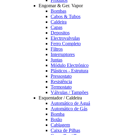
Produtos
Engomar & Ger. Vapor
Bombas
Cabos & Tubos
Caldeira
Capas
Depositos
Electrovalvulas
Ferro Completo
Filtros
Interruptores
Juntas
Módulo Electrónico
Plásticos - Estrutura
Pressostato
Resistência
Termostato
Válvulas / Tampões
Esquentador / Caldeira
Automático de Aguá
Automático de Gás
Bomba
Botão
Cablagem
Caixa de Pilhas