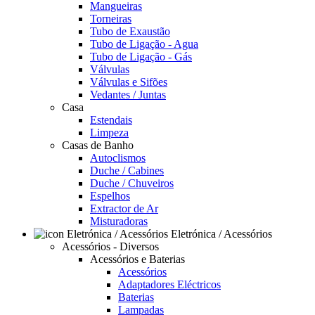
Mangueiras
Torneiras
Tubo de Exaustão
Tubo de Ligação - Agua
Tubo de Ligação - Gás
Válvulas
Válvulas e Sifões
Vedantes / Juntas
Casa
Estendais
Limpeza
Casas de Banho
Autoclismos
Duche / Cabines
Duche / Chuveiros
Espelhos
Extractor de Ar
Misturadoras
Eletrónica / Acessórios
Acessórios - Diversos
Acessórios e Baterias
Acessórios
Adaptadores Eléctricos
Baterias
Lampadas