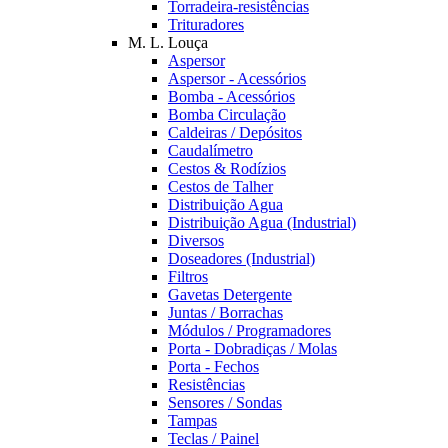
Torradeira-resistências
Trituradores
M. L. Louça
Aspersor
Aspersor - Acessórios
Bomba - Acessórios
Bomba Circulação
Caldeiras / Depósitos
Caudalímetro
Cestos & Rodízios
Cestos de Talher
Distribuição Agua
Distribuição Agua (Industrial)
Diversos
Doseadores (Industrial)
Filtros
Gavetas Detergente
Juntas / Borrachas
Módulos / Programadores
Porta - Dobradiças / Molas
Porta - Fechos
Resistências
Sensores / Sondas
Tampas
Teclas / Painel