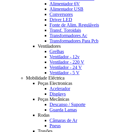
Alimentador 6V
Alimentador USB
Conversores
Driver LED
Fonte de Alim. Reguláveis
Transf. Toroidais
Transformadores Ac
Transformadores Para Pcb
Ventiladores
Grelhas
Ventilador - 12v
Ventilador - 220 V
Ventilador - 24 V
Ventilador - 5 V
Mobilidade Eléctrica
Peças Electronicas
Acelerador
Displays
Peças Mecânicas
Descanso / Suporte
Guarda Lamas
Rodas
Câmaras de Ar
Pneus
Travões