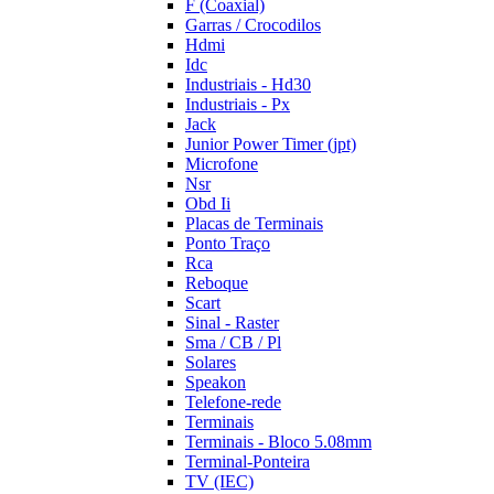
F (Coaxial)
Garras / Crocodilos
Hdmi
Idc
Industriais - Hd30
Industriais - Px
Jack
Junior Power Timer (jpt)
Microfone
Nsr
Obd Ii
Placas de Terminais
Ponto Traço
Rca
Reboque
Scart
Sinal - Raster
Sma / CB / Pl
Solares
Speakon
Telefone-rede
Terminais
Terminais - Bloco 5.08mm
Terminal-Ponteira
TV (IEC)