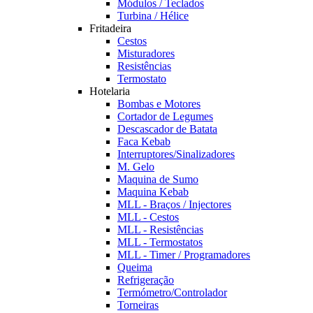
Módulos / Teclados
Turbina / Hélice
Fritadeira
Cestos
Misturadores
Resistências
Termostato
Hotelaria
Bombas e Motores
Cortador de Legumes
Descascador de Batata
Faca Kebab
Interruptores/Sinalizadores
M. Gelo
Maquina de Sumo
Maquina Kebab
MLL - Braços / Injectores
MLL - Cestos
MLL - Resistências
MLL - Termostatos
MLL - Timer / Programadores
Queima
Refrigeração
Termómetro/Controlador
Torneiras