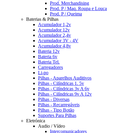
Prod. Merchandising
Prod. P / Maq. Roupa e Louça
Prod. P / Queima
Baterias & Pilhas
Acumulador 1,2v
Acumulador 12v
Acumulador 2,4v
Acumulador 3V - 4V
Acumulador 4,8v
Bateria 12v
Bateria 6v
Bateria Tel.
Carregadores
Li-po
Pilhas - Aparelhos Auditivos
Pilhas - Cilíndricas 1. 5v
Pilhas - Cilíndricas 3v A 6v
Pilhas - Cilíndricas 9v A 12v
Pilhas - Diversas
Pilhas - Recarregáveis
Pilhas - Tipo Botão
Suportes Para Pilhas
Eletrónica
Audio / Vídeo
Intercomunicadores