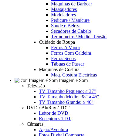
Maquinas de Barbear
Massajadores
Modeladores
Pedicure / Manicure
Saúde e Beleza
Secadores de Cabelo
Termometro / Medid. Tensão
Cuidado de Roupa
Ferros A Vapor
Ferros Com Caldeira
Ferros Secos
Tábuas de Passar
Maquinas de Costura
Maq. Costura Electricas
Imagem e Som
Televisão
TV Tamanho Pequeno: ≤ 37"
TV Tamanho Médio: 38" a 45"
TV Tamanho Grande: ≥ 46"
DVD / BluRay / TDT
Leitor de DVD
Receptores TDT
Câmaras
Ação/Aventura
Fotos Digital Compacta