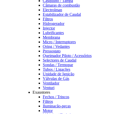
Casquilho / Tampa
Câmaras de combustão
Electroíman
Estabilizador de Caudal
Filtros
Hidrogerador
Injector
Lubrificantes
Membrana
Micro / Interruptores
Oring / Vedantes
Pressostato
Queimador Piloto / Acessórios
Selectores de Caudal
Sondas / Termopar
Tubos / Ligações
Unidade de Ignição
Válvulas de Gás
Ventilador
Venturi
Exaustores
Fechos / Trincos
Filtros
Iluminação-peças
Motor