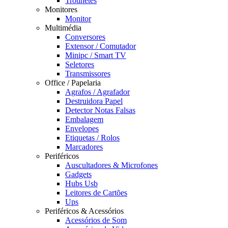
Trotinetes
Monitores
Monitor
Multimédia
Conversores
Extensor / Comutador
Minipc / Smart TV
Seletores
Transmissores
Office / Papelaria
Agrafos / Agrafador
Destruidora Papel
Detector Notas Falsas
Embalagem
Envelopes
Etiquetas / Rolos
Marcadores
Periféricos
Auscultadores & Microfones
Gadgets
Hubs Usb
Leitores de Cartões
Ups
Periféricos & Acessórios
Acessórios de Som