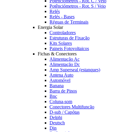
Potênciómetros - Rot. C / Veio
Potênciómetros - Rot. S / Veio
Relés
Relés - Bases
Réguas de Terminais
Energia Solar
Controladores
Estruturas de Fixação
Kits Solares
Paineis Fotovoltaicos
Fichas & Conectores
Alimentação Ac
Alimentação Dc
Amp Superseal (estanques)
Antena Auto
Automóvel
Banana
Barra de Pinos
Bnc
Coluna-som
Conectores Multifunção
D-sub / Capótas
Delphi
Deutsch
Din