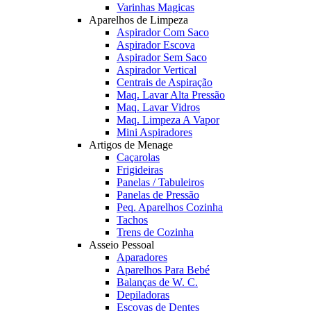
Varinhas Magicas
Aparelhos de Limpeza
Aspirador Com Saco
Aspirador Escova
Aspirador Sem Saco
Aspirador Vertical
Centrais de Aspiração
Maq. Lavar Alta Pressão
Maq. Lavar Vidros
Maq. Limpeza A Vapor
Mini Aspiradores
Artigos de Menage
Caçarolas
Frigideiras
Panelas / Tabuleiros
Panelas de Pressão
Peq. Aparelhos Cozinha
Tachos
Trens de Cozinha
Asseio Pessoal
Aparadores
Aparelhos Para Bebé
Balanças de W. C.
Depiladoras
Escovas de Dentes