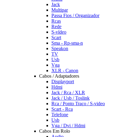
Jack
Multipar
Passa Fios / Organizador
Rcas
Rede
S-vídeo
Scart
Sma - Rp-sma-n
Speakon
TV
Usb
Vga
XLR - Canon
Cabos / Adaptadores
Displayport
Hdmi
Jack / Rca / XLR
Jack / Usb / Toslink
Rca / Ponto Traço / S-video
Scart - Rca
Telefone
Usb
Vga / Dvi / Hdmi
Cabos Em Rolo
Audio