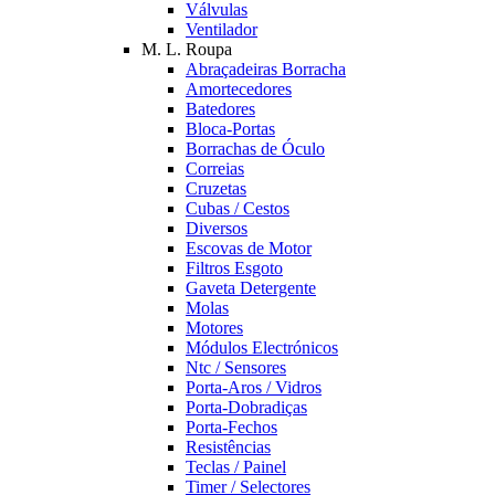
Válvulas
Ventilador
M. L. Roupa
Abraçadeiras Borracha
Amortecedores
Batedores
Bloca-Portas
Borrachas de Óculo
Correias
Cruzetas
Cubas / Cestos
Diversos
Escovas de Motor
Filtros Esgoto
Gaveta Detergente
Molas
Motores
Módulos Electrónicos
Ntc / Sensores
Porta-Aros / Vidros
Porta-Dobradiças
Porta-Fechos
Resistências
Teclas / Painel
Timer / Selectores