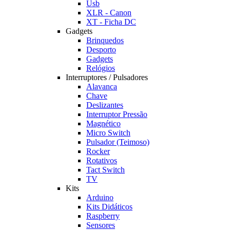
Usb
XLR - Canon
XT - Ficha DC
Gadgets
Brinquedos
Desporto
Gadgets
Relógios
Interruptores / Pulsadores
Alavanca
Chave
Deslizantes
Interruptor Pressão
Magnético
Micro Switch
Pulsador (Teimoso)
Rocker
Rotativos
Tact Switch
TV
Kits
Arduino
Kits Didáticos
Raspberry
Sensores