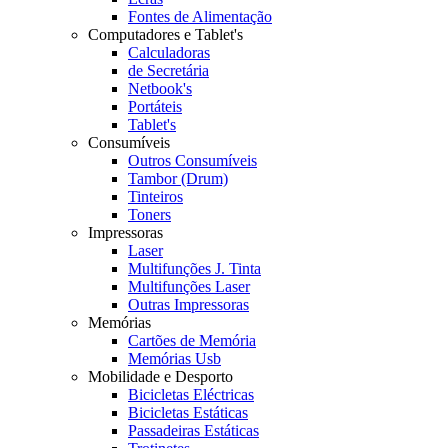
Fontes de Alimentação
Computadores e Tablet's
Calculadoras
de Secretária
Netbook's
Portáteis
Tablet's
Consumíveis
Outros Consumíveis
Tambor (Drum)
Tinteiros
Toners
Impressoras
Laser
Multifunções J. Tinta
Multifunções Laser
Outras Impressoras
Memórias
Cartões de Memória
Memórias Usb
Mobilidade e Desporto
Bicicletas Eléctricas
Bicicletas Estáticas
Passadeiras Estáticas