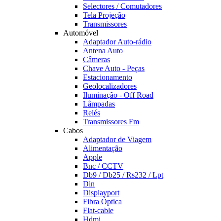
Selectores / Comutadores
Tela Projeção
Transmissores
Automóvel
Adaptador Auto-rádio
Antena Auto
Câmeras
Chave Auto - Peças
Estacionamento
Geolocalizadores
Iluminação - Off Road
Lâmpadas
Relés
Transmissores Fm
Cabos
Adaptador de Viagem
Alimentação
Apple
Bnc / CCTV
Db9 / Db25 / Rs232 / Lpt
Din
Displayport
Fibra Óptica
Flat-cable
Hdmi