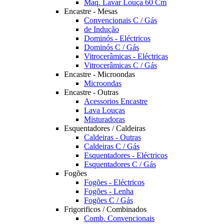
Maq. Lavar Louça 60 Cm
Encastre - Mesas
Convencionais C / Gás
de Indução
Dominós - Eléctricos
Dominós C / Gás
Vitrocerâmicas - Eléctricas
Vitrocerâmicas C / Gás
Encastre - Microondas
Microondas
Encastre - Outras
Acessorios Encastre
Lava Louças
Misturadoras
Esquentadores / Caldeiras
Caldeiras - Outras
Caldeiras C / Gás
Esquentadores - Eléctricos
Esquentadores C / Gás
Fogões
Fogões - Eléctricos
Fogões - Lenha
Fogões C / Gás
Frigorificos / Combinados
Comb. Convencionais