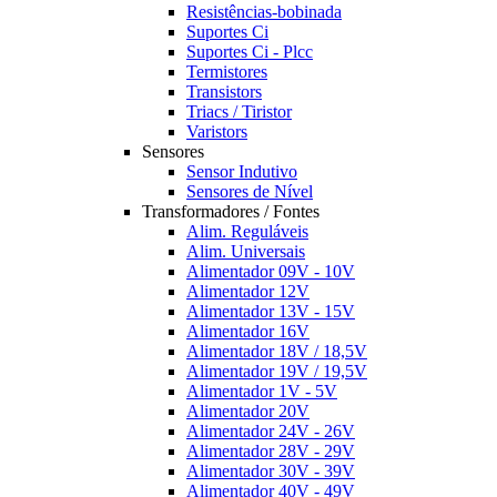
Resistências-bobinada
Suportes Ci
Suportes Ci - Plcc
Termistores
Transistors
Triacs / Tiristor
Varistors
Sensores
Sensor Indutivo
Sensores de Nível
Transformadores / Fontes
Alim. Reguláveis
Alim. Universais
Alimentador 09V - 10V
Alimentador 12V
Alimentador 13V - 15V
Alimentador 16V
Alimentador 18V / 18,5V
Alimentador 19V / 19,5V
Alimentador 1V - 5V
Alimentador 20V
Alimentador 24V - 26V
Alimentador 28V - 29V
Alimentador 30V - 39V
Alimentador 40V - 49V