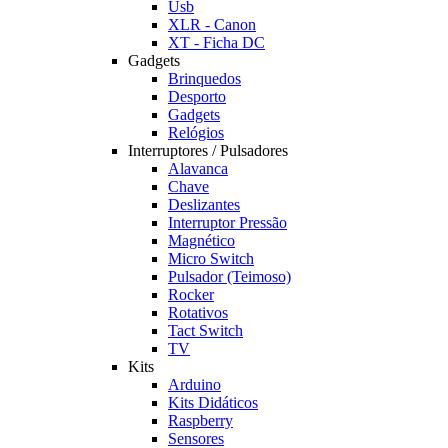
Usb
XLR - Canon
XT - Ficha DC
Gadgets
Brinquedos
Desporto
Gadgets
Relógios
Interruptores / Pulsadores
Alavanca
Chave
Deslizantes
Interruptor Pressão
Magnético
Micro Switch
Pulsador (Teimoso)
Rocker
Rotativos
Tact Switch
TV
Kits
Arduino
Kits Didáticos
Raspberry
Sensores