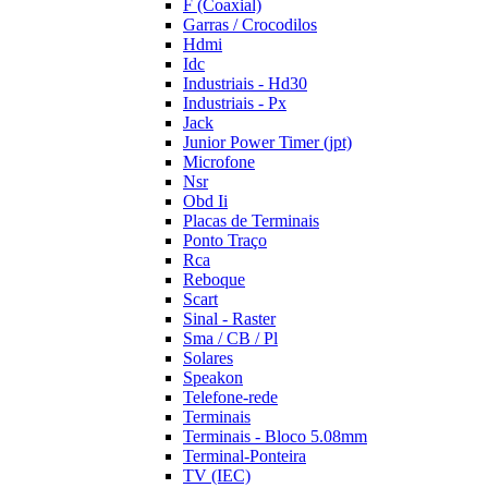
F (Coaxial)
Garras / Crocodilos
Hdmi
Idc
Industriais - Hd30
Industriais - Px
Jack
Junior Power Timer (jpt)
Microfone
Nsr
Obd Ii
Placas de Terminais
Ponto Traço
Rca
Reboque
Scart
Sinal - Raster
Sma / CB / Pl
Solares
Speakon
Telefone-rede
Terminais
Terminais - Bloco 5.08mm
Terminal-Ponteira
TV (IEC)