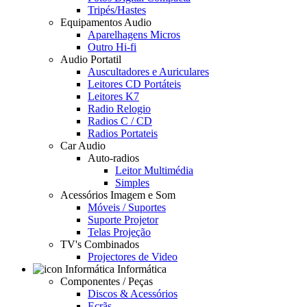
Tripés/Hastes
Equipamentos Audio
Aparelhagens Micros
Outro Hi-fi
Audio Portatil
Auscultadores e Auriculares
Leitores CD Portáteis
Leitores K7
Radio Relogio
Radios C / CD
Radios Portateis
Car Audio
Auto-radios
Leitor Multimédia
Simples
Acessórios Imagem e Som
Móveis / Suportes
Suporte Projetor
Telas Projeção
TV's Combinados
Projectores de Video
Informática
Componentes / Peças
Discos & Acessórios
Ecrãs