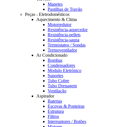
Manetes
Pastilhas de Travão
Peças - Eletrodomésticos
Aquecimento & Clima
Motorredutor
Resistência-aquecedor
Resistência-pellets
Resistência-sauna
Termostatos / Sondas
Termoventilador
Ar Condicionado
Bombas
Condensadores
Modulo Eletrónico
Suportes
Tubo Cobre
Tubo Drenagem
Ventilação
Aspirador
Baterias
Escovas & Ponteiras
Estrutura
Filtros
Interruptores / Botões
Motores