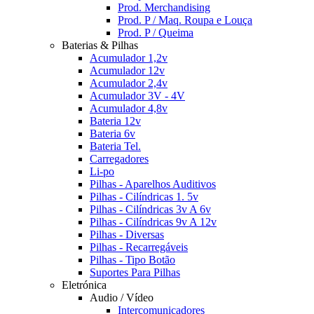
Prod. Merchandising
Prod. P / Maq. Roupa e Louça
Prod. P / Queima
Baterias & Pilhas
Acumulador 1,2v
Acumulador 12v
Acumulador 2,4v
Acumulador 3V - 4V
Acumulador 4,8v
Bateria 12v
Bateria 6v
Bateria Tel.
Carregadores
Li-po
Pilhas - Aparelhos Auditivos
Pilhas - Cilíndricas 1. 5v
Pilhas - Cilíndricas 3v A 6v
Pilhas - Cilíndricas 9v A 12v
Pilhas - Diversas
Pilhas - Recarregáveis
Pilhas - Tipo Botão
Suportes Para Pilhas
Eletrónica
Audio / Vídeo
Intercomunicadores