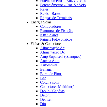
Potênciómetros - Rot. C / Veio
Potênciómetros - Rot. S / Veio
Relés
Relés - Bases
Réguas de Terminais
Energia Solar
Controladores
Estruturas de Fixação
Kits Solares
Paineis Fotovoltaicos
Fichas & Conectores
Alimentação Ac
Alimentação Dc
Amp Superseal (estanques)
Antena Auto
Automóvel
Banana
Barra de Pinos
Bnc
Coluna-som
Conectores Multifunção
D-sub / Capótas
Delphi
Deutsch
Din