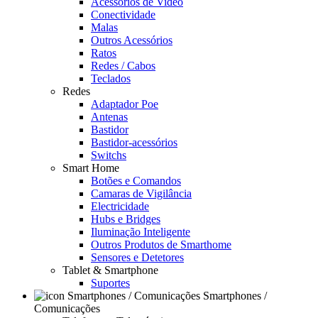
Acessórios de Video
Conectividade
Malas
Outros Acessórios
Ratos
Redes / Cabos
Teclados
Redes
Adaptador Poe
Antenas
Bastidor
Bastidor-acessórios
Switchs
Smart Home
Botões e Comandos
Camaras de Vigilância
Electricidade
Hubs e Bridges
Iluminação Inteligente
Outros Produtos de Smarthome
Sensores e Detetores
Tablet & Smartphone
Suportes
Smartphones /
Comunicações