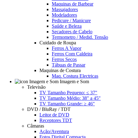
Maquinas de Barbear
Massajadores
Modeladores
Pedicure / Manicure
Saúde e Beleza
Secadores de Cabelo
Termometro / Medid. Tensão
Cuidado de Roupa
Ferros A Vapor
Ferros Com Caldeira
Ferros Secos
Tábuas de Passar
Maquinas de Costura
Maq. Costura Electricas
Imagem e Som
Televisão
TV Tamanho Pequeno: ≤ 37"
TV Tamanho Médio: 38" a 45"
TV Tamanho Grande: ≥ 46"
DVD / BluRay / TDT
Leitor de DVD
Receptores TDT
Câmaras
Ação/Aventura
Fotos Digital Compacta