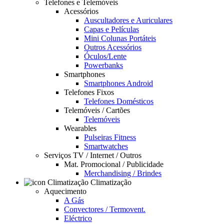
Telefones e Telemóveis
Acessórios
Auscultadores e Auriculares
Capas e Películas
Mini Colunas Portáteis
Outros Acessórios
Óculos/Lente
Powerbanks
Smartphones
Smartphones Android
Telefones Fixos
Telefones Domésticos
Telemóveis / Cartões
Telemóveis
Wearables
Pulseiras Fitness
Smartwatches
Serviços TV / Internet / Outros
Mat. Promocional / Publicidade
Merchandising / Brindes
Climatização
Aquecimento
A Gás
Convectores / Termovent.
Eléctrico