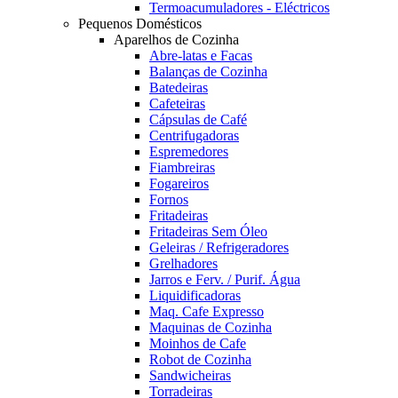
Termoacumuladores - Eléctricos
Pequenos Domésticos
Aparelhos de Cozinha
Abre-latas e Facas
Balanças de Cozinha
Batedeiras
Cafeteiras
Cápsulas de Café
Centrifugadoras
Espremedores
Fiambreiras
Fogareiros
Fornos
Fritadeiras
Fritadeiras Sem Óleo
Geleiras / Refrigeradores
Grelhadores
Jarros e Ferv. / Purif. Água
Liquidificadoras
Maq. Cafe Expresso
Maquinas de Cozinha
Moinhos de Cafe
Robot de Cozinha
Sandwicheiras
Torradeiras