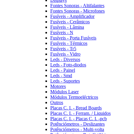
Displays
Fontes Sonoras - Altifalantes
Fontes Sonoras - Microfones
Fusíveis - Amplificador
Fusíveis - Cerâmicos
Fusíveis - Lâmina
Fusíveis - N
Fusíveis - Porta Fusíveis
Fusíveis - Térmicos
Fusíveis - Tr5
Fusíveis - Vidro
Leds - Diversos
Leds - Foto-diodos
Leds - Painel
Leds - Smd
Leds - Suportes
Motores
Módulos Laser
Módulos Termoeléctricos
Outros
Placas C. I. - Bread Boards
Placas C. I. - Ferram. / Liquidos
Placas C. I. - Placas C. I. -pcb
Potênciómetros - Deslizantes
Potênciómetros - Multi-volta