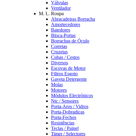
Válvulas
Ventilador
M. L. Roupa
Abraçadeiras Borracha
Amortecedores
Batedores
Bloca-Portas
Borrachas de Óculo
Correias
Cruzetas
Cubas / Cestos
Diversos
Escovas de Motor
Filtros Esgoto
Gaveta Detergente
Molas
Motores
Módulos Electrónicos
Ntc / Sensores
Porta-Aros / Vidros
Porta-Dobradiças
Porta-Fechos
Resistências
Teclas / Painel
Timer / Selectores