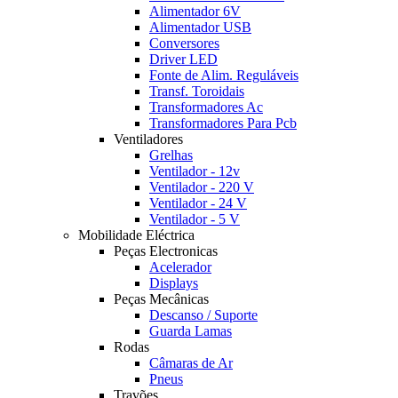
Alimentador 6V
Alimentador USB
Conversores
Driver LED
Fonte de Alim. Reguláveis
Transf. Toroidais
Transformadores Ac
Transformadores Para Pcb
Ventiladores
Grelhas
Ventilador - 12v
Ventilador - 220 V
Ventilador - 24 V
Ventilador - 5 V
Mobilidade Eléctrica
Peças Electronicas
Acelerador
Displays
Peças Mecânicas
Descanso / Suporte
Guarda Lamas
Rodas
Câmaras de Ar
Pneus
Travões