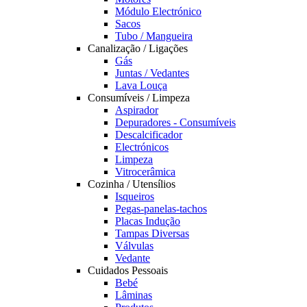
Módulo Electrónico
Sacos
Tubo / Mangueira
Canalização / Ligações
Gás
Juntas / Vedantes
Lava Louça
Consumíveis / Limpeza
Aspirador
Depuradores - Consumíveis
Descalcificador
Electrónicos
Limpeza
Vitrocerâmica
Cozinha / Utensílios
Isqueiros
Pegas-panelas-tachos
Placas Indução
Tampas Diversas
Válvulas
Vedante
Cuidados Pessoais
Bebé
Lâminas