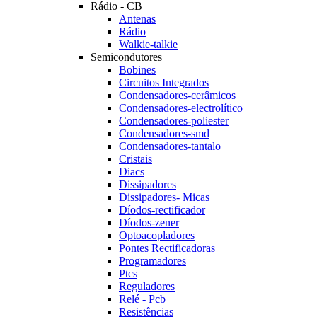
Rádio - CB
Antenas
Rádio
Walkie-talkie
Semicondutores
Bobines
Circuitos Integrados
Condensadores-cerâmicos
Condensadores-electrolítico
Condensadores-poliester
Condensadores-smd
Condensadores-tantalo
Cristais
Diacs
Dissipadores
Dissipadores- Micas
Díodos-rectificador
Díodos-zener
Optoacopladores
Pontes Rectificadoras
Programadores
Ptcs
Reguladores
Relé - Pcb
Resistências