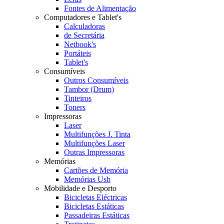
Fontes de Alimentação
Computadores e Tablet's
Calculadoras
de Secretária
Netbook's
Portáteis
Tablet's
Consumíveis
Outros Consumíveis
Tambor (Drum)
Tinteiros
Toners
Impressoras
Laser
Multifunções J. Tinta
Multifunções Laser
Outras Impressoras
Memórias
Cartões de Memória
Memórias Usb
Mobilidade e Desporto
Bicicletas Eléctricas
Bicicletas Estáticas
Passadeiras Estáticas