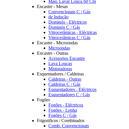
Maq. Lavar Louça 60 Cm
Encastre - Mesas
Convencionais C / Gás
de Indução
Dominós - Eléctricos
Dominós C / Gás
Vitrocerâmicas - Eléctricas
Vitrocerâmicas C / Gás
Encastre - Microondas
Microondas
Encastre - Outras
Acessorios Encastre
Lava Louças
Misturadoras
Esquentadores / Caldeiras
Caldeiras - Outras
Caldeiras C / Gás
Esquentadores - Eléctricos
Esquentadores C / Gás
Fogões
Fogões - Eléctricos
Fogões - Lenha
Fogões C / Gás
Frigorificos / Combinados
Comb. Convencionais