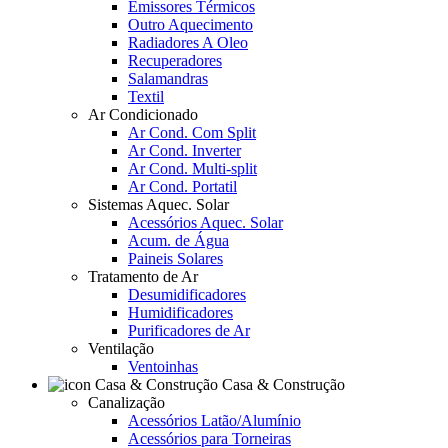
Emissores Térmicos
Outro Aquecimento
Radiadores A Oleo
Recuperadores
Salamandras
Textil
Ar Condicionado
Ar Cond. Com Split
Ar Cond. Inverter
Ar Cond. Multi-split
Ar Cond. Portatil
Sistemas Aquec. Solar
Acessórios Aquec. Solar
Acum. de Água
Paineis Solares
Tratamento de Ar
Desumidificadores
Humidificadores
Purificadores de Ar
Ventilação
Ventoinhas
Casa & Construção
Canalização
Acessórios Latão/Alumínio
Acessórios para Torneiras