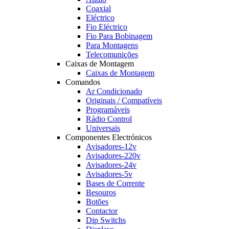
Coaxial
Eléctrico
Fio Eléctrico
Fio Para Bobinagem
Para Montagens
Telecomunições
Caixas de Montagem
Caixas de Montagem
Comandos
Ar Condicionado
Originais / Compatíveis
Programáveis
Rádio Control
Universais
Componentes Electrónicos
Avisadores-12v
Avisadores-220v
Avisadores-24v
Avisadores-5v
Bases de Corrente
Besouros
Botões
Contactor
Dip Switchs