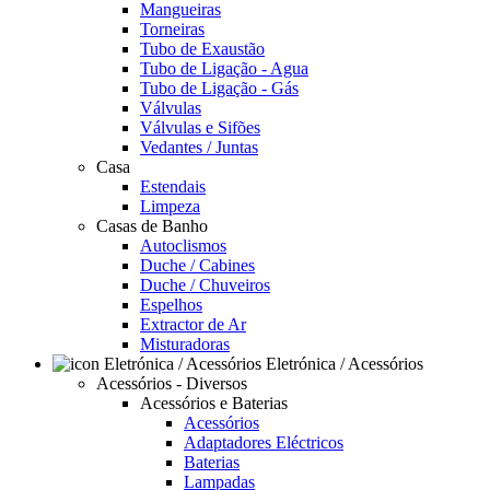
Mangueiras
Torneiras
Tubo de Exaustão
Tubo de Ligação - Agua
Tubo de Ligação - Gás
Válvulas
Válvulas e Sifões
Vedantes / Juntas
Casa
Estendais
Limpeza
Casas de Banho
Autoclismos
Duche / Cabines
Duche / Chuveiros
Espelhos
Extractor de Ar
Misturadoras
Eletrónica / Acessórios
Acessórios - Diversos
Acessórios e Baterias
Acessórios
Adaptadores Eléctricos
Baterias
Lampadas