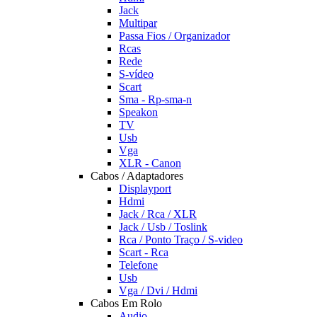
Jack
Multipar
Passa Fios / Organizador
Rcas
Rede
S-vídeo
Scart
Sma - Rp-sma-n
Speakon
TV
Usb
Vga
XLR - Canon
Cabos / Adaptadores
Displayport
Hdmi
Jack / Rca / XLR
Jack / Usb / Toslink
Rca / Ponto Traço / S-video
Scart - Rca
Telefone
Usb
Vga / Dvi / Hdmi
Cabos Em Rolo
Audio