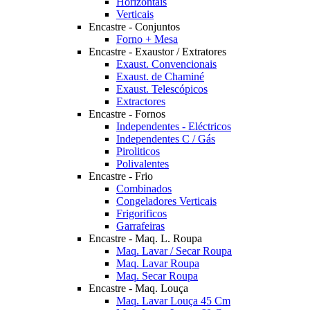
Horizontais
Verticais
Encastre - Conjuntos
Forno + Mesa
Encastre - Exaustor / Extratores
Exaust. Convencionais
Exaust. de Chaminé
Exaust. Telescópicos
Extractores
Encastre - Fornos
Independentes - Eléctricos
Independentes C / Gás
Piroliticos
Polivalentes
Encastre - Frio
Combinados
Congeladores Verticais
Frigorificos
Garrafeiras
Encastre - Maq. L. Roupa
Maq. Lavar / Secar Roupa
Maq. Lavar Roupa
Maq. Secar Roupa
Encastre - Maq. Louça
Maq. Lavar Louça 45 Cm