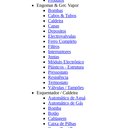
Produtos
Engomar & Ger. Vapor
Bombas
Cabos & Tubos
Caldeira
Capas
Depositos
Electrovalvulas
Ferro Completo
Filtros
Interruptores
Juntas
Módulo Electrónico
Plásticos - Estrutura
Pressostato
Resistência
Termostato
Válvulas / Tampões
Esquentador / Caldeira
Automático de Aguá
Automático de Gás
Bomba
Botão
Cablagem
Caixa de Pilhas