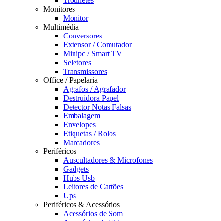
Trotinetes
Monitores
Monitor
Multimédia
Conversores
Extensor / Comutador
Minipc / Smart TV
Seletores
Transmissores
Office / Papelaria
Agrafos / Agrafador
Destruidora Papel
Detector Notas Falsas
Embalagem
Envelopes
Etiquetas / Rolos
Marcadores
Periféricos
Auscultadores & Microfones
Gadgets
Hubs Usb
Leitores de Cartões
Ups
Periféricos & Acessórios
Acessórios de Som