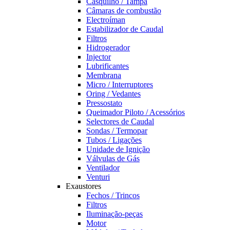
Casquilho / Tampa
Câmaras de combustão
Electroíman
Estabilizador de Caudal
Filtros
Hidrogerador
Injector
Lubrificantes
Membrana
Micro / Interruptores
Oring / Vedantes
Pressostato
Queimador Piloto / Acessórios
Selectores de Caudal
Sondas / Termopar
Tubos / Ligações
Unidade de Ignição
Válvulas de Gás
Ventilador
Venturi
Exaustores
Fechos / Trincos
Filtros
Iluminação-peças
Motor