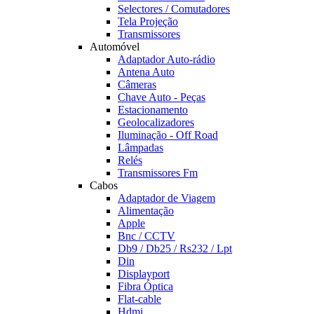
Selectores / Comutadores
Tela Projeção
Transmissores
Automóvel
Adaptador Auto-rádio
Antena Auto
Câmeras
Chave Auto - Peças
Estacionamento
Geolocalizadores
Iluminação - Off Road
Lâmpadas
Relés
Transmissores Fm
Cabos
Adaptador de Viagem
Alimentação
Apple
Bnc / CCTV
Db9 / Db25 / Rs232 / Lpt
Din
Displayport
Fibra Óptica
Flat-cable
Hdmi