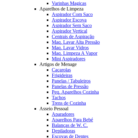
Varinhas Magicas
Aparelhos de Limpeza
Aspirador Com Saco
Aspirador Escova
Aspirador Sem Saco
Aspirador Vertical
Centrais de Aspiração
Maq. Lavar Alta Pressão
Maq. Lavar Vidros
Maq. Limpeza A Vapor
Mini Aspiradores
Artigos de Menage
Caçarolas
Frigideiras
Panelas / Tabuleiros
Panelas de Pressão
Peq. Aparelhos Cozinha
Tachos
Trens de Cozinha
Asseio Pessoal
Aparadores
Aparelhos Para Bebé
Balanças de W. C.
Depiladoras
Escovas de Dentes