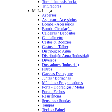
Torradeira-resistências
Trituradores
M. L. Louça
Aspersor
Aspersor - Acessórios
Bomba - Acessórios
Bomba Circulação
Caldeiras / Depósitos
Caudalímetro
Cestos & Rodízios
Cestos de Talher
Distribuição Agua
Distribuição Agua (Industrial)
Diversos
Doseadores (Industrial)
Filtros
Gavetas Detergente
Juntas / Borrachas
Módulos / Programadores
Porta - Dobradiças / Molas
Porta - Fechos
Resistências
Sensores / Sondas
Tampas
Teclas / Painel