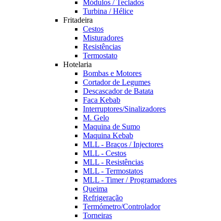
Módulos / Teclados
Turbina / Hélice
Fritadeira
Cestos
Misturadores
Resistências
Termostato
Hotelaria
Bombas e Motores
Cortador de Legumes
Descascador de Batata
Faca Kebab
Interruptores/Sinalizadores
M. Gelo
Maquina de Sumo
Maquina Kebab
MLL - Braços / Injectores
MLL - Cestos
MLL - Resistências
MLL - Termostatos
MLL - Timer / Programadores
Queima
Refrigeração
Termómetro/Controlador
Torneiras