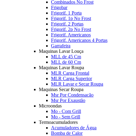
Combinados No Frost
Frigobar
Frigorif. 1 Porta
Frigorif. 1p No Frost
Frigorif. 2 Portas
Frigorif. 2p No Frost
Frigorif. Americanos
Frigorif. Americanos 4 Portas
Garrafeira
Maquinas Lavar Louça
MLL de 45 Cm
MLL de 60 Cm
Maquinas Lavar Roupa
MLR Carga Frontal
MLR Carga Superior
MLR Lavar e Secar Roupa
Maquinas Secar Roupa
Msr Por Condensação
Msr Por Exaustão
Microondas
Mo - Com Grill
Mo - Sem Grill
Termoacumuladores
Acumuladores de Água
Bomba de Calor