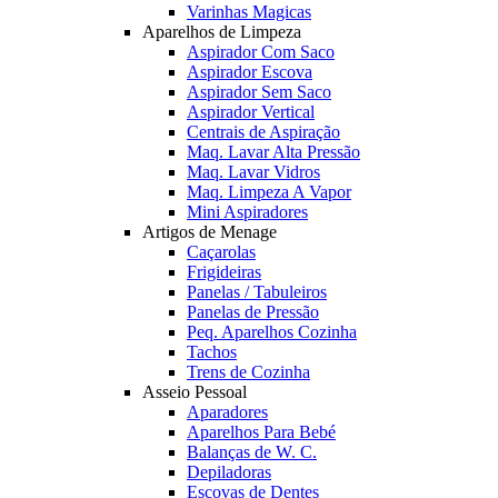
Varinhas Magicas
Aparelhos de Limpeza
Aspirador Com Saco
Aspirador Escova
Aspirador Sem Saco
Aspirador Vertical
Centrais de Aspiração
Maq. Lavar Alta Pressão
Maq. Lavar Vidros
Maq. Limpeza A Vapor
Mini Aspiradores
Artigos de Menage
Caçarolas
Frigideiras
Panelas / Tabuleiros
Panelas de Pressão
Peq. Aparelhos Cozinha
Tachos
Trens de Cozinha
Asseio Pessoal
Aparadores
Aparelhos Para Bebé
Balanças de W. C.
Depiladoras
Escovas de Dentes