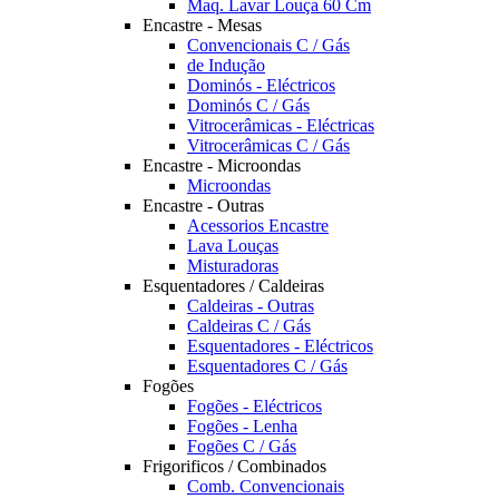
Maq. Lavar Louça 60 Cm
Encastre - Mesas
Convencionais C / Gás
de Indução
Dominós - Eléctricos
Dominós C / Gás
Vitrocerâmicas - Eléctricas
Vitrocerâmicas C / Gás
Encastre - Microondas
Microondas
Encastre - Outras
Acessorios Encastre
Lava Louças
Misturadoras
Esquentadores / Caldeiras
Caldeiras - Outras
Caldeiras C / Gás
Esquentadores - Eléctricos
Esquentadores C / Gás
Fogões
Fogões - Eléctricos
Fogões - Lenha
Fogões C / Gás
Frigorificos / Combinados
Comb. Convencionais