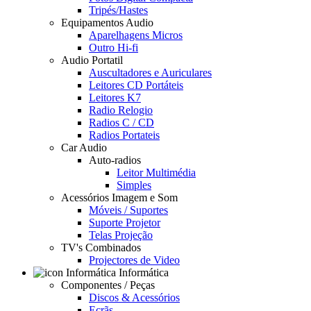
Tripés/Hastes
Equipamentos Audio
Aparelhagens Micros
Outro Hi-fi
Audio Portatil
Auscultadores e Auriculares
Leitores CD Portáteis
Leitores K7
Radio Relogio
Radios C / CD
Radios Portateis
Car Audio
Auto-radios
Leitor Multimédia
Simples
Acessórios Imagem e Som
Móveis / Suportes
Suporte Projetor
Telas Projeção
TV's Combinados
Projectores de Video
Informática
Componentes / Peças
Discos & Acessórios
Ecrãs