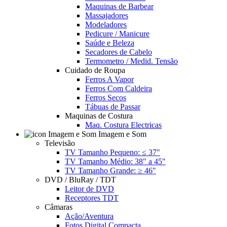
Maquinas de Barbear
Massajadores
Modeladores
Pedicure / Manicure
Saúde e Beleza
Secadores de Cabelo
Termometro / Medid. Tensão
Cuidado de Roupa
Ferros A Vapor
Ferros Com Caldeira
Ferros Secos
Tábuas de Passar
Maquinas de Costura
Maq. Costura Electricas
Imagem e Som
Televisão
TV Tamanho Pequeno: ≤ 37"
TV Tamanho Médio: 38" a 45"
TV Tamanho Grande: ≥ 46"
DVD / BluRay / TDT
Leitor de DVD
Receptores TDT
Câmaras
Ação/Aventura
Fotos Digital Compacta