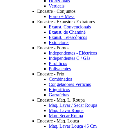
Horizontais
Verticais
Encastre - Conjuntos
Forno + Mesa
Encastre - Exaustor / Extratores
Exaust. Convencionais
Exaust. de Chaminé
Exaust. Telescópicos
Extractores
Encastre - Fornos
Independentes - Eléctricos
Independentes C / Gás
Piroliticos
Polivalentes
Encastre - Frio
Combinados
Congeladores Verticais
Frigorificos
Garrafeiras
Encastre - Maq. L. Roupa
Maq. Lavar / Secar Roupa
Maq. Lavar Roupa
Maq. Secar Roupa
Encastre - Maq. Louça
Maq. Lavar Louça 45 Cm