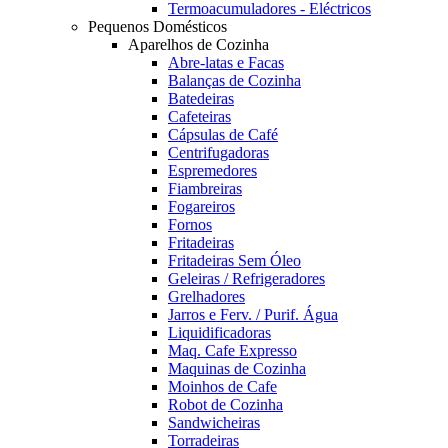
Termoacumuladores - Eléctricos
Pequenos Domésticos
Aparelhos de Cozinha
Abre-latas e Facas
Balanças de Cozinha
Batedeiras
Cafeteiras
Cápsulas de Café
Centrifugadoras
Espremedores
Fiambreiras
Fogareiros
Fornos
Fritadeiras
Fritadeiras Sem Óleo
Geleiras / Refrigeradores
Grelhadores
Jarros e Ferv. / Purif. Água
Liquidificadoras
Maq. Cafe Expresso
Maquinas de Cozinha
Moinhos de Cafe
Robot de Cozinha
Sandwicheiras
Torradeiras