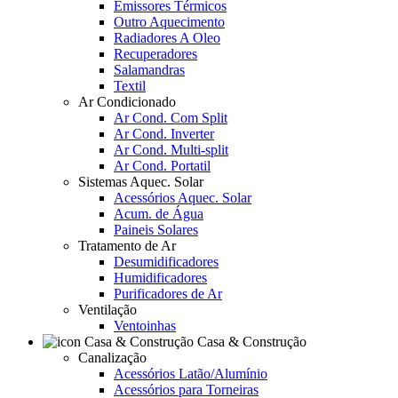
Emissores Térmicos
Outro Aquecimento
Radiadores A Oleo
Recuperadores
Salamandras
Textil
Ar Condicionado
Ar Cond. Com Split
Ar Cond. Inverter
Ar Cond. Multi-split
Ar Cond. Portatil
Sistemas Aquec. Solar
Acessórios Aquec. Solar
Acum. de Água
Paineis Solares
Tratamento de Ar
Desumidificadores
Humidificadores
Purificadores de Ar
Ventilação
Ventoinhas
Casa & Construção
Canalização
Acessórios Latão/Alumínio
Acessórios para Torneiras