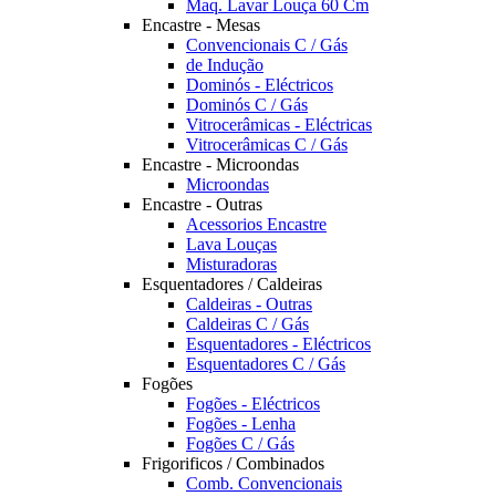
Maq. Lavar Louça 60 Cm
Encastre - Mesas
Convencionais C / Gás
de Indução
Dominós - Eléctricos
Dominós C / Gás
Vitrocerâmicas - Eléctricas
Vitrocerâmicas C / Gás
Encastre - Microondas
Microondas
Encastre - Outras
Acessorios Encastre
Lava Louças
Misturadoras
Esquentadores / Caldeiras
Caldeiras - Outras
Caldeiras C / Gás
Esquentadores - Eléctricos
Esquentadores C / Gás
Fogões
Fogões - Eléctricos
Fogões - Lenha
Fogões C / Gás
Frigorificos / Combinados
Comb. Convencionais