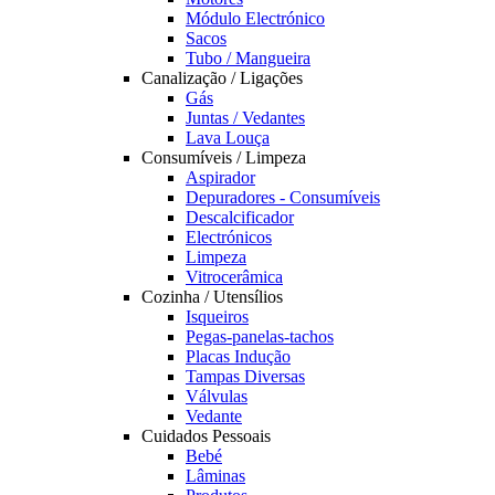
Módulo Electrónico
Sacos
Tubo / Mangueira
Canalização / Ligações
Gás
Juntas / Vedantes
Lava Louça
Consumíveis / Limpeza
Aspirador
Depuradores - Consumíveis
Descalcificador
Electrónicos
Limpeza
Vitrocerâmica
Cozinha / Utensílios
Isqueiros
Pegas-panelas-tachos
Placas Indução
Tampas Diversas
Válvulas
Vedante
Cuidados Pessoais
Bebé
Lâminas