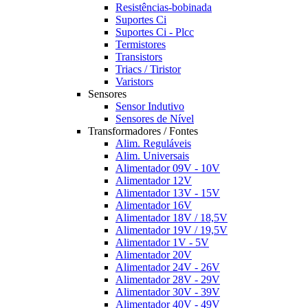
Resistências-bobinada
Suportes Ci
Suportes Ci - Plcc
Termistores
Transistors
Triacs / Tiristor
Varistors
Sensores
Sensor Indutivo
Sensores de Nível
Transformadores / Fontes
Alim. Reguláveis
Alim. Universais
Alimentador 09V - 10V
Alimentador 12V
Alimentador 13V - 15V
Alimentador 16V
Alimentador 18V / 18,5V
Alimentador 19V / 19,5V
Alimentador 1V - 5V
Alimentador 20V
Alimentador 24V - 26V
Alimentador 28V - 29V
Alimentador 30V - 39V
Alimentador 40V - 49V