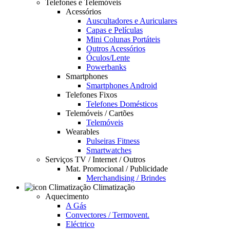
Telefones e Telemóveis
Acessórios
Auscultadores e Auriculares
Capas e Películas
Mini Colunas Portáteis
Outros Acessórios
Óculos/Lente
Powerbanks
Smartphones
Smartphones Android
Telefones Fixos
Telefones Domésticos
Telemóveis / Cartões
Telemóveis
Wearables
Pulseiras Fitness
Smartwatches
Serviços TV / Internet / Outros
Mat. Promocional / Publicidade
Merchandising / Brindes
Climatização
Aquecimento
A Gás
Convectores / Termovent.
Eléctrico