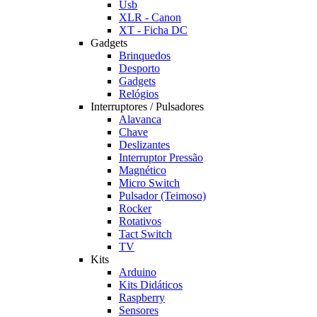
Usb
XLR - Canon
XT - Ficha DC
Gadgets
Brinquedos
Desporto
Gadgets
Relógios
Interruptores / Pulsadores
Alavanca
Chave
Deslizantes
Interruptor Pressão
Magnético
Micro Switch
Pulsador (Teimoso)
Rocker
Rotativos
Tact Switch
TV
Kits
Arduino
Kits Didáticos
Raspberry
Sensores