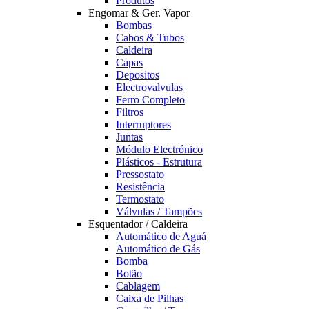
Produtos
Engomar & Ger. Vapor
Bombas
Cabos & Tubos
Caldeira
Capas
Depositos
Electrovalvulas
Ferro Completo
Filtros
Interruptores
Juntas
Módulo Electrónico
Plásticos - Estrutura
Pressostato
Resistência
Termostato
Válvulas / Tampões
Esquentador / Caldeira
Automático de Aguá
Automático de Gás
Bomba
Botão
Cablagem
Caixa de Pilhas