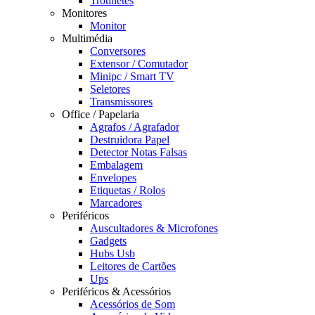
Trotinetes
Monitores
Monitor
Multimédia
Conversores
Extensor / Comutador
Minipc / Smart TV
Seletores
Transmissores
Office / Papelaria
Agrafos / Agrafador
Destruidora Papel
Detector Notas Falsas
Embalagem
Envelopes
Etiquetas / Rolos
Marcadores
Periféricos
Auscultadores & Microfones
Gadgets
Hubs Usb
Leitores de Cartões
Ups
Periféricos & Acessórios
Acessórios de Som