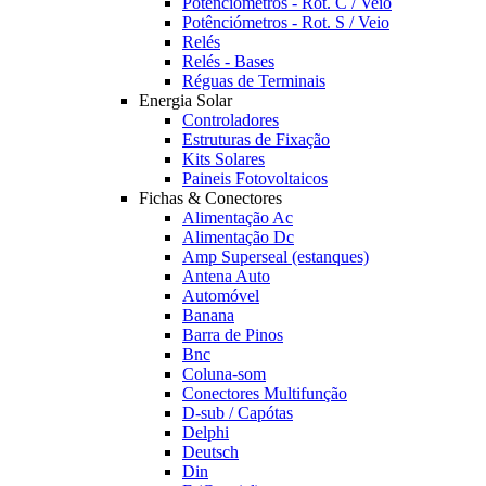
Potênciómetros - Rot. C / Veio
Potênciómetros - Rot. S / Veio
Relés
Relés - Bases
Réguas de Terminais
Energia Solar
Controladores
Estruturas de Fixação
Kits Solares
Paineis Fotovoltaicos
Fichas & Conectores
Alimentação Ac
Alimentação Dc
Amp Superseal (estanques)
Antena Auto
Automóvel
Banana
Barra de Pinos
Bnc
Coluna-som
Conectores Multifunção
D-sub / Capótas
Delphi
Deutsch
Din