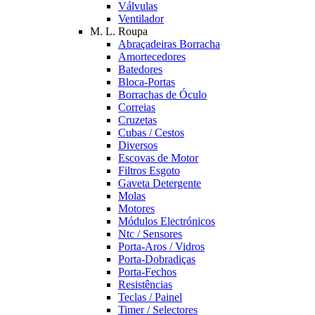
Válvulas
Ventilador
M. L. Roupa
Abraçadeiras Borracha
Amortecedores
Batedores
Bloca-Portas
Borrachas de Óculo
Correias
Cruzetas
Cubas / Cestos
Diversos
Escovas de Motor
Filtros Esgoto
Gaveta Detergente
Molas
Motores
Módulos Electrónicos
Ntc / Sensores
Porta-Aros / Vidros
Porta-Dobradiças
Porta-Fechos
Resistências
Teclas / Painel
Timer / Selectores