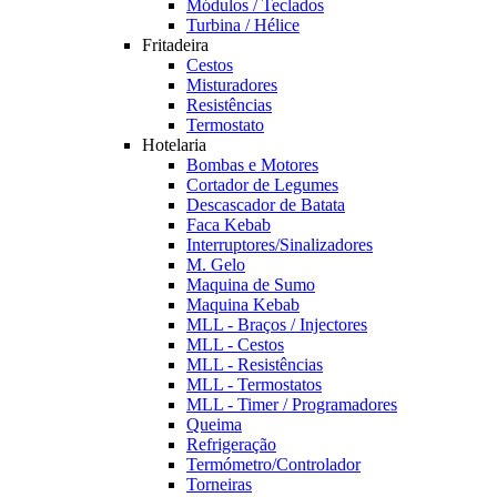
Módulos / Teclados
Turbina / Hélice
Fritadeira
Cestos
Misturadores
Resistências
Termostato
Hotelaria
Bombas e Motores
Cortador de Legumes
Descascador de Batata
Faca Kebab
Interruptores/Sinalizadores
M. Gelo
Maquina de Sumo
Maquina Kebab
MLL - Braços / Injectores
MLL - Cestos
MLL - Resistências
MLL - Termostatos
MLL - Timer / Programadores
Queima
Refrigeração
Termómetro/Controlador
Torneiras