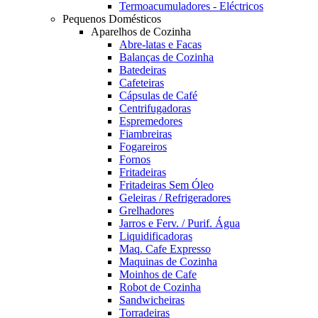
Termoacumuladores - Eléctricos
Pequenos Domésticos
Aparelhos de Cozinha
Abre-latas e Facas
Balanças de Cozinha
Batedeiras
Cafeteiras
Cápsulas de Café
Centrifugadoras
Espremedores
Fiambreiras
Fogareiros
Fornos
Fritadeiras
Fritadeiras Sem Óleo
Geleiras / Refrigeradores
Grelhadores
Jarros e Ferv. / Purif. Água
Liquidificadoras
Maq. Cafe Expresso
Maquinas de Cozinha
Moinhos de Cafe
Robot de Cozinha
Sandwicheiras
Torradeiras