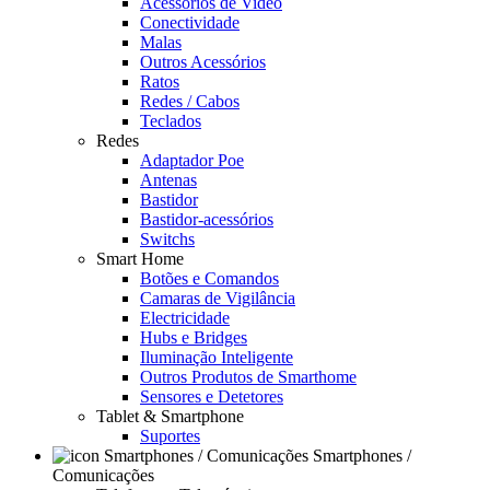
Acessórios de Video
Conectividade
Malas
Outros Acessórios
Ratos
Redes / Cabos
Teclados
Redes
Adaptador Poe
Antenas
Bastidor
Bastidor-acessórios
Switchs
Smart Home
Botões e Comandos
Camaras de Vigilância
Electricidade
Hubs e Bridges
Iluminação Inteligente
Outros Produtos de Smarthome
Sensores e Detetores
Tablet & Smartphone
Suportes
Smartphones /
Comunicações