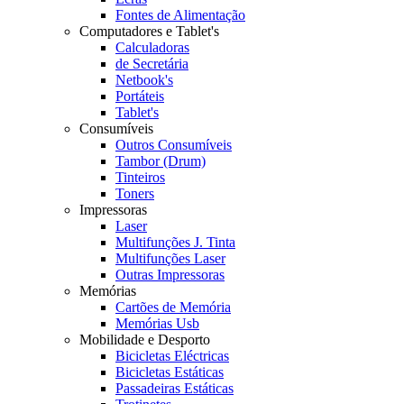
Fontes de Alimentação
Computadores e Tablet's
Calculadoras
de Secretária
Netbook's
Portáteis
Tablet's
Consumíveis
Outros Consumíveis
Tambor (Drum)
Tinteiros
Toners
Impressoras
Laser
Multifunções J. Tinta
Multifunções Laser
Outras Impressoras
Memórias
Cartões de Memória
Memórias Usb
Mobilidade e Desporto
Bicicletas Eléctricas
Bicicletas Estáticas
Passadeiras Estáticas