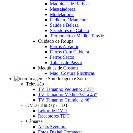
Maquinas de Barbear
Massajadores
Modeladores
Pedicure / Manicure
Saúde e Beleza
Secadores de Cabelo
Termometro / Medid. Tensão
Cuidado de Roupa
Ferros A Vapor
Ferros Com Caldeira
Ferros Secos
Tábuas de Passar
Maquinas de Costura
Maq. Costura Electricas
Imagem e Som
Televisão
TV Tamanho Pequeno: ≤ 37"
TV Tamanho Médio: 38" a 45"
TV Tamanho Grande: ≥ 46"
DVD / BluRay / TDT
Leitor de DVD
Receptores TDT
Câmaras
Ação/Aventura
Fotos Digital Compacta