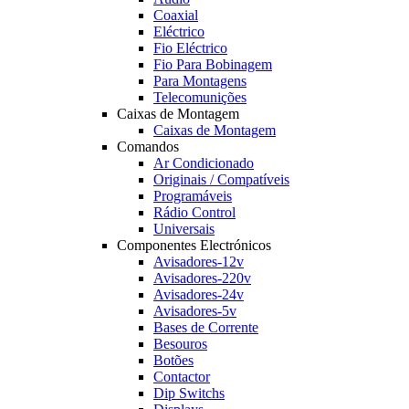
Coaxial
Eléctrico
Fio Eléctrico
Fio Para Bobinagem
Para Montagens
Telecomunições
Caixas de Montagem
Caixas de Montagem
Comandos
Ar Condicionado
Originais / Compatíveis
Programáveis
Rádio Control
Universais
Componentes Electrónicos
Avisadores-12v
Avisadores-220v
Avisadores-24v
Avisadores-5v
Bases de Corrente
Besouros
Botões
Contactor
Dip Switchs