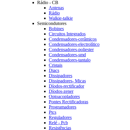
Rádio - CB
Antenas
Rádio
Walkie-talkie
Semicondutores
Bobines
Circuitos Integrados
Condensadores-cerâmicos
Condensadores-electrolítico
Condensadores-poliester
Condensadores-smd
Condensadores-tantalo
Cristais
Diacs
Dissipadores
Dissipadores- Micas
Díodos-rectificador
Díodos-zener
Optoacopladores
Pontes Rectificadoras
Programadores
Ptcs
Reguladores
Relé - Pcb
Resistências