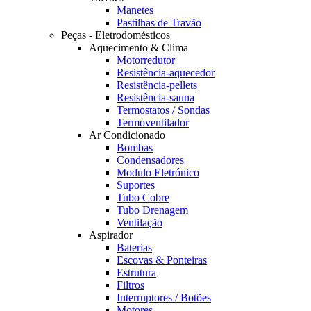
Manetes
Pastilhas de Travão
Peças - Eletrodomésticos
Aquecimento & Clima
Motorredutor
Resistência-aquecedor
Resistência-pellets
Resistência-sauna
Termostatos / Sondas
Termoventilador
Ar Condicionado
Bombas
Condensadores
Modulo Eletrónico
Suportes
Tubo Cobre
Tubo Drenagem
Ventilação
Aspirador
Baterias
Escovas & Ponteiras
Estrutura
Filtros
Interruptores / Botões
Motores