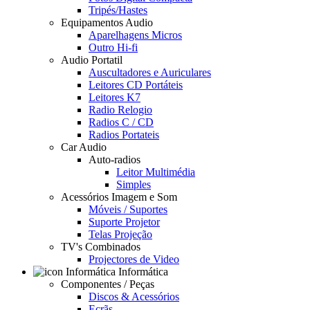
Tripés/Hastes
Equipamentos Audio
Aparelhagens Micros
Outro Hi-fi
Audio Portatil
Auscultadores e Auriculares
Leitores CD Portáteis
Leitores K7
Radio Relogio
Radios C / CD
Radios Portateis
Car Audio
Auto-radios
Leitor Multimédia
Simples
Acessórios Imagem e Som
Móveis / Suportes
Suporte Projetor
Telas Projeção
TV's Combinados
Projectores de Video
Informática
Componentes / Peças
Discos & Acessórios
Ecrãs