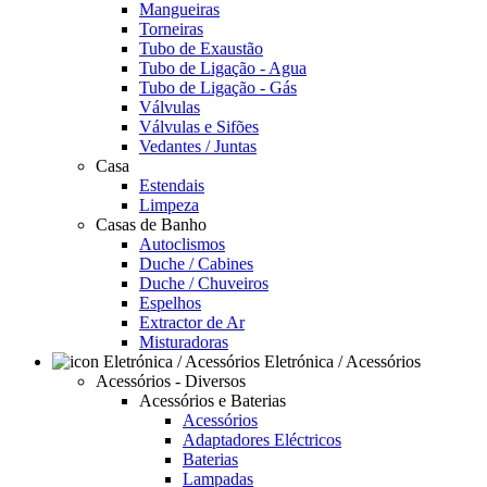
Mangueiras
Torneiras
Tubo de Exaustão
Tubo de Ligação - Agua
Tubo de Ligação - Gás
Válvulas
Válvulas e Sifões
Vedantes / Juntas
Casa
Estendais
Limpeza
Casas de Banho
Autoclismos
Duche / Cabines
Duche / Chuveiros
Espelhos
Extractor de Ar
Misturadoras
Eletrónica / Acessórios
Acessórios - Diversos
Acessórios e Baterias
Acessórios
Adaptadores Eléctricos
Baterias
Lampadas