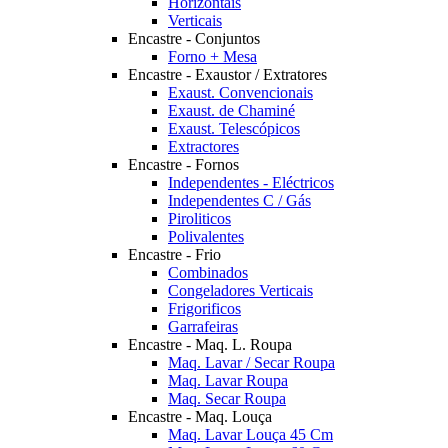
Horizontais
Verticais
Encastre - Conjuntos
Forno + Mesa
Encastre - Exaustor / Extratores
Exaust. Convencionais
Exaust. de Chaminé
Exaust. Telescópicos
Extractores
Encastre - Fornos
Independentes - Eléctricos
Independentes C / Gás
Piroliticos
Polivalentes
Encastre - Frio
Combinados
Congeladores Verticais
Frigorificos
Garrafeiras
Encastre - Maq. L. Roupa
Maq. Lavar / Secar Roupa
Maq. Lavar Roupa
Maq. Secar Roupa
Encastre - Maq. Louça
Maq. Lavar Louça 45 Cm