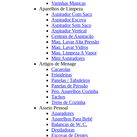
Varinhas Magicas
Aparelhos de Limpeza
Aspirador Com Saco
Aspirador Escova
Aspirador Sem Saco
Aspirador Vertical
Centrais de Aspiração
Maq. Lavar Alta Pressão
Maq. Lavar Vidros
Maq. Limpeza A Vapor
Mini Aspiradores
Artigos de Menage
Caçarolas
Frigideiras
Panelas / Tabuleiros
Panelas de Pressão
Peq. Aparelhos Cozinha
Tachos
Trens de Cozinha
Asseio Pessoal
Aparadores
Aparelhos Para Bebé
Balanças de W. C.
Depiladoras
Escovas de Dentes