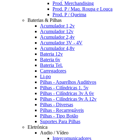
Prod. Merchandising
Prod. P / Maq. Roupa e Louça
Prod. P / Queima
Baterias & Pilhas
Acumulador 1,2v
Acumulador 12v
Acumulador 2,4v
Acumulador 3V - 4V
Acumulador 4,8v
Bateria 12v
Bateria 6v
Bateria Tel.
Carregadores
Li-po
Pilhas - Aparelhos Auditivos
Pilhas - Cilíndricas 1. 5v
Pilhas - Cilíndricas 3v A 6v
Pilhas - Cilíndricas 9v A 12v
Pilhas - Diversas
Pilhas - Recarregáveis
Pilhas - Tipo Botão
Suportes Para Pilhas
Eletrónica
Audio / Vídeo
Intercomunicadores