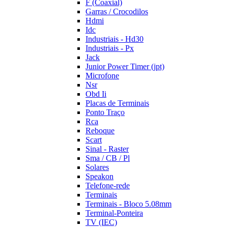
F (Coaxial)
Garras / Crocodilos
Hdmi
Idc
Industriais - Hd30
Industriais - Px
Jack
Junior Power Timer (jpt)
Microfone
Nsr
Obd Ii
Placas de Terminais
Ponto Traço
Rca
Reboque
Scart
Sinal - Raster
Sma / CB / Pl
Solares
Speakon
Telefone-rede
Terminais
Terminais - Bloco 5.08mm
Terminal-Ponteira
TV (IEC)