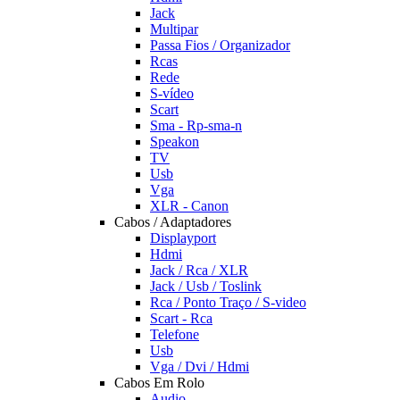
Jack
Multipar
Passa Fios / Organizador
Rcas
Rede
S-vídeo
Scart
Sma - Rp-sma-n
Speakon
TV
Usb
Vga
XLR - Canon
Cabos / Adaptadores
Displayport
Hdmi
Jack / Rca / XLR
Jack / Usb / Toslink
Rca / Ponto Traço / S-video
Scart - Rca
Telefone
Usb
Vga / Dvi / Hdmi
Cabos Em Rolo
Audio