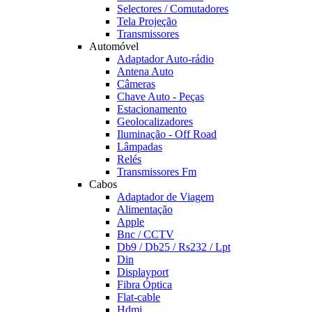
Selectores / Comutadores
Tela Projeção
Transmissores
Automóvel
Adaptador Auto-rádio
Antena Auto
Câmeras
Chave Auto - Peças
Estacionamento
Geolocalizadores
Iluminação - Off Road
Lâmpadas
Relés
Transmissores Fm
Cabos
Adaptador de Viagem
Alimentação
Apple
Bnc / CCTV
Db9 / Db25 / Rs232 / Lpt
Din
Displayport
Fibra Óptica
Flat-cable
Hdmi