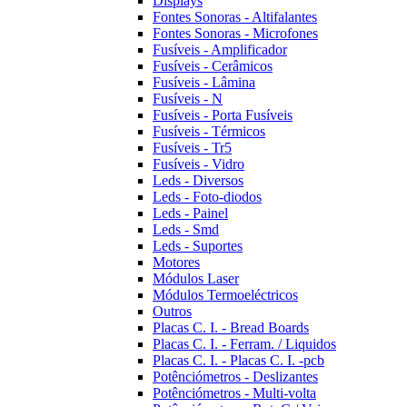
Displays
Fontes Sonoras - Altifalantes
Fontes Sonoras - Microfones
Fusíveis - Amplificador
Fusíveis - Cerâmicos
Fusíveis - Lâmina
Fusíveis - N
Fusíveis - Porta Fusíveis
Fusíveis - Térmicos
Fusíveis - Tr5
Fusíveis - Vidro
Leds - Diversos
Leds - Foto-diodos
Leds - Painel
Leds - Smd
Leds - Suportes
Motores
Módulos Laser
Módulos Termoeléctricos
Outros
Placas C. I. - Bread Boards
Placas C. I. - Ferram. / Liquidos
Placas C. I. - Placas C. I. -pcb
Potênciómetros - Deslizantes
Potênciómetros - Multi-volta