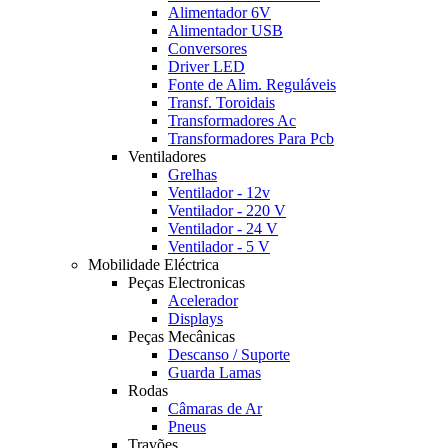
Alimentador 6V
Alimentador USB
Conversores
Driver LED
Fonte de Alim. Reguláveis
Transf. Toroidais
Transformadores Ac
Transformadores Para Pcb
Ventiladores
Grelhas
Ventilador - 12v
Ventilador - 220 V
Ventilador - 24 V
Ventilador - 5 V
Mobilidade Eléctrica
Peças Electronicas
Acelerador
Displays
Peças Mecânicas
Descanso / Suporte
Guarda Lamas
Rodas
Câmaras de Ar
Pneus
Travões