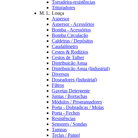
Torradeira-resistências
Trituradores
M. L. Louça
Aspersor
Aspersor - Acessórios
Bomba - Acessórios
Bomba Circulação
Caldeiras / Depósitos
Caudalímetro
Cestos & Rodízios
Cestos de Talher
Distribuição Agua
Distribuição Agua (Industrial)
Diversos
Doseadores (Industrial)
Filtros
Gavetas Detergente
Juntas / Borrachas
Módulos / Programadores
Porta - Dobradiças / Molas
Porta - Fechos
Resistências
Sensores / Sondas
Tampas
Teclas / Painel