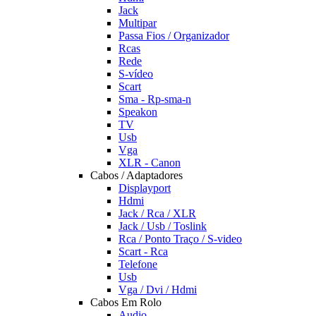
Jack
Multipar
Passa Fios / Organizador
Rcas
Rede
S-vídeo
Scart
Sma - Rp-sma-n
Speakon
TV
Usb
Vga
XLR - Canon
Cabos / Adaptadores
Displayport
Hdmi
Jack / Rca / XLR
Jack / Usb / Toslink
Rca / Ponto Traço / S-video
Scart - Rca
Telefone
Usb
Vga / Dvi / Hdmi
Cabos Em Rolo
Audio