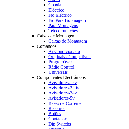
Coaxial
Eléctrico
Fio Eléctrico
Fio Para Bobinagem
Para Montagens
Telecomunições
Caixas de Montagem
Caixas de Montagem
Comandos
Ar Condicionado
Originais / Compatíveis
Programáveis
Rádio Control
Universais
Componentes Electrónicos
Avisadores-12v
Avisadores-220v
Avisadores-24v
Avisadores-5v
Bases de Corrente
Besouros
Botões
Contactor
Dip Switchs