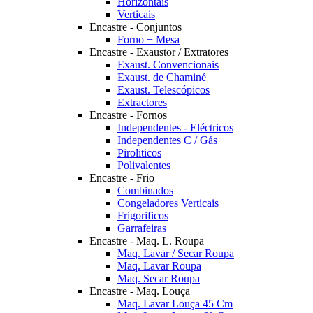
Horizontais
Verticais
Encastre - Conjuntos
Forno + Mesa
Encastre - Exaustor / Extratores
Exaust. Convencionais
Exaust. de Chaminé
Exaust. Telescópicos
Extractores
Encastre - Fornos
Independentes - Eléctricos
Independentes C / Gás
Piroliticos
Polivalentes
Encastre - Frio
Combinados
Congeladores Verticais
Frigorificos
Garrafeiras
Encastre - Maq. L. Roupa
Maq. Lavar / Secar Roupa
Maq. Lavar Roupa
Maq. Secar Roupa
Encastre - Maq. Louça
Maq. Lavar Louça 45 Cm