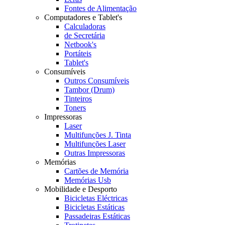
Fontes de Alimentação
Computadores e Tablet's
Calculadoras
de Secretária
Netbook's
Portáteis
Tablet's
Consumíveis
Outros Consumíveis
Tambor (Drum)
Tinteiros
Toners
Impressoras
Laser
Multifunções J. Tinta
Multifunções Laser
Outras Impressoras
Memórias
Cartões de Memória
Memórias Usb
Mobilidade e Desporto
Bicicletas Eléctricas
Bicicletas Estáticas
Passadeiras Estáticas