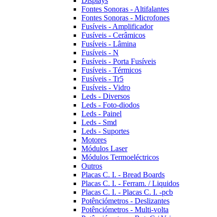
Displays
Fontes Sonoras - Altifalantes
Fontes Sonoras - Microfones
Fusíveis - Amplificador
Fusíveis - Cerâmicos
Fusíveis - Lâmina
Fusíveis - N
Fusíveis - Porta Fusíveis
Fusíveis - Térmicos
Fusíveis - Tr5
Fusíveis - Vidro
Leds - Diversos
Leds - Foto-diodos
Leds - Painel
Leds - Smd
Leds - Suportes
Motores
Módulos Laser
Módulos Termoeléctricos
Outros
Placas C. I. - Bread Boards
Placas C. I. - Ferram. / Liquidos
Placas C. I. - Placas C. I. -pcb
Potênciómetros - Deslizantes
Potênciómetros - Multi-volta