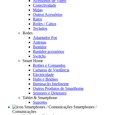
Acessórios de Video
Conectividade
Malas
Outros Acessórios
Ratos
Redes / Cabos
Teclados
Redes
Adaptador Poe
Antenas
Bastidor
Bastidor-acessórios
Switchs
Smart Home
Botões e Comandos
Camaras de Vigilância
Electricidade
Hubs e Bridges
Iluminação Inteligente
Outros Produtos de Smarthome
Sensores e Detetores
Tablet & Smartphone
Suportes
Smartphones /
Comunicações