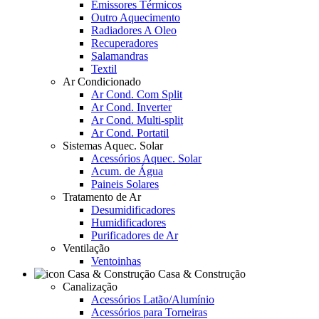
Emissores Térmicos
Outro Aquecimento
Radiadores A Oleo
Recuperadores
Salamandras
Textil
Ar Condicionado
Ar Cond. Com Split
Ar Cond. Inverter
Ar Cond. Multi-split
Ar Cond. Portatil
Sistemas Aquec. Solar
Acessórios Aquec. Solar
Acum. de Água
Paineis Solares
Tratamento de Ar
Desumidificadores
Humidificadores
Purificadores de Ar
Ventilação
Ventoinhas
Casa & Construção
Canalização
Acessórios Latão/Alumínio
Acessórios para Torneiras