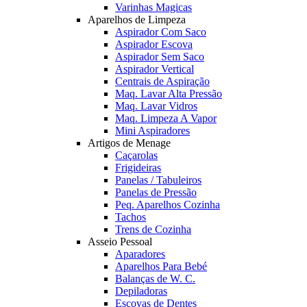
Varinhas Magicas
Aparelhos de Limpeza
Aspirador Com Saco
Aspirador Escova
Aspirador Sem Saco
Aspirador Vertical
Centrais de Aspiração
Maq. Lavar Alta Pressão
Maq. Lavar Vidros
Maq. Limpeza A Vapor
Mini Aspiradores
Artigos de Menage
Caçarolas
Frigideiras
Panelas / Tabuleiros
Panelas de Pressão
Peq. Aparelhos Cozinha
Tachos
Trens de Cozinha
Asseio Pessoal
Aparadores
Aparelhos Para Bebé
Balanças de W. C.
Depiladoras
Escovas de Dentes