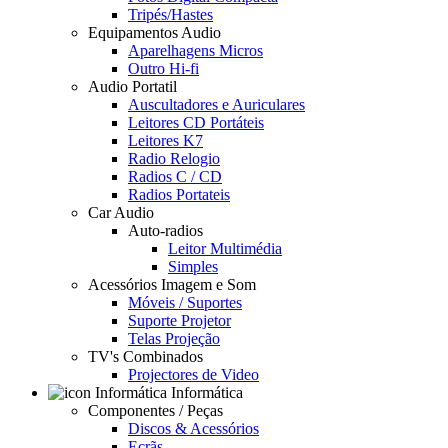
Tripés/Hastes
Equipamentos Audio
Aparelhagens Micros
Outro Hi-fi
Audio Portatil
Auscultadores e Auriculares
Leitores CD Portáteis
Leitores K7
Radio Relogio
Radios C / CD
Radios Portateis
Car Audio
Auto-radios
Leitor Multimédia
Simples
Acessórios Imagem e Som
Móveis / Suportes
Suporte Projetor
Telas Projeção
TV's Combinados
Projectores de Video
Informática
Componentes / Peças
Discos & Acessórios
Ecrãs