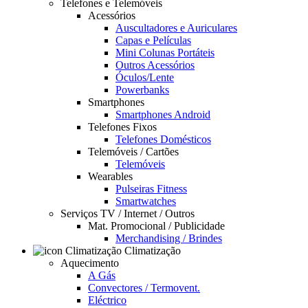
Telefones e Telemóveis
Acessórios
Auscultadores e Auriculares
Capas e Películas
Mini Colunas Portáteis
Outros Acessórios
Óculos/Lente
Powerbanks
Smartphones
Smartphones Android
Telefones Fixos
Telefones Domésticos
Telemóveis / Cartões
Telemóveis
Wearables
Pulseiras Fitness
Smartwatches
Serviços TV / Internet / Outros
Mat. Promocional / Publicidade
Merchandising / Brindes
Climatização
Aquecimento
A Gás
Convectores / Termovent.
Eléctrico