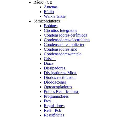
Rádio - CB
Antenas
Rádio
Walkie-talkie
Semicondutores
Bobines
Circuitos Integrados
Condensadores-cerâmicos
Condensadores-electrolítico
Condensadores-poliester
Condensadores-smd
Condensadores-tantalo
Cristais
Diacs
Dissipadores
Dissipadores- Micas
Díodos-rectificador
Díodos-zener
Optoacopladores
Pontes Rectificadoras
Programadores
Ptcs
Reguladores
Relé - Pcb
Resistências