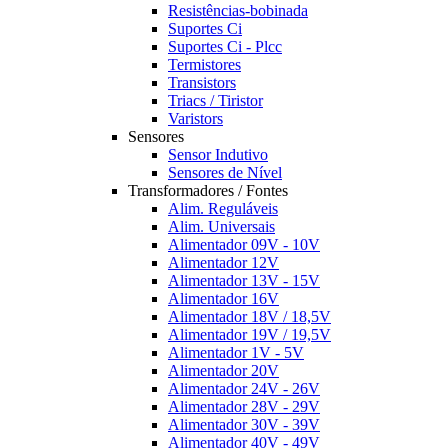
Resistências-bobinada
Suportes Ci
Suportes Ci - Plcc
Termistores
Transistors
Triacs / Tiristor
Varistors
Sensores
Sensor Indutivo
Sensores de Nível
Transformadores / Fontes
Alim. Reguláveis
Alim. Universais
Alimentador 09V - 10V
Alimentador 12V
Alimentador 13V - 15V
Alimentador 16V
Alimentador 18V / 18,5V
Alimentador 19V / 19,5V
Alimentador 1V - 5V
Alimentador 20V
Alimentador 24V - 26V
Alimentador 28V - 29V
Alimentador 30V - 39V
Alimentador 40V - 49V