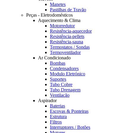
Manetes
Pastilhas de Travão
Peças - Eletrodomésticos
Aquecimento & Clima
Motorredutor
Resistência-aquecedor
Resistência-pellets
Resistência-sauna
Termostatos / Sondas
Termoventilador
Ar Condicionado
Bombas
Condensadores
Modulo Eletrónico
Suportes
Tubo Cobre
Tubo Drenagem
Ventilação
Aspirador
Baterias
Escovas & Ponteiras
Estrutura
Filtros
Interruptores / Botões
Motores