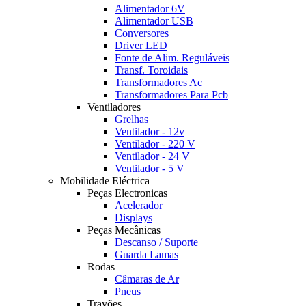
Alimentador 6V
Alimentador USB
Conversores
Driver LED
Fonte de Alim. Reguláveis
Transf. Toroidais
Transformadores Ac
Transformadores Para Pcb
Ventiladores
Grelhas
Ventilador - 12v
Ventilador - 220 V
Ventilador - 24 V
Ventilador - 5 V
Mobilidade Eléctrica
Peças Electronicas
Acelerador
Displays
Peças Mecânicas
Descanso / Suporte
Guarda Lamas
Rodas
Câmaras de Ar
Pneus
Travões