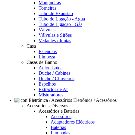
Mangueiras
Torneiras
Tubo de Exaustão
Tubo de Ligação - Agua
Tubo de Ligação - Gás
Válvulas
Válvulas e Sifões
Vedantes / Juntas
Casa
Estendais
Limpeza
Casas de Banho
Autoclismos
Duche / Cabines
Duche / Chuveiros
Espelhos
Extractor de Ar
Misturadoras
Eletrónica / Acessórios
Acessórios - Diversos
Acessórios e Baterias
Acessórios
Adaptadores Eléctricos
Baterias
Lampadas