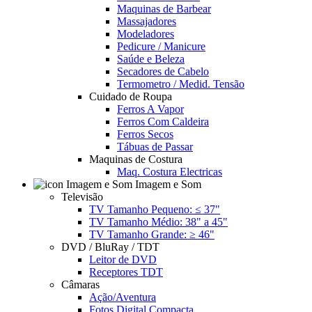
Maquinas de Barbear
Massajadores
Modeladores
Pedicure / Manicure
Saúde e Beleza
Secadores de Cabelo
Termometro / Medid. Tensão
Cuidado de Roupa
Ferros A Vapor
Ferros Com Caldeira
Ferros Secos
Tábuas de Passar
Maquinas de Costura
Maq. Costura Electricas
Imagem e Som
Televisão
TV Tamanho Pequeno: ≤ 37"
TV Tamanho Médio: 38" a 45"
TV Tamanho Grande: ≥ 46"
DVD / BluRay / TDT
Leitor de DVD
Receptores TDT
Câmaras
Ação/Aventura
Fotos Digital Compacta