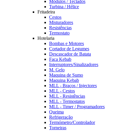
Módulos / Teclados
Turbina / Hélice
Fritadeira
Cestos
Misturadores
Resistências
Termostato
Hotelaria
Bombas e Motores
Cortador de Legumes
Descascador de Batata
Faca Kebab
Interruptores/Sinalizadores
M. Gelo
Maquina de Sumo
Maquina Kebab
MLL - Braços / Injectores
MLL - Cestos
MLL - Resistências
MLL - Termostatos
MLL - Timer / Programadores
Queima
Refrigeração
Termómetro/Controlador
Torneiras