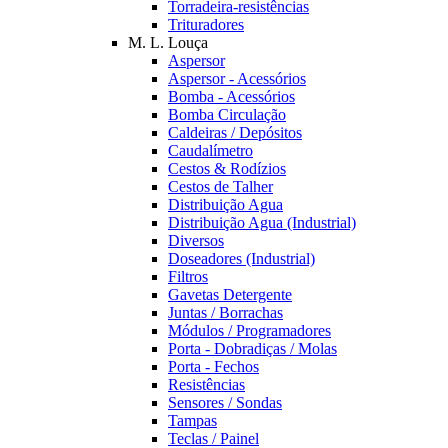
Torradeira-resistências
Trituradores
M. L. Louça
Aspersor
Aspersor - Acessórios
Bomba - Acessórios
Bomba Circulação
Caldeiras / Depósitos
Caudalímetro
Cestos & Rodízios
Cestos de Talher
Distribuição Agua
Distribuição Agua (Industrial)
Diversos
Doseadores (Industrial)
Filtros
Gavetas Detergente
Juntas / Borrachas
Módulos / Programadores
Porta - Dobradiças / Molas
Porta - Fechos
Resistências
Sensores / Sondas
Tampas
Teclas / Painel