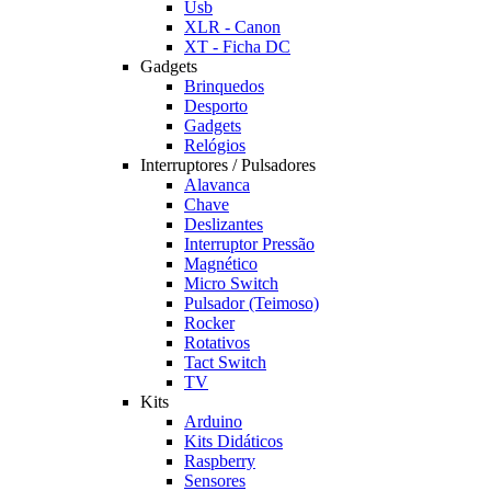
Usb
XLR - Canon
XT - Ficha DC
Gadgets
Brinquedos
Desporto
Gadgets
Relógios
Interruptores / Pulsadores
Alavanca
Chave
Deslizantes
Interruptor Pressão
Magnético
Micro Switch
Pulsador (Teimoso)
Rocker
Rotativos
Tact Switch
TV
Kits
Arduino
Kits Didáticos
Raspberry
Sensores