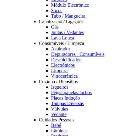
Módulo Electrónico
Sacos
Tubo / Mangueira
Canalização / Ligações
Gás
Juntas / Vedantes
Lava Louça
Consumíveis / Limpeza
Aspirador
Depuradores - Consumíveis
Descalcificador
Electrónicos
Limpeza
Vitrocerâmica
Cozinha / Utensílios
Isqueiros
Pegas-panelas-tachos
Placas Indução
Tampas Diversas
Válvulas
Vedante
Cuidados Pessoais
Bebé
Lâminas