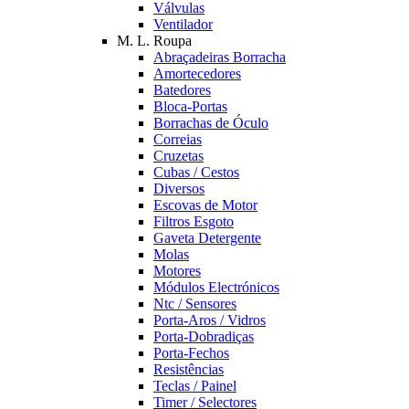
Válvulas
Ventilador
M. L. Roupa
Abraçadeiras Borracha
Amortecedores
Batedores
Bloca-Portas
Borrachas de Óculo
Correias
Cruzetas
Cubas / Cestos
Diversos
Escovas de Motor
Filtros Esgoto
Gaveta Detergente
Molas
Motores
Módulos Electrónicos
Ntc / Sensores
Porta-Aros / Vidros
Porta-Dobradiças
Porta-Fechos
Resistências
Teclas / Painel
Timer / Selectores