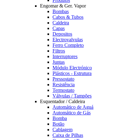
Produtos
Engomar & Ger. Vapor
Bombas
Cabos & Tubos
Caldeira
Capas
Depositos
Electrovalvulas
Ferro Completo
Filtros
Interruptores
Juntas
Módulo Electrónico
Plásticos - Estrutura
Pressostato
Resistência
Termostato
Válvulas / Tampões
Esquentador / Caldeira
Automático de Aguá
Automático de Gás
Bomba
Botão
Cablagem
Caixa de Pilhas