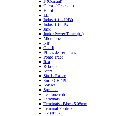
F (Coaxial)
Garras / Crocodilos
Hdmi
Idc
Industriais - Hd30
Industriais - Px
Jack
Junior Power Timer (jpt)
Microfone
Nsr
Obd Ii
Placas de Terminais
Ponto Traço
Rca
Reboque
Scart
Sinal - Raster
Sma / CB / Pl
Solares
Speakon
Telefone-rede
Terminais
Terminais - Bloco 5.08mm
Terminal-Ponteira
TV (IEC)