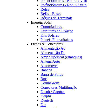
Potênciómetros - Rot. C / Veio
Potênciómetros - Rot. S / Veio
Relés
Relés - Bases
Réguas de Terminais
Energia Solar
Controladores
Estruturas de Fixação
Kits Solares
Paineis Fotovoltaicos
Fichas & Conectores
Alimentação Ac
Alimentação Dc
Amp Superseal (estanques)
Antena Auto
Automóvel
Banana
Barra de Pinos
Bnc
Coluna-som
Conectores Multifunção
D-sub / Capótas
Delphi
Deutsch
Din