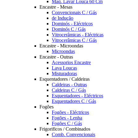
Maq. Lavar Louça 60 Cm
Encastre - Mesas
Convencionais C / Gás
de Indução
Dominós - Eléctricos
Dominós C / Gás
Vitrocerâmicas - Eléctricas
Vitrocerâmicas C / Gás
Encastre - Microondas
Microondas
Encastre - Outras
Acessorios Encastre
Lava Louças
Misturadoras
Esquentadores / Caldeiras
Caldeiras - Outras
Caldeiras C / Gás
Esquentadores - Eléctricos
Esquentadores C / Gás
Fogões
Fogões - Eléctricos
Fogões - Lenha
Fogões C / Gás
Frigorificos / Combinados
Comb. Convencionais