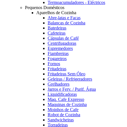
Termoacumuladores - Eléctricos
Pequenos Domésticos
Aparelhos de Cozinha
Abre-latas e Facas
Balanças de Cozinha
Batedeiras
Cafeteiras
Cápsulas de Café
Centrifugadoras
Espremedores
Fiambreiras
Fogareiros
Fornos
Fritadeiras
Fritadeiras Sem Óleo
Geleiras / Refrigeradores
Grelhadores
Jarros e Ferv. / Purif. Água
Liquidificadoras
Maq. Cafe Expresso
Maquinas de Cozinha
Moinhos de Cafe
Robot de Cozinha
Sandwicheiras
Torradeiras