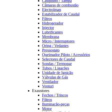
Casquilho / Tampa
Câmaras de combustão
Electroíman
Estabilizador de Caudal
Filtros
Hidrogerador
Injector
Lubrificantes
Membrana
Micro / Interruptores
Oring / Vedantes
Pressostato
Queimador Piloto / Acessórios
Selectores de Caudal
Sondas / Termopar
Tubos / Ligações
Unidade de Ignição
Válvulas de Gás
Ventilador
Venturi
Exaustores
Fechos / Trincos
Filtros
Iluminação-peças
Motor