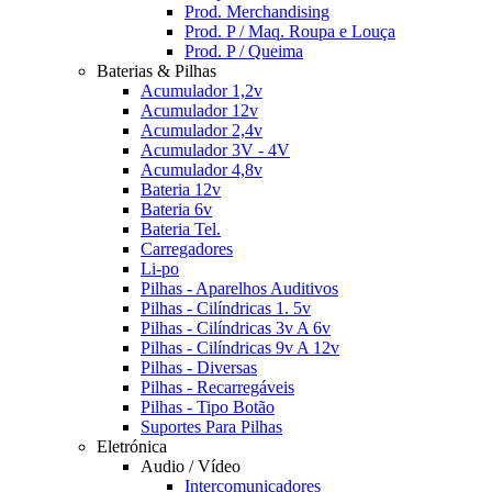
Prod. Merchandising
Prod. P / Maq. Roupa e Louça
Prod. P / Queima
Baterias & Pilhas
Acumulador 1,2v
Acumulador 12v
Acumulador 2,4v
Acumulador 3V - 4V
Acumulador 4,8v
Bateria 12v
Bateria 6v
Bateria Tel.
Carregadores
Li-po
Pilhas - Aparelhos Auditivos
Pilhas - Cilíndricas 1. 5v
Pilhas - Cilíndricas 3v A 6v
Pilhas - Cilíndricas 9v A 12v
Pilhas - Diversas
Pilhas - Recarregáveis
Pilhas - Tipo Botão
Suportes Para Pilhas
Eletrónica
Audio / Vídeo
Intercomunicadores