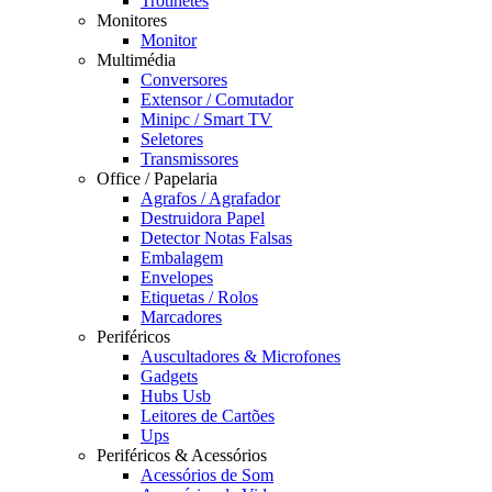
Trotinetes
Monitores
Monitor
Multimédia
Conversores
Extensor / Comutador
Minipc / Smart TV
Seletores
Transmissores
Office / Papelaria
Agrafos / Agrafador
Destruidora Papel
Detector Notas Falsas
Embalagem
Envelopes
Etiquetas / Rolos
Marcadores
Periféricos
Auscultadores & Microfones
Gadgets
Hubs Usb
Leitores de Cartões
Ups
Periféricos & Acessórios
Acessórios de Som