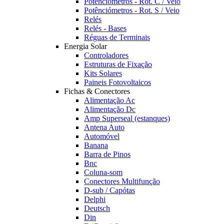
Potênciómetros - Rot. C / Veio
Potênciómetros - Rot. S / Veio
Relés
Relés - Bases
Réguas de Terminais
Energia Solar
Controladores
Estruturas de Fixação
Kits Solares
Paineis Fotovoltaicos
Fichas & Conectores
Alimentação Ac
Alimentação Dc
Amp Superseal (estanques)
Antena Auto
Automóvel
Banana
Barra de Pinos
Bnc
Coluna-som
Conectores Multifunção
D-sub / Capótas
Delphi
Deutsch
Din