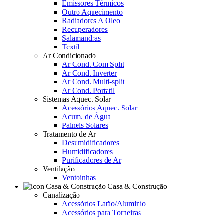
Emissores Térmicos
Outro Aquecimento
Radiadores A Oleo
Recuperadores
Salamandras
Textil
Ar Condicionado
Ar Cond. Com Split
Ar Cond. Inverter
Ar Cond. Multi-split
Ar Cond. Portatil
Sistemas Aquec. Solar
Acessórios Aquec. Solar
Acum. de Água
Paineis Solares
Tratamento de Ar
Desumidificadores
Humidificadores
Purificadores de Ar
Ventilação
Ventoinhas
Casa & Construção
Canalização
Acessórios Latão/Alumínio
Acessórios para Torneiras