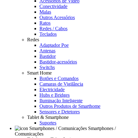
Acessórios de Video
Conectividade
Malas
Outros Acessórios
Ratos
Redes / Cabos
Teclados
Redes
Adaptador Poe
Antenas
Bastidor
Bastidor-acessórios
Switchs
Smart Home
Botões e Comandos
Camaras de Vigilância
Electricidade
Hubs e Bridges
Iluminação Inteligente
Outros Produtos de Smarthome
Sensores e Detetores
Tablet & Smartphone
Suportes
Smartphones /
Comunicações