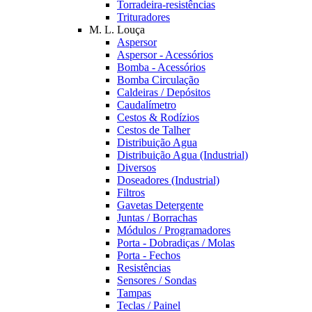
Torradeira-resistências
Trituradores
M. L. Louça
Aspersor
Aspersor - Acessórios
Bomba - Acessórios
Bomba Circulação
Caldeiras / Depósitos
Caudalímetro
Cestos & Rodízios
Cestos de Talher
Distribuição Agua
Distribuição Agua (Industrial)
Diversos
Doseadores (Industrial)
Filtros
Gavetas Detergente
Juntas / Borrachas
Módulos / Programadores
Porta - Dobradiças / Molas
Porta - Fechos
Resistências
Sensores / Sondas
Tampas
Teclas / Painel