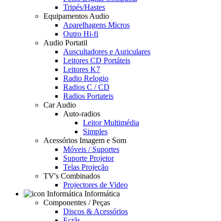
Tripés/Hastes
Equipamentos Audio
Aparelhagens Micros
Outro Hi-fi
Audio Portatil
Auscultadores e Auriculares
Leitores CD Portáteis
Leitores K7
Radio Relogio
Radios C / CD
Radios Portateis
Car Audio
Auto-radios
Leitor Multimédia
Simples
Acessórios Imagem e Som
Móveis / Suportes
Suporte Projetor
Telas Projeção
TV's Combinados
Projectores de Video
Informática
Componentes / Peças
Discos & Acessórios
Ecrãs