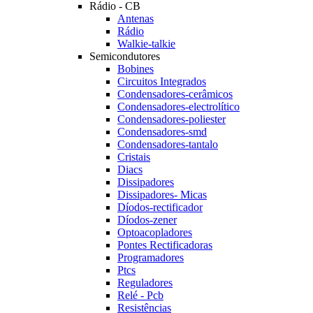
Rádio - CB
Antenas
Rádio
Walkie-talkie
Semicondutores
Bobines
Circuitos Integrados
Condensadores-cerâmicos
Condensadores-electrolítico
Condensadores-poliester
Condensadores-smd
Condensadores-tantalo
Cristais
Diacs
Dissipadores
Dissipadores- Micas
Díodos-rectificador
Díodos-zener
Optoacopladores
Pontes Rectificadoras
Programadores
Ptcs
Reguladores
Relé - Pcb
Resistências