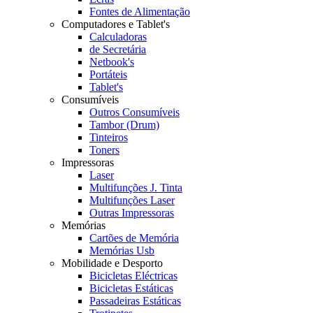
Fontes de Alimentação
Computadores e Tablet's
Calculadoras
de Secretária
Netbook's
Portáteis
Tablet's
Consumíveis
Outros Consumíveis
Tambor (Drum)
Tinteiros
Toners
Impressoras
Laser
Multifunções J. Tinta
Multifunções Laser
Outras Impressoras
Memórias
Cartões de Memória
Memórias Usb
Mobilidade e Desporto
Bicicletas Eléctricas
Bicicletas Estáticas
Passadeiras Estáticas