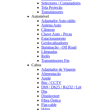
Selectores / Comutadores
Tela Projeção
Transmissores
Automóvel
Adaptador Auto-rádio
Antena Auto
Câmeras
Chave Auto - Peças
Estacionamento
Geolocalizadores
Iluminação - Off Road
Lâmpadas
Relés
Transmissores Fm
Cabos
Adaptador de Viagem
Alimentação
Apple
Bnc / CCTV
Db9 / Db25 / Rs232 / Lpt
Din
Displayport
Fibra Óptica
Flat-cable
Hdmi