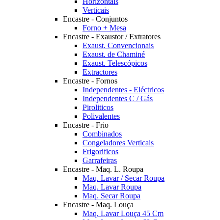
Horizontais
Verticais
Encastre - Conjuntos
Forno + Mesa
Encastre - Exaustor / Extratores
Exaust. Convencionais
Exaust. de Chaminé
Exaust. Telescópicos
Extractores
Encastre - Fornos
Independentes - Eléctricos
Independentes C / Gás
Piroliticos
Polivalentes
Encastre - Frio
Combinados
Congeladores Verticais
Frigorificos
Garrafeiras
Encastre - Maq. L. Roupa
Maq. Lavar / Secar Roupa
Maq. Lavar Roupa
Maq. Secar Roupa
Encastre - Maq. Louça
Maq. Lavar Louça 45 Cm