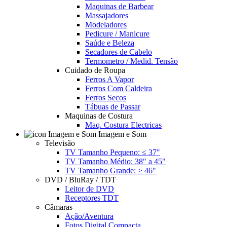
Maquinas de Barbear
Massajadores
Modeladores
Pedicure / Manicure
Saúde e Beleza
Secadores de Cabelo
Termometro / Medid. Tensão
Cuidado de Roupa
Ferros A Vapor
Ferros Com Caldeira
Ferros Secos
Tábuas de Passar
Maquinas de Costura
Maq. Costura Electricas
Imagem e Som
Televisão
TV Tamanho Pequeno: ≤ 37"
TV Tamanho Médio: 38" a 45"
TV Tamanho Grande: ≥ 46"
DVD / BluRay / TDT
Leitor de DVD
Receptores TDT
Câmaras
Ação/Aventura
Fotos Digital Compacta