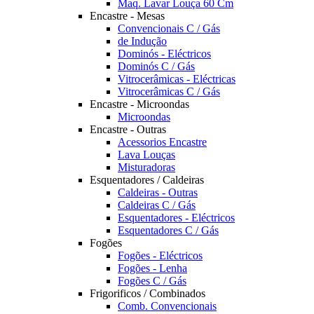
Maq. Lavar Louça 60 Cm
Encastre - Mesas
Convencionais C / Gás
de Indução
Dominós - Eléctricos
Dominós C / Gás
Vitrocerâmicas - Eléctricas
Vitrocerâmicas C / Gás
Encastre - Microondas
Microondas
Encastre - Outras
Acessorios Encastre
Lava Louças
Misturadoras
Esquentadores / Caldeiras
Caldeiras - Outras
Caldeiras C / Gás
Esquentadores - Eléctricos
Esquentadores C / Gás
Fogões
Fogões - Eléctricos
Fogões - Lenha
Fogões C / Gás
Frigorificos / Combinados
Comb. Convencionais