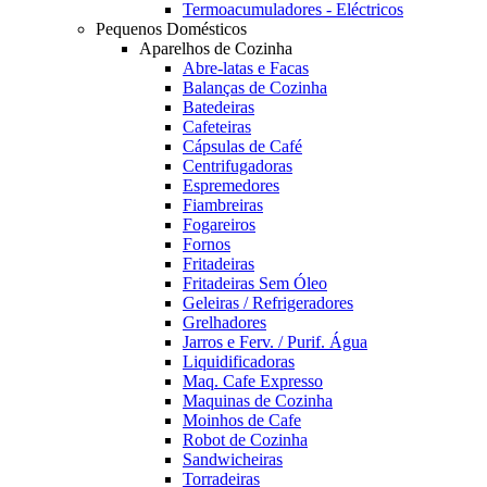
Termoacumuladores - Eléctricos
Pequenos Domésticos
Aparelhos de Cozinha
Abre-latas e Facas
Balanças de Cozinha
Batedeiras
Cafeteiras
Cápsulas de Café
Centrifugadoras
Espremedores
Fiambreiras
Fogareiros
Fornos
Fritadeiras
Fritadeiras Sem Óleo
Geleiras / Refrigeradores
Grelhadores
Jarros e Ferv. / Purif. Água
Liquidificadoras
Maq. Cafe Expresso
Maquinas de Cozinha
Moinhos de Cafe
Robot de Cozinha
Sandwicheiras
Torradeiras