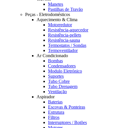
Manetes
Pastilhas de Travão
Peças - Eletrodomésticos
Aquecimento & Clima
Motorredutor
Resistência-aquecedor
Resistência-pellets
Resistência-sauna
Termostatos / Sondas
Termoventilador
Ar Condicionado
Bombas
Condensadores
Modulo Eletrónico
Suportes
Tubo Cobre
Tubo Drenagem
Ventilação
Aspirador
Baterias
Escovas & Ponteiras
Estrutura
Filtros
Interruptores / Botões
Motores