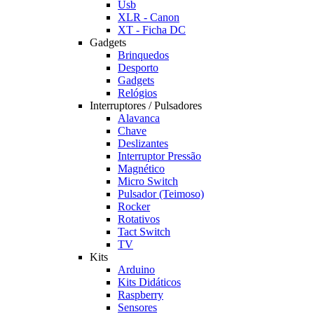
Usb
XLR - Canon
XT - Ficha DC
Gadgets
Brinquedos
Desporto
Gadgets
Relógios
Interruptores / Pulsadores
Alavanca
Chave
Deslizantes
Interruptor Pressão
Magnético
Micro Switch
Pulsador (Teimoso)
Rocker
Rotativos
Tact Switch
TV
Kits
Arduino
Kits Didáticos
Raspberry
Sensores