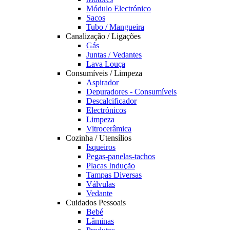
Módulo Electrónico
Sacos
Tubo / Mangueira
Canalização / Ligações
Gás
Juntas / Vedantes
Lava Louça
Consumíveis / Limpeza
Aspirador
Depuradores - Consumíveis
Descalcificador
Electrónicos
Limpeza
Vitrocerâmica
Cozinha / Utensílios
Isqueiros
Pegas-panelas-tachos
Placas Indução
Tampas Diversas
Válvulas
Vedante
Cuidados Pessoais
Bebé
Lâminas