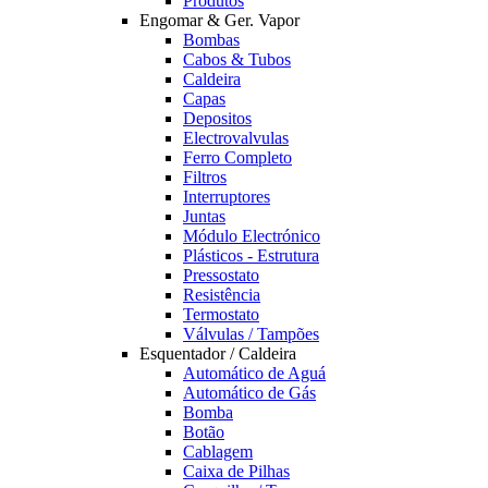
Produtos
Engomar & Ger. Vapor
Bombas
Cabos & Tubos
Caldeira
Capas
Depositos
Electrovalvulas
Ferro Completo
Filtros
Interruptores
Juntas
Módulo Electrónico
Plásticos - Estrutura
Pressostato
Resistência
Termostato
Válvulas / Tampões
Esquentador / Caldeira
Automático de Aguá
Automático de Gás
Bomba
Botão
Cablagem
Caixa de Pilhas