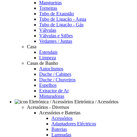
Mangueiras
Torneiras
Tubo de Exaustão
Tubo de Ligação - Agua
Tubo de Ligação - Gás
Válvulas
Válvulas e Sifões
Vedantes / Juntas
Casa
Estendais
Limpeza
Casas de Banho
Autoclismos
Duche / Cabines
Duche / Chuveiros
Espelhos
Extractor de Ar
Misturadoras
Eletrónica / Acessórios
Acessórios - Diversos
Acessórios e Baterias
Acessórios
Adaptadores Eléctricos
Baterias
Lampadas