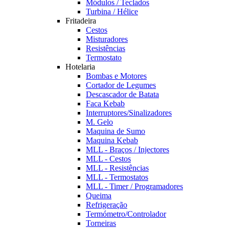
Módulos / Teclados
Turbina / Hélice
Fritadeira
Cestos
Misturadores
Resistências
Termostato
Hotelaria
Bombas e Motores
Cortador de Legumes
Descascador de Batata
Faca Kebab
Interruptores/Sinalizadores
M. Gelo
Maquina de Sumo
Maquina Kebab
MLL - Braços / Injectores
MLL - Cestos
MLL - Resistências
MLL - Termostatos
MLL - Timer / Programadores
Queima
Refrigeração
Termómetro/Controlador
Torneiras