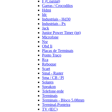
F (Coaxial)
Garras / Crocodilos
Hdmi
Idc
Industriais - Hd30
Industriais - Px
Jack
Junior Power Timer (jpt)
Microfone
Nsr
Obd Ii
Placas de Terminais
Ponto Traço
Rca
Reboque
Scart
Sinal - Raster
Sma / CB / Pl
Solares
Speakon
Telefone-rede
Terminais
Terminais - Bloco 5.08mm
Terminal-Ponteira
TV (IEC)