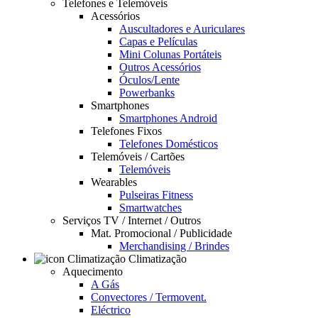
Telefones e Telemóveis
Acessórios
Auscultadores e Auriculares
Capas e Películas
Mini Colunas Portáteis
Outros Acessórios
Óculos/Lente
Powerbanks
Smartphones
Smartphones Android
Telefones Fixos
Telefones Domésticos
Telemóveis / Cartões
Telemóveis
Wearables
Pulseiras Fitness
Smartwatches
Serviços TV / Internet / Outros
Mat. Promocional / Publicidade
Merchandising / Brindes
Climatização
Aquecimento
A Gás
Convectores / Termovent.
Eléctrico