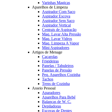
Varinhas Magicas
Aparelhos de Limpeza
Aspirador Com Saco
Aspirador Escova
Aspirador Sem Saco
Aspirador Vertical
Centrais de Aspiração
Maq. Lavar Alta Pressão
Maq. Lavar Vidros
Maq. Limpeza A Vapor
Mini Aspiradores
Artigos de Menage
Caçarolas
Frigideiras
Panelas / Tabuleiros
Panelas de Pressão
Peq. Aparelhos Cozinha
Tachos
Trens de Cozinha
Asseio Pessoal
Aparadores
Aparelhos Para Bebé
Balanças de W. C.
Depiladoras
Escovas de Dentes