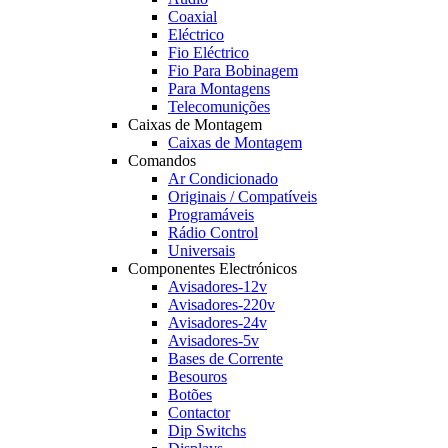
Coaxial
Eléctrico
Fio Eléctrico
Fio Para Bobinagem
Para Montagens
Telecomunições
Caixas de Montagem
Caixas de Montagem
Comandos
Ar Condicionado
Originais / Compatíveis
Programáveis
Rádio Control
Universais
Componentes Electrónicos
Avisadores-12v
Avisadores-220v
Avisadores-24v
Avisadores-5v
Bases de Corrente
Besouros
Botões
Contactor
Dip Switchs