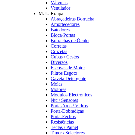
Válvulas
Ventilador
M. L. Roupa
Abraçadeiras Borracha
Amortecedores
Batedores
Bloca-Portas
Borrachas de Óculo
Correias
Cruzetas
Cubas / Cestos
Diversos
Escovas de Motor
Filtros Esgoto
Gaveta Detergente
Molas
Motores
Módulos Electrónicos
Ntc / Sensores
Porta-Aros / Vidros
Porta-Dobradiças
Porta-Fechos
Resistências
Teclas / Painel
Timer / Selectores