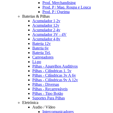
Prod. Merchandising
Prod. P / Maq. Roupa e Louça
Prod. P / Queima
Baterias & Pilhas
Acumulador 1,2v
Acumulador 12v
Acumulador 2,4v
Acumulador 3V - 4V
Acumulador 4,8v
Bateria 12v
Bateria 6v
Bateria Tel.
Carregadores
Li-po
Pilhas - Aparelhos Auditivos
Pilhas - Cilíndricas 1. 5v
Pilhas - Cilíndricas 3v A 6v
Pilhas - Cilíndricas 9v A 12v
Pilhas - Diversas
Pilhas - Recarregáveis
Pilhas - Tipo Botão
Suportes Para Pilhas
Eletrónica
Audio / Vídeo
Intercomunicadores