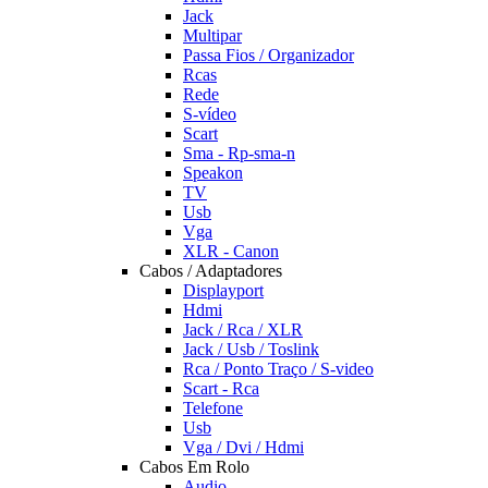
Jack
Multipar
Passa Fios / Organizador
Rcas
Rede
S-vídeo
Scart
Sma - Rp-sma-n
Speakon
TV
Usb
Vga
XLR - Canon
Cabos / Adaptadores
Displayport
Hdmi
Jack / Rca / XLR
Jack / Usb / Toslink
Rca / Ponto Traço / S-video
Scart - Rca
Telefone
Usb
Vga / Dvi / Hdmi
Cabos Em Rolo
Audio