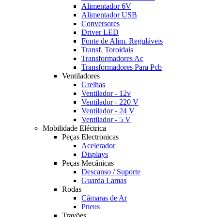
Alimentador 6V
Alimentador USB
Conversores
Driver LED
Fonte de Alim. Reguláveis
Transf. Toroidais
Transformadores Ac
Transformadores Para Pcb
Ventiladores
Grelhas
Ventilador - 12v
Ventilador - 220 V
Ventilador - 24 V
Ventilador - 5 V
Mobilidade Eléctrica
Peças Electronicas
Acelerador
Displays
Peças Mecânicas
Descanso / Suporte
Guarda Lamas
Rodas
Câmaras de Ar
Pneus
Travões