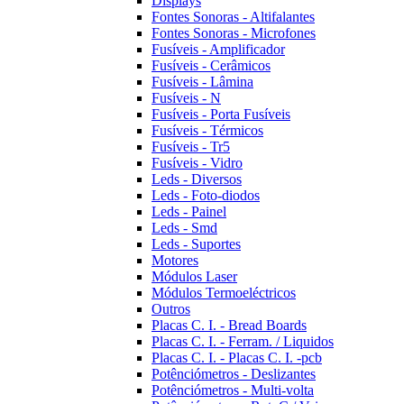
Displays
Fontes Sonoras - Altifalantes
Fontes Sonoras - Microfones
Fusíveis - Amplificador
Fusíveis - Cerâmicos
Fusíveis - Lâmina
Fusíveis - N
Fusíveis - Porta Fusíveis
Fusíveis - Térmicos
Fusíveis - Tr5
Fusíveis - Vidro
Leds - Diversos
Leds - Foto-diodos
Leds - Painel
Leds - Smd
Leds - Suportes
Motores
Módulos Laser
Módulos Termoeléctricos
Outros
Placas C. I. - Bread Boards
Placas C. I. - Ferram. / Liquidos
Placas C. I. - Placas C. I. -pcb
Potênciómetros - Deslizantes
Potênciómetros - Multi-volta