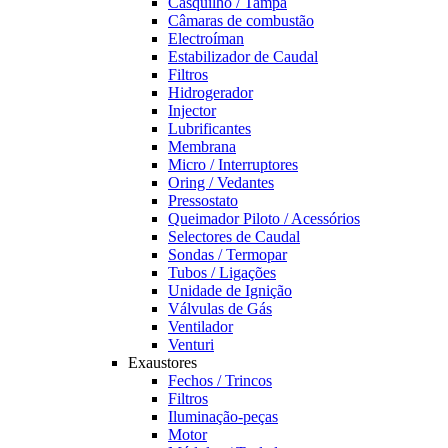
Casquilho / Tampa
Câmaras de combustão
Electroíman
Estabilizador de Caudal
Filtros
Hidrogerador
Injector
Lubrificantes
Membrana
Micro / Interruptores
Oring / Vedantes
Pressostato
Queimador Piloto / Acessórios
Selectores de Caudal
Sondas / Termopar
Tubos / Ligações
Unidade de Ignição
Válvulas de Gás
Ventilador
Venturi
Exaustores
Fechos / Trincos
Filtros
Iluminação-peças
Motor