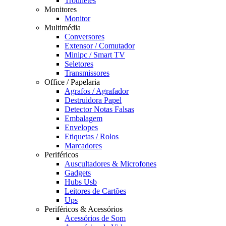
Trotinetes
Monitores
Monitor
Multimédia
Conversores
Extensor / Comutador
Minipc / Smart TV
Seletores
Transmissores
Office / Papelaria
Agrafos / Agrafador
Destruidora Papel
Detector Notas Falsas
Embalagem
Envelopes
Etiquetas / Rolos
Marcadores
Periféricos
Auscultadores & Microfones
Gadgets
Hubs Usb
Leitores de Cartões
Ups
Periféricos & Acessórios
Acessórios de Som