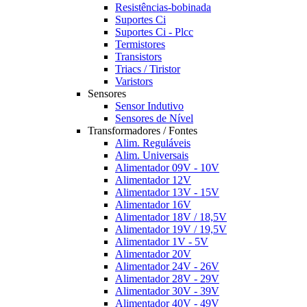
Resistências-bobinada
Suportes Ci
Suportes Ci - Plcc
Termistores
Transistors
Triacs / Tiristor
Varistors
Sensores
Sensor Indutivo
Sensores de Nível
Transformadores / Fontes
Alim. Reguláveis
Alim. Universais
Alimentador 09V - 10V
Alimentador 12V
Alimentador 13V - 15V
Alimentador 16V
Alimentador 18V / 18,5V
Alimentador 19V / 19,5V
Alimentador 1V - 5V
Alimentador 20V
Alimentador 24V - 26V
Alimentador 28V - 29V
Alimentador 30V - 39V
Alimentador 40V - 49V